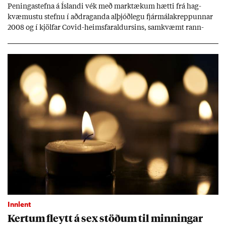
Pen­inga­stefna á Ís­landi vék með mark­tæk­um hætti frá hag­
kvæm­ustu stefnu í að­drag­anda al­þjóð­legu fjár­málakrepp­unn­ar
2008 og í kjöl­far Covid-heims­far­ald­urs­ins, sam­kvæmt rann­
sókn­ar­rit­gerð Seðla­bank­ans. Vext­ir hafa al­mennt ver­ið of lág­ir.
Tíð áföll og óvissa tor­velda hag­stjórn á Ís­landi.
Innlent
Kert­um fleytt á sex stöð­um til minn­ing­ar