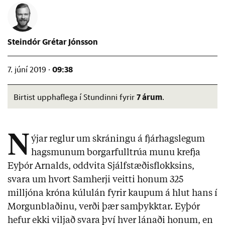
Steindór Grétar Jónsson
09:38
7. júní 2019 ·
7 árum
Birtist upphaflega í Stundinni fyrir
.
N
ýjar reglur um skráningu á fjárhagslegum
hagsmunum borgarfulltrúa munu krefja
Eyþór Arnalds, oddvita Sjálfstæðisflokksins,
svara um hvort Samherji veitti honum 325
milljóna króna kúlulán fyrir kaupum á hlut hans í
Morgunblaðinu, verði þær samþykktar. Eyþór
hefur ekki viljað svara því hver lánaði honum, en