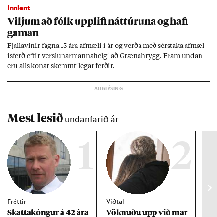
Innlent
Vilj­um að fólk upp­lifi nátt­úr­una og hafi
gam­an
Fjalla­vin­ir fagna 15 ára af­mæli í ár og verða með sér­staka af­mæl­
is­ferð eft­ir versl­un­ar­manna­helgi að Græna­hrygg. Fram und­an
eru alls kon­ar skemmti­leg­ar ferð­ir.
Mest lesið
undanfarið ár
1
2
Fréttir
Viðtal
Inn
Skattakóng­ur á 42 ára
Vökn­uðu upp við mar­
RÚV