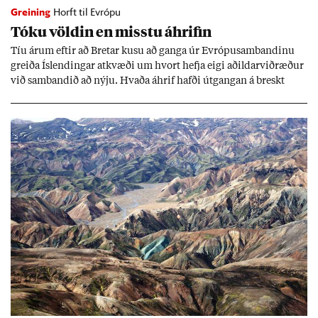
Greining
Horft til Evrópu
Tóku völd­in en misstu áhrif­in
Tíu ár­um eft­ir að Bret­ar kusu að ganga úr Evr­ópu­sam­band­inu
greiða Ís­lend­ing­ar at­kvæði um hvort hefja eigi að­ild­ar­við­ræð­ur
við sam­band­ið að nýju. Hvaða áhrif hafði út­gang­an á breskt
sam­fé­lag og hvaða lex­íu geta Ís­lend­ing­ar lært af henni?