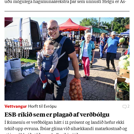
uðu mögu­lega hags­muna­árekstra þar sem unnusti Helgu er Ás­
geir Jóns­son seðla­banka­stjóri.
Vettvangur
Horft til Evrópu
2
ESB-rík­ið sem er plag­að af verð­bólgu
Í Rúm­en­íu er verð­bólg­an hátt í 11 pró­sent og land­ið hef­ur ekki
tek­ið upp evr­una. Íbú­ar glíma við sí­hækk­andi mat­ar­kostn­að og