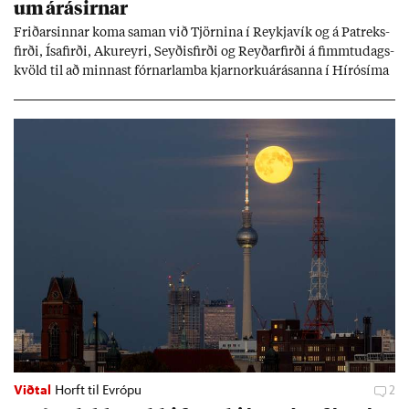
um árás­irn­ar
Frið­arsinn­ar koma sam­an við Tjörn­ina í Reykja­vík og á Pat­reks­
firði, Ísa­firði, Ak­ur­eyri, Seyð­is­firði og Reyð­ar­firði á fimmtu­dags­
kvöld til að minn­ast fórn­ar­lamba kjarn­orku­árás­anna í Hírósíma
og Naga­sakí.
Viðtal
Horft til Evrópu
2