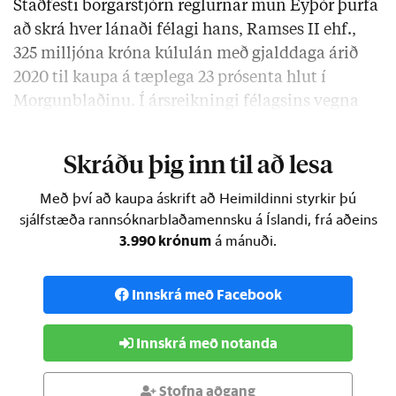
Staðfesti borgarstjórn reglurnar mun Eyþór þurfa
að skrá hver lánaði félagi hans, Ramses II ehf.,
325 milljóna króna kúlulán með gjalddaga árið
2020 til kaupa á tæplega 23 prósenta hlut í
Morgunblaðinu. Í ársreikningi félagsins vegna
ársins 2017, …
Skráðu þig inn til að lesa
Með því að kaupa áskrift að Heimildinni styrkir þú
sjálfstæða rannsóknarblaðamennsku á Íslandi, frá aðeins
3.990 krónum
á mánuði.
Innskrá með Facebook
Innskrá með notanda
Stofna aðgang