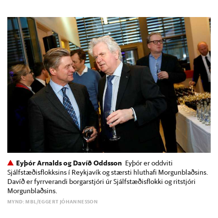
Eyþór Arnalds og Davíð Oddsson
Eyþór er oddviti
Sjálfstæðisflokksins í Reykjavík og stærsti hluthafi Morgunblaðsins.
Davíð er fyrrverandi borgarstjóri úr Sjálfstæðisflokki og ritstjóri
Morgunblaðsins.
MYND: MBL/EGGERT JÓHANNESSON