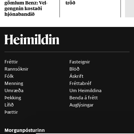
göml­um Benz: Vel­
tröð
Mar
gengn­in kostaði
un
hjóna­band­ið
Fréttir
Fasteignir
Rannsóknir
Blöð
Fólk
Áskrift
Menning
Fréttabréf
Umræða
Um Heimildina
Þekking
Benda á frétt
Lífið
Auglýsingar
Þættir
Morgunpósturinn