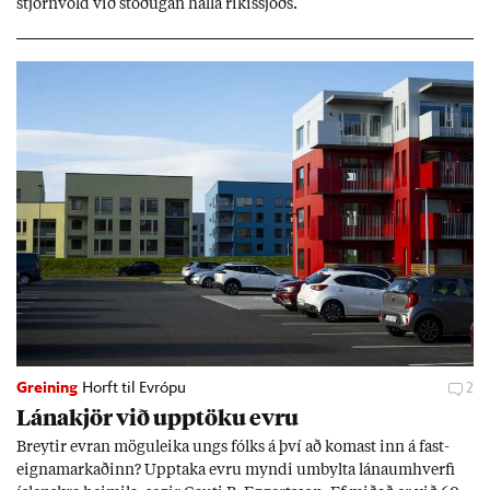
stjórn­völd við stöð­ug­an halla rík­is­sjóðs.
Greining
Horft til Evrópu
2
Lána­kjör við upp­töku evru
Breyt­ir evr­an mögu­leika ungs fólks á því að kom­ast inn á fast­
eigna­mark­að­inn? Upp­taka evru myndi um­bylta lánaum­hverfi