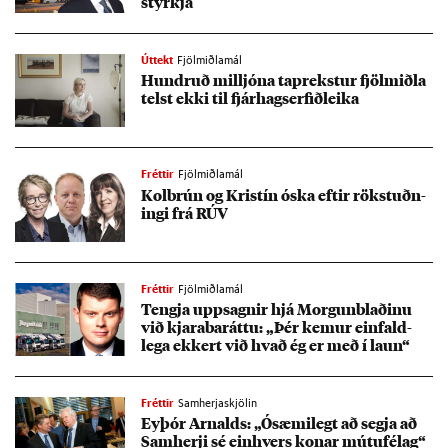
styrkja
Úttekt
Fjölmiðlamál
Hundruð millj­óna ta­prekst­ur fjöl­miðla
telst ekki til fjár­hagserf­ið­leika
Fréttir
Fjölmiðlamál
Kol­brún og Krist­ín óska eft­ir rök­stuðn­
ingi frá RÚV
Fréttir
Fjölmiðlamál
Tengja upp­sagn­ir hjá Morg­un­blað­inu
við kjara­bar­áttu: „Þér kem­ur ein­fald­
lega ekk­ert við hvað ég er með í laun“
Fréttir
Samherjaskjölin
Ey­þór Arn­alds: „Ósæmi­legt að segja að
Sam­herji sé ein­hvers kon­ar mútu­fé­lag“