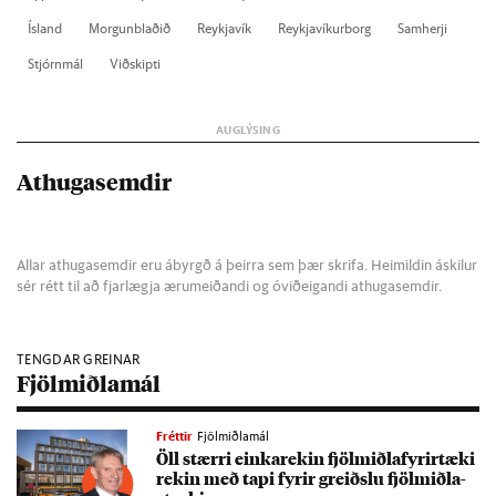
Ís­land
Morg­un­blað­ið
Reykja­vík
Reykja­vík­ur­borg
Sam­herji
Stjórn­mál
Við­skipti
Athugasemdir
Allar athugasemdir eru ábyrgð á þeirra sem þær skrifa. Heimildin áskilur
sér rétt til að fjarlægja ærumeiðandi og óviðeigandi athugasemdir.
TENGDAR GREINAR
Fjölmiðlamál
Fréttir
Fjölmiðlamál
Öll stærri einka­rek­in fjöl­miðla­fyr­ir­tæki
rek­in með tapi fyr­ir greiðslu fjöl­miðla­