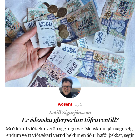
Aðsent
5
Ketill Sigurjónsson
Er ís­lenska glerperl­an töfra­ventill?
Með hinni víð­tæku verð­trygg­ingu var ís­lensk­um fjár­magns­eig­
end­um veitt víð­tæk­ari vernd held­ur en áð­ur hafði þekkst, seg­ir