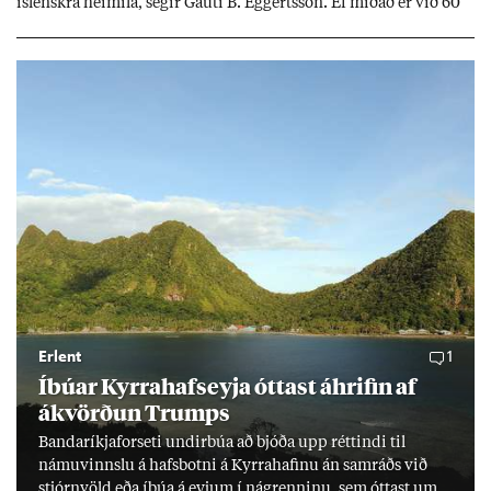
ís­lenskra heim­ila, seg­ir Gauti B. Eggerts­son. Ef mið­að er við 60
millj­óna króna lán til 25 ára myndi mán­að­ar­leg greiðslu­byrði
lækka um þriðj­ung.
Erlent
1
Íbú­ar Kyrra­hafs­eyja ótt­ast áhrif­in af
ákvörð­un Trumps
Banda­ríkja­for­seti und­ir­búa að bjóða upp rétt­indi til
námu­vinnslu á hafs­botni á Kyrra­haf­inu án sam­ráðs við
stjórn­völd eða íbúa á eyj­um í ná­grenn­inu, sem ótt­ast um