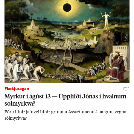
Flækjusagan
1
Myrk­ur í ág­úst 13 — Upp­lifði Jón­as í hvaln­um
sól­myrkva?
Fóru hinir jafn­vel hinir grimmu Ass­yríu­menn á taug­um vegna
sól­myrkva?