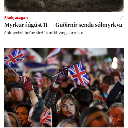
Flækjusagan
1
Myrk­ur í ág­úst 11 — Guð­irn­ir senda sól­myrkva
Sól­myrkvi hef­ur áhrif á mik­il­væga orr­ustu.