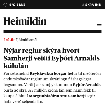
9°C
3 M/S
SKRÁ INN
Fréttir
Fjölmiðlamál
Nýjar reglur skýra hvort
Samherji veitti Eyþóri Arnalds
kúlulán
For­sæt­is­nefnd
Reykja­vík­ur­borg­ar
hef­ur til með­ferð­ar
end­ur­skoð­að­ar regl­ur um skrán­ingu fjár­hags­legra
hags­muna. Verði þær sam­þykkt­ar mun
Ey­þór Arn­alds
þurfa að skrá 325 millj­ón króna lán sem hann fékk til
kaupa á hlut í
Morg­un­blað­inu
sem
Sam­herji
seg­ir
hafa ver­ið selj­endalán.