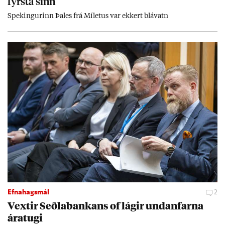
fyrsta sinn
Spek­ing­ur­inn Þa­les frá Míletus var ekk­ert blá­vatn
Efnahagsmál
2
Vext­ir Seðla­bank­ans of lág­ir und­an­farna
ára­tugi