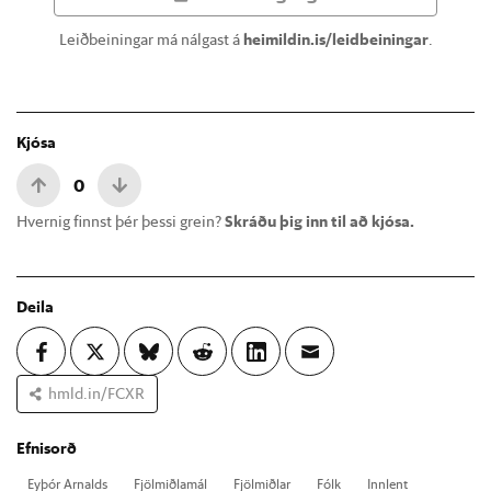
Leiðbeiningar má nálgast á
heimildin.is/leidbeiningar
.
Kjósa
0
Hvernig finnst þér þessi grein?
Skráðu þig inn til að kjósa.
Deila
hmld.in/FCXR
Efnisorð
Ey­þór Arn­alds
Fjöl­miðla­mál
Fjöl­miðl­ar
Fólk
Inn­lent