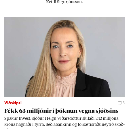
Ketill Sig­ur­jóns­son.
Viðskipti
3
Fékk 63 millj­ón­ir í þókn­un vegna sjóðs­ins
Spak­ur In­vest, sjóð­ur Helgu Við­ars­dótt­ur skil­aði 242 millj­óna
króna hagn­aði í fyrra. Seðla­bank­inn og for­sæt­is­ráðu­neyt­ið skoð­