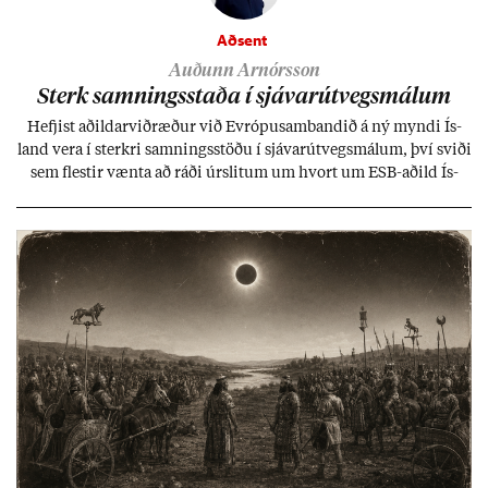
Aðsent
Auðunn Arnórsson
Sterk samn­ings­staða í sjáv­ar­út­vegs­mál­um
Hefj­ist að­ild­ar­við­ræð­ur við Evr­ópu­sam­band­ið á ný myndi Ís­
land vera í sterkri samn­ings­stöðu í sjáv­ar­út­vegs­mál­um, því sviði
sem flest­ir vænta að ráði úr­slit­um um hvort um ESB-að­ild Ís­
lands geti sam­ist. Hvað land­bún­að­ar­mál snert­ir myndi stuðn­
ing­ur við bænd­ur og dreif­býli breyt­ast mik­ið frá nú­ver­andi
kerfi, en sveigj­an­leiki til lausna er um­tals­verð­ur.