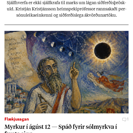
Sjálf­hverfa er ekki sjálf­krafa til marks um lág­an sið­ferð­is­þrösk­
uld. Kristján Kristjáns­son heim­speki­pró­fess­or rann­sak­aði per­
sónu­leika­ein­kenni og sið­ferð­is­lega ákvörð­un­ar­töku.
Flækjusagan
1
Myrk­ur í ág­úst 12 — Spáð fyr­ir sól­myrkva í