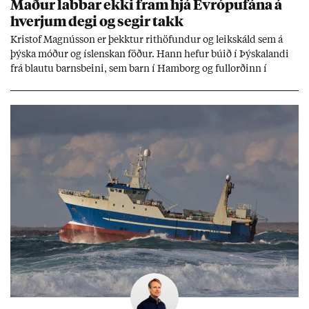
Mað­ur labb­ar ekki fram hjá Evr­ópuf­ána á
hverj­um degi og seg­ir takk
Kri­stof Magnús­son er þekkt­ur rit­höf­und­ur og leik­skáld sem á
þýska móð­ur og ís­lensk­an föð­ur. Hann hef­ur bú­ið í Þýskalandi
frá blautu barns­beini, sem barn í Ham­borg og full­orð­inn í
Berlín, en er vel kunn­ug­ur á Ís­landi og tal­ar ís­lensku. Hvernig
ætli hann upp­lifi að búa í landi inn­an Evr­ópu­sam­bands­ins?