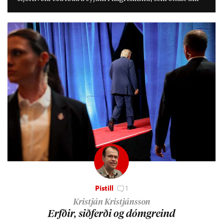
lífs­við­ur­væri sitt og um­hverfi.
Pistill
1
Kristján Kristjánsson
Erfð­ir, sið­ferði og dómgreind