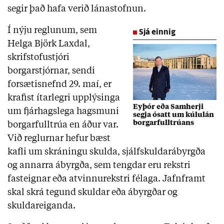
segir það hafa verið lánastofnun.
Í nýju reglunum, sem
Sjá einnig
Helga Björk Laxdal,
skrifstofustjóri
borgarstjórnar, sendi
forsætisnefnd 29. maí, er
krafist ítarlegri upplýsinga
Eyþór eða Samherji
um fjárhagslega hagsmuni
segja ósatt um kúlulán
borgarfulltrúans
borgarfulltrúa en áður var.
Við reglurnar hefur bæst
kafli um skráningu skulda, sjálfskuldarábyrgða
og annarra ábyrgða, sem tengdar eru rekstri
fasteignar eða atvinnurekstri félaga. Jafnframt
skal skrá tegund skuldar eða ábyrgðar og
skuldareiganda.