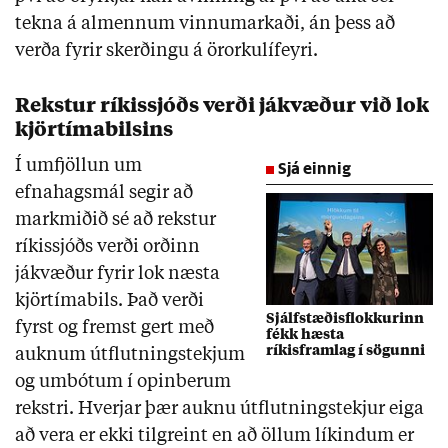
tekna á almennum vinnumarkaði, án þess að
verða fyrir skerðingu á örorkulífeyri.
Rekstur ríkissjóðs verði jákvæður við lok
kjörtímabilsins
Í umfjöllun um
Sjá einnig
efnahagsmál segir að
markmiðið sé að rekstur
ríkissjóðs verði orðinn
jákvæður fyrir lok næsta
kjörtímabils. Það verði
Sjálfstæðisflokkurinn
fyrst og fremst gert með
fékk hæsta
ríkisframlag í sögunni
auknum útflutningstekjum
og umbótum í opinberum
rekstri. Hverjar þær auknu útflutningstekjur eiga
að vera er ekki tilgreint en að öllum líkindum er