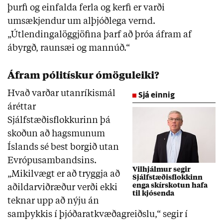
þurfi og einfalda ferla og kerfi er varði
umsækjendur um alþjóðlega vernd.
„Útlendingalöggjöfina þarf að þróa áfram af
ábyrgð, raunsæi og mannúð.“
Áfram pólitískur ómöguleiki?
Hvað varðar utanríkismál
Sjá einnig
áréttar
Sjálfstæðisflokkurinn þá
skoðun að hagsmunum
Íslands sé best borgið utan
Evrópusambandsins.
Vilhjálmur segir
„Mikilvægt er að tryggja að
Sjálfstæðisflokkinn
enga skírskotun hafa
aðildarviðræður verði ekki
til kjósenda
teknar upp að nýju án
samþykkis í þjóðaratkvæðagreiðslu,“ segir í