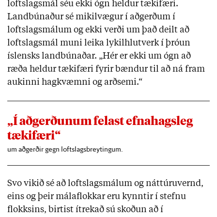
loftslagsmál séu ekki ógn heldur tækifæri.
Landbúnaður sé mikilvægur í aðgerðum í
loftslagsmálum og ekki verði um það deilt að
loftslagsmál muni leika lykilhlutverk í þróun
íslensks landbúnaðar. „Hér er ekki um ógn að
ræða heldur tækifæri fyrir bændur til að ná fram
aukinni hagkvæmni og arðsemi.“
„Í aðgerðunum felast efnahagsleg
tækifæri“
um aðgerðir gegn loftslagsbreytingum.
Svo vikið sé að loftslagsmálum og náttúruvernd,
eins og þeir málaflokkar eru kynntir í stefnu
flokksins, birtist ítrekað sú skoðun að í