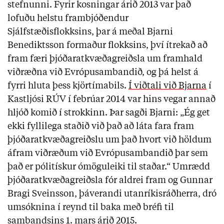
stefnunni. Fyrir kosningar árið 2013 var það
lofuðu helstu frambjóðendur
Sjálfstæðisflokksins, þar á meðal Bjarni
Benediktsson formaður flokksins, því ítrekað að
fram færi þjóðaratkvæðagreiðsla um framhald
viðræðna við Evrópusambandið, og þá helst á
fyrri hluta þess kjörtímabils.
Í viðtali við Bjarna
í
Kastljósi RÚV í febrúar 2014 var hins vegar annað
hljóð komið í strokkinn. Þar sagði Bjarni: „Ég get
ekki fyllilega staðið við það að láta fara fram
þjóðaratkvæðagreiðslu um það hvort við höldum
áfram viðræðum við Evrópusambandið þar sem
það er pólitískur ómöguleiki til staðar.“ Umrædd
þjóðaratkvæðagreiðsla fór aldrei fram og Gunnar
Bragi Sveinsson, þáverandi utanríkisráðherra, dró
umsóknina í reynd til baka með bréfi til
sambandsins 1. mars árið 2015.