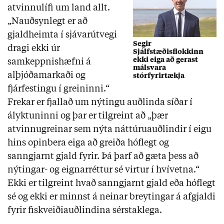
atvinnulífi um land allt.
„Nauðsynlegt er að
gjaldheimta í sjávarútvegi
Segir
dragi ekki úr
Sjálfstæðisflokkinn
ekki eiga að gerast
samkeppnishæfni á
málsvara
alþjóðamarkaði og
stórfyrirtækja
fjárfestingu í greininni.“
Frekar er fjallað um nýtingu auðlinda síðar í
ályktuninni og þar er tilgreint að „þær
atvinnugreinar sem nýta náttúruauðlindir í eigu
hins opinbera eiga að greiða hóflegt og
sanngjarnt gjald fyrir. Þá þarf að gæta þess að
nýtingar- og eignarréttur sé virtur í hvívetna.“
Ekki er tilgreint hvað sanngjarnt gjald eða hóflegt
sé og ekki er minnst á neinar breytingar á afgjaldi
fyrir fiskveiðiauðlindina sérstaklega.