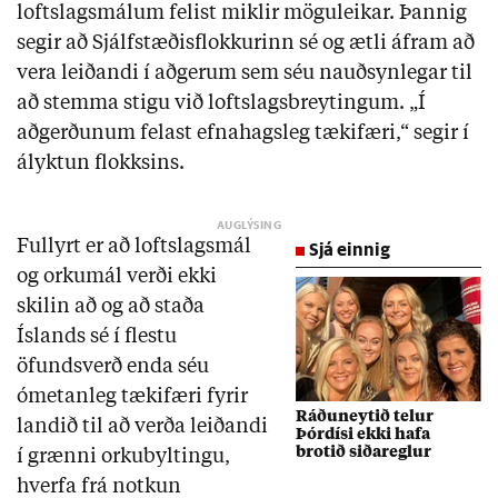
loftslagsmálum felist miklir möguleikar. Þannig
segir að Sjálfstæðisflokkurinn sé og ætli áfram að
vera leiðandi í aðgerum sem séu nauðsynlegar til
að stemma stigu við loftslagsbreytingum. „Í
aðgerðunum felast efnahagsleg tækifæri,“ segir í
ályktun flokksins.
Fullyrt er að loftslagsmál
Sjá einnig
og orkumál verði ekki
skilin að og að staða
Íslands sé í flestu
öfundsverð enda séu
ómetanleg tækifæri fyrir
Ráðuneytið telur
landið til að verða leiðandi
Þórdísi ekki hafa
brotið siðareglur
í grænni orkubyltingu,
hverfa frá notkun