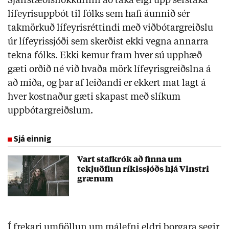
Sjálfstæðisflokkurinn að taka eigi upp sérstaka
lífeyrisuppbót til fólks sem hafi áunnið sér
takmörkuð lífeyrisréttindi með viðbótargreiðslu
úr lífeyrissjóði sem skerðist ekki vegna annarra
tekna fólks. Ekki kemur fram hver sú upphæð
gæti orðið né við hvaða mörk lífeyrisgreiðslna á
að miða, og þar af leiðandi er ekkert mat lagt á
hver kostnaður gæti skapast með slíkum
uppbótargreiðslum.
Sjá einnig
Vart stafkrók að finna um
tekjuöflun ríkissjóðs hjá Vinstri
grænum
Í frekari umfjöllun um málefni eldri borgara segir