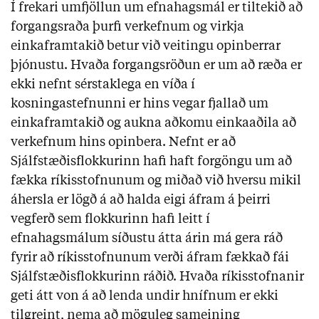
Í frekari umfjöllun um efnahagsmál er tiltekið að
forgangsraða þurfi verkefnum og virkja
einkaframtakið betur við veitingu opinberrar
þjónustu. Hvaða forgangsröðun er um að ræða er
ekki nefnt sérstaklega en víða í
kosningastefnunni er hins vegar fjallað um
einkaframtakið og aukna aðkomu einkaaðila að
verkefnum hins opinbera. Nefnt er að
Sjálfstæðisflokkurinn hafi haft forgöngu um að
fækka ríkisstofnunum og miðað við hversu mikil
áhersla er lögð á að halda eigi áfram á þeirri
vegferð sem flokkurinn hafi leitt í
efnahagsmálum síðustu átta árin má gera ráð
fyrir að ríkisstofnunum verði áfram fækkað fái
Sjálfstæðisflokkurinn ráðið. Hvaða ríkisstofnanir
geti átt von á að lenda undir hnífnum er ekki
tilgreint, nema að möguleg sameining