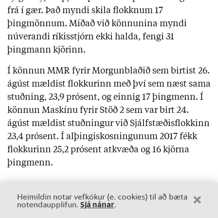
frá í gær. Það myndi skila flokknum 17
þingmönnum. Miðað við könnunina myndi
núverandi ríkisstjórn ekki halda, fengi 31
þingmann kjörinn.
Í könnun MMR fyrir Morgunblaðið sem birtist 26.
ágúst mældist flokkurinn með því sem næst sama
stuðning, 23,9 prósent, og einnig 17 þingmenn. Í
könnun Maskínu fyrir Stöð 2 sem var birt 24.
ágúst mældist stuðningur við Sjálfstæðisflokkinn
23,4 prósent. Í alþingiskosningunum 2017 fékk
flokkurinn 25,2 prósent atkvæða og 16 kjörna
þingmenn.
Heimildin notar vefkökur (e. cookies) til að bæta
Sjá nánar
notendaupplifun.
.
Áskrift hefur áhrif