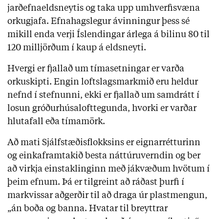
jarðefnaeldsneytis og taka upp umhverfisvæna
orkugjafa. Efnahagslegur ávinningur þess sé
mikill enda verji Íslendingar árlega á bilinu 80 til
120 milljörðum í kaup á eldsneyti.
Hvergi er fjallað um tímasetningar er varða
orkuskipti. Engin loftslagsmarkmið eru heldur
nefnd í stefnunni, ekki er fjallað um samdrátt í
losun gróðurhúsalofttegunda, hvorki er varðar
hlutafall eða tímamörk.
Að mati Sjálfstæðisflokksins er eignarrétturinn
og einkaframtakið besta náttúruverndin og ber
að virkja einstaklinginn með jákvæðum hvötum í
þeim efnum. Þá er tilgreint að ráðast þurfi í
markvissar aðgerðir til að draga úr plastmengun,
„án boða og banna. Hvatar til breyttrar