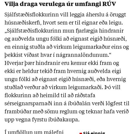
Vilja draga verulega úr umfangi RÚV
Sjálfstæðisflokkurinn vill leggja áherslu á öruggt
húsnæðiskerfi, hvort sem er til eignar eða leigu.
„Sjálfstæðisflokkurinn mun fjarlægja hindranir
og auðvelda ungu fólki að eignast eigið húsnæði,
en einnig stuðla að virkum leigumarkaður eins og
þekkist víðast hvar í nágrannalöndunum.“
Hverjar þær hindranir eru kemur ekki fram og
ekki er heldur tekið fram hvernig auðvelda eigi
ungu fólki að eignast eigið húsnæði, eða hvernig
stuðlað verður að virkum leigumarkaði. Þó vill
flokkurinn að heimild til að ráðstafa
sérseignarsparnaði inn á íbúðalán verði lögfest til
frambúðar með sömu reglum og teknar hafa verið
upp vegna fyrstu íbúðakaupa.
Í umfjöllun um málefni
Sjá einnig