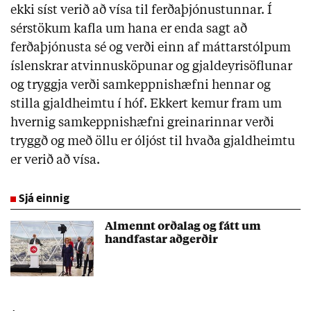
ekki síst verið að vísa til ferðaþjónustunnar. Í
sérstökum kafla um hana er enda sagt að
ferðaþjónusta sé og verði einn af máttarstólpum
íslenskrar atvinnusköpunar og gjaldeyrisöflunar
og tryggja verði samkeppnishæfni hennar og
stilla gjaldheimtu í hóf. Ekkert kemur fram um
hvernig samkeppnishæfni greinarinnar verði
tryggð og með öllu er óljóst til hvaða gjaldheimtu
er verið að vísa.
Sjá einnig
Almennt orðalag og fátt um
handfastar aðgerðir