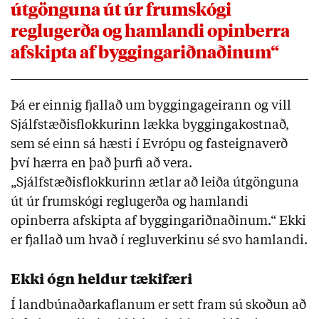
útgönguna út úr frumskógi
reglugerða og hamlandi opinberra
afskipta af byggingariðnaðinum“
Þá er einnig fjallað um byggingageirann og vill
Sjálfstæðisflokkurinn lækka byggingakostnað,
sem sé einn sá hæsti í Evrópu og fasteignaverð
því hærra en það þurfi að vera.
„Sjálfstæðisflokkurinn ætlar að leiða útgönguna
út úr frumskógi reglugerða og hamlandi
opinberra afskipta af byggingariðnaðinum.“ Ekki
er fjallað um hvað í regluverkinu sé svo hamlandi.
Ekki ógn heldur tækifæri
Í landbúnaðarkaflanum er sett fram sú skoðun að