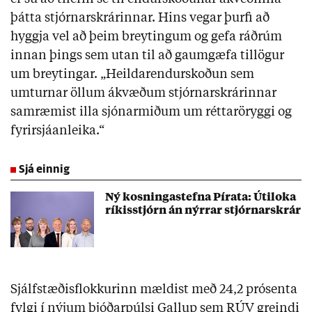
þátta stjórnarskrárinnar. Hins vegar þurfi að
hyggja vel að þeim breytingum og gefa ráðrúm
innan þings sem utan til að gaumgæfa tillögur
um breytingar. „Heildarendurskoðun sem
umturnar öllum ákvæðum stjórnarskrárinnar
samræmist illa sjónarmiðum um réttaröryggi og
fyrirsjáanleika.“
Sjá einnig
Ný kosningastefna Pírata: Útiloka
ríkisstjórn án nýrrar stjórnarskrár
Sjálfstæðisflokkurinn mældist með 24,2 prósenta
fylgi í nýjum þjóðarpúlsi Gallup sem RÚV greindi