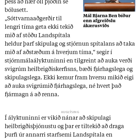
þess að nær öll þjóðin sé
bólusett.
Mál Bjarna Ben bíður
„Sóttvarnaaðgerðir til
enn afgreiðslu
ákærusviðs
lengri tíma geta ekki tekið
mið af stöðu Landspítala
heldur þarf skipulag og stjórnun spítalans að taka
mið af aðstæðum á hverjum tíma,“ segir í
stjórnmálaályktuninni en tilgreint að auka verði
svigrúm heilbrigðiskerfisns, bæði fjárhagslega og
skipulagslega. Ekki kemur fram hversu mikið eigi
að auka svigrúmið fjárhagslega, né hvert það
fjármagn á að renna.
Í ályktuninni er vikið nánar að skipulagi
heilbrigðisþjónustu og þar er tiltekið að draga
þurfi úr annarri starfsemi Landspítala en