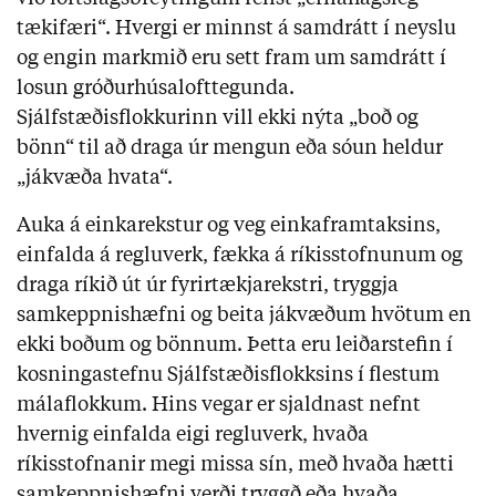
tækifæri“. Hvergi er minnst á samdrátt í neyslu
og engin markmið eru sett fram um samdrátt í
losun gróðurhúsalofttegunda.
Sjálfstæðisflokkurinn vill ekki nýta „boð og
bönn“ til að draga úr mengun eða sóun heldur
„jákvæða hvata“.
Auka á einkarekstur og veg einkaframtaksins,
einfalda á regluverk, fækka á ríkisstofnunum og
draga ríkið út úr fyrirtækjarekstri, tryggja
samkeppnishæfni og beita jákvæðum hvötum en
ekki boðum og bönnum. Þetta eru leiðarstefin í
kosningastefnu Sjálfstæðisflokksins í flestum
málaflokkum. Hins vegar er sjaldnast nefnt
hvernig einfalda eigi regluverk, hvaða
ríkisstofnanir megi missa sín, með hvaða hætti
samkeppnishæfni verði tryggð eða hvaða