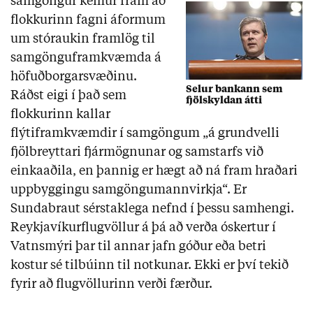
samgöngur kemur fram að
flokkurinn fagni áformum
um stóraukin framlög til
samgönguframkvæmda á
höfuðborgarsvæðinu.
Selur bankann sem
Ráðst eigi í það sem
fjölskyldan átti
flokkurinn kallar
flýtiframkvæmdir í samgöngum „á grundvelli
fjölbreyttari fjármögnunar og samstarfs við
einkaaðila, en þannig er hægt að ná fram hraðari
uppbyggingu samgöngumannvirkja“. Er
Sundabraut sérstaklega nefnd í þessu samhengi.
Reykjavíkurflugvöllur á þá að verða óskertur í
Vatnsmýri þar til annar jafn góður eða betri
kostur sé tilbúinn til notkunar. Ekki er því tekið
fyrir að flugvöllurinn verði færður.