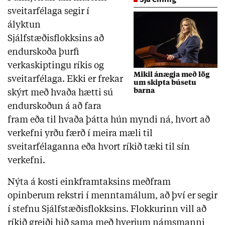
sveitarfélaga segir í
ályktun
Sjálfstæðisflokksins að
endurskoða þurfi
verkaskiptingu ríkis og
Mikil ánægja með lög
sveitarfélaga. Ekki er frekar
um skipta búsetu
barna
skýrt með hvaða hætti sú
endurskoðun á að fara
fram eða til hvaða þátta hún myndi ná, hvort að
verkefni yrðu færð í meira mæli til
sveitarfélaganna eða hvort ríkið tæki til sín
verkefni.
Nýta á kosti einkframtaksins meðfram
opinberum rekstri í menntamálum, að því er segir
í stefnu Sjálfstæðisflokksins. Flokkurinn vill að
ríkið greiði hið sama með hverjum námsmanni