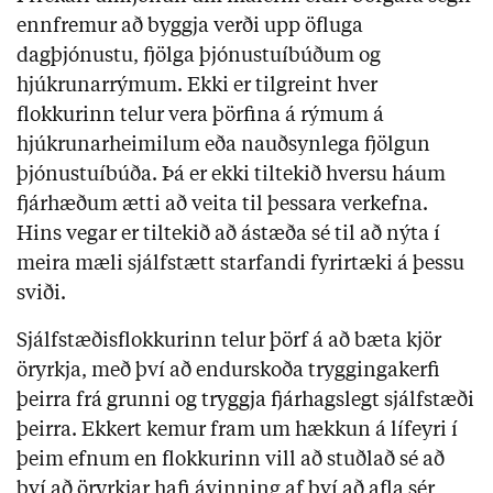
ennfremur að byggja verði upp öfluga
dagþjónustu, fjölga þjónustuíbúðum og
hjúkrunarrýmum. Ekki er tilgreint hver
flokkurinn telur vera þörfina á rýmum á
hjúkrunarheimilum eða nauðsynlega fjölgun
þjónustuíbúða. Þá er ekki tiltekið hversu háum
fjárhæðum ætti að veita til þessara verkefna.
Hins vegar er tiltekið að ástæða sé til að nýta í
meira mæli sjálfstætt starfandi fyrirtæki á þessu
sviði.
Sjálfstæðisflokkurinn telur þörf á að bæta kjör
öryrkja, með því að endurskoða tryggingakerfi
þeirra frá grunni og tryggja fjárhagslegt sjálfstæði
þeirra. Ekkert kemur fram um hækkun á lífeyri í
þeim efnum en flokkurinn vill að stuðlað sé að
því að öryrkjar hafi ávinning af því að afla sér