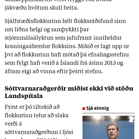
jákvæðu hvötum skuli beita.
Sjálfstæðisflokkurinn hélt flokksráðsfund sinn
um liðna helgi og samþykkti þar
stjórnmálaályktun sem jafnframt inniheldur
kosningaáherslur flokksins. Mikið er lagt upp úr
því að flokkurinn hafi mótað þá efnahagsstefnu
sem fylgt hafi verið á Íslandi frá árinu 2013 og
áfram eigi að vinna eftir þeirri stefnu.
Sóttvarnaraðgerðir miðist ekki við stöðu
Landspítala
Fyrst er þó tiltekið að
Sjá einnig
flokkurinn telur að slaka
verði á
sóttvarnaraðgerðum í ljósi