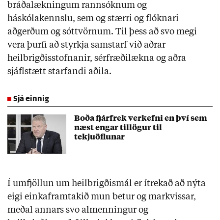
bráðalækningum rannsóknum og
háskólakennslu, sem og stærri og flóknari
aðgerðum og sóttvörnum. Til þess að svo megi
vera þurfi að styrkja samstarf við aðrar
heilbrigðisstofnanir, sérfræðilækna og aðra
sjáflstætt starfandi aðila.
Sjá einnig
Boða fjárfrek verkefni en því sem
næst engar tillögur til
tekjuöflunar
Í umfjöllun um heilbrigðismál er ítrekað að nýta
eigi einkaframtakið mun betur og markvissar,
meðal annars svo almenningur og