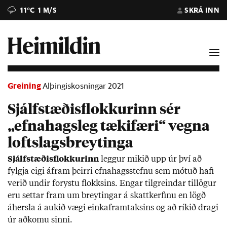
11°C
1 M/S
SKRÁ INN
Greining
Alþingiskosningar 2021
Sjálfstæðisflokkurinn sér
„efnahagsleg tækifæri“ vegna
loftslagsbreytinga
Sjálf­stæð­is­flokk­ur­inn
legg­ur mik­ið upp úr því að
fylgja eigi áfram þeirri efna­hags­stefnu sem mót­uð hafi
ver­ið und­ir for­ystu flokks­ins. Eng­ar til­greind­ar til­lög­ur
eru sett­ar fram um breyt­ing­ar á skatt­kerf­inu en lögð
áhersla á auk­ið vægi einkafram­taks­ins og að rík­ið dragi
úr að­komu sinni.