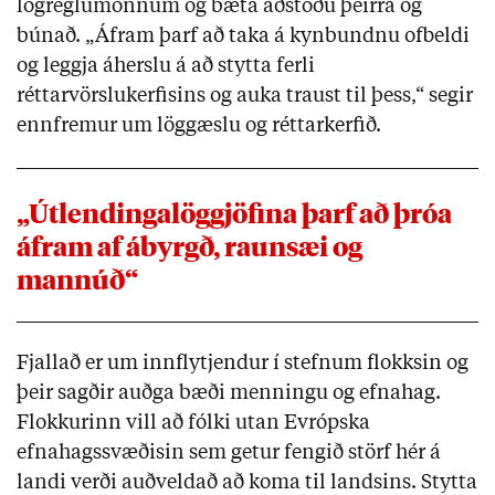
lögreglumönnum og bæta aðstöðu þeirra og
búnað. „Áfram þarf að taka á kynbundnu ofbeldi
og leggja áherslu á að stytta ferli
réttarvörslukerfisins og auka traust til þess,“ segir
ennfremur um löggæslu og réttarkerfið.
„Útlendingalöggjöfina þarf að þróa
áfram af ábyrgð, raunsæi og
mannúð“
Fjallað er um innflytjendur í stefnum flokksin og
þeir sagðir auðga bæði menningu og efnahag.
Flokkurinn vill að fólki utan Evrópska
efnahagssvæðisin sem getur fengið störf hér á
landi verði auðveldað að koma til landsins. Stytta