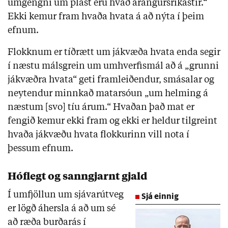
umgengni um plast eru hvað árangursríkastir.“
Ekki kemur fram hvaða hvata á að nýta í þeim
efnum.
Flokknum er tíðrætt um jákvæða hvata enda segir
í næstu málsgrein um umhverfismál að á „grunni
jákvæðra hvata“ geti framleiðendur, smásalar og
neytendur minnkað matarsóun „um helming á
næstum [svo] tíu árum.“ Hvaðan það mat er
fengið kemur ekki fram og ekki er heldur tilgreint
hvaða jákvæðu hvata flokkurinn vill nota í
þessum efnum.
Hóflegt og sanngjarnt gjald
Í umfjöllun um sjávarútveg
Sjá einnig
er lögð áhersla á að um sé
að ræða burðarás í