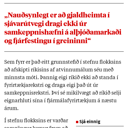
„Nauðsynlegt er að gjaldheimta í
sjávarútvegi dragi ekki úr
samkeppnishæfni á alþjóðamarkaði
og fjárfestingu í greininni“
Sem fyrr er það eitt grunnstefið í stefnu flokksins
að afskipti ríkisins af atvinnumálum séu með
minnsta móti. Þannig eigi ríkið ekki að standa í
fyrirtækjarekstri og draga eigi það út úr
samkeppnisrekstri. Því sé mikilvægt að ríkið selji
eignarhluti sína í fjármálafyrirtækjum á næstu
árum.
Í stefnu flokksins er varðar
Sjá einnig