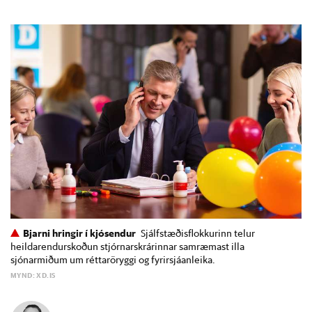
Bjarni hringir í kjósendur
Sjálfstæðisflokkurinn telur
heildarendurskoðun stjórnarskrárinnar samræmast illa
sjónarmiðum um réttaröryggi og fyrirsjáanleika.
MYND: XD.IS