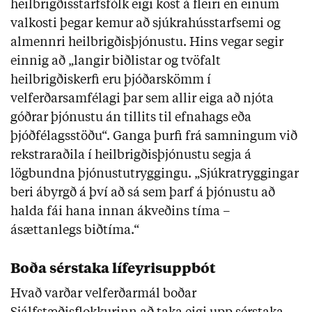
heilbrigðisstarfsfólk eigi kost á fleiri en einum
valkosti þegar kemur að sjúkrahússtarfsemi og
almennri heilbrigðisþjónustu. Hins vegar segir
einnig að „langir biðlistar og tvöfalt
heilbrigðiskerfi eru þjóðarskömm í
velferðarsamfélagi þar sem allir eiga að njóta
góðrar þjónustu án tillits til efnahags eða
þjóðfélagsstöðu“. Ganga þurfi frá samningum við
rekstraraðila í heilbrigðisþjónustu segja á
lögbundna þjónustutryggingu. „Sjúkratryggingar
beri ábyrgð á því að sá sem þarf á þjónustu að
halda fái hana innan ákveðins tíma –
ásættanlegs biðtíma.“
Boða sérstaka lífeyrisuppbót
Hvað varðar velferðarmál boðar