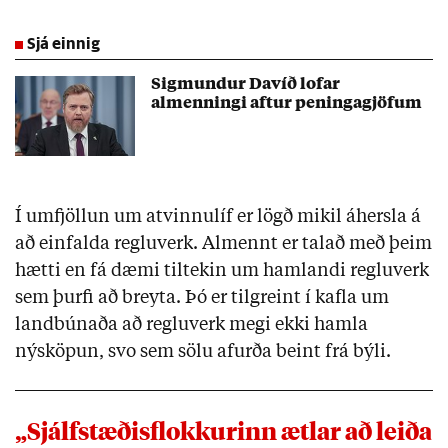
Sjá einnig
Sigmundur Davíð lofar
almenningi aftur peningagjöfum
Í umfjöllun um atvinnulíf er lögð mikil áhersla á
að einfalda regluverk. Almennt er talað með þeim
hætti en fá dæmi tiltekin um hamlandi regluverk
sem þurfi að breyta. Þó er tilgreint í kafla um
landbúnaða að regluverk megi ekki hamla
nýsköpun, svo sem sölu afurða beint frá býli.
„Sjálfstæðisflokkurinn ætlar að leiða