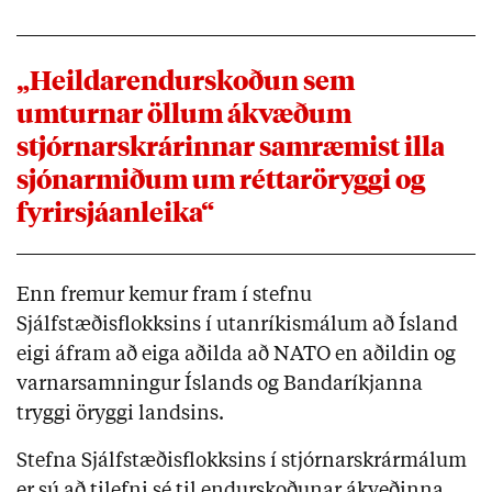
„Heildarendurskoðun sem
umturnar öllum ákvæðum
stjórnarskrárinnar samræmist illa
sjónarmiðum um réttaröryggi og
fyrirsjáanleika“
Enn fremur kemur fram í stefnu
Sjálfstæðisflokksins í utanríkismálum að Ísland
eigi áfram að eiga aðilda að NATO en aðildin og
varnarsamningur Íslands og Bandaríkjanna
tryggi öryggi landsins.
Stefna Sjálfstæðisflokksins í stjórnarskrármálum
er sú að tilefni sé til endurskoðunar ákveðinna