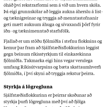
óháð því rekstrarformi sem á við um hvern skóla.
Þá eigi grunnskólar að leggja aukna áherslu á list-
og tæknigreinar og tryggja að menntastofnanir
geti mætt auknum áhuga og sívaxandi þörf fyrir
iðn- og tæknimenntað starfsfólk.
Fjallað er um stöðu fjölmiðla í stefnu flokksins og
kemur þar fram að Sjálfstæðisflokkurinn leggist
gegn beinum ríkisstyrkjum til einkarekinna
fjölmiðla. Takmarka eigi hins vegar verulega
umfang Ríkisútvarpsins og bæta skattaumhverfi
fjölmiðla, í því skyni að tryggja rekstur þeirra.
Styrkja á lögregluna
Sjálfstæðisflokkurinn er þeirrar skoðunar að
styrkja þurfi lögregluna með því að fjölga