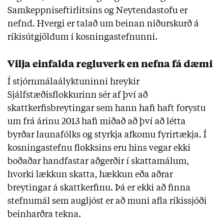
Samkeppniseftirlitsins og Neytendastofu er
nefnd. Hvergi er talað um beinan niðurskurð á
ríkisútgjöldum í kosningastefnunni.
Vilja einfalda regluverk en nefna fá dæmi
Í stjórnmálaályktuninni hreykir
Sjálfstæðisflokkurinn sér af því að
skattkerfisbreytingar sem hann hafi haft forystu
um frá árinu 2013 hafi miðað að því að létta
byrðar launafólks og styrkja afkomu fyrirtækja. Í
kosningastefnu flokksins eru hins vegar ekki
boðaðar handfastar aðgerðir í skattamálum,
hvorki lækkun skatta, hækkun eða aðrar
breytingar á skattkerfinu. Þá er ekki að finna
stefnumál sem augljóst er að muni afla ríkissjóði
beinharðra tekna.