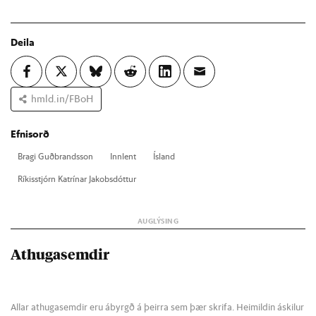
Deila
hmld.in/FBoH
Efnisorð
Bragi Guð­brands­son
Inn­lent
Ís­land
Rík­is­stjórn Katrín­ar Jak­obs­dótt­ur
Athugasemdir
Allar athugasemdir eru ábyrgð á þeirra sem þær skrifa. Heimildin áskilur