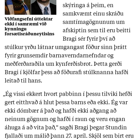
skýringa á þeim, en
samkvæmt einu skráðu
Viðfangsefni úttektar
samtímagögnunum um
ekki í samræmi við
kynningu
afskiptin sem til eru beitti
forsætisráðuneytisins
Bragi sér fyrir því að
stúlkur yrðu látnar umgangast föður sinn þrátt
fyrir grunsemdir barnaverndarnefndar og
meðferðaraðila um kynferðisbrot. Þetta gerði
Bragi í kjölfar þess að föðurafi stúlknanna hafði
leitað til hans.
„Ég vissi ekkert hvort pabbinn í þessu tilviki hefði
gert eitthvað á hlut þessa barns eða ekki. Ég var
ekki dómbær á það og hafði ekki aðgang að
neinum gögnum og hafði í raun og veru engan
áhuga á að vita það,“ sagði Bragi þegar Stundin
fjallaði um málið þann 27. apríl. Skjöl sem birt eru