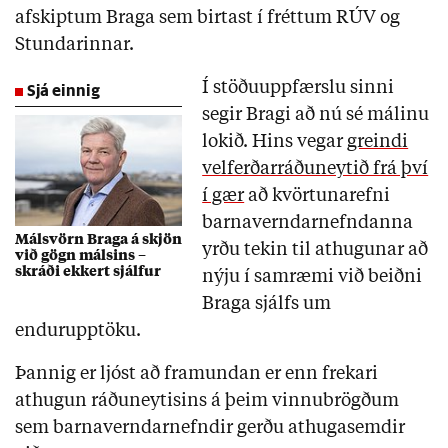
afskiptum Braga sem birtast í fréttum RÚV og
Stundarinnar.
Sjá einnig
Í stöðuuppfærslu sinni
segir Bragi að nú sé málinu
lokið. Hins vegar
greindi
velferðarráðuneytið frá því
í gær
að kvörtunarefni
barnaverndarnefndanna
Málsvörn Braga á skjön
yrðu tekin til athugunar að
við gögn málsins –
skráði ekkert sjálfur
nýju í samræmi við beiðni
Braga sjálfs um
endurupptöku.
Þannig er ljóst að framundan er enn frekari
athugun ráðuneytisins á þeim vinnubrögðum
sem barnaverndarnefndir gerðu athugasemdir