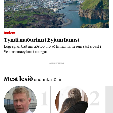
Innlent
Týndi mað­ur­inn í Eyj­um fannst
Lög­regl­an bað um að­stoð við að finna mann sem sást síð­ast í
Vest­manna­eyj­um í morg­un.
Mest lesið
undanfarið ár
1
2