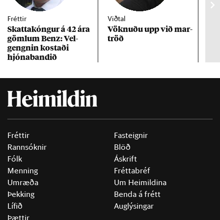
Fréttir
Viðtal
Inn
Skattakóng­ur á 42 ára
Vökn­uðu upp við mar­
RÚV
göml­um Benz: Vel­
tröð
Mar
gengn­in kostaði
un
hjóna­band­ið
Fréttir
Fasteignir
Rannsóknir
Blöð
Fólk
Áskrift
Menning
Fréttabréf
Umræða
Um Heimildina
Þekking
Benda á frétt
Lífið
Auglýsingar
Þættir