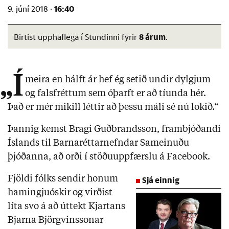
16:40
9. júní 2018 ·
8 árum
Birtist upphaflega í Stundinni fyrir
.
„Í
meira en hálft ár hef ég setið undir dylgjum
og falsfréttum sem óþarft er að tíunda hér.
Það er mér mikill léttir að þessu máli sé nú lokið.“
Þannig kemst Bragi Guðbrandsson, frambjóðandi
Íslands til Barnaréttarnefndar Sameinuðu
þjóðanna, að orði í stöðuuppfærslu á Facebook.
Fjöldi fólks sendir honum
Sjá einnig
hamingjuóskir og virðist
líta svo á að úttekt Kjartans
Bjarna Björgvinssonar