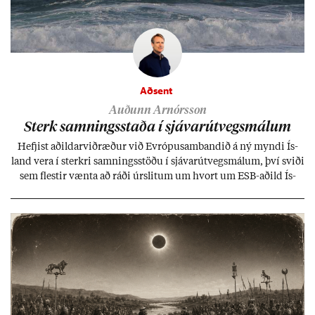
Aðsent
Auðunn Arnórsson
Sterk samn­ings­staða í sjáv­ar­út­vegs­mál­um
Hefj­ist að­ild­ar­við­ræð­ur við Evr­ópu­sam­band­ið á ný myndi Ís­
land vera í sterkri samn­ings­stöðu í sjáv­ar­út­vegs­mál­um, því sviði
sem flest­ir vænta að ráði úr­slit­um um hvort um ESB-að­ild Ís­
lands geti sam­ist. Hvað land­bún­að­ar­mál snert­ir myndi stuðn­
ing­ur við bænd­ur og dreif­býli breyt­ast mik­ið frá nú­ver­andi
kerfi, en sveigj­an­leiki til lausna er um­tals­verð­ur.