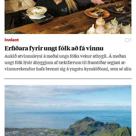
Innlent
1
Erf­ið­ara fyr­ir ungt fólk að fá vinnu
Auk­ið at­vinnu­leysi á með­al ungs fólks vek­ur at­hygli. Á með­an
ungt fólk lýs­ir áhyggj­um af tæki­fær­um til fram­tíð­ar segj­ast at­
vinnu­rek­end­ur hafa brennt sig á yngstu kyn­slóð­inni, sem sé al­in
upp við önn­ur gildi og taki vinnu ekki jafn al­var­lega. Þeir hvetja
ungt fólk þó til að gef­ast ekki upp.