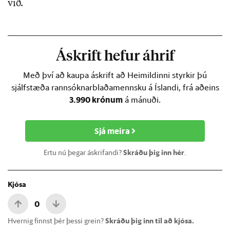
við.
Áskrift hefur áhrif
Með því að kaupa áskrift að Heimildinni styrkir þú
sjálfstæða rannsóknarblaðamennsku á Íslandi, frá aðeins
3.990 krónum
á mánuði.
Sjá meira
Ertu nú þegar áskrifandi?
Skráðu þig inn hér
.
Kjósa
0
Hvernig finnst þér þessi grein?
Skráðu þig inn til að kjósa.