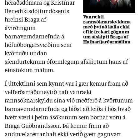
héraðsdómara og Kristínar
Benediktsdóttur dósents
Vanrækti
hreinsi Braga af
rannsóknarskylduna
með því að kalla ekki
ávirðingum
eftir frekari gögnum
barnaverndarnefnda á
um afskipti Braga af
Hafnarfjarðarmálinu
höfuðborgarsvæðinu sem
kvörtuðu undan
síendurteknum óformlegum afskiptum hans af
einstökum málum.
Í úttektinni sem kynnt var í gær kemur fram að
velferðarráðuneytið hafi vanrækt
rannsóknarskyldu sína við meðferð á kvörtunum
barnaverndarnefnda og láðst að leiða í ljós hvað
hæft væri í þeim ásökunum sem bornar voru á
Braga Guðbrandsson. Þá kemur fram að
andmælaréttar hafi ekki verið gætt gagnvart