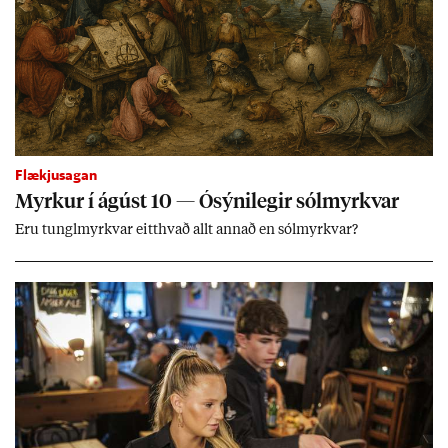
Flækjusagan
Myrk­ur í ág­úst 10 — Ósýni­leg­ir sól­myrkv­ar
Eru tungl­myrkv­ar eitt­hvað allt ann­að en sól­myrkv­ar?