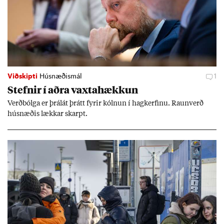
Viðskipti
Húsnæðismál
1
Stefn­ir í aðra vaxta­hækk­un
Verð­bólga er þrálát þrátt fyr­ir kóln­un í hag­kerf­inu. Raun­verð
hús­næð­is lækk­ar skarpt.