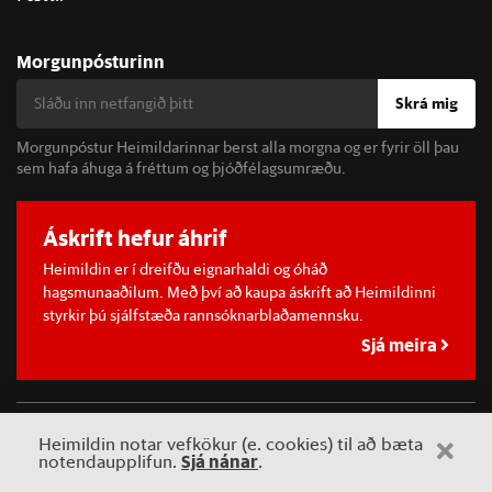
Morgunpósturinn
Skrá mig
Morgunpóstur Heimildarinnar berst alla morgna og er fyrir öll þau
sem hafa áhuga á fréttum og þjóðfélagsumræðu.
Áskrift hefur áhrif
Heimildin er í dreifðu eignarhaldi og óháð
hagsmunaaðilum. Með því að kaupa áskrift að Heimildinni
styrkir þú sjálfstæða rannsóknarblaðamennsku.
Sjá meira
©
2026 Sameinaða útgáfufélagið ehf.
Allur réttur áskilinn. Notkun
Heimildin notar vefkökur (e. cookies) til að bæta
á efni miðilsins er óheimil án samþykkis.
Sjá nánar
notendaupplifun.
.