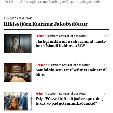
sér rétt til að fjarlægja ærumeiðandi og óviðeigandi athugasemdir.
TENGDAR GREINAR
Ríkisstjórn Katrínar Jakobsdóttur
Fréttir
Ríkisstjórn Katrínar Jakobsdóttur
4
„Ég hef miklu meiri áhyggj­ur af vinstr­
inu á Ís­landi held­ur en VG“
Greining
Ríkisstjórn Katrínar Jakobsdóttur
6
Sam­búð­in sem sært hef­ur VG nán­ast til
ólíf­is
Fréttir
Ríkisstjórn Katrínar Jakobsdóttur
4
Fylgi VG svo lít­ið „að það er spurn­ing
hvort að það geti minnk­að mik­ið“