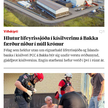
Viðskipti
1
Hlut­ur líf­eyr­is­sjóða í kís­il­ver­inu á Bakka
færð­ur nið­ur í núll krón­ur
Fé­lag sem held­ur ut­an um eign­ar­hald líf­eyr­is­sjóða og Ís­lands­
banka í kís­il­veri PCC á Bakka býr sig und­ir verstu sviðs­mynd,
gjald­þrot kís­il­vers­ins. Eng­in starf­semi hef­ur ver­ið í því í rúmt ár.