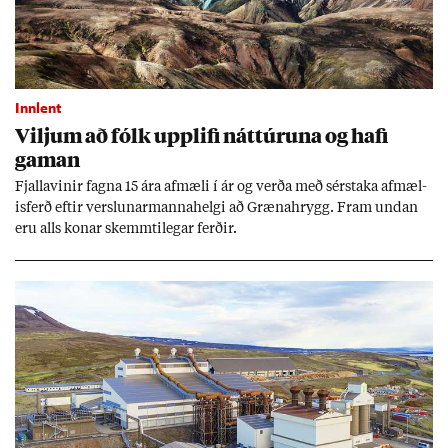
Innlent
Vilj­um að fólk upp­lifi nátt­úr­una og hafi
gam­an
Fjalla­vin­ir fagna 15 ára af­mæli í ár og verða með sér­staka af­mæl­
is­ferð eft­ir versl­un­ar­manna­helgi að Græna­hrygg. Fram und­an
eru alls kon­ar skemmti­leg­ar ferð­ir.