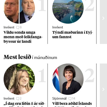
1
2
Innlent
8
Innlent
Ney
Vildu senda unga
Týndi mað­ur­inn í Eyj­
„Þv
menn með leik­fanga­
um fannst
ekk
byss­ur úr landi
kep
Mest lesið
í mánuðinum
1
2
Innlent
2
Stjórnmál
14
Stj
„Í dag eru lið­in 5 ár síð­
Vill bera að­ild Ís­lands
Kre