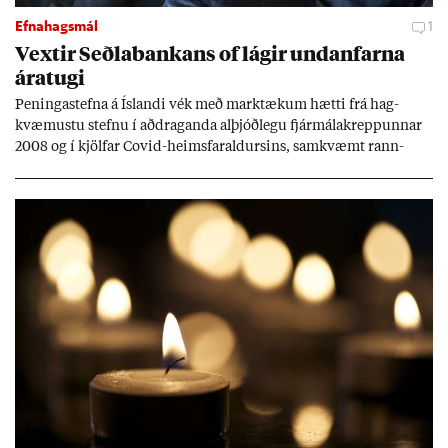
Efnahagsmál
1
Vext­ir Seðla­bank­ans of lág­ir und­an­farna
ára­tugi
Pen­inga­stefna á Ís­landi vék með mark­tæk­um hætti frá hag­
kvæm­ustu stefnu í að­drag­anda al­þjóð­legu fjár­málakrepp­unn­ar
2008 og í kjöl­far Covid-heims­far­ald­urs­ins, sam­kvæmt rann­
sókn­ar­rit­gerð Seðla­bank­ans. Vext­ir hafa al­mennt ver­ið of lág­ir.
Tíð áföll og óvissa tor­velda hag­stjórn á Ís­landi.