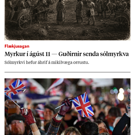
Flækjusagan
Myrk­ur í ág­úst 11 — Guð­irn­ir senda sól­myrkva
Sól­myrkvi hef­ur áhrif á mik­il­væga orr­ustu.