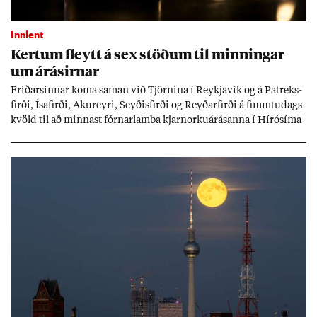
Innlent
Kert­um fleytt á sex stöð­um til minn­ing­ar
um árás­irn­ar
Frið­arsinn­ar koma sam­an við Tjörn­ina í Reykja­vík og á Pat­reks­
firði, Ísa­firði, Ak­ur­eyri, Seyð­is­firði og Reyð­ar­firði á fimmtu­dags­
kvöld til að minn­ast fórn­ar­lamba kjarn­orku­árás­anna í Hírósíma
og Naga­sakí.