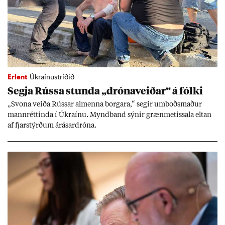
Erlent
Úkraínustríðið
Segja Rússa stunda „dróna­veið­ar“ á fólki
„Svona veiða Rúss­ar al­menna borg­ara,“ seg­ir um­boðs­mað­ur
mann­rétt­inda í Úkraínu. Mynd­band sýn­ir græn­met­issala elt­an
af fjar­stýrð­um árás­ar­dróna.