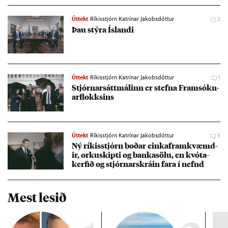
Úttekt
Ríkisstjórn Katrínar Jakobsdóttur
3
Þau stýra Ís­landi
Úttekt
Ríkisstjórn Katrínar Jakobsdóttur
1
Stjórn­arsátt­mál­inn er stefna Fram­sókn­
ar­flokks­ins
Úttekt
Ríkisstjórn Katrínar Jakobsdóttur
6
Ný rík­is­stjórn boð­ar einkafram­kvæmd­
ir, orku­skipti og banka­sölu, en kvóta­
kerf­ið og stjórn­ar­skrá­in fara í nefnd
Mest lesið