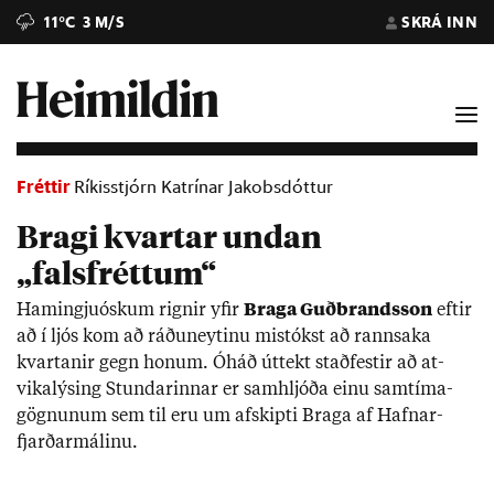
11°C
3 M/S
SKRÁ INN
Fréttir
Ríkisstjórn Katrínar Jakobsdóttur
Bragi kvartar undan
„falsfréttum“
Ham­ingjuósk­um rign­ir yf­ir
Braga Guð­brands­son
eft­ir
að í ljós kom að ráðu­neyt­inu mistókst að rann­saka
kvart­an­ir gegn hon­um. Óháð út­tekt stað­fest­ir að at­
vika­lýs­ing Stund­ar­inn­ar er sam­hljóða einu sam­tíma­
gögn­un­um sem til eru um af­skipti Braga af Hafn­ar­
fjarð­ar­mál­inu.