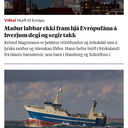
Viðtal
Horft til Evrópu
Mað­ur labb­ar ekki fram hjá Evr­ópuf­ána á
hverj­um degi og seg­ir takk
Kri­stof Magnús­son er þekkt­ur rit­höf­und­ur og leik­skáld sem á
þýska móð­ur og ís­lensk­an föð­ur. Hann hef­ur bú­ið í Þýskalandi
frá blautu barns­beini, sem barn í Ham­borg og full­orð­inn í
Berlín, en er vel kunn­ug­ur á Ís­landi og tal­ar ís­lensku. Hvernig
ætli hann upp­lifi að búa í landi inn­an Evr­ópu­sam­bands­ins?