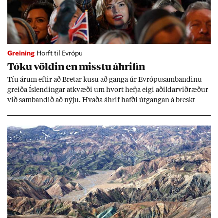
Greining
Horft til Evrópu
Tóku völd­in en misstu áhrif­in
Tíu ár­um eft­ir að Bret­ar kusu að ganga úr Evr­ópu­sam­band­inu
greiða Ís­lend­ing­ar at­kvæði um hvort hefja eigi að­ild­ar­við­ræð­ur
við sam­band­ið að nýju. Hvaða áhrif hafði út­gang­an á breskt
sam­fé­lag og hvaða lex­íu geta Ís­lend­ing­ar lært af henni?