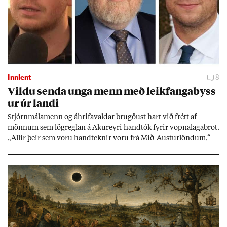
Innlent
8
Vildu senda unga menn með leik­fanga­byss­
ur úr landi
Stjórn­mála­menn og áhrifa­vald­ar brugð­ust hart við frétt af
mönn­um sem lög­regl­an á Ak­ur­eyri hand­tók fyr­ir vopna­laga­brot.
„All­ir þeir sem voru hand­tekn­ir voru frá Mið-Aust­ur­lönd­um,“
skrif­aði nefnd­ar­mað­ur í Sjálf­stæði­flokkn­um á sam­fé­lags­miðli.
Vopn­in reynd­ust vera leik­fanga­byss­ur en færsl­urn­ar standa
óleið­rétt­ar.