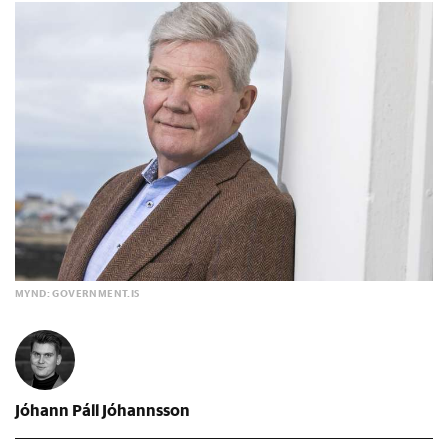
MYND: GOVERNMENT.IS
Jóhann Páll Jóhannsson