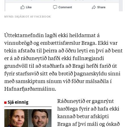
MYND: SKJÁSKOT AF FACEBOOK
Úttektarnefndin lagði ekki heildarmat á
vinnubrögð og embættisfærslur Braga. Ekki var
tekin afstaða til þeirra að öðru leyti en því að bent
er á að ráðuneytið hafði ekki fullnægjandi
grundvöll til að staðhæfa að Bragi hefði farið út
fyrir starfssvið sitt eða brotið þagnarskyldu sinni
með samskiptum sínum við föður málsaðila í
Hafnarfjarðarmálinu.
Sjá einnig
Ráðuneytið er gagnrýnt
harðlega fyrir að hafa ekki
kannað betur afskipti
Braga af því máli og óskað