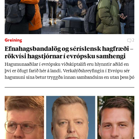
Greining
2
Efna­hags­banda­lög og sér­ís­lensk hag­fræði –
rök­vísi hag­stjórn­ar í evr­ópsku sam­hengi
Hags­muna­að­il­ar í evr­ópsku við­skipta­lífi eru hlynnt­ir að­ild en
því er öf­ugt far­ið hér á landi. Verka­lýðs­hreyf­ing­in í Evr­ópu sér
hags­muni sína bet­ur tryggða inn­an sam­bands­ins en ut­an þess þó
lít­ið fari fyr­ir því sjón­ar­miði hér­lend­is. Al­menn­ing­ur í lönd­um
Evr­ópu­sam­bands­ins er í mikl­um meiri­hluta ánægð­ur með það
sam­band. Ís­lensk­ur al­menn­ing­ur fær að segja sitt álit inn­an
mán­að­ar.