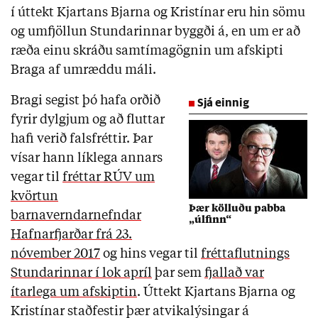
í úttekt Kjartans Bjarna og Kristínar eru hin sömu
og umfjöllun Stundarinnar byggði á, en um er að
ræða einu skráðu samtímagögnin um afskipti
Braga af umræddu máli.
Bragi segist þó hafa orðið
Sjá einnig
fyrir dylgjum og að fluttar
hafi verið falsfréttir. Þar
vísar hann líklega annars
vegar til
fréttar RÚV um
kvörtun
Þær kölluðu pabba
barnaverndarnefndar
„úlfinn“
Hafnarfjarðar frá 23.
nóvember 2017
og hins vegar til
fréttaflutnings
Stundarinnar í lok apríl
þar sem
fjallað var
ítarlega um afskiptin
. Úttekt Kjartans Bjarna og
Kristínar staðfestir þær atvikalýsingar á