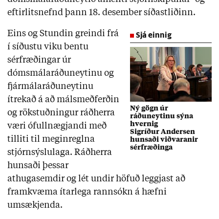
eftirlitsnefnd þann 18. desember síðastliðinn.
Eins og Stundin greindi frá
Sjá einnig
í síðustu viku bentu
sérfræðingar úr
dómsmálaráðuneytinu og
fjármálaráðuneytinu
ítrekað á að málsmeðferðin
Ný gögn úr
og rökstuðningur ráðherra
ráðuneytinu sýna
hvernig
væri ófullnægjandi með
Sigríður Andersen
tilliti til meginreglna
hunsaði viðvaranir
sérfræðinga
stjórnsýslulaga. Ráðherra
hunsaði þessar
athugasemdir og lét undir höfuð leggjast að
framkvæma ítarlega rannsókn á hæfni
umsækjenda.