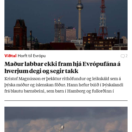
Viðtal
Horft til Evrópu
2
Mað­ur labb­ar ekki fram hjá Evr­ópuf­ána á
hverj­um degi og seg­ir takk
Kri­stof Magnús­son er þekkt­ur rit­höf­und­ur og leik­skáld sem á
þýska móð­ur og ís­lensk­an föð­ur. Hann hef­ur bú­ið í Þýskalandi
frá blautu barns­beini, sem barn í Ham­borg og full­orð­inn í
Berlín, en er vel kunn­ug­ur á Ís­landi og tal­ar ís­lensku. Hvernig
ætli hann upp­lifi að búa í landi inn­an Evr­ópu­sam­bands­ins?