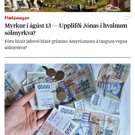
Flækjusagan
1
Myrk­ur í ág­úst 13 — Upp­lifði Jón­as í hvaln­um
sól­myrkva?
Fóru hinir jafn­vel hinir grimmu Ass­yríu­menn á taug­um vegna
sól­myrkva?