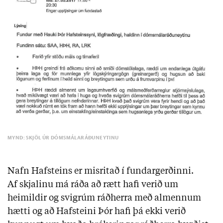
MYND: SKJÖL ÚR DÓMSMÁLARÁÐUNEYTINU
Nafn Hafsteins er misritað í fundargerðinni.
Af skjalinu má ráða að rætt hafi verið um
heimildir og svigrúm ráðherra með almennum
hætti og að Hafsteini Þór hafi þá ekki verið