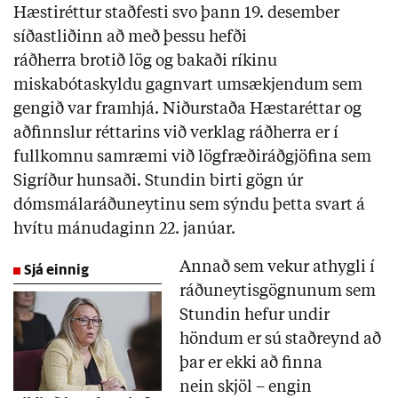
Hæstiréttur staðfesti svo þann 19. desember
síðastliðinn að með þessu hefði
ráðherra brotið lög og bakaði ríkinu
miskabótaskyldu gagnvart umsækjendum sem
gengið var framhjá. Niðurstaða Hæstaréttar og
aðfinnslur réttarins við verklag ráðherra er í
fullkomnu samræmi við lögfræðiráðgjöfina sem
Sigríður hunsaði. Stundin birti gögn úr
dómsmálaráðuneytinu sem sýndu þetta svart á
hvítu mánudaginn 22. janúar.
Sjá einnig
Annað sem vekur athygli í
ráðuneytisgögnunum sem
Stundin hefur undir
höndum er sú staðreynd að
þar er ekki að finna
nein skjöl – engin