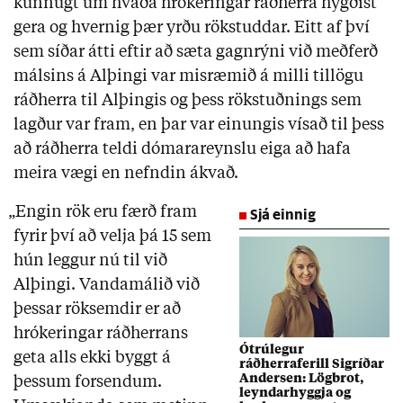
kunnugt um hvaða hrókeringar ráðherra hygðist
gera og hvernig þær yrðu rökstuddar. Eitt af því
sem síðar átti eftir að sæta gagnrýni við meðferð
málsins á Alþingi var misræmið á milli tillögu
ráðherra til Alþingis og þess rökstuðnings sem
lagður var fram, en þar var einungis vísað til þess
að ráðherra teldi dómarareynslu eiga að hafa
meira vægi en nefndin ákvað.
„Engin rök eru færð fram
Sjá einnig
fyrir því að velja þá 15 sem
hún leggur nú til við
Alþingi. Vandamálið við
þessar röksemdir er að
hrókeringar ráðherrans
Ótrúlegur
geta alls ekki byggt á
ráðherraferill Sigríðar
Andersen: Lögbrot,
þessum forsendum.
leyndarhyggja og