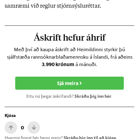
samræmi við reglur stjórnsýsluréttar.
Áskrift hefur áhrif
Með því að kaupa áskrift að Heimildinni styrkir þú
sjálfstæða rannsóknarblaðamennsku á Íslandi, frá aðeins
3.990 krónum
á mánuði.
Sjá meira
Ertu nú þegar áskrifandi?
Skráðu þig inn hér
.
Kjósa
0
Hvernig finnst þér þessi grein?
Skráðu þig inn til að kjósa.