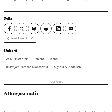
Deila
hmld.in/FBbM
Efnisorð
ACD-rík­is­stjórn­in
Inn­lent
Ís­land
Rík­is­stjórn Katrín­ar Jak­obs­dótt­ur
Sig­ríð­ur Á. And­er­sen
Athugasemdir