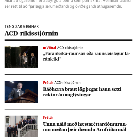
Allar athugasemdir eru ábyrgð á þeirra sem þær skrifa. Heimildin áskilur
sér rétt til að fjarlægja ærumeiðandi og óviðeigandi athugasemdir.
TENGDAR GREINAR
ACD-ríkisstjórnin
Viðtal
ACD-ríkisstjórnin
„Fá­rán­leika-raun­sæi eða raun­sæ­is­leg­ur fá­
rán­leiki“
Fréttir
ACD-ríkisstjórnin
Ráð­herra braut lög þeg­ar hann setti
rektor án aug­lýs­ing­ar
Fréttir
Unnu ná­ið með hæsta­rétt­ar­dómur­un­
um með­an þeir dæmdu Arn­fríð­ar­mál