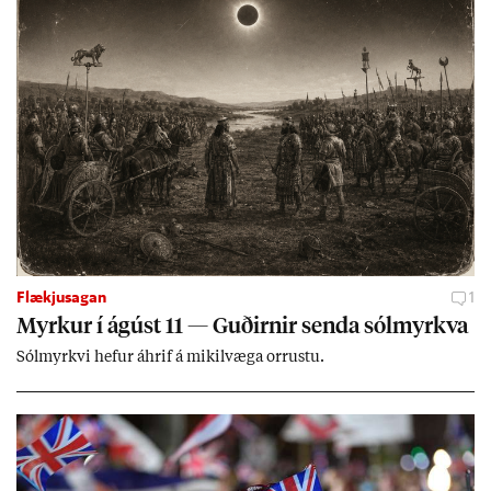
Flækjusagan
1
Myrk­ur í ág­úst 11 — Guð­irn­ir senda sól­myrkva
Sól­myrkvi hef­ur áhrif á mik­il­væga orr­ustu.