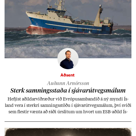
Aðsent
Auðunn Arnórsson
Sterk samn­ings­staða í sjáv­ar­út­vegs­mál­um
Hefj­ist að­ild­ar­við­ræð­ur við Evr­ópu­sam­band­ið á ný myndi Ís­
land vera í sterkri samn­ings­stöðu í sjáv­ar­út­vegs­mál­um, því sviði
sem flest­ir vænta að ráði úr­slit­um um hvort um ESB-að­ild Ís­
lands geti sam­ist. Hvað land­bún­að­ar­mál snert­ir myndi stuðn­
ing­ur við bænd­ur og dreif­býli breyt­ast mik­ið frá nú­ver­andi
kerfi, en sveigj­an­leiki til lausna er um­tals­verð­ur.