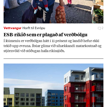
Vettvangur
Horft til Evrópu
2
ESB-rík­ið sem er plag­að af verð­bólgu
Í Rúm­en­íu er verð­bólg­an hátt í 11 pró­sent og land­ið hef­ur ekki
tek­ið upp evr­una. Íbú­ar glíma við sí­hækk­andi mat­ar­kostn­að og
stjórn­völd við stöð­ug­an halla rík­is­sjóðs.