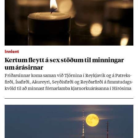
Innlent
Kert­um fleytt á sex stöð­um til minn­ing­ar
um árás­irn­ar
Frið­arsinn­ar koma sam­an við Tjörn­ina í Reykja­vík og á Pat­reks­
firði, Ísa­firði, Ak­ur­eyri, Seyð­is­firði og Reyð­ar­firði á fimmtu­dags­
kvöld til að minn­ast fórn­ar­lamba kjarn­orku­árás­anna í Hírósíma
og Naga­sakí.