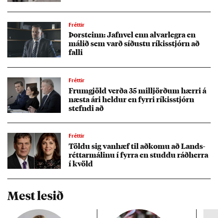
Fréttir
Þor­steinn: Jafn­vel enn al­var­legra en
mál­ið sem varð síð­ustu rík­is­stjórn að
falli
Fréttir
Frum­gjöld verða 35 millj­örð­um hærri á
næsta ári held­ur en fyrri rík­is­stjórn
stefndi að
Fréttir
Töldu sig van­hæf til að­komu að Lands­
rétt­ar­mál­inu í fyrra en studdu ráð­herra
í kvöld
Mest lesið