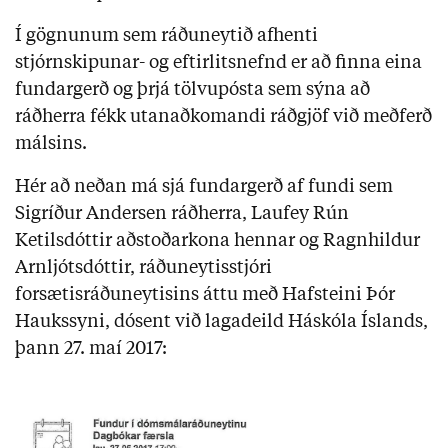
Í gögnunum sem ráðuneytið afhenti
stjórnskipunar- og eftirlitsnefnd er að finna eina
fundargerð og þrjá tölvupósta sem sýna að
ráðherra fékk utanaðkomandi ráðgjöf við meðferð
málsins.
Hér að neðan má sjá fundargerð af fundi sem
Sigríður Andersen ráðherra, Laufey Rún
Ketilsdóttir aðstoðarkona hennar og Ragnhildur
Arnljótsdóttir, ráðuneytisstjóri
forsætisráðuneytisins áttu með Hafsteini Þór
Haukssyni, dósent við lagadeild Háskóla Íslands,
þann 27. maí 2017: