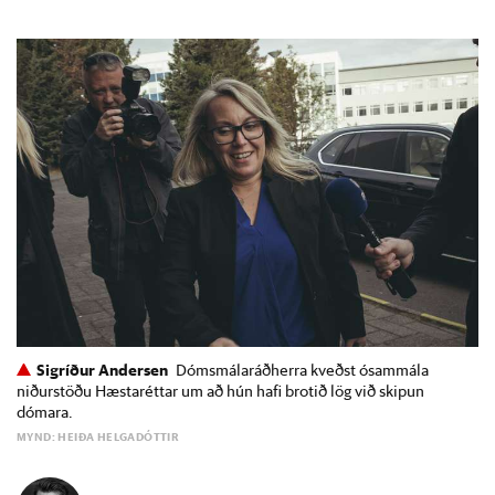
Sigríður Andersen
Dómsmálaráðherra kveðst ósammála
niðurstöðu Hæstaréttar um að hún hafi brotið lög við skipun
dómara.
MYND: HEIÐA HELGADÓTTIR