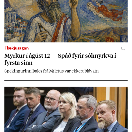
Flækjusagan
1
Myrk­ur í ág­úst 12 — Spáð fyr­ir sól­myrkva í
fyrsta sinn
Spek­ing­ur­inn Þa­les frá Míletus var ekk­ert blá­vatn