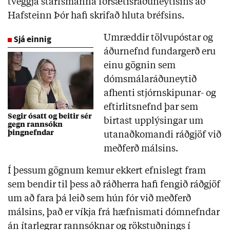
tveggja starfsmanna forsætisráðuneytisins að
Hafsteinn Þór hafi skrifað hluta bréfsins.
Sjá einnig
Umræddir tölvupóstar og
áðurnefnd fundargerð eru
einu gögnin sem
dómsmálaráðuneytið
afhenti stjórnskipunar- og
eftirlitsnefnd þar sem
Segir ósatt og beitir sér
birtast upplýsingar um
gegn rannsókn
þingnefndar
utanaðkomandi ráðgjöf við
meðferð málsins.
Í þessum gögnum kemur ekkert efnislegt fram
sem bendir til þess að ráðherra hafi fengið ráðgjöf
um að fara þá leið sem hún fór við meðferð
málsins, það er víkja frá hæfnismati dómnefndar
án ítarlegrar rannsóknar og rökstuðnings í