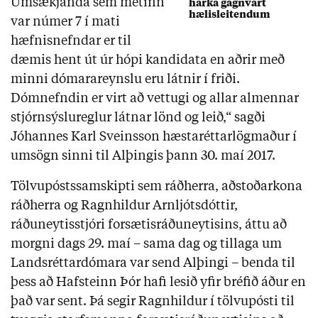
Umsækjanda sem metinn
harka gagnvart
hælisleitendum
var númer 7 í mati
hæfnisnefndar er til
dæmis hent út úr hópi kandidata en aðrir með
minni dómarareynslu eru látnir í friði.
Dómnefndin er virt að vettugi og allar almennar
stjórnsýslureglur látnar lönd og leið,“ sagði
Jóhannes Karl Sveinsson hæstaréttarlögmaður í
umsögn sinni til Alþingis þann 30. maí 2017.
Tölvupóstssamskipti sem ráðherra, aðstoðarkona
ráðherra og Ragnhildur Arnljótsdóttir,
ráðuneytisstjóri forsætisráðuneytisins, áttu að
morgni dags 29. maí – sama dag og tillaga um
Landsréttardómara var send Alþingi – benda til
þess að Hafsteinn Þór hafi lesið yfir bréfið áður en
það var sent. Þá segir Ragnhildur í tölvupósti til