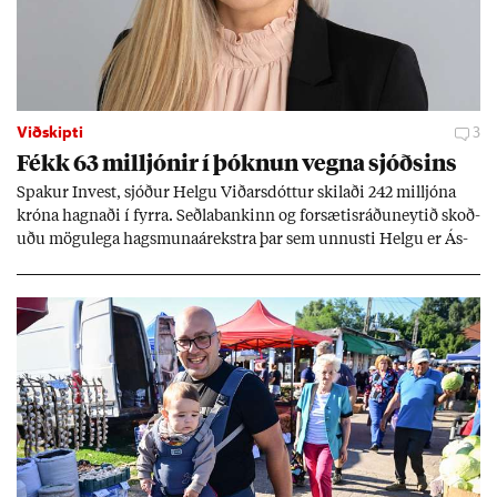
Viðskipti
3
Fékk 63 millj­ón­ir í þókn­un vegna sjóðs­ins
Spak­ur In­vest, sjóð­ur Helgu Við­ars­dótt­ur skil­aði 242 millj­óna
króna hagn­aði í fyrra. Seðla­bank­inn og for­sæt­is­ráðu­neyt­ið skoð­
uðu mögu­lega hags­muna­árekstra þar sem unnusti Helgu er Ás­
geir Jóns­son seðla­banka­stjóri.