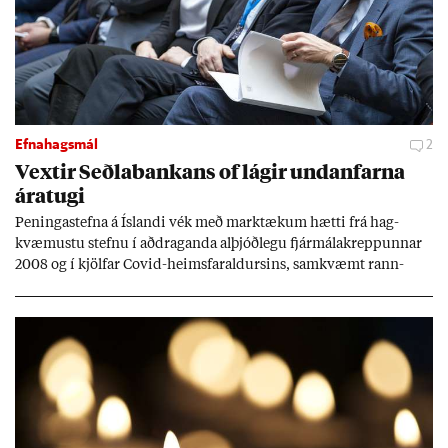
Efnahagsmál
2
Vext­ir Seðla­bank­ans of lág­ir und­an­farna
ára­tugi
Pen­inga­stefna á Ís­landi vék með mark­tæk­um hætti frá hag­
kvæm­ustu stefnu í að­drag­anda al­þjóð­legu fjár­málakrepp­unn­ar
2008 og í kjöl­far Covid-heims­far­ald­urs­ins, sam­kvæmt rann­
sókn­ar­rit­gerð Seðla­bank­ans. Vext­ir hafa al­mennt ver­ið of lág­ir.
Tíð áföll og óvissa tor­velda hag­stjórn á Ís­landi.