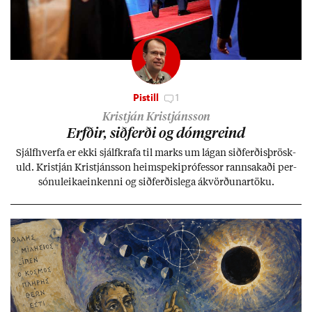
Pistill
1
Kristján Kristjánsson
Erfð­ir, sið­ferði og dómgreind
Sjálf­hverfa er ekki sjálf­krafa til marks um lág­an sið­ferð­is­þrösk­
uld. Kristján Kristjáns­son heim­speki­pró­fess­or rann­sak­aði per­
sónu­leika­ein­kenni og sið­ferð­is­lega ákvörð­un­ar­töku.