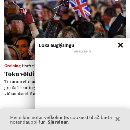
Loka auglýsingu
Greining
Horft til Evrópu
Tóku völd­in en misstu áhrif­in
Tíu ár­um eft­ir að Bret­ar kusu að ganga úr Evr­ópu­sam­band­inu
greiða Ís­lend­ing­ar at­kvæði um hvort hefja eigi að­ild­ar­við­ræð­ur
við sam­band­ið að nýju. Hvaða áhrif hafði út­gang­an á breskt
sam­fé­lag og hvaða lex­íu geta Ís­lend­ing­ar lært af henni?
Heimildin notar vefkökur (e. cookies) til að bæta
Sjá nánar
notendaupplifun.
.