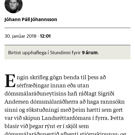
Jóhann Páll Jóhannsson
12:01
30. janúar 2018 ·
9 árum
Birtist upphaflega í Stundinni fyrir
.
E
ngin skrifleg gögn benda til þess að
sérfræðingar innan eða utan
dómsmálaráðuneytisins hafi ráðlagt Sigríði
Andersen dómsmálaráðherra að haga rannsókn
sinni og rökstuðningi með þeim hætti sem gert
var við skipun Landsréttardómara í fyrra. Þetta
blasir við þegar rýnt er í skjöl sem
dómsmálaráðuneytið afhenti stjórnskipunar- og