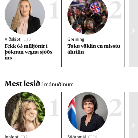
1
2
Viðskipti
3
Greining
Viðt
Fékk 63 millj­ón­ir í
Tóku völd­in en misstu
Mað
þókn­un vegna sjóðs­
áhrif­in
fra
ins
hve
ta
Mest lesið
í mánuðinum
1
2
Innlent
2
Stjórnmál
14
Stj