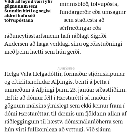
Vildi að leynd væri yfir
minnisblöð, tölvupósta,
gögnunum sem
Stundin birti og segist
fundargerðir eða umsagnir
aldrei hafa séð
– sem staðfesta að
tölvupóstana
sérfræðingar eða
ráðuneytisstarfsmenn hafi ráðlagt Sigríði
Andersen að haga verklagi sínu og rökstuðningi
með þeim hætti sem hún gerði.
Helga Vala Helgadóttir, formaður stjórnskipunar-
og eftirlitsnefndar Alþingis, benti á þetta í
umræðum á Alþingi þann 23. janúar síðastliðinn.
„Eftir að dómur féll í Hæstarétti sá maður í
gögnum málsins ýmislegt sem ekki kemur fram í
dómi Hæstaréttar, til dæmis um fjöldann allan af
ráðleggingum til hæstv. dómsmálaráðherra sem
hún virti fullkomlega að vettugi. Við sjáum