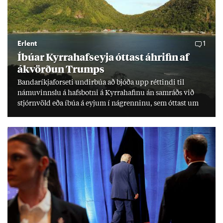
Erlent
1
Íbú­ar Kyrra­hafs­eyja ótt­ast áhrif­in af
ákvörð­un Trumps
Banda­ríkja­for­seti und­ir­búa að bjóða upp rétt­indi til
námu­vinnslu á hafs­botni á Kyrra­haf­inu án sam­ráðs við
stjórn­völd eða íbúa á eyj­um í ná­grenn­inu, sem ótt­ast um
lífs­við­ur­væri sitt og um­hverfi.