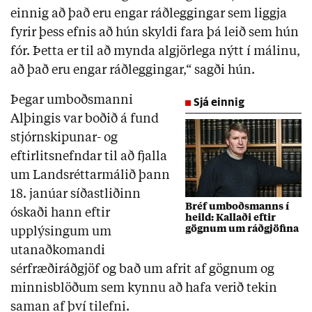
einnig að það eru engar ráðleggingar sem liggja
fyrir þess efnis að hún skyldi fara þá leið sem hún
fór. Þetta er til að mynda algjörlega nýtt í málinu,
að það eru engar ráðleggingar,“ sagði hún.
Þegar umboðsmanni
Sjá einnig
Alþingis var boðið á fund
stjórnskipunar- og
eftirlitsnefndar til að fjalla
um Landsréttarmálið þann
18. janúar síðastliðinn
Bréf umboðsmanns í
óskaði hann eftir
heild: Kallaði eftir
gögnum um ráðgjöfina
upplýsingum um
utanaðkomandi
sérfræðiráðgjöf og bað um afrit af gögnum og
minnisblöðum sem kynnu að hafa verið tekin
saman af því tilefni.