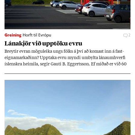
Greining
Horft til Evrópu
2
Lána­kjör við upp­töku evru
Breyt­ir evr­an mögu­leika ungs fólks á því að kom­ast inn á fast­
eigna­mark­að­inn? Upp­taka evru myndi um­bylta lánaum­hverfi
ís­lenskra heim­ila, seg­ir Gauti B. Eggerts­son. Ef mið­að er við 60
millj­óna króna lán til 25 ára myndi mán­að­ar­leg greiðslu­byrði
lækka um þriðj­ung.