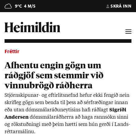
9°C
4 M/S
SKRÁ INN
Fréttir
Afhentu engin gögn um
ráðgjöf sem stemmir við
vinnubrögð ráðherra
Stjórn­skip­un­ar- og eft­ir­lits­nefnd hef­ur ekki feng­ið nein
skrif­leg gögn sem benda til þess að sér­fræð­ing­ar inn­an
eða ut­an dóms­mála­ráðu­neyt­is­ins hafi ráðlagt
Sig­ríði
And­er­sen
dóms­mála­ráð­herra að haga rann­sókn sinni
og rök­stuðn­ingi með þeim hætti sem hún gerði í Lands­
rétt­ar­mál­inu.