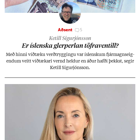
Aðsent
5
Ketill Sigurjónsson
Er ís­lenska glerperl­an töfra­ventill?
Með hinni víð­tæku verð­trygg­ingu var ís­lensk­um fjár­magns­eig­
end­um veitt víð­tæk­ari vernd held­ur en áð­ur hafði þekkst, seg­ir
Ketill Sig­ur­jóns­son.