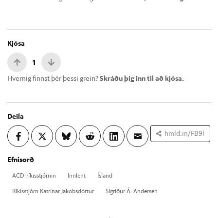
Kjósa
1
Hvernig finnst þér þessi grein?
Skráðu þig inn til að kjósa.
Deila
hmld.in/FB9l
Efnisorð
ACD-rík­is­stjórn­in
Inn­lent
Ís­land
Rík­is­stjórn Katrín­ar Jak­obs­dótt­ur
Sig­ríð­ur Á. And­er­sen