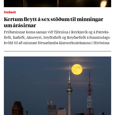
Innlent
Kert­um fleytt á sex stöð­um til minn­ing­ar
um árás­irn­ar
Frið­arsinn­ar koma sam­an við Tjörn­ina í Reykja­vík og á Pat­reks­
firði, Ísa­firði, Ak­ur­eyri, Seyð­is­firði og Reyð­ar­firði á fimmtu­dags­
kvöld til að minn­ast fórn­ar­lamba kjarn­orku­árás­anna í Hírósíma
og Naga­sakí.