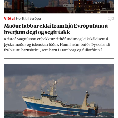
Viðtal
Horft til Evrópu
2
Mað­ur labb­ar ekki fram hjá Evr­ópuf­ána á
hverj­um degi og seg­ir takk
Kri­stof Magnús­son er þekkt­ur rit­höf­und­ur og leik­skáld sem á
þýska móð­ur og ís­lensk­an föð­ur. Hann hef­ur bú­ið í Þýskalandi
frá blautu barns­beini, sem barn í Ham­borg og full­orð­inn í
Berlín, en er vel kunn­ug­ur á Ís­landi og tal­ar ís­lensku. Hvernig
ætli hann upp­lifi að búa í landi inn­an Evr­ópu­sam­bands­ins?