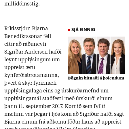
millidómsstig.
Ríkisstjórn Bjarna
SJÁ EINNIG
Benediktssonar féll
eftir að ráðuneyti
Sigríðar Andersen hafði
leynt upplýsingum um
uppreist æru
kynferðisbrotamanna,
Þögnin bitnaði á þolendum
þvert á skýr fyrirmæli
upplýsingalaga eins og úrskurðarnefnd um
upplýsingamál staðfesti með úrskurði sínum
þann 11. september 2017. Kornið sem fyllti
mælinn var þegar í ljós kom að Sigríður hafði sagt
Bjarna einum frá aðkomu föður hans að uppreist