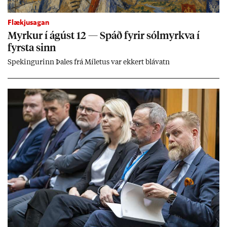
Flækjusagan
Myrk­ur í ág­úst 12 — Spáð fyr­ir sól­myrkva í
fyrsta sinn
Spek­ing­ur­inn Þa­les frá Míletus var ekk­ert blá­vatn