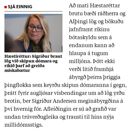
SJÁ EINNIG
Að mati Hæstaréttar
brutu bæði ráðherra og
Alþingi lög og bökuðu
jafnframt ríkinu
bótaskyldu sem á
endanum kann að
hlaupa á tugum
Hæstiréttur: Sigríður braut
milljóna. Þótt ekki
lög við skipun dómara og
ríkið þarf að greiða
verði litið framhjá
miskabætur
ábyrgð þeirra þriggja
þingflokka sem keyrðu skipun dómaranna í gegn,
þrátt fyrir augljósar vísbendingar um að lög yrðu
brotin, ber Sigríður Andersen meginábyrgðina á
því hvernig fór. Afleiðingin er sú að grafið var
undan trúverðugleika og trausti til hins nýja
millidómsstigs.