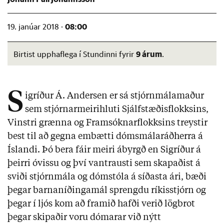
08:00
19. janúar 2018 ·
9 árum
Birtist upphaflega í Stundinni fyrir
.
S
igríður Á. Andersen er sá stjórnmálamaður
sem stjórnarmeirihluti Sjálfstæðisflokksins,
Vinstri grænna og Framsóknarflokksins treystir
best til að gegna embætti dómsmálaráðherra á
Íslandi. Þó bera fáir meiri ábyrgð en Sigríður á
þeirri óvissu og því vantrausti sem skapaðist á
sviði stjórnmála og dómstóla á síðasta ári, bæði
þegar barnaníðingamál sprengdu ríkisstjórn og
þegar í ljós kom að framið hafði verið lögbrot
þegar skipaðir voru dómarar við nýtt