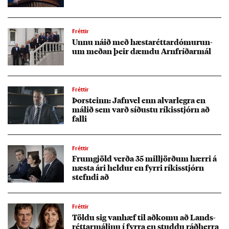
Fréttir
Unnu ná­ið með hæsta­rétt­ar­dómur­un­
um með­an þeir dæmdu Arn­fríð­ar­mál
Fréttir
Þor­steinn: Jafn­vel enn al­var­legra en
mál­ið sem varð síð­ustu rík­is­stjórn að
falli
Fréttir
Frum­gjöld verða 35 millj­örð­um hærri á
næsta ári held­ur en fyrri rík­is­stjórn
stefndi að
Fréttir
Töldu sig van­hæf til að­komu að Lands­
rétt­ar­mál­inu í fyrra en studdu ráð­herra