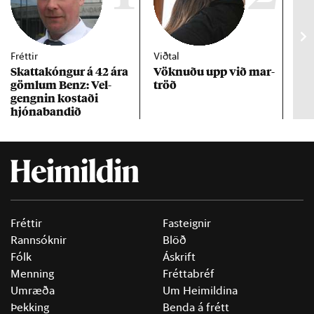
Fréttir
Viðtal
Inn
Skattakóng­ur á 42 ára
Vökn­uðu upp við mar­
RÚV
göml­um Benz: Vel­
tröð
Mar
gengn­in kostaði
un
hjóna­band­ið
Fréttir
Fasteignir
Rannsóknir
Blöð
Fólk
Áskrift
Menning
Fréttabréf
Umræða
Um Heimildina
Þekking
Benda á frétt