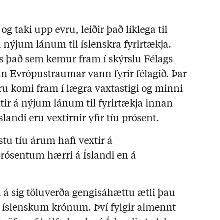
og taki upp evru, leiðir það líklega til
á nýjum lánum til íslenskra fyrirtækja.
s það sem kemur fram í skýrslu Félags
 Evrópustraumar vann fyrir félagið. Þar
vru komi fram í lægra vaxtastigi og minni
ir á nýjum lánum til fyrirtækja innan
slandi eru vextirnir yfir tíu prósent.
stu tíu árum hafi vextir á
 prósentum hærri á Íslandi en á
a á sig töluverða gengisáhættu ætli þau
 í íslenskum krónum. Því fylgir almennt