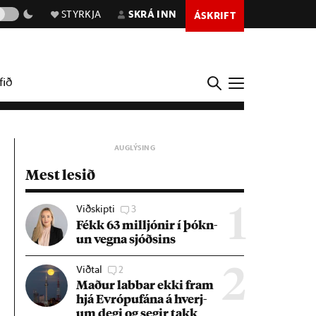
STYRKJA
SKRÁ INN
ÁSKRIFT
fið
Mest lesið
Viðskipti
3
1
Fékk 63 millj­ón­ir í þókn­
un vegna sjóðs­ins
Viðtal
2
2
Mað­ur labb­ar ekki fram
hjá Evr­ópuf­ána á hverj­
um degi og seg­ir takk