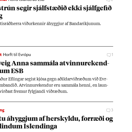
trún seg­ir sjálf­stæð­ið ekki sjálf­gef­ið
g
t­is­ráð­herra við­ur­kenn­ir áhyggj­ur af Banda­ríkj­un­um.
t
Horft til Evrópu
1
­veig Anna sam­mála at­vinnu­rek­end­
um ESB
­ur Efl­ing­ar seg­ist kjósa gegn að­ild­ar­við­ræð­um við Evr­
m­band­ið. At­vinnu­rek­end­ur eru sam­mála henni, en laun­
 virð­ast frem­ur fylgj­andi við­ræð­um.
ing
3
u áhyggj­um af her­skyldu, for­ræði og
lind­um Ís­lend­inga