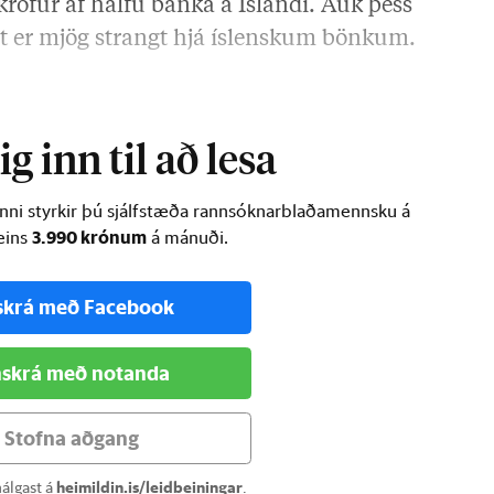
röfur af hálfu banka á Íslandi. Auk þess
t er mjög strangt hjá íslenskum bönkum.
ð …
g inn til að lesa
inni styrkir þú sjálfstæða rannsóknarblaðamennsku á
3.990 krónum
ðeins
á mánuði.
skrá með Facebook
skrá með notanda
Stofna aðgang
álgast á
heimildin.is/leidbeiningar
.