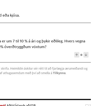
d eða kjósa.
er um 7 til 10 % á ári og þykir eðlileg. Hvers vegna
 10% óverðtryggðum vöxtum?
0
krifa. Heimildin áskilur sér rétt til að fjarlægja ærumeiðandi og
a af athugasemdum með því að smella á
Tilkynna
.
nmál
Aðild Íslands að ESB
2