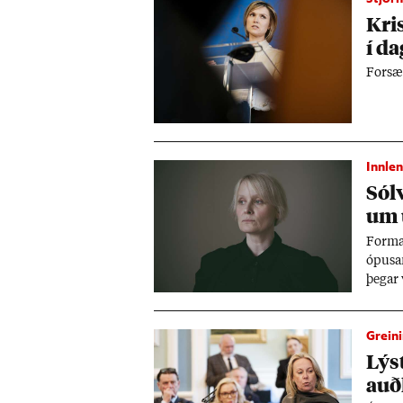
Kris
í da
For­sæ
Innlen
Sól
um 
Formað
ópu­sa
þeg­ar
Grein
Lýst
auð­