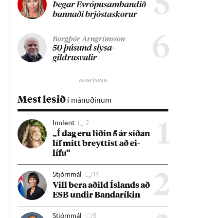
5
Þeg­ar Evr­ópu­sam­band­ið
bann­aði brjósta­skor­ur
6
Borgþór Arngrímsson
50 þús­und slysa­
gildrusval­ir
Mest lesið
í mánuðinum
Innlent
2
1
„Í dag eru lið­in 5 ár síð­an
líf mitt breytt­ist að ei­
lífu“
Stjórnmál
14
2
Vill bera að­ild Ís­lands að
ESB und­ir Banda­rík­in
Stjórnmál
9