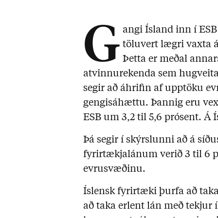
G
angi Ísland inn í ESB 
töluvert lægri vaxta 
Þetta er meðal annar
atvinnurekenda sem hugveitan
segir að áhrifin af upptöku e
gengisáhættu. Þannig eru vext
ESB um 3,2 til 5,6 prósent. Á Í
Þá segir í skýrslunni að á síðu
fyrirtækjalánum verið 3 til 6
evrusvæðinu.
Íslensk fyrirtæki þurfa að tak
að taka erlent lán með tekjur