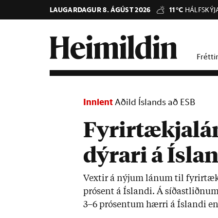
LAUGARDAGUR 8. ÁGÚST 2026
11°C
HÁLFSKÝJ
Frétti
Innlent
Aðild Íslands að ESB
Fyrirtækjalá
dýrari á Ísla
Vext­ir á nýj­um lán­um til fyr­ir­tæ
pró­sent á Ís­landi. Á síð­ast­liðn­u
3–6 pró­sent­um hærri á Ís­landi en