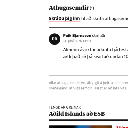
Athugasemdir
(1)
Skráðu þig inn
til að skrifa athugasem
Peik Bjarnason
skrifaði
PB
14. júní 2026
14:10
Almenn ávöxtunarkrafa fjárfesta 
ætli það sé þá kvartað undan
Allar athugasemdir eru ábyrgð á þeirra sem þær s
óviðeigandi athugasemdir. Hægt er að láta vit
TENGDAR GREINAR
Aðild Íslands að ESB
Stjór