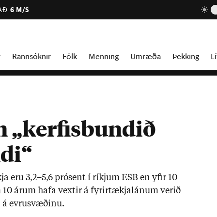
AÐ
6 M/S
r
Rannsóknir
Fólk
Menning
Umræða
Þekking
Lí
n „kerfisbundið
ndi“
kja eru 3,2–5,6 pró­sent í ríkj­um ESB en yf­ir 10
m 10 ár­um hafa vext­ir á fyr­ir­tækjalán­um ver­ið
 á evru­svæð­inu.