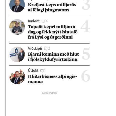
3
Krefjast tæps millj­arðs
af fé­lagi þing­manns
Innlent
4
4
Tap­aði tæpri millj­ón á
dag og fékk nýtt hluta­fé
frá Lýsi og út­gerð­inni
Viðskipti
2
5
Bjarni kom­inn með hlut
í fjöl­skyldu­fyr­ir­tæk­inu
Úttekt
1
6
Hlið­ar­bis­ness al­þing­is­
manna