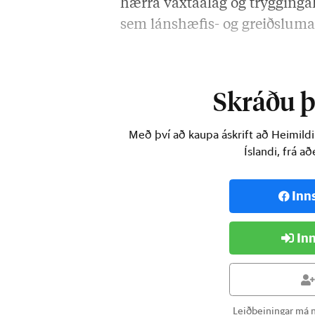
hærra vaxtaálag og tryggingak
sem lánshæfis- og greiðsluma
Þau fyrirtæki sem hafa fengi
Skráðu þi
Með því að kaupa áskrift að Heimild
Íslandi, frá a
Inn
Inn
Leiðbeiningar má n