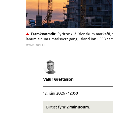
Framkvæmdir
Fyrirtæki á íslenskum markaði, 
lánum sínum umtalsvert gangi Ísland inn í ESB s
MYND: GOLLI
Valur Grettisson
12:00
12. júní 2026 ·
2 mánuðum
Birtist fyrir
.