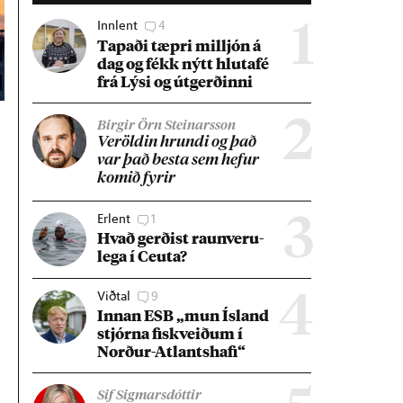
Innlent
4
1
Tap­aði tæpri millj­ón á
dag og fékk nýtt hluta­fé
frá Lýsi og út­gerð­inni
2
Birgir Örn Steinarsson
Ver­öld­in hrundi og það
var það besta sem hef­ur
kom­ið fyr­ir
Erlent
1
3
Hvað gerð­ist raun­veru­
lega í Ceuta?
Viðtal
9
4
Inn­an ESB „mun Ís­land
stjórna fisk­veið­um í
Norð­ur-Atlants­hafi“
Sif Sigmarsdóttir