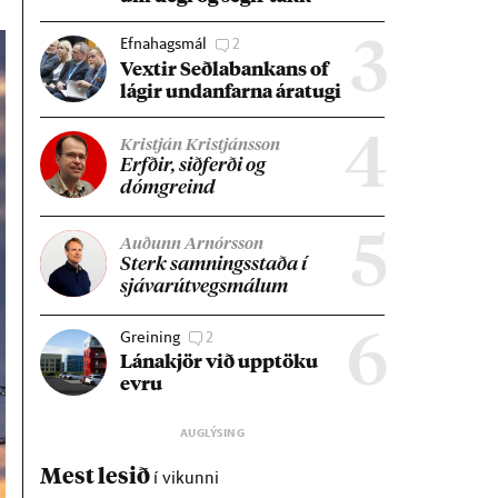
Efnahagsmál
2
3
Vext­ir Seðla­bank­ans of
lág­ir und­an­farna ára­tugi
4
Kristján Kristjánsson
Erfð­ir, sið­ferði og
dómgreind
5
Auðunn Arnórsson
Sterk samn­ings­staða í
sjáv­ar­út­vegs­mál­um
Greining
2
6
Lána­kjör við upp­töku
evru
Mest lesið
í vikunni