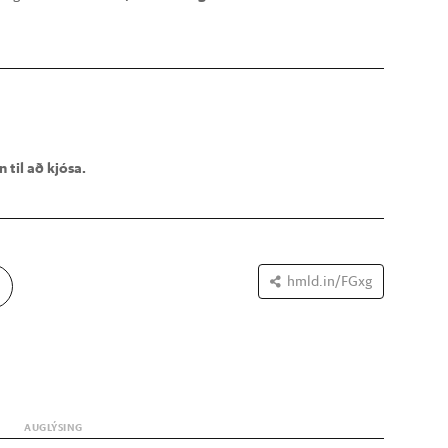
 til að kjósa.
hmld.in/FGxg