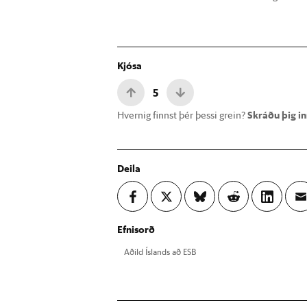
Kjósa
5
Hvernig finnst þér þessi grein?
Skráðu þig inn
Deila
Efnisorð
Að­ild Ís­lands að ESB