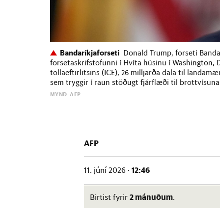
Bandaríkjaforseti
Donald Trump, forseti Bandar
forsetaskrifstofunni í Hvíta húsinu í Washington, D
tollaeftirlitsins (ICE), 26 milljarða dala til landam
sem tryggir í raun stöðugt fjárflæði til brottvísun
MYND: AFP
AFP
12:46
11. júní 2026 ·
2 mánuðum
Birtist fyrir
.