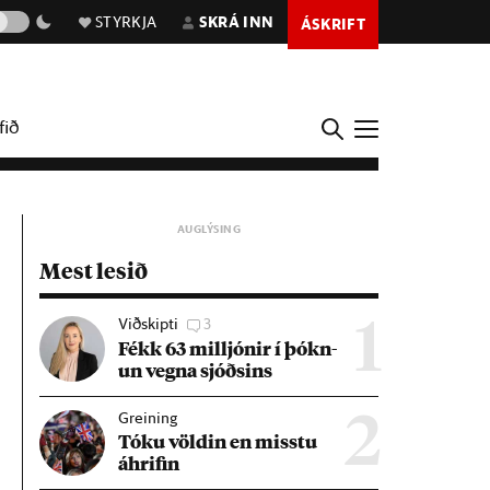
STYRKJA
SKRÁ INN
ÁSKRIFT
fið
Mest lesið
Viðskipti
3
1
Fékk 63 millj­ón­ir í þókn­
un vegna sjóðs­ins
Greining
2
Tóku völd­in en misstu
áhrif­in