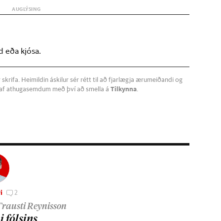
d eða kjósa.
krifa. Heimildin áskilur sér rétt til að fjarlægja ærumeiðandi og
a af athugasemdum með því að smella á
Tilkynna
.
i
2
Trausti Reynisson
 fóls­ins