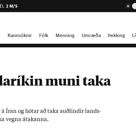
ÉL
2 M/S
r
Rannsóknir
Fólk
Menning
Umræða
Þekking
Lí
daríkin muni taka
á Ír­an og hót­ar að taka auð­lind­ir lands­
ka vegna átak­anna.