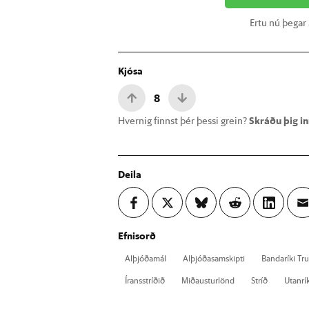
Ertu nú þegar
Kjósa
8
Hvernig finnst þér þessi grein?
Skráðu þig inn
Deila
Efnisorð
Al­þjóða­mál
Al­þjóða­sam­skipti
Banda­ríki T
Ír­ans­stríð­ið
Mið­aust­ur­lönd
Stríð
Ut­an­rí