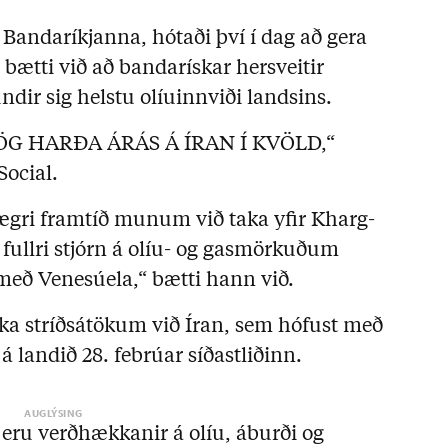
 Bandaríkjanna, hótaði því í dag að gera
g bætti við að bandarískar hersveitir
ndir sig helstu olíuinnviði landsins.
JÖG HARÐA ÁRÁS Á ÍRAN Í KVÖLD,“
Social.
lægri framtíð munum við taka yfir Kharg-
 fullri stjórn á olíu- og gasmörkuðum
 með Venesúela,“ bætti hann við.
úka stríðsátökum við Íran, sem hófust með
á landið 28. febrúar síðastliðinn.
s eru verðhækkanir á olíu, áburði og