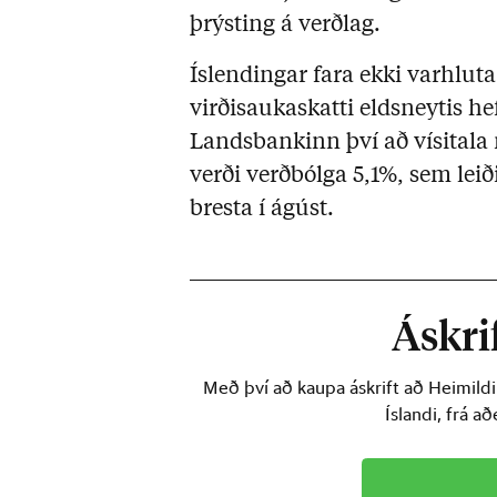
þrýsting á verðlag.
Íslendingar fara ekki varhl
virðisaukaskatti eldsneytis h
Landsbankinn því að vísitala
verði verðbólga 5,1%, sem leið
bresta í ágúst.
Áskrif
Með því að kaupa áskrift að Heimild
Íslandi, frá a