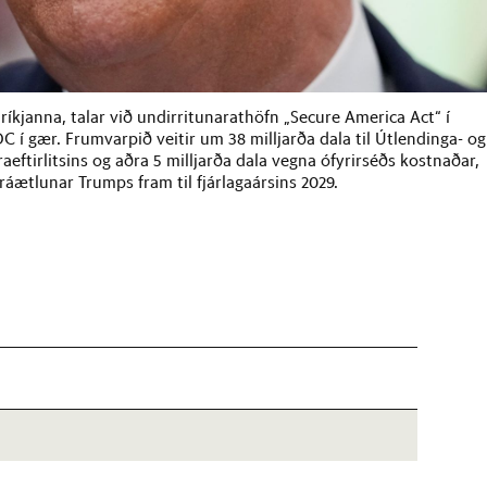
íkjanna, talar við undirritunarathöfn „Secure America Act“ í
C í gær. Frumvarpið veitir um 38 milljarða dala til Útlendinga- og
æraeftirlitsins og aðra 5 milljarða dala vegna ófyrirséðs kostnaðar,
aráætlunar Trumps fram til fjárlagaársins 2029.