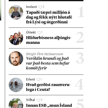
Innlent
4
1
Tap­aði tæpri millj­ón á
dag og fékk nýtt hluta­fé
frá Lýsi og út­gerð­inni
Úttekt
1
2
Hlið­ar­bis­ness al­þing­is­
manna
3
Birgir Örn Steinarsson
Ver­öld­in hrundi og það
var það besta sem hef­ur
kom­ið fyr­ir
Erlent
1
4
Hvað gerð­ist raun­veru­
lega í Ceuta?
Viðtal
9
5
Inn­an ESB „mun Ís­land