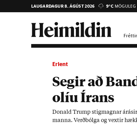
LAUGARDAGUR 8. ÁGÚST 2026
9°C
MÖGULEG 
Frétti
Erlent
Segir að Ban
olíu Írans
Don­ald Trump stig­magn­ar árás­ir 
manna. Verð­bólga og vext­ir hæk