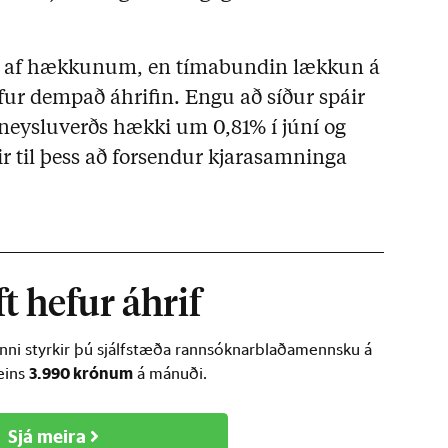
uta af hækkunum, en tímabundin lækkun á
efur dempað áhrifin. Engu að síður spáir
 neysluverðs hækki um 0,81% í júní og
ir til þess að forsendur kjarasamninga
t hefur áhrif
inni styrkir þú sjálfstæða rannsóknarblaðamennsku á
3.990 krónum
ðeins
á mánuði.
Sjá meira