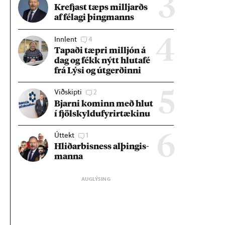
3
Krefjast tæps millj­arðs
af fé­lagi þing­manns
Innlent
4
4
Tap­aði tæpri millj­ón á
dag og fékk nýtt hluta­fé
frá Lýsi og út­gerð­inni
Viðskipti
2
5
Bjarni kom­inn með hlut
í fjöl­skyldu­fyr­ir­tæk­inu
Úttekt
1
6
Hlið­ar­bis­ness al­þing­is­
manna