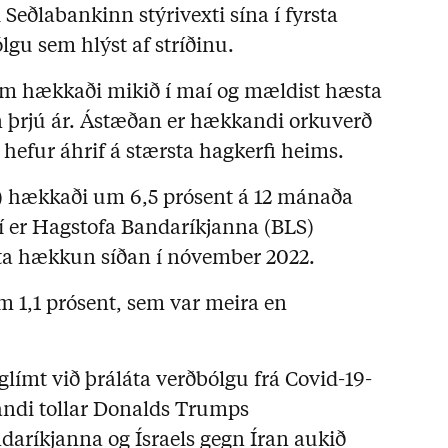
 Seðlabankinn stýrivexti sína í fyrsta
lgu sem hlýst af stríðinu.
um hækkaði mikið í maí og mældist hæsta
 þrjú ár. Ástæðan er hækkandi orkuverð
 hefur áhrif á stærsta hagkerfi heims.
I) hækkaði um 6,5 prósent á 12 mánaða
ví er Hagstofa Bandaríkjanna (BLS)
esta hækkun síðan í nóvember 2022.
 1,1 prósent, sem var meira en
glímt við þráláta verðbólgu frá Covid-19-
andi tollar Donalds Trumps
ndaríkjanna og Ísraels gegn Íran aukið