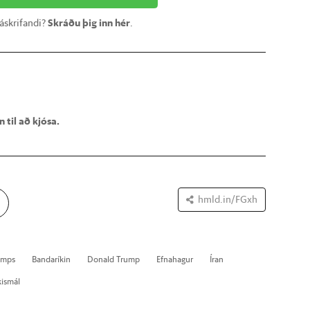
 áskrifandi?
Skráðu þig inn hér
.
 til að kjósa.
hmld.in/FGxh
rumps
Banda­rík­in
Don­ald Trump
Efna­hag­ur
Ír­an
k­is­mál