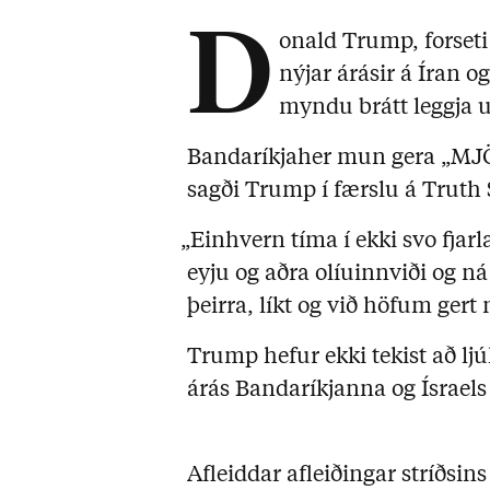
D
onald Trump, forseti
nýjar árásir á Íran o
myndu brátt leggja u
Bandaríkjaher mun gera „M
sagði Trump í færslu á Truth 
„Einhvern tíma í ekki svo fjar
eyju og aðra olíuinnviði og ná
þeirra, líkt og við höfum gert
Trump hefur ekki tekist að lj
árás Bandaríkjanna og Ísraels 
Afleiddar afleiðingar stríðsin