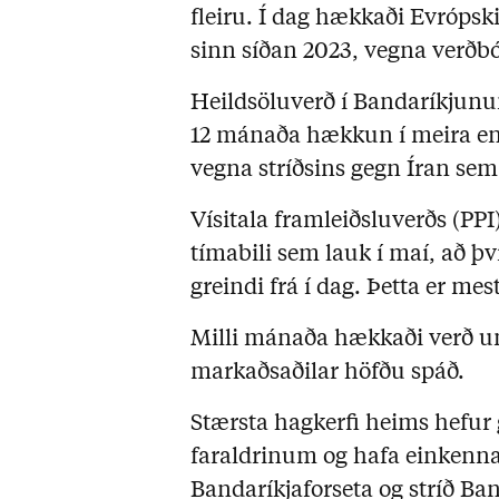
fleiru. Í dag hækkaði Evrópski
sinn síðan 2023, vegna verðbó
Heildsöluverð í Bandaríkjun
12 mánaða hækkun í meira en
vegna stríðsins gegn Íran sem
Vísitala framleiðsluverðs (PP
tímabili sem lauk í maí, að þ
greindi frá í dag. Þetta er m
Milli mánaða hækkaði verð um
markaðsaðilar höfðu spáð.
Stærsta hagkerfi heims hefur 
faraldrinum og hafa einkenn
Bandaríkjaforseta og stríð Ba