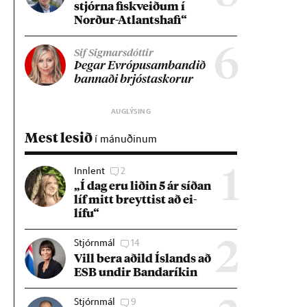
stjórna fisk­veið­um í
Norð­ur-Atlants­hafi“
6
Sif Sigmarsdóttir
Þeg­ar Evr­ópu­sam­band­ið
bann­aði brjósta­skor­ur
Mest lesið
í mánuðinum
Innlent
2
1
„Í dag eru lið­in 5 ár síð­an
líf mitt breytt­ist að ei­
lífu“
Stjórnmál
14
2
Vill bera að­ild Ís­lands að
ESB und­ir Banda­rík­in
Stjórnmál
9