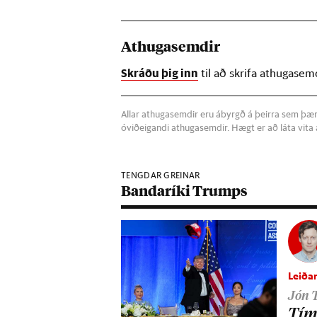
Athugasemdir
Skráðu þig inn
til að skrifa athugasem
Allar athugasemdir eru ábyrgð á þeirra sem þær s
óviðeigandi athugasemdir. Hægt er að láta vit
TENGDAR GREINAR
Bandaríki Trumps
Leiðar
Jón 
Tími