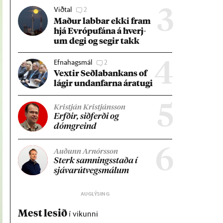
Viðtal
2
3
Mað­ur labb­ar ekki fram
hjá Evr­ópuf­ána á hverj­
um degi og seg­ir takk
Efnahagsmál
2
4
Vext­ir Seðla­bank­ans of
lág­ir und­an­farna ára­tugi
5
Kristján Kristjánsson
Erfð­ir, sið­ferði og
dómgreind
6
Auðunn Arnórsson
Sterk samn­ings­staða í
sjáv­ar­út­vegs­mál­um
Mest lesið
í vikunni