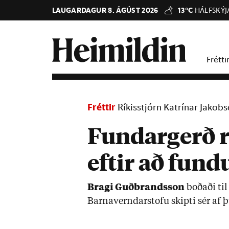
LAUGARDAGUR 8. ÁGÚST 2026
13°C
HÁLFSKÝJ
Frétti
Fréttir
Ríkisstjórn Katrínar Jakob
Fundargerð 
eftir að fundu
Bragi Guð­brands­son
boð­aði til
Barna­vernd­ar­stofu skipti sér af 