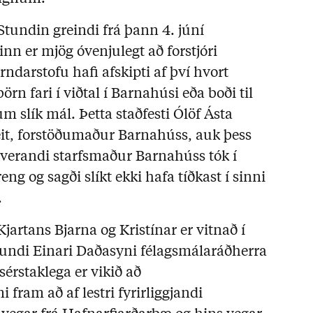
Stundin greindi frá þann 4. júní
ðinn er mjög óvenjulegt að forstjóri
ndarstofu hafi afskipti af því hvort
börn fari í viðtal í Barnahúsi eða boði til
m slík mál. Þetta staðfesti Ólöf Ásta
eit, forstöðumaður Barnahúss, auk þess
rverandi starfsmaður Barnahúss tók í
eng og sagði slíkt ekki hafa tíðkast í sinni
.
 Kjartans Bjarna og Kristínar er vitnað í
undi Einari Daðasyni félagsmálaráðherra
érstaklega er vikið að
fram að af lestri fyrirliggjandi