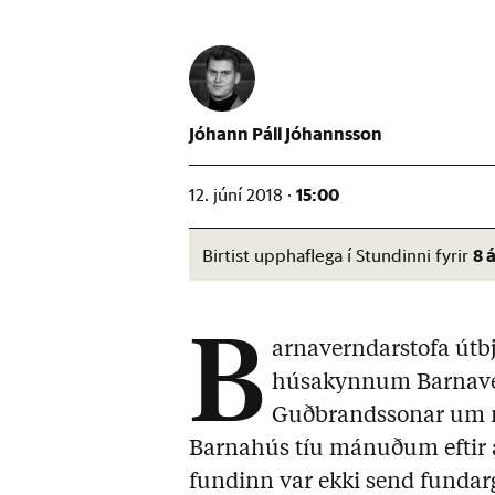
Jóhann Páll Jóhannsson
15:00
12. júní 2018 ·
8 
Birtist upphaflega í Stundinni fyrir
B
arnaverndarstofa útb
húsakynnum Barnave
Guðbrandssonar um má
Barnahús tíu mánuðum eftir a
fundinn var ekki send fundarg