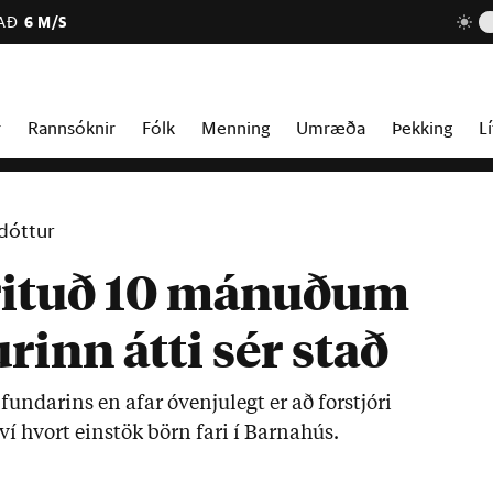
AÐ
6 M/S
r
Rannsóknir
Fólk
Menning
Umræða
Þekking
Lí
sdóttur
rituð 10 mánuðum
rinn átti sér stað
 fund­ar­ins en af­ar óvenju­legt er að for­stjóri
því hvort ein­stök börn fari í Barna­hús.