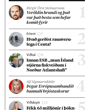
1
Birgir Örn Steinarsson
Ver­öld­in hrundi og það
var það besta sem hef­ur
kom­ið fyr­ir
Erlent
1
2
Hvað gerð­ist raun­veru­
lega í Ceuta?
Viðtal
9
3
Inn­an ESB „mun Ís­land
stjórna fisk­veið­um í
Norð­ur-Atlants­hafi“
4
Sif Sigmarsdóttir
Þeg­ar Evr­ópu­sam­band­ið
bann­aði brjósta­skor­ur
Viðskipti
3
5
Fékk 63 millj­ón­ir í þókn­