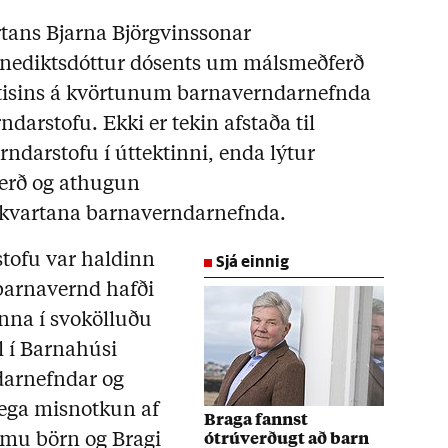
rtans Bjarna Björgvinssonar
enediktsdóttur dósents um málsmeðferð
tisins á kvörtunum barnaverndarnefnda
arstofu. Ekki er tekin afstaða til
darstofu í úttektinni, enda lýtur
erð og athugun
 kvartana barnaverndarnefnda.
Sjá einnig
tofu var haldinn
 barnavernd hafði
nna í svokölluðu
l í Barnahúsi
arnefndar og
lega misnotkun af
Braga fannst
ömu börn og Bragi
ótrúverðugt að barn