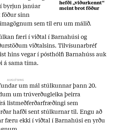
hefði „viðurkennt“
 í byrjun janúar
meint brot föður
 föður sinn
magögnum sem til eru um málið.
úlkan færi í viðtal í Barnahúsi og
niðurstöðum viðtalsins. Tilvísunarbréf
t hins vegar í pósthólfi Barnahúss auk
ði á sama tíma.
s fundar um mál stúlkunnar þann 20.
mdum um trúverðugleika þeirra
frá listmeðferðarfræðingi sem
ar hafði sent stúlkurnar til. Engu að
r færu ekki í viðtal í Barnahúsi en yrðu
ingnum.