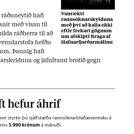
Vanrækti
 ráðuneytið hafi
rannsóknarskylduna
anir með vísan til
með því að kalla ekki
eftir frekari gögnum
milda ráðherra til að
um afskipti Braga af
verndarstofa hefðu
Hafnarfjarðarmálinu
num. Þannig hafi
rskylduna og jafnframt brotið gegn
t hefur áhrif
inni styrkir þú sjálfstæða rannsóknarblaðamennsku á
3.990 krónum
ðeins
á mánuði.