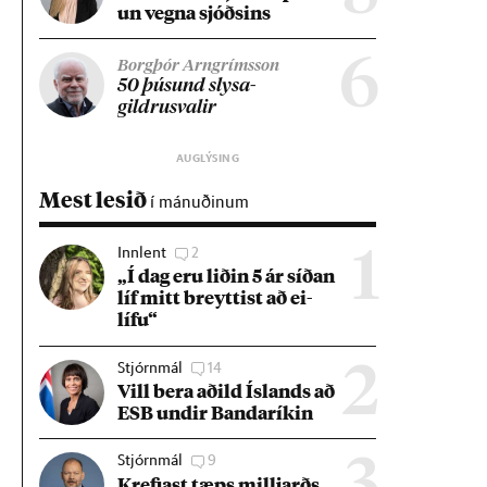
un vegna sjóðs­ins
6
Borgþór Arngrímsson
50 þús­und slysa­
gildrusval­ir
Mest lesið
í mánuðinum
Innlent
2
1
„Í dag eru lið­in 5 ár síð­an
líf mitt breytt­ist að ei­
lífu“
Stjórnmál
14
2
Vill bera að­ild Ís­lands að
ESB und­ir Banda­rík­in
Stjórnmál
9
Krefjast tæps millj­arðs