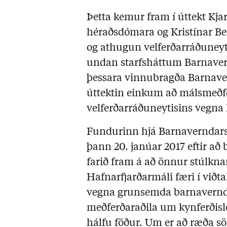
Þetta kemur fram í úttekt Kja
héraðsdómara og Kristínar B
og athugun velferðarráðuney
undan starfsháttum Barnavernd
þessara vinnubragða Barnavern
úttektin einkum að málsmeðf
velferðarráðuneytisins vegna
Fundurinn hjá Barnaverndars
þann 20. janúar 2017 eftir að
farið fram á að önnur stúlkna
Hafnarfjarðarmáli færi í viðta
vegna grunsemda barnavernd
meðferðaraðila um kynferðis
hálfu föður. Um er að ræða s