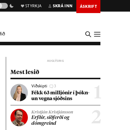
STYRKJA
SKRÁ INN
ÁSKRIFT
fið
Mest lesið
Viðskipti
3
1
Fékk 63 millj­ón­ir í þókn­
un vegna sjóðs­ins
2
Kristján Kristjánsson
Erfð­ir, sið­ferði og
dómgreind