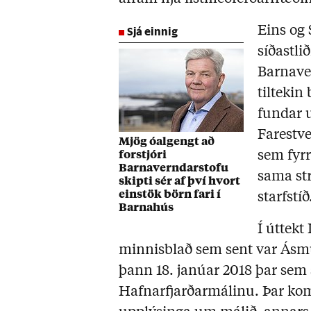
Sjá einnig
Eins og 
síðastli
Barnaver
tiltekin 
fundar u
Farestv
Mjög óalgengt að
sem fyr
forstjóri
Barnaverndarstofu
sama str
skipti sér af því hvort
einstök börn fari í
starfstíð
Barnahús
Í úttekt
minnisblað sem sent var Ásm
þann 18. janúar 2018 þar sem s
Hafnarfjarðarmálinu. Þar komi 