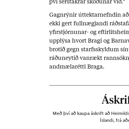
því sérstakrar skoðunar við.“
Gagnrýnir úttektarnefndin að
ekki gert fullnægjandi ráðstaf
yfirstjórnunar- og eftirlitshei
upplýsa hvort Bragi og Barna
brotið gegn starfsskyldum sí
ráðuneytið vanrækt rannsókna
andmælarétti Braga.
Áskrif
Með því að kaupa áskrift að Heimild
Íslandi, frá a