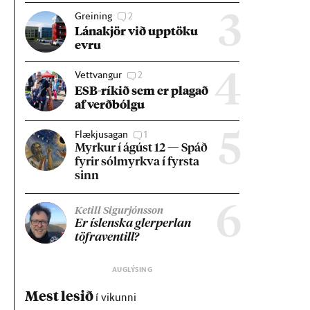
Greining
2
3
Lána­kjör við upp­töku
evru
Vettvangur
2
4
ESB-rík­ið sem er plag­að
af verð­bólgu
Flækjusagan
1
5
Myrk­ur í ág­úst 12 — Spáð
fyr­ir sól­myrkva í fyrsta
sinn
6
Ketill Sigurjónsson
Er ís­lenska glerperl­an
töfra­ventill?
Mest lesið
í vikunni