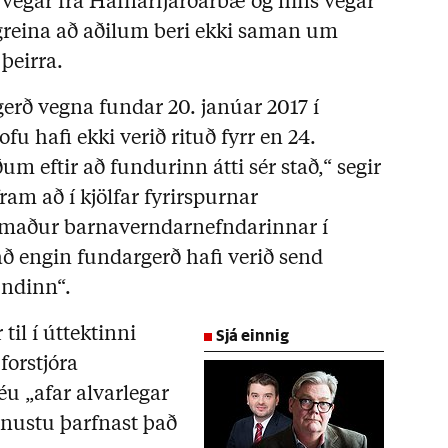
vegar frá Hafnarfjarðarbæ og hins vegar
greina að aðilum beri ekki saman um
þeirra.
rgerð vegna fundar 20. janúar 2017 í
 hafi ekki verið rituð fyrr en 24.
m eftir að fundurinn átti sér stað,“ segir
ram að í kjölfar fyrirspurnar
rfsmaður barnaverndarnefndarinnar í
að engin fundargerð hafi verið send
ndinn“.
Sjá einnig
til í úttektinni
orstjóra
́u „afar alvarlegar
ónustu þarfnast það