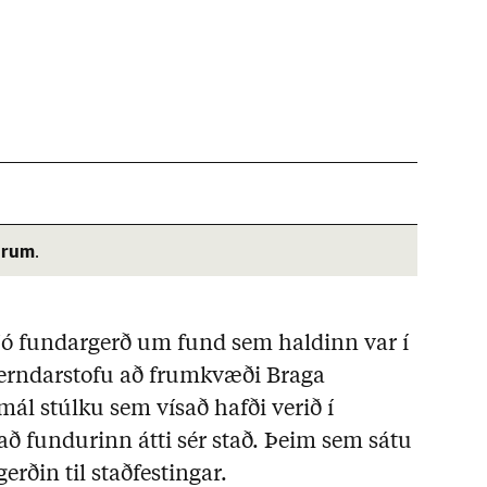
árum
.
jó fundargerð um fund sem haldinn var í
rndarstofu að frumkvæði Braga
l stúlku sem vísað hafði verið í
ð fundurinn átti sér stað. Þeim sem sátu
erðin til staðfestingar.