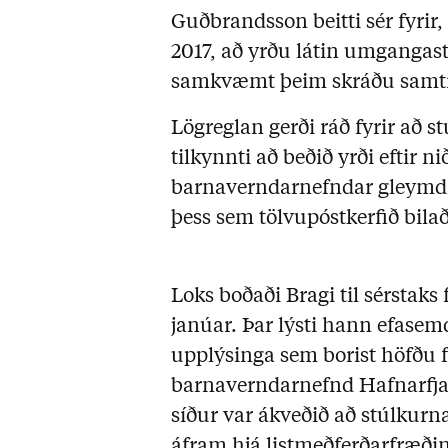
Guðbrandsson beitti sér fyrir,
2017, að yrðu látin umgangast
samkvæmt þeim skráðu samtí
Lögreglan gerði ráð fyrir að st
tilkynnti að beðið yrði eftir 
barnaverndarnefndar gleymdis
þess sem tölvupóstkerfið bila
Loks boðaði Bragi til sérstak
janúar. Þar lýsti hann efase
upplýsinga sem borist höfðu 
barnaverndarnefnd Hafnarfjarð
síður var ákveðið að stúlkurna
áfram hjá listmeðferðarfræð