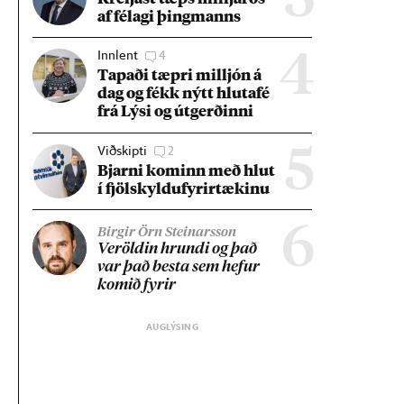
3
af fé­lagi þing­manns
Innlent
4
4
Tap­aði tæpri millj­ón á
dag og fékk nýtt hluta­fé
frá Lýsi og út­gerð­inni
Viðskipti
2
5
Bjarni kom­inn með hlut
í fjöl­skyldu­fyr­ir­tæk­inu
6
Birgir Örn Steinarsson
Ver­öld­in hrundi og það
var það besta sem hef­ur
kom­ið fyr­ir