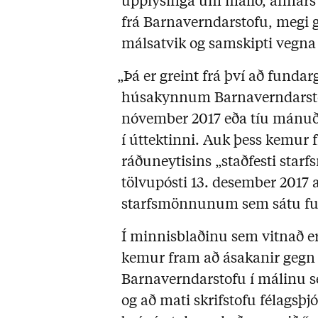
upplýsinga um málið, annars 
frá Barnaverndarstofu, megi 
málsatvik og samskipti vegna 
„Þá er greint frá því að funda
húsakynnum Barnaverndarstofu
nóvember 2017 eða tíu mánuðu
í úttektinni. Auk þess kemur f
ráðuneytisins „staðfesti sta
tölvupósti 13. desember 2017 
starfsmönnunum sem sátu fu
Í minnisblaðinu sem vitnað er 
kemur fram að ásakanir gegn f
Barnaverndarstofu í málinu se
og að mati skrifstofu félagsþj