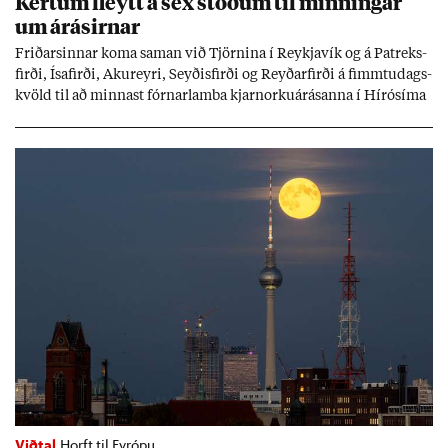
Kert­um fleytt á sex stöð­um til minn­ing­ar
um árás­irn­ar
Frið­arsinn­ar koma sam­an við Tjörn­ina í Reykja­vík og á Pat­reks­
firði, Ísa­firði, Ak­ur­eyri, Seyð­is­firði og Reyð­ar­firði á fimmtu­dags­
kvöld til að minn­ast fórn­ar­lamba kjarn­orku­árás­anna í Hírósíma
og Naga­sakí.
Viðtal
Horft til Evrópu