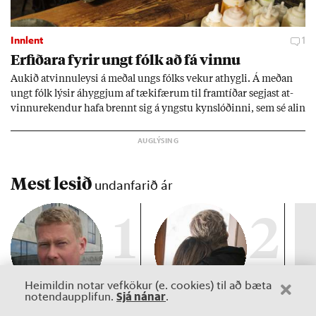
Innlent
1
Erf­ið­ara fyr­ir ungt fólk að fá vinnu
Auk­ið at­vinnu­leysi á með­al ungs fólks vek­ur at­hygli. Á með­an
ungt fólk lýs­ir áhyggj­um af tæki­fær­um til fram­tíð­ar segj­ast at­
vinnu­rek­end­ur hafa brennt sig á yngstu kyn­slóð­inni, sem sé al­in
upp við önn­ur gildi og taki vinnu ekki jafn al­var­lega. Þeir hvetja
ungt fólk þó til að gef­ast ekki upp.
Mest lesið
undanfarið ár
1
2
Heimildin notar vefkökur (e. cookies) til að bæta
Sjá nánar
notendaupplifun.
.
Fréttir
Viðtal
Inn