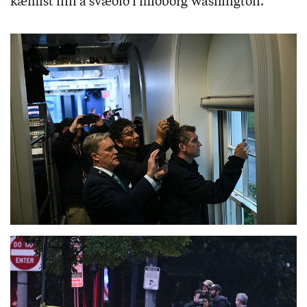
kæmist inn á svæðið í miðborg Washington.