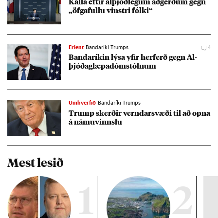
Kalla eft­ir al­þjóð­leg­um að­gerð­um gegn
„öfga­fullu vinstri fólki“
Erlent
Bandaríki Trumps
4
Banda­rík­in lýsa yf­ir her­ferð gegn Al­
þjóða­glæpa­dóm­stóln­um
Umhverfið
Bandaríki Trumps
Trump skerð­ir vernd­ar­svæði til að opna
á námu­vinnslu
Mest lesið
1
2