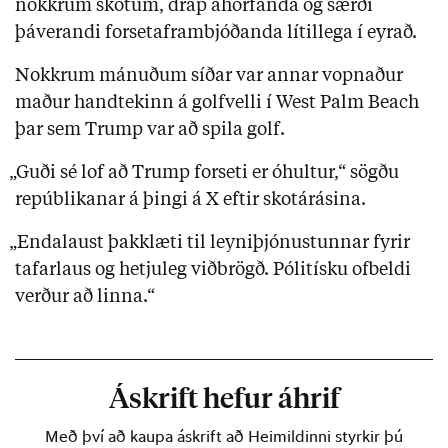
nokkrum skotum, drap áhorfanda og særði
þáverandi forsetaframbjóðanda lítillega í eyrað.
Nokkrum mánuðum síðar var annar vopnaður
maður handtekinn á golfvelli í West Palm Beach
þar sem Trump var að spila golf.
„Guði sé lof að Trump forseti er óhultur,“ sögðu
repúblikanar á þingi á X eftir skotárásina.
„Endalaust þakklæti til leyniþjónustunnar fyrir
tafarlaus og hetjuleg viðbrögð. Pólitísku ofbeldi
verður að linna.“
Áskrift hefur áhrif
Með því að kaupa áskrift að Heimildinni styrkir þú