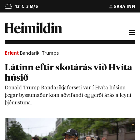
12°C
3 M/S
SKRÁ INN
Erlent
Bandaríki Trumps
Látinn eftir skotárás við Hvíta
húsið
Don­ald Trump Banda­ríkja­for­seti var í Hvíta hús­inu
þeg­ar bys­su­m­að­ur kom að­víf­andi og gerði árás á leyni­
þjón­ust­una.