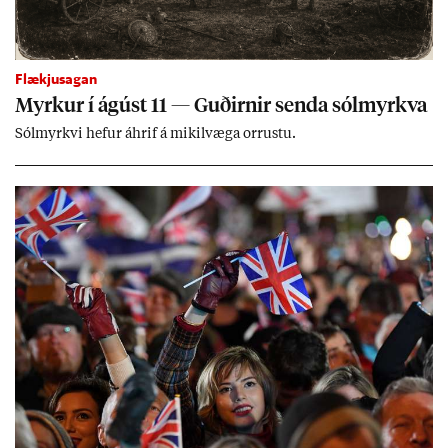
Flækjusagan
Myrk­ur í ág­úst 11 — Guð­irn­ir senda sól­myrkva
Sól­myrkvi hef­ur áhrif á mik­il­væga orr­ustu.