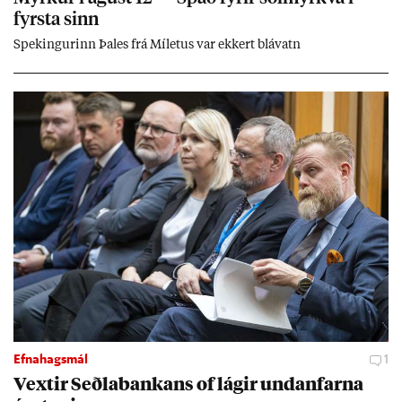
fyrsta sinn
Spek­ing­ur­inn Þa­les frá Míletus var ekk­ert blá­vatn
Efnahagsmál
1
Vext­ir Seðla­bank­ans of lág­ir und­an­farna