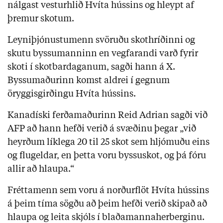
nálgast vesturhlið Hvíta hússins og hleypt af
þremur skotum.
Leyniþjónustumenn svöruðu skothríðinni og
skutu byssumanninn en vegfarandi varð fyrir
skoti í skotbardaganum, sagði hann á X.
Byssumaðurinn komst aldrei í gegnum
öryggisgirðingu Hvíta hússins.
Kanadíski ferðamaðurinn Reid Adrian sagði við
AFP að hann hefði verið á svæðinu þegar „við
heyrðum líklega 20 til 25 skot sem hljómuðu eins
og flugeldar, en þetta voru byssuskot, og þá fóru
allir að hlaupa.“
Fréttamenn sem voru á norðurflöt Hvíta hússins
á þeim tíma sögðu að þeim hefði verið skipað að
hlaupa og leita skjóls í blaðamannaherberginu.