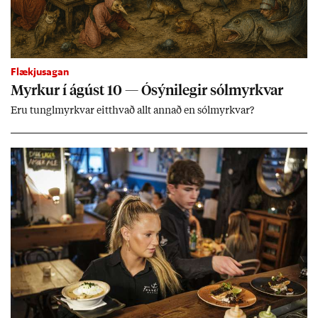
Flækjusagan
Myrk­ur í ág­úst 10 — Ósýni­leg­ir sól­myrkv­ar
Eru tungl­myrkv­ar eitt­hvað allt ann­að en sól­myrkv­ar?