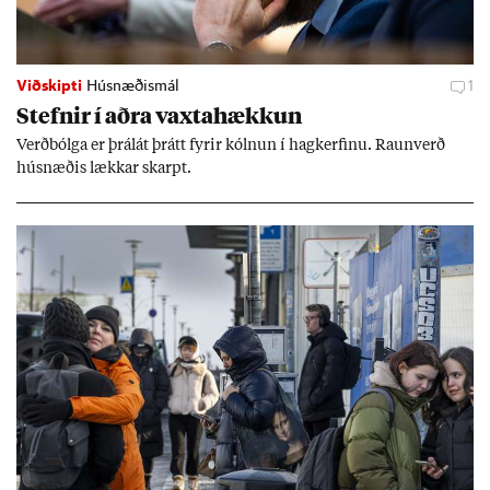
Viðskipti
Húsnæðismál
1
Stefn­ir í aðra vaxta­hækk­un
Verð­bólga er þrálát þrátt fyr­ir kóln­un í hag­kerf­inu. Raun­verð
hús­næð­is lækk­ar skarpt.