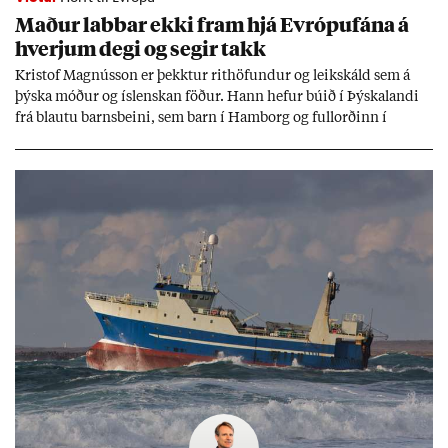
Mað­ur labb­ar ekki fram hjá Evr­ópuf­ána á
hverj­um degi og seg­ir takk
Kri­stof Magnús­son er þekkt­ur rit­höf­und­ur og leik­skáld sem á
þýska móð­ur og ís­lensk­an föð­ur. Hann hef­ur bú­ið í Þýskalandi
frá blautu barns­beini, sem barn í Ham­borg og full­orð­inn í
Berlín, en er vel kunn­ug­ur á Ís­landi og tal­ar ís­lensku. Hvernig
ætli hann upp­lifi að búa í landi inn­an Evr­ópu­sam­bands­ins?