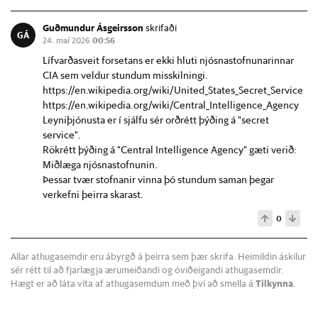
Guðmundur Ásgeirsson
skrifaði
GÁ
24. maí 2026
00:56
Lífvarðasveit forsetans er ekki hluti njósnastofnunarinnar
CIA sem veldur stundum misskilningi.
https://en.wikipedia.org/wiki/United_States_Secret_Service
https://en.wikipedia.org/wiki/Central_Intelligence_Agency
Leyniþjónusta er í sjálfu sér orðrétt þýðing á "secret
service".
Rökrétt þýðing á "Central Intelligence Agency" gæti verið:
Miðlæga njósnastofnunin.
Þessar tvær stofnanir vinna þó stundum saman þegar
verkefni þeirra skarast.
0
Allar athugasemdir eru ábyrgð á þeirra sem þær skrifa. Heimildin áskilur
sér rétt til að fjarlægja ærumeiðandi og óviðeigandi athugasemdir.
Hægt er að láta vita af athugasemdum með því að smella á
Tilkynna
.