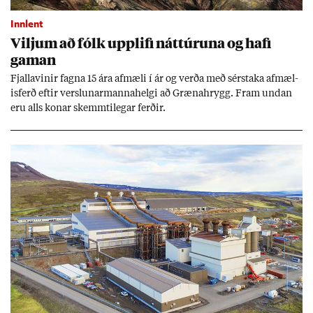
Innlent
Vilj­um að fólk upp­lifi nátt­úr­una og hafi
gam­an
Fjalla­vin­ir fagna 15 ára af­mæli í ár og verða með sér­staka af­mæl­
is­ferð eft­ir versl­un­ar­manna­helgi að Græna­hrygg. Fram und­an
eru alls kon­ar skemmti­leg­ar ferð­ir.