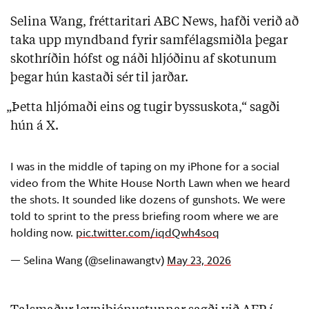
Selina Wang, fréttaritari ABC News, hafði verið að
taka upp myndband fyrir samfélagsmiðla þegar
skothríðin hófst og náði hljóðinu af skotunum
þegar hún kastaði sér til jarðar.
„Þetta hljómaði eins og tugir byssuskota,“ sagði
hún á X.
I was in the middle of taping on my iPhone for a social
video from the White House North Lawn when we heard
the shots. It sounded like dozens of gunshots. We were
told to sprint to the press briefing room where we are
holding now.
pic.twitter.com/iqdQwh4soq
— Selina Wang (@selinawangtv)
May 23, 2026