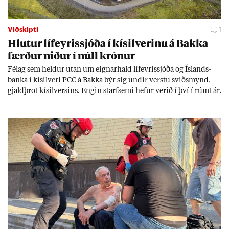
Viðskipti
1
Hlut­ur líf­eyr­is­sjóða í kís­il­ver­inu á Bakka
færð­ur nið­ur í núll krón­ur
Fé­lag sem held­ur ut­an um eign­ar­hald líf­eyr­is­sjóða og Ís­lands­
banka í kís­il­veri PCC á Bakka býr sig und­ir verstu sviðs­mynd,
gjald­þrot kís­il­vers­ins. Eng­in starf­semi hef­ur ver­ið í því í rúmt ár.