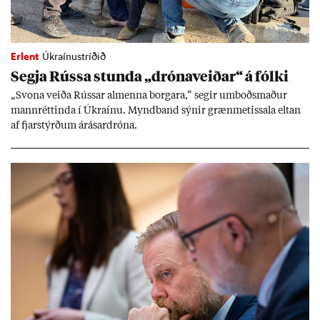
Erlent
Úkraínustríðið
Segja Rússa stunda „dróna­veið­ar“ á fólki
„Svona veiða Rúss­ar al­menna borg­ara,“ seg­ir um­boðs­mað­ur
mann­rétt­inda í Úkraínu. Mynd­band sýn­ir græn­met­issala elt­an
af fjar­stýrð­um árás­ar­dróna.