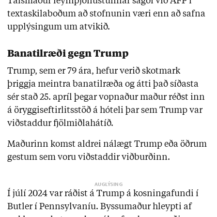
Talsmaður leyniþjónustunnar sagði við AFP í
textaskilaboðum að stofnunin væri enn að safna
upplýsingum um atvikið.
Banatilræði gegn Trump
Trump, sem er 79 ára, hefur verið skotmark
þriggja meintra banatilræða og átti það síðasta
sér stað 25. apríl þegar vopnaður maður réðst inn
á öryggiseftirlitsstöð á hóteli þar sem Trump var
viðstaddur fjölmiðlahátíð.
Maðurinn komst aldrei nálægt Trump eða öðrum
gestum sem voru viðstaddir viðburðinn.
Í júlí 2024 var ráðist á Trump á kosningafundi í
Butler í Pennsylvaníu. Byssumaður hleypti af