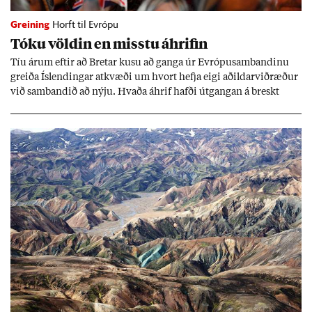
Greining
Horft til Evrópu
Tóku völd­in en misstu áhrif­in
Tíu ár­um eft­ir að Bret­ar kusu að ganga úr Evr­ópu­sam­band­inu
greiða Ís­lend­ing­ar at­kvæði um hvort hefja eigi að­ild­ar­við­ræð­ur
við sam­band­ið að nýju. Hvaða áhrif hafði út­gang­an á breskt
sam­fé­lag og hvaða lex­íu geta Ís­lend­ing­ar lært af henni?