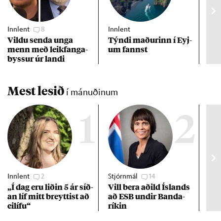
Innlent
8
Innlent
Inn
Vildu senda unga
Týndi mað­ur­inn í Eyj­
Erf
menn með leik­fanga­
um fannst
að 
byss­ur úr landi
Mest lesið
í mánuðinum
1
2
Innlent
2
Stjórnmál
14
Stj
„Í dag eru lið­in 5 ár síð­
Vill bera að­ild Ís­lands
Kre
an líf mitt breytt­ist að
að ESB und­ir Banda­
af 
ei­lífu“
rík­in