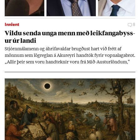
Innlent
8
Vildu senda unga menn með leik­fanga­byss­
ur úr landi
Stjórn­mála­menn og áhrifa­vald­ar brugð­ust hart við frétt af
mönn­um sem lög­regl­an á Ak­ur­eyri hand­tók fyr­ir vopna­laga­brot.
„All­ir þeir sem voru hand­tekn­ir voru frá Mið-Aust­ur­lönd­um,“
skrif­aði nefnd­ar­mað­ur í Sjálf­stæði­flokkn­um á sam­fé­lags­miðli.
Vopn­in reynd­ust vera leik­fanga­byss­ur en færsl­urn­ar standa
óleið­rétt­ar.