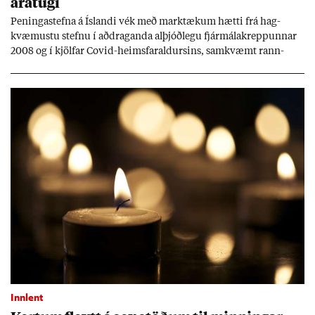
ára­tugi
Pen­inga­stefna á Ís­landi vék með mark­tæk­um hætti frá hag­
kvæm­ustu stefnu í að­drag­anda al­þjóð­legu fjár­málakrepp­unn­ar
2008 og í kjöl­far Covid-heims­far­ald­urs­ins, sam­kvæmt rann­
sókn­ar­rit­gerð Seðla­bank­ans. Vext­ir hafa al­mennt ver­ið of lág­ir.
Tíð áföll og óvissa tor­velda hag­stjórn á Ís­landi.
Innlent