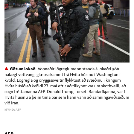
Götum lokað
Vopnaðir lögreglumenn standa á lokaðri götu
nálægt vettvangi glæps skammt frá Hvíta húsinu í Washington í
kvöld. Lögregla og öryggissveitir flykktust að svæðinu í kringum
Hvíta húsið að kvöldi 23. maí eftir að tilkynnt var um skothvelli, að
sögn fréttamanna AFP. Donald Trump, forseti Bandaríkjanna, var í
Hvíta húsinu á þeim tíma þar sem hann vann að samningaviðræðum
við Íran.
MYND: AFP
AFP