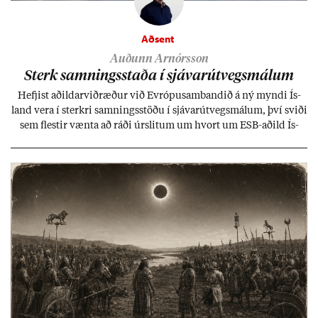
Aðsent
Auðunn Arnórsson
Sterk samn­ings­staða í sjáv­ar­út­vegs­mál­um
Hefj­ist að­ild­ar­við­ræð­ur við Evr­ópu­sam­band­ið á ný myndi Ís­
land vera í sterkri samn­ings­stöðu í sjáv­ar­út­vegs­mál­um, því sviði
sem flest­ir vænta að ráði úr­slit­um um hvort um ESB-að­ild Ís­
lands geti sam­ist. Hvað land­bún­að­ar­mál snert­ir myndi stuðn­
ing­ur við bænd­ur og dreif­býli breyt­ast mik­ið frá nú­ver­andi
kerfi, en sveigj­an­leiki til lausna er um­tals­verð­ur.