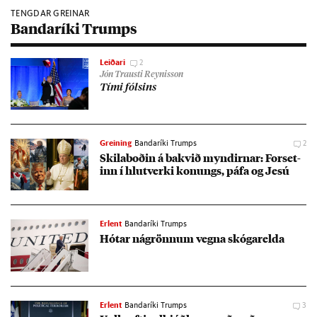
TENGDAR GREINAR
Bandaríki Trumps
Leiðari
2
Jón Trausti Reynisson
Tími fóls­ins
Greining
Bandaríki Trumps
2
Skila­boð­in á bakvið mynd­irn­ar: For­set­
inn í hlut­verki kon­ungs, páfa og Jesú
Erlent
Bandaríki Trumps
Hót­ar ná­grönn­um vegna skógar­elda
Erlent
Bandaríki Trumps
3