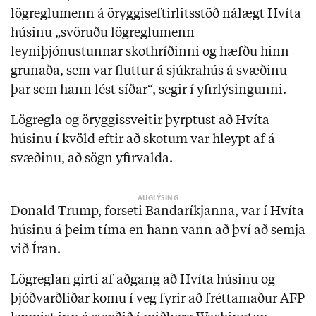
lögreglumenn á öryggiseftirlitsstöð nálægt Hvíta
húsinu „svöruðu lögreglumenn
leyniþjónustunnar skothríðinni og hæfðu hinn
grunaða, sem var fluttur á sjúkrahús á svæðinu
þar sem hann lést síðar“, segir í yfirlýsingunni.
Lögregla og öryggissveitir þyrptust að Hvíta
húsinu í kvöld eftir að skotum var hleypt af á
svæðinu, að sögn yfirvalda.
Donald Trump, forseti Bandaríkjanna, var í Hvíta
húsinu á þeim tíma en hann vann að því að semja
við Íran.
Lögreglan girti af aðgang að Hvíta húsinu og
þjóðvarðliðar komu í veg fyrir að fréttamaður AFP