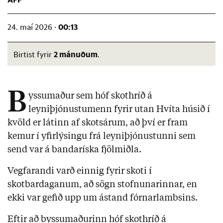
00:13
24. maí 2026 ·
2 mánuðum
Birtist fyrir
.
B
yssumaður sem hóf skothríð á
leyniþjónustumenn fyrir utan Hvíta húsið í
kvöld er látinn af skotsárum, að því er fram
kemur í yfirlýsingu frá leyniþjónustunni sem
send var á bandaríska fjölmiðla.
Vegfarandi varð einnig fyrir skoti í
skotbardaganum, að sögn stofnunarinnar, en
ekki var gefið upp um ástand fórnarlambsins.
Eftir að byssumaðurinn hóf skothríð á