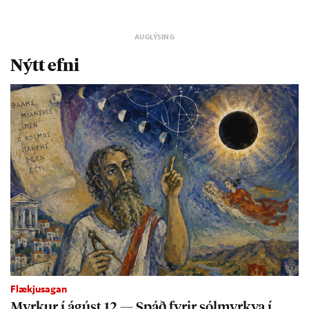
Nýtt efni
Flækjusagan
Myrk­ur í ág­úst 12 — Spáð fyr­ir sól­myrkva í