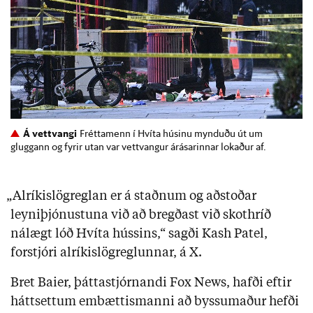
Á vettvangi
Fréttamenn í Hvíta húsinu mynduðu út um
gluggann og fyrir utan var vettvangur árásarinnar lokaður af.
„Alríkislögreglan er á staðnum og aðstoðar
leyniþjónustuna við að bregðast við skothríð
nálægt lóð Hvíta hússins,“ sagði Kash Patel,
forstjóri alríkislögreglunnar, á X.
Bret Baier, þáttastjórnandi Fox News, hafði eftir
háttsettum embættismanni að byssumaður hefði