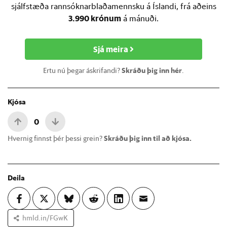
sjálfstæða rannsóknarblaðamennsku á Íslandi, frá aðeins
3.990 krónum
á mánuði.
Sjá meira
Ertu nú þegar áskrifandi?
Skráðu þig inn hér
.
Kjósa
0
Hvernig finnst þér þessi grein?
Skráðu þig inn til að kjósa.
Deila
hmld.in/FGwK