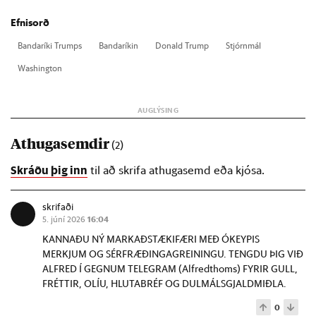
Efnisorð
Banda­ríki Trumps
Banda­rík­in
Don­ald Trump
Stjórn­mál
Washingt­on
Athugasemdir
(2)
Skráðu þig inn
til að skrifa athugasemd eða kjósa.
skrifaði
5. júní 2026
16:04
KANNAÐU NÝ MARKAÐSTÆKIFÆRI MEÐ ÓKEYPIS
MERKJUM OG SÉRFRÆÐINGAGREININGU. TENGDU ÞIG VIÐ
ALFRED Í GEGNUM TELEGRAM (Alfredthoms) FYRIR GULL,
FRÉTTIR, OLÍU, HLUTABRÉF OG DULMÁLSGJALDMIÐLA.
0