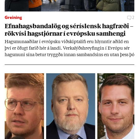
Greining
2
Efna­hags­banda­lög og sér­ís­lensk hag­fræði –
rök­vísi hag­stjórn­ar í evr­ópsku sam­hengi
Hags­muna­að­il­ar í evr­ópsku við­skipta­lífi eru hlynnt­ir að­ild en
því er öf­ugt far­ið hér á landi. Verka­lýðs­hreyf­ing­in í Evr­ópu sér
hags­muni sína bet­ur tryggða inn­an sam­bands­ins en ut­an þess þó
lít­ið fari fyr­ir því sjón­ar­miði hér­lend­is. Al­menn­ing­ur í lönd­um
Evr­ópu­sam­bands­ins er í mikl­um meiri­hluta ánægð­ur með það
sam­band. Ís­lensk­ur al­menn­ing­ur fær að segja sitt álit inn­an
mán­að­ar.