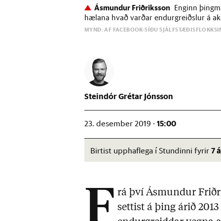
Ásmundur Friðriksson
Enginn þingm
hælana hvað varðar endurgreiðslur á aks
MYND: AF FACEBOOK-SÍÐU SJÁLFSTÆÐISFLOKKSI
Steindór Grétar Jónsson
15:00
23. desember 2019 ·
7 
Birtist upphaflega í Stundinni fyrir
F
rá því Ásmundur Friðr
settist á þing árið 20