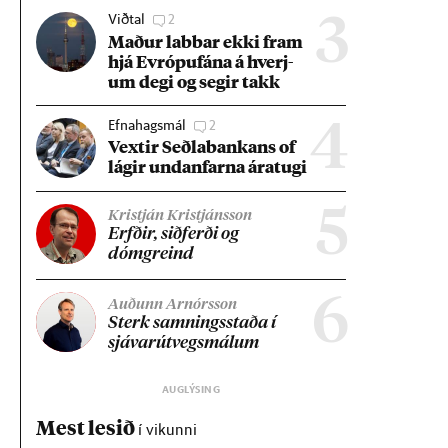
Viðtal
2
3
Mað­ur labb­ar ekki fram
hjá Evr­ópuf­ána á hverj­
um degi og seg­ir takk
Efnahagsmál
2
4
Vext­ir Seðla­bank­ans of
lág­ir und­an­farna ára­tugi
5
Kristján Kristjánsson
Erfð­ir, sið­ferði og
dómgreind
6
Auðunn Arnórsson
Sterk samn­ings­staða í
sjáv­ar­út­vegs­mál­um
Mest lesið
í vikunni