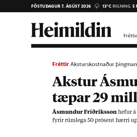
FÖSTUDAGUR 7. ÁGÚST 2026
13°C
RIGNING
5
Frétti
Fréttir
Aksturskostnaður þingma
Akstur Ásmu
tæpar 29 mill
Ásmund­ur Frið­riks­son
hef­ur á
fyr­ir rúm­lega 50 pró­sent hærri u