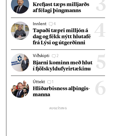
3
Krefjast tæps millj­arðs
af fé­lagi þing­manns
Innlent
4
4
Tap­aði tæpri millj­ón á
dag og fékk nýtt hluta­fé
frá Lýsi og út­gerð­inni
Viðskipti
2
5
Bjarni kom­inn með hlut
í fjöl­skyldu­fyr­ir­tæk­inu
Úttekt
1
6
Hlið­ar­bis­ness al­þing­is­
manna