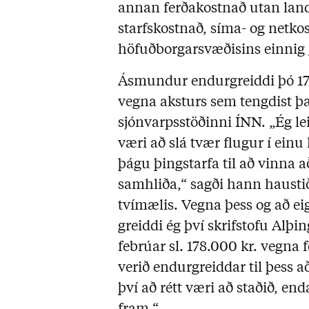
annan ferðakostnað utan lan
starfskostnað, síma- og netk
höfuðborgarsvæðisins einnig 
Ásmundur endurgreiddi þó 1
vegna aksturs sem tengdist þæ
sjónvarpsstöðinni ÍNN. „Ég le
væri að slá tvær flugur í einu 
þágu þingstarfa til að vinna a
samhliða,“ sagði hann haustið
tvímælis. Vegna þess og að e
greiddi ég því skrifstofu Alþin
febrúar sl. 178.000 kr. vegna
verið endurgreiddar til þess að
því að rétt væri að staðið, end