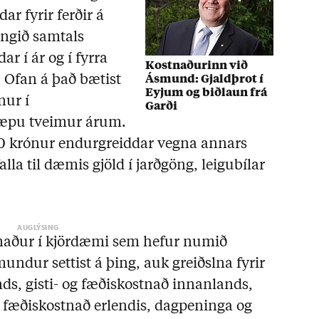
r fyrir ferðir á
engið samtals
r í ár og í fyrra
Kostnaðurinn við
a. Ofan á það bætist
Ásmund: Gjaldþrot í
Eyjum og biðlaun frá
nur í
Garði
tæpu tveimur árum.
00 krónur endurgreiddar vegna annars
lla til dæmis gjöld í jarðgöng, leigubílar
stnaður í kjördæmi sem hefur numið
ndur settist á þing, auk greiðslna fyrir
nds, gisti- og fæðiskostnað innanlands,
og fæðiskostnað erlendis, dagpeninga og