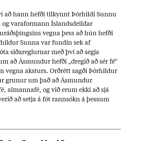
í að hann hefði tilkynnt Þórhildi Sunnu
 og varaformann Íslandsdeildar
puráðsþingsins vegna þess að hún hefði
órhildur Sunna var fundin sek af
jóta siðareglurnar með því að segja
um að Ásmundur hefði „dregið að sér fé“
vegna aksturs. Orðrétt sagði Þórhildur
dur grunur um það að Ásmundur
 fé, almannafé, og við erum ekki að sjá
verið að setja á fót rannsókn á þessum