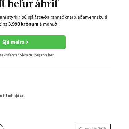
t hefur áhrif
inni styrkir þú sjálfstæða rannsóknarblaðamennsku á
3.990 krónum
ðeins
á mánuði.
Sjá meira
 áskrifandi?
Skráðu þig inn hér
.
 til að kjósa.
hmld.in/FCfc