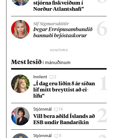
stjórna fisk­veið­um í
Norð­ur-Atlants­hafi“
6
Sif Sigmarsdóttir
Þeg­ar Evr­ópu­sam­band­ið
bann­aði brjósta­skor­ur
Mest lesið
í mánuðinum
Innlent
2
1
„Í dag eru lið­in 5 ár síð­an
líf mitt breytt­ist að ei­
lífu“
Stjórnmál
14
2
Vill bera að­ild Ís­lands að
ESB und­ir Banda­rík­in
Stjórnmál
9