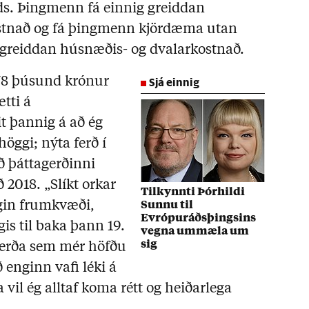
ds. Þingmenn fá einnig greiddan
ostnað og fá þingmenn kjördæma utan
greiddan húsnæðis- og dvalarkostnað.
Sjá einnig
78 þúsund krónur
tti á
it þannig á að ég
höggi; nýta ferð í
ð þáttagerðinni
 2018. „Slíkt orkar
Tilkynnti Þórhildi
igin frumkvæði,
Sunnu til
Evrópuráðsþingsins
gis til baka þann 19.
vegna ummæla um
sig
 ferða sem mér höfðu
 enginn vafi léki á
a vil ég alltaf koma rétt og heiðarlega