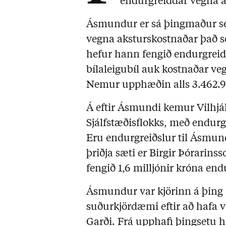
endurgreiddar vegna a
Ásmundur er sá þingmaður se
vegna aksturskostnaðar það sem
hefur hann fengið endurgreidd
bílaleigubíl auk kostnaðar ve
Nemur upphæðin alls 3.462.9
Á eftir Ásmundi kemur Vilhj
Sjálfstæðisflokks, með endurg
Eru endurgreiðslur til Ásmunda
þriðja sæti er Birgir Þórarin
fengið 1,6 milljónir króna end
Ásmundur var kjörinn á þing á
suðurkjördæmi eftir að hafa ve
Garði. Frá upphafi þingsetu 