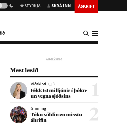
STYRKJA
SKRÁ INN
ÁSKRIFT
fið
Mest lesið
Viðskipti
3
1
Fékk 63 millj­ón­ir í þókn­
un vegna sjóðs­ins
Greining
2
Tóku völd­in en misstu
áhrif­in