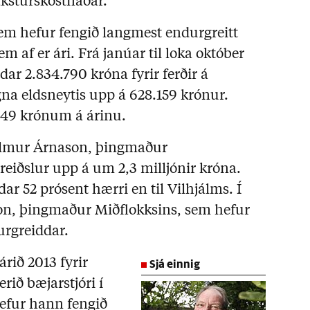
ksturskostnaðar.
m hefur fengið langmest endurgreitt
 af er ári. Frá janúar til loka október
ar 2.834.790 króna fyrir ferðir á
gna eldsneytis upp á 628.159 krónur.
49 krónum á árinu.
álmur Árnason, þingmaður
reiðslur upp á um 2,3 milljónir króna.
r 52 prósent hærri en til Vilhjálms. Í
sson, þingmaður Miðflokksins, sem hefur
urgreiddar.
Sjá einnig
rið 2013 fyrir
rið bæjarstjóri í
hefur hann fengið