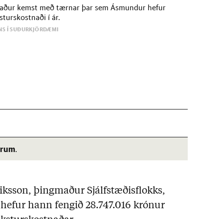
aður kemst með tærnar þar sem Ásmundur hefur
turskostnaði í ár.
NS Í SUÐURKJÖRDÆMI
árum
.
iksson, þingmaður Sjálfstæðisflokks,
13 hefur hann fengið 28.747.016 krónur