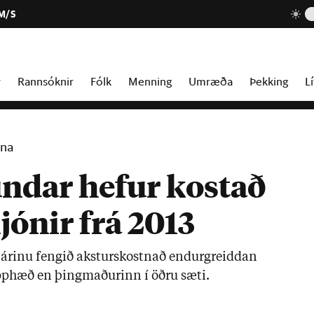
 M/S
r
Rannsóknir
Fólk
Menning
Umræða
Þekking
Lí
nna
ndar hefur kostað
jónir frá 2013
 ár­inu feng­ið akst­urs­kostn­að end­ur­greidd­an
pp­hæð en þing­mað­ur­inn í öðru sæti.