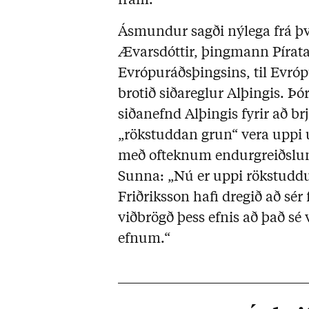
fram.“
Ásmundur sagði nýlega frá þv
Ævarsdóttir, þingmann Pírata
Evrópuráðsþingsins, til Evró
brotið siðareglur Alþingis. Þ
siðanefnd Alþingis fyrir að br
„rökstuddan grun“ vera uppi 
með ofteknum endurgreiðslum 
Sunna: „Nú er uppi rökstud
Friðriksson hafi dregið að sér
viðbrögð þess efnis að það sé 
efnum.“