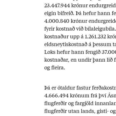
23.447.944 krónur endurgreidda
eigin bifreið. Þá hefur hann f
4.000.840 krónur endurgreidda
fyrir kostnað við bílaleigubíl
kostnaður upp á 1.261.232 kró
eldsneytiskostnað á þessum 
Loks hefur hann fengið 37.0
kostnaðar, en undir þann lið fa
og fleira.
Þá er ótaldur fastur ferðako
4.666.494 krónum frá því Ásmu
flugferðir og fargjöld innanla
flugferðir utan lands, gisti- 