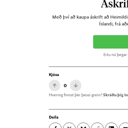
Áskrif
Með því að kaupa áskrift að Heimild
Íslandi, frá a
Ertu nú þegar
Kjósa
0
Hvernig finnst þér þessi grein?
Skráðu þig inn
Deila