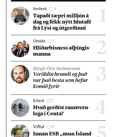
Innlent
4
1
Tap­aði tæpri millj­ón á
dag og fékk nýtt hluta­fé
frá Lýsi og út­gerð­inni
Úttekt
1
2
Hlið­ar­bis­ness al­þing­is­
manna
3
Birgir Örn Steinarsson
Ver­öld­in hrundi og það
var það besta sem hef­ur
kom­ið fyr­ir
Erlent
1
4
Hvað gerð­ist raun­veru­
lega í Ceuta?
Viðtal
8
5
Inn­an ESB „mun Ís­land