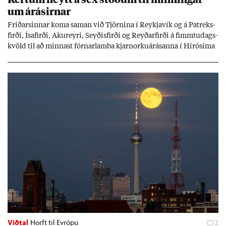
um árás­irn­ar
Frið­arsinn­ar koma sam­an við Tjörn­ina í Reykja­vík og á Pat­reks­
firði, Ísa­firði, Ak­ur­eyri, Seyð­is­firði og Reyð­ar­firði á fimmtu­dags­
kvöld til að minn­ast fórn­ar­lamba kjarn­orku­árás­anna í Hírósíma
og Naga­sakí.
Viðtal
Horft til Evrópu
2