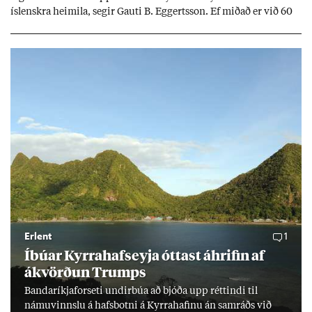
ís­lenskra heim­ila, seg­ir Gauti B. Eggerts­son. Ef mið­að er við 60
millj­óna króna lán til 25 ára myndi mán­að­ar­leg greiðslu­byrði
lækka um þriðj­ung.
Erlent
1
Íbú­ar Kyrra­hafs­eyja ótt­ast áhrif­in af
ákvörð­un Trumps
Banda­ríkja­for­seti und­ir­búa að bjóða upp rétt­indi til
námu­vinnslu á hafs­botni á Kyrra­haf­inu án sam­ráðs við