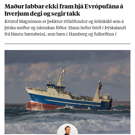
Mað­ur labb­ar ekki fram hjá Evr­ópuf­ána á
hverj­um degi og seg­ir takk
Kri­stof Magnús­son er þekkt­ur rit­höf­und­ur og leik­skáld sem á
þýska móð­ur og ís­lensk­an föð­ur. Hann hef­ur bú­ið í Þýskalandi
frá blautu barns­beini, sem barn í Ham­borg og full­orð­inn í
Berlín, en er vel kunn­ug­ur á Ís­landi og tal­ar ís­lensku. Hvernig
ætli hann upp­lifi að búa í landi inn­an Evr­ópu­sam­bands­ins?