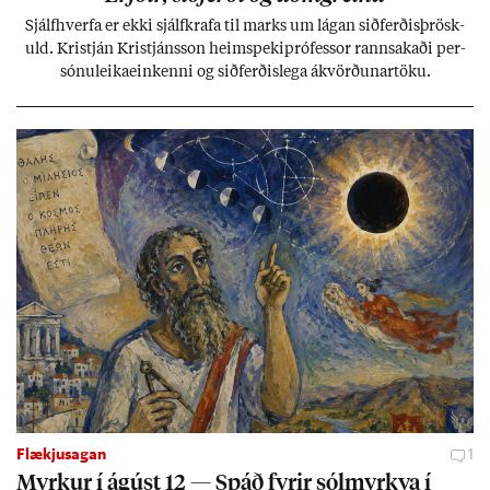
Sjálf­hverfa er ekki sjálf­krafa til marks um lág­an sið­ferð­is­þrösk­
uld. Kristján Kristjáns­son heim­speki­pró­fess­or rann­sak­aði per­
sónu­leika­ein­kenni og sið­ferð­is­lega ákvörð­un­ar­töku.
Flækjusagan
1
Myrk­ur í ág­úst 12 — Spáð fyr­ir sól­myrkva í