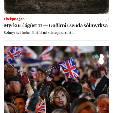
Flækjusagan
1
Myrk­ur í ág­úst 11 — Guð­irn­ir senda sól­myrkva
Sól­myrkvi hef­ur áhrif á mik­il­væga orr­ustu.