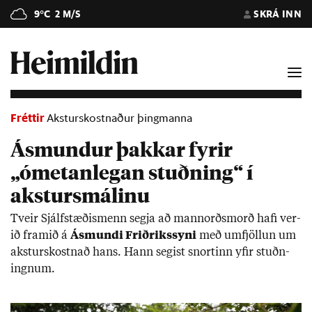
9°C
2 M/S
SKRÁ INN
Fréttir
Aksturskostnaður þingmanna
Ásmundur þakkar fyrir
„ómetanlegan stuðning“ í
akstursmálinu
Tveir Sjálf­stæð­is­menn segja að mann­orðs­morð hafi ver­
ið fram­ið á
Ásmundi Frið­riks­syni
með um­fjöll­un um
akst­urs­kostn­að hans. Hann seg­ist snort­inn yf­ir stuðn­
ingn­um.