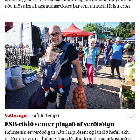
uðu mögu­lega hags­muna­árekstra þar sem unnusti Helgu er Ás­
geir Jóns­son seðla­banka­stjóri.
Vettvangur
Horft til Evrópu
2
ESB-rík­ið sem er plag­að af verð­bólgu
Í Rúm­en­íu er verð­bólg­an hátt í 11 pró­sent og land­ið hef­ur ekki
tek­ið upp evr­una. Íbú­ar glíma við sí­hækk­andi mat­ar­kostn­að og