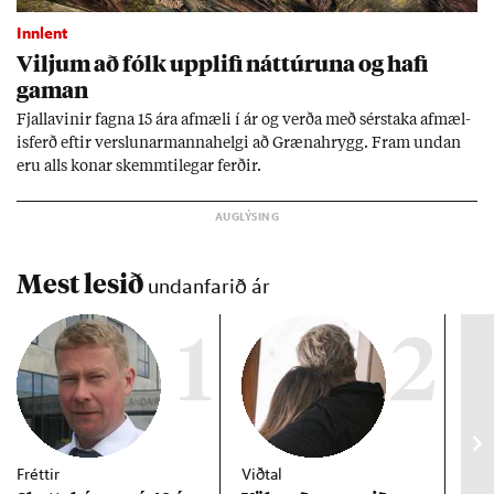
Innlent
Vilj­um að fólk upp­lifi nátt­úr­una og hafi
gam­an
Fjalla­vin­ir fagna 15 ára af­mæli í ár og verða með sér­staka af­mæl­
is­ferð eft­ir versl­un­ar­manna­helgi að Græna­hrygg. Fram und­an
eru alls kon­ar skemmti­leg­ar ferð­ir.
Mest lesið
undanfarið ár
1
2
Fréttir
Viðtal
Inn