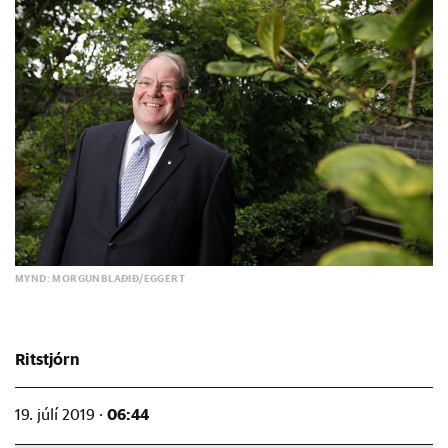
MYND: MORGUNBLAÐIÐ/EGGERT
Ritstjórn
06:44
19. júlí 2019 ·