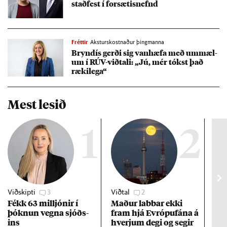
stað­fest í for­sæt­is­nefnd
Fréttir
Aksturskostnaður þingmanna
Bryn­dís gerði sig van­hæfa með um­mæl­
um í RÚV-við­tali: „Jú, mér tókst það
ræki­lega“
Mest lesið
1
2
Viðskipti
3
Viðtal
2
Efn
Fékk 63 millj­ón­ir í
Mað­ur labb­ar ekki
Vex
þókn­un vegna sjóðs­
fram hjá Evr­ópuf­ána á
of 
ins
hverj­um degi og seg­ir
ára