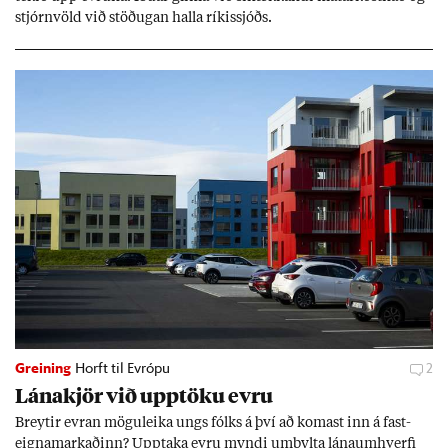
stjórn­völd við stöð­ug­an halla rík­is­sjóðs.
Greining
Horft til Evrópu
2
Lána­kjör við upp­töku evru
Breyt­ir evr­an mögu­leika ungs fólks á því að kom­ast inn á fast­
eigna­mark­að­inn? Upp­taka evru myndi um­bylta lánaum­hverfi