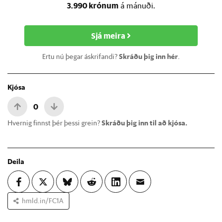
3.990 krónum
á mánuði.
Sjá meira
Ertu nú þegar áskrifandi?
Skráðu þig inn hér
.
Kjósa
0
Hvernig finnst þér þessi grein?
Skráðu þig inn til að kjósa.
Deila
hmld.in/FC1A