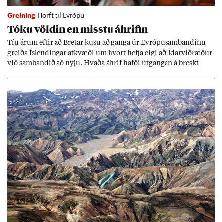
Greining
Horft til Evrópu
Tóku völd­in en misstu áhrif­in
Tíu ár­um eft­ir að Bret­ar kusu að ganga úr Evr­ópu­sam­band­inu
greiða Ís­lend­ing­ar at­kvæði um hvort hefja eigi að­ild­ar­við­ræð­ur
við sam­band­ið að nýju. Hvaða áhrif hafði út­gang­an á breskt
sam­fé­lag og hvaða lex­íu geta Ís­lend­ing­ar lært af henni?