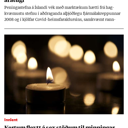
Pen­inga­stefna á Ís­landi vék með mark­tæk­um hætti frá hag­
kvæm­ustu stefnu í að­drag­anda al­þjóð­legu fjár­málakrepp­unn­ar
2008 og í kjöl­far Covid-heims­far­ald­urs­ins, sam­kvæmt rann­
sókn­ar­rit­gerð Seðla­bank­ans. Vext­ir hafa al­mennt ver­ið of lág­ir.
Tíð áföll og óvissa tor­velda hag­stjórn á Ís­landi.
Innlent
Kert­um fleytt á sex stöð­um til minn­ing­ar