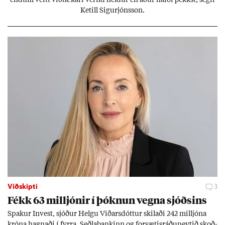
Ketill Sig­ur­jóns­son.
Viðskipti
3
Fékk 63 millj­ón­ir í þókn­un vegna sjóðs­ins
Spak­ur In­vest, sjóð­ur Helgu Við­ars­dótt­ur skil­aði 242 millj­óna
króna hagn­aði í fyrra. Seðla­bank­inn og for­sæt­is­ráðu­neyt­ið skoð­