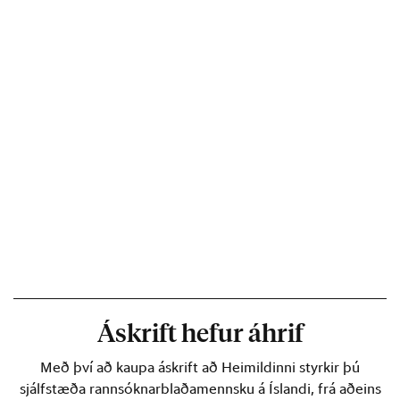
Áskrift hefur áhrif
Með því að kaupa áskrift að Heimildinni styrkir þú
sjálfstæða rannsóknarblaðamennsku á Íslandi, frá aðeins