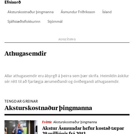
Efnisorð
Akst­urs­kostn­að­ur þing­manna
Ásmund­ur Frið­riks­son
Ís­land
Sjálf­stæð­is­flokk­ur­inn
Stjórn­mál
Athugasemdir
Allar athugasemdir eru ábyrgð á þeirra sem þær skrifa. Heimildin áskilur
sér rétt til að fjarlægja ærumeiðandi og óviðeigandi athugasemdir.
TENGDAR GREINAR
Aksturskostnaður þingmanna
Fréttir
Aksturskostnaður þingmanna
Akst­ur Ásmund­ar hef­ur kostað tæp­ar
29 millj­ón­ir frá 2013