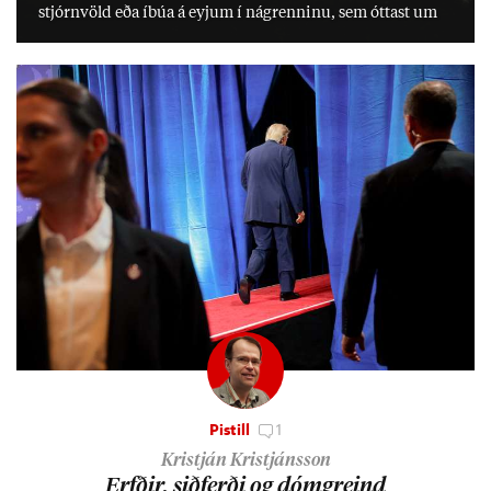
stjórn­völd eða íbúa á eyj­um í ná­grenn­inu, sem ótt­ast um
lífs­við­ur­væri sitt og um­hverfi.
Pistill
1
Kristján Kristjánsson
Erfð­ir, sið­ferði og dómgreind