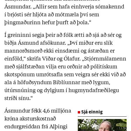
Ásmundar. „Allir sem hafa einhverja sómakennd
í brjósti sér hljóta að mótmæla því sem
þingmaðurinn hefur þurft að þola.“
Í greininni segja þeir að fólk ætti að sjá að sér og
biðja Ásmund afsökunar. „Því miður eru slík
mannorðsmorð ekki einsdæmi og ástæðan er
einföld,“ skrifa Viðar og Ólafur. „Stjórnmálamenn
með sjálfstæðan vilja eru orðnir að pólitískum
skotspónum umrótsafla sem veigra sér ekki við að
ala á höfuðsyndum Biblíunnar með lygum,
útúrsnúning og dylgjum í hugmyndafræðilegu
stríði sínu.“
Ásmundur fékk 4,6 milljóna
Sjá einnig
króna aksturskostnað
endurgreiddan frá Alþingi