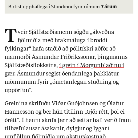
7 árum
Birtist upphaflega í Stundinni fyrir rúmum
.
T
veir Sjálfstæðismenn sögðu „ákveðna
fjölmiðla með hrakmáluga í broddi
fylkingar“ hafa staðið að pólitískri aðför að
mannorði Ásmundar Friðrikssonar, þingmanns
Sjálfstæðisflokksins,
í grein í Morgunblaðinu í
gær
. Ásmundur segist óendanlega þakklátur
mönnunum fyrir „ómetanlegan stuðning og
uppörfun“.
Greinina skrifuðu Viðar Guðjohnsen og Ólafur
Hannesson og ber hún titilinn „Gjör rétt, þol ei
órétt“. Í henni skrifa þeir að settar hafi verið fram
tilhæfulausar ásakanir, dylgjur og lygar í
umfjöllun fjölmiðla um aksturskostnað