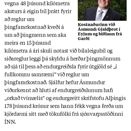
vegna 48 þúsund kílómetra
aksturs á eigin bíl þrátt fyrir
að reglur um
Kostnaðurinn við
þingfararkostnað kveði á
Ásmund: Gjaldþrot í
Eyjum og biðlaun frá
um að þingmenn sem aka
Garði
meira en 15 þúsund
kílómetra á ári skuli notast við bílaleigubíl og
siðareglur leggi þá skyldu á herðar þingmönnum
að sjá til þess að endurgreiðsla fyrir útgjöld sé „í
fullkomnu samræmi“ við reglur um
þingfararkostnað. Sjálfur hefur Ásmundur
viðurkennt að hluti af endurgreiðslunum hafi
„orkað tvímælis“ og endurgreitt skrifstofu Alþingis
178 þúsund krónur sem hann fékk vegna ferða um
kjördæmi sitt með tökufólki frá sjónvarpsstöðinni
ÍNN.