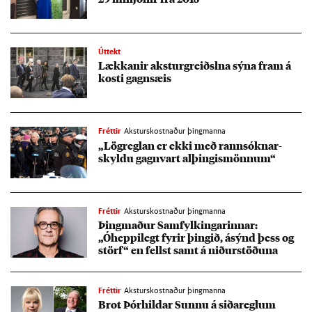
Úttekt
Lækk­an­ir akst­ur­greiðslna sýna fram á
kosti gagn­sæ­is
Fréttir
Aksturskostnaður þingmanna
„Lög­regl­an er ekki með rann­sókn­ar­
skyldu gagn­vart al­þing­is­mönn­um“
Fréttir
Aksturskostnaður þingmanna
Þing­mað­ur Sam­fylk­ing­ar­inn­ar:
„Óheppi­legt fyr­ir þing­ið, ásýnd þess og
störf“ en fellst samt á nið­ur­stöð­una
Fréttir
Aksturskostnaður þingmanna
Brot Þór­hild­ar Sunnu á siða­regl­um