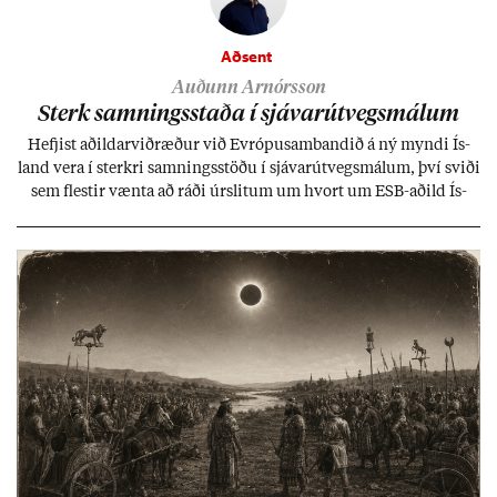
Aðsent
Auðunn Arnórsson
Sterk samn­ings­staða í sjáv­ar­út­vegs­mál­um
Hefj­ist að­ild­ar­við­ræð­ur við Evr­ópu­sam­band­ið á ný myndi Ís­
land vera í sterkri samn­ings­stöðu í sjáv­ar­út­vegs­mál­um, því sviði
sem flest­ir vænta að ráði úr­slit­um um hvort um ESB-að­ild Ís­
lands geti sam­ist. Hvað land­bún­að­ar­mál snert­ir myndi stuðn­
ing­ur við bænd­ur og dreif­býli breyt­ast mik­ið frá nú­ver­andi
kerfi, en sveigj­an­leiki til lausna er um­tals­verð­ur.