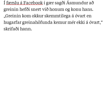
Í
f
ærslu á Facebook
í gær sagði Ásmundur að
greinin hefði snert við honum og konu hans.
„Greinin kom okkur skemmtilega á óvart en
hugarfar greinahöfunda kemur mér ekki á óvart,“
skrifaði hann.