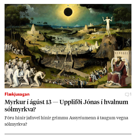
Flækjusagan
1
Myrk­ur í ág­úst 13 — Upp­lifði Jón­as í hvaln­um
sól­myrkva?
Fóru hinir jafn­vel hinir grimmu Ass­yríu­menn á taug­um vegna
sól­myrkva?