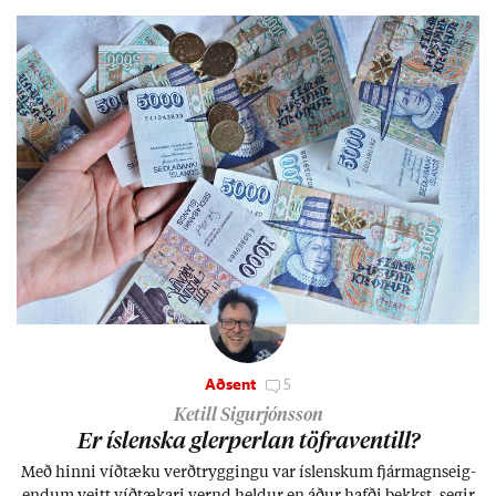
Aðsent
5
Ketill Sigurjónsson
Er ís­lenska glerperl­an töfra­ventill?
Með hinni víð­tæku verð­trygg­ingu var ís­lensk­um fjár­magns­eig­
end­um veitt víð­tæk­ari vernd held­ur en áð­ur hafði þekkst, seg­ir