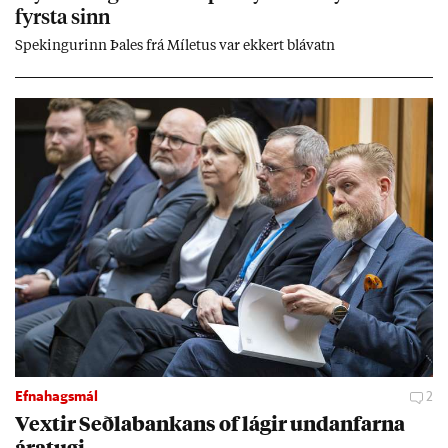
fyrsta sinn
Spek­ing­ur­inn Þa­les frá Míletus var ekk­ert blá­vatn
Efnahagsmál
2
Vext­ir Seðla­bank­ans of lág­ir und­an­farna
ára­tugi