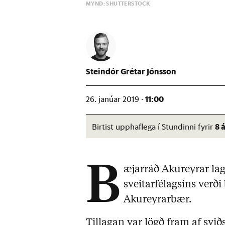
MYND: SHUTTERSTOCK
Steindór Grétar Jónsson
11:00
26. janúar 2019 ·
8 
Birtist upphaflega í Stundinni fyrir
B
æjarráð Akureyrar lagð
sveitarfélagsins verð
Akureyrarbær.
Tillagan var lögð fram af svið