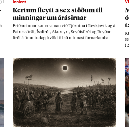
1
Innlent
Vi
­
Kert­um fleytt á sex stöð­um til
M
minn­ing­ar um árás­irn­ar
ó
t
á
Frið­arsinn­ar koma sam­an við Tjörn­ina í Reykja­vík og á
Pat­reks­firði, Ísa­firði, Ak­ur­eyri, Seyð­is­firði og Reyð­ar­
Kr
­
firði á fimmtu­dags­kvöld til að minn­ast fórn­ar­lamba
se
kjarn­orku­árás­anna í Hírósíma og Naga­sakí.
í 
og
ta
in