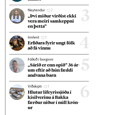
Neytendur
2
3
„Því mið­ur virð­ist ekki
vera meiri sam­keppni
en þetta“
Innlent
1
4
Erf­ið­ara fyr­ir ungt fólk
að fá vinnu
Fólkið í borginni
5
„Sár­ið er enn op­ið“ 36 ár­
um eft­ir að hún fæddi
and­vana barn
Viðskipti
1
6
Hlut­ur líf­eyr­is­sjóða í
kís­il­ver­inu á Bakka
færð­ur nið­ur í núll krón­
ur