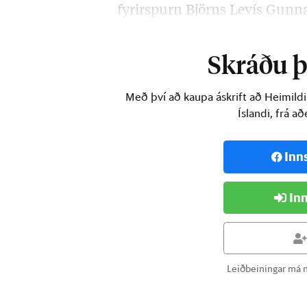
fyrirspurn Björns Levís Gunna
Spurði hann meðal annars u
Skráðu þi
Með því að kaupa áskrift að Heimild
Íslandi, frá a
Inn
Inn
Leiðbeiningar má n