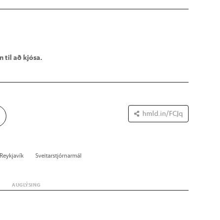
 til að kjósa.
hmld.in/FCJq
Reykja­vík
Sveit­ar­stjórn­ar­mál