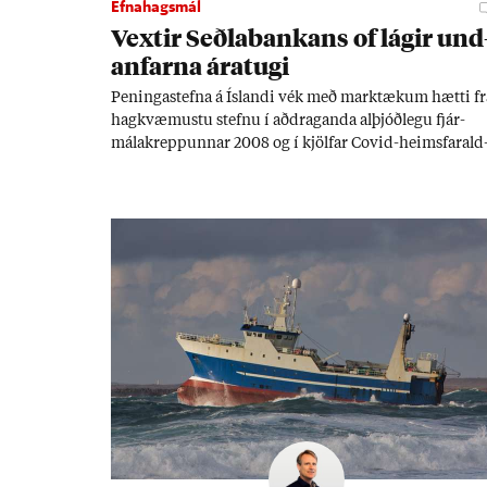
Efnahagsmál
Vext­ir Seðla­bank­ans of lág­ir und
an­farna ára­tugi
Pen­inga­stefna á Ís­landi vék með mark­tæk­um hætti fr
hag­kvæm­ustu stefnu í að­drag­anda al­þjóð­legu fjár­
málakrepp­unn­ar 2008 og í kjöl­far Covid-heims­far­ald
urs­ins, sam­kvæmt rann­sókn­ar­rit­gerð Seðla­bank­ans.
Vext­ir hafa al­mennt ver­ið of lág­ir. Tíð áföll og óvissa
tor­velda hag­stjórn á Ís­landi.