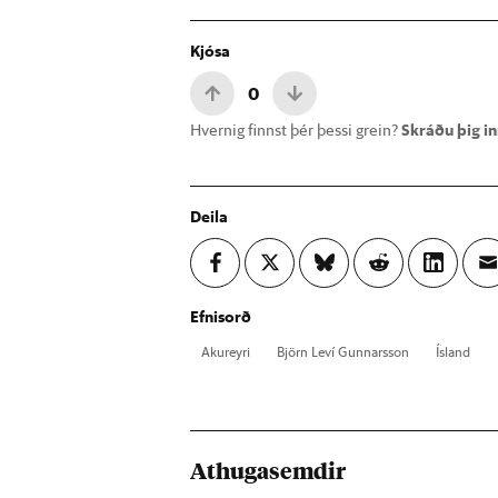
Kjósa
0
Hvernig finnst þér þessi grein?
Skráðu þig inn
Deila
Efnisorð
Ak­ur­eyri
Björn Leví Gunn­ars­son
Ís­land
Athugasemdir