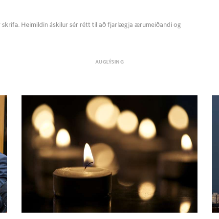
krifa. Heimildin áskilur sér rétt til að fjarlægja ærumeiðandi og