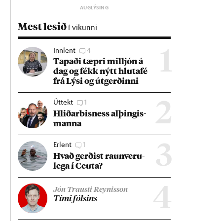
Mest lesið
í vikunni
Innlent
4
1
Tap­aði tæpri millj­ón á
dag og fékk nýtt hluta­fé
frá Lýsi og út­gerð­inni
Úttekt
1
2
Hlið­ar­bis­ness al­þing­is­
manna
Erlent
1
3
Hvað gerð­ist raun­veru­
lega í Ceuta?
4
Jón Trausti Reynisson
Tími fóls­ins