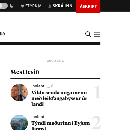
STYRKJA
SKRÁ INN
ÁSKRIFT
fið
Mest lesið
Innlent
8
1
Vildu senda unga menn
með leik­fanga­byss­ur úr
landi
Innlent
2
Týndi mað­ur­inn í Eyj­um
fannst