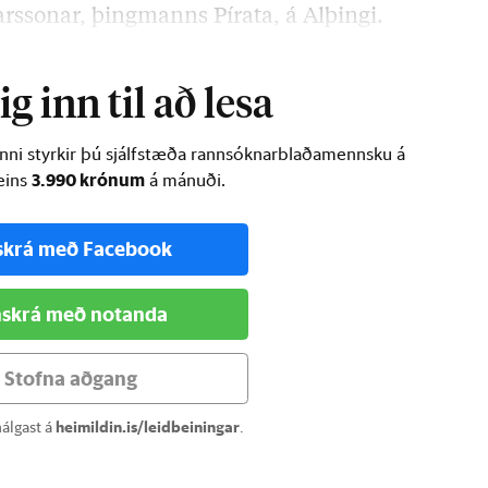
rssonar, þingmanns Pírata, á Alþingi.
m nafn sameinaðs …
g inn til að lesa
inni styrkir þú sjálfstæða rannsóknarblaðamennsku á
3.990 krónum
ðeins
á mánuði.
skrá með Facebook
skrá með notanda
Stofna aðgang
álgast á
heimildin.is/leidbeiningar
.