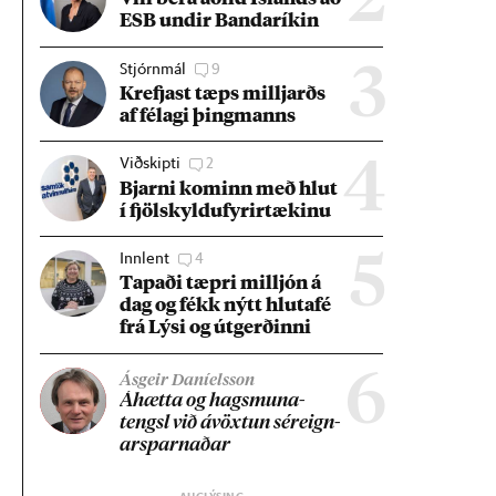
2
ESB und­ir Banda­rík­in
Stjórnmál
9
3
Krefjast tæps millj­arðs
af fé­lagi þing­manns
Viðskipti
2
4
Bjarni kom­inn með hlut
í fjöl­skyldu­fyr­ir­tæk­inu
Innlent
4
5
Tap­aði tæpri millj­ón á
dag og fékk nýtt hluta­fé
frá Lýsi og út­gerð­inni
6
Ásgeir Daníelsson
Áhætta og hags­muna­
tengsl við ávöxt­un sér­eign­
ar­sparn­að­ar