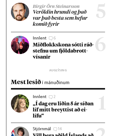
5
Birgir Örn Steinarsson
Ver­öld­in hrundi og það
var það besta sem hef­ur
kom­ið fyr­ir
Innlent
6
6
Mið­flokks­kona sótti ráð­
stefnu um fjölda­brott­
vís­an­ir
Mest lesið
í mánuðinum
Innlent
2
1
„Í dag eru lið­in 5 ár síð­an
líf mitt breytt­ist að ei­
lífu“
Stjórnmál
14
Vill bera að­ild Ís­lands að