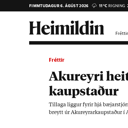
FIMMTUDAGUR 6. ÁGÚST 2026
11°C
RIGNING
Frétti
Fréttir
Akureyri heit
kaupstaður
Til­laga ligg­ur fyr­ir hjá bæj­ar­stjó
breytt úr Ak­ur­eyr­ar­kaupstað­ur í A