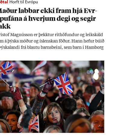
ðtal
Horft til Evrópu
að­ur labb­ar ekki fram hjá Evr­
puf­ána á hverj­um degi og seg­ir
akk
i­stof Magnús­son er þekkt­ur rit­höf­und­ur og leik­skáld
m á þýska móð­ur og ís­lensk­an föð­ur. Hann hef­ur bú­ið
Þýskalandi frá blautu barns­beini, sem barn í Ham­borg
 full­orð­inn í Berlín, en er vel kunn­ug­ur á Ís­landi og
l­ar ís­lensku. Hvernig ætli hann upp­lifi að búa í landi
n­an Evr­ópu­sam­bands­ins?