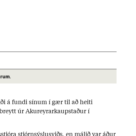
árum
.
i á fundi sínum í gær til að heiti
i breytt úr Akureyrarkaupstaður í
sstjóra stjórnsýslusviðs, en málið var áður