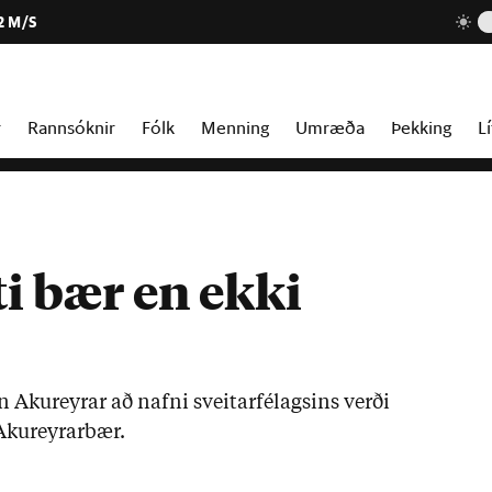
2 M/S
r
Rannsóknir
Fólk
Menning
Umræða
Þekking
Lí
i bær en ekki
rn Ak­ur­eyr­ar að nafni sveit­ar­fé­lags­ins verði
k­ur­eyr­ar­bær.