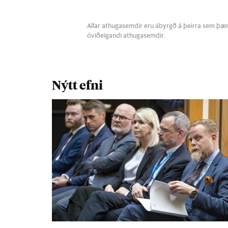
Allar athugasemdir eru ábyrgð á þeirra sem þær s
óviðeigandi athugasemdir.
Nýtt efni