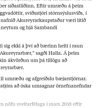
ber síðastliðinn. Eftir umræðu á þeim
gvadóttir, sviðsstjóri stórnsýslusviðs, í
nafnið Akureyrarkaupstaður væri lítið
ðuneytum og hjá Sambandi
i sig ekki á því að bærinn heiti í raun
Akureyrarbær,“ sagði Halla. Á þeim
ekin ákvörðun um þá tillögu að
ureyrarbær.
til umræðu og afgreiðslu bæjarstjórnar.
ðsstjóra að óska umsagnar örnefnanefndar
nöfn sveitarfélaga í mars 2018 eftir