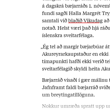
á dagskrá bæjarráðs 1. nóvem
fundi sagði Halla Margrét Tryg
samtali við
blaðið Vikudag
að 
notað. Helst væri það hjá rá
íslenskra sveitarfélaga.
„Ég tel að margir bæjarbúar átt
Akureyrarkaupstaður en ekki 
tímapunkti hafði ekki verið t
sveitarfélagið skyldi heita Ak
Bæjarráð vísaði í gær málinu 
Jafnframt faldi bæjarráð svi
um breytingatillöguna.
Nokkur umræða spratt upp um 