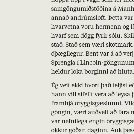
hoppa upp í vagn sem fer með
samgöngumiðstöðina á Manha
annað andrúmsloft. Þetta var 
hvarvetna voru hermenn og lö
hvarf sem dögg fyrir sólu. S
stað. Stað sem væri skotmark
óþægilegur. Bent var á að ver
Sprengja í Lincoln-göngunum
heldur loka borginni að hlut
Ég veit ekki hvort það teljist
hann vill sífellt vera að leys
framhjá öryggisgæslunni. Vil
göngin, væri auðvelt að fara 
var nefnilega engin öryggisgæ
okkur góðan daginn. Auk þess 