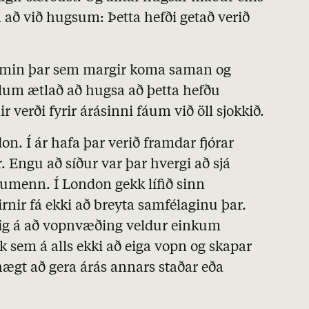
 að við hugsum: Þetta hefði getað verið
ramin þar sem margir koma saman og
llum ætlað að hugsa að þetta hefðu
ir verði fyrir árásinni fáum við öll sjokkið.
n. Í ár hafa þar verið framdar fjórar
 Engu að síður var þar hvergi að sjá
umenn. Í London gekk lífið sinn
ir fá ekki að breyta samfélaginu þar.
 sig á að vopnvæðing veldur einkum
 sem á alls ekki að eiga vopn og skapar
f hægt að gera árás annars staðar eða