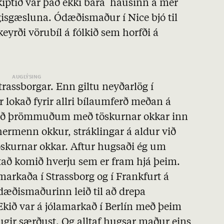
kiptið var það ekki bara hausinn á mér
gisgæsluna. Ódæðismaður í Nice bjó til
eyrði vörubíl á fólkið sem horfði á
trassborgar. Enn giltu neyðarlög í
 lokað fyrir allri bílaumferð meðan á
við þrömmuðum með töskurnar okkar inn
ermenn okkur, stráklingar á aldur við
öskurnar okkar. Aftur hugsaði ég um
getað komið hverju sem er fram hjá þeim.
markaða í Strassborg og í Frankfurt á
dæðismaðurinn leið til að drepa
Ekið var á jólamarkað í Berlín með þeim
tugir særðust. Og alltaf hugsar maður eins