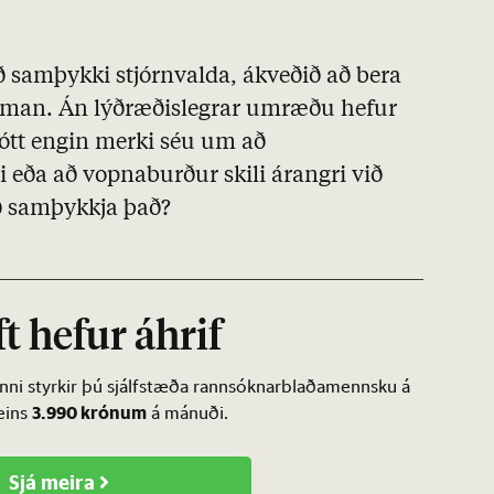
ð samþykki stjórnvalda, ákveðið að bera
aman. Án lýðræðislegrar umræðu hefur
þótt engin merki séu um að
i eða að vopnaburður skili árangri við
að samþykkja það?
t hefur áhrif
inni styrkir þú sjálfstæða rannsóknarblaðamennsku á
3.990 krónum
ðeins
á mánuði.
Sjá meira