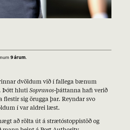
9 árum
 rúmum
.
arinnar dvöldum við í fallega bænum
 Þótt hluti
Sopranos-
þáttanna hafi verið
 flestir sig örugga þar. Reyndar svo
ldum í var aldrei læst.
gt að rölta út á strætóstoppistöð og