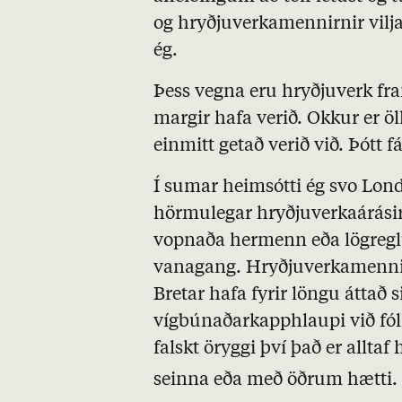
og hryðjuverkamennirnir vilja
ég.
Þess vegna eru hryðjuverk f
margir hafa verið. Okkur er ö
einmitt getað verið við. Þótt fá
Í sumar heimsótti ég svo Londo
hörmulegar hryðjuverkaárásir.
vopnaða hermenn eða lögregl
vanagang. Hryðjuverkamennirn
Bretar hafa fyrir löngu áttað
vígbúnaðarkapphlaupi við fólk
falskt öryggi því það er allta
seinna eða með öðrum hætti.