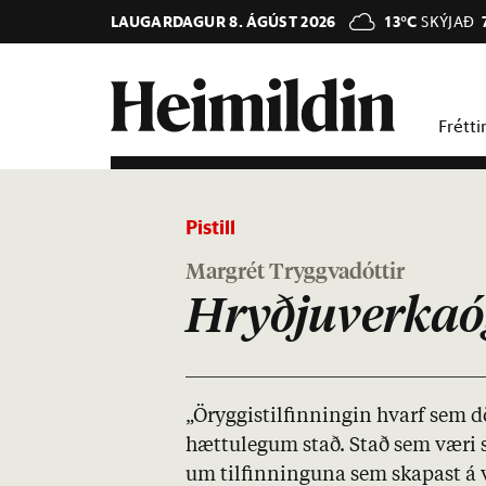
LAUGARDAGUR 8. ÁGÚST 2026
13°C
SKÝJAÐ
Frétti
Pistill
Margrét Tryggvadóttir
Hryðjuverkaóg
„Ör­ygg­is­til­finn­ing­in hvarf sem 
hættu­leg­um stað. Stað sem væri 
um til­finn­ing­una sem skap­ast á 