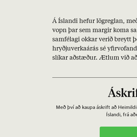
Á Íslandi hefur lögreglan, me
vopn þar sem margir koma s
samfélagi okkar verið breytt 
hryðjuverkaárás sé yfirvofand
slíkar aðstæður. Ætlum við 
Áskrif
Með því að kaupa áskrift að Heimild
Íslandi, frá a