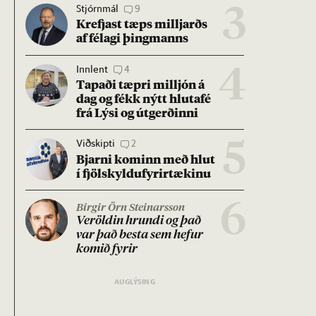
Stjórnmál
9
3
Krefjast tæps millj­arðs
af fé­lagi þing­manns
Innlent
4
4
Tap­aði tæpri millj­ón á
dag og fékk nýtt hluta­fé
frá Lýsi og út­gerð­inni
Viðskipti
2
5
Bjarni kom­inn með hlut
í fjöl­skyldu­fyr­ir­tæk­inu
6
Birgir Örn Steinarsson
Ver­öld­in hrundi og það
var það besta sem hef­ur
kom­ið fyr­ir