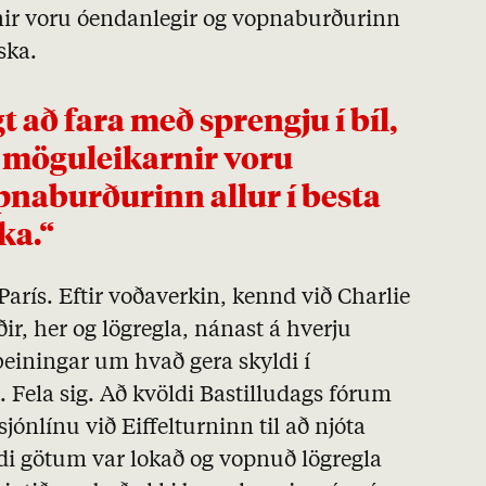
rnir voru óendanlegir og vopnaburðurinn
ska.
.. möguleikarnir voru
pnaburðurinn allur í besta
ka.“
arís. Eftir voðaverkin, kennd við Charlie
ir, her og lögregla, nánast á hverju
beiningar um hvað gera skyldi í
 Fela sig. Að kvöldi Bastilludags fórum
sjónlínu við Eiffelturninn til að njóta
di götum var lokað og vopnuð lögregla