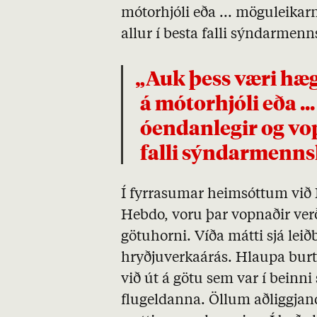
mótorhjóli eða ... möguleika
allur í besta falli sýndarmenn
„Auk þess væri hægt að fara með sprengju í bíl,
á mótorhjóli eða .
óendanlegir og vo
falli sýndarmenns
Í fyrrasumar heimsóttum við P
Hebdo, voru þar vopnaðir verð
götuhorni. Víða mátti sjá leið
hryðjuverkaárás. Hlaupa burt.
við út á götu sem var í beinni 
flugeldanna. Öllum aðliggjan