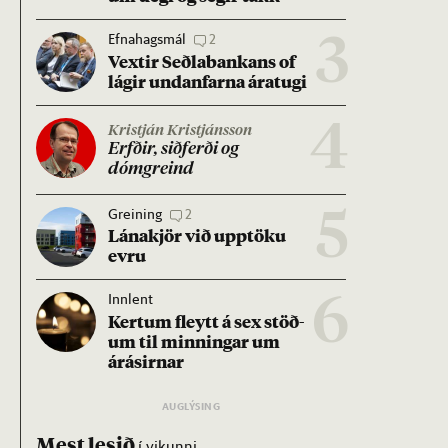
Efnahagsmál
2
3
Vext­ir Seðla­bank­ans of
lág­ir und­an­farna ára­tugi
4
Kristján Kristjánsson
Erfð­ir, sið­ferði og
dómgreind
Greining
2
5
Lána­kjör við upp­töku
evru
Innlent
6
Kert­um fleytt á sex stöð­
um til minn­ing­ar um
árás­irn­ar
Mest lesið
í vikunni