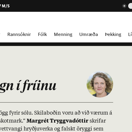
7 M/S
r
Rannsóknir
Fólk
Menning
Umræða
Þekking
Lí
n í fríinu
dögg fyr­ir sólu. Skila­boð­in voru að við vær­um á
skot­mark.“
Mar­grét Tryggva­dótt­ir
skrif­ar
vett­vangi hryðju­verka og falskt ör­yggi sem