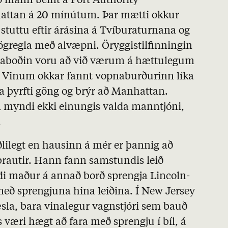
 mann beint á Port Authority
ttan á 20 mínútum. Þar mætti okkur
stuttu eftir árásina á Tvíburaturnana og
gregla með alvæpni. Öryggistilfinningin
kilaboðin voru að við værum á hættulegum
. Vinum okkar fannt vopnaburðurinn líka
ja þyrfti göng og brýr að Manhattan.
 myndi ekki einungis valda manntjóni,
a.
 eðlilegt en hausinn á mér er þannig að
a þrautir. Hann fann samstundis leið
di maður á annað borð sprengja Lincoln-
með sprengjuna hina leiðina. Í New Jersey
sla, bara vinalegur vagnstjóri sem bauð
væri hægt að fara með sprengju í bíl, á