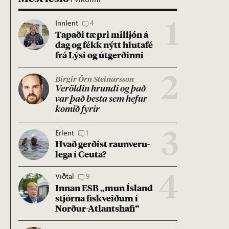
Innlent
4
1
Tap­aði tæpri millj­ón á
dag og fékk nýtt hluta­fé
frá Lýsi og út­gerð­inni
2
Birgir Örn Steinarsson
Ver­öld­in hrundi og það
var það besta sem hef­ur
kom­ið fyr­ir
Erlent
1
3
Hvað gerð­ist raun­veru­
lega í Ceuta?
Viðtal
9
4
Inn­an ESB „mun Ís­land
stjórna fisk­veið­um í
Norð­ur-Atlants­hafi“