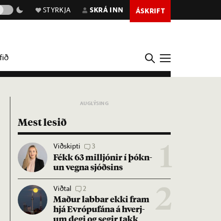
STYRKJA
SKRÁ INN
ÁSKRIFT
fið
Mest lesið
Viðskipti
3
1
Fékk 63 millj­ón­ir í þókn­
un vegna sjóðs­ins
Viðtal
2
2
Mað­ur labb­ar ekki fram
hjá Evr­ópuf­ána á hverj­
um degi og seg­ir takk