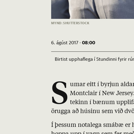
MYND: SHUTTERSTOCK
08:00
6. ágúst 2017 ·
Birtist upphaflega í Stundinni fyrir
S
umar eitt í byrjun ald
Montclair í New Jersey.
tekinn í bænum upplifa
örugga að húsinu sem við dvö
Í þessum notalega smábæ er hæ