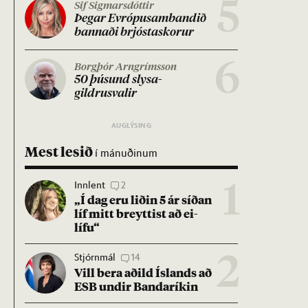
5
Sif Sigmarsdóttir
Þeg­ar Evr­ópu­sam­band­ið
bann­aði brjósta­skor­ur
6
Borgþór Arngrímsson
50 þús­und slysa­
gildrusval­ir
Mest lesið
í mánuðinum
Innlent
2
1
„Í dag eru lið­in 5 ár síð­an
líf mitt breytt­ist að ei­
lífu“
Stjórnmál
14
2
Vill bera að­ild Ís­lands að
ESB und­ir Banda­rík­in