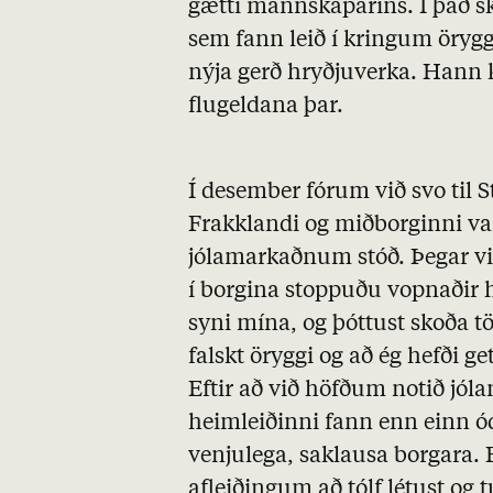
gætti mannskaparins. Í það s
sem fann leið í kringum öryg
nýja gerð hryðjuverka. Hann k
flugeldana þar.
Í desember fórum við svo til S
Frakklandi og miðborginni var
jólamarkaðnum stóð. Þegar 
í borgina stoppuðu vopnaðir h
syni mína, og þóttust skoða t
falskt öryggi og að ég hefði 
Eftir að við höfðum notið jóla
heimleiðinni fann enn einn ó
venjulega, saklausa borgara. 
afleiðingum að tólf létust og 