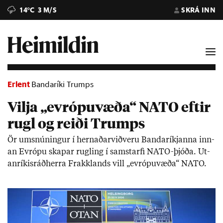
14°C
3 M/S
SKRÁ INN
Erlent
Bandaríki Trumps
Vilja „evrópuvæða“ NATO eftir
rugl og reiði Trumps
Ör um­snún­ing­ur í hern­að­ar­við­veru Banda­ríkj­anna inn­
an Evr­ópu skap­ar rugl­ing í sam­starfi NATO-þjóða. Ut­
an­rík­is­ráð­herra Frakk­lands vill „evr­ópu­væða“ NATO.