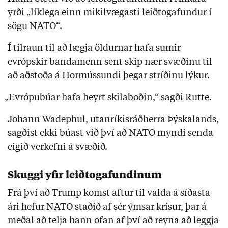
yrði „líklega einn mikilvægasti leiðtogafundur í
sögu NATO“.
Í tilraun til að lægja öldurnar hafa sumir
evrópskir bandamenn sent skip nær svæðinu til
að aðstoða á Hormússundi þegar stríðinu lýkur.
„Evrópubúar hafa heyrt skilaboðin,“ sagði Rutte.
Johann Wadephul, utanríkisráðherra Þýskalands,
sagðist ekki búast við því að NATO myndi senda
eigið verkefni á svæðið.
Skuggi yfir leiðtogafundinum
Frá því að Trump komst aftur til valda á síðasta
ári hefur NATO staðið af sér ýmsar krísur, þar á
meðal að telja hann ofan af því að reyna að leggja