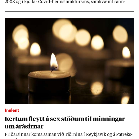
2008 og í kjöl­far Covid-heims­far­ald­urs­ins, sam­kvæmt rann­
sókn­ar­rit­gerð Seðla­bank­ans. Vext­ir hafa al­mennt ver­ið of lág­ir.
Tíð áföll og óvissa tor­velda hag­stjórn á Ís­landi.
Innlent
Kert­um fleytt á sex stöð­um til minn­ing­ar
um árás­irn­ar
Frið­arsinn­ar koma sam­an við Tjörn­ina í Reykja­vík og á Pat­reks­