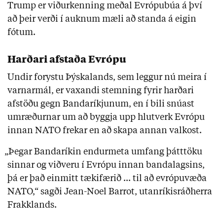
Trump er viðurkenning meðal Evrópubúa á því
að þeir verði í auknum mæli að standa á eigin
fótum.
Harðari afstaða Evrópu
Undir forystu Þýskalands, sem leggur nú meira í
varnarmál, er vaxandi stemning fyrir harðari
afstöðu gegn Bandaríkjunum, en í bili snúast
umræðurnar um að byggja upp hlutverk Evrópu
innan NATO frekar en að skapa annan valkost.
„Þegar Bandaríkin endurmeta umfang þátttöku
sinnar og viðveru í Evrópu innan bandalagsins,
þá er það einmitt tækifærið ... til að evrópuvæða
NATO,“ sagði Jean-Noel Barrot, utanríkisráðherra
Frakklands.