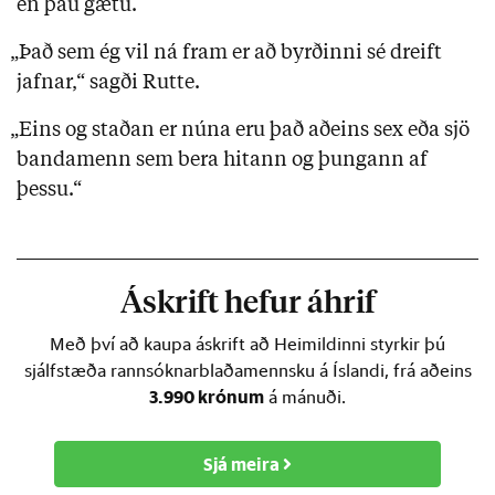
en þau gætu.
„Það sem ég vil ná fram er að byrðinni sé dreift
jafnar,“ sagði Rutte.
„Eins og staðan er núna eru það aðeins sex eða sjö
bandamenn sem bera hitann og þungann af
þessu.“
Áskrift hefur áhrif
Með því að kaupa áskrift að Heimildinni styrkir þú
sjálfstæða rannsóknarblaðamennsku á Íslandi, frá aðeins
3.990 krónum
á mánuði.
Sjá meira