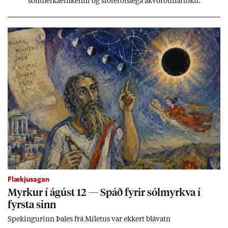
sónu­leika­ein­kenni og sið­ferð­is­lega ákvörð­un­ar­töku.
Flækjusagan
Myrk­ur í ág­úst 12 — Spáð fyr­ir sól­myrkva í
fyrsta sinn
Spek­ing­ur­inn Þa­les frá Míletus var ekk­ert blá­vatn