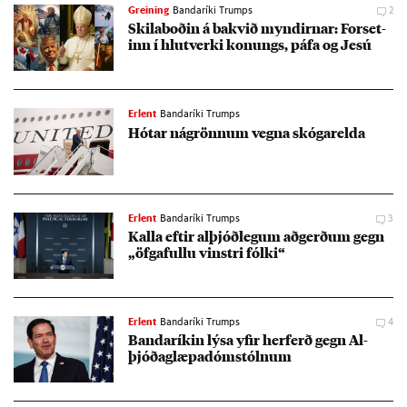
Greining
Bandaríki Trumps
2
Skila­boð­in á bakvið mynd­irn­ar: For­set­
inn í hlut­verki kon­ungs, páfa og Jesú
Erlent
Bandaríki Trumps
Hót­ar ná­grönn­um vegna skógar­elda
Erlent
Bandaríki Trumps
3
Kalla eft­ir al­þjóð­leg­um að­gerð­um gegn
„öfga­fullu vinstri fólki“
Erlent
Bandaríki Trumps
4
Banda­rík­in lýsa yf­ir her­ferð gegn Al­
þjóða­glæpa­dóm­stóln­um