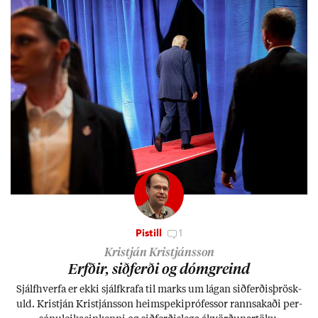
Pistill
1
Kristján Kristjánsson
Erfð­ir, sið­ferði og dómgreind
Sjálf­hverfa er ekki sjálf­krafa til marks um lág­an sið­ferð­is­þrösk­
uld. Kristján Kristjáns­son heim­speki­pró­fess­or rann­sak­aði per­