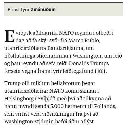
2 mánuðum
Birtist fyrir
.
E
vrópsk aðildarríki NATO reyndu í ofboði í
dag að fá skýr svör frá Marco Rubio,
utanríkisráðherra Bandaríkjanna, um
liðsflutninga stjórnarinnar í Washington, um leið
og þau reyndu að sefa reiði Donalds Trumps
forseta vegna Írans fyrir leiðtogafund í júlí.
Trump olli miklum heilabrotum þegar
utanríkisráðherrar NATO komu saman í
Helsingborg í Svíþjóð með því að tilkynna að
hann myndi senda 5.000 hermenn til Póllands,
sem virtist vera viðsnúningur frá því að
Washington-stjórnin hafði áður aflýst