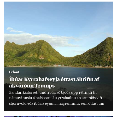
Erlent
Íbú­ar Kyrra­hafs­eyja ótt­ast áhrif­in af
ákvörð­un Trumps
Banda­ríkja­for­seti und­ir­búa að bjóða upp rétt­indi til
námu­vinnslu á hafs­botni á Kyrra­haf­inu án sam­ráðs við
stjórn­völd eða íbúa á eyj­um í ná­grenn­inu, sem ótt­ast um
lífs­við­ur­væri sitt og um­hverfi.