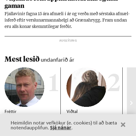
gam­an
Fjalla­vin­ir fagna 15 ára af­mæli í ár og verða með sér­staka af­mæl­
is­ferð eft­ir versl­un­ar­manna­helgi að Græna­hrygg. Fram und­an
eru alls kon­ar skemmti­leg­ar ferð­ir.
Mest lesið
undanfarið ár
1
2
Fréttir
Viðtal
Inn
Skattakóng­ur á 42 ára
Vökn­uðu upp við mar­
RÚV
Heimildin notar vefkökur (e. cookies) til að bæta
göml­um Benz: Vel­
tröð
Mar
Sjá nánar
notendaupplifun.
.
gengn­in kostaði
un
hjóna­band­ið