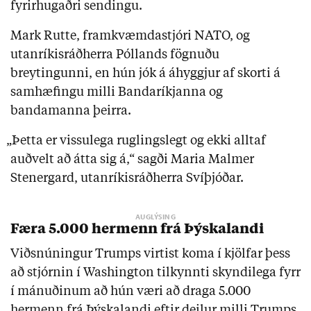
fyrirhugaðri sendingu.
Mark Rutte, framkvæmdastjóri NATO, og
utanríkisráðherra Póllands fögnuðu
breytingunni, en hún jók á áhyggjur af skorti á
samhæfingu milli Bandaríkjanna og
bandamanna þeirra.
„Þetta er vissulega ruglingslegt og ekki alltaf
auðvelt að átta sig á,“ sagði Maria Malmer
Stenergard, utanríkisráðherra Svíþjóðar.
Færa 5.000 hermenn frá Þýskalandi
Viðsnúningur Trumps virtist koma í kjölfar þess
að stjórnin í Washington tilkynnti skyndilega fyrr
í mánuðinum að hún væri að draga 5.000
hermenn frá Þýskalandi eftir deilur milli Trumps