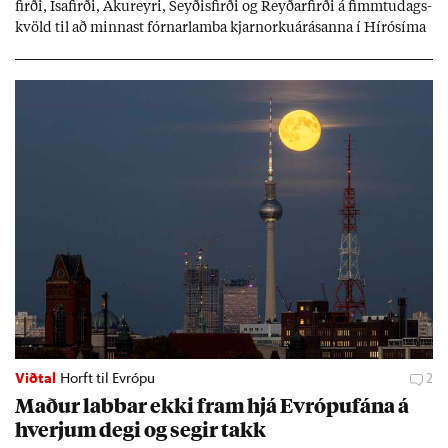
firði, Ísa­firði, Ak­ur­eyri, Seyð­is­firði og Reyð­ar­firði á fimmtu­dags­
kvöld til að minn­ast fórn­ar­lamba kjarn­orku­árás­anna í Hírósíma
og Naga­sakí.
Viðtal
Horft til Evrópu
2
Mað­ur labb­ar ekki fram hjá Evr­ópuf­ána á
hverj­um degi og seg­ir takk