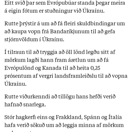
Eitt svið þar sem Evrópubúar standa þegar meira
á eigin fótum er stuðningur við Úkraínu.
Rutte þrýstir á um að fá fleiri skuldbindingar um
að kaupa vopn frá Bandaríkjunum til að gefa
stjórnvöldum í Úkraínu.
Í tilraun til að tryggja að öll lönd legðu sitt af
mörkum lagði hann fram áætlun um að fá
Evrópulönd og Kanada til að heita 0,25
prósentum af vergri landsframleiðslu til að vopna
Úkraínu.
Rutte viðurkenndi að tillögu hans hefði verið
hafnað snarlega.
Stór hagkerfi eins og Frakkland, Spánn og Ítalía
hafa verið sökuð um að leggja minna af mörkum