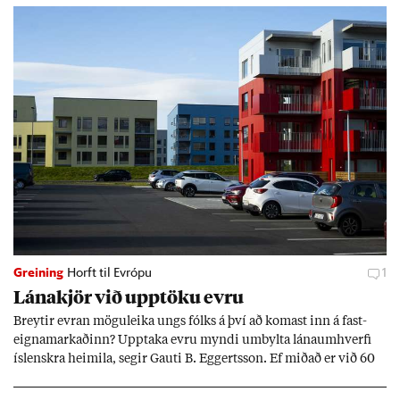
Greining
Horft til Evrópu
1
Lána­kjör við upp­töku evru
Breyt­ir evr­an mögu­leika ungs fólks á því að kom­ast inn á fast­
eigna­mark­að­inn? Upp­taka evru myndi um­bylta lánaum­hverfi
ís­lenskra heim­ila, seg­ir Gauti B. Eggerts­son. Ef mið­að er við 60
millj­óna króna lán til 25 ára myndi mán­að­ar­leg greiðslu­byrði
lækka um þriðj­ung.