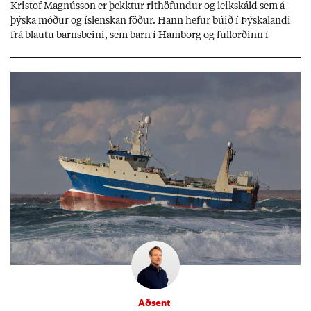
Kri­stof Magnús­son er þekkt­ur rit­höf­und­ur og leik­skáld sem á
þýska móð­ur og ís­lensk­an föð­ur. Hann hef­ur bú­ið í Þýskalandi
frá blautu barns­beini, sem barn í Ham­borg og full­orð­inn í
Berlín, en er vel kunn­ug­ur á Ís­landi og tal­ar ís­lensku. Hvernig
ætli hann upp­lifi að búa í landi inn­an Evr­ópu­sam­bands­ins?
Aðsent