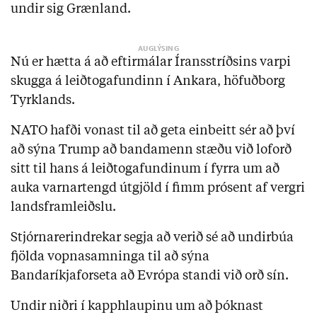
undir sig Grænland.
Nú er hætta á að eftirmálar Íransstríðsins varpi
skugga á leiðtogafundinn í Ankara, höfuðborg
Tyrklands.
NATO hafði vonast til að geta einbeitt sér að því
að sýna Trump að bandamenn stæðu við loforð
sitt til hans á leiðtogafundinum í fyrra um að
auka varnartengd útgjöld í fimm prósent af vergri
landsframleiðslu.
Stjórnarerindrekar segja að verið sé að undirbúa
fjölda vopnasamninga til að sýna
Bandaríkjaforseta að Evrópa standi við orð sín.
Undir niðri í kapphlaupinu um að þóknast