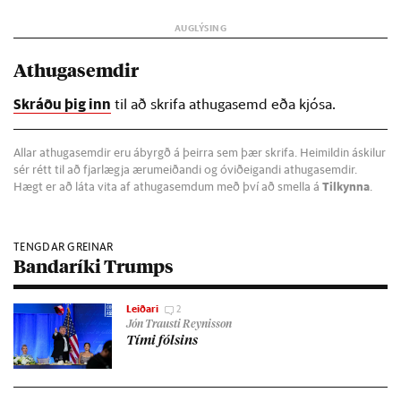
Athugasemdir
Skráðu þig inn
til að skrifa athugasemd eða kjósa.
Allar athugasemdir eru ábyrgð á þeirra sem þær skrifa. Heimildin áskilur
sér rétt til að fjarlægja ærumeiðandi og óviðeigandi athugasemdir.
Hægt er að láta vita af athugasemdum með því að smella á
Tilkynna
.
TENGDAR GREINAR
Bandaríki Trumps
Leiðari
2
Jón Trausti Reynisson
Tími fóls­ins