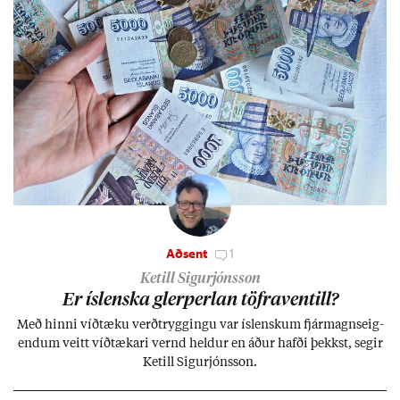
Aðsent
1
Ketill Sigurjónsson
Er ís­lenska glerperl­an töfra­ventill?
Með hinni víð­tæku verð­trygg­ingu var ís­lensk­um fjár­magns­eig­
end­um veitt víð­tæk­ari vernd held­ur en áð­ur hafði þekkst, seg­ir
Ketill Sig­ur­jóns­son.