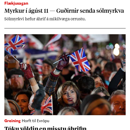
Flækjusagan
Myrk­ur í ág­úst 11 — Guð­irn­ir senda sól­myrkva
Sól­myrkvi hef­ur áhrif á mik­il­væga orr­ustu.
Greining
Horft til Evrópu
Tóku völd­in en misstu áhrif­in