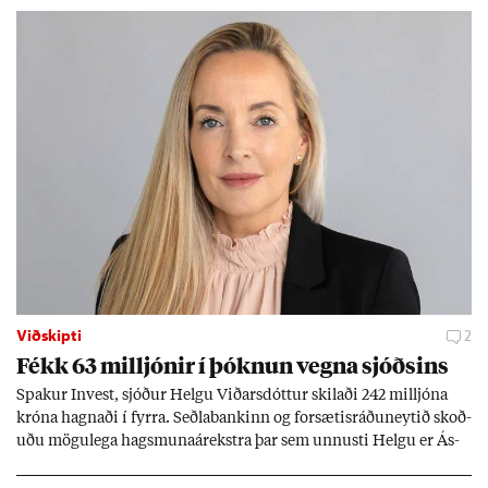
Viðskipti
2
Fékk 63 millj­ón­ir í þókn­un vegna sjóðs­ins
Spak­ur In­vest, sjóð­ur Helgu Við­ars­dótt­ur skil­aði 242 millj­óna
króna hagn­aði í fyrra. Seðla­bank­inn og for­sæt­is­ráðu­neyt­ið skoð­
uðu mögu­lega hags­muna­árekstra þar sem unnusti Helgu er Ás­
geir Jóns­son seðla­banka­stjóri.