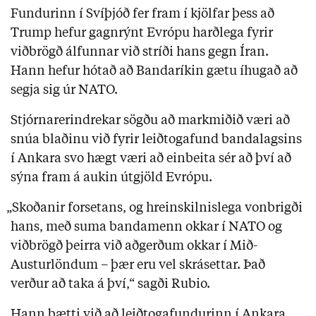
Fundurinn í Svíþjóð fer fram í kjölfar þess að
Trump hefur gagnrýnt Evrópu harðlega fyrir
viðbrögð álfunnar við stríði hans gegn Íran.
Hann hefur hótað að Bandaríkin gætu íhugað að
segja sig úr NATO.
Stjórnarerindrekar sögðu að markmiðið væri að
snúa blaðinu við fyrir leiðtogafund bandalagsins
í Ankara svo hægt væri að einbeita sér að því að
sýna fram á aukin útgjöld Evrópu.
„Skoðanir forsetans, og hreinskilnislega vonbrigði
hans, með suma bandamenn okkar í NATO og
viðbrögð þeirra við aðgerðum okkar í Mið-
Austurlöndum – þær eru vel skrásettar. Það
verður að taka á því,“ sagði Rubio.
Hann bætti við að leiðtogafundurinn í Ankara