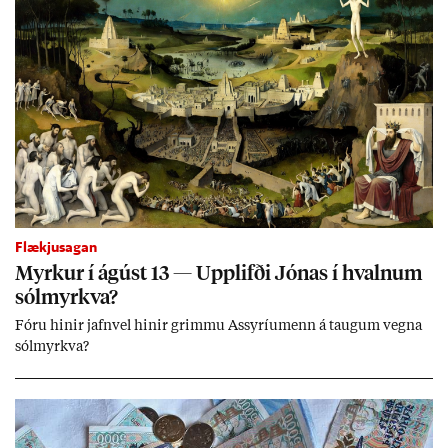
Flækjusagan
Myrk­ur í ág­úst 13 — Upp­lifði Jón­as í hvaln­um
sól­myrkva?
Fóru hinir jafn­vel hinir grimmu Ass­yríu­menn á taug­um vegna
sól­myrkva?