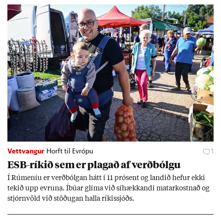
Vettvangur
Horft til Evrópu
1
ESB-rík­ið sem er plag­að af verð­bólgu
Í Rúm­en­íu er verð­bólg­an hátt í 11 pró­sent og land­ið hef­ur ekki
tek­ið upp evr­una. Íbú­ar glíma við sí­hækk­andi mat­ar­kostn­að og
stjórn­völd við stöð­ug­an halla rík­is­sjóðs.