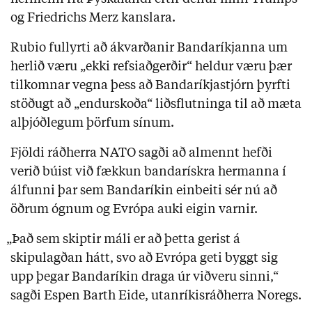
og Friedrichs Merz kanslara.
Rubio fullyrti að ákvarðanir Bandaríkjanna um
herlið væru „ekki refsiaðgerðir“ heldur væru þær
tilkomnar vegna þess að Bandaríkjastjórn þyrfti
stöðugt að „endurskoða“ liðsflutninga til að mæta
alþjóðlegum þörfum sínum.
Fjöldi ráðherra NATO sagði að almennt hefði
verið búist við fækkun bandarískra hermanna í
álfunni þar sem Bandaríkin einbeiti sér nú að
öðrum ógnum og Evrópa auki eigin varnir.
„Það sem skiptir máli er að þetta gerist á
skipulagðan hátt, svo að Evrópa geti byggt sig
upp þegar Bandaríkin draga úr viðveru sinni,“
sagði Espen Barth Eide, utanríkisráðherra Noregs.