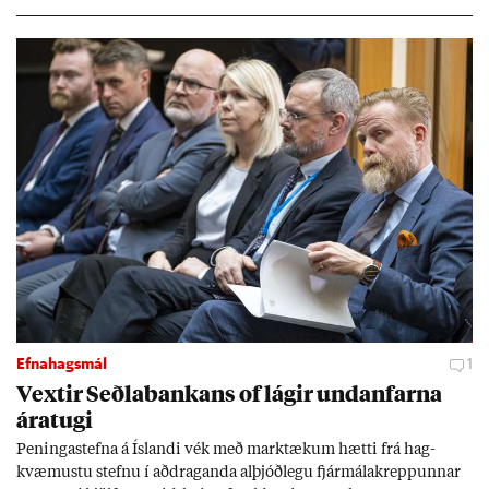
Efnahagsmál
1
Vext­ir Seðla­bank­ans of lág­ir und­an­farna
ára­tugi
Pen­inga­stefna á Ís­landi vék með mark­tæk­um hætti frá hag­
kvæm­ustu stefnu í að­drag­anda al­þjóð­legu fjár­málakrepp­unn­ar