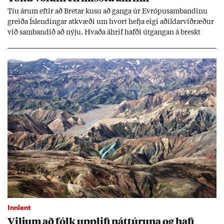
Tíu ár­um eft­ir að Bret­ar kusu að ganga úr Evr­ópu­sam­band­inu
greiða Ís­lend­ing­ar at­kvæði um hvort hefja eigi að­ild­ar­við­ræð­ur
við sam­band­ið að nýju. Hvaða áhrif hafði út­gang­an á breskt
sam­fé­lag og hvaða lex­íu geta Ís­lend­ing­ar lært af henni?
Innlent
Vilj­um að fólk upp­lifi nátt­úr­una og hafi