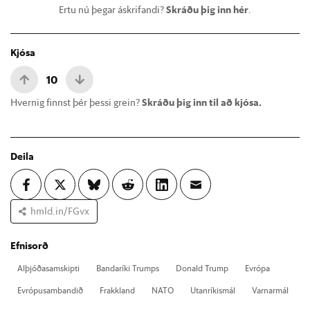
Ertu nú þegar áskrifandi?
Skráðu þig inn hér
.
Kjósa
10
Hvernig finnst þér þessi grein?
Skráðu þig inn til að kjósa.
Deila
hmld.in/FGvx
Efnisorð
Al­þjóða­sam­skipti
Banda­ríki Trumps
Don­ald Trump
Evr­ópa
Evr­ópu­sam­band­ið
Frakk­land
NATO
Ut­an­rík­is­mál
Varn­ar­mál