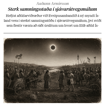
Auðunn Arnórsson
Sterk samn­ings­staða í sjáv­ar­út­vegs­mál­um
Hefj­ist að­ild­ar­við­ræð­ur við Evr­ópu­sam­band­ið á ný myndi Ís­
land vera í sterkri samn­ings­stöðu í sjáv­ar­út­vegs­mál­um, því sviði
sem flest­ir vænta að ráði úr­slit­um um hvort um ESB-að­ild Ís­
lands geti sam­ist. Hvað land­bún­að­ar­mál snert­ir myndi stuðn­
ing­ur við bænd­ur og dreif­býli breyt­ast mik­ið frá nú­ver­andi
kerfi, en sveigj­an­leiki til lausna er um­tals­verð­ur.