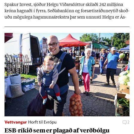
Spak­ur In­vest, sjóð­ur Helgu Við­ars­dótt­ur skil­aði 242 millj­óna
króna hagn­aði í fyrra. Seðla­bank­inn og for­sæt­is­ráðu­neyt­ið skoð­
uðu mögu­lega hags­muna­árekstra þar sem unnusti Helgu er Ás­
geir Jóns­son seðla­banka­stjóri.
Vettvangur
Horft til Evrópu
2
ESB-rík­ið sem er plag­að af verð­bólgu