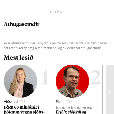
Athugasemdir
Allar athugasemdir eru ábyrgð á þeirra sem þær skrifa. Heimildin áskilur
sér rétt til að fjarlægja ærumeiðandi og óviðeigandi athugasemdir.
Mest lesið
1
2
Viðskipti
3
Pistill
1
Gre
Fékk 63 millj­ón­ir í
Lán
Kristján Kristjánsson
þókn­un vegna sjóðs­
ev
Erfð­ir, sið­ferði og