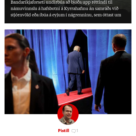
Banda­ríkja­for­seti und­ir­búa að bjóða upp rétt­indi til
námu­vinnslu á hafs­botni á Kyrra­haf­inu án sam­ráðs við
stjórn­völd eða íbúa á eyj­um í ná­grenn­inu, sem ótt­ast um
lífs­við­ur­væri sitt og um­hverfi.
Pistill
1