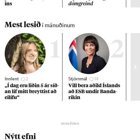
ins
dómgreind
Mest lesið
í mánuðinum
1
2
Innlent
2
Stjórnmál
14
Stj
„Í dag eru lið­in 5 ár síð­
Vill bera að­ild Ís­lands
Kre
an líf mitt breytt­ist að
að ESB und­ir Banda­
af 
ei­lífu“
rík­in
Nýtt efni