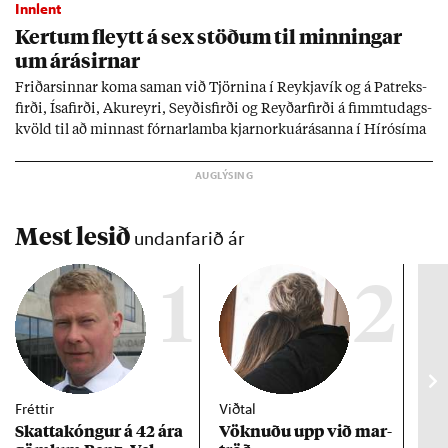
Innlent
Kert­um fleytt á sex stöð­um til minn­ing­ar
um árás­irn­ar
Frið­arsinn­ar koma sam­an við Tjörn­ina í Reykja­vík og á Pat­reks­
firði, Ísa­firði, Ak­ur­eyri, Seyð­is­firði og Reyð­ar­firði á fimmtu­dags­
kvöld til að minn­ast fórn­ar­lamba kjarn­orku­árás­anna í Hírósíma
og Naga­sakí.
Mest lesið
undanfarið ár
1
2
Fréttir
Viðtal
Inn
Skattakóng­ur á 42 ára
Vökn­uðu upp við mar­
RÚV