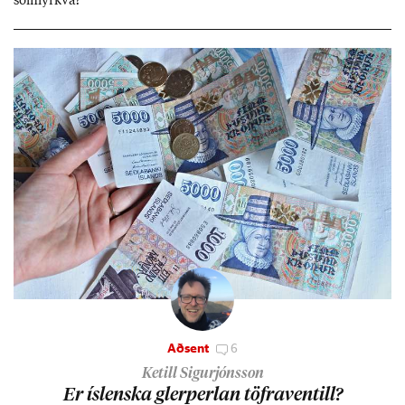
sól­myrkva?
Aðsent
6
Ketill Sigurjónsson
Er ís­lenska glerperl­an töfra­ventill?