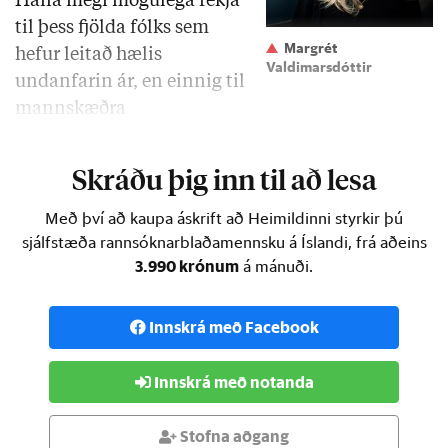
Hana megi mögulega rekja
til þess fjölda fólks sem
Margrét
hefur leitað hælis
Valdimarsdóttir
undanfarin ár, en einnig til
mannskæðra
hryðjuverkaárása sem íslamistar hafa framið. …
Skráðu þig inn til að lesa
Með því að kaupa áskrift að Heimildinni styrkir þú
sjálfstæða rannsóknarblaðamennsku á Íslandi, frá aðeins
3.990 krónum
á mánuði.
Innskrá með Facebook
Innskrá með notanda
Stofna aðgang