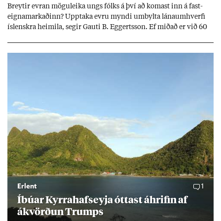
Breyt­ir evr­an mögu­leika ungs fólks á því að kom­ast inn á fast­
eigna­mark­að­inn? Upp­taka evru myndi um­bylta lánaum­hverfi
ís­lenskra heim­ila, seg­ir Gauti B. Eggerts­son. Ef mið­að er við 60
millj­óna króna lán til 25 ára myndi mán­að­ar­leg greiðslu­byrði
lækka um þriðj­ung.
Erlent
1
Íbú­ar Kyrra­hafs­eyja ótt­ast áhrif­in af
ákvörð­un Trumps