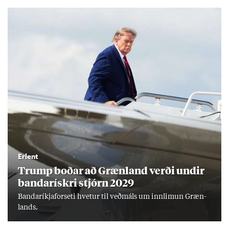
Erlent
Trump boð­ar að Græn­land verði und­ir
banda­rískri stjórn 2029
Banda­ríkja­for­seti hvet­ur til veð­máls um inn­limun Græn­
lands.