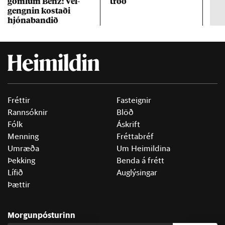
göml­um Benz: Vel­
tröð
Mar
gengn­in kostaði
un
hjóna­band­ið
Fréttir
Fasteignir
Rannsóknir
Blöð
Fólk
Áskrift
Menning
Fréttabréf
Umræða
Um Heimildina
Þekking
Benda á frétt
Lífið
Auglýsingar
Þættir
Morgunpósturinn