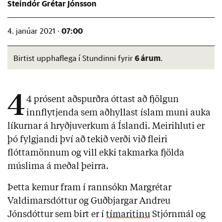
Steindór Grétar Jónsson
07:00
4. janúar 2021 ·
6 árum
Birtist upphaflega í Stundinni fyrir
.
4
4 prósent aðspurðra óttast að fjölgun
innflytjenda sem aðhyllast íslam muni auka
líkurnar á hryðjuverkum á Íslandi. Meirihluti er
þó fylgjandi því að tekið verði við fleiri
flóttamönnum og vill ekki takmarka fjölda
múslima á meðal þeirra.
Þetta kemur fram í rannsókn Margrétar
Valdimarsdóttur og Guðbjargar Andreu
Jónsdóttur sem birt er í
tímaritinu
Stjórnmál og