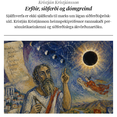
Kristján Kristjánsson
Erfð­ir, sið­ferði og dómgreind
Sjálf­hverfa er ekki sjálf­krafa til marks um lág­an sið­ferð­is­þrösk­
uld. Kristján Kristjáns­son heim­speki­pró­fess­or rann­sak­aði per­
sónu­leika­ein­kenni og sið­ferð­is­lega ákvörð­un­ar­töku.