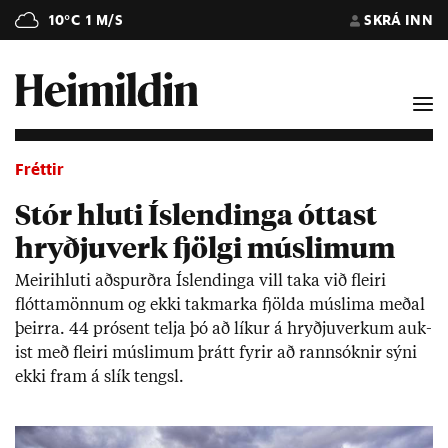
10°C
1 M/S
SKRÁ INN
Fréttir
Stór hluti Íslendinga óttast
hryðjuverk fjölgi múslimum
Meiri­hluti að­spurðra Ís­lend­inga vill taka við fleiri
flótta­mönn­um og ekki tak­marka fjölda múslima með­al
þeirra. 44 pró­sent telja þó að lík­ur á hryðju­verk­um auk­
ist með fleiri múslim­um þrátt fyr­ir að rann­sókn­ir sýni
ekki fram á slík tengsl.