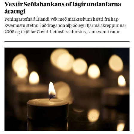
Vext­ir Seðla­bank­ans of lág­ir und­an­farna
ára­tugi
Pen­inga­stefna á Ís­landi vék með mark­tæk­um hætti frá hag­
kvæm­ustu stefnu í að­drag­anda al­þjóð­legu fjár­málakrepp­unn­ar
2008 og í kjöl­far Covid-heims­far­ald­urs­ins, sam­kvæmt rann­
sókn­ar­rit­gerð Seðla­bank­ans. Vext­ir hafa al­mennt ver­ið of lág­ir.
Tíð áföll og óvissa tor­velda hag­stjórn á Ís­landi.