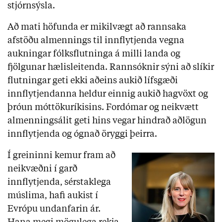
stjórnsýsla.
Að mati höfunda er mikilvægt að rannsaka
afstöðu almennings til innflytjenda vegna
aukningar fólksflutninga á milli landa og
fjölgunar hælisleitenda. Rannsóknir sýni að slíkir
flutningar geti ekki aðeins aukið lífsgæði
innflytjendanna heldur einnig aukið hagvöxt og
þróun móttökuríkisins. Fordómar og neikvætt
almenningsálit geti hins vegar hindrað aðlögun
innflytjenda og ógnað öryggi þeirra.
Í greininni kemur fram að
neikvæðni í garð
innflytjenda, sérstaklega
múslima, hafi aukist í
Evrópu undanfarin ár.