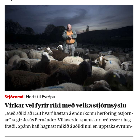
Stjórnmál
Horft til Evrópu
Virk­ar vel fyr­ir ríki með veika stjórn­sýslu
„Með að­ild að ESB hvarf hætt­an á end­ur­komu her­for­ingja­stjórn­
ar,“ seg­ir Jesús Fer­nández-Villa­ver­de, spænsk­ur pró­fess­or í hag­
fræði. Spánn hafi hagn­ast mik­ið á að­ild­inni en upp­taka evr­unn­
ar hafi engu að síð­ur skap­að áskor­an­ir.