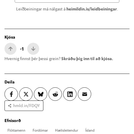
Leiðbeiningar má nálgast á
heimildin.is/leidbeiningar
.
Kjósa
-1
Hvernig finnst þér þessi grein?
Skráðu þig inn til að kjósa.
Deila
hmld.in/FDQY
Efnisorð
Flótta­menn
For­dóm­ar
Hæl­is­leit­end­ur
Ís­land