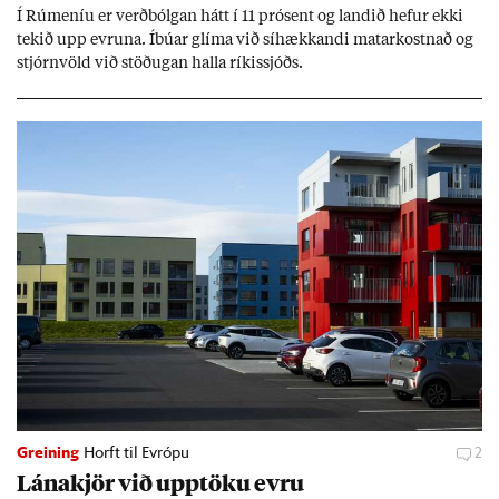
Í Rúm­en­íu er verð­bólg­an hátt í 11 pró­sent og land­ið hef­ur ekki
tek­ið upp evr­una. Íbú­ar glíma við sí­hækk­andi mat­ar­kostn­að og
stjórn­völd við stöð­ug­an halla rík­is­sjóðs.
Greining
Horft til Evrópu
2
Lána­kjör við upp­töku evru