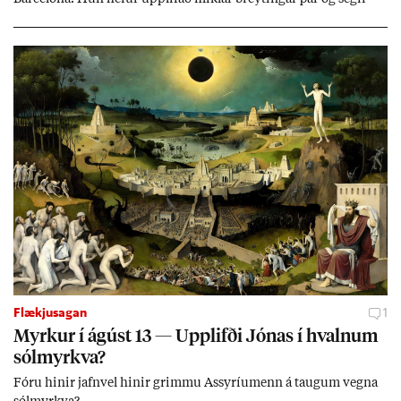
Evr­ópu­sam­band­ið hafa dælt styrkj­um til Spán­ar og það til ým­
issa mála, eins og til end­ur­bóta á sam­göng­um og land­bún­aði
jafnt sem styrkj­um til menn­ing­ar­mála. Þá hafi katalónsk­an hlot­
ið með­byr.
Flækjusagan
1
Myrk­ur í ág­úst 13 — Upp­lifði Jón­as í hvaln­um
sól­myrkva?
Fóru hinir jafn­vel hinir grimmu Ass­yríu­menn á taug­um vegna