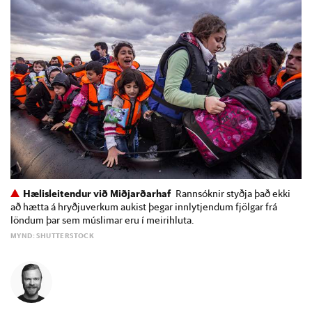
Hælisleitendur við Miðjarðarhaf
Rannsóknir styðja það ekki
að hætta á hryðjuverkum aukist þegar innlytjendum fjölgar frá
löndum þar sem múslimar eru í meirihluta.
MYND: SHUTTERSTOCK