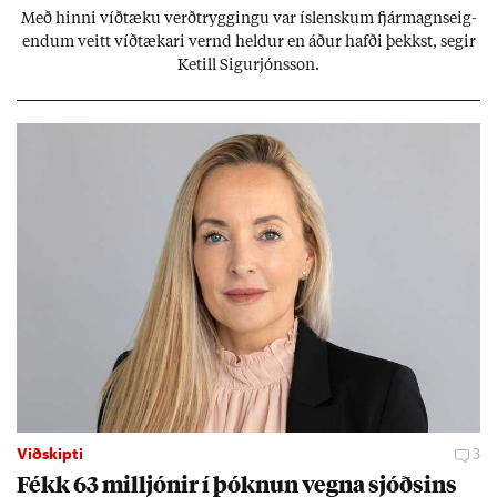
Með hinni víð­tæku verð­trygg­ingu var ís­lensk­um fjár­magns­eig­
end­um veitt víð­tæk­ari vernd held­ur en áð­ur hafði þekkst, seg­ir
Ketill Sig­ur­jóns­son.
Viðskipti
3
Fékk 63 millj­ón­ir í þókn­un vegna sjóðs­ins