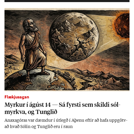
Flækjusagan
Myrk­ur í ág­úst 14 — Sá fyrsti sem skildi sól­
myrkva, og Tungl­ið
An­axagór­as var dæmd­ur í út­legð í Aþenu eft­ir að hafa upp­götv­
að hvað Sól­in og Tungl­ið eru í raun