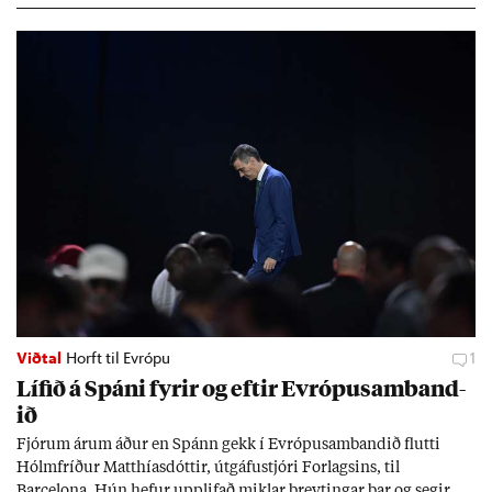
Viðtal
Horft til Evrópu
1
Líf­ið á Spáni fyr­ir og eft­ir Evr­ópu­sam­band­
ið
Fjór­um ár­um áð­ur en Spánn gekk í Evr­ópu­sam­band­ið flutti
Hólm­fríð­ur Matth­ías­dótt­ir, út­gáfu­stjóri For­lags­ins, til
Barcelona. Hún hef­ur upp­lif­að mikl­ar breyt­ing­ar þar og seg­ir