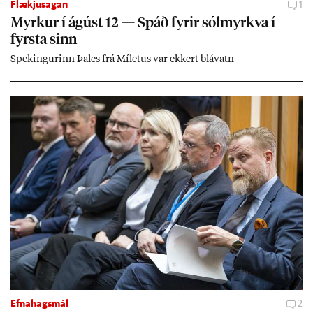
Flækjusagan
1
Myrk­ur í ág­úst 12 — Spáð fyr­ir sól­myrkva í
fyrsta sinn
Spek­ing­ur­inn Þa­les frá Míletus var ekk­ert blá­vatn
Efnahagsmál
2