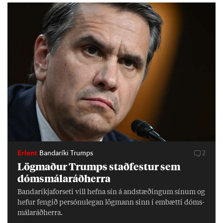
Erlent
Bandaríki Trumps
2
Lög­mað­ur Trumps stað­fest­ur sem
dóms­mála­ráð­herra
Banda­ríkja­for­seti vill hefna sín á and­stæð­ing­um sín­um og
hef­ur feng­ið per­sónu­leg­an lög­mann sinn í embætti dóms­
mála­ráð­herra.