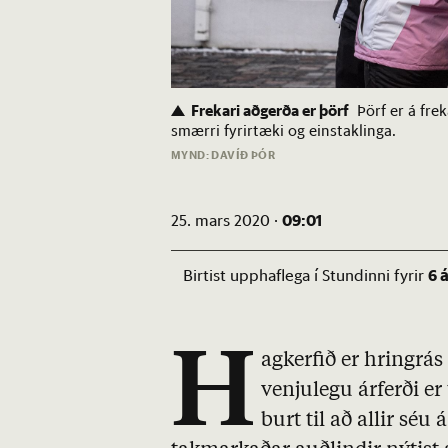
Frekari aðgerða er þörf
Þörf er á fre
smærri fyrirtæki og einstaklinga.
MYND: DAVÍÐ ÞÓR
09:01
25. mars 2020 ·
6 
Birtist upphaflega í Stundinni fyrir
H
agkerfið er hringrás 
venjulegu árferði er
burt til að allir sé