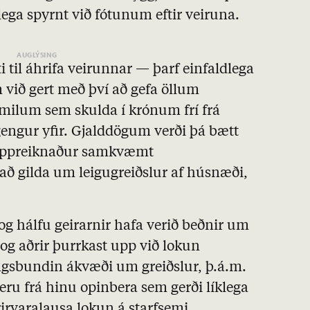
lega spyrnt við fótunum eftir veiruna.
ti til áhrifa veirunnar — þarf einfaldlega
m við gert með því að gefa öllum
milum sem skulda í krónum frí frá
engur yfir. Gjalddögum verði þá bætt
ll uppreiknaður samkvæmt
að gilda um leigugreiðslur af húsnæði,
 og hálfu geirarnir hafa verið beðnir um
 og aðrir þurrkast upp við lokun
ngsbundin ákvæði um greiðslur, þ.á.m.
eru frá hinu opinbera sem gerði líklega
yrirvaralausa lokun á starfsemi.