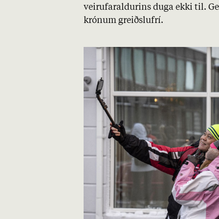
veirufar­ald­ur­ins duga ekki til. 
krón­um greiðslu­frí.