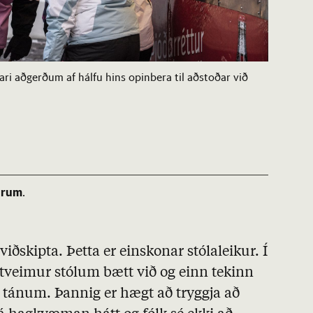
kari aðgerðum af hálfu hins opinbera til aðstoðar við
árum
.
viðskipta. Þetta er einskonar stólaleikur. Í
 tveimur stólum bætt við og einn tekinn
u á tánum. Þannig er hægt að tryggja að