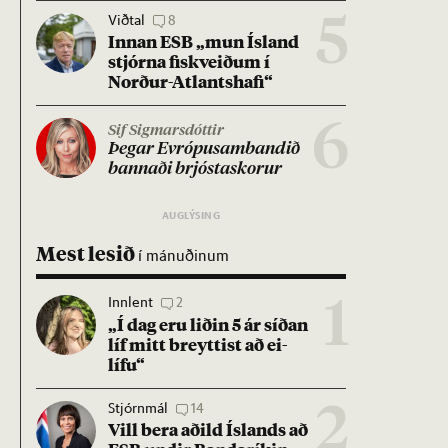
Viðtal
8
5
Inn­an ESB „mun Ís­land
stjórna fisk­veið­um í
Norð­ur-Atlants­hafi“
6
Sif Sigmarsdóttir
Þeg­ar Evr­ópu­sam­band­ið
bann­aði brjósta­skor­ur
Mest lesið
í mánuðinum
Innlent
2
1
„Í dag eru lið­in 5 ár síð­an
líf mitt breytt­ist að ei­
lífu“
Stjórnmál
14
2
Vill bera að­ild Ís­lands að