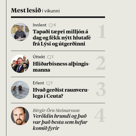
Mest lesið
í vikunni
Innlent
4
1
Tap­aði tæpri millj­ón á
dag og fékk nýtt hluta­fé
frá Lýsi og út­gerð­inni
Úttekt
1
2
Hlið­ar­bis­ness al­þing­is­
manna
Erlent
1
3
Hvað gerð­ist raun­veru­
lega í Ceuta?
4
Birgir Örn Steinarsson
Ver­öld­in hrundi og það
var það besta sem hef­ur
kom­ið fyr­ir