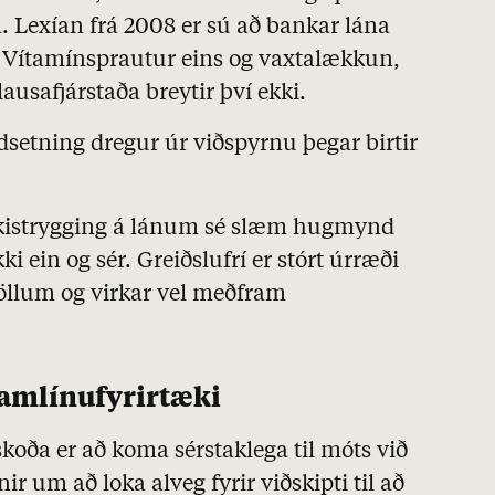
a. Lexían frá 2008 er sú að bankar lána
. Vítamínsprautur eins og vaxtalækkun,
lausafjárstaða breytir því ekki.
dsetning dregur úr viðspyrnu þegar birtir
ríkistrygging á lánum sé slæm hugmynd
ki ein og sér. Greiðslufrí er stórt úrræði
llum og virkar vel meðfram
ramlínufyrirtæki
oða er að koma sérstaklega til móts við
ir um að loka alveg fyrir viðskipti til að