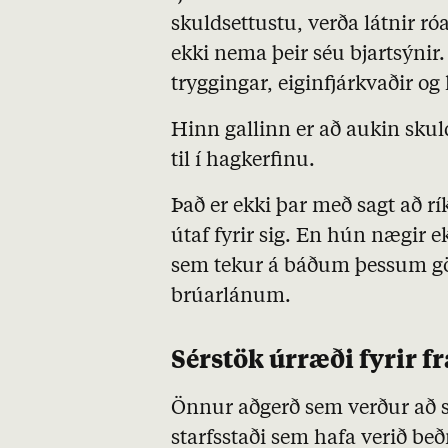
skuldsettustu, verða látnir ró
ekki nema þeir séu bjartsýnir
tryggingar, eiginfjárkvaðir og 
Hinn gallinn er að aukin skul
til í hagkerfinu.
Það er ekki þar með sagt að 
útaf fyrir sig. En hún nægir ek
sem tekur á báðum þessum gö
brúarlánum.
Sérstök úrræði fyrir f
Önnur aðgerð sem verður að sk
starfsstaði sem hafa verið beðn