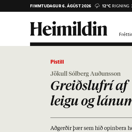
FIMMTUDAGUR 6. ÁGÚST 2026
12°C
RIGNING
Frétti
Pistill
Jökull Sólberg Auðunsson
Greiðslufrí af
leigu og lánu
Að­gerð­ir þær sem hið op­in­bera h