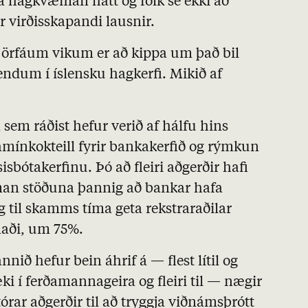
á hagkvæman hátt og fólk sé ekki að
r virðisskapandi lausnir.
á örfáum vikum er að kippa um það bil
ndum í íslensku hagkerfi. Mikið af
sem ráðist hefur verið af hálfu hins
amínkokteill fyrir bankakerfið og rýmkun
sbótakerfinu. Þó að fleiri aðgerðir hafi
man stöðuna þannig að bankar hafa
g til skamms tíma geta rekstraraðilar
naði, um 75%.
ið hefur bein áhrif á — flest lítil og
æki í ferðamannageira og fleiri til — nægir
tórar aðgerðir til að tryggja viðnámsþrótt