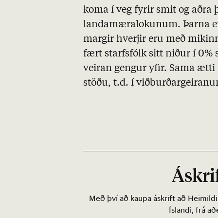
koma í veg fyrir smit og aðra 
landamæralokunum. Þarna er 
margir hverjir eru með mikinn
fært starfsfólk sitt niður í 0%
veiran gengur yfir. Sama ætti
stöðu, t.d. í viðburðargeiran
Áskrif
Með því að kaupa áskrift að Heimild
Íslandi, frá a