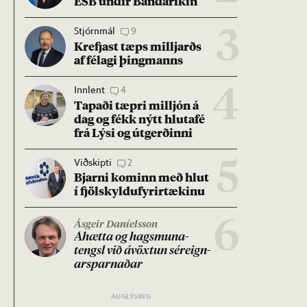
ESB und­ir Banda­rík­in
Stjórnmál
9
3
Krefjast tæps millj­arðs
af fé­lagi þing­manns
Innlent
4
4
Tap­aði tæpri millj­ón á
dag og fékk nýtt hluta­fé
frá Lýsi og út­gerð­inni
Viðskipti
2
5
Bjarni kom­inn með hlut
í fjöl­skyldu­fyr­ir­tæk­inu
6
Ásgeir Daníelsson
Áhætta og hags­muna­
tengsl við ávöxt­un sér­eign­
ar­sparn­að­ar