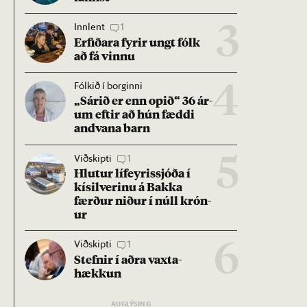
Innlent
1
3
Erf­ið­ara fyr­ir ungt fólk
að fá vinnu
Fólkið í borginni
4
„Sár­ið er enn op­ið“ 36 ár­
um eft­ir að hún fæddi
and­vana barn
Viðskipti
1
5
Hlut­ur líf­eyr­is­sjóða í
kís­il­ver­inu á Bakka
færð­ur nið­ur í núll krón­
ur
Viðskipti
1
6
Stefn­ir í aðra vaxta­
hækk­un