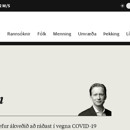
2 M/S
r
Rannsóknir
Fólk
Menning
Umræða
Þekking
Lí
m
ef­ur ákveð­ið að ráð­ast í vegna COVID-19