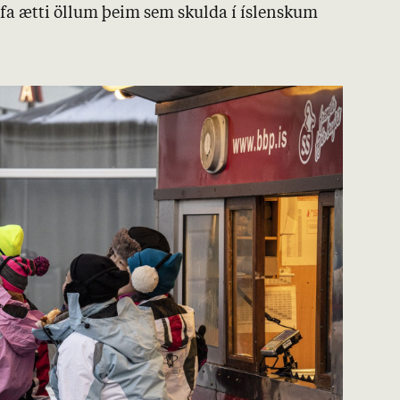
Gefa ætti öll­um þeim sem skulda í ís­lensk­um