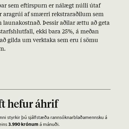
þar sem eftirspurn er nálægt núlli útaf
aragrúi af smærri rekstraraðilum sem
 launakostnað. Þessir aðilar ættu að geta
 starfshlutfall, ekki bara 25%, á meðan
 að gilda um verktaka sem eru í sömu
um.
t hefur áhrif
inni styrkir þú sjálfstæða rannsóknarblaðamennsku á
3.990 krónum
ðeins
á mánuði.