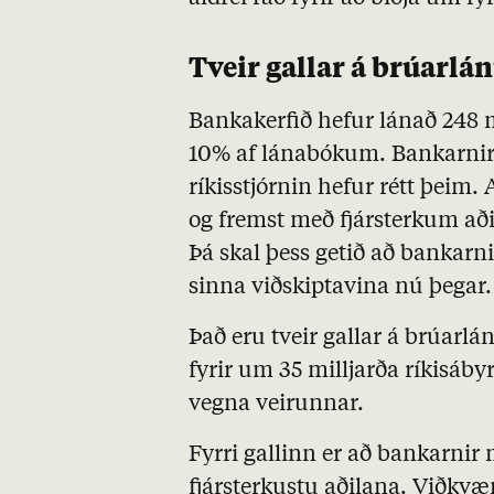
Tveir gallar á brúarl
Bankakerfið hefur lánað 248 m
10% af lánabókum. Bankarnir
ríkisstjórnin hefur rétt þeim
og fremst með fjársterkum aði
Þá skal þess getið að bankarni
sinna viðskiptavina nú þegar.
Það eru tveir gallar á brúarlá
fyrir um 35 milljarða ríkisáby
vegna veirunnar.
Fyrri gallinn er að bankarnir 
fjársterkustu aðilana. Viðkvæm