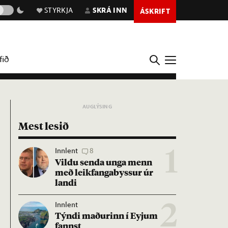
STYRKJA
SKRÁ INN
ÁSKRIFT
fið
Mest lesið
Innlent
8
1
Vildu senda unga menn
með leik­fanga­byss­ur úr
landi
Innlent
2
Týndi mað­ur­inn í Eyj­um
fannst