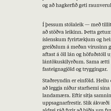
og að hagkerfið geti raunveru
Í þessum stólaleik — með tilli
að stöðva leikinn. Þetta getu
íslenskum fyrirtækjum og hei
greiðslum á meðan vírusinn g
aftast á öll lán og höfuðstó
lántökuskilyrðum. Sama ætti 
fasteignagjöld og tryggingar.
Staðreyndin er einföld. Heilu
að leggja niður starfsemi sína
landamæra. Eftir sitja samni
uppsagnarfrestir. Slík ákvæði 
aldrei ráð fyrir að biðja um f