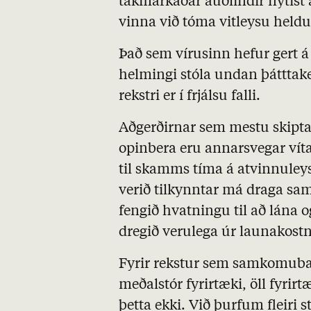
takmarkaðar auðlindir nýtist 
vinna við tóma vitleysu heldu
Það sem vírusinn hefur gert 
helmingi stóla undan þátttake
rekstri er í frjálsu falli.
Aðgerðirnar sem mestu skipta 
opinbera eru annarsvegar vít
til skamms tíma á atvinnuleysi
verið tilkynntar má draga sa
fengið hvatningu til að lána o
dregið verulega úr launakost
Fyrir rekstur sem samkomubann
meðalstór fyrirtæki, öll fyrirt
þetta ekki. Við þurfum fleiri s