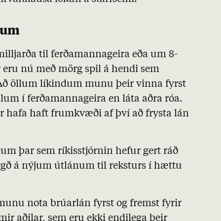
ánum
illjarða til ferðamannageira eða um 8-
 eru nú með mörg spil á hendi sem
. Að öllum líkindum munu þeir vinna fyrst
lum í ferðamannageira en láta aðra róa.
r hafa haft frumkvæði af því að frysta lán
num þar sem ríkisstjórnin hefur gert ráð
rgð á nýjum útlánum til reksturs í hættu
munu nota brúarlán fyrst og fremst fyrir
ir aðilar, sem eru ekki endilega þeir