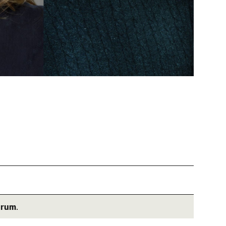
árum
.