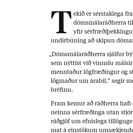
T
ekið er sérstaklega fr
dómsmálaráðherra til
yfir sérfræðiþekkingu
undirbúning að skipun dómar
„Dómsmálaráðherra sjálfur býr
sem nýttist við vinnslu málsi
menntaður lögfræðingur og s
lögmaður um árabil,“ segir m
bréfinu.
Fram kemur að ráðherra hafi ek
neinna sérfræðinga utan stjór
ráðgjöf um efnislega tillöguger
mat á einstökum umsækjend