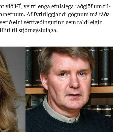
ent við HÍ, veitti enga efn­is­lega ráð­gjöf um til­
ara­efn­um. Af fyr­ir­liggj­andi gögn­um má ráða
ver­ið eini sér­fræð­ing­ur­inn sem taldi eig­in
liti til stjórn­sýslu­laga.