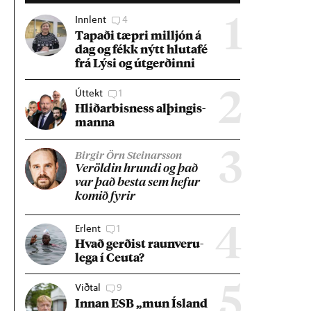
Innlent
4
1
Tap­aði tæpri millj­ón á
dag og fékk nýtt hluta­fé
frá Lýsi og út­gerð­inni
Úttekt
1
2
Hlið­ar­bis­ness al­þing­is­
manna
3
Birgir Örn Steinarsson
Ver­öld­in hrundi og það
var það besta sem hef­ur
kom­ið fyr­ir
Erlent
1
4
Hvað gerð­ist raun­veru­
lega í Ceuta?
Viðtal
9
5
Inn­an ESB „mun Ís­land