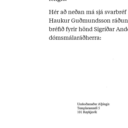
Hér að neðan má sjá svarbréf 
Haukur Guðmundsson ráðuney
bréfið fyrir hönd Sigríðar An
dómsmálaráðherra: