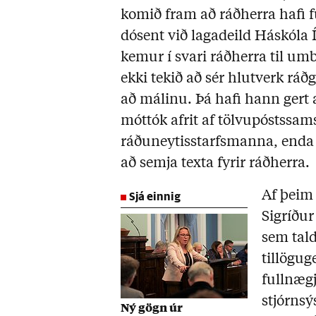
komið fram að ráðherra hafi 
dósent við lagadeild Háskóla
kemur í svari ráðherra til u
ekki tekið að sér hlutverk ráð
að málinu. Þá hafi hann gert
móttók afrit af tölvupóstss
ráðuneytisstarfsmanna, enda h
að semja texta fyrir ráðherra.
Sjá einnig
Af þeim 
Sigríður
sem tald
tillögug
fullnægj
stjórnsý
Ný gögn úr