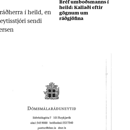
Bréf umboðsmanns í
heild: Kallaði eftir
ráðherra í heild, en
gögnum um
ráðgjöfina
tisstjóri sendi
dersen