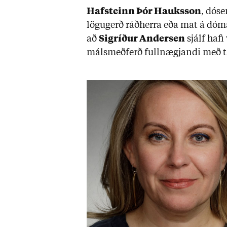
Haf­steinn Þór Hauks­son
, dós­
lögu­gerð ráð­herra eða mat á dóm­
að
Sig­ríð­ur And­er­sen
sjálf hafi 
máls­með­ferð full­nægj­andi með til­