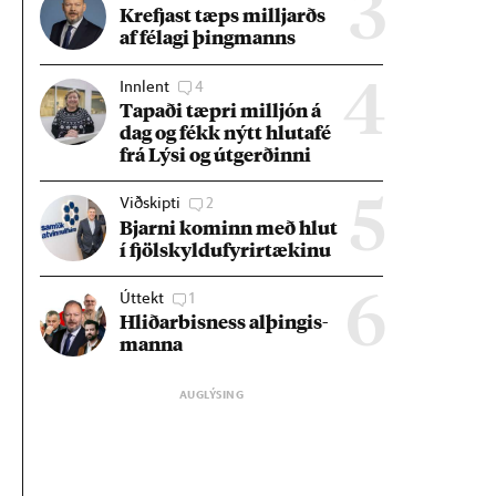
3
Krefjast tæps millj­arðs
af fé­lagi þing­manns
Innlent
4
4
Tap­aði tæpri millj­ón á
dag og fékk nýtt hluta­fé
frá Lýsi og út­gerð­inni
Viðskipti
2
5
Bjarni kom­inn með hlut
í fjöl­skyldu­fyr­ir­tæk­inu
Úttekt
1
6
Hlið­ar­bis­ness al­þing­is­
manna