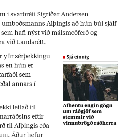
am í svarbréfi Sigríðar Andersen
 umboðsmanns Alþingis að hún búi sjálf
 sem hafi nýst við málsmeðferð og
a við Landsrétt.
Sjá einnig
 yfir sérþekkingu
ns en hún er
tarfaði sem
eðal annars í
Afhentu engin gögn
ki leitað til
um ráðgjöf sem
narráðsins eftir
stemmir við
vinnubrögð ráðherra
ð til Alþingis eða
um. Áður hefur