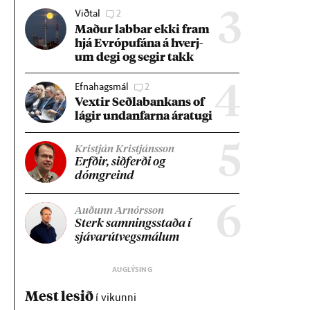
Viðtal
2
3
Mað­ur labb­ar ekki fram
hjá Evr­ópuf­ána á hverj­
um degi og seg­ir takk
Efnahagsmál
2
4
Vext­ir Seðla­bank­ans of
lág­ir und­an­farna ára­tugi
5
Kristján Kristjánsson
Erfð­ir, sið­ferði og
dómgreind
6
Auðunn Arnórsson
Sterk samn­ings­staða í
sjáv­ar­út­vegs­mál­um
Mest lesið
í vikunni