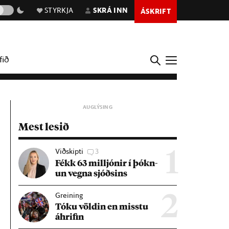
STYRKJA
SKRÁ INN
ÁSKRIFT
fið
Mest lesið
Viðskipti
3
1
Fékk 63 millj­ón­ir í þókn­
un vegna sjóðs­ins
Greining
2
Tóku völd­in en misstu
áhrif­in