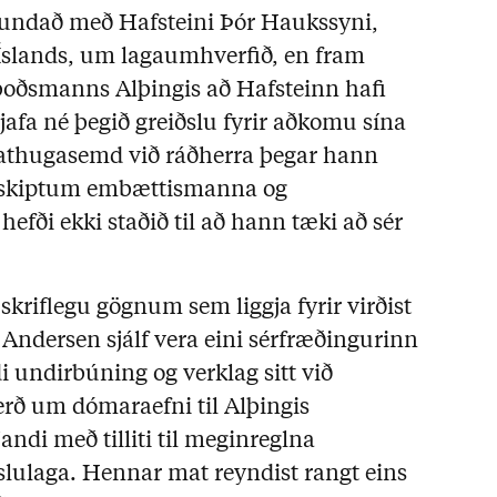
fundað með Hafsteini Þór Haukssyni,
 Íslands, um lagaumhverfið, en fram
mboðsmanns Alþingis að Hafsteinn hafi
gjafa né þegið greiðslu fyrir aðkomu sína
 athugasemd við ráðherra þegar hann
amskiptum embættismanna og
efði ekki staðið til að hann tæki að sér
skriflegu gögnum sem liggja fyrir virðist
 Andersen sjálf vera eini sérfræðingurinn
i undirbúning og verklag sitt við
erð um dómaraefni til Alþingis
andi með tilliti til meginreglna
slulaga. Hennar mat reyndist rangt eins