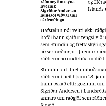
og Héra
ráðuneytinu sýna
hvernig
Íslands
Sigríður Andersen
hunsaði viðvaranir
sérfræðinga
Hafsteinn Þór veitti ekki ráðg
hafði hann sjálfur tengsl vi
sem Stundin og fréttaskýring
að sérfræðingar í þremur ráð
ráðherra að undirbúa málið b
Stundin birti bréf umboðsman
ráðherra í heild þann 23. janú
hann óskað eftir gögnum um
Sigríðar Andersen í Landsrét
annars um ráðgjöf sem ráðher
fengið.