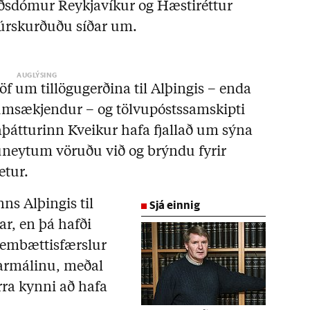
ðsdómur Reykjavíkur og Hæstiréttur
 úrskurðuðu síðar um.
jöf um tillögugerðina til Alþingis – enda
ð umsækjendur – og tölvupóstssamskipti
aþátturinn Kveikur hafa fjallað um sýna
uneytum vöruðu við og brýndu fyrir
etur.
Sjá einnig
ns Alþingis til
ar, en þá hafði
 embættisfærslur
tarmálinu, meðal
ra kynni að hafa