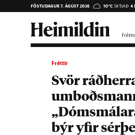
FÖSTUDAGUR 7. ÁGÚST 2026
10°C
SKÝJAÐ
4
Frétti
Fréttir
Svör ráðherra
umboðsmanns
„Dómsmálará
býr yfir sér