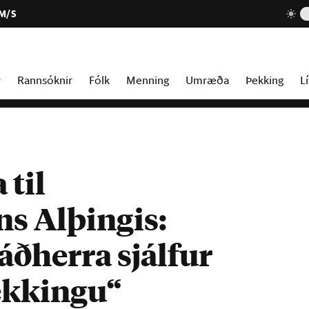
 M/S
r
Rannsóknir
Fólk
Menning
Umræða
Þekking
Lí
 til
 Alþingis:
ðherra sjálfur
þekkingu“