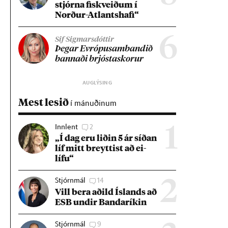
stjórna fisk­veið­um í
Norð­ur-Atlants­hafi“
6
Sif Sigmarsdóttir
Þeg­ar Evr­ópu­sam­band­ið
bann­aði brjósta­skor­ur
Mest lesið
í mánuðinum
Innlent
2
1
„Í dag eru lið­in 5 ár síð­an
líf mitt breytt­ist að ei­
lífu“
Stjórnmál
14
2
Vill bera að­ild Ís­lands að
ESB und­ir Banda­rík­in
Stjórnmál
9