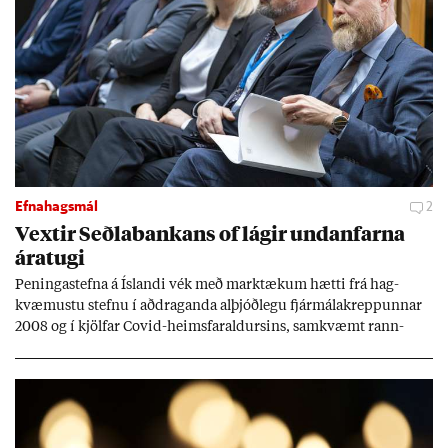
Efnahagsmál
2
Vext­ir Seðla­bank­ans of lág­ir und­an­farna
ára­tugi
Pen­inga­stefna á Ís­landi vék með mark­tæk­um hætti frá hag­
kvæm­ustu stefnu í að­drag­anda al­þjóð­legu fjár­málakrepp­unn­ar
2008 og í kjöl­far Covid-heims­far­ald­urs­ins, sam­kvæmt rann­
sókn­ar­rit­gerð Seðla­bank­ans. Vext­ir hafa al­mennt ver­ið of lág­ir.
Tíð áföll og óvissa tor­velda hag­stjórn á Ís­landi.