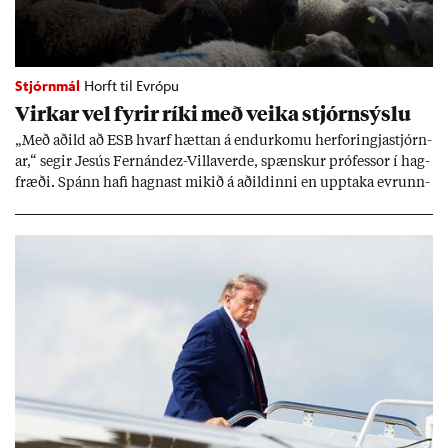
Stjórnmál
Horft til Evrópu
Virk­ar vel fyr­ir ríki með veika stjórn­sýslu
„Með að­ild að ESB hvarf hætt­an á end­ur­komu her­for­ingja­stjórn­
ar,“ seg­ir Jesús Fer­nández-Villa­ver­de, spænsk­ur pró­fess­or í hag­
fræði. Spánn hafi hagn­ast mik­ið á að­ild­inni en upp­taka evr­unn­
ar hafi engu að síð­ur skap­að áskor­an­ir.