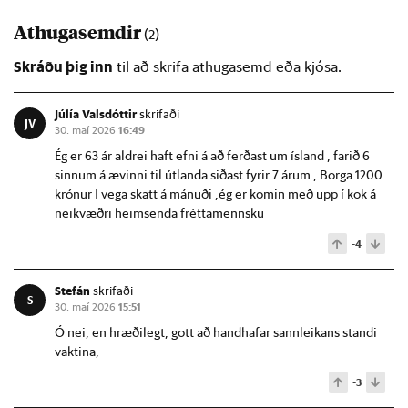
Athugasemdir
(2)
Skráðu þig inn
til að skrifa athugasemd eða kjósa.
Júlía Valsdóttir
skrifaði
JV
30. maí 2026
16:49
Ég er 63 ár aldrei haft efni á að ferðast um ísland , farið 6
sinnum á ævinni til útlanda siðast fyrir 7 árum , Borga 1200
krónur I vega skatt á mánuði ,ég er komin með upp í kok á
neikvæðri heimsenda fréttamennsku
-4
Stefán
skrifaði
S
30. maí 2026
15:51
Ó nei, en hræðilegt, gott að handhafar sannleikans standi
vaktina,
-3