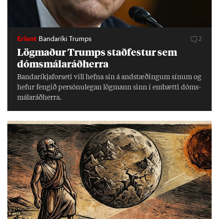
Erlent
Bandaríki Trumps
2
Lög­mað­ur Trumps stað­fest­ur sem
dóms­mála­ráð­herra
Banda­ríkja­for­seti vill hefna sín á and­stæð­ing­um sín­um og
hef­ur feng­ið per­sónu­leg­an lög­mann sinn í embætti dóms­
mála­ráð­herra.