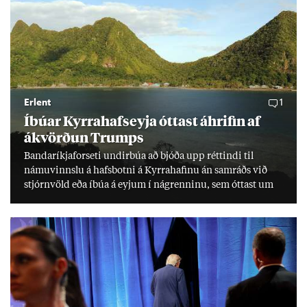
Erlent
1
Íbú­ar Kyrra­hafs­eyja ótt­ast áhrif­in af
ákvörð­un Trumps
Banda­ríkja­for­seti und­ir­búa að bjóða upp rétt­indi til
námu­vinnslu á hafs­botni á Kyrra­haf­inu án sam­ráðs við
stjórn­völd eða íbúa á eyj­um í ná­grenn­inu, sem ótt­ast um
lífs­við­ur­væri sitt og um­hverfi.