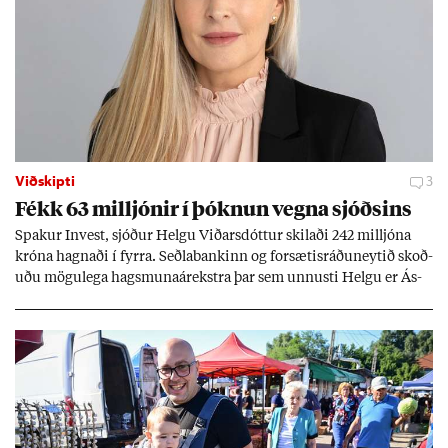
Viðskipti
3
Fékk 63 millj­ón­ir í þókn­un vegna sjóðs­ins
Spak­ur In­vest, sjóð­ur Helgu Við­ars­dótt­ur skil­aði 242 millj­óna
króna hagn­aði í fyrra. Seðla­bank­inn og for­sæt­is­ráðu­neyt­ið skoð­
uðu mögu­lega hags­muna­árekstra þar sem unnusti Helgu er Ás­
geir Jóns­son seðla­banka­stjóri.