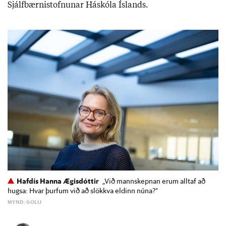
Sjálf­bærni­stofn­un­ar Há­skóla Ís­lands.
Hafdís Hanna Ægisdóttir
„Við mannskepnan erum alltaf að
hugsa: Hvar þurfum við að slökkva eldinn núna?“
MYND: GOLLI