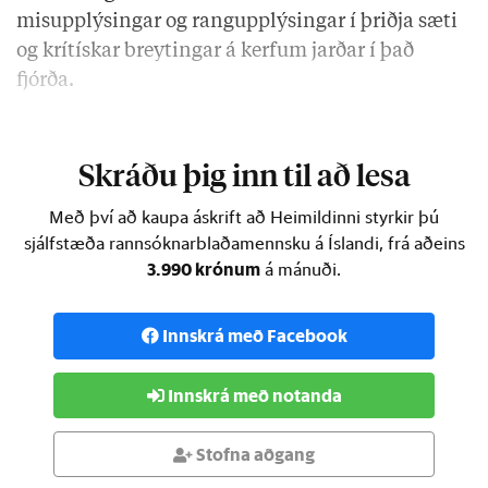
misupplýsingar og rangupplýsingar í þriðja sæti
og krítískar breytingar á kerfum jarðar í það
fjórða.
Þegar litið er til skamms tíma …
Skráðu þig inn til að lesa
Með því að kaupa áskrift að Heimildinni styrkir þú
sjálfstæða rannsóknarblaðamennsku á Íslandi, frá aðeins
3.990 krónum
á mánuði.
Innskrá með Facebook
Innskrá með notanda
Stofna aðgang