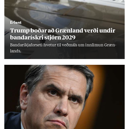
Erlent
Trump boð­ar að Græn­land verði und­ir
banda­rískri stjórn 2029
Banda­ríkja­for­seti hvet­ur til veð­máls um inn­limun Græn­
lands.