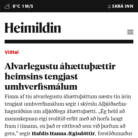
8°C
1 M/S
SKRÁ INN
Viðtal
Alvarlegustu áhættuþættir
heimsins tengjast
umhverfismálum
Fimm af tíu al­var­leg­ustu áhættu­þátt­um næstu tíu ár­in
tengj­ast um­hverf­is­mál­um seg­ir í skýrslu Al­þjóða­efna­
hags­ráðs­ins um al­þjóð­lega áhættu­þætti. „Ég held að
mann­skepn­an eigi svo­lít­ið erfitt með að horfa langt
fram í tím­ann, en það er eitt­hvað sem við þurf­um að
gera,“ seg­ir
Haf­dís Hanna Æg­is­dótt­ir
, for­stöðu­mað­ur