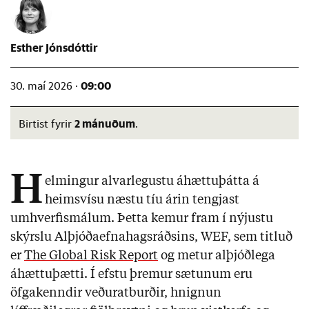
Esther Jónsdóttir
09:00
30. maí 2026 ·
2 mánuðum
Birtist fyrir
.
H
elmingur alvarlegustu áhættuþátta á
heimsvísu næstu tíu árin tengjast
umhverfismálum. Þetta kemur fram í nýjustu
skýrslu Alþjóðaefnahagsráðsins, WEF, sem titluð
er
The Global Risk Report
og metur alþjóðlega
áhættuþætti. Í efstu þremur sætunum eru
öfgakenndir veðuratburðir, hnignun