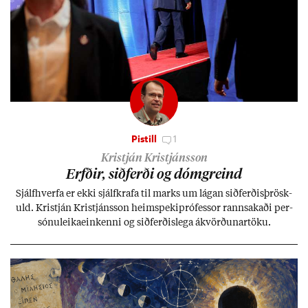
Pistill
1
Kristján Kristjánsson
Erfð­ir, sið­ferði og dómgreind
Sjálf­hverfa er ekki sjálf­krafa til marks um lág­an sið­ferð­is­þrösk­
uld. Kristján Kristjáns­son heim­speki­pró­fess­or rann­sak­aði per­
sónu­leika­ein­kenni og sið­ferð­is­lega ákvörð­un­ar­töku.