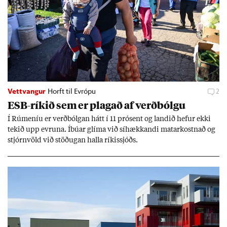
Vettvangur
Horft til Evrópu
2
ESB-rík­ið sem er plag­að af verð­bólgu
Í Rúm­en­íu er verð­bólg­an hátt í 11 pró­sent og land­ið hef­ur ekki
tek­ið upp evr­una. Íbú­ar glíma við sí­hækk­andi mat­ar­kostn­að og
stjórn­völd við stöð­ug­an halla rík­is­sjóðs.