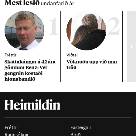
Mest lesið
undanfarið ár
1
2
Fréttir
Viðtal
Inn
Skattakóng­ur á 42 ára
Vökn­uðu upp við mar­
RÚV
göml­um Benz: Vel­
tröð
Mar
gengn­in kostaði
un
hjóna­band­ið
Fréttir
Fasteignir
Rannsóknir
Blöð