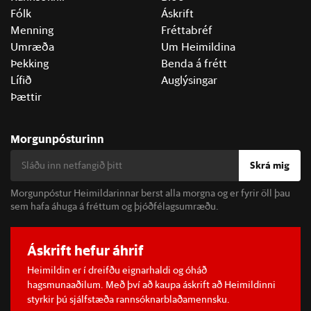
Fólk
Áskrift
Menning
Fréttabréf
Umræða
Um Heimildina
Þekking
Benda á frétt
Lífið
Auglýsingar
Þættir
Morgunpósturinn
Skrá mig
Morgunpóstur Heimildarinnar berst alla morgna og er fyrir öll þau
sem hafa áhuga á fréttum og þjóðfélagsumræðu.
Áskrift hefur áhrif
Heimildin er í dreifðu eignarhaldi og óháð
hagsmunaaðilum. Með því að kaupa áskrift að Heimildinni
styrkir þú sjálfstæða rannsóknarblaðamennsku.