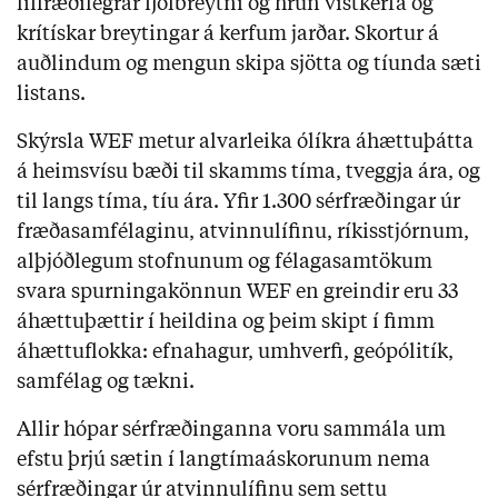
líffræðilegrar fjölbreytni og hrun vistkerfa og
krítískar breytingar á kerfum jarðar. Skortur á
auðlindum og mengun skipa sjötta og tíunda sæti
listans.
Skýrsla WEF metur alvarleika ólíkra áhættuþátta
á heimsvísu bæði til skamms tíma, tveggja ára, og
til langs tíma, tíu ára. Yfir 1.300 sérfræðingar úr
fræðasamfélaginu, atvinnulífinu, ríkisstjórnum,
alþjóðlegum stofnunum og félagasamtökum
svara spurningakönnun WEF en greindir eru 33
áhættuþættir í heildina og þeim skipt í fimm
áhættuflokka: efnahagur, umhverfi, geópólitík,
samfélag og tækni.
Allir hópar sérfræðinganna voru sammála um
efstu þrjú sætin í langtímaáskorunum nema
sérfræðingar úr atvinnulífinu sem settu