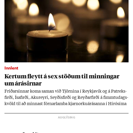
Innlent
Kert­um fleytt á sex stöð­um til minn­ing­ar
um árás­irn­ar
Frið­arsinn­ar koma sam­an við Tjörn­ina í Reykja­vík og á Pat­reks­
firði, Ísa­firði, Ak­ur­eyri, Seyð­is­firði og Reyð­ar­firði á fimmtu­dags­
kvöld til að minn­ast fórn­ar­lamba kjarn­orku­árás­anna í Hírósíma
og Naga­sakí.