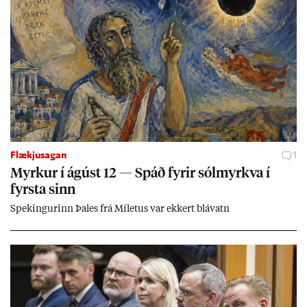
Flækjusagan
1
Myrk­ur í ág­úst 12 — Spáð fyr­ir sól­myrkva í
fyrsta sinn
Spek­ing­ur­inn Þa­les frá Míletus var ekk­ert blá­vatn