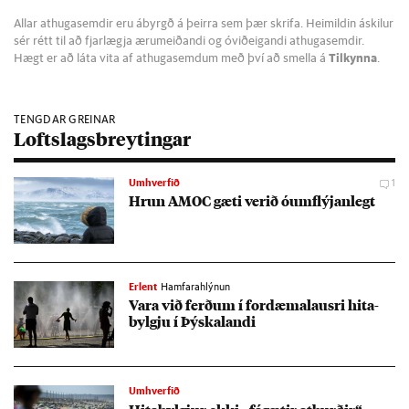
Allar athugasemdir eru ábyrgð á þeirra sem þær skrifa. Heimildin áskilur
sér rétt til að fjarlægja ærumeiðandi og óviðeigandi athugasemdir.
Hægt er að láta vita af athugasemdum með því að smella á
Tilkynna
.
TENGDAR GREINAR
Loftslagsbreytingar
Umhverfið
1
Hrun AMOC gæti ver­ið óumflýj­an­legt
Erlent
Hamfarahlýnun
Vara við ferð­um í for­dæma­lausri hita­
bylgju í Þýskalandi
Umhverfið