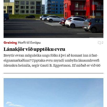
Greining
Horft til Evrópu
2
Lána­kjör við upp­töku evru
Breyt­ir evr­an mögu­leika ungs fólks á því að kom­ast inn á fast­
eigna­mark­að­inn? Upp­taka evru myndi um­bylta lánaum­hverfi
ís­lenskra heim­ila, seg­ir Gauti B. Eggerts­son. Ef mið­að er við 60
millj­óna króna lán til 25 ára myndi mán­að­ar­leg greiðslu­byrði
lækka um þriðj­ung.