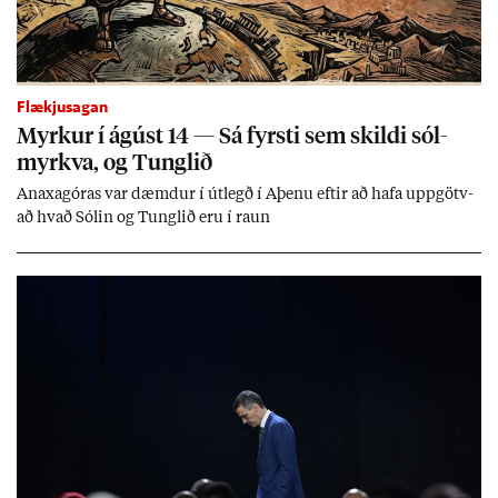
Flækjusagan
Myrk­ur í ág­úst 14 — Sá fyrsti sem skildi sól­
myrkva, og Tungl­ið
An­axagór­as var dæmd­ur í út­legð í Aþenu eft­ir að hafa upp­götv­
að hvað Sól­in og Tungl­ið eru í raun