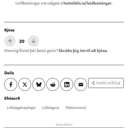
Leiðbeiningar má nálgast á
heimildin.is/leidbeiningar
.
Kjósa
20
Hvernig finnst þér þessi grein?
Skráðu þig inn til að kjósa.
Deila
hmld.in/FGqI
Efnisorð
Lofts­lags­breyt­ing­ar
Lofts­lags­vá
Nátt­úru­vernd