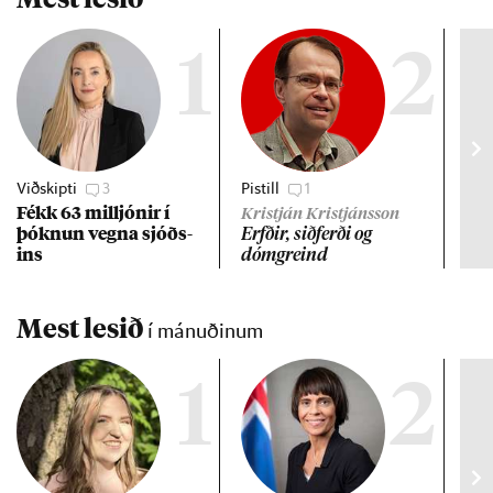
1
2
Viðskipti
3
Pistill
1
Gre
Fékk 63 millj­ón­ir í
Lán
Kristján Kristjánsson
þókn­un vegna sjóðs­
ev
Erfð­ir, sið­ferði og
ins
dómgreind
Mest lesið
í mánuðinum
1
2