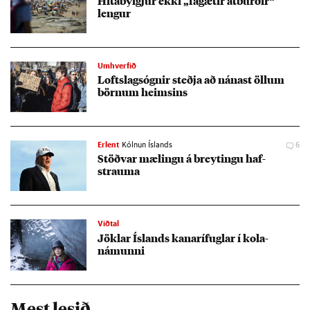
Hita­bylgj­ur ekki „fá­gæt­ir at­burð­ir“
leng­ur
Umhverfið
Lofts­lag­sógn­ir steðja að nán­ast öll­um
börn­um heims­ins
Erlent
Kólnun Íslands
6
Stöðv­ar mæl­ingu á breyt­ingu haf­
strauma
Viðtal
Jökl­ar Ís­lands kanarí­fugl­ar í kola­
námunni
Mest lesið