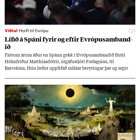
Viðtal
Horft til Evrópu
1
Líf­ið á Spáni fyr­ir og eft­ir Evr­ópu­sam­band­
ið
Fjór­um ár­um áð­ur en Spánn gekk í Evr­ópu­sam­band­ið flutti
Hólm­fríð­ur Matth­ías­dótt­ir, út­gáfu­stjóri For­lags­ins, til
Barcelona. Hún hef­ur upp­lif­að mikl­ar breyt­ing­ar þar og seg­ir
Evr­ópu­sam­band­ið hafa dælt styrkj­um til Spán­ar og það til ým­
issa mála, eins og til end­ur­bóta á sam­göng­um og land­bún­aði
jafnt sem styrkj­um til menn­ing­ar­mála. Þá hafi katalónsk­an hlot­
ið með­byr.