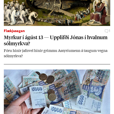
Flækjusagan
1
Myrk­ur í ág­úst 13 — Upp­lifði Jón­as í hvaln­um
sól­myrkva?
Fóru hinir jafn­vel hinir grimmu Ass­yríu­menn á taug­um vegna
sól­myrkva?