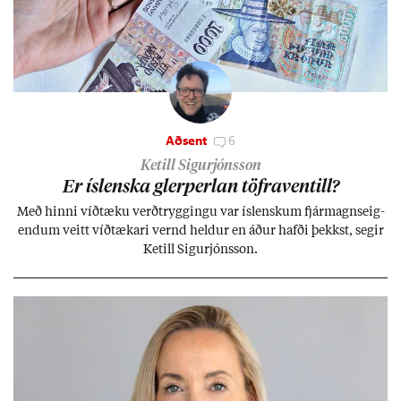
Aðsent
6
Ketill Sigurjónsson
Er ís­lenska glerperl­an töfra­ventill?
Með hinni víð­tæku verð­trygg­ingu var ís­lensk­um fjár­magns­eig­
end­um veitt víð­tæk­ari vernd held­ur en áð­ur hafði þekkst, seg­ir
Ketill Sig­ur­jóns­son.