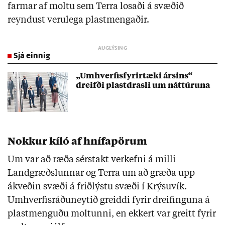
farmar af moltu sem Terra losaði á svæðið
reyndust verulega plastmengaðir.
Sjá einnig
„Umhverfisfyrirtæki ársins“
dreifði plastdrasli um náttúruna
Nokkur kíló af hnífapörum
Um var að ræða sérstakt verkefni á milli
Landgræðslunnar og Terra um að græða upp
ákveðin svæði á friðlýstu svæði í Krýsuvík.
Umhverfisráðuneytið greiddi fyrir dreifinguna á
plastmenguðu moltunni, en ekkert var greitt fyrir