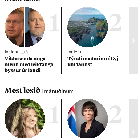
1
2
Innlent
8
Innlent
Inn
Vildu senda unga
Týndi mað­ur­inn í Eyj­
Erf
menn með leik­fanga­
um fannst
að 
byss­ur úr landi
Mest lesið
í mánuðinum
1
2