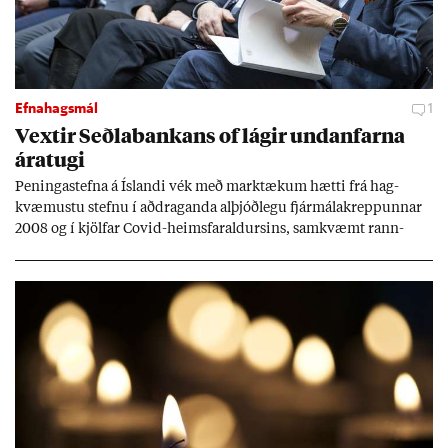
Efnahagsmál
1
Vext­ir Seðla­bank­ans of lág­ir und­an­farna
ára­tugi
Pen­inga­stefna á Ís­landi vék með mark­tæk­um hætti frá hag­
kvæm­ustu stefnu í að­drag­anda al­þjóð­legu fjár­málakrepp­unn­ar
2008 og í kjöl­far Covid-heims­far­ald­urs­ins, sam­kvæmt rann­
sókn­ar­rit­gerð Seðla­bank­ans. Vext­ir hafa al­mennt ver­ið of lág­ir.
Tíð áföll og óvissa tor­velda hag­stjórn á Ís­landi.