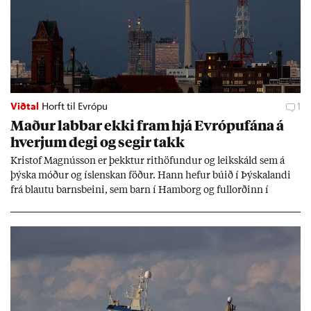
Viðtal
Horft til Evrópu
1
Mað­ur labb­ar ekki fram hjá Evr­ópuf­ána á
hverj­um degi og seg­ir takk
Kri­stof Magnús­son er þekkt­ur rit­höf­und­ur og leik­skáld sem á
þýska móð­ur og ís­lensk­an föð­ur. Hann hef­ur bú­ið í Þýskalandi
frá blautu barns­beini, sem barn í Ham­borg og full­orð­inn í
Berlín, en er vel kunn­ug­ur á Ís­landi og tal­ar ís­lensku. Hvernig
ætli hann upp­lifi að búa í landi inn­an Evr­ópu­sam­bands­ins?