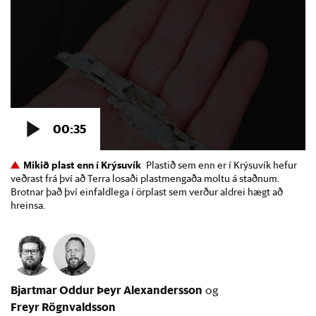
Mikið plast enn í Krýsuvík
Plastið sem enn er í Krýsuvík hefur
veðrast frá því að Terra losaði plastmengaða moltu á staðnum.
Brotnar það því einfaldlega í örplast sem verður aldrei hægt að
hreinsa.
Bjartmar Oddur Þeyr Alexandersson
Freyr Rögnvaldsson