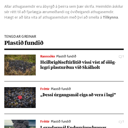
Allar athugasemdir eru ábyrgð á þeirra sem þær skrifa. Heimildin áskilur
sér rétt til að fjarlægja ærumeiðandi og óviðeigandi athugasemdir.
Hægt er að láta vita af athugasemdum með því að smella á
Tilkynna
.
TENGDAR GREINAR
Plastið fundið
Rannsókn
Plastið fundið
1
Heil­brigðis­eft­ir­lit­ið vissi víst af ólög­
legri plast­urð­un við Skál­holt
Fréttir
Plastið fundið
„Þessi úr­gangs­mál eiga að vera í lagi”
Fréttir
Plastið fundið
1
Leynd­ar­mál End­ur­vinnsl­unn­ar