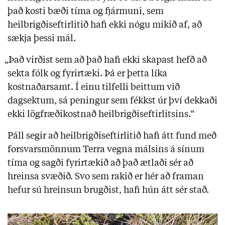
það kosti bæði tíma og fjármuni, sem
heilbrigðiseftirlitið hafi ekki nógu mikið af, að
sækja þessi mál.
„
Það virðist sem að það hafi ekki skapast hefð að
sekta fólk og fyrirtæki. Þá er þetta líka
kostnaðarsamt. Í einu tilfelli beittum við
dagsektum, sá peningur sem fékkst úr því dekkaði
ekki lögfræðikostnað heilbrigðiseftirlitsins.
“
Páll segir að heilbrigðiseftirlitið hafi átt fund með
forsvarsmönnum Terra vegna málsins á sínum
tíma og sagði fyrirtækið að það ætlaði sér að
hreinsa svæðið. Svo sem rakið er hér að framan
hefur sú hreinsun brugðist, hafi hún átt sér stað.