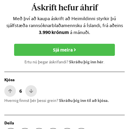
Áskrift hefur áhrif
Með því að kaupa áskrift að Heimildinni styrkir þú
sjálfstæða rannsóknarblaðamennsku á Íslandi, frá aðeins
3.990 krónum
á mánuði.
Sjá meira
Ertu nú þegar áskrifandi?
Skráðu þig inn hér
.
Kjósa
6
Hvernig finnst þér þessi grein?
Skráðu þig inn til að kjósa.
Deila