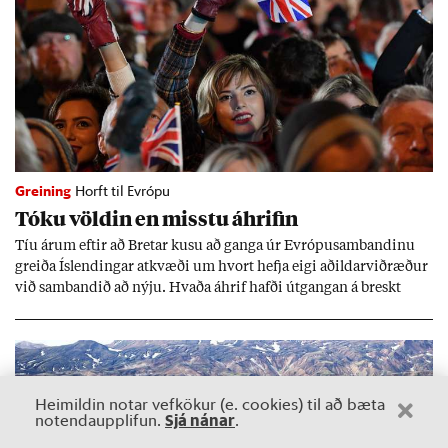
Greining
Horft til Evrópu
Tóku völd­in en misstu áhrif­in
Tíu ár­um eft­ir að Bret­ar kusu að ganga úr Evr­ópu­sam­band­inu
greiða Ís­lend­ing­ar at­kvæði um hvort hefja eigi að­ild­ar­við­ræð­ur
við sam­band­ið að nýju. Hvaða áhrif hafði út­gang­an á breskt
sam­fé­lag og hvaða lex­íu geta Ís­lend­ing­ar lært af henni?
Heimildin notar vefkökur (e. cookies) til að bæta
Sjá nánar
notendaupplifun.
.