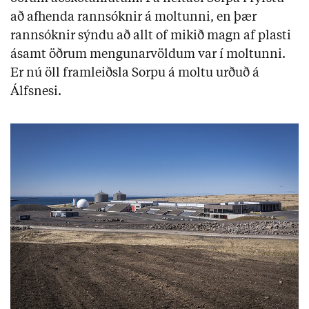
að afhenda rannsóknir á moltunni, en þær
rannsóknir sýndu að allt of mikið magn af plasti
ásamt öðrum mengunarvöldum var í moltunni.
Er nú öll framleiðsla Sorpu á moltu urðuð á
Álfsnesi.