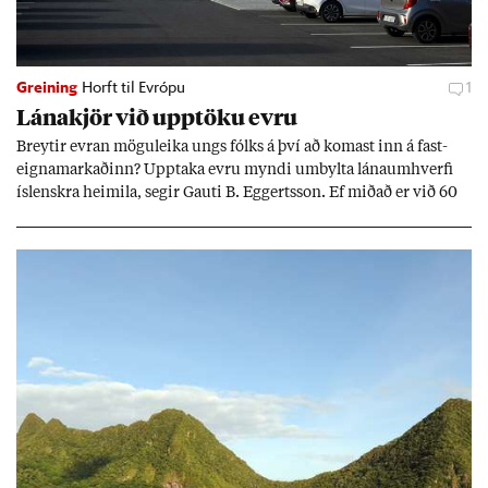
Greining
Horft til Evrópu
1
Lána­kjör við upp­töku evru
Breyt­ir evr­an mögu­leika ungs fólks á því að kom­ast inn á fast­
eigna­mark­að­inn? Upp­taka evru myndi um­bylta lánaum­hverfi
ís­lenskra heim­ila, seg­ir Gauti B. Eggerts­son. Ef mið­að er við 60
millj­óna króna lán til 25 ára myndi mán­að­ar­leg greiðslu­byrði
lækka um þriðj­ung.