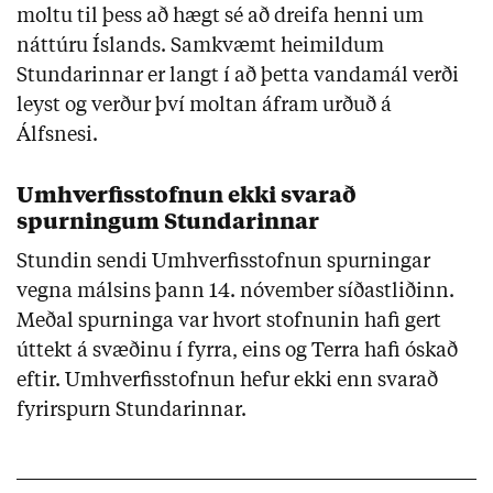
moltu til þess að hægt sé að dreifa henni um
náttúru Íslands. Samkvæmt heimildum
Stundarinnar er langt í að þetta vandamál verði
leyst og verður því moltan áfram urðuð á
Álfsnesi.
Umhverfisstofnun ekki svarað
spurningum Stundarinnar
Stundin sendi Umhverfisstofnun spurningar
vegna málsins þann 14. nóvember síðastliðinn.
Meðal spurninga var hvort stofnunin hafi gert
úttekt á svæðinu í fyrra, eins og Terra hafi óskað
eftir. Umhverfisstofnun hefur ekki enn svarað
fyrirspurn Stundarinnar.