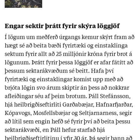
Engar sektir þrátt fyrir skýra löggjöf
Í lögum um meðferð úrgangs kemur skýrt fram að
hægt sé að beita bæði fyrirtæki og einstaklinga
sektum fyrir allt að 25 milljónir króna fyrir brot á
lögunum. Þrátt fyrir þessa löggjöf er afar fátítt að
þessum sektarákvæðum sé beitt. Hafa því
fyrirtæki og einstaklingar komist upp með að
brjóta lögin svo árum skiptir án þess að nokkrar
afleiðingar séu af þeim brotum. Páll Stefánsson,
hjá heilbrigðiseftirliti Garðabæjar, Hafnarfjarðar,
Kópavogs, Mosfellsbæjar og Seltjarnarness, segir
að lítil sem engin hefð sé fyrir því að beita þessu
sektarákvæði, en Páll hefur starfað hjá
heilbrigðiseftirlitinu í yfir 30 ár. Þá segir hann að