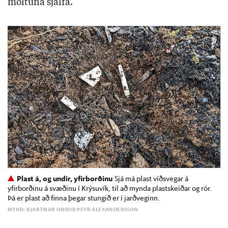
moltuna sjálfa.
Plast á, og undir, yfirborðinu
Sjá má plast víðsvegar á
yfirborðinu á svæðinu í Krýsuvík, til að mynda plastskeiðar og rör.
Þá er plast að finna þegar stungið er í jarðveginn.
MYND: BJARTMAR ODDUR ÞEYR ALEXANDERSSON