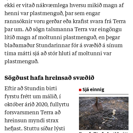
ekki er vitað nákvæmlega hversu mikið magn af
henni var plastmenguð, þar sem engar
rannsóknir voru gerðar eða krafist svara frá Terra
þar um. Að sögn talsmanna Terra var eingöngu
lítið magn af moltunni plastmenguð, en þegar
blaðamaður Stundarinnar fór á svæðið á sínum
tíma mátti sjá að stór hluti af moltunni var
plastmenguð.
Sögðust hafa hreinsað svæðið
Eftir að Stundin birti
Sjá einnig
fyrstu frétt um málið, í
október árið 2020, fullyrtu
forsvarsmenn Terra að
hreinsun myndi strax
hefjast. Stuttu síðar lýsti