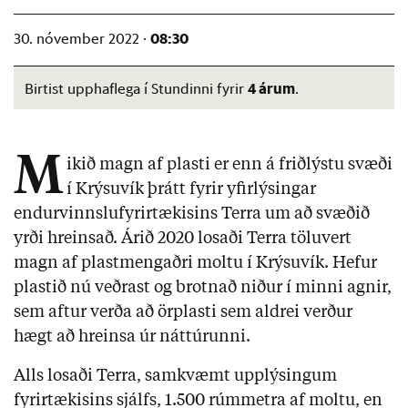
08:30
30. nóvember 2022 ·
4 árum
Birtist upphaflega í Stundinni fyrir
.
M
ikið magn af plasti er enn á friðlýstu svæði
í Krýsuvík þrátt fyrir yfirlýsingar
endurvinnslufyrirtækisins Terra um að svæðið
yrði hreinsað. Árið 2020 losaði Terra töluvert
magn af plastmengaðri moltu í Krýsuvík. H
efur
plastið nú veðrast og brotnað niður í minni agnir,
sem aftur verða að örplasti sem aldrei verður
hægt að hreinsa úr náttúrunni.
Alls losaði Terra, samkvæmt upplýsingum
fyrirtækisins sjálfs, 1.500 rúmmetra af moltu, en