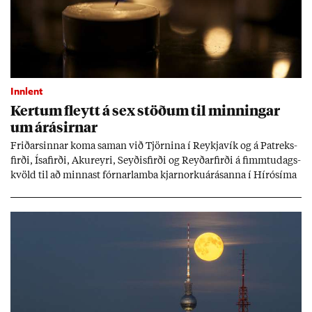
Innlent
Kert­um fleytt á sex stöð­um til minn­ing­ar
um árás­irn­ar
Frið­arsinn­ar koma sam­an við Tjörn­ina í Reykja­vík og á Pat­reks­
firði, Ísa­firði, Ak­ur­eyri, Seyð­is­firði og Reyð­ar­firði á fimmtu­dags­
kvöld til að minn­ast fórn­ar­lamba kjarn­orku­árás­anna í Hírósíma
og Naga­sakí.