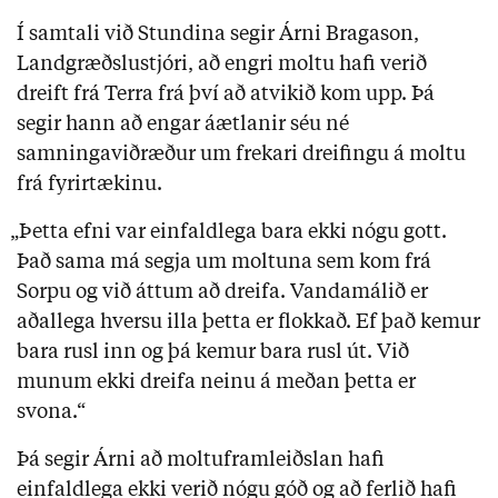
Í samtali við Stundina segir Árni Bragason,
Landgræðslustjóri, að engri moltu hafi verið
dreift frá Terra frá því að atvikið kom upp. Þá
segir hann að engar áætlanir séu né
samningaviðræður um frekari dreifingu á moltu
frá fyrirtækinu.
„Þetta efni var einfaldlega bara ekki nógu gott.
Það sama má segja um moltuna sem kom frá
Sorpu og við áttum að dreifa. Vandamálið er
aðallega hversu illa þetta er flokkað. Ef það kemur
bara rusl inn og þá kemur bara rusl út. Við
munum ekki dreifa neinu á meðan þetta er
svona.“
Þá segir Árni að moltuframleiðslan hafi
einfaldlega ekki verið nógu góð og að ferlið hafi