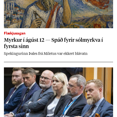
Flækjusagan
Myrk­ur í ág­úst 12 — Spáð fyr­ir sól­myrkva í
fyrsta sinn
Spek­ing­ur­inn Þa­les frá Míletus var ekk­ert blá­vatn