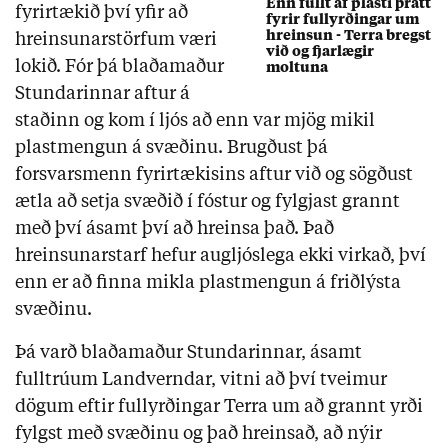
Enn fullt af plasti þrátt
fyrirtækið því yfir að
fyrir fullyrðingar um
hreinsun - Terra bregst
hreinsunarstörfum væri
við og fjarlægir
lokið. Fór þá blaðamaður
moltuna
Stundarinnar aftur á
staðinn og kom í ljós að enn var mjög mikil
plastmengun á svæðinu. Brugðust þá
forsvarsmenn fyrirtækisins aftur við og sögðust
ætla að setja svæðið í fóstur og fylgjast grannt
með því ásamt því að hreinsa það. Það
hreinsunarstarf hefur augljóslega ekki virkað, því
enn er að finna mikla plastmengun á friðlýsta
svæðinu.
Þá varð blaðamaður Stundarinnar, ásamt
fulltrúum Landverndar, vitni að því tveimur
dögum eftir fullyrðingar Terra um að grannt yrði
fylgst með svæðinu og það hreinsað, að nýir