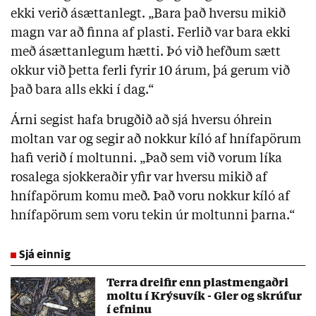
ekki verið ásættanlegt. „Bara það hversu mikið
magn var að finna af plasti. Ferlið var bara ekki
með ásættanlegum hætti. Þó við hefðum sætt
okkur við þetta ferli fyrir 10 árum, þá gerum við
það bara alls ekki í dag.“
Árni segist hafa brugðið að sjá hversu óhrein
moltan var og segir að nokkur kíló af hnífapörum
hafi verið í moltunni. „Það sem við vorum líka
rosalega sjokkeraðir yfir var hversu mikið af
hnífapörum komu með. Það voru nokkur kíló af
hnífapörum sem voru tekin úr moltunni þarna.“
Sjá einnig
Terra dreifir enn plastmengaðri
moltu í Krýsuvík - Gler og skrúfur
í efninu