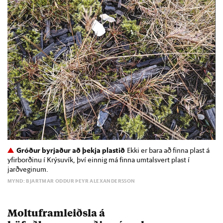
Gróður byrjaður að þekja plastið
Ekki er bara að finna plast á
yfirborðinu í Krýsuvík, því einnig má finna umtalsvert plast í
jarðveginum.
MYND: BJARTMAR ODDUR ÞEYR ALEXANDERSSON
Moltuframleiðsla á