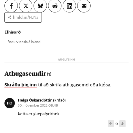
hmld.in/FENa
Efnisorð
End­ur­vinnsla á Ís­landi
Athugasemdir
(1)
Skráðu þig inn
til að skrifa athugasemd eða kjósa.
Helga Óskarsdóttir
skrifaði
HÓ
30. nóvember 2022
08:48
Þetta er glæpafyrirtæki
0