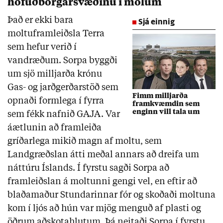
höfuðborgarsvæðinu í molum
Það er ekki bara
Sjá einnig
moltuframleiðsla Terra
sem hefur verið í
vandræðum. Sorpa byggði
um sjö milljarða krónu
Gas
- og jarðgerðarstöð sem
Fimm milljarða
opnaði formlega í fyrra
framkvæmdin sem
enginn vill tala um
sem fékk nafnið GAJA. Var
áætlunin að framleiða
gríðarlega mikið magn af moltu, sem
Landgræðslan átti meðal annars að dreifa um
náttúru Íslands. Í fyrstu sagði Sorpa að
framleiðslan á moltunni gengi vel, en eftir að
blaðamaður Stundarinnar fór og skoðaði moltuna
kom í ljós að hún var mjög menguð af plasti og
öðrum aðskotahlutum. Þá neitaði Sorpa í fyrstu