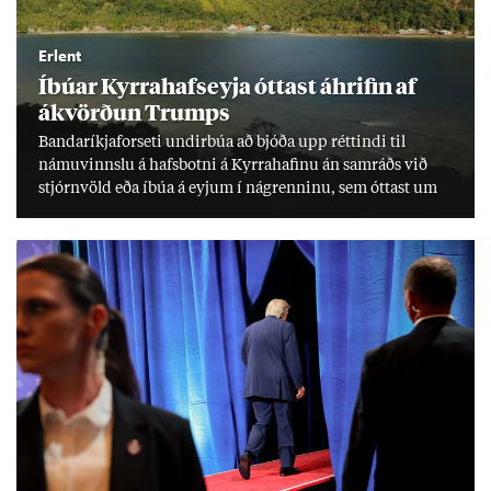
Erlent
Íbú­ar Kyrra­hafs­eyja ótt­ast áhrif­in af
ákvörð­un Trumps
Banda­ríkja­for­seti und­ir­búa að bjóða upp rétt­indi til
námu­vinnslu á hafs­botni á Kyrra­haf­inu án sam­ráðs við
stjórn­völd eða íbúa á eyj­um í ná­grenn­inu, sem ótt­ast um
lífs­við­ur­væri sitt og um­hverfi.