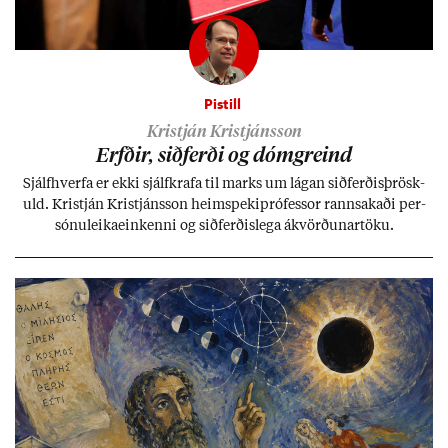
Pistill
Kristján Kristjánsson
Erfð­ir, sið­ferði og dómgreind
Sjálf­hverfa er ekki sjálf­krafa til marks um lág­an sið­ferð­is­þrösk­
uld. Kristján Kristjáns­son heim­speki­pró­fess­or rann­sak­aði per­
sónu­leika­ein­kenni og sið­ferð­is­lega ákvörð­un­ar­töku.