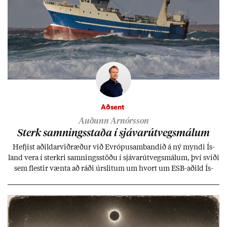
Aðsent
Auðunn Arnórsson
Sterk samn­ings­staða í sjáv­ar­út­vegs­mál­um
Hefj­ist að­ild­ar­við­ræð­ur við Evr­ópu­sam­band­ið á ný myndi Ís­
land vera í sterkri samn­ings­stöðu í sjáv­ar­út­vegs­mál­um, því sviði
sem flest­ir vænta að ráði úr­slit­um um hvort um ESB-að­ild Ís­
lands geti sam­ist. Hvað land­bún­að­ar­mál snert­ir myndi stuðn­
ing­ur við bænd­ur og dreif­býli breyt­ast mik­ið frá nú­ver­andi
kerfi, en sveigj­an­leiki til lausna er um­tals­verð­ur.