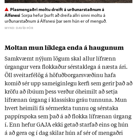
Plasmengaðri moltu dreift á urðunarstaðnum á
Álfsnesi
Sorpa hefur þurft að dreifa allri sinni moltu á
urðunarstaðnum á Álfsnesi þar sem hún er of menguð.
MYND: DAVÍÐ ÞÓR
Moltan mun líklega enda á haugunum
Samkvæmt nýjum lögum skal allur lífrænn
úrgangur vera flokkaður sérstaklega á næsta ári.
Öll sveitarfélög á höfuðborgarsvæðinu hafa
komið sér upp sameiginlegu kerfi sem gerir það að
kröfu að íbúum þess verður óheimilt að setja
lífrænan úrgang í klassísku gráu tunnuna. Mun
hvert heimili fá sérmerkta tunnu og sérstaka
pappírspoka sem það á að flokka lífrænan úrgang
í. Enn hefur GAJA ekki getað starfað eins og hún
á að gera og í dag skilar hún af sér of mengaðri