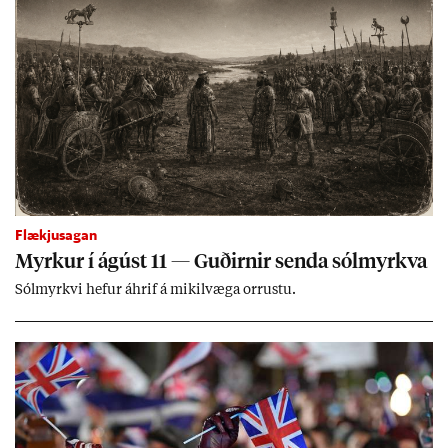
Flækjusagan
Myrk­ur í ág­úst 11 — Guð­irn­ir senda sól­myrkva
Sól­myrkvi hef­ur áhrif á mik­il­væga orr­ustu.