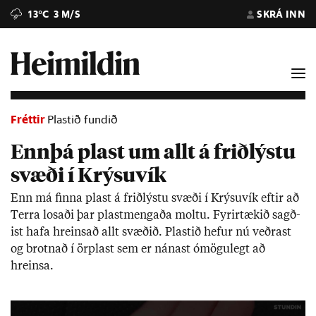
13°C
3 M/S
SKRÁ INN
Fréttir
Plastið fundið
Ennþá plast um allt á friðlýstu
svæði í Krýsuvík
Enn má finna plast á frið­lýstu svæði í Krýsu­vík eft­ir að
Terra los­aði þar plast­meng­aða moltu. Fyr­ir­tæk­ið sagð­
ist hafa hreins­að allt svæð­ið. Plast­ið hef­ur nú veðr­ast
og brotn­að í örplast sem er nán­ast ómögu­legt að
hreinsa.