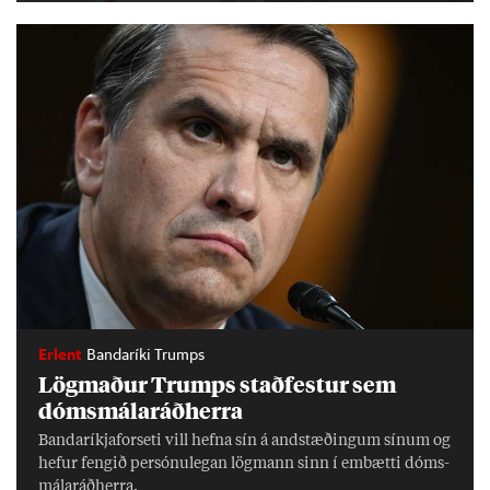
Erlent
Bandaríki Trumps
Lög­mað­ur Trumps stað­fest­ur sem
dóms­mála­ráð­herra
Banda­ríkja­for­seti vill hefna sín á and­stæð­ing­um sín­um og
hef­ur feng­ið per­sónu­leg­an lög­mann sinn í embætti dóms­
mála­ráð­herra.