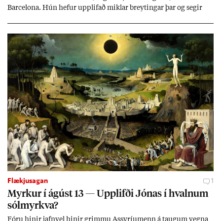
Barcelona. Hún hef­ur upp­lif­að mikl­ar breyt­ing­ar þar og seg­ir
Evr­ópu­sam­band­ið hafa dælt styrkj­um til Spán­ar og það til ým­
issa mála, eins og til end­ur­bóta á sam­göng­um og land­bún­aði
jafnt sem styrkj­um til menn­ing­ar­mála. Þá hafi katalónsk­an hlot­
ið með­byr.
Flækjusagan
1
Myrk­ur í ág­úst 13 — Upp­lifði Jón­as í hvaln­um
sól­myrkva?
Fóru hinir jafn­vel hinir grimmu Ass­yríu­menn á taug­um vegna