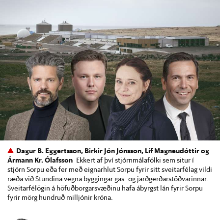
Dagur B. Eggertsson, Birkir Jón Jónsson, Líf Magneudóttir og
Ármann Kr. Ólafsson
Ekkert af því stjórnmálafólki sem situr í
stjórn Sorpu eða fer með eignarhlut Sorpu fyrir sitt sveitarfélag vildi
ræða við Stundina vegna byggingar gas- og jarðgerðarstöðvarinnar.
Sveitarfélögin á höfuðborgarsvæðinu hafa ábyrgst lán fyrir Sorpu
fyrir mörg hundruð milljónir króna.