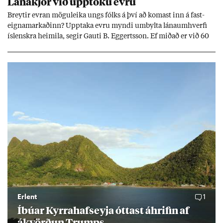
Lána­kjör við upp­töku evru
Breyt­ir evr­an mögu­leika ungs fólks á því að kom­ast inn á fast­
eigna­mark­að­inn? Upp­taka evru myndi um­bylta lánaum­hverfi
ís­lenskra heim­ila, seg­ir Gauti B. Eggerts­son. Ef mið­að er við 60
millj­óna króna lán til 25 ára myndi mán­að­ar­leg greiðslu­byrði
lækka um þriðj­ung.
Erlent
1
Íbú­ar Kyrra­hafs­eyja ótt­ast áhrif­in af
ákvörð­un Trumps