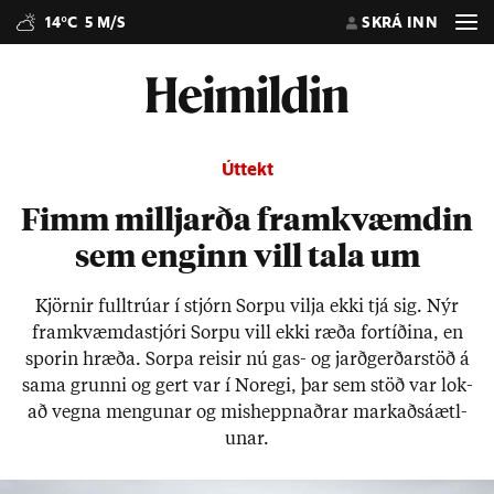
14°C
5 M/S
SKRÁ INN
Úttekt
Fimm milljarða framkvæmdin
sem enginn vill tala um
Kjörn­ir full­trú­ar í stjórn Sorpu vilja ekki tjá sig. Nýr
fram­kvæmda­stjóri Sorpu vill ekki ræða for­tíð­ina, en
spor­in hræða. Sorpa reis­ir nú gas- og jarð­gerð­ar­stöð á
sama grunni og gert var í Nor­egi, þar sem stöð var lok­
að vegna meng­un­ar og mis­heppn­aðr­ar mark­aðs­áætl­
un­ar.