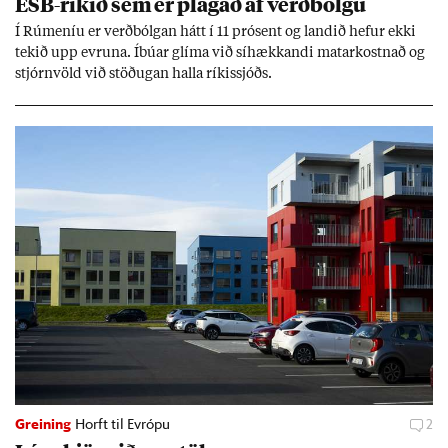
ESB-rík­ið sem er plag­að af verð­bólgu
Í Rúm­en­íu er verð­bólg­an hátt í 11 pró­sent og land­ið hef­ur ekki
tek­ið upp evr­una. Íbú­ar glíma við sí­hækk­andi mat­ar­kostn­að og
stjórn­völd við stöð­ug­an halla rík­is­sjóðs.
Greining
Horft til Evrópu
2