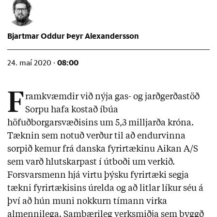
Bjartmar Oddur Þeyr Alexandersson
08:00
24. maí 2020 ·
F
ramkvæmdir við nýja gas- og jarðgerðastöð
Sorpu hafa kostað íbúa
höfuðborgarsvæðisins um 5,3 milljarða króna.
Tæknin sem notuð verður til að endurvinna
sorpið kemur frá danska fyrirtækinu Aikan A/S
sem varð hlutskarpast í útboði um verkið.
Forsvarsmenn hjá virtu þýsku fyrirtæki segja
tækni fyrirtækisins úrelda og að litlar líkur séu á
því að hún muni nokkurn tímann virka
almennilega. Sambærileg verksmiðja sem byggð