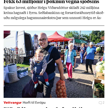
Fékk 63 millj­ón­ir í þókn­un vegna sjóðs­ins
Spak­ur In­vest, sjóð­ur Helgu Við­ars­dótt­ur skil­aði 242 millj­óna
króna hagn­aði í fyrra. Seðla­bank­inn og for­sæt­is­ráðu­neyt­ið skoð­
uðu mögu­lega hags­muna­árekstra þar sem unnusti Helgu er Ás­
geir Jóns­son seðla­banka­stjóri.
Vettvangur
Horft til Evrópu
2