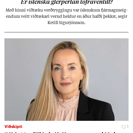
Er ís­lenska glerperl­an töfra­ventill?
Með hinni víð­tæku verð­trygg­ingu var ís­lensk­um fjár­magns­eig­
end­um veitt víð­tæk­ari vernd held­ur en áð­ur hafði þekkst, seg­ir
Ketill Sig­ur­jóns­son.
Viðskipti
3