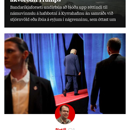
Banda­ríkja­for­seti und­ir­búa að bjóða upp rétt­indi til
námu­vinnslu á hafs­botni á Kyrra­haf­inu án sam­ráðs við
stjórn­völd eða íbúa á eyj­um í ná­grenn­inu, sem ótt­ast um
lífs­við­ur­væri sitt og um­hverfi.
Pistill
1