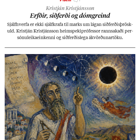
Kristján Kristjánsson
Erfð­ir, sið­ferði og dómgreind
Sjálf­hverfa er ekki sjálf­krafa til marks um lág­an sið­ferð­is­þrösk­
uld. Kristján Kristjáns­son heim­speki­pró­fess­or rann­sak­aði per­
sónu­leika­ein­kenni og sið­ferð­is­lega ákvörð­un­ar­töku.