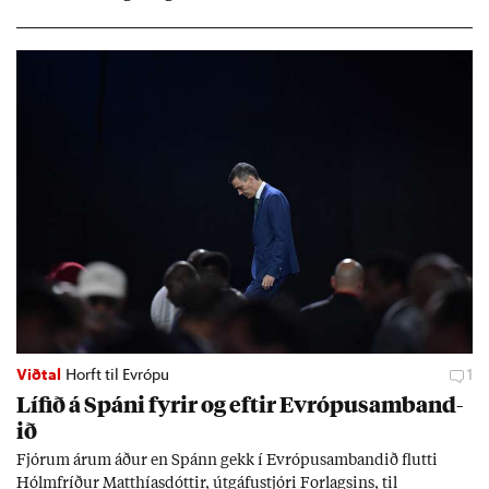
Viðtal
Horft til Evrópu
1
Líf­ið á Spáni fyr­ir og eft­ir Evr­ópu­sam­band­
ið
Fjór­um ár­um áð­ur en Spánn gekk í Evr­ópu­sam­band­ið flutti
Hólm­fríð­ur Matth­ías­dótt­ir, út­gáfu­stjóri For­lags­ins, til