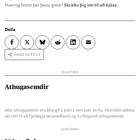
Hvernig finnst þér þessi grein?
Skráðu þig inn til að kjósa.
Deila
hmld.in/FCv3
Athugasemdir
Allar athugasemdir eru ábyrgð á þeirra sem þær skrifa. Heimildin áskilur
sér rétt til að fjarlægja ærumeiðandi og óviðeigandi athugasemdir.