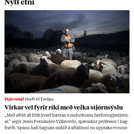
Nýtt efni
Stjórnmál
Horft til Evrópu
Virk­ar vel fyr­ir ríki með veika stjórn­sýslu
„Með að­ild að ESB hvarf hætt­an á end­ur­komu her­for­ingja­stjórn­
ar,“ seg­ir Jesús Fer­nández-Villa­ver­de, spænsk­ur pró­fess­or í hag­
fræði. Spánn hafi hagn­ast mik­ið á að­ild­inni en upp­taka evr­unn­