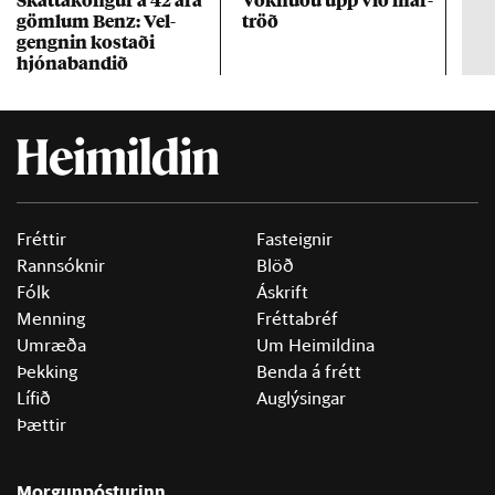
göml­um Benz: Vel­
tröð
Mar
gengn­in kostaði
un
hjóna­band­ið
Fréttir
Fasteignir
Rannsóknir
Blöð
Fólk
Áskrift
Menning
Fréttabréf
Umræða
Um Heimildina
Þekking
Benda á frétt
Lífið
Auglýsingar
Þættir
Morgunpósturinn