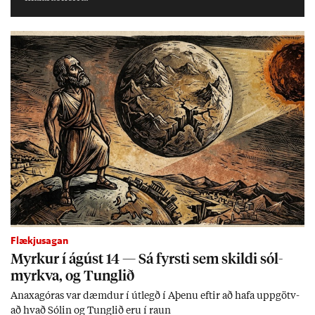
Flækjusagan
Myrk­ur í ág­úst 14 — Sá fyrsti sem skildi sól­
myrkva, og Tungl­ið
An­axagór­as var dæmd­ur í út­legð í Aþenu eft­ir að hafa upp­götv­
að hvað Sól­in og Tungl­ið eru í raun