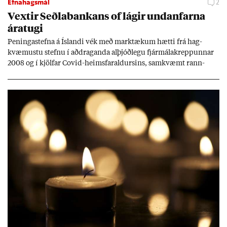
Efnahagsmál
2
Vext­ir Seðla­bank­ans of lág­ir und­an­farna
ára­tugi
Pen­inga­stefna á Ís­landi vék með mark­tæk­um hætti frá hag­
kvæm­ustu stefnu í að­drag­anda al­þjóð­legu fjár­málakrepp­unn­ar
2008 og í kjöl­far Covid-heims­far­ald­urs­ins, sam­kvæmt rann­
sókn­ar­rit­gerð Seðla­bank­ans. Vext­ir hafa al­mennt ver­ið of lág­ir.
Tíð áföll og óvissa tor­velda hag­stjórn á Ís­landi.