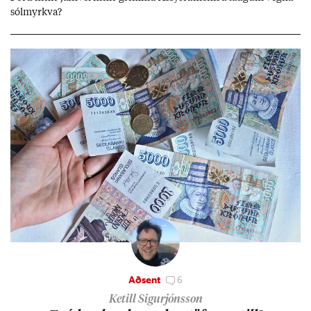
sól­myrkva?
Aðsent
6
Ketill Sigurjónsson