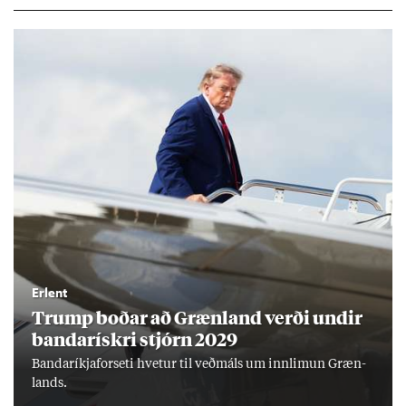
ar hafi engu að síð­ur skap­að áskor­an­ir.
Erlent
Trump boð­ar að Græn­land verði und­ir
banda­rískri stjórn 2029
Banda­ríkja­for­seti hvet­ur til veð­máls um inn­limun Græn­
lands.