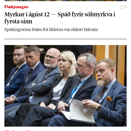
Flækjusagan
1
Myrk­ur í ág­úst 12 — Spáð fyr­ir sól­myrkva í
fyrsta sinn
Spek­ing­ur­inn Þa­les frá Míletus var ekk­ert blá­vatn