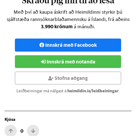
Skráðu þig inn til að lesa
Með því að kaupa áskrift að Heimildinni styrkir þú
sjálfstæða rannsóknarblaðamennsku á Íslandi, frá aðeins
3.990 krónum
á mánuði.
Innskrá með Facebook
Innskrá með notanda
Stofna aðgang
Leiðbeiningar má nálgast á
heimildin.is/leidbeiningar
.
Kjósa
0