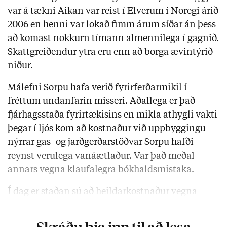
var á tækni Aikan var reist í Elverum í Noregi árið
2006 en henni var lokað fimm árum síðar án þess
að komast nokkurn tímann almennilega í gagnið.
Skattgreiðendur ytra eru enn að borga ævintýrið
niður.
Málefni Sorpu hafa verið fyrirferðarmikil í
fréttum undanfarin misseri. Aðallega er það
fjárhagsstaða fyrirtækisins en mikla athygli vakti
þegar í ljós kom að kostnaður við uppbyggingu
nýrrar gas- og jarðgerðarstöðvar Sorpu hafði
reynst verulega vanáætlaður. Var það meðal
annars vegna klaufalegra bókhaldsmistaka.
Í dag er staðan sú að heildarkostnaður vegna
byggingar …