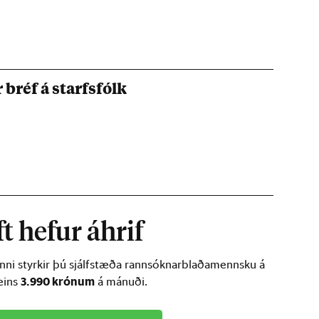
 bréf á starfsfólk
t hefur áhrif
inni styrkir þú sjálfstæða rannsóknarblaðamennsku á
3.990 krónum
ðeins
á mánuði.