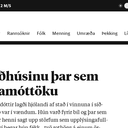
2 M/S
r
Rannsóknir
Fólk
Menning
Umræða
Þekking
Lí
áðhúsinu þar sem
ðamóttöku
­dótt­ir lagði hjólandi af stað í vinn­una í síð­
 var í vænd­um. Hún varð fyr­ir bíl og þar sem
r henni sagt upp störf­um sem upp­lýs­inga­full­