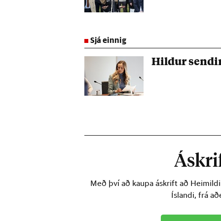
Sjá einnig
Hildur sendir
Áskrif
Með því að kaupa áskrift að Heimild
Íslandi, frá a