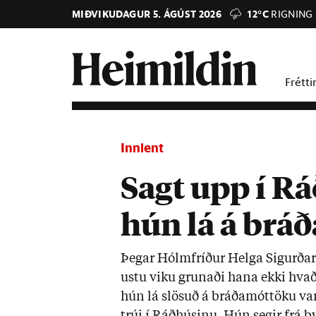
MIÐVIKUDAGUR 5. ÁGÚST 2026
12°C
RIGNING
Frétti
Innlent
Sagt upp í R
hún lá á brá
Þeg­ar Hólm­fríð­ur Helga Sig­urð­ar
ustu viku grun­aði hana ekki hvað
hún lá slös­uð á bráða­mót­töku va