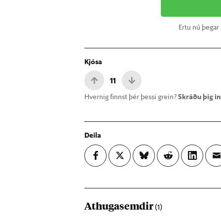
Ertu nú þegar
Kjósa
11
Hvernig finnst þér þessi grein?
Skráðu þig inn
Deila
Athugasemdir
(1)