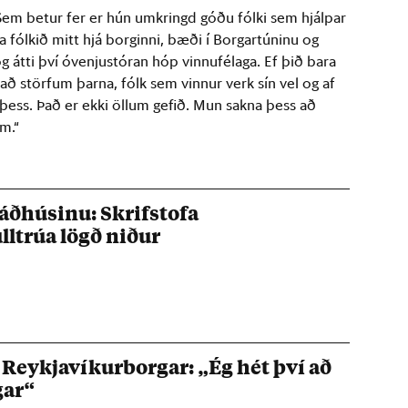
em betur fer er hún umkringd góðu fólki sem hjálpar
íka fólkið mitt hjá borginni, bæði í Borgartúninu og
átti því óvenjustóran hóp vinnufélaga. Ef þið bara
að störfum þarna, fólk sem vinnur verk sín vel og af
 þess. Það er ekki öllum gefið. Mun sakna þess að
m.“
ráðhúsinu: Skrifstofa
lltrúa lögð niður
eykjavíkurborgar: „Ég hét því að
gar“