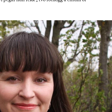
ví þeg­ar hún fékk „ tvö rot­högg á ein­um ör­