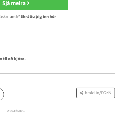
Sjá meira
 áskrifandi?
Skráðu þig inn hér
.
 til að kjósa.
hmld.in/FGzN