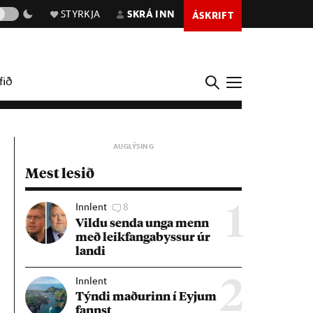
STYRKJA
SKRÁ INN
ÁSKRIFT
fið
Mest lesið
Innlent
8
1
Vildu senda unga menn
með leik­fanga­byss­ur úr
landi
Innlent
2
Týndi mað­ur­inn í Eyj­um
fannst