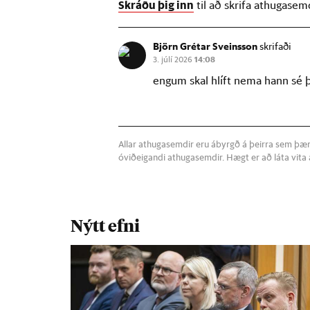
Skráðu þig inn
til að skrifa athugasem
Björn Grétar Sveinsson
skrifaði
3. júlí 2026
14:08
engum skal hlíft nema hann sé þ
Allar athugasemdir eru ábyrgð á þeirra sem þær s
óviðeigandi athugasemdir. Hægt er að láta vit
Nýtt efni