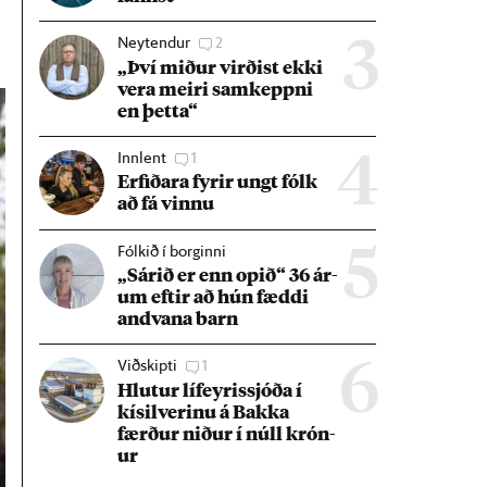
Neytendur
2
3
„Því mið­ur virð­ist ekki
vera meiri sam­keppni
en þetta“
Innlent
1
4
Erf­ið­ara fyr­ir ungt fólk
að fá vinnu
Fólkið í borginni
5
„Sár­ið er enn op­ið“ 36 ár­
um eft­ir að hún fæddi
and­vana barn
Viðskipti
1
6
Hlut­ur líf­eyr­is­sjóða í
kís­il­ver­inu á Bakka
færð­ur nið­ur í núll krón­
ur