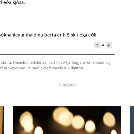
d eða kjósa.
óknanlegur íhaldinu þetta er hið skítlega eðli
4
krifa. Heimildin áskilur sér rétt til að fjarlægja ærumeiðandi og
a af athugasemdum með því að smella á
Tilkynna
.