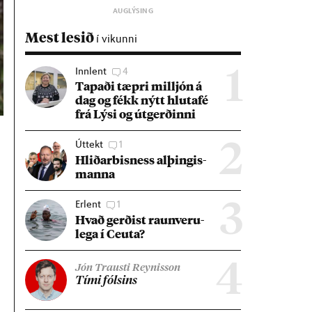
Mest lesið
í vikunni
Innlent
4
1
Tap­aði tæpri millj­ón á
dag og fékk nýtt hluta­fé
frá Lýsi og út­gerð­inni
Úttekt
1
2
Hlið­ar­bis­ness al­þing­is­
manna
Erlent
1
3
Hvað gerð­ist raun­veru­
lega í Ceuta?
4
Jón Trausti Reynisson
Tími fóls­ins