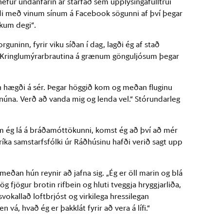
efur undanfarin ár starfað sem upplýsingafulltrúi
ldi með vinum sínum á Facebook sögunni af því þegar
íkum degi“.
rguninn, fyrir viku síðan í dag, lagði ég af stað
yfir Kringlumýrarbrautina á grænum gönguljósum þegar
inn hægði á sér. Þegar höggið kom og meðan fluginu
i núna. Verð að vanda mig og lenda vel.“ Stórundarleg
 ég lá á bráðamóttökunni, komst ég að því að mér
íka samstarfsfólki úr Ráðhúsinu hafði verið sagt upp
 meðan hún reynir að jafna sig. „Ég er öll marin og blá
mjög fjögur brotin rifbein og hluti tveggja hryggjarliða,
svokallað loftbrjóst og virkilega hressilegan
n vá, hvað ég er þakklát fyrir að vera á lífi.“