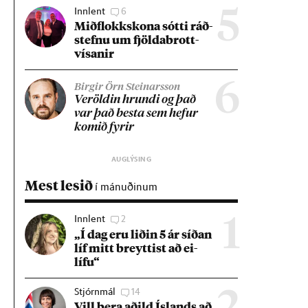
Innlent
6
5
Mið­flokks­kona sótti ráð­
stefnu um fjölda­brott­
vís­an­ir
6
Birgir Örn Steinarsson
Ver­öld­in hrundi og það
var það besta sem hef­ur
kom­ið fyr­ir
Mest lesið
í mánuðinum
Innlent
2
1
„Í dag eru lið­in 5 ár síð­an
líf mitt breytt­ist að ei­
lífu“
Stjórnmál
14
Vill bera að­ild Ís­lands að