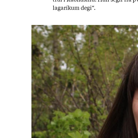
trúi í Ráð­hús­inu. Hún seg­ir frá þ
laga­rík­um degi“.