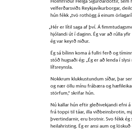
Hólmfríður Helga Sigurðardóttir, sem h
velferðarsviðs Reykjavíkurborgar, dei
hún fékk „tvö rothögg á einum örlagar
„Hér er lítil saga af því. Á fimmtudagsmo
hjólandi út í daginn. Ég var að rúlla 
ég var keyrð niður.
Ég sá bílinn koma á fullri ferð og tím
stóð hugsaði ég: „Ég er að lenda í slys
lífsreynsla.
Nokkrum klukkustundum síðar, þar sem
og nær öllu mínu frábæra og hæfileikar
störfum,“ skrifar hún.
Nú kallar hún eftir gleðivekjandi efni á
frá toppi til táar, illa viðbeinsbrotin, 
þvertindarnir, eru brotnir. Svo fékk ég 
heilahristing. Ég er ansi aum og löskuð e