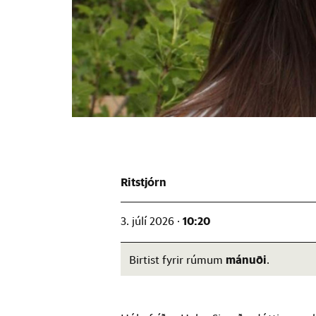
Ritstjórn
10:20
3. júlí 2026 ·
mánuði
Birtist fyrir rúmum
.