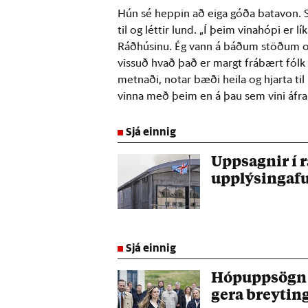
Hún sé heppin að eiga góða batavon. S
til og léttir lund. „Í þeim vinahópi er l
Ráðhúsinu. Ég vann á báðum stöðum og 
vissuð hvað það er margt frábært fólk 
metnaði, notar bæði heila og hjarta til
vinna með þeim en á þau sem vini áfra
Sjá einnig
Uppsagnir í 
upplýsingafu
Sjá einnig
Hópuppsögn R
gera breytin