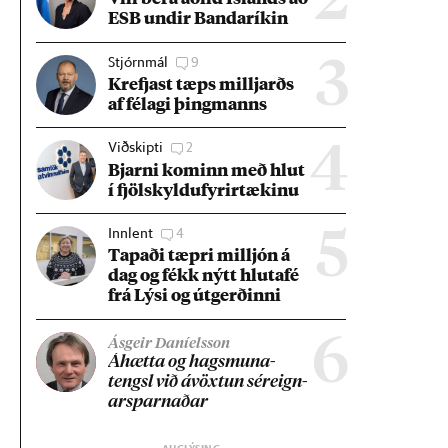
2
ESB und­ir Banda­rík­in
Stjórnmál
9
3
Krefjast tæps millj­arðs
af fé­lagi þing­manns
Viðskipti
2
4
Bjarni kom­inn með hlut
í fjöl­skyldu­fyr­ir­tæk­inu
Innlent
4
5
Tap­aði tæpri millj­ón á
dag og fékk nýtt hluta­fé
frá Lýsi og út­gerð­inni
6
Ásgeir Daníelsson
Áhætta og hags­muna­
tengsl við ávöxt­un sér­eign­
ar­sparn­að­ar