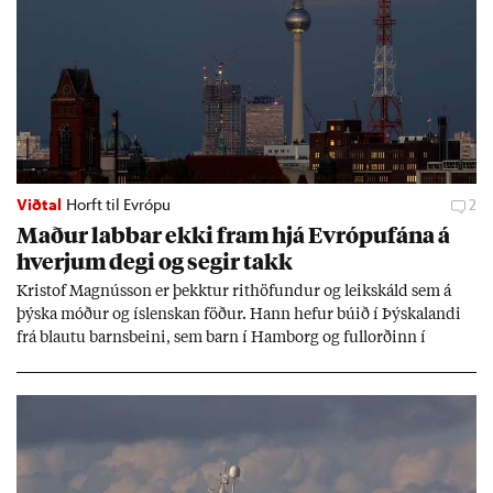
Viðtal
Horft til Evrópu
2
Mað­ur labb­ar ekki fram hjá Evr­ópuf­ána á
hverj­um degi og seg­ir takk
Kri­stof Magnús­son er þekkt­ur rit­höf­und­ur og leik­skáld sem á
þýska móð­ur og ís­lensk­an föð­ur. Hann hef­ur bú­ið í Þýskalandi
frá blautu barns­beini, sem barn í Ham­borg og full­orð­inn í
Berlín, en er vel kunn­ug­ur á Ís­landi og tal­ar ís­lensku. Hvernig
ætli hann upp­lifi að búa í landi inn­an Evr­ópu­sam­bands­ins?