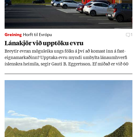
Greining
Horft til Evrópu
1
Lána­kjör við upp­töku evru
Breyt­ir evr­an mögu­leika ungs fólks á því að kom­ast inn á fast­
eigna­mark­að­inn? Upp­taka evru myndi um­bylta lánaum­hverfi
ís­lenskra heim­ila, seg­ir Gauti B. Eggerts­son. Ef mið­að er við 60
millj­óna króna lán til 25 ára myndi mán­að­ar­leg greiðslu­byrði
lækka um þriðj­ung.