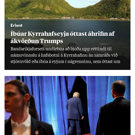
Erlent
Íbú­ar Kyrra­hafs­eyja ótt­ast áhrif­in af
ákvörð­un Trumps
Banda­ríkja­for­seti und­ir­búa að bjóða upp rétt­indi til
námu­vinnslu á hafs­botni á Kyrra­haf­inu án sam­ráðs við
stjórn­völd eða íbúa á eyj­um í ná­grenn­inu, sem ótt­ast um
lífs­við­ur­væri sitt og um­hverfi.