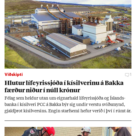
Viðskipti
1
Hlut­ur líf­eyr­is­sjóða í kís­il­ver­inu á Bakka
færð­ur nið­ur í núll krón­ur
Fé­lag sem held­ur ut­an um eign­ar­hald líf­eyr­is­sjóða og Ís­lands­
banka í kís­il­veri PCC á Bakka býr sig und­ir verstu sviðs­mynd,
gjald­þrot kís­il­vers­ins. Eng­in starf­semi hef­ur ver­ið í því í rúmt ár.