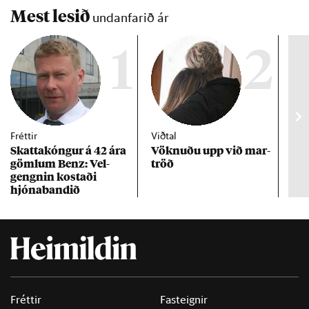
mán­að­ar.
Mest lesið
undanfarið ár
1
2
Fréttir
Viðtal
Inn
Skattakóng­ur á 42 ára
Vökn­uðu upp við mar­
RÚV
göml­um Benz: Vel­
tröð
Mar
gengn­in kostaði
un
hjóna­band­ið
Fréttir
Fasteignir