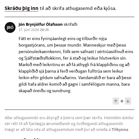
Skráðu þig inn
til að skrifa athugasemd eða kjósa.
Jón Brynjólfur Ólafsson
skrifaði
JBÓ
27. júní 2026
20:21
Fátt er eins fyrirsjáanlegt eins og tilburðir nýja
borgastjórans, um þessar mundir. Manneskjur með þessi
persónuleikaeinkenni, fólk sem safnast í sértrúasöfnuð eins
og Sjálfstæðisflokkinn, fer á stað og leikur hlutverkin sín.
Markið með leikritinu er að fá athygli frá klappliðinu og að
klappliðið sjá þarna á ferð verðugan fulltrúa sem leikur
leikin eftir gildum safnaðarins. Vandamálið er bara að þessi
gildi hafa aldrei komið að gagni í samfélögum manna, bara
skapað óreiðu og sundrung.
0
Allar athugasemdir eru ábyrgð á þeirra sem þær skrifa. Heimildin áskilur
sér rétt til að fjarlægja ærumeiðandi og óviðeigandi athugasemdir.
Hægt er að láta vita af athugasemdum með því að smella á
Tilkynna
.