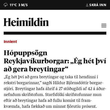
11°C
3 M/S
SKRÁ INN
Innlent
Hópuppsögn
Reykjavíkurborgar: „Ég hét því
að gera breytingar“
„Ég hét því að gera breyt­ing­ar og taka til hend­inni í
rekstri borg­ar­inn­ar,“ sagði Hild­ur Björns­dótt­ir borg­ar­
stjóri. Breyt­ing­ar hafa áhrif á 27 stöðu­gildi af 42 á áð­ur­
nefnd­um skrif­stof­um. Starfs­fólki skrif­stof­unn­ar mun
eft­ir að breyt­ing­ar hafa að fullu kom­ist til fram­
kvæmda, hafa fækk­að um minnst fjöru­tíu pró­sent.