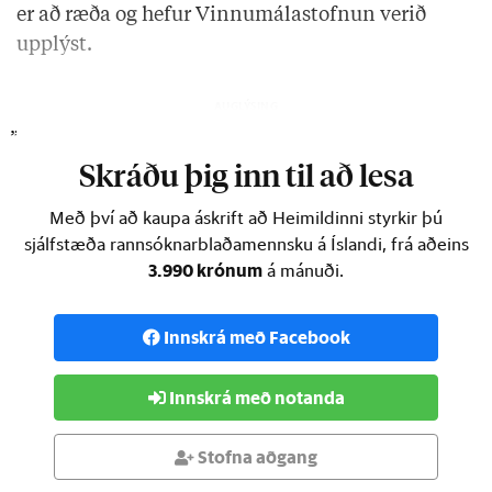
er að ræða og hefur Vinnumálastofnun verið
upplýst.
„Það er eðlilegt að ég horfi …
Skráðu þig inn til að lesa
Með því að kaupa áskrift að Heimildinni styrkir þú
sjálfstæða rannsóknarblaðamennsku á Íslandi, frá aðeins
3.990 krónum
á mánuði.
Innskrá með Facebook
Innskrá með notanda
Stofna aðgang