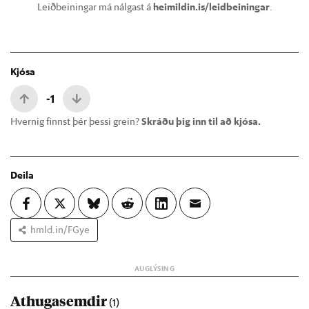
Leiðbeiningar má nálgast á
heimildin.is/leidbeiningar
.
Kjósa
-1
Hvernig finnst þér þessi grein?
Skráðu þig inn til að kjósa.
Deila
hmld.in/FGye
Athugasemdir
(1)