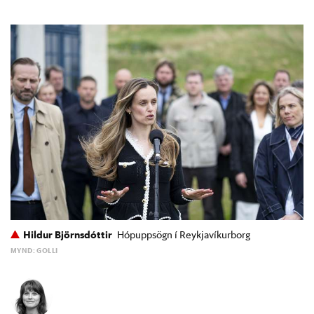
Hildur Björnsdóttir
Hópuppsögn í Reykjavíkurborg
MYND: GOLLI