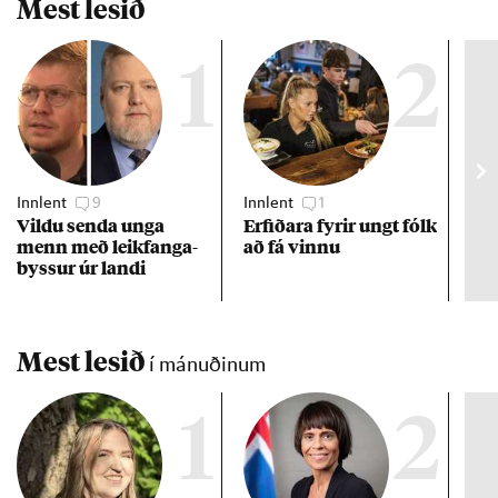
Mest lesið
1
2
Innlent
9
Innlent
1
Viðs
Vildu senda unga
Erf­ið­ara fyr­ir ungt fólk
Hlut
menn með leik­fanga­
að fá vinnu
kís
byss­ur úr landi
fær
kró
Mest lesið
í mánuðinum
1
2