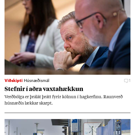
Viðskipti
Húsnæðismál
1
Stefn­ir í aðra vaxta­hækk­un
Verð­bólga er þrálát þrátt fyr­ir kóln­un í hag­kerf­inu. Raun­verð
hús­næð­is lækk­ar skarpt.