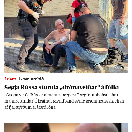
Erlent
Úkraínustríðið
Segja Rússa stunda „dróna­veið­ar“ á fólki
„Svona veiða Rúss­ar al­menna borg­ara,“ seg­ir um­boðs­mað­ur
mann­rétt­inda í Úkraínu. Mynd­band sýn­ir græn­met­issala elt­an
af fjar­stýrð­um árás­ar­dróna.