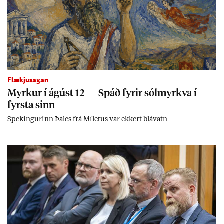
Flækjusagan
Myrk­ur í ág­úst 12 — Spáð fyr­ir sól­myrkva í
fyrsta sinn
Spek­ing­ur­inn Þa­les frá Míletus var ekk­ert blá­vatn