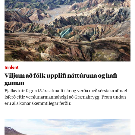
Innlent
Vilj­um að fólk upp­lifi nátt­úr­una og hafi
gam­an
Fjalla­vin­ir fagna 15 ára af­mæli í ár og verða með sér­staka af­mæl­
is­ferð eft­ir versl­un­ar­manna­helgi að Græna­hrygg. Fram und­an
eru alls kon­ar skemmti­leg­ar ferð­ir.