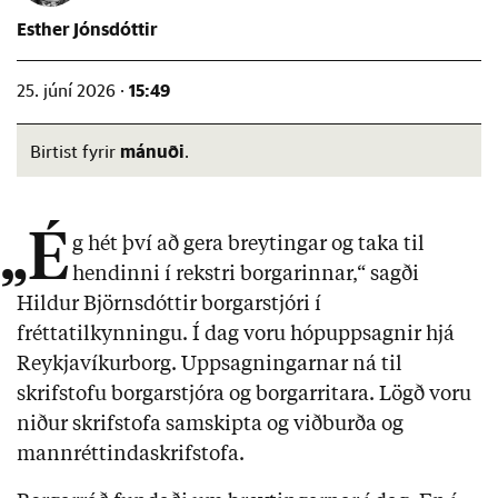
Esther Jónsdóttir
15:49
25. júní 2026 ·
mánuði
Birtist fyrir
.
„É
g hét því að gera breytingar og taka til
hendinni í rekstri borgarinnar,“ sagði
Hildur Björnsdóttir borgarstjóri í
fréttatilkynningu. Í dag voru hópuppsagnir hjá
Reykjavíkurborg. Uppsagningarnar ná til
skrifstofu borgarstjóra og borgarritara. Lögð voru
niður skrifstofa samskipta og viðburða og
mannréttindaskrifstofa.