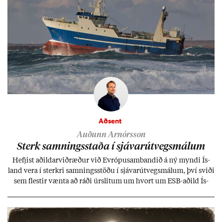
Aðsent
Auðunn Arnórsson
Sterk samn­ings­staða í sjáv­ar­út­vegs­mál­um
Hefj­ist að­ild­ar­við­ræð­ur við Evr­ópu­sam­band­ið á ný myndi Ís­
land vera í sterkri samn­ings­stöðu í sjáv­ar­út­vegs­mál­um, því sviði
sem flest­ir vænta að ráði úr­slit­um um hvort um ESB-að­ild Ís­
lands geti sam­ist. Hvað land­bún­að­ar­mál snert­ir myndi stuðn­
ing­ur við bænd­ur og dreif­býli breyt­ast mik­ið frá nú­ver­andi
kerfi, en sveigj­an­leiki til lausna er um­tals­verð­ur.