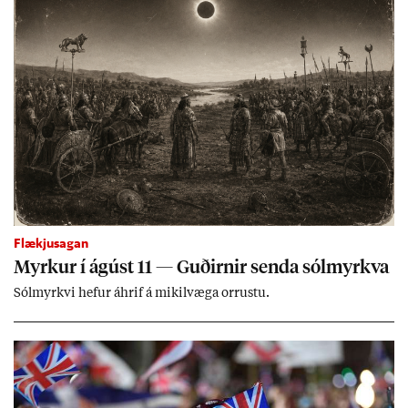
Flækjusagan
Myrk­ur í ág­úst 11 — Guð­irn­ir senda sól­myrkva
Sól­myrkvi hef­ur áhrif á mik­il­væga orr­ustu.