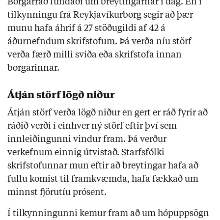
Borgarráð fundaði um breytingarnar í dag. En í
tilkynningu frá Reykjavíkurborg segir að þær
munu hafa áhrif á 27 stöðugildi af 42 á
áðurnefndum skrifstofum. Þá verða níu störf
verða færð milli sviða eða skrifstofa innan
borgarinnar.
Átján störf lögð niður
Átján störf verða lögð niður en gert er ráð fyrir að
ráðið verði í einhver ný störf eftir því sem
innleiðingunni vindur fram. Þá verður
verkefnum einnig útvistað. Starfsfólki
skrifstofunnar mun eftir að breytingar hafa að
fullu komist til framkvæmda, hafa fækkað um
minnst fjörutíu prósent.
Í tilkynningunni kemur fram að um hópuppsögn