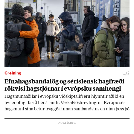
Greining
2
Efna­hags­banda­lög og sér­ís­lensk hag­fræði –
rök­vísi hag­stjórn­ar í evr­ópsku sam­hengi
Hags­muna­að­il­ar í evr­ópsku við­skipta­lífi eru hlynnt­ir að­ild en
því er öf­ugt far­ið hér á landi. Verka­lýðs­hreyf­ing­in í Evr­ópu sér
hags­muni sína bet­ur tryggða inn­an sam­bands­ins en ut­an þess þó
lít­ið fari fyr­ir því sjón­ar­miði hér­lend­is. Al­menn­ing­ur í lönd­um
Evr­ópu­sam­bands­ins er í mikl­um meiri­hluta ánægð­ur með það
sam­band. Ís­lensk­ur al­menn­ing­ur fær að segja sitt álit inn­an