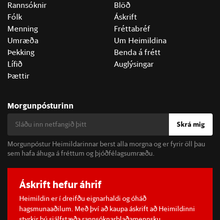
Rannsóknir
Blöð
Fólk
Áskrift
Menning
Fréttabréf
Umræða
Um Heimildina
Þekking
Benda á frétt
Lífið
Auglýsingar
Þættir
Morgunpósturinn
Skrá mig
Morgunpóstur Heimildarinnar berst alla morgna og er fyrir öll þau
sem hafa áhuga á fréttum og þjóðfélagsumræðu.
Áskrift hefur áhrif
Heimildin er í dreifðu eignarhaldi og óháð
hagsmunaaðilum. Með því að kaupa áskrift að Heimildinni
styrkir þú sjálfstæða rannsóknarblaðamennsku.