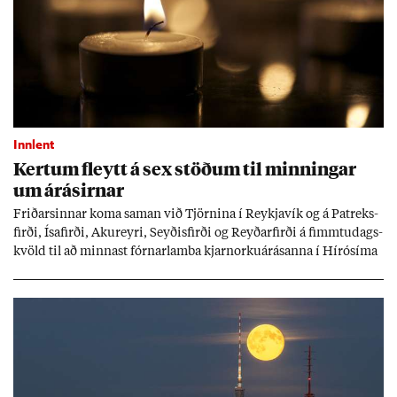
Innlent
Kert­um fleytt á sex stöð­um til minn­ing­ar
um árás­irn­ar
Frið­arsinn­ar koma sam­an við Tjörn­ina í Reykja­vík og á Pat­reks­
firði, Ísa­firði, Ak­ur­eyri, Seyð­is­firði og Reyð­ar­firði á fimmtu­dags­
kvöld til að minn­ast fórn­ar­lamba kjarn­orku­árás­anna í Hírósíma
og Naga­sakí.