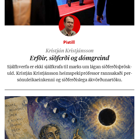
Pistill
Kristján Kristjánsson
Erfð­ir, sið­ferði og dómgreind
Sjálf­hverfa er ekki sjálf­krafa til marks um lág­an sið­ferð­is­þrösk­
uld. Kristján Kristjáns­son heim­speki­pró­fess­or rann­sak­aði per­
sónu­leika­ein­kenni og sið­ferð­is­lega ákvörð­un­ar­töku.