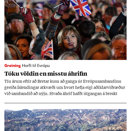
Greining
Horft til Evrópu
Tóku völd­in en misstu áhrif­in
Tíu ár­um eft­ir að Bret­ar kusu að ganga úr Evr­ópu­sam­band­inu
greiða Ís­lend­ing­ar at­kvæði um hvort hefja eigi að­ild­ar­við­ræð­ur
við sam­band­ið að nýju. Hvaða áhrif hafði út­gang­an á breskt
sam­fé­lag og hvaða lex­íu geta Ís­lend­ing­ar lært af henni?