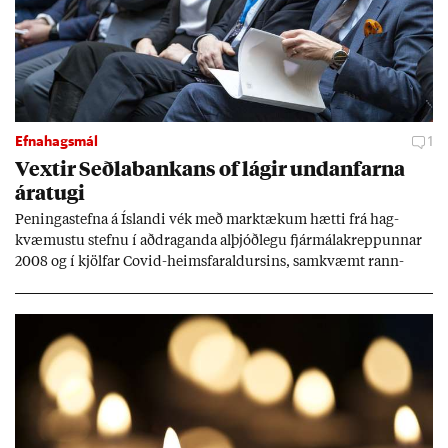
Efnahagsmál
1
Vext­ir Seðla­bank­ans of lág­ir und­an­farna
ára­tugi
Pen­inga­stefna á Ís­landi vék með mark­tæk­um hætti frá hag­
kvæm­ustu stefnu í að­drag­anda al­þjóð­legu fjár­málakrepp­unn­ar
2008 og í kjöl­far Covid-heims­far­ald­urs­ins, sam­kvæmt rann­
sókn­ar­rit­gerð Seðla­bank­ans. Vext­ir hafa al­mennt ver­ið of lág­ir.
Tíð áföll og óvissa tor­velda hag­stjórn á Ís­landi.