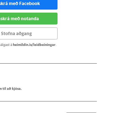
skrá með Facebook
skrá með notanda
Stofna aðgang
álgast á
heimildin.is/leidbeiningar
.
 til að kjósa.