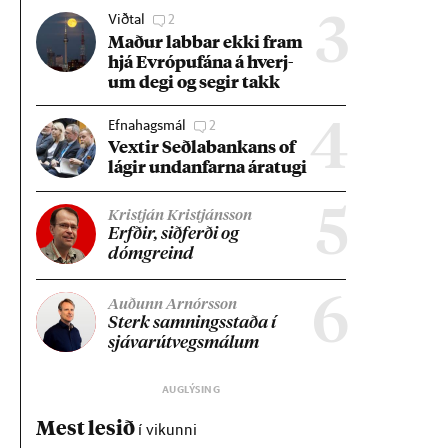
Viðtal
2
3
Mað­ur labb­ar ekki fram
hjá Evr­ópuf­ána á hverj­
um degi og seg­ir takk
Efnahagsmál
2
4
Vext­ir Seðla­bank­ans of
lág­ir und­an­farna ára­tugi
5
Kristján Kristjánsson
Erfð­ir, sið­ferði og
dómgreind
6
Auðunn Arnórsson
Sterk samn­ings­staða í
sjáv­ar­út­vegs­mál­um
Mest lesið
í vikunni