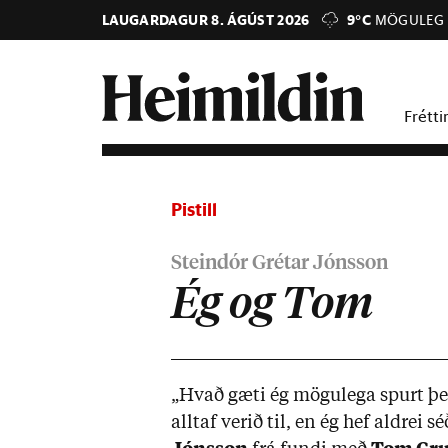
LAUGARDAGUR 8. ÁGÚST 2026
9°C
MÖGULEG 
Frétti
Pistill
Steindór Grétar Jónsson
Ég og Tom
„Hvað gæti ég mögu­lega spurt þes
alltaf ver­ið til, en ég hef aldrei sé