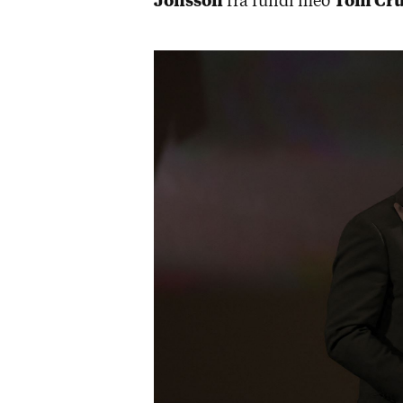
Jóns­son
frá fundi með
Tom Cru