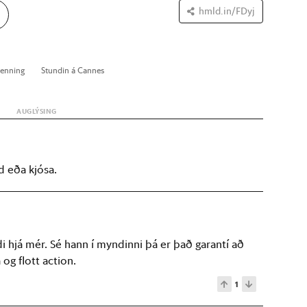
hmld.in/FDyj
enn­ing
Stund­in á Cann­es
d eða kjósa.
ldi hjá mér. Sé hann í myndinni þá er það garantí að
 og flott action.
1