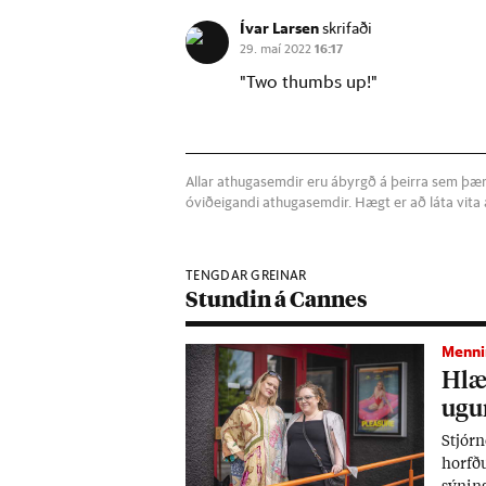
Ívar Larsen
skrifaði
29. maí 2022
16:17
"Two thumbs up!"
Allar athugasemdir eru ábyrgð á þeirra sem þær s
óviðeigandi athugasemdir. Hægt er að láta vit
TENGDAR GREINAR
Stundin á Cannes
Menni
Hlæj
ug­
Stjórn
horfðu