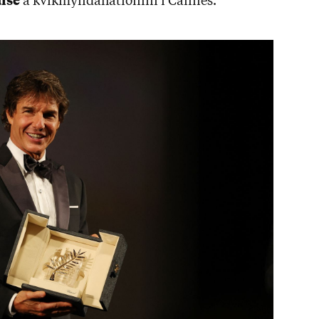
ise
á kvik­mynda­há­tíð­inni í Cann­es.