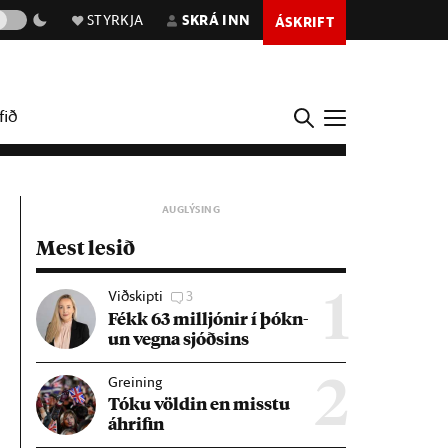
STYRKJA
SKRÁ INN
ÁSKRIFT
fið
Mest lesið
Viðskipti
3
1
Fékk 63 millj­ón­ir í þókn­
un vegna sjóðs­ins
Greining
2
Tóku völd­in en misstu
áhrif­in