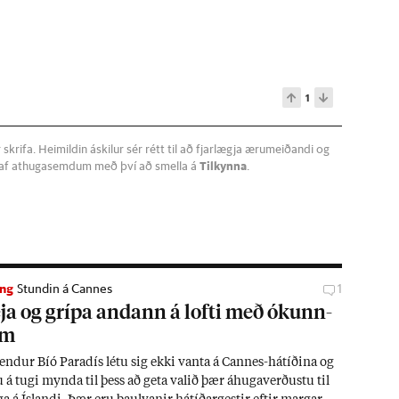
1
krifa. Heimildin áskilur sér rétt til að fjarlægja ærumeiðandi og
a af athugasemdum með því að smella á
Tilkynna
.
ng
Stundin á Cannes
1
a og grípa and­ann á lofti með ókunn­
um
­end­ur Bíó Para­dís létu sig ekki vanta á Cann­es-há­tíð­ina og
 á tugi mynda til þess að geta val­ið þær áhuga­verð­ustu til