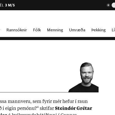
ÉL
3 M/S
r
Rannsóknir
Fólk
Menning
Umræða
Þekking
Lí
sa mann­veru, sem fyr­ir mér hef­ur í raun
ð í eig­in per­sónu?“ skrif­ar
Stein­dór Grét­ar