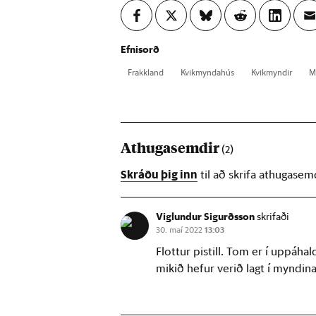
Efnisorð
Frakk­land
Kvik­mynda­hús
Kvik­mynd­ir
M
Athugasemdir
(2)
Skráðu þig inn
til að skrifa athugasem
Viglundur Sigurðsson
skrifaði
30. maí 2022
13:03
Flottur pistill. Tom er í uppáha
mikið hefur verið lagt í myndina