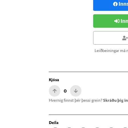
Inn
Inn
Leiðbeiningar má n
Kjósa
0
Hvernig finnst þér þessi grein?
Skráðu þig inn
Deila