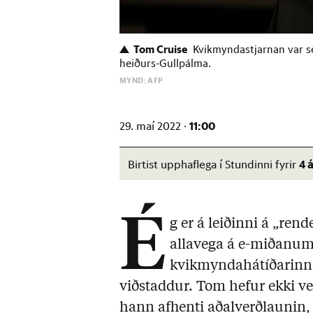
Tom Cruise
Kvikmyndastjarnan var sé
heiðurs-Gullpálma.
MYND: AFP
11:00
29. maí 2022 ·
4 
Birtist upphaflega í Stundinni fyrir
É
g er á leiðinni á „ren
allavega á e-miðanum
kvikmyndahátíðarinnar
viðstaddur. Tom hefur ekki veri
hann afhenti aðalverðlaunin,