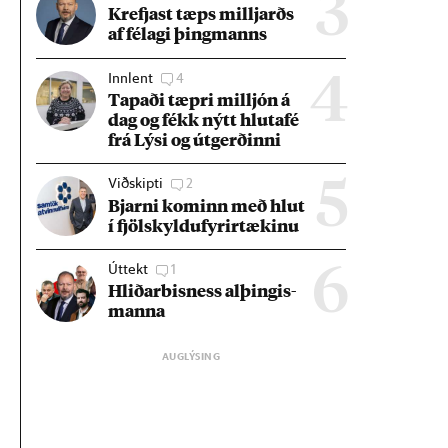
3
Krefjast tæps millj­arðs
af fé­lagi þing­manns
Innlent
4
4
Tap­aði tæpri millj­ón á
dag og fékk nýtt hluta­fé
frá Lýsi og út­gerð­inni
Viðskipti
2
5
Bjarni kom­inn með hlut
í fjöl­skyldu­fyr­ir­tæk­inu
Úttekt
1
6
Hlið­ar­bis­ness al­þing­is­
manna