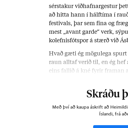
sérstakur viðhafnargestur þe
að hitta hann í hálftíma í rau
festivals, þar sem fína og fræg
mest „avant garde“ verk, sýpu
kolefnisfótspor á stærð við Ás
Hvað gæti ég mögulega spurt 
raun alltaf verið til, en ég he
eins fallið á kné fyrir framan 
hans. Með hverjum af lærisve
Skráðu þi
Með því að kaupa áskrift að Heimild
Íslandi, frá a