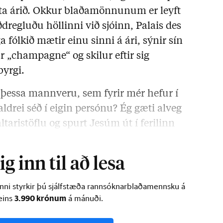
tta árið. Okkur blaðamönnunum er leyft
ðdregluðu höllinni við sjóinn, Palais des
a fólkið mætir einu sinni á ári, sýnir sín
r „champagne“ og skilur eftir sig
byrgi.
þessa mannveru, sem fyrir mér hefur í
f aldrei séð í eigin persónu? Ég gæti alveg
altaristöflu og spurt Jesúm út í ferilinn
inunum fannst þér best að vinna? …
g inn til að lesa
inni styrkir þú sjálfstæða rannsóknarblaðamennsku á
3.990 krónum
ðeins
á mánuði.