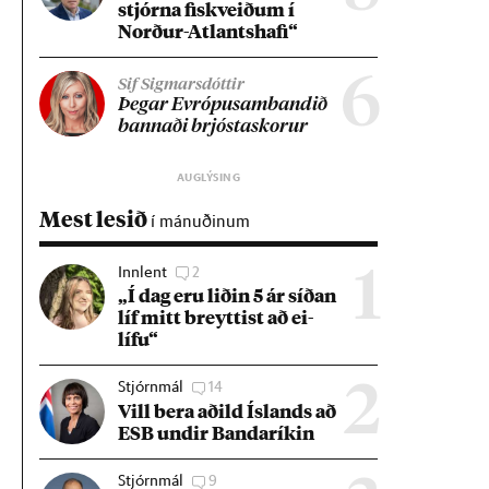
stjórna fisk­veið­um í
Norð­ur-Atlants­hafi“
6
Sif Sigmarsdóttir
Þeg­ar Evr­ópu­sam­band­ið
bann­aði brjósta­skor­ur
Mest lesið
í mánuðinum
Innlent
2
1
„Í dag eru lið­in 5 ár síð­an
líf mitt breytt­ist að ei­
lífu“
Stjórnmál
14
2
Vill bera að­ild Ís­lands að
ESB und­ir Banda­rík­in
Stjórnmál
9