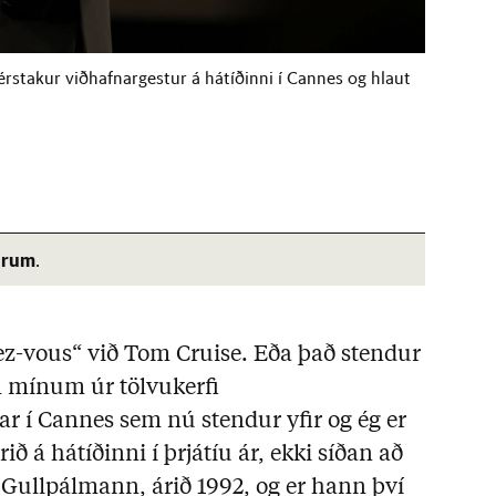
rstakur viðhafnargestur á hátíðinni í Cannes og hlaut
árum
.
dez-vous“ við Tom Cruise. Eða það stendur
 mínum úr tölvukerfi
 í Cannes sem nú stendur yfir og ég er
ð á hátíðinni í þrjátíu ár, ekki síðan að
 Gullpálmann, árið 1992, og er hann því