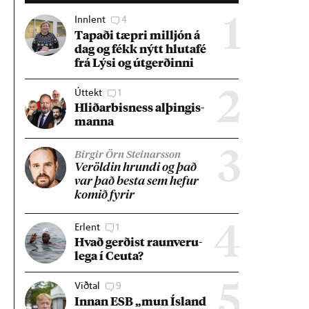
Innlent
4
1
Tap­aði tæpri millj­ón á
dag og fékk nýtt hluta­fé
frá Lýsi og út­gerð­inni
Úttekt
1
2
Hlið­ar­bis­ness al­þing­is­
manna
3
Birgir Örn Steinarsson
Ver­öld­in hrundi og það
var það besta sem hef­ur
kom­ið fyr­ir
Erlent
1
4
Hvað gerð­ist raun­veru­
lega í Ceuta?
Viðtal
9
5
Inn­an ESB „mun Ís­land