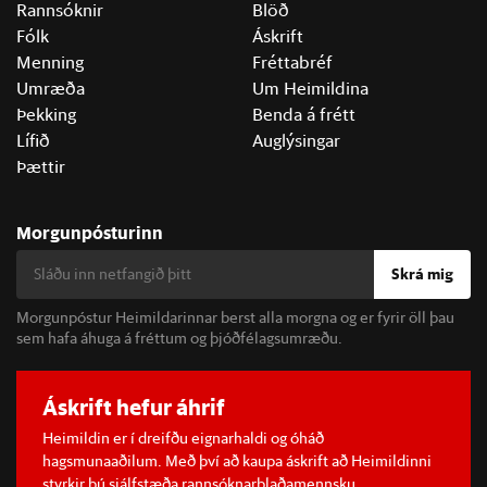
Rannsóknir
Blöð
Fólk
Áskrift
Menning
Fréttabréf
Umræða
Um Heimildina
Þekking
Benda á frétt
Lífið
Auglýsingar
Þættir
Morgunpósturinn
Skrá mig
Morgunpóstur Heimildarinnar berst alla morgna og er fyrir öll þau
sem hafa áhuga á fréttum og þjóðfélagsumræðu.
Áskrift hefur áhrif
Heimildin er í dreifðu eignarhaldi og óháð
hagsmunaaðilum. Með því að kaupa áskrift að Heimildinni
styrkir þú sjálfstæða rannsóknarblaðamennsku.