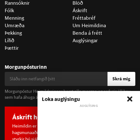
Rannsóknir
Blöð
Fólk
Áskrift
Menning
Fréttabréf
Umræða
Um Heimildina
Þekking
Benda á frétt
Lífið
Auglýsingar
Þættir
Morgunpósturinn
Skrá mig
Morgunpóstur Heimildarinnar berst alla morgna og er fyrir öll þau
sem hafa áhuga á fréttum og þjóðfélagsumræðu.
Loka auglýsingu
Áskrift hefur áhrif
Heimildin er í dreifðu eignarhaldi og óháð
hagsmunaaðilum. Með því að kaupa áskrift að Heimildinni
styrkir þú sjálfstæða rannsóknarblaðamennsku.