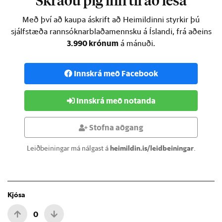
Skráðu þig inn til að lesa
Með því að kaupa áskrift að Heimildinni styrkir þú
sjálfstæða rannsóknarblaðamennsku á Íslandi, frá aðeins
3.990 krónum
á mánuði.
Innskrá með Facebook
Innskrá með notanda
Stofna aðgang
Leiðbeiningar má nálgast á
heimildin.is/leidbeiningar
.
Kjósa
0