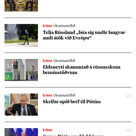
Erlent
Úkraínustríðið
Telja Rúss­land „búa sig und­ir langvar­
andi átök við Evr­ópu“
Erlent
Úkraínustríðið
Eldsneyti skammt­að á rúss­nesk­um
bens­ín­stöðv­um
Erlent
Úkraínustríðið
2
Skrif­ar op­ið bréf til Pútíns
Erlent
2