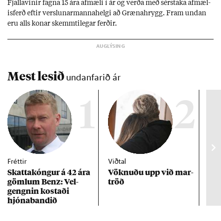
Fjalla­vin­ir fagna 15 ára af­mæli í ár og verða með sér­staka af­mæl­
is­ferð eft­ir versl­un­ar­manna­helgi að Græna­hrygg. Fram und­an
eru alls kon­ar skemmti­leg­ar ferð­ir.
Mest lesið
undanfarið ár
1
2
Fréttir
Viðtal
Inn
Skattakóng­ur á 42 ára
Vökn­uðu upp við mar­
RÚV
göml­um Benz: Vel­
tröð
Mar
gengn­in kostaði
un
hjóna­band­ið