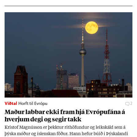
og Naga­sakí.
Viðtal
Horft til Evrópu
2
Mað­ur labb­ar ekki fram hjá Evr­ópuf­ána á
hverj­um degi og seg­ir takk
Kri­stof Magnús­son er þekkt­ur rit­höf­und­ur og leik­skáld sem á
þýska móð­ur og ís­lensk­an föð­ur. Hann hef­ur bú­ið í Þýskalandi