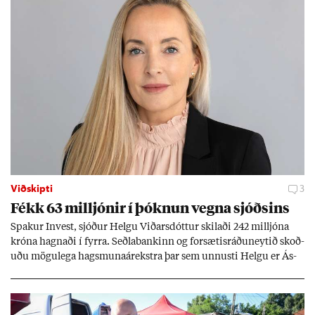
Viðskipti
3
Fékk 63 millj­ón­ir í þókn­un vegna sjóðs­ins
Spak­ur In­vest, sjóð­ur Helgu Við­ars­dótt­ur skil­aði 242 millj­óna
króna hagn­aði í fyrra. Seðla­bank­inn og for­sæt­is­ráðu­neyt­ið skoð­
uðu mögu­lega hags­muna­árekstra þar sem unnusti Helgu er Ás­
geir Jóns­son seðla­banka­stjóri.