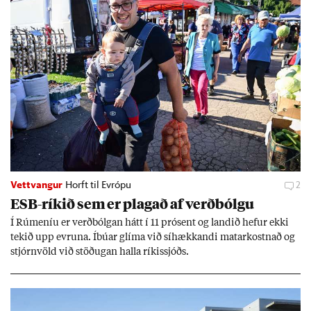
Vettvangur
Horft til Evrópu
2
ESB-rík­ið sem er plag­að af verð­bólgu
Í Rúm­en­íu er verð­bólg­an hátt í 11 pró­sent og land­ið hef­ur ekki
tek­ið upp evr­una. Íbú­ar glíma við sí­hækk­andi mat­ar­kostn­að og
stjórn­völd við stöð­ug­an halla rík­is­sjóðs.