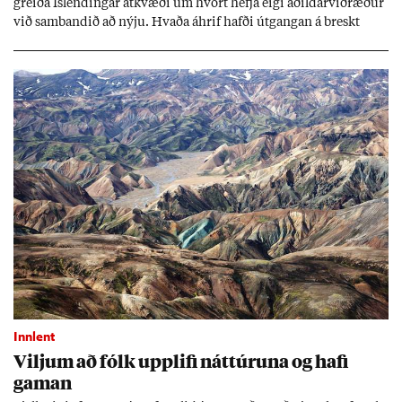
greiða Ís­lend­ing­ar at­kvæði um hvort hefja eigi að­ild­ar­við­ræð­ur
við sam­band­ið að nýju. Hvaða áhrif hafði út­gang­an á breskt
sam­fé­lag og hvaða lex­íu geta Ís­lend­ing­ar lært af henni?
Innlent
Vilj­um að fólk upp­lifi nátt­úr­una og hafi
gam­an