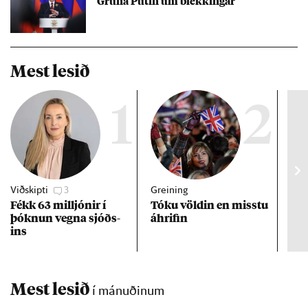
Gruna Pútín um blekk­ing­ar
Mest lesið
1
2
Viðskipti
3
Greining
Viðt
Fékk 63 millj­ón­ir í
Tóku völd­in en misstu
Mað
þókn­un vegna sjóðs­
áhrif­in
fra
ins
hve
ta
Mest lesið
í mánuðinum