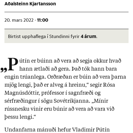
Aðalsteinn Kjartansson
11:00
20. mars 2022 ·
4 árum
Birtist upphaflega í Stundinni fyrir
.
„P
útín er búinn að vera að segja okkur hvað
hann ætlaði að gera. Það tók hann bara
engin trúanlega. Orðræðan er búin að vera þarna
mjög lengi, það er alveg á hreinu,“ segir Rósa
Magnúsdóttir, prófessor í sagnfræði og
sérfræðingur í sögu Sovétríkjanna. „Mínir
rússnesku vinir eru búnir að vera að vara við
þessu lengi.“
Undanfarna mánuði hefur Vladimir Pútín