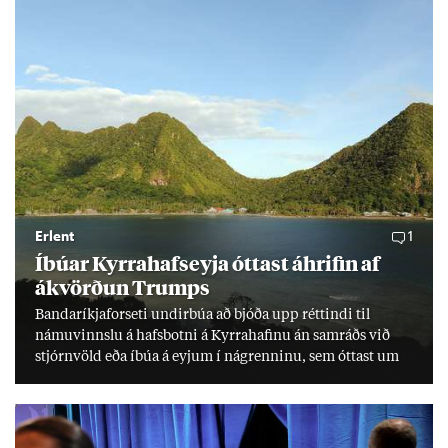
Erlent
1
Íbú­ar Kyrra­hafs­eyja ótt­ast áhrif­in af
ákvörð­un Trumps
Banda­ríkja­for­seti und­ir­búa að bjóða upp rétt­indi til
námu­vinnslu á hafs­botni á Kyrra­haf­inu án sam­ráðs við
stjórn­völd eða íbúa á eyj­um í ná­grenn­inu, sem ótt­ast um
lífs­við­ur­væri sitt og um­hverfi.