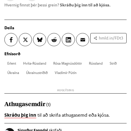
Hvernig finnst þér þessi grein?
Skráðu þig inn til að kjósa.
Deila
hmld.in/FDt3
Efnisorð
Er­lent
Hvíta-Rúss­land
Rósa Magnús­dótt­ir
Rúss­land
Stríð
Úkraína
Úkraínu­stríð­ið
Vla­dímír Pútín
Athugasemdir
(1)
Skráðu þig inn
til að skrifa athugasemd eða kjósa.
Sigurður Fanndal
skrifaði