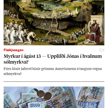
Flækjusagan
1
Myrk­ur í ág­úst 13 — Upp­lifði Jón­as í hvaln­um
sól­myrkva?
Fóru hinir jafn­vel hinir grimmu Ass­yríu­menn á taug­um vegna
sól­myrkva?