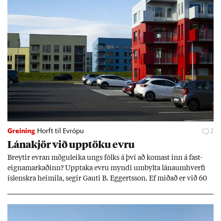
Greining
Horft til Evrópu
2
Lána­kjör við upp­töku evru
Breyt­ir evr­an mögu­leika ungs fólks á því að kom­ast inn á fast­
eigna­mark­að­inn? Upp­taka evru myndi um­bylta lánaum­hverfi
ís­lenskra heim­ila, seg­ir Gauti B. Eggerts­son. Ef mið­að er við 60
millj­óna króna lán til 25 ára myndi mán­að­ar­leg greiðslu­byrði
lækka um þriðj­ung.