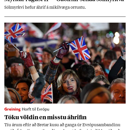
Sól­myrkvi hef­ur áhrif á mik­il­væga orr­ustu.
Greining
Horft til Evrópu
Tóku völd­in en misstu áhrif­in
Tíu ár­um eft­ir að Bret­ar kusu að ganga úr Evr­ópu­sam­band­inu