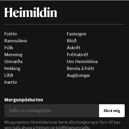
Fréttir
Fasteignir
Rannsóknir
Blöð
Fólk
Áskrift
Menning
Fréttabréf
Umræða
Um Heimildina
Þekking
Benda á frétt
Lífið
Auglýsingar
Þættir
Morgunpósturinn
Skrá mig
Morgunpóstur Heimildarinnar berst alla morgna og er fyrir öll þau
sem hafa áhuga á fréttum og þjóðfélagsumræðu.