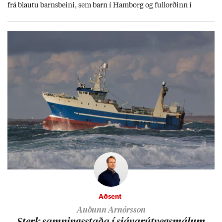
frá blautu barns­beini, sem barn í Ham­borg og full­orð­inn í
Berlín, en er vel kunn­ug­ur á Ís­landi og tal­ar ís­lensku. Hvernig
ætli hann upp­lifi að búa í landi inn­an Evr­ópu­sam­bands­ins?
Aðsent
Auðunn Arnórsson
Sterk samn­ings­staða í sjáv­ar­út­vegs­mál­um