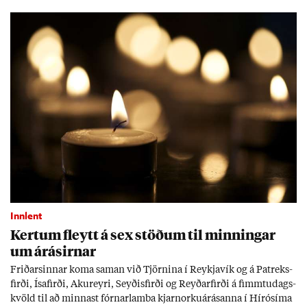
Tíð áföll og óvissa tor­velda hag­stjórn á Ís­landi.
Innlent
Kert­um fleytt á sex stöð­um til minn­ing­ar
um árás­irn­ar
Frið­arsinn­ar koma sam­an við Tjörn­ina í Reykja­vík og á Pat­reks­
firði, Ísa­firði, Ak­ur­eyri, Seyð­is­firði og Reyð­ar­firði á fimmtu­dags­
kvöld til að minn­ast fórn­ar­lamba kjarn­orku­árás­anna í Hírósíma