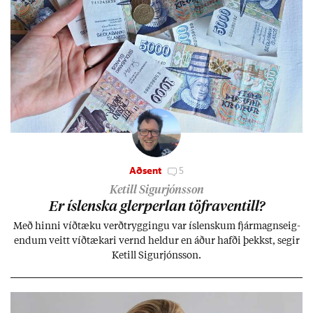
Aðsent
5
Ketill Sigurjónsson
Er ís­lenska glerperl­an töfra­ventill?
Með hinni víð­tæku verð­trygg­ingu var ís­lensk­um fjár­magns­eig­
end­um veitt víð­tæk­ari vernd held­ur en áð­ur hafði þekkst, seg­ir
Ketill Sig­ur­jóns­son.