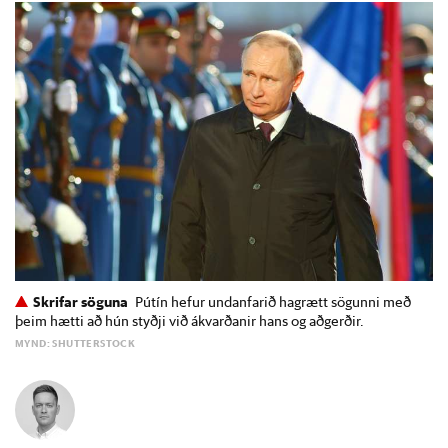
Skrifar söguna
Pútín hefur undanfarið hagrætt sögunni með
þeim hætti að hún styðji við ákvarðanir hans og aðgerðir.
MYND: SHUTTERSTOCK