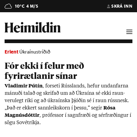
10°C
4 M/S
SKRÁ INN
Erlent
Úkraínustríðið
Fór ekki í felur með
fyrirætlanir sínar
Vla­dimir Pútín
, for­seti Rúss­lands, hef­ur und­an­farna
mán­uði tal­að og skrif­að um að Úkraína sé ekki raun­
veru­legt ríki og að úkraínska þjóð­in sé í raun rúss­nesk.
„Það er ekk­ert sann­leikskorn í þessu,“ seg­ir
Rósa
Magnús­dótt­ir
, pró­fess­or í sagn­fræði og sér­fræð­ing­ur í
sögu Sov­ét­ríkja.