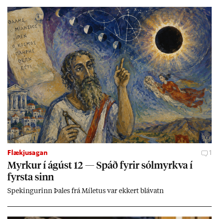
Flækjusagan
1
Myrk­ur í ág­úst 12 — Spáð fyr­ir sól­myrkva í
fyrsta sinn
Spek­ing­ur­inn Þa­les frá Míletus var ekk­ert blá­vatn