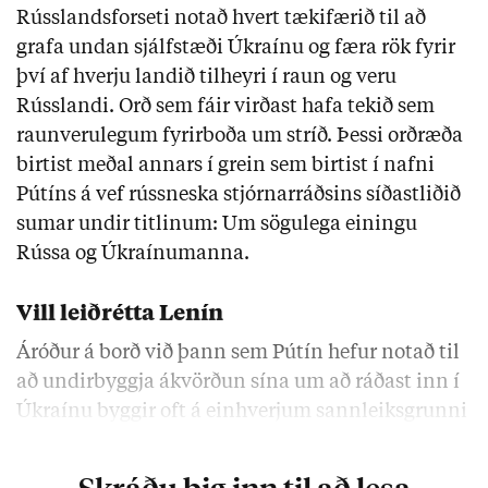
Rússlandsforseti notað hvert tækifærið til að
grafa undan sjálfstæði Úkraínu og færa rök fyrir
því af hverju landið tilheyri í raun og veru
Rússlandi. Orð sem fáir virðast hafa tekið sem
raunverulegum fyrirboða um stríð. Þessi orðræða
birtist meðal annars í grein sem birtist í nafni
Pútíns á vef rússneska stjórnarráðsins síðastliðið
sumar undir titlinum: Um sögulega einingu
Rússa og Úkraínumanna.
Vill leiðrétta Lenín
Áróður á borð við þann sem Pútín hefur notað til
að undirbyggja ákvörðun sína um að ráðast inn í
Úkraínu byggir oft á einhverjum sannleiksgrunni
sem …