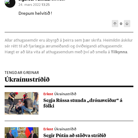
24. mars 2022
13:25
Drepum helvítið !
0
Allar athugasemdir eru ábyrgð á þeirra sem þær skrifa. Heimildin áskilur
sér rétt til að fjarlægja ærumeiðandi og óviðeigandi athugasemdir.
Hægt er að láta vita af athugasemdum með því að smella á
Tilkynna
.
TENGDAR GREINAR
Úkraínustríðið
Erlent
Úkraínustríðið
Segja Rússa stunda „dróna­veið­ar“ á
fólki
Erlent
Úkraínustríðið
Seg­ir Pútín að stöðva stríð­ið