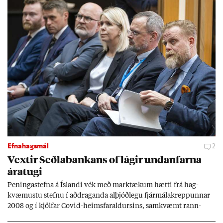
Efnahagsmál
2
Vext­ir Seðla­bank­ans of lág­ir und­an­farna
ára­tugi
Pen­inga­stefna á Ís­landi vék með mark­tæk­um hætti frá hag­
kvæm­ustu stefnu í að­drag­anda al­þjóð­legu fjár­málakrepp­unn­ar
2008 og í kjöl­far Covid-heims­far­ald­urs­ins, sam­kvæmt rann­
sókn­ar­rit­gerð Seðla­bank­ans. Vext­ir hafa al­mennt ver­ið of lág­ir.