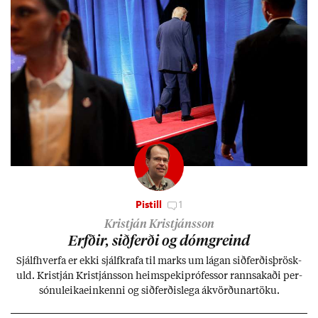
Pistill
1
Kristján Kristjánsson
Erfð­ir, sið­ferði og dómgreind
Sjálf­hverfa er ekki sjálf­krafa til marks um lág­an sið­ferð­is­þrösk­
uld. Kristján Kristjáns­son heim­speki­pró­fess­or rann­sak­aði per­
sónu­leika­ein­kenni og sið­ferð­is­lega ákvörð­un­ar­töku.