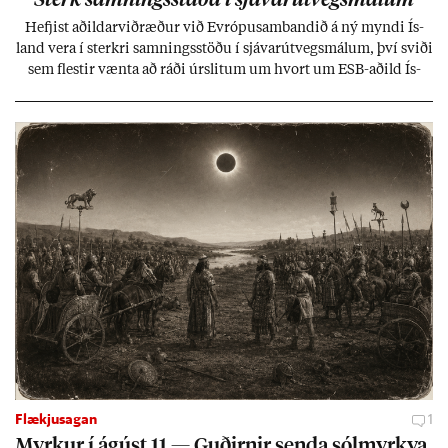
Hefj­ist að­ild­ar­við­ræð­ur við Evr­ópu­sam­band­ið á ný myndi Ís­
land vera í sterkri samn­ings­stöðu í sjáv­ar­út­vegs­mál­um, því sviði
sem flest­ir vænta að ráði úr­slit­um um hvort um ESB-að­ild Ís­
lands geti sam­ist. Hvað land­bún­að­ar­mál snert­ir myndi stuðn­
ing­ur við bænd­ur og dreif­býli breyt­ast mik­ið frá nú­ver­andi
kerfi, en sveigj­an­leiki til lausna er um­tals­verð­ur.
Flækjusagan
1
Myrk­ur í ág­úst 11 — Guð­irn­ir senda sól­myrkva