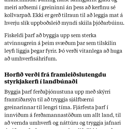
meiri arðsemi í greininni án þess að kerfinu sé
kollvarpað. Ekki er gerð tilraun til að leggja mat á
hverju slík uppboðsleið myndi skiila þjóðarbúinu.
Fiskeldi þarf að byggja upp sem sterka
atvinnugrein á þeim svæðum þar sem tilskilin
leyfi liggja þegar fyrir. Þó verði vitanlega að huga
að umhverfisáhrifum.
Horfið verði frá framleiðslutengdu
styrkjakerfi í landbúnaði
Byggja þarf ferðaþjónustuna upp með skýrri
framtíðarsýn til að tryggja sjálfbærni
greinarinnar til lengri tíma. Fjárfesta þarf í
innviðum á ferðamannastöðum um allt land, til
að vernda umhverfi og náttúru og tryggja jafnari