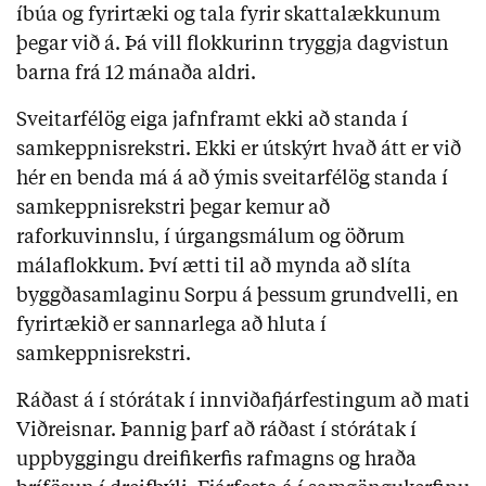
íbúa og fyrirtæki og tala fyrir skattalækkunum
þegar við á. Þá vill flokkurinn tryggja dagvistun
barna frá 12 mánaða aldri.
Sveitarfélög eiga jafnframt ekki að standa í
samkeppnisrekstri. Ekki er útskýrt hvað átt er við
hér en benda má á að ýmis sveitarfélög standa í
samkeppnisrekstri þegar kemur að
raforkuvinnslu, í úrgangsmálum og öðrum
málaflokkum. Því ætti til að mynda að slíta
byggðasamlaginu Sorpu á þessum grundvelli, en
fyrirtækið er sannarlega að hluta í
samkeppnisrekstri.
Ráðast á í stórátak í innviðafjárfestingum að mati
Viðreisnar. Þannig þarf að ráðast í stórátak í
uppbyggingu dreifikerfis rafmagns og hraða