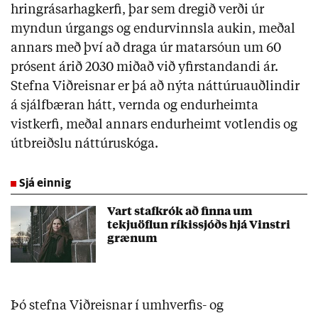
hringrásarhagkerfi, þar sem dregið verði úr
myndun úrgangs og endurvinnsla aukin, meðal
annars með því að draga úr matarsóun um 60
prósent árið 2030 miðað við yfirstandandi ár.
Stefna Viðreisnar er þá að nýta náttúruauðlindir
á sjálfbæran hátt, vernda og endurheimta
vistkerfi, meðal annars endurheimt votlendis og
útbreiðslu náttúruskóga.
Sjá einnig
Vart stafkrók að finna um
tekjuöflun ríkissjóðs hjá Vinstri
grænum
Þó stefna Viðreisnar í umhverfis- og