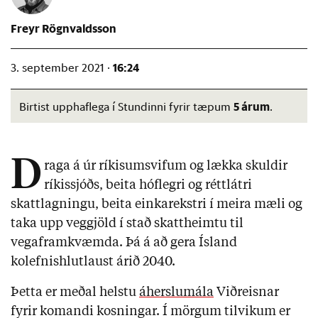
Freyr Rögnvaldsson
16:24
3. september 2021 ·
5 árum
Birtist upphaflega í Stundinni fyrir tæpum
.
D
raga á úr ríkisumsvifum og lækka skuldir
ríkissjóðs, beita hóflegri og réttlátri
skattlagningu, beita einkarekstri í meira mæli og
taka upp veggjöld í stað skattheimtu til
vegaframkvæmda. Þá á að gera Ísland
kolefnishlutlaust árið 2040.
Þetta er meðal helstu
áherslumála
Viðreisnar
fyrir komandi kosningar. Í mörgum tilvikum er