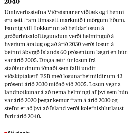
2040
Umhverfisstefna Viðreisnar er víðtæk og í henni
eru sett fram tímasett markmið í mörgum liðum.
Þannig vill flokkurinn að heildarlosun á
gróðurhúsalofttegundum verði helminguð á
hverjum áratug og að árið 2030 verði losun á
beinni ábyrgð Íslands 60 prósentum lægri en hún
var árið 2005. Draga ætti úr losun frá
staðbundnum iðnaði sem falli undir
viðskiptakerfi ESB með losunarheimildir um 43
prósent árið 2030 miðað við 2005. Losun vegna
landnotkunar á að nema helmingi af því sem hún
var árið 2020 þegar kemur fram á árið 2030 og
stefnt er að því að Ísland verði kolefnishlutlaust
fyrir árið 2040.
Sjá einnig