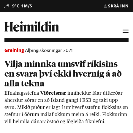
9°C
1 M/S
SKRÁ INN
Greining
Alþingiskosningar 2021
Vilja minnka umsvif ríkisins
en svara því ekki hvernig á að
afla tekna
Efna­hags­stefna
Við­reisn­ar
inni­held­ur fá­ar út­færð­ar
áhersl­ur aðr­ar en að Ís­land gangi í ESB og taki upp
evru. Mik­ið púð­ur er lagt í um­hverf­is­stefnu flokks­ins en
stefn­ur í öðr­um mála­flokk­um meira á reiki. Flokk­ur­inn
vill heim­ila dán­ar­að­stoð og lög­leiða fíkni­efni.