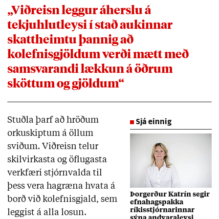
„Viðreisn leggur áherslu á
tekjuhlutleysi í stað aukinnar
skattheimtu þannig að
kolefnisgjöldum verði mætt með
samsvarandi lækkun á öðrum
sköttum og gjöldum“
Stuðla þarf að hröðum
Sjá einnig
orkuskiptum á öllum
sviðum. Viðreisn telur
skilvirkasta og öflugasta
verkfæri stjórnvalda til
þess vera hagræna hvata á
Þorgerður Katrín segir
borð við kolefnisgjald, sem
efnahagspakka
ríkisstjórnarinnar
leggist á alla losun.
sýna andvaraleysi