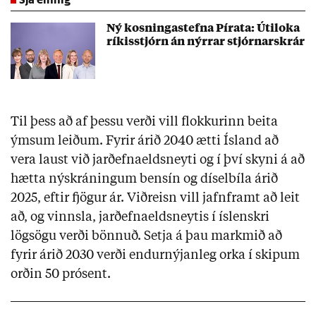
Ný kosningastefna Pírata: Útiloka
ríkisstjórn án nýrrar stjórnarskrár
Til þess að af þessu verði vill flokkurinn beita
ýmsum leiðum. Fyrir árið 2040 ætti Ísland að
vera laust við jarðefnaeldsneyti og í því skyni á að
hætta nýskráningum bensín og díselbíla árið
2025, eftir fjögur ár. Viðreisn vill jafnframt að leit
að, og vinnsla, jarðefnaeldsneytis í íslenskri
lögsögu verði bönnuð. Setja á þau markmið að
fyrir árið 2030 verði endurnýjanleg orka í skipum
orðin 50 prósent.