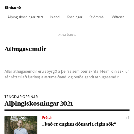
Efnisorð
Al­þing­is­kosn­ing­ar 2021
Ís­land
Kosn­ing­ar
Stjórn­mál
Við­reisn
Athugasemdir
Allar athugasemdir eru ábyrgð á þeirra sem þær skrifa. Heimildin áskilur
sér rétt til að fjarlægja ærumeiðandi og óviðeigandi athugasemdir.
TENGDAR GREINAR
Alþingiskosningar 2021
Fréttir
3
„Það er eng­inn dóm­ari í eig­in sök“