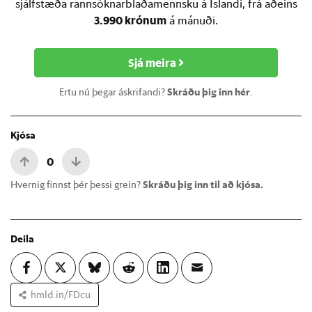
sjálfstæða rannsóknarblaðamennsku á Íslandi, frá aðeins
3.990 krónum
á mánuði.
Sjá meira
Ertu nú þegar áskrifandi?
Skráðu þig inn hér
.
Kjósa
0
Hvernig finnst þér þessi grein?
Skráðu þig inn til að kjósa.
Deila
hmld.in/FDcu