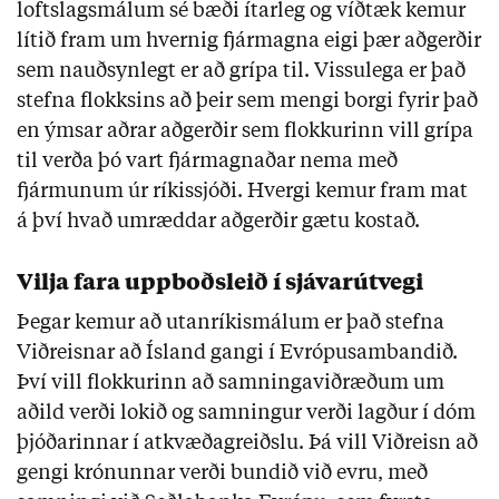
loftslagsmálum sé bæði ítarleg og víðtæk kemur
lítið fram um hvernig fjármagna eigi þær aðgerðir
sem nauðsynlegt er að grípa til. Vissulega er það
stefna flokksins að þeir sem mengi borgi fyrir það
en ýmsar aðrar aðgerðir sem flokkurinn vill grípa
til verða þó vart fjármagnaðar nema með
fjármunum úr ríkissjóði. Hvergi kemur fram mat
á því hvað umræddar aðgerðir gætu kostað.
Vilja fara uppboðsleið í sjávarútvegi
Þegar kemur að utanríkismálum er það stefna
Viðreisnar að Ísland gangi í Evrópusambandið.
Því vill flokkurinn að samningaviðræðum um
aðild verði lokið og samningur verði lagður í dóm
þjóðarinnar í atkvæðagreiðslu. Þá vill Viðreisn að
gengi krónunnar verði bundið við evru, með