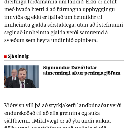
dreifingu ferðamanna um landið. Ekki er nefnt
með hvaða hætti á að fjármagna uppbyggingu
innviða og ekki er fjallað um heimildir til
innheimtu gjalda sérstaklega, utan að í stefnunni
segir að innheimta gjalda verði samræmd á
svæðum sem heyra undir hið opinbera.
Sjá einnig
Sigmundur Davíð lofar
almenningi aftur peningagjöfum
Viðreisn vill þá að styrkjakerfi landbúnaðar verði
endurskoðað til að efla greinina og auka
sjálfbærni. „Mikilvægt er að ýta undir aukna