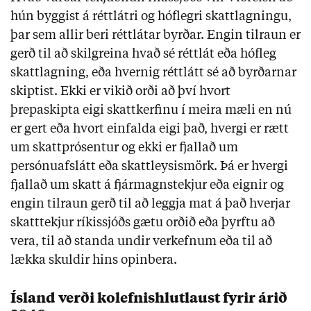
hún byggist á réttlátri og hóflegri skattlagningu,
þar sem allir beri réttlátar byrðar. Engin tilraun er
gerð til að skilgreina hvað sé réttlát eða hófleg
skattlagning, eða hvernig réttlátt sé að byrðarnar
skiptist. Ekki er vikið orði að því hvort
þrepaskipta eigi skattkerfinu í meira mæli en nú
er gert eða hvort einfalda eigi það, hvergi er rætt
um skattprósentur og ekki er fjallað um
persónuafslátt eða skattleysismörk. Þá er hvergi
fjallað um skatt á fjármagnstekjur eða eignir og
engin tilraun gerð til að leggja mat á það hverjar
skatttekjur ríkissjóðs gætu orðið eða þyrftu að
vera, til að standa undir verkefnum eða til að
lækka skuldir hins opinbera.
Ísland verði kolefnishlutlaust fyrir árið