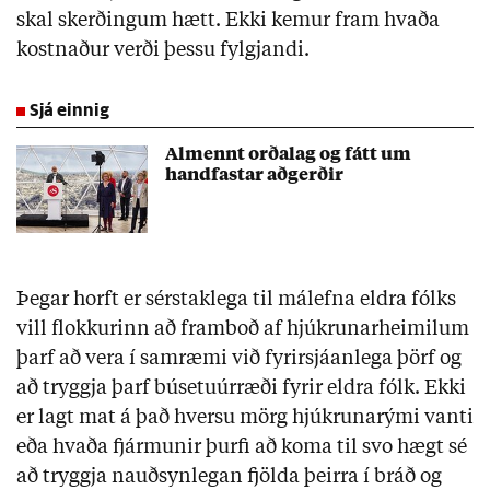
skal skerðingum hætt. Ekki kemur fram hvaða
kostnaður verði þessu fylgjandi.
Sjá einnig
Almennt orðalag og fátt um
handfastar aðgerðir
Þegar horft er sérstaklega til málefna eldra fólks
vill flokkurinn að framboð af hjúkrunarheimilum
þarf að vera í samræmi við fyrirsjáanlega þörf og
að tryggja þarf búsetuúrræði fyrir eldra fólk. Ekki
er lagt mat á það hversu mörg hjúkrunarými vanti
eða hvaða fjármunir þurfi að koma til svo hægt sé
að tryggja nauðsynlegan fjölda þeirra í bráð og