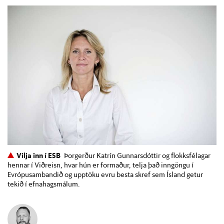
Vilja inn í ESB
Þorgerður Katrín Gunnarsdóttir og flokksfélagar
hennar í Viðreisn, hvar hún er formaður, telja það inngöngu í
Evrópusambandið og upptöku evru besta skref sem Ísland getur
tekið í efnahagsmálum.