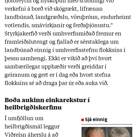
fjölbreytni og nýsköpun með stuðningi við
verkefni á borð við skógrækt, lífrænan
landbúnað, landgræðslu, vöruþróun, endurheimt
votlendis, smávirkjanir og ferðaþjónustu.“
Styrkjakerfið verði umhverfismiðað fremur en
framleiðslutengt og fjallað er sérstaklega um
landbúnað einnig í umhverfisstefnu flokksins í
þessu samhengi. Ekki er vikið að því hvort
sambærilegar upphæðir verði greiddar í
geiranum og gert er í dag eða hvort stefna
flokksins sé að draga þar úr eða auka við.
Boða aukinn einkarekstur í
heilbrigðiskerfinu
Í umfjöllun um
Sjá einnig
heilbrigðismál leggur
Viðreisn áherslu á að