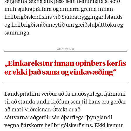
sérgreinalækna auk þess sem deilur hafa staðið
milli sjúkraþjálfara og annarra greina innan
heilbrigðiskerfisins við Sjúkratryggingar Íslands
og heilbrigðisráðuneytið um greiðsluþátttöku og
samninga.
„Einkarekstur innan opinbers kerfis
er ekki það sama og einkavæðing“
Landspítalinn verður að fá nauðsynlega fjármuni
til að standa undir kröfum sem til hans eru gerðar
að mati Viðreisnar. Ótækt er að
sóttvarnaraðgerðir séu óþarflega íþyngjandi
vegna fjárskorts heilbrigðiskerfisins. Ekki kemur