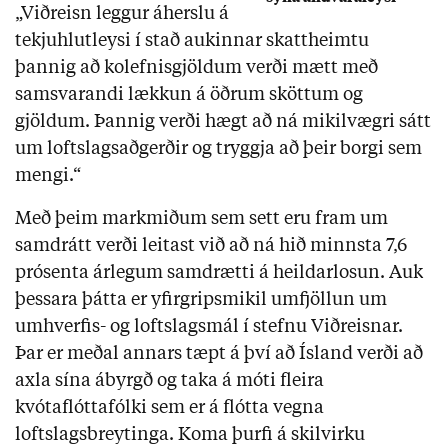
„Viðreisn leggur áherslu á
tekjuhlutleysi í stað aukinnar skattheimtu
þannig að kolefnisgjöldum verði mætt með
samsvarandi lækkun á öðrum sköttum og
gjöldum. Þannig verði hægt að ná mikilvægri sátt
um loftslagsaðgerðir og tryggja að þeir borgi sem
mengi.“
Með þeim markmiðum sem sett eru fram um
samdrátt verði leitast við að ná hið minnsta 7,6
prósenta árlegum samdrætti á heildarlosun. Auk
þessara þátta er yfirgripsmikil umfjöllun um
umhverfis- og loftslagsmál í stefnu Viðreisnar.
Þar er meðal annars tæpt á því að Ísland verði að
axla sína ábyrgð og taka á móti fleira
kvótaflóttafólki sem er á flótta vegna
loftslagsbreytinga. Koma þurfi á skilvirku