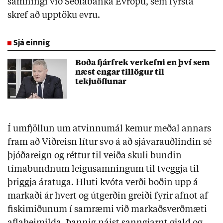
samningi við Seðlabanka Evrópu, sem fyrsta
skref að upptöku evru.
Sjá einnig
Boða fjárfrek verkefni en því sem
næst engar tillögur til
tekjuöflunar
Í umfjöllun um atvinnumál kemur meðal annars
fram að Viðreisn lítur svo á að sjávarauðlindin sé
þjóðareign og réttur til veiða skuli bundin
tímabundnum leigusamningum til tveggja til
þriggja áratuga. Hluti kvóta verði boðin upp á
markaði ár hvert og útgerðin greiði fyrir afnot af
fiskimiðunum í samræmi við markaðsverðmæti
aflaheimilda. Þannig náist sanngjarnt gjald og