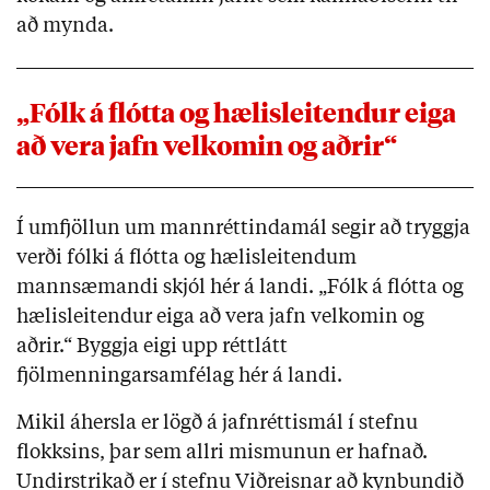
að mynda.
„Fólk á flótta og hælisleitendur eiga
að vera jafn velkomin og aðrir“
Í umfjöllun um mannréttindamál segir að tryggja
verði fólki á flótta og hælisleitendum
mannsæmandi skjól hér á landi. „Fólk á flótta og
hælisleitendur eiga að vera jafn velkomin og
aðrir.“ Byggja eigi upp réttlátt
fjölmenningarsamfélag hér á landi.
Mikil áhersla er lögð á jafnréttismál í stefnu
flokksins, þar sem allri mismunun er hafnað.
Undirstrikað er í stefnu Viðreisnar að kynbundið