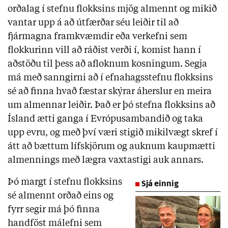
orðalag í stefnu flokksins mjög almennt og mikið
vantar upp á að útfærðar séu leiðir til að
fjármagna framkvæmdir eða verkefni sem
flokkurinn vill að ráðist verði í, komist hann í
aðstöðu til þess að afloknum kosningum. Segja
má með sanngirni að í efnahagsstefnu flokksins
sé að finna hvað fæstar skýrar áherslur en meira
um almennar leiðir. Það er þó stefna flokksins að
Ísland ætti ganga í Evrópusambandið og taka
upp evru, og með því væri stigið mikilvægt skref í
átt að bættum lífskjörum og auknum kaupmætti
almennings með lægra vaxtastigi auk annars.
Þó margt í stefnu flokksins
Sjá einnig
sé almennt orðað eins og
fyrr segir má þó finna
handföst málefni sem