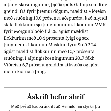
alþingiskosningarnar, þjóðarpúls Gallup sem Rúv
greindi frá fyrir þremur dögum, mældist Viðreisn
með stuðning 10,6 prósenta aðspurðra. Það myndi
skila flokknum sjö þingmönnum. Í könnun MMR
fyrir Morgunblaðið frá 26. ágúst mældist
flokkurinn með 10,4 prósenta fylgi og sex
þingmenn. Í könnun Maskínu fyrir Stöð 2 24.
ágúst mældist flokkurinn með 10,7 prósenta
stuðning. Í alþingiskosningunum 2017 fékk
Viðreisn 6,7 prósent greiddra atkvæða og fjóra
menn kjörna á þing.
Áskrift hefur áhrif
Með því að kaupa áskrift að Heimildinni styrkir þú