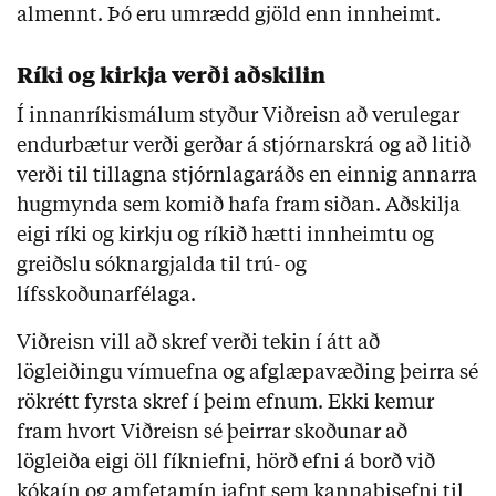
almennt. Þó eru umrædd gjöld enn innheimt.
Ríki og kirkja verði aðskilin
Í innanríkismálum styður Viðreisn að verulegar
endurbætur verði gerðar á stjórnarskrá og að litið
verði til tillagna stjórnlagaráðs en einnig annarra
hugmynda sem komið hafa fram siðan. Aðskilja
eigi ríki og kirkju og ríkið hætti innheimtu og
greiðslu sóknargjalda til trú- og
lífsskoðunarfélaga.
Viðreisn vill að skref verði tekin í átt að
lögleiðingu vímuefna og afglæpavæðing þeirra sé
rökrétt fyrsta skref í þeim efnum. Ekki kemur
fram hvort Viðreisn sé þeirrar skoðunar að
lögleiða eigi öll fíkniefni, hörð efni á borð við
kókaín og amfetamín jafnt sem kannabisefni til