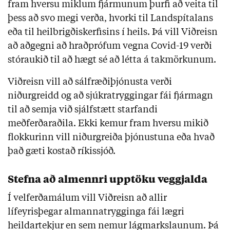
fram hversu miklum fjármunum þurfi að veita til
þess að svo megi verða, hvorki til Landspítalans
eða til heilbrigðiskerfisins í heils. Þá vill Viðreisn
að aðgegni að hraðprófum vegna Covid-19 verði
stóraukið til að hægt sé að létta á takmörkunum.
Viðreisn vill að sálfræðiþjónusta verði
niðurgreidd og að sjúkratryggingar fái fjármagn
til að semja við sjálfstætt starfandi
meðferðaraðila. Ekki kemur fram hversu mikið
flokkurinn vill niðurgreiða þjónustuna eða hvað
það gæti kostað ríkissjóð.
Stefna að almennri upptöku veggjalda
Í velferðamálum vill Viðreisn að allir
lífeyrisþegar almannatrygginga fái lægri
heildartekjur en sem nemur lágmarkslaunum. Þá