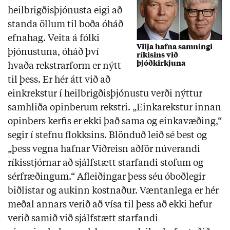
heilbrigðisþjónusta eigi að
standa öllum til boða óháð
efnahag. Veita á fólki
Vilja hafna samningi
þjónustuna, óháð því
ríkisins við
þjóðkirkjuna
hvaða rekstrarform er nýtt
til þess. Er hér átt við að
einkrekstur í heilbrigðisþjónustu verði nýttur
samhliða opinberum rekstri. „Einkarekstur innan
opinbers kerfis er ekki það sama og einkavæðing,“
segir í stefnu flokksins. Blönduð leið sé best og
„þess vegna hafnar Viðreisn aðför núverandi
ríkisstjórnar að sjálfstætt starfandi stofum og
sérfræðingum.“ Afleiðingar þess séu óboðlegir
biðlistar og aukinn kostnaður. Væntanlega er hér
meðal annars verið að vísa til þess að ekki hefur
verið samið við sjálfstætt starfandi