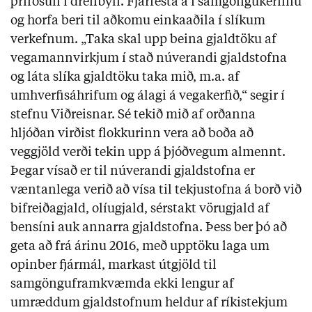
þrífösun í dreifbýli. Fjárfesta á í samgöngukerfinu
og horfa beri til aðkomu einkaaðila í slíkum
verkefnum. „Taka skal upp beina gjaldtöku af
vegamannvirkjum í stað núverandi gjaldstofna
og láta slíka gjaldtöku taka mið, m.a. af
umhverfisáhrifum og álagi á vegakerfið,“ segir í
stefnu Viðreisnar. Sé tekið mið af orðanna
hljóðan virðist flokkurinn vera að boða að
veggjöld verði tekin upp á þjóðvegum almennt.
Þegar vísað er til núverandi gjaldstofna er
væntanlega verið að vísa til tekjustofna á borð við
bifreiðagjald, olíugjald, sérstakt vörugjald af
bensíni auk annarra gjaldstofna. Þess ber þó að
geta að frá árinu 2016, með upptöku laga um
opinber fjármál, markast útgjöld til
samgönguframkvæmda ekki lengur af
umræddum gjaldstofnum heldur af ríkistekjum