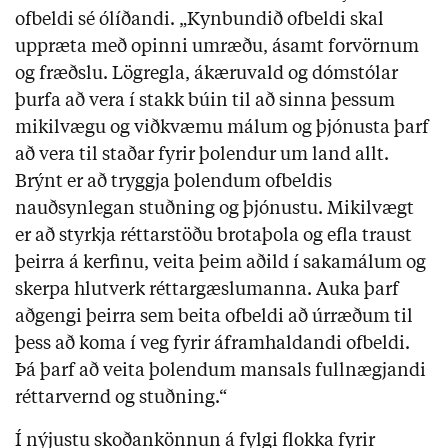
ofbeldi sé ólíðandi. „Kynbundið ofbeldi skal
uppræta með opinni umræðu, ásamt forvörnum
og fræðslu. Lögregla, ákæruvald og dómstólar
þurfa að vera í stakk búin til að sinna þessum
mikilvægu og viðkvæmu málum og þjónusta þarf
að vera til staðar fyrir þolendur um land allt.
Brýnt er að tryggja þolendum ofbeldis
nauðsynlegan stuðning og þjónustu. Mikilvægt
er að styrkja réttarstöðu brotaþola og efla traust
þeirra á kerfinu, veita þeim aðild í sakamálum og
skerpa hlutverk réttargæslumanna. Auka þarf
aðgengi þeirra sem beita ofbeldi að úrræðum til
þess að koma í veg fyrir áframhaldandi ofbeldi.
Þá þarf að veita þolendum mansals fullnægjandi
réttarvernd og stuðning.“
Í nýjustu skoðankönnun á fylgi flokka fyrir