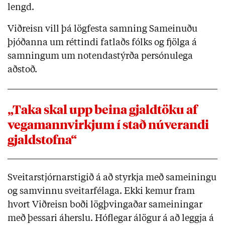
lengd.
Viðreisn vill þá lögfesta samning Sameinuðu
þjóðanna um réttindi fatlaðs fólks og fjölga á
samningum um notendastýrða persónulega
aðstoð.
„Taka skal upp beina gjaldtöku af
vegamannvirkjum í stað núverandi
gjaldstofna“
Sveitarstjórnarstigið á að styrkja með sameiningu
og samvinnu sveitarfélaga. Ekki kemur fram
hvort Viðreisn boði lögþvingaðar sameiningar
með þessari áherslu. Hóflegar álögur á að leggja á