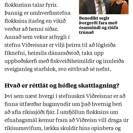
flokkurinn talar fyrir.
Þannig er umhverfisstefna
Benedikt segir
flokksins ítarleg en vikið
Þorgerði fara með
ósannindi og rjúfa
verður að henni síðar.
trúnað
Annað sem vekur athygli í
stefnu Viðreisnar er vilji þeirra til að lögleiða
fíknefni, heimila dánaraðstoð, taka upp
uppboðskerfi með fiskveiðiheimildir og innleiða
sveigjanleg starfslok, svo eitthvað sé nefnt.
Hvað er réttlát og hófleg skattlagning?
Því sem næst hvergi í stefnuskrá Viðreisnar er að
finna útfærðar hugmyndir um það hvernig beri
að afla ríkissjóði fjár. Í umfjöllun flokksins um
efnahagsmál kemur fram að Viðreisn vill draga úr
ríkisumsvifum, lækka skuldir hins opinbera og