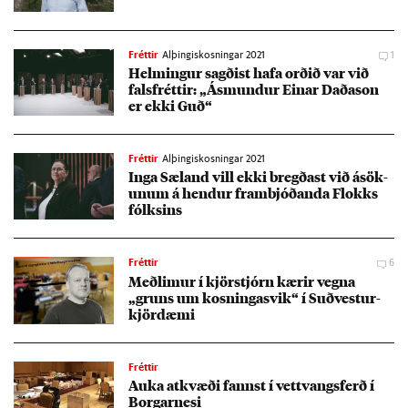
Fréttir
Alþingiskosningar 2021
1
Helm­ing­ur sagð­ist hafa orð­ið var við
fals­frétt­ir: „Ásmund­ur Ein­ar Daða­son
er ekki Guð“
Fréttir
Alþingiskosningar 2021
Inga Sæ­land vill ekki bregð­ast við ásök­
un­um á hend­ur fram­bjóð­anda Flokks
fólks­ins
Fréttir
6
Með­lim­ur í kjör­stjórn kær­ir vegna
„gruns um kosn­inga­svik“ í Suð­vest­ur­
kjör­dæmi
Fréttir
Auka at­kvæði fannst í vett­vangs­ferð í
Borg­ar­nesi