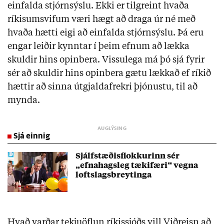
einfalda stjórnsýslu. Ekki er tilgreint hvaða
ríkisumsvifum væri hægt að draga úr né með
hvaða hætti eigi að einfalda stjórnsýslu. Þá eru
engar leiðir kynntar í þeim efnum að lækka
skuldir hins opinbera. Vissulega má þó sjá fyrir
sér að skuldir hins opinbera gætu lækkað ef ríkið
hættir að sinna útgjaldafrekri þjónustu, til að
mynda.
Sjá einnig
Sjálfstæðisflokkurinn sér
„efnahagsleg tækifæri“ vegna
loftslagsbreytinga
Hvað varðar tekjuöflun ríkissjóðs vill Viðreisn að