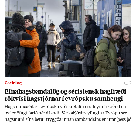
Greining
2
Efna­hags­banda­lög og sér­ís­lensk hag­fræði –
rök­vísi hag­stjórn­ar í evr­ópsku sam­hengi
Hags­muna­að­il­ar í evr­ópsku við­skipta­lífi eru hlynnt­ir að­ild en
því er öf­ugt far­ið hér á landi. Verka­lýðs­hreyf­ing­in í Evr­ópu sér
hags­muni sína bet­ur tryggða inn­an sam­bands­ins en ut­an þess þó
lít­ið fari fyr­ir því sjón­ar­miði hér­lend­is. Al­menn­ing­ur í lönd­um
Evr­ópu­sam­bands­ins er í mikl­um meiri­hluta ánægð­ur með það