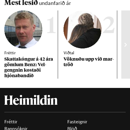
Mest lesið
undanfarið ár
1
2
Fréttir
Viðtal
Inn
Skattakóng­ur á 42 ára
Vökn­uðu upp við mar­
RÚV
göml­um Benz: Vel­
tröð
Mar
gengn­in kostaði
un
hjóna­band­ið
Fréttir
Fasteignir
Rannsóknir
Blöð