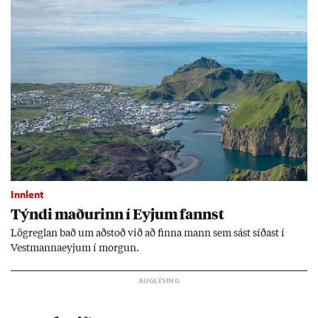
Innlent
Týndi mað­ur­inn í Eyj­um fannst
Lög­regl­an bað um að­stoð við að finna mann sem sást síð­ast í
Vest­manna­eyj­um í morg­un.