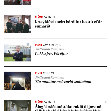
Fréttir
Covid-19
Þríeyk­ið ei meir: Þórólf­ur hætt­ir eft­ir
sumar­ið
Pistill
Covid-19
22
Jón Trausti Reynisson
Þakka þér, Þórólf­ur
Pistill
Covid-19
Jón Trausti Reynisson
Tíu mín­út­ur með covid-smit­uð­um
Fréttir
Covid-19
1
Álag á bráða­mót­töku rak­ið til þess að
fólk hafi ekki leit­að lækn­is í far­aldr­in­