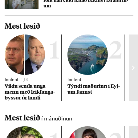
um
Mest lesið
1
2
Innlent
8
Innlent
Inn
Vildu senda unga
Týndi mað­ur­inn í Eyj­
Erf
menn með leik­fanga­
um fannst
að 
byss­ur úr landi
Mest lesið
í mánuðinum