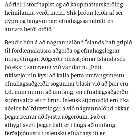
Að fleiri störf tapist og að kaupmáttarskerðing
heimilanna verði meiri. Slík þróun leiðir af sér
dýpri og langvinnari efnahagssamdrátt en
annars hefði orðið.“
Bendir hún á að nágrannalönd Íslands hafi gripið
til fordæmalausra aðgerða og efnahagslegrar
innspýtingar. Aðgerðir ríkisstjórnar Íslands séu
þó ekki í samræmi við vandann. „Þótt
ríkisstjórnin kysi að kalla þetta umfangsmestu
efnahagsaðgerðir sögunnar blasir við að þær eru
t.d. mun minni að umfangi en efnahagsaðgerðir
stjórnvalda eftir hrun. Íslensk stjórnvöld eru líka
aðeins hálfdrættingar á við nágrannalönd okkar
þegar kemur að fyrstu aðgerðum. Það er
athyglisvert þegar haft er í huga að umfang
ferðaþjónustu í íslensku efnahagslífi er