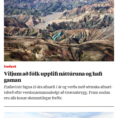
Innlent
Vilj­um að fólk upp­lifi nátt­úr­una og hafi
gam­an
Fjalla­vin­ir fagna 15 ára af­mæli í ár og verða með sér­staka af­mæl­
is­ferð eft­ir versl­un­ar­manna­helgi að Græna­hrygg. Fram und­an
eru alls kon­ar skemmti­leg­ar ferð­ir.