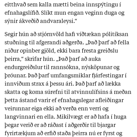
eitthvað sem kalla mætti beina innspýtingu í
efnahagslífið. Slíkt mun engan veginn duga og
sýnir ákveðið andvaraleysi.“
Segir hún að stjórnvöld hafi víðtækan pólitíksan
stuðning til afgerandi aðgerða. „Það þarf að fella
niður opinber gjöld, ekki bara fresta greiðslu
þeirra,“ skrifar hún. „Það þarf að auka
endurgreiðslur til rannsókna, nýsköpunar og
þróunar. Það þarf umfangsmiklar fjárfestingar í
innviðum strax á þessu ári. Það þarf að lækka
skatta og koma súrefni til atvinnulífsins á meðan
þetta ástand varir ef efnahagslegar afleiðingar
veirunnar eiga ekki að verða enn verri og
langvinnari en ella. Mikilvægt er að hafa í huga
þegar verið er að ráðast í aðgerðir til bjargar
fyrirtækjum að erfið staða þeirra nú er fyrst og