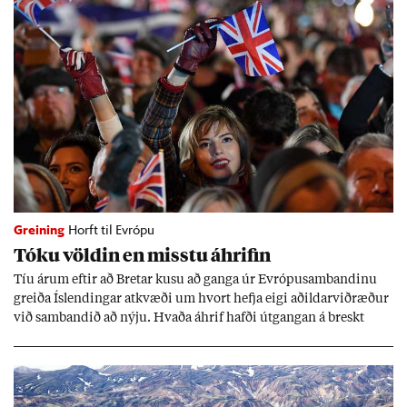
Greining
Horft til Evrópu
Tóku völd­in en misstu áhrif­in
Tíu ár­um eft­ir að Bret­ar kusu að ganga úr Evr­ópu­sam­band­inu
greiða Ís­lend­ing­ar at­kvæði um hvort hefja eigi að­ild­ar­við­ræð­ur
við sam­band­ið að nýju. Hvaða áhrif hafði út­gang­an á breskt
sam­fé­lag og hvaða lex­íu geta Ís­lend­ing­ar lært af henni?