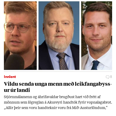
sam­band. Ís­lensk­ur al­menn­ing­ur fær að segja sitt álit inn­an
mán­að­ar.
Innlent
8
Vildu senda unga menn með leik­fanga­byss­
ur úr landi
Stjórn­mála­menn og áhrifa­vald­ar brugð­ust hart við frétt af
mönn­um sem lög­regl­an á Ak­ur­eyri hand­tók fyr­ir vopna­laga­brot.
„All­ir þeir sem voru hand­tekn­ir voru frá Mið-Aust­ur­lönd­um,“
skrif­aði nefnd­ar­mað­ur í Sjálf­stæði­flokkn­um á sam­fé­lags­miðli.