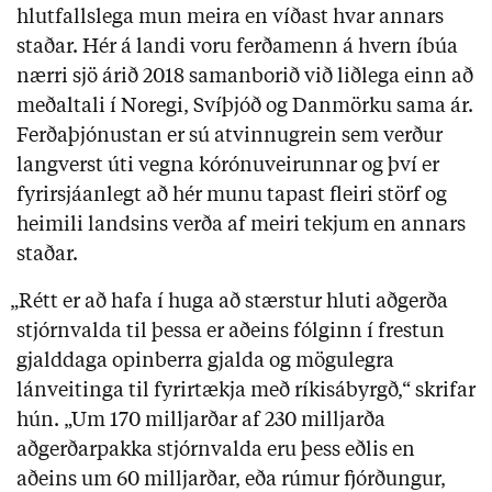
hlutfallslega mun meira en víðast hvar annars
staðar. Hér á landi voru ferðamenn á hvern íbúa
nærri sjö árið 2018 samanborið við liðlega einn að
meðaltali í Noregi, Svíþjóð og Danmörku sama ár.
Ferðaþjónustan er sú atvinnugrein sem verður
langverst úti vegna kórónuveirunnar og því er
fyrirsjáanlegt að hér munu tapast fleiri störf og
heimili landsins verða af meiri tekjum en annars
staðar.
„Rétt er að hafa í huga að stærstur hluti aðgerða
stjórnvalda til þessa er aðeins fólginn í frestun
gjalddaga opinberra gjalda og mögulegra
lánveitinga til fyrirtækja með ríkisábyrgð,“ skrifar
hún. „Um 170 milljarðar af 230 milljarða
aðgerðarpakka stjórnvalda eru þess eðlis en
aðeins um 60 milljarðar, eða rúmur fjórðungur,