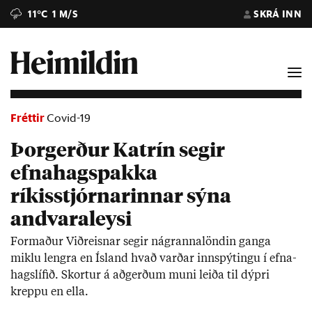
11°C
1 M/S
SKRÁ INN
Fréttir
Covid-19
Þorgerður Katrín segir
efnahagspakka
ríkisstjórnarinnar sýna
andvaraleysi
Formað­ur Við­reisn­ar seg­ir ná­granna­lönd­in ganga
miklu lengra en Ís­land hvað varð­ar inn­spýt­ingu í efna­
hags­líf­ið. Skort­ur á að­gerð­um muni leiða til dýpri
kreppu en ella.