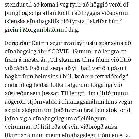
stendur til að koma í veg fyrir að höggið verði of
þungt og setja allan kraft í að tryggja viðspyrnu
íslensks efnahagslífs hið fyrsta,“ skrifar hún í
grein í Morgunblaðinu
í dag.
Þorgerður Katrín segir svartsýnustu spár sýna að
efnahagsleg áhrif COVID-19 muni ná lengra en
fram á næsta ár. „Til skamms tíma fáum við lítið
við ráðið. Það má segja að ýtt hafi verið á pásu í
hagkerfum heimsins í bili. Það eru rétt viðbrögð
enda líf og heilsa fólks í algerum forgangi við
aðstæður sem þessar. Til lengri tíma litið munu
aðgerðir stjórnvalda í efnahagsmálum hins vegar
skipta sköpum um það hversu hratt einstök lönd
jafna sig á efnahagslegum afleiðingum
veirunnar. Of lítil eða of sein viðbrögð auka
líkurnar á mun meira efnahagslegu tjóni en ella.