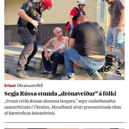
Erlent
Úkraínustríðið
Segja Rússa stunda „dróna­veið­ar“ á fólki
„Svona veiða Rúss­ar al­menna borg­ara,“ seg­ir um­boðs­mað­ur
mann­rétt­inda í Úkraínu. Mynd­band sýn­ir græn­met­issala elt­an
af fjar­stýrð­um árás­ar­dróna.