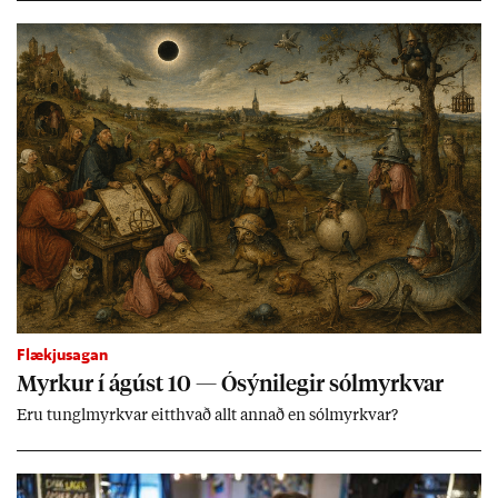
Vopn­in reynd­ust vera leik­fanga­byss­ur en færsl­urn­ar standa
óleið­rétt­ar.
Flækjusagan
Myrk­ur í ág­úst 10 — Ósýni­leg­ir sól­myrkv­ar
Eru tungl­myrkv­ar eitt­hvað allt ann­að en sól­myrkv­ar?