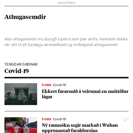
Athugasemdir
Allar athugasemdir eru ábyrgð á þeirra sem þær skrifa. Heimildin áskilur
sér rétt til að fjarlægja ærumeiðandi og óviðeigandi athugasemdir.
TENGDAR GREINAR
Covid-19
Fréttir
Covid-19
Ekk­ert far­arsnið á veirunni en smit­töl­ur
lág­ar
Fréttir
Covid-19
1
Ný rann­sókn seg­ir mark­að í Wu­h­an
upp­runastað far­ald­urs­ins