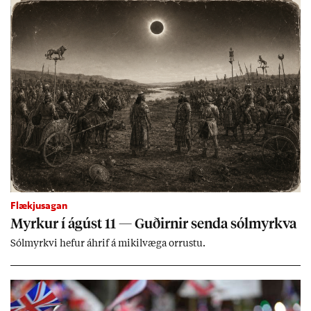
kerfi, en sveigj­an­leiki til lausna er um­tals­verð­ur.
Flækjusagan
Myrk­ur í ág­úst 11 — Guð­irn­ir senda sól­myrkva
Sól­myrkvi hef­ur áhrif á mik­il­væga orr­ustu.