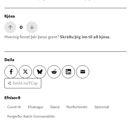
Kjósa
0
Hvernig finnst þér þessi grein?
Skráðu þig inn til að kjósa.
Deila
hmld.in/FCqy
Efnisorð
Covid-19
Efna­hag­ur
Ís­land
Norð­ur­lönd­in
Stjórn­mál
Þor­gerð­ur Katrín Gunn­ars­dótt­ir