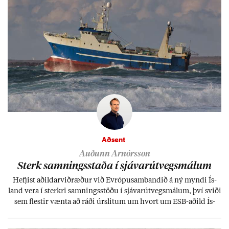
Aðsent
Auðunn Arnórsson
Sterk samn­ings­staða í sjáv­ar­út­vegs­mál­um
Hefj­ist að­ild­ar­við­ræð­ur við Evr­ópu­sam­band­ið á ný myndi Ís­
land vera í sterkri samn­ings­stöðu í sjáv­ar­út­vegs­mál­um, því sviði
sem flest­ir vænta að ráði úr­slit­um um hvort um ESB-að­ild Ís­
lands geti sam­ist. Hvað land­bún­að­ar­mál snert­ir myndi stuðn­
ing­ur við bænd­ur og dreif­býli breyt­ast mik­ið frá nú­ver­andi