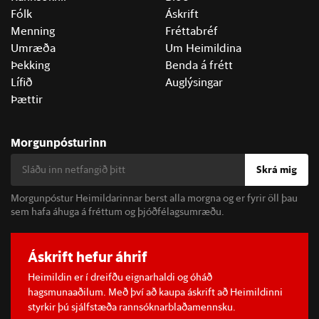
Fólk
Áskrift
Menning
Fréttabréf
Umræða
Um Heimildina
Þekking
Benda á frétt
Lífið
Auglýsingar
Þættir
Morgunpósturinn
Skrá mig
Morgunpóstur Heimildarinnar berst alla morgna og er fyrir öll þau
sem hafa áhuga á fréttum og þjóðfélagsumræðu.
Áskrift hefur áhrif
Heimildin er í dreifðu eignarhaldi og óháð
hagsmunaaðilum. Með því að kaupa áskrift að Heimildinni
styrkir þú sjálfstæða rannsóknarblaðamennsku.