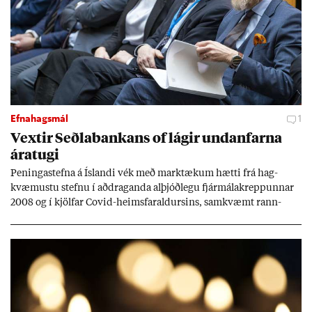
Efnahagsmál
1
Vext­ir Seðla­bank­ans of lág­ir und­an­farna
ára­tugi
Pen­inga­stefna á Ís­landi vék með mark­tæk­um hætti frá hag­
kvæm­ustu stefnu í að­drag­anda al­þjóð­legu fjár­málakrepp­unn­ar
2008 og í kjöl­far Covid-heims­far­ald­urs­ins, sam­kvæmt rann­
sókn­ar­rit­gerð Seðla­bank­ans. Vext­ir hafa al­mennt ver­ið of lág­ir.
Tíð áföll og óvissa tor­velda hag­stjórn á Ís­landi.