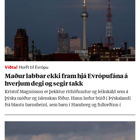
Viðtal
Horft til Evrópu
Mað­ur labb­ar ekki fram hjá Evr­ópuf­ána á
hverj­um degi og seg­ir takk
Kri­stof Magnús­son er þekkt­ur rit­höf­und­ur og leik­skáld sem á
þýska móð­ur og ís­lensk­an föð­ur. Hann hef­ur bú­ið í Þýskalandi
frá blautu barns­beini, sem barn í Ham­borg og full­orð­inn í
Berlín, en er vel kunn­ug­ur á Ís­landi og tal­ar ís­lensku. Hvernig
ætli hann upp­lifi að búa í landi inn­an Evr­ópu­sam­bands­ins?