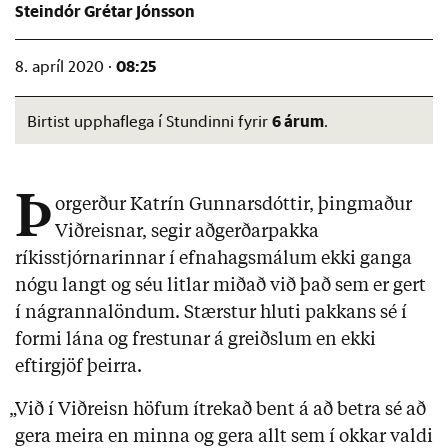
Steindór Grétar Jónsson
08:25
8. apríl 2020 ·
6 árum
Birtist upphaflega í Stundinni fyrir
.
Þ
orgerður Katrín Gunnarsdóttir, þingmaður
Viðreisnar, segir aðgerðarpakka
ríkisstjórnarinnar í efnahagsmálum ekki ganga
nógu langt og séu litlar miðað við það sem er gert
í nágrannalöndum. Stærstur hluti pakkans sé í
formi lána og frestunar á greiðslum en ekki
eftirgjöf þeirra.
„Við í Viðreisn höfum ítrekað bent á að betra sé að
gera meira en minna og gera allt sem í okkar valdi