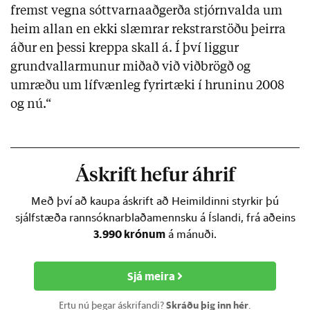
fremst vegna sóttvarnaaðgerða stjórnvalda um
heim allan en ekki slæmrar rekstrarstöðu þeirra
áður en þessi kreppa skall á. Í því liggur
grundvallarmunur miðað við viðbrögð og
umræðu um lífvænleg fyrirtæki í hruninu 2008
og nú.“
Áskrift hefur áhrif
Með því að kaupa áskrift að Heimildinni styrkir þú
sjálfstæða rannsóknarblaðamennsku á Íslandi, frá aðeins
3.990 krónum
á mánuði.
Sjá meira
Ertu nú þegar áskrifandi?
Skráðu þig inn hér
.