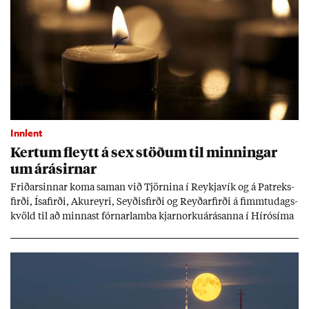
Innlent
Kert­um fleytt á sex stöð­um til minn­ing­ar
um árás­irn­ar
Frið­arsinn­ar koma sam­an við Tjörn­ina í Reykja­vík og á Pat­reks­
firði, Ísa­firði, Ak­ur­eyri, Seyð­is­firði og Reyð­ar­firði á fimmtu­dags­
kvöld til að minn­ast fórn­ar­lamba kjarn­orku­árás­anna í Hírósíma
og Naga­sakí.