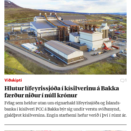
Viðskipti
1
Hlut­ur líf­eyr­is­sjóða í kís­il­ver­inu á Bakka
færð­ur nið­ur í núll krón­ur
Fé­lag sem held­ur ut­an um eign­ar­hald líf­eyr­is­sjóða og Ís­lands­
banka í kís­il­veri PCC á Bakka býr sig und­ir verstu sviðs­mynd,
gjald­þrot kís­il­vers­ins. Eng­in starf­semi hef­ur ver­ið í því í rúmt ár.