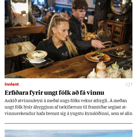
Innlent
1
Erf­ið­ara fyr­ir ungt fólk að fá vinnu
Auk­ið at­vinnu­leysi á með­al ungs fólks vek­ur at­hygli. Á með­an
ungt fólk lýs­ir áhyggj­um af tæki­fær­um til fram­tíð­ar segj­ast at­
vinnu­rek­end­ur hafa brennt sig á yngstu kyn­slóð­inni, sem sé al­in
upp við önn­ur gildi og taki vinnu ekki jafn al­var­lega. Þeir hvetja
ungt fólk þó til að gef­ast ekki upp.