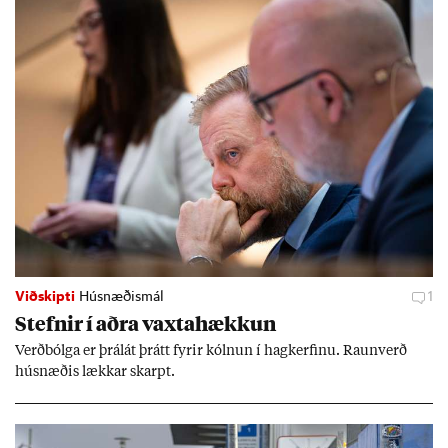
Viðskipti
Húsnæðismál
1
Stefn­ir í aðra vaxta­hækk­un
Verð­bólga er þrálát þrátt fyr­ir kóln­un í hag­kerf­inu. Raun­verð
hús­næð­is lækk­ar skarpt.