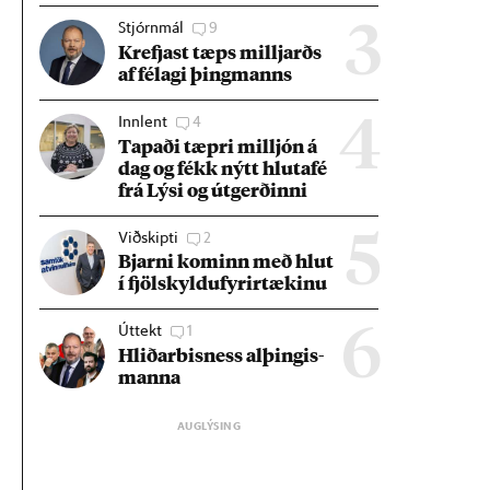
Stjórnmál
9
3
Krefjast tæps millj­arðs
af fé­lagi þing­manns
Innlent
4
4
Tap­aði tæpri millj­ón á
dag og fékk nýtt hluta­fé
frá Lýsi og út­gerð­inni
Viðskipti
2
5
Bjarni kom­inn með hlut
í fjöl­skyldu­fyr­ir­tæk­inu
Úttekt
1
6
Hlið­ar­bis­ness al­þing­is­
manna