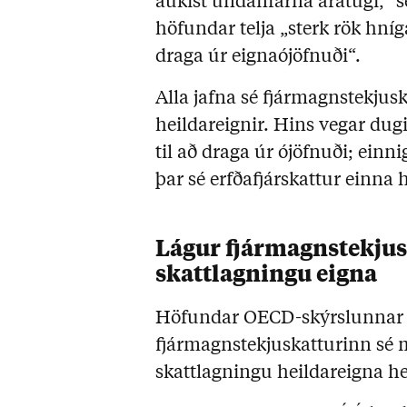
aukist undanfarna áratugi,“ s
höfundar telja „sterk rök hníga
draga úr eignaójöfnuði“.
Alla jafna sé fjármagnstekjusk
heildareignir. Hins vegar dug
til að draga úr ójöfnuði; einni
þar sé erfðafjárskattur einn
Lágur fjármagnstekjus
skattlagningu eigna
Höfundar OECD-skýrslunnar te
fjármagnstekjuskatturinn sé m
skattlagningu heildareigna he