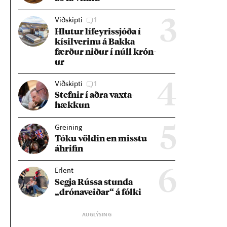
Viðskipti
1
3
Hlut­ur líf­eyr­is­sjóða í
kís­il­ver­inu á Bakka
færð­ur nið­ur í núll krón­
ur
Viðskipti
1
4
Stefn­ir í aðra vaxta­
hækk­un
Greining
5
Tóku völd­in en misstu
áhrif­in
Erlent
6
Segja Rússa stunda
„dróna­veið­ar“ á fólki