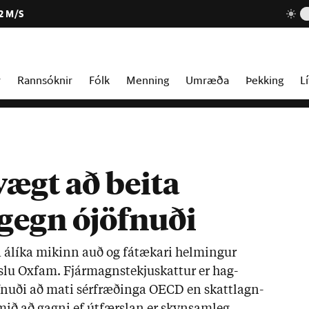
2 M/S
r
Rannsóknir
Fólk
Menning
Umræða
Þekking
Lí
ægt að beita
 gegn ójöfnuði
 álíka mik­inn auð og fá­tæk­ari helm­ing­ur
 Oxfam. Fjár­magn­s­tekju­skatt­ur er hag­
n­uði að mati sér­fræð­inga OECD en skatt­lagn­