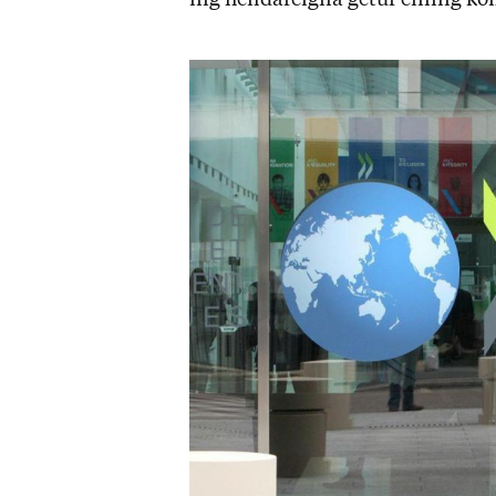
ing heild­ar­eigna get­ur einnig kom