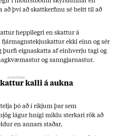
egir í niðurstöðum skýrslunnar en
 að því að skattkerfinu sé beitt til að
attur heppilegri en skattur á
i fjármagnstekjuskattur ekki einn og sér
g þurfi eignaskatta af einhverju tagi og
a hagkvæmastur og sanngjarnastur.
kattur kalli á aukna
lja þó að í ríkjum þar sem
jög lágur hnígi miklu sterkari rök að
ldur en annars staðar.