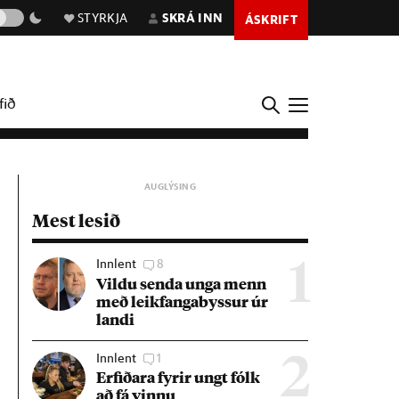
STYRKJA
SKRÁ INN
ÁSKRIFT
fið
Mest lesið
Innlent
8
1
Vildu senda unga menn
með leik­fanga­byss­ur úr
landi
Innlent
1
2
Erf­ið­ara fyr­ir ungt fólk
að fá vinnu