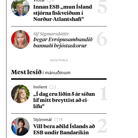
5
Inn­an ESB „mun Ís­land
stjórna fisk­veið­um í
Norð­ur-Atlants­hafi“
6
Sif Sigmarsdóttir
Þeg­ar Evr­ópu­sam­band­ið
bann­aði brjósta­skor­ur
Mest lesið
í mánuðinum
Innlent
2
1
„Í dag eru lið­in 5 ár síð­an
líf mitt breytt­ist að ei­
lífu“
Stjórnmál
14
2
Vill bera að­ild Ís­lands að
ESB und­ir Banda­rík­in