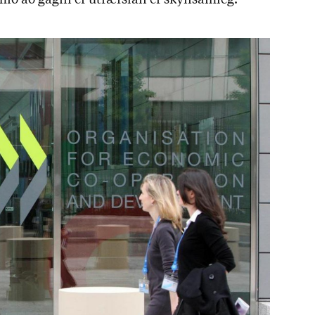
­ið að gagni ef út­færsl­an er skyn­sam­leg.