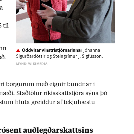
na
 til
inn
Oddvitar vinstristjórnarinnar
Jóhanna
Sigurðardóttir og Steingrímur J. Sigfússon.
óð.
MYND: WIKIMEDIA
ldri borgurum með eignir bundnar í
æði. Staðtölur ríkisskattstjóra sýna þó
rstum hluta greiddur af tekjuhæstu
prósent auðlegðarskattsins