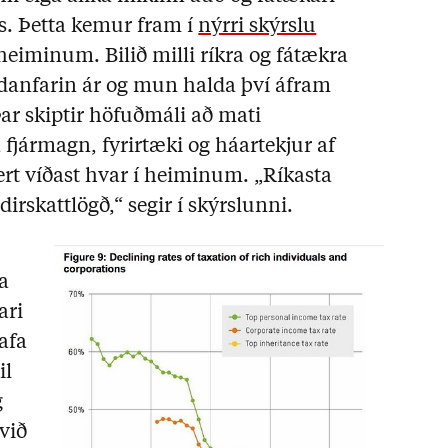
. Þetta kemur fram í
nýrri skýrslu
eiminum. Bilið milli ríkra og fátækra
danfarin ár og mun halda því áfram
ar skiptir höfuðmáli að mati
 fjármagn, fyrirtæki og háartekjur af
rt víðast hvar í heiminum. „Ríkasta
dirskattlögð,“ segir í skýrslunni.
a
ari
afa
il
g
við