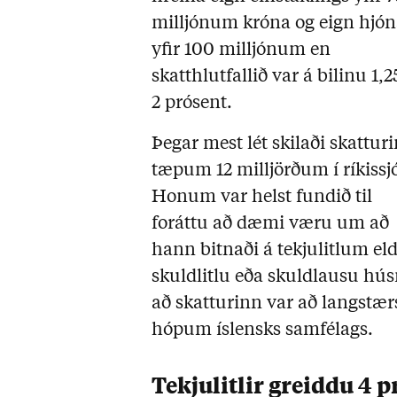
milljónum króna og eign hjó
yfir 100 milljónum en
skatthlutfallið var á bilinu 1,25
2 prósent.
Þegar mest lét skilaði skattur
tæpum 12 milljörðum í ríkissj
Honum var helst fundið til
foráttu að dæmi væru um að
hann bitnaði á tekjulitlum e
skuldlitlu eða skuldlausu húsn
að skatturinn var að langstæ
hópum íslensks samfélags.
Tekjulitlir greiddu 4 