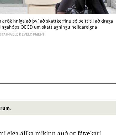
rk rök hníga að því að skattkerfinu sé beitt til að draga
ræðingahóps OECD um skattlagningu heildareigna
SUSTAINABLE DEVELOPMENT
árum
.
mi eiga álíka mik­inn auð og fátæk­ari