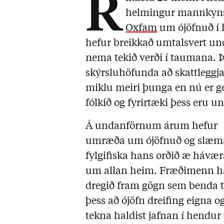
R
helm­ingur mannkyns
Oxfam
um ójöfnuð í h
hefur breikkað umtalsvert un
nema tekið verði í taumana. Þ
skýrsluhöfunda að skattleggja
miklu meiri þunga en nú er ge
fólkið og fyrirtæki þess eru un
Á undanförnum árum hefur
umræða um ójöfnuð og slæm
fylgifiska hans orðið æ hávær
um allan heim. Fræðimenn h
dregið fram gögn sem benda t
þess að ójöfn dreifing eigna o
tekna haldist jafnan í hendur 