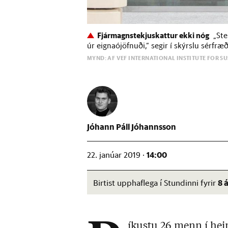
Fjármagnstekjuskattur ekki nóg
„Ste
úr eignaójöfnuði,“ segir í skýrslu sérf
MYND: AF VEF INTERNATIONAL INSTITUTE FOR 
Jóhann Páll Jóhannsson
14:00
22. janúar 2019 ·
8 
Birtist upphaflega í Stundinni fyrir
ík­ustu 26 menn í hei