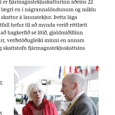
i er fjármagnstekjuskatturinn aðeins 22
, lægri en í nágrannalöndunum og miklu
 skattur á launatekjur. Þetta lága
tfall hefur til að mynda verið réttlætt
að hagkerfið sé lítið, gjaldmiðillinn
ur, verðstöðugleiki minni en annars
g skattstofn fjármagnstekjuskattsins
J.
5