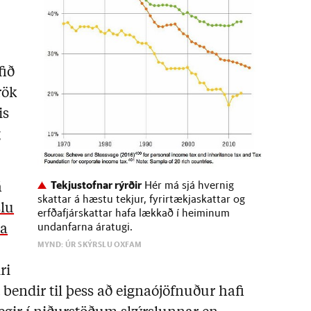
fið
rök
is
g
Tekjustofnar rýrðir
Hér má sjá hvernig
á
skattar á hæstu tekjur, fyrirtækjaskattar og
slu
erfðafjárskattar hafa lækkað í heiminum
undanfarna áratugi.
na
MYND: ÚR SKÝRSLU OXFAM
ri
 bendir til þess að eignaójöfnuður hafi