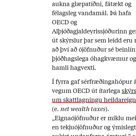
aukna glæpatíðni, fátækt og
félagsleg vandamál. Þá hafa
OECD og
Alþjóðagjaldeyrissjóðurinn ge
út skýrslur þar sem leidd eru 
að því að ójöfnuður sé beinlín
þjóðhagslega óhagkvæmur o
hamli hagvexti.
Í fyrra gaf sérfræðingahópur 
vegum OECD út ítarlega
skýr
um skattlagningu heildareig
(e.
net wealth taxes
).
„Eignaójöfnuður er miklu mei
en tekjuójöfnuður og ýmislegt