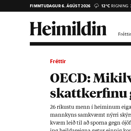
FIMMTUDAGUR 6. ÁGÚST 2026
12°C
RIGNING
Frétti
Fréttir
OECD: Mikilv
skattkerfinu
26 rík­ustu menn í heim­in­um eiga
mann­kyns sam­kvæmt nýrri skýrslu
kvæm leið til að sporna gegn ójöf