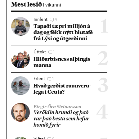
Mest lesið
í vikunni
Innlent
4
1
Tap­aði tæpri millj­ón á
dag og fékk nýtt hluta­fé
frá Lýsi og út­gerð­inni
Úttekt
1
2
Hlið­ar­bis­ness al­þing­is­
manna
Erlent
1
3
Hvað gerð­ist raun­veru­
lega í Ceuta?
4
Birgir Örn Steinarsson
Ver­öld­in hrundi og það
var það besta sem hef­ur
kom­ið fyr­ir
Viðtal
8