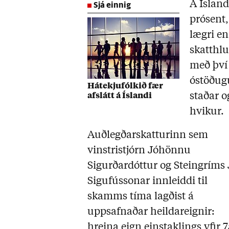
Sjá einnig
Á Ísland
prósent
lægri en
skatthlu
með því 
óstöðug
Hátekjufólkið fær
staðar o
afslátt á Íslandi
hvikur.
Auðlegðarskatturinn sem
vinstristjórn Jóhönnu
Sigurðardóttur og Steingríms 
Sigufússonar innleiddi til
skamms tíma lagðist á
uppsafnaðar heildareignir:
hreina eign einstaklings yfir 7