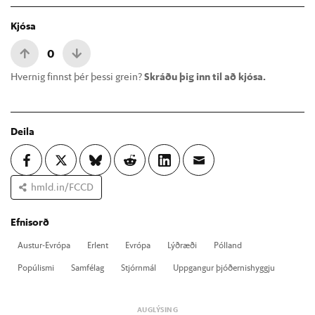
Kjósa
0
Hvernig finnst þér þessi grein?
Skráðu þig inn til að kjósa.
Deila
hmld.in/FCCD
Efnisorð
Aust­ur-Evr­ópa
Er­lent
Evr­ópa
Lýð­ræði
Pól­land
Po­púl­ismi
Sam­fé­lag
Stjórn­mál
Upp­gang­ur þjóð­ern­is­hyggju