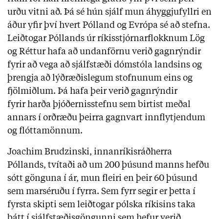
urðu vitni að. Þá sé hún sjálf mun áhyggjufyllri en
áður yfir því hvert Pólland og Evrópa sé að stefna.
Leiðtogar Póllands úr ríkisstjórnarflokknum Lög
og Réttur hafa að undanförnu verið gagnrýndir
fyrir að vega að sjálfstæði dómstóla landsins og
þrengja að lýðræðislegum stofnunum eins og
fjölmiðlum. Þá hafa þeir verið gagnrýndir
fyrir harða þjóðernisstefnu sem birtist meðal
annars í orðræðu þeirra gagnvart innflytjendum
og flóttamönnum.
Joachim Brudzinski, innanríkisráðherra
Póllands, tvítaði að um 200 þúsund manns hefðu
sótt gönguna í ár, mun fleiri en þeir 60 þúsund
sem marséruðu í fyrra. Sem fyrr segir er þetta í
fyrsta skipti sem leiðtogar pólska ríkisins taka
þátt í sjálfstæðisgöngunni sem hefur verið