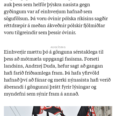
auk þess sem helför þýskra nasista gegn
gyðingum var af einhverjum hafnað sem
sögufölsun. Þá voru óvinir pólska ríkisins sagðir
réttdræpir á meðan ákveðnir pólskir fjölmiðlar
voru tilgreindir sem þessir óvinir.
Einhverjir mættu þó á gönguna sérstaklega til
þess að mótmæla uppgangi fasisma. Forseti
landsins, Andrzej Duda, hefur sagt að gangan
hafi farið friðsamlega fram. Þá hafa yfirvöld
hafnað því að fánar og merki nýnasista hafi verið
áberandi í göngunni þrátt fyrir lýsingar og
myndefni sem sýnir fram á annað.