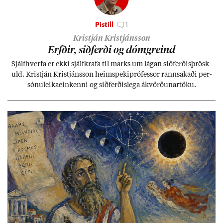
Pistill
1
Kristján Kristjánsson
Erfð­ir, sið­ferði og dómgreind
Sjálf­hverfa er ekki sjálf­krafa til marks um lág­an sið­ferð­is­þrösk­
uld. Kristján Kristjáns­son heim­speki­pró­fess­or rann­sak­aði per­
sónu­leika­ein­kenni og sið­ferð­is­lega ákvörð­un­ar­töku.