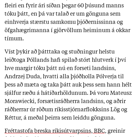
fleiri en fyrir ári síðan þegar 60 þúsund manns
tóku þátt, en þá var talað er um gönguna sem
einhverja stærstu samkomu þjóðernissinna og
öfgahægrimanna í gjörvöllum heiminum á okkar
tímum.
Víst þykir að þátttaka og stuðningur helstu
leiðtoga Póllands hafi spilað stórt hlutverk í því
hve margir tóku þátt nú en forseti landsins,
Andrzej Duda, hvatti alla þjóðholla Pólverja til
þess að mæta og taka þátt auk þess sem hann hélt
sjálfur ræðu á hátíðarhöldunum. Þá voru Mateusz
Morawiecki, forsætisráðherra landsins, og aðrir
ráðherrar úr röðum ríkisstjórnarflokksins Lög og
Réttur, á meðal þeirra sem leiddu gönguna.
Fréttastofa breska ríkisútvarpsins, BBC,
greinir