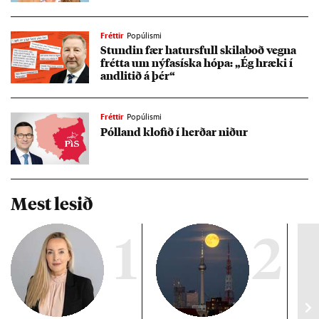
Fréttir
Popúlismi
Stund­in fær hat­urs­full skila­boð vegna
frétta um ný­fasíska hópa: „Ég hræki í
and­lit­ið á þér“
Fréttir
Popúlismi
Pól­land klof­ið í herð­ar nið­ur
Mest lesið
1
2