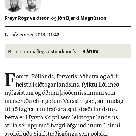
Freyr Rögnvaldsson
Jón Bjarki Magnússon
11:42
12. nóvember 2018 ·
8 árum
Birtist upphaflega í Stundinni fyrir
.
F
orseti Póllands, forsætisráðherra og aðrir
helstu leiðtogar landsins, fylktu liði með
nýfasistum og öðrum þjóðernissinnum sem
marséruðu eftir götum Varsjár í gær, sunnudag,
til að fagna hundrað ára sjálfstæði landsins.
Þetta er í fyrsta skipti sem leiðtogar landsins
stilla sér upp með hægri öfgamönnum í hinni
svokölluðu Sjálfstæðisgöngu sem pólskir