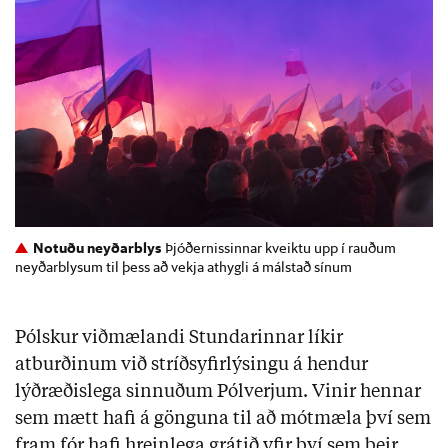
Notuðu neyðarblys
Þjóðernissinnar kveiktu upp í rauðum
neyðarblysum til þess að vekja athygli á málstað sínum
Pólskur viðmælandi Stundarinnar líkir
atburðinum við stríðsyfirlýsingu á hendur
lýðræðislega sinnuðum Pólverjum. Vinir hennar
sem mætt hafi á gönguna til að mótmæla því sem
fram fór hafi hreinlega grátið yfir því sem þeir