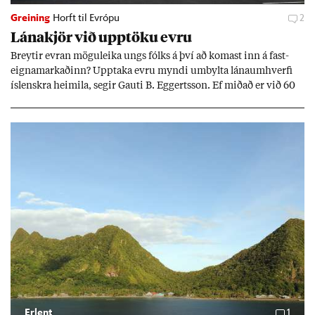
Greining
Horft til Evrópu
2
Lána­kjör við upp­töku evru
Breyt­ir evr­an mögu­leika ungs fólks á því að kom­ast inn á fast­
eigna­mark­að­inn? Upp­taka evru myndi um­bylta lánaum­hverfi
ís­lenskra heim­ila, seg­ir Gauti B. Eggerts­son. Ef mið­að er við 60
millj­óna króna lán til 25 ára myndi mán­að­ar­leg greiðslu­byrði
lækka um þriðj­ung.
Erlent
1