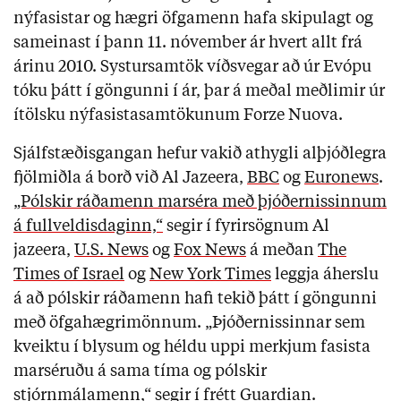
nýfasistar og hægri öfgamenn hafa skipulagt og
sameinast í þann 11. nóvember ár hvert allt frá
árinu 2010. Systursamtök víðsvegar að úr Evópu
tóku þátt í göngunni í ár, þar á meðal meðlimir úr
ítölsku nýfasistasamtökunum Forze Nuova.
Sjálfstæðisgangan hefur vakið athygli alþjóðlegra
fjölmiðla á borð við Al Jazeera,
BBC
og
Euronews
.
„Pólskir ráðamenn marséra með þjóðernissinnum
á fullveldisdaginn,“
segir í fyrirsögnum Al
jazeera,
U.S. News
og
Fox News
á meðan
The
Times of Israel
og
New York Times
leggja áherslu
á að pólskir ráðamenn hafi tekið þátt í göngunni
með öfgahægrimönnum. „Þjóðernissinnar sem
kveiktu í blysum og héldu uppi merkjum fasista
marséruðu á sama tíma og pólskir
stjórnmálamenn,“
segir í frétt Guardian.