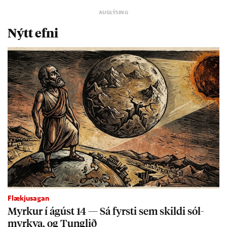
Nýtt efni
Flækjusagan
Myrk­ur í ág­úst 14 — Sá fyrsti sem skildi sól­
myrkva, og Tungl­ið