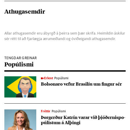
Athugasemdir
Allar athugasemdir eru ábyrgð á þeirra sem þær skrifa. Heimildin áskilur
sér rétt til að fjarlægja ærumeiðandi og óviðeigandi athugasemdir.
TENGDAR GREINAR
Popúlismi
Erlent
Popúlismi
Bol­son­aro vef­ur Bras­il­íu um fing­ur sér
Fréttir
Popúlismi
Þor­gerð­ur Katrín var­ar við þjóð­ern­is­po­
púl­ist­um á Al­þingi