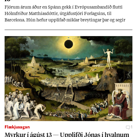
Fjór­um ár­um áð­ur en Spánn gekk í Evr­ópu­sam­band­ið flutti
Hólm­fríð­ur Matth­ías­dótt­ir, út­gáfu­stjóri For­lags­ins, til
Barcelona. Hún hef­ur upp­lif­að mikl­ar breyt­ing­ar þar og seg­ir
Evr­ópu­sam­band­ið hafa dælt styrkj­um til Spán­ar og það til ým­
issa mála, eins og til end­ur­bóta á sam­göng­um og land­bún­aði
jafnt sem styrkj­um til menn­ing­ar­mála. Þá hafi katalónsk­an hlot­
ið með­byr.
Flækjusagan
1
Myrk­ur í ág­úst 13 — Upp­lifði Jón­as í hvaln­um