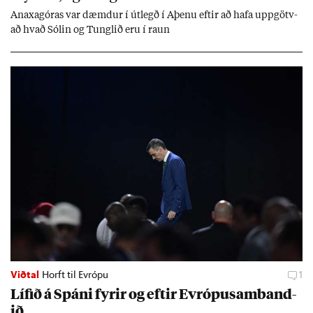
An­axagór­as var dæmd­ur í út­legð í Aþenu eft­ir að hafa upp­götv­
að hvað Sól­in og Tungl­ið eru í raun
Viðtal
Horft til Evrópu
1
Líf­ið á Spáni fyr­ir og eft­ir Evr­ópu­sam­band­
ið