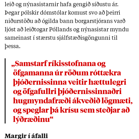
leið og nýnasistarnir hafa gengið síðustu ár.
Þegar pólskir dómstólar komust svo að þeirri
niðurstöðu að ógilda bann borgarstjórans varð
ljóst að leiðtogar Póllands og nýnasistar myndu
sameinast í stærstu sjálfstæðisgöngunni til
þessa.
„Samstarf ríkisstofnana og
öfgamanna úr röðum róttækra
þjóðernissinna veitir hættulegri
og öfgafullri þjóðernissinnaðri
hugmyndafræði ákveðið lögmæti,
og speglar þá krísu sem steðjar að
lýðræðinu“
Margir í áfalli