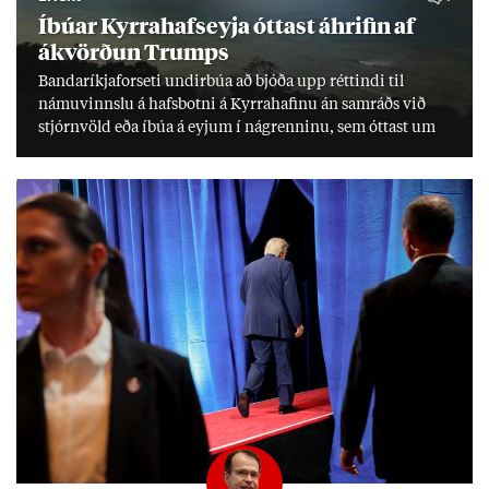
Íbú­ar Kyrra­hafs­eyja ótt­ast áhrif­in af
ákvörð­un Trumps
Banda­ríkja­for­seti und­ir­búa að bjóða upp rétt­indi til
námu­vinnslu á hafs­botni á Kyrra­haf­inu án sam­ráðs við
stjórn­völd eða íbúa á eyj­um í ná­grenn­inu, sem ótt­ast um
lífs­við­ur­væri sitt og um­hverfi.