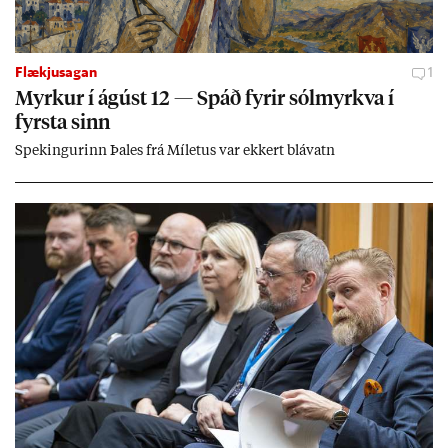
Flækjusagan
1
Myrk­ur í ág­úst 12 — Spáð fyr­ir sól­myrkva í
fyrsta sinn
Spek­ing­ur­inn Þa­les frá Míletus var ekk­ert blá­vatn