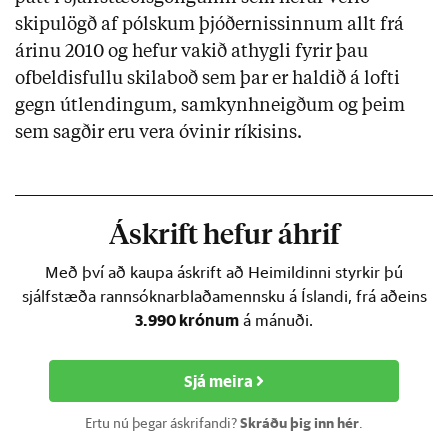
skipulögð af pólskum þjóðernissinnum allt frá
árinu 2010 og hefur vakið athygli fyrir þau
ofbeldisfullu skilaboð sem þar er haldið á lofti
gegn útlendingum, samkynhneigðum og þeim
sem sagðir eru vera óvinir ríkisins.
Áskrift hefur áhrif
Með því að kaupa áskrift að Heimildinni styrkir þú
sjálfstæða rannsóknarblaðamennsku á Íslandi, frá aðeins
3.990 krónum
á mánuði.
Sjá meira
Ertu nú þegar áskrifandi?
Skráðu þig inn hér
.