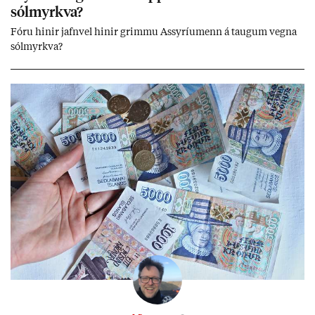
sól­myrkva?
Fóru hinir jafn­vel hinir grimmu Ass­yríu­menn á taug­um vegna
sól­myrkva?