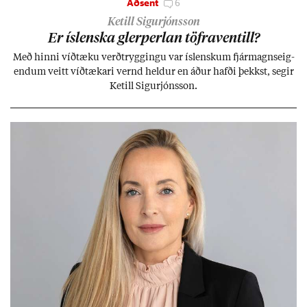
Aðsent
6
Ketill Sigurjónsson
Er ís­lenska glerperl­an töfra­ventill?
Með hinni víð­tæku verð­trygg­ingu var ís­lensk­um fjár­magns­eig­
end­um veitt víð­tæk­ari vernd held­ur en áð­ur hafði þekkst, seg­ir
Ketill Sig­ur­jóns­son.