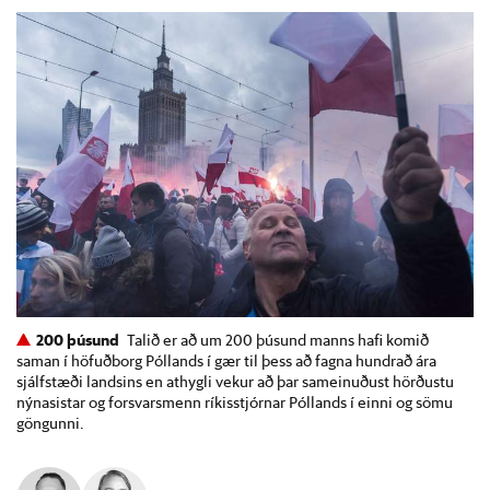
200 þúsund
Talið er að um 200 þúsund manns hafi komið
saman í höfuðborg Póllands í gær til þess að fagna hundrað ára
sjálfstæði landsins en athygli vekur að þar sameinuðust hörðustu
nýnasistar og forsvarsmenn ríkisstjórnar Póllands í einni og sömu
göngunni.