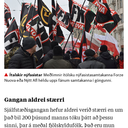
Ítalskir nýfasistar
Meðlimnir ítölsku nýfasistasamtakanna Forze
Nuova eða Nýtt Afl héldu uppi fánum samtakanna í göngunni.
Gangan aldrei stærri
Sjálfstæðisgangan hefur aldrei verið stærri en um
það bil 200 þúsund manns tóku þátt að þessu
sinni, þar á meðal fjölskyldufólk. Það eru mun