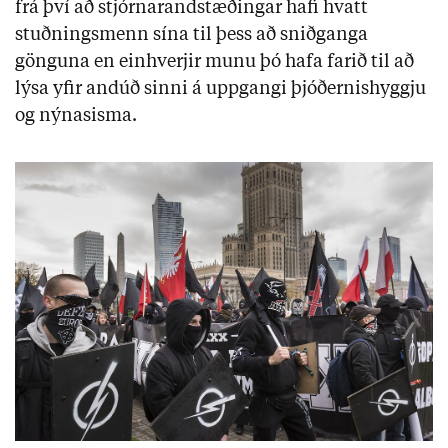
frá því að stjórnarandstæðingar hafi hvatt
stuðningsmenn sína til þess að sniðganga
gönguna en einhverjir munu þó hafa farið til að
lýsa yfir andúð sinni á uppgangi þjóðernishyggju
og nýnasisma.