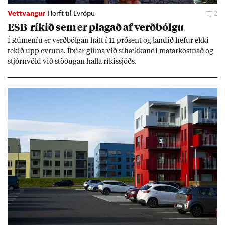
Vettvangur
Horft til Evrópu
2
ESB-rík­ið sem er plag­að af verð­bólgu
Í Rúm­en­íu er verð­bólg­an hátt í 11 pró­sent og land­ið hef­ur ekki
tek­ið upp evr­una. Íbú­ar glíma við sí­hækk­andi mat­ar­kostn­að og
stjórn­völd við stöð­ug­an halla rík­is­sjóðs.