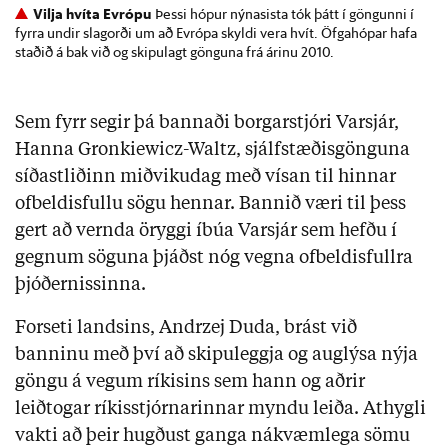
Vilja hvíta Evrópu
Þessi hópur nýnasista tók þátt í göngunni í
fyrra undir slagorði um að Evrópa skyldi vera hvít. Öfgahópar hafa
staðið á bak við og skipulagt gönguna frá árinu 2010.
Sem fyrr segir þá bannaði borgarstjóri Varsjár,
Hanna Gronkiewicz-Waltz, sjálfstæðisgönguna
síðastliðinn miðvikudag með vísan til hinnar
ofbeldisfullu sögu hennar. Bannið væri til þess
gert að vernda öryggi íbúa Varsjár sem hefðu í
gegnum söguna þjáðst nóg vegna ofbeldisfullra
þjóðernissinna.
Forseti landsins, Andrzej Duda, brást við
banninu með því að skipuleggja og auglýsa nýja
göngu á vegum ríkisins sem hann og aðrir
leiðtogar ríkisstjórnarinnar myndu leiða. Athygli
vakti að þeir hugðust ganga nákvæmlega sömu