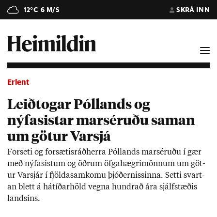
12°C
6 M/S
SKRÁ INN
Erlent
Leiðtogar Póllands og
nýfasistar marséruðu saman
um götur Varsjá
For­seti og for­sæt­is­ráð­herra Pól­lands marsér­uðu í gær
með ný­fas­ist­um og öðr­um öfga­hægri­mönn­um um göt­
ur Var­sjár í fjölda­sam­komu þjóð­ern­is­sinna. Setti svart­
an blett á há­tíð­ar­höld vegna hundrað ára sjálf­stæð­is
lands­ins.