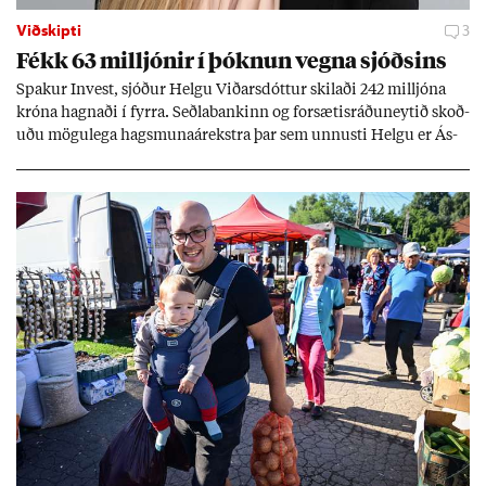
Viðskipti
3
Fékk 63 millj­ón­ir í þókn­un vegna sjóðs­ins
Spak­ur In­vest, sjóð­ur Helgu Við­ars­dótt­ur skil­aði 242 millj­óna
króna hagn­aði í fyrra. Seðla­bank­inn og for­sæt­is­ráðu­neyt­ið skoð­
uðu mögu­lega hags­muna­árekstra þar sem unnusti Helgu er Ás­
geir Jóns­son seðla­banka­stjóri.