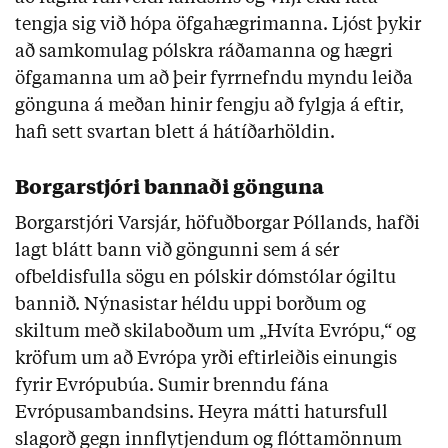
tengja sig við hópa öfgahægrimanna. Ljóst þykir
að samkomulag pólskra ráðamanna og hægri
öfgamanna um að þeir fyrrnefndu myndu leiða
gönguna á meðan hinir fengju að fylgja á eftir,
hafi sett svartan blett á hátíðarhöldin.
Borgarstjóri bannaði gönguna
Borgarstjóri Varsjár, höfuðborgar Póllands, hafði
lagt blátt bann við göngunni sem á sér
ofbeldisfulla sögu en pólskir dómstólar ógiltu
bannið. Nýnasistar héldu uppi borðum og
skiltum með skilaboðum um „Hvíta Evrópu,“ og
kröfum um að Evrópa yrði eftirleiðis einungis
fyrir Evrópubúa. Sumir brenndu fána
Evrópusambandsins. Heyra mátti hatursfull
slagorð gegn innflytjendum og flóttamönnum