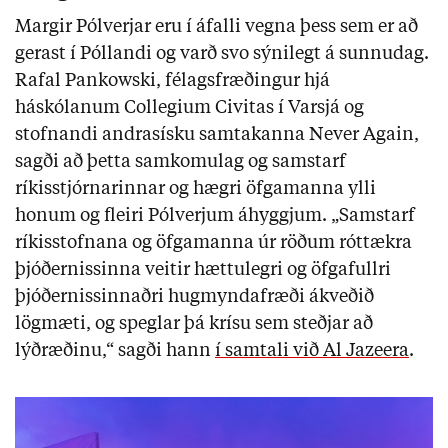
Margir Pólverjar eru í áfalli vegna þess sem er að
gerast í Póllandi og varð svo sýnilegt á sunnudag.
Rafal Pankowski, félagsfræðingur hjá
háskólanum Collegium Civitas í Varsjá og
stofnandi andrasísku samtakanna Never Again,
sagði að þetta samkomulag og samstarf
ríkisstjórnarinnar og hægri öfgamanna ylli
honum og fleiri Pólverjum áhyggjum. „Samstarf
ríkisstofnana og öfgamanna úr röðum róttækra
þjóðernissinna veitir hættulegri og öfgafullri
þjóðernissinnaðri hugmyndafræði ákveðið
lögmæti, og speglar þá krísu sem steðjar að
lýðræðinu,“ sagði hann
í samtali við Al Jazeera
.