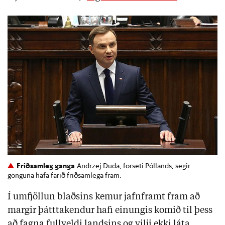
Friðsamleg ganga
Andrzej Duda, forseti Póllands, segir
gönguna hafa farið friðsamlega fram.
Í umfjöllun blaðsins kemur jafnframt fram að
margir þátttakendur hafi einungis komið til þess
að fagna fullveldi landsins og vilji ekki láta