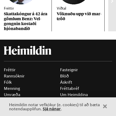
Fréttir
Viðtal
Inn
Skattakóng­ur á 42 ára
Vökn­uðu upp við mar­
RÚV
göml­um Benz: Vel­
tröð
Mar
gengn­in kostaði
un
hjóna­band­ið
Fréttir
Fasteignir
Rannsóknir
Blöð
Fólk
Áskrift
Menning
Fréttabréf
Umræða
Um Heimildina
Þekking
Benda á frétt
Heimildin notar vefkökur (e. cookies) til að bæta
Lífið
Auglýsingar
Sjá nánar
notendaupplifun.
.
Þættir