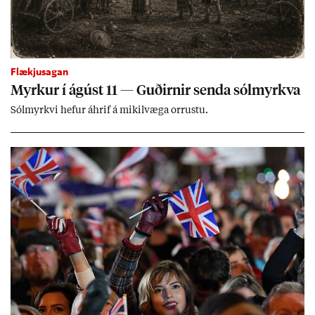
Flækjusagan
Myrk­ur í ág­úst 11 — Guð­irn­ir senda sól­myrkva
Sól­myrkvi hef­ur áhrif á mik­il­væga orr­ustu.