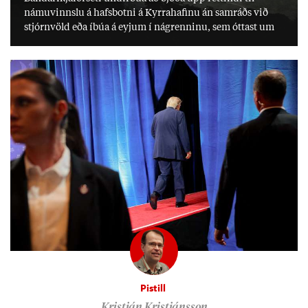
námu­vinnslu á hafs­botni á Kyrra­haf­inu án sam­ráðs við
stjórn­völd eða íbúa á eyj­um í ná­grenn­inu, sem ótt­ast um
lífs­við­ur­væri sitt og um­hverfi.
Pistill
Kristján Kristjánsson