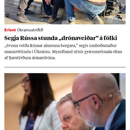
Erlent
Úkraínustríðið
Segja Rússa stunda „dróna­veið­ar“ á fólki
„Svona veiða Rúss­ar al­menna borg­ara,“ seg­ir um­boðs­mað­ur
mann­rétt­inda í Úkraínu. Mynd­band sýn­ir græn­met­issala elt­an
af fjar­stýrð­um árás­ar­dróna.