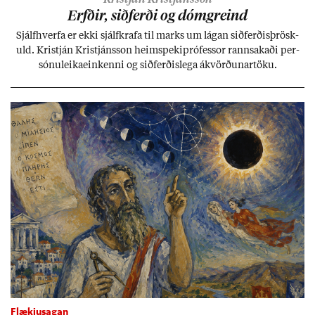
Erfð­ir, sið­ferði og dómgreind
Sjálf­hverfa er ekki sjálf­krafa til marks um lág­an sið­ferð­is­þrösk­
uld. Kristján Kristjáns­son heim­speki­pró­fess­or rann­sak­aði per­
sónu­leika­ein­kenni og sið­ferð­is­lega ákvörð­un­ar­töku.
Flækjusagan