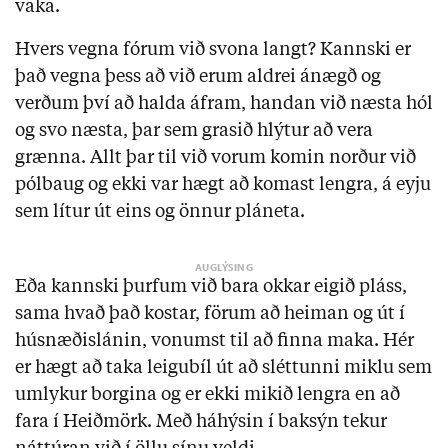
vaka.
Hvers vegna fórum við svona langt? Kannski er
það vegna þess að við erum aldrei ánægð og
verðum því að halda áfram, handan við næsta hól
og svo næsta, þar sem grasið hlýtur að vera
grænna. Allt þar til við vorum komin norður við
pólbaug og ekki var hægt að komast lengra, á eyju
sem lítur út eins og önnur pláneta.
Eða kannski þurfum við bara okkar eigið pláss,
sama hvað það kostar, förum að heiman og út í
húsnæðislánin, vonumst til að finna maka. Hér
er hægt að taka leigubíl út að sléttunni miklu sem
umlykur borgina og er ekki mikið lengra en að
fara í Heiðmörk. Með háhýsin í baksýn tekur