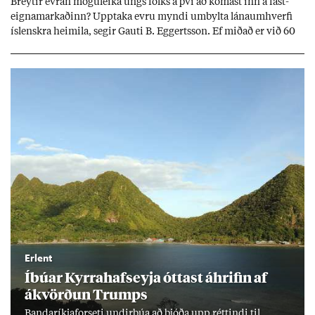
Breyt­ir evr­an mögu­leika ungs fólks á því að kom­ast inn á fast­
eigna­mark­að­inn? Upp­taka evru myndi um­bylta lánaum­hverfi
ís­lenskra heim­ila, seg­ir Gauti B. Eggerts­son. Ef mið­að er við 60
millj­óna króna lán til 25 ára myndi mán­að­ar­leg greiðslu­byrði
lækka um þriðj­ung.
Erlent
Íbú­ar Kyrra­hafs­eyja ótt­ast áhrif­in af
ákvörð­un Trumps
Banda­ríkja­for­seti und­ir­búa að bjóða upp rétt­indi til