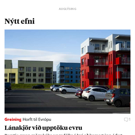
Nýtt efni
Greining
Horft til Evrópu
1
Lána­kjör við upp­töku evru