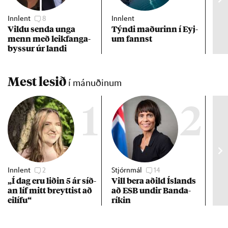
Innlent
8
Innlent
Inn
Vildu senda unga
Týndi mað­ur­inn í Eyj­
Erf
menn með leik­fanga­
um fannst
að 
byss­ur úr landi
Mest lesið
í mánuðinum
1
2
Innlent
2
Stjórnmál
14
Stj
„Í dag eru lið­in 5 ár síð­
Vill bera að­ild Ís­lands
Kre
an líf mitt breytt­ist að
að ESB und­ir Banda­
af 
ei­lífu“
rík­in