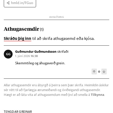
hmld.in/FGuo
Athugasemdir
(1)
Skráðu þig inn
til að skrifa athugasemd eða kjósa.
Guðmundur Guðmundsson
skrifaði
GG
1. júní 2026
16:38
Skemmtileg og áhugaverð grein.
0
Allar athugasemdir eru ábyrgð á þeirra sem þær skrifa. Heimildin áskilur
sér rétt til að fjarlægja ærumeiðandi og óviðeigandi athugasemdir.
Hægt er að láta vita af athugasemdum með því að smella á
Tilkynna
.
TENGDAR GREINAR