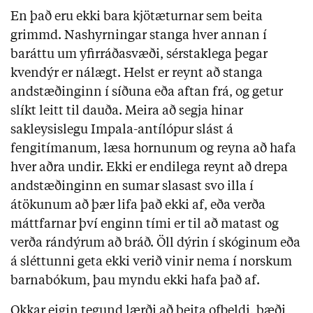
En það eru ekki bara kjötæturnar sem beita
grimmd. Nashyrningar stanga hver annan í
baráttu um yfirráðasvæði, sérstaklega þegar
kvendýr er nálægt. Helst er reynt að stanga
andstæðinginn í síðuna eða aftan frá, og getur
slíkt leitt til dauða. Meira að segja hinar
sakleysislegu Impala-antílópur slást á
fengitímanum, læsa hornunum og reyna að hafa
hver aðra undir. Ekki er endilega reynt að drepa
andstæðinginn en sumar slasast svo illa í
átökunum að þær lifa það ekki af, eða verða
máttfarnar því enginn tími er til að matast og
verða rándýrum að bráð. Öll dýrin í skóginum eða
á sléttunni geta ekki verið vinir nema í norskum
barnabókum, þau myndu ekki hafa það af.
Okkar eigin tegund lærði að beita ofbeldi, bæði