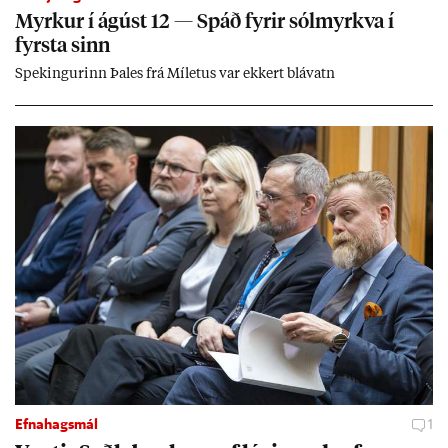
Myrk­ur í ág­úst 12 — Spáð fyr­ir sól­myrkva í
fyrsta sinn
Spek­ing­ur­inn Þa­les frá Míletus var ekk­ert blá­vatn
Efnahagsmál
1