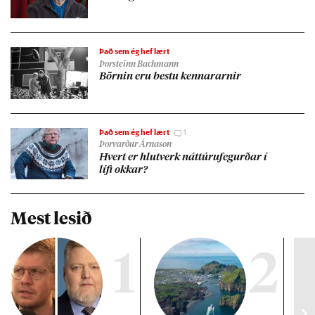
Það sem ég hef lært
Þorsteinn Bachmann
Börn­in eru bestu kenn­ar­arn­ir
Það sem ég hef lært
1
Þorvarður Árnason
Hvert er hlut­verk nátt­úru­feg­urð­ar í
lífi okk­ar?
Mest lesið
1
2