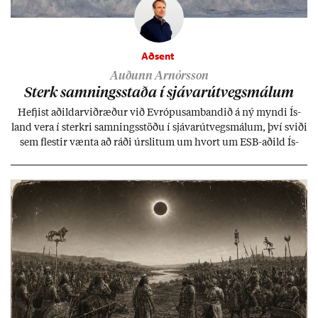
Aðsent
Auðunn Arnórsson
Sterk samn­ings­staða í sjáv­ar­út­vegs­mál­um
Hefj­ist að­ild­ar­við­ræð­ur við Evr­ópu­sam­band­ið á ný myndi Ís­
land vera í sterkri samn­ings­stöðu í sjáv­ar­út­vegs­mál­um, því sviði
sem flest­ir vænta að ráði úr­slit­um um hvort um ESB-að­ild Ís­
lands geti sam­ist. Hvað land­bún­að­ar­mál snert­ir myndi stuðn­
ing­ur við bænd­ur og dreif­býli breyt­ast mik­ið frá nú­ver­andi
kerfi, en sveigj­an­leiki til lausna er um­tals­verð­ur.