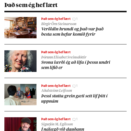
Það sem ég hef lært
Það sem ég hef lært
1
Birgir Örn Steinarsson
Ver­öld­in hrundi og það var það
besta sem hef­ur kom­ið fyr­ir
Það sem ég hef lært
Þórunn Elísabet Sveinsdóttir
Svona lærði ég að lifa í þessu undri
sem líf­ið er
Það sem ég hef lært
1
Aðalsteinn Leifsson
Þessi stutta grein gæti sett líf þitt í
upp­nám
Það sem ég hef lært
1
Sigurjón M. Egilsson
Í ná­lægð við dauð­ann