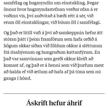
samfélag og hugmyndin um einstakling. Þegar
önnur hvor hugmyndastefnan verður ofan á er
voðinn vís, því auðvitað á bæði rétt á sér, við
erum öll einstaklingar, við búum öll í samfélagi.
Og það er lítill vafi á því að samkeppnin hefur átt
stóran þátt í þeim framförum sem hafa orðið á
högum okkar síðan við földum okkur á sléttunun
frá risahýenum og hungruðum kattardýrum. En
það var samvinnan sem gerði okkur kleift að
komast af, og það er á henni sem við þurfum mest
að halda ef við ætlum að hafa af þá tíma sem nú
ganga í hönd.
Áskrift hefur áhrif