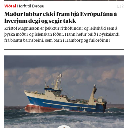
Viðtal
Horft til Evrópu
2
Mað­ur labb­ar ekki fram hjá Evr­ópuf­ána á
hverj­um degi og seg­ir takk
Kri­stof Magnús­son er þekkt­ur rit­höf­und­ur og leik­skáld sem á
þýska móð­ur og ís­lensk­an föð­ur. Hann hef­ur bú­ið í Þýskalandi
frá blautu barns­beini, sem barn í Ham­borg og full­orð­inn í
Berlín, en er vel kunn­ug­ur á Ís­landi og tal­ar ís­lensku. Hvernig
ætli hann upp­lifi að búa í landi inn­an Evr­ópu­sam­bands­ins?