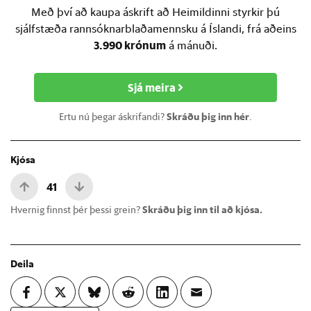
Með því að kaupa áskrift að Heimildinni styrkir þú
sjálfstæða rannsóknarblaðamennsku á Íslandi, frá aðeins
3.990 krónum
á mánuði.
Sjá meira
Ertu nú þegar áskrifandi?
Skráðu þig inn hér
.
Kjósa
41
Hvernig finnst þér þessi grein?
Skráðu þig inn til að kjósa.
Deila