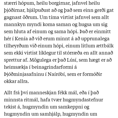
stærri hópum, heilu borgirnar, jafnvel heilu
þjóðirnar, hjálpuðust að og það sem einn gerði gat
gagnast öðrum. Um tíma virtist jafnvel sem allt
mannkyn myndi koma saman og hugsa um sig
sem hluta af einum og sama hópi. Það er einmitt
hér í Kenía að við erum minnt á að upprunalega
tilheyrðum við einum hópi, einum litlum ættbálk
sem ekki virtist líklegur til stórræða en allt annað
sprettur af. Mögulega er það Lúsí, sem hægt er að
heimsækja í beinagrindarformi á
Þjóðminjasafninu í Naíróbí, sem er formóðir
okkar allra.
Allt frá því manneskjan fékk mál, eða í það
minnsta ritmál, hafa tvær hugmyndastefnur
tekist á, hugmyndin um samkeppni og
hugmyndin um samhjálp, hugmyndin um