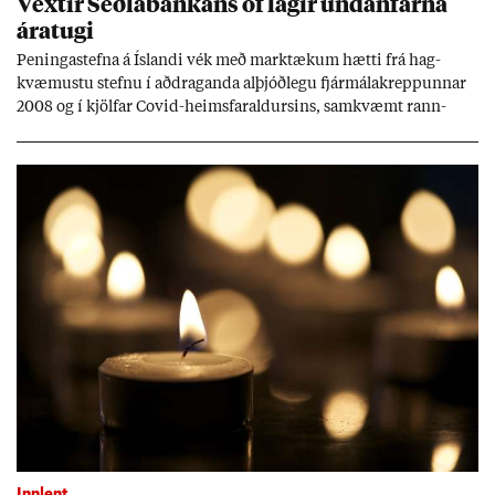
Vext­ir Seðla­bank­ans of lág­ir und­an­farna
ára­tugi
Pen­inga­stefna á Ís­landi vék með mark­tæk­um hætti frá hag­
kvæm­ustu stefnu í að­drag­anda al­þjóð­legu fjár­málakrepp­unn­ar
2008 og í kjöl­far Covid-heims­far­ald­urs­ins, sam­kvæmt rann­
sókn­ar­rit­gerð Seðla­bank­ans. Vext­ir hafa al­mennt ver­ið of lág­ir.
Tíð áföll og óvissa tor­velda hag­stjórn á Ís­landi.
Innlent