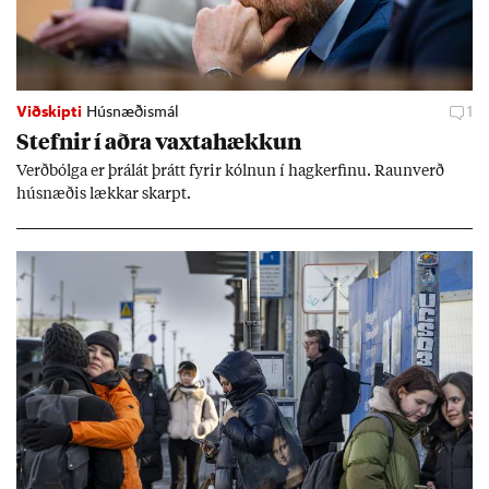
Viðskipti
Húsnæðismál
1
Stefn­ir í aðra vaxta­hækk­un
Verð­bólga er þrálát þrátt fyr­ir kóln­un í hag­kerf­inu. Raun­verð
hús­næð­is lækk­ar skarpt.