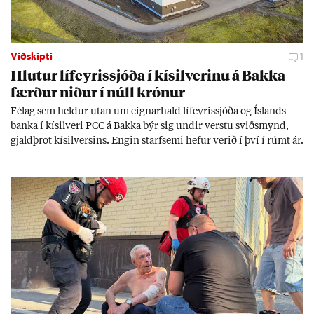
Viðskipti
1
Hlut­ur líf­eyr­is­sjóða í kís­il­ver­inu á Bakka
færð­ur nið­ur í núll krón­ur
Fé­lag sem held­ur ut­an um eign­ar­hald líf­eyr­is­sjóða og Ís­lands­
banka í kís­il­veri PCC á Bakka býr sig und­ir verstu sviðs­mynd,
gjald­þrot kís­il­vers­ins. Eng­in starf­semi hef­ur ver­ið í því í rúmt ár.