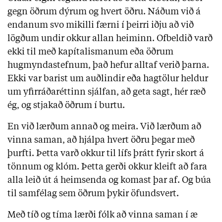
gegn öðrum dýrum og hvert öðru. Náðum við á
endanum svo mikilli færni í þeirri iðju að við
lögðum undir okkur allan heiminn. Ofbeldið varð
ekki til með kapítalismanum eða öðrum
hugmyndastefnum, það hefur alltaf verið þarna.
Ekki var barist um auðlindir eða hagtölur heldur
um yfirráðaréttinn sjálfan, að geta sagt, hér ræð
ég, og stjakað öðrum í burtu.
En við lærðum annað og meira. Við lærðum að
vinna saman, að hjálpa hvert öðru þegar með
þurfti. Þetta varð okkur til lífs þrátt fyrir skort á
tönnum og klóm. Þetta gerði okkur kleift að fara
alla leið út á heimsenda og komast þar af. Og búa
til samfélag sem öðrum þykir öfundsvert.
Með tíð og tíma lærði fólk að vinna saman í æ