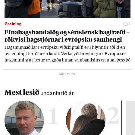
Greining
2
Efna­hags­banda­lög og sér­ís­lensk hag­fræði –
rök­vísi hag­stjórn­ar í evr­ópsku sam­hengi
Hags­muna­að­il­ar í evr­ópsku við­skipta­lífi eru hlynnt­ir að­ild en
því er öf­ugt far­ið hér á landi. Verka­lýðs­hreyf­ing­in í Evr­ópu sér
hags­muni sína bet­ur tryggða inn­an sam­bands­ins en ut­an þess þó
lít­ið fari fyr­ir því sjón­ar­miði hér­lend­is. Al­menn­ing­ur í lönd­um
Evr­ópu­sam­bands­ins er í mikl­um meiri­hluta ánægð­ur með það
sam­band. Ís­lensk­ur al­menn­ing­ur fær að segja sitt álit inn­an
mán­að­ar.
Mest lesið
undanfarið ár
1
2