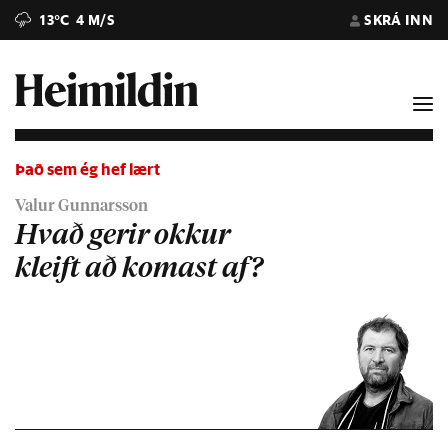
13°C
4 M/S
SKRÁ INN
Það sem ég hef lært
Valur Gunnarsson
Hvað gerir okkur
kleift að komast af?