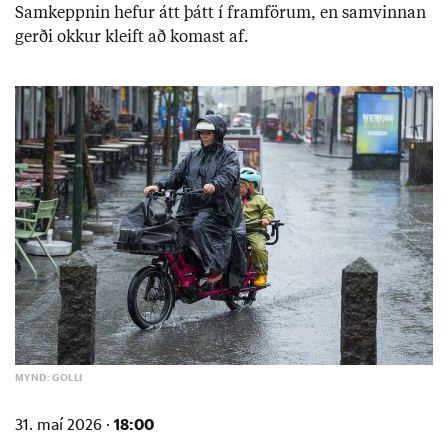
Sam­keppn­in hef­ur átt þátt í fram­förum, en sam­vinn­an
gerði okk­ur kleift að kom­ast af.
MYND: GOLLI
18:00
31. maí 2026 ·