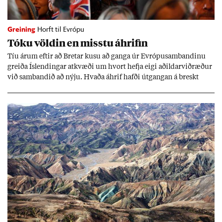
Greining
Horft til Evrópu
Tóku völd­in en misstu áhrif­in
Tíu ár­um eft­ir að Bret­ar kusu að ganga úr Evr­ópu­sam­band­inu
greiða Ís­lend­ing­ar at­kvæði um hvort hefja eigi að­ild­ar­við­ræð­ur
við sam­band­ið að nýju. Hvaða áhrif hafði út­gang­an á breskt
sam­fé­lag og hvaða lex­íu geta Ís­lend­ing­ar lært af henni?