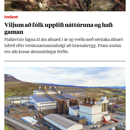
Innlent
Vilj­um að fólk upp­lifi nátt­úr­una og hafi
gam­an
Fjalla­vin­ir fagna 15 ára af­mæli í ár og verða með sér­staka af­mæl­
is­ferð eft­ir versl­un­ar­manna­helgi að Græna­hrygg. Fram und­an
eru alls kon­ar skemmti­leg­ar ferð­ir.