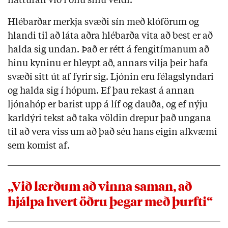
náttúran við í öllu sínu veldi.
Hlébarðar merkja svæði sín með klóförum og
hlandi til að láta aðra hlébarða vita að best er að
halda sig undan. Það er rétt á fengitímanum að
hinu kyninu er hleypt að, annars vilja þeir hafa
svæði sitt út af fyrir sig. Ljónin eru félagslyndari
og halda sig í hópum. Ef þau rekast á annan
ljónahóp er barist upp á líf og dauða, og ef nýju
karldýri tekst að taka völdin drepur það ungana
til að vera viss um að það séu hans eigin afkvæmi
sem komist af.
„Við lærðum að vinna saman, að
hjálpa hvert öðru þegar með þurfti“