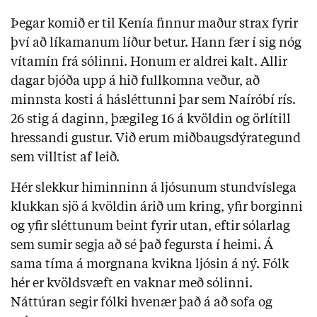
Þegar komið er til Kenía finnur maður strax fyrir
því að líkamanum líður betur. Hann fær í sig nóg
vítamín frá sólinni. Honum er aldrei kalt. Allir
dagar bjóða upp á hið fullkomna veður, að
minnsta kosti á hásléttunni þar sem Naíróbí rís.
26 stig á daginn, þægileg 16 á kvöldin og örlítill
hressandi gustur. Við erum miðbaugsdýrategund
sem villtist af leið.
Hér slekkur himinninn á ljósunum stundvíslega
klukkan sjö á kvöldin árið um kring, yfir borginni
og yfir sléttunum beint fyrir utan, eftir sólarlag
sem sumir segja að sé það fegursta í heimi. Á
sama tíma á morgnana kvikna ljósin á ný. Fólk
hér er kvöldsvæft en vaknar með sólinni.
Náttúran segir fólki hvenær það á að sofa og