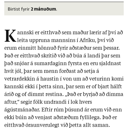
2 mánuðum
Birtist fyrir
.
K
annski er eitthvað sem maður lærir af því að
leita uppruna mannsins í Afríku, því við
erum einmitt hönnuð fyrir aðstæður sem þessar.
Það er eitthvað skrítið við að búa á landi þar sem
það snjóar á sumardaginn fyrsta en eru sjaldnast
hvít jól, þar sem menn forðast að setja á
vetrardekkin á haustin í von um að veturinn komi
kannski ekki í þetta sinn, þar sem er of bjart hálft
árið og of dimmt restina. „Það er byrjað að dimma
aftur,“ segir fólk undrandi í lok hvers
ágústmánaðar. Eftir rúm þúsund ár erum við enn
ekki búin að venjast aðstæðum fyllilega. Það er
eitthvað óraunverulegt við þetta allt saman.