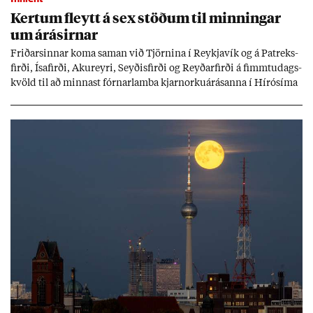
Kert­um fleytt á sex stöð­um til minn­ing­ar
um árás­irn­ar
Frið­arsinn­ar koma sam­an við Tjörn­ina í Reykja­vík og á Pat­reks­
firði, Ísa­firði, Ak­ur­eyri, Seyð­is­firði og Reyð­ar­firði á fimmtu­dags­
kvöld til að minn­ast fórn­ar­lamba kjarn­orku­árás­anna í Hírósíma
og Naga­sakí.