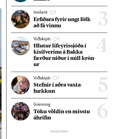
Innlent
1
3
Erf­ið­ara fyr­ir ungt fólk
að fá vinnu
Viðskipti
1
4
Hlut­ur líf­eyr­is­sjóða í
kís­il­ver­inu á Bakka
færð­ur nið­ur í núll krón­
ur
Viðskipti
1
5
Stefn­ir í aðra vaxta­
hækk­un
Greining
6
Tóku völd­in en misstu
áhrif­in