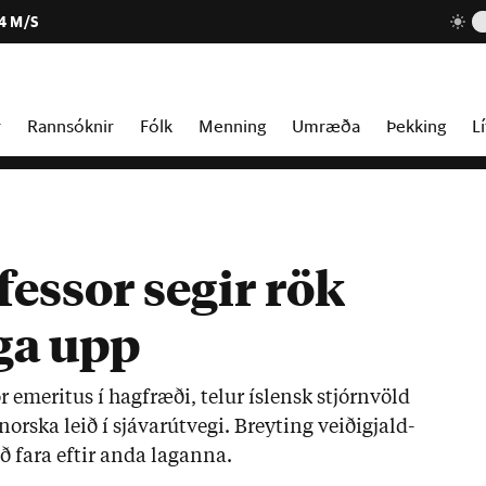
4 M/S
r
Rannsóknir
Fólk
Menning
Umræða
Þekking
Lí
essor segir rök
ga upp
or emer­it­us í hag­fræði, tel­ur ís­lensk stjórn­völd
orska leið í sjáv­ar­út­vegi. Breyt­ing veiði­gjald­
ð fara eft­ir anda lag­anna.