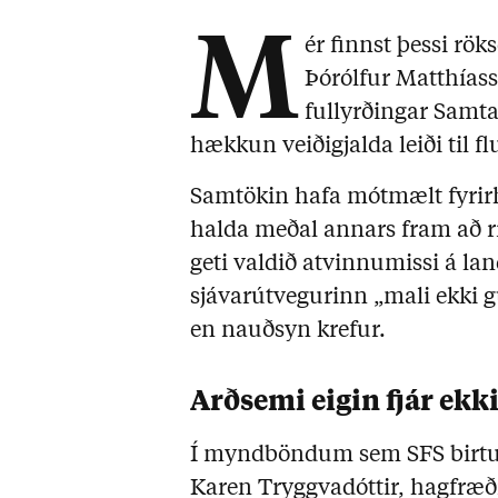
M
ér finnst þessi rö
Þórólfur Matthíass
fullyrðingar Samtak
hækkun veiðigjalda leiði til fl
Samtökin hafa mótmælt fyrir
halda meðal annars fram að rí
geti valdið atvinnumissi á lan
sjávarútvegurinn „mali ekki g
en nauðsyn krefur.
Arðsemi eigin fjár ekk
Í myndböndum sem SFS birtu á
Karen Tryggvadóttir, hagfræð