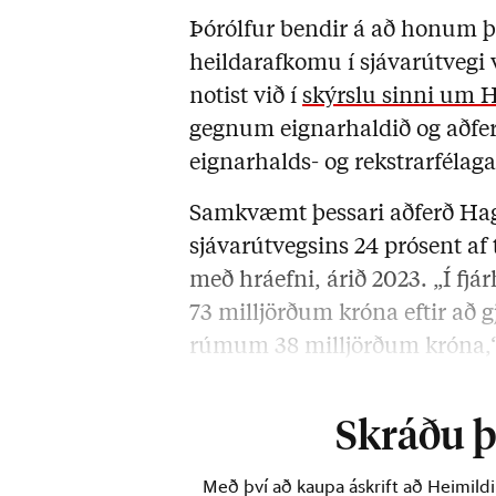
Þórólfur bendir á að honum þy
heildarafkomu í sjávarútvegi
notist við í
skýrslu sinni um H
gegnum eignarhaldið og aðferð
eignarhalds- og rekstrarfélaga
Samkvæmt þessari aðferð Hag
sjávarútvegsins 24 prósent a
með hráefni, árið 2023. „Í 
73 milljörðum króna eftir að g
rúmum 38 milljörðum króna,“ s
janúar.
Skráðu þi
Með því að kaupa áskrift að Heimild