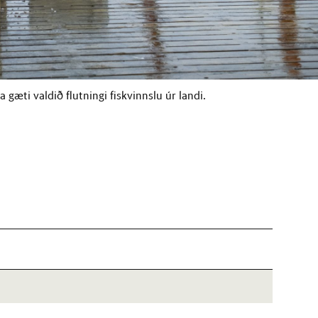
gæti valdið flutningi fiskvinnslu úr landi.