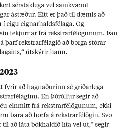
kert sérstaklega vel samkvæmt
gar ástæður. Eitt er það til dæmis að
ru í eigu eignarhaldsfélaga. Og
 sín tekjurnar frá rekstrarfélögunum. Þau
á þarf rekstrarfélagið að borga stórar
élagsins,“ útskýrir hann.
 2023
átt fyrir að hagnaðurinn sé gríðarlega
kstrarfélaginu. En Þórólfur segir að
séu einmitt frá rekstrarfélögunum, ekki
u bara að horfa á rekstrarfélögin. Svo
 til að láta bókhaldið líta vel út,“ segir