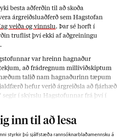
ki besta aðferðin til að skoða
 vera árgreiðsluaðferð sem Hagstofan
ag veiða og vinnslu
. Þar sé horft í
in truflist því ekki af aðgreiningu
.
stofunnar var hreinn hagnaður
f tekjum, að frádregnum milliviðskiptum
fjárhæðum talið nam hagnaðurinn tæpum
jaldfærð hefur verið árgreiðsla að fjárhæð
egir í skýrslu Hagstofunnar frá því í
g inn til að lesa
inni styrkir þú sjálfstæða rannsóknarblaðamennsku á