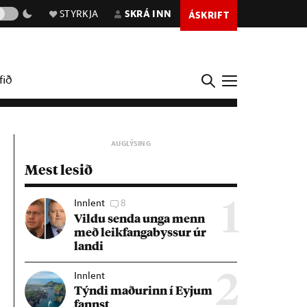
STYRKJA
SKRÁ INN
ÁSKRIFT
fið
Mest lesið
Innlent
8
1
Vildu senda unga menn
með leik­fanga­byss­ur úr
landi
Innlent
2
Týndi mað­ur­inn í Eyj­um
fannst