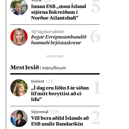
5
Inn­an ESB „mun Ís­land
stjórna fisk­veið­um í
Norð­ur-Atlants­hafi“
6
Sif Sigmarsdóttir
Þeg­ar Evr­ópu­sam­band­ið
bann­aði brjósta­skor­ur
Mest lesið
í mánuðinum
Innlent
2
1
„Í dag eru lið­in 5 ár síð­an
líf mitt breytt­ist að ei­
lífu“
Stjórnmál
14
2
Vill bera að­ild Ís­lands að
ESB und­ir Banda­rík­in