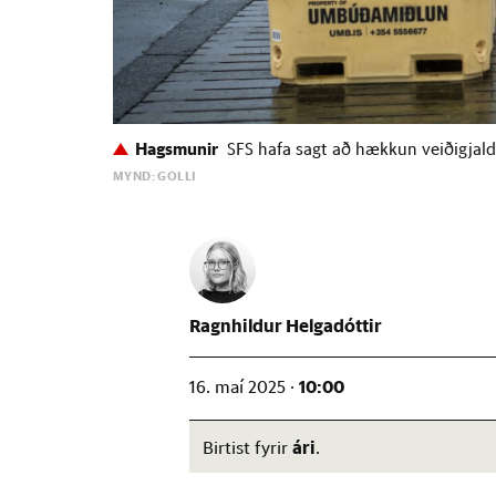
Hagsmunir
SFS hafa sagt að hækkun veiðigjalda 
MYND: GOLLI
Ragnhildur Helgadóttir
10:00
16. maí 2025 ·
ári
Birtist fyrir
.