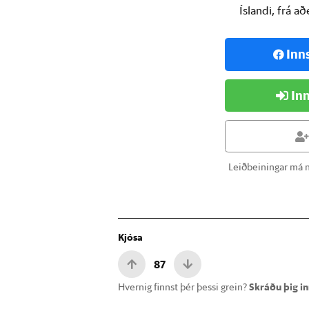
Íslandi, frá a
Inn
Inn
Leiðbeiningar má n
Kjósa
87
Hvernig finnst þér þessi grein?
Skráðu þig inn