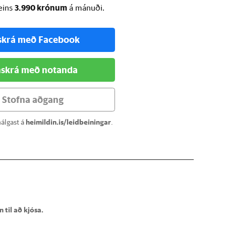
3.990 krónum
ðeins
á mánuði.
skrá með Facebook
skrá með notanda
Stofna aðgang
álgast á
heimildin.is/leidbeiningar
.
 til að kjósa.