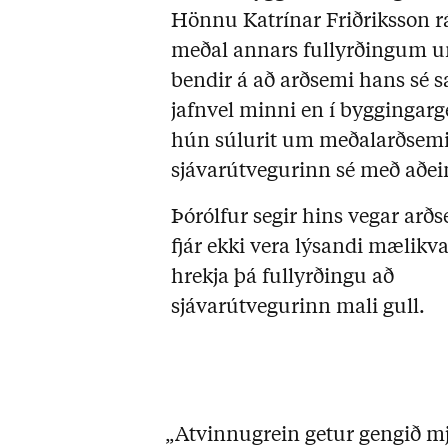
Hönnu Katrínar Friðriksson 
meðal annars fullyrðingum um
bendir á að arðsemi hans sé 
jafnvel minni en í byggingarg
hún súlurit um meðal­arðsemi 
sjávarútvegurinn sé með aðe
Þórólfur segir hins vegar arðs
fjár ekki vera lýsandi mælikva
hrekja þá fullyrðingu að
sjávarútvegurinn mali gull.
„Atvinnugrein getur gengið mjö