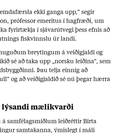
ksemdafærsla ekki ganga upp,“ segir
on, prófessor emeritus í hagfræði, um
a fyrirtækja í sjávarútvegi þess efnis að
utnings fiskvinnslu úr landi.
huguðum breytingum á veiðigjaldi og
kið sé að taka upp „norsku leiðina“, sem
dsbyggðinni. Þau telja einnig að
ull“ og að veiðigjaldið sé nú þegar hærra
i lýsandi mælikvarði
 samfélagsmiðlum leiðréttir Birta
ingur samtakanna, ýmislegt í máli