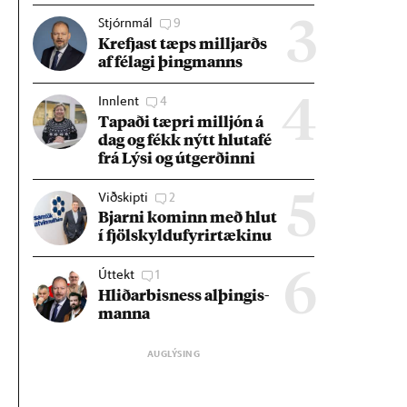
Stjórnmál
9
3
Krefjast tæps millj­arðs
af fé­lagi þing­manns
Innlent
4
4
Tap­aði tæpri millj­ón á
dag og fékk nýtt hluta­fé
frá Lýsi og út­gerð­inni
Viðskipti
2
5
Bjarni kom­inn með hlut
í fjöl­skyldu­fyr­ir­tæk­inu
Úttekt
1
6
Hlið­ar­bis­ness al­þing­is­
manna