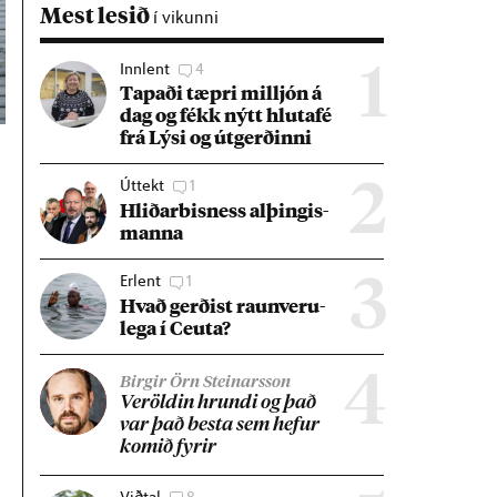
Mest lesið
í vikunni
Innlent
4
1
Tap­aði tæpri millj­ón á
dag og fékk nýtt hluta­fé
frá Lýsi og út­gerð­inni
Úttekt
1
2
Hlið­ar­bis­ness al­þing­is­
manna
Erlent
1
3
Hvað gerð­ist raun­veru­
lega í Ceuta?
4
Birgir Örn Steinarsson
Ver­öld­in hrundi og það
var það besta sem hef­ur
kom­ið fyr­ir
Viðtal
8