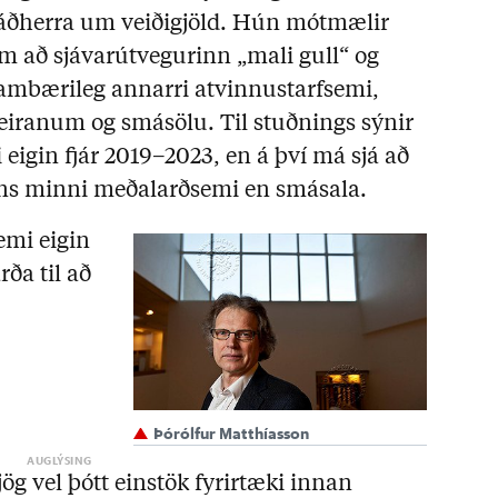
ráðherra um veiðigjöld. Hún mótmælir
 að sjávarútvegurinn „mali gull“ og
sambærileg annarri atvinnustarfsemi,
eiranum og smásölu. Til stuðnings sýnir
eigin fjár 2019–2023, en á því má sjá að
ins minni meðalarðsemi en smásala.
emi eigin
rða til að
Þórólfur Matthíasson
g vel þótt einstök fyrirtæki innan