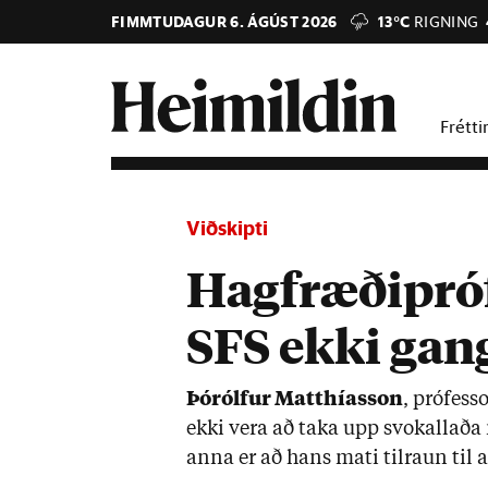
FIMMTUDAGUR 6. ÁGÚST 2026
13°C
RIGNING
Frétti
Viðskipti
Hagfræðipróf
SFS ekki gan
Þórólf­ur Matth­ías­son
, pró­fess­
ekki vera að taka upp svo­kall­aða n
anna er að hans mati til­raun til a