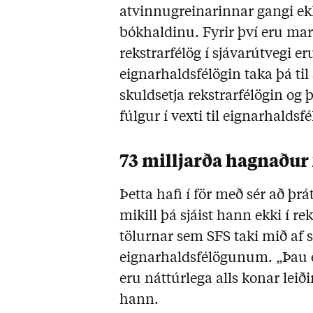
atvinnugreinarinnar gangi ek
bókhaldinu. Fyrir því eru mar
rekstrarfélög í sjávarútvegi e
eignarhaldsfélögin taka þá til
skuldsetja rekstrarfélögin og þ
fúlgur í vexti til eignarhaldsf
73 milljarða hagnaður
Þetta hafi í för með sér að þr
mikill þá sjáist hann ekki í re
tölurnar sem SFS taki mið af 
eignarhaldsfélögunum. „Þau er
eru náttúrlega alls konar leiðir
hann.