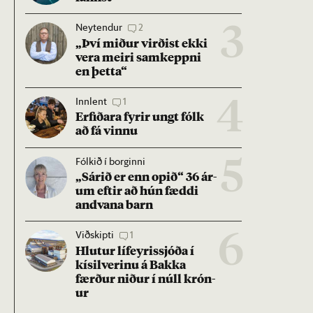
Neytendur
2
3
„Því mið­ur virð­ist ekki
vera meiri sam­keppni
en þetta“
Innlent
1
4
Erf­ið­ara fyr­ir ungt fólk
að fá vinnu
Fólkið í borginni
5
„Sár­ið er enn op­ið“ 36 ár­
um eft­ir að hún fæddi
and­vana barn
Viðskipti
1
6
Hlut­ur líf­eyr­is­sjóða í
kís­il­ver­inu á Bakka
færð­ur nið­ur í núll krón­
ur