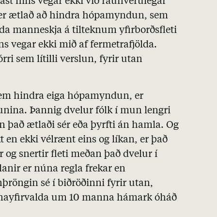
st hins vegar ekki við raunverulegar
 er ætlað að hindra hópamyndun, sem
lda manneskja á tilteknum yfirborðsfleti
s vegar ekki mið af fermetrafjölda.
órri sem lítilli verslun, fyrir utan
em hindra eiga hópamyndun, er
nina. Þannig dvelur fólk í mun lengri
 það ætlaði sér eða þyrfti án hamla. Og
 en ekki vélrænt eins og líkan, er það
 og snertir fleti meðan það dvelur í
slanir er núna regla frekar en
öngin sé í biðröðinni fyrir utan,
nayfirvalda um 10 manna hámark óháð