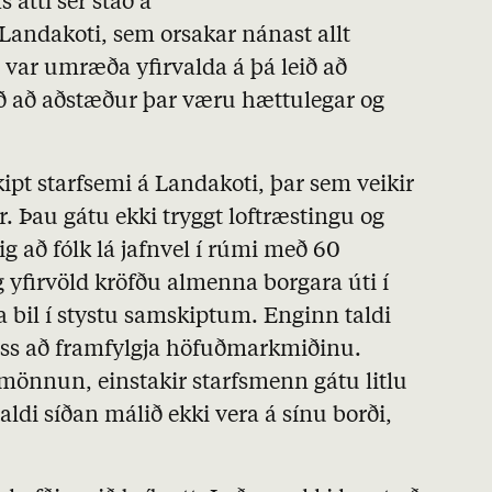
 átti sér stað á
Landakoti, sem orsakar nánast allt
, var umræða yfirvalda á þá leið að
ið að aðstæður þar væru hættulegar og
kipt starfsemi á Landakoti, þar sem veikir
 Þau gátu ekki tryggt loftræstingu og
ig að fólk lá jafnvel í rúmi með 60
g yfirvöld kröfðu almenna borgara úti í
 bil í stystu samskiptum. Enginn taldi
þess að framfylgja höfuðmarkmiðinu.
 mönnun, einstakir starfsmenn gátu litlu
aldi síðan málið ekki vera á sínu borði,