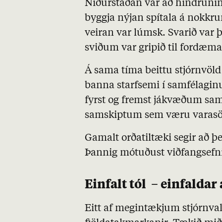
Niðurstaðan var að hindrunin 
byggja nýjan spítala á nokkr
veiran var lúmsk. Svarið var 
sviðum var gripið til fordæm
Á sama tíma beittu stjórnvöl
banna starfsemi í samfélagin
fyrst og fremst jákvæðum sam
samskiptum sem væru varas
Gamalt orðatiltæki segir að þ
Þannig mótuðust viðfangsefn
Einfalt tól – einfaldar
Eitt af megintækjum stjórnval