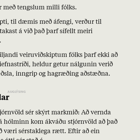
fir með tengslum milli fólks.
ti, til dæmis með áfengi, verður til
akast á við það þarf sífellt meiri
.
viljandi veiruviðskiptum fólks þarf ekki að
niefnastríði, heldur getur nálgunin verið
fræðsla, inngrip og hagræðing aðstæðna.
dar
stjórnvöld sér skýrt markmið: Að vernda
 hólminn kom ákváðu stjórnvöld að það
 væri sérstaklega rætt. Eftir að ein