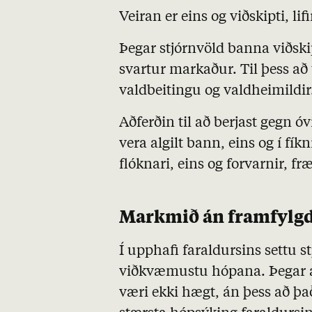
Veiran er eins og viðskipti, li
Þegar stjórnvöld banna viðskip
svartur markaður. Til þess að t
valdbeitingu og valdheimildir
Aðferðin til að berjast gegn ó
vera algilt bann, eins og í fík
flóknari, eins og forvarnir, 
Markmið án framfylg
Í upphafi faraldursins settu 
viðkvæmustu hópana. Þegar á
væri ekki hægt, án þess að það