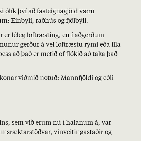
ki ólík því að fasteignagjöld væru
m: Einbýli, raðhús og fjölbýli.
r er léleg loftræsting, en í aðgerðum
munur gerður á vel loftræstu rými eða illa
ess að það er metið of flókið að taka það
konar viðmið notuð: Mannfjöldi og eðli
rsins, sem við erum nú í halanum á, var
kamsræktarstöðvar, vínveitingastaðir og