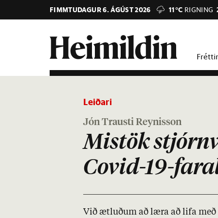
FIMMTUDAGUR 6. ÁGÚST 2026
11°C
RIGNING
Frétti
Leiðari
Jón Trausti Reynisson
Mistök stjórnv
Covid-19-far
Við ætl­uð­um að læra að lifa með 