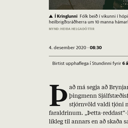
Í Kringlunni
Fólk beið í vikunni í hóp
heilbrigðisráðherra um 10 manna hámar
MYND: HEIÐA HELGADÓTTIR
08:30
4. desember 2020 ·
6 
Birtist upphaflega í Stundinni fyrir
Þ
að má segja að Brynja
þingmenn Sjálfstæðisflo
stjórnvöld valdi tjón
faraldrinum. „Þetta-reddast“
líkleg til annars en að skaða 