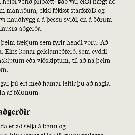
hefði verið þríþætt: Það var ekki hægt að
um mánuðum, ekki fékkst starfsfólk og
því nauðhyggja á þessu sviði, en á öðrum
alausra aðgerða.
d þeim tækjum sem fyrir hendi voru: Að
u. Eins konar geislameðferð, sem eyddi
skiptum eða viðskiptum, til að ná þeim
öm.
egar þú ert með hamar leitir þú að nagla.
in af tólunum.
 aðgerðir
da er að setja á bann og