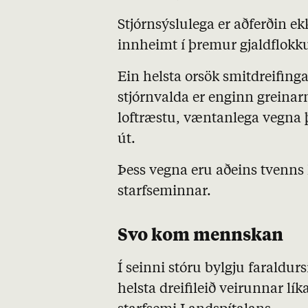
Stjórnsýslulega er aðferðin ek
innheimt í þremur gjaldflokku
Ein helsta orsök smitdreifinga
stjórnvalda er enginn greinar
loftræstu, væntanlega vegna þ
út.
Þess vegna eru aðeins tvenns 
starfseminnar.
Svo kom mennskan
Í seinni stóru bylgju faraldu
helsta dreifileið veirunnar lí