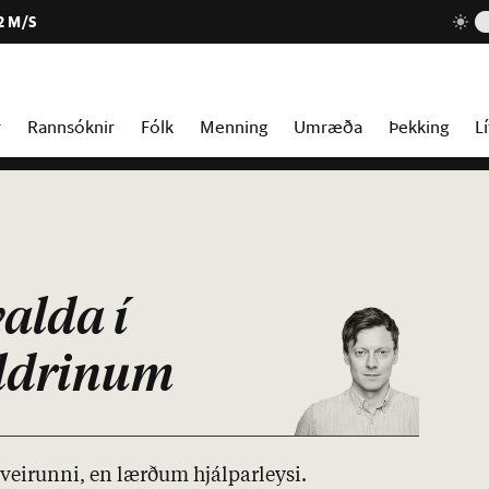
2 M/S
r
Rannsóknir
Fólk
Menning
Umræða
Þekking
Lí
alda í
aldrinum
veirunni, en lærð­um hjálp­ar­leysi.