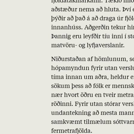
fjöldatakmarkanir. Tækið miða
aðstæður nema að hluta. Því
þýðir að það á að draga úr fjö
innanhúss. Aðgerðin tekur hin
Þannig eru leyfðir tíu inni í st
matvöru- og lyfjaverslanir.
Niðurstaðan af hömlunum, s
hópamyndun fyrir utan verslu
tíma innan um aðra, heldur en
sökum þess að fólk er mennskt
nær hvort öðru en tveir metrar
röðinni. Fyrir utan stórar ver
undantekning að mesta mannþr
samkvæmt tilmælum sóttvar
fermetrafjölda.