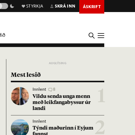
STYRKJA
SKRÁ INN
ÁSKRIFT
fið
Mest lesið
Innlent
8
1
Vildu senda unga menn
með leik­fanga­byss­ur úr
landi
Innlent
2
Týndi mað­ur­inn í Eyj­um
fannst