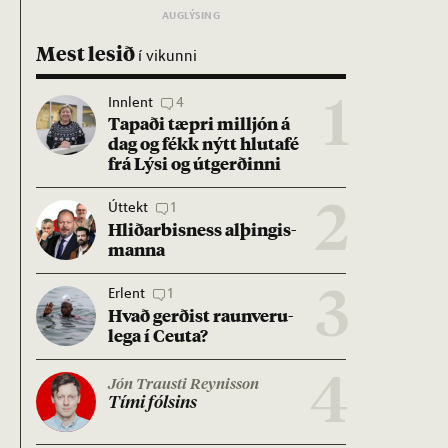
Mest lesið
í vikunni
Innlent
4
1
Tap­aði tæpri millj­ón á
dag og fékk nýtt hluta­fé
frá Lýsi og út­gerð­inni
Úttekt
1
2
Hlið­ar­bis­ness al­þing­is­
manna
Erlent
1
3
Hvað gerð­ist raun­veru­
lega í Ceuta?
4
Jón Trausti Reynisson
Tími fóls­ins