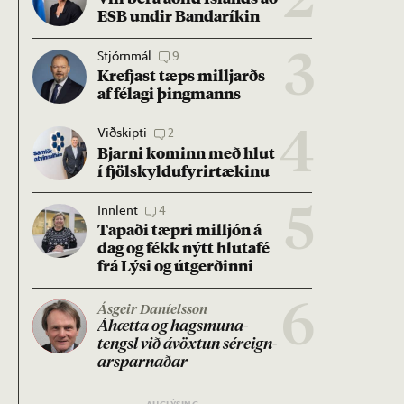
2
ESB und­ir Banda­rík­in
Stjórnmál
9
3
Krefjast tæps millj­arðs
af fé­lagi þing­manns
Viðskipti
2
4
Bjarni kom­inn með hlut
í fjöl­skyldu­fyr­ir­tæk­inu
Innlent
4
5
Tap­aði tæpri millj­ón á
dag og fékk nýtt hluta­fé
frá Lýsi og út­gerð­inni
6
Ásgeir Daníelsson
Áhætta og hags­muna­
tengsl við ávöxt­un sér­eign­
ar­sparn­að­ar