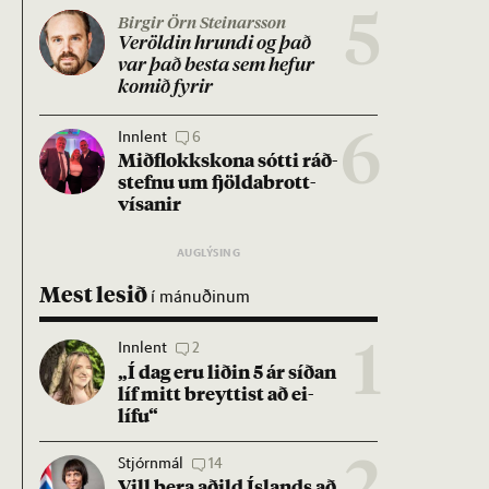
5
Birgir Örn Steinarsson
Ver­öld­in hrundi og það
var það besta sem hef­ur
kom­ið fyr­ir
Innlent
6
6
Mið­flokks­kona sótti ráð­
stefnu um fjölda­brott­
vís­an­ir
Mest lesið
í mánuðinum
Innlent
2
1
„Í dag eru lið­in 5 ár síð­an
líf mitt breytt­ist að ei­
lífu“
Stjórnmál
14
Vill bera að­ild Ís­lands að