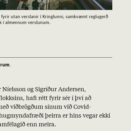
i fyrir utan verslanir í Kringlunni, samkvæmt reglugerð
k í almennum verslunum.
árum
.
r Níelsson og Sigríður Andersen,
kksins, hafi rétt fyrir sér í því að
i með viðbrögðum sínum við Covid-
-hugmyndafræði þeirra er hins vegar ekki
samfélagið enn meira.