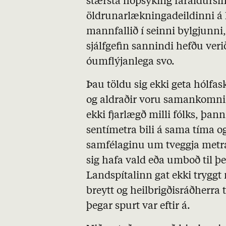
stærsta hópsýking faraldursins
öldrunarlækningadeildinni á 
mannfallið í seinni bylgjunni
sjálfgefin sannindi hefðu ver
óumflýjanlega svo.
Þau töldu sig ekki geta hólfas
og aldraðir voru samankomnir.
ekki fjarlægð milli fólks, þann
sentímetra bili á sama tíma o
samfélaginu um tveggja metra
sig hafa vald eða umboð til 
Landspítalinn gat ekki tryggt
breytt og heilbrigðisráðherra t
þegar spurt var eftir á.