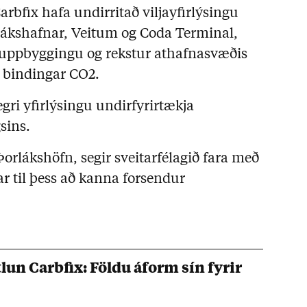
Carbfix hafa undirritað viljayfirlýsingu
lákshafnar, Veitum og Coda Terminal,
uppbyggingu og rekstur athafnasvæðis
g bindingar CO2.
gri yfirlýsingu undirfyrirtækja
sins.
 Þorlákshöfn, segir sveitarfélagið fara með
 til þess að kanna forsendur
un Carbfix: Földu áform sín fyrir