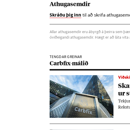
Athugasemdir
Skráðu þig inn
til að skrifa athugasem
Allar athugasemdir eru ábyrgð á þeirra sem þær s
óviðeigandi athugasemdir. Hægt er að láta vit
TENGDAR GREINAR
Carbfix-málið
Viðski
Skar
ur 
Tekj­u
Rekst­