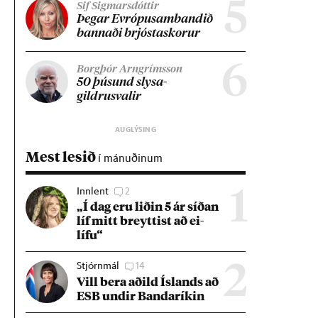
5
Sif Sigmarsdóttir
Þeg­ar Evr­ópu­sam­band­ið
bann­aði brjósta­skor­ur
6
Borgþór Arngrímsson
50 þús­und slysa­
gildrusval­ir
Mest lesið
í mánuðinum
Innlent
2
1
„Í dag eru lið­in 5 ár síð­an
líf mitt breytt­ist að ei­
lífu“
Stjórnmál
14
2
Vill bera að­ild Ís­lands að
ESB und­ir Banda­rík­in