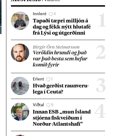
Innlent
4
1
Tap­aði tæpri millj­ón á
dag og fékk nýtt hluta­fé
frá Lýsi og út­gerð­inni
2
Birgir Örn Steinarsson
Ver­öld­in hrundi og það
var það besta sem hef­ur
kom­ið fyr­ir
Erlent
1
3
Hvað gerð­ist raun­veru­
lega í Ceuta?
Viðtal
9
4
Inn­an ESB „mun Ís­land
stjórna fisk­veið­um í
Norð­ur-Atlants­hafi“