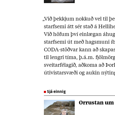
„Við þekkjum nokkuð vel til þ
starfsemi átt sér stað á Helli
Við höfum því einlægan áhuga
starfsemi út með hagsmuni íb
CODA-stöðvar kann að skapast
til lengri tíma, þ.á.m. fjölmö
sveitarfélagið, aðkoma að Þo
útivistarsvæði og aukin nýting
Sjá einnig
Orrustan um 