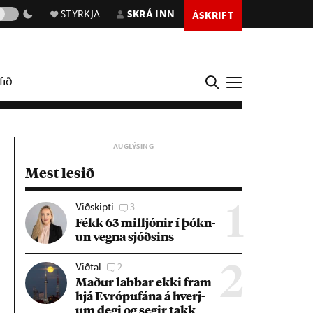
STYRKJA
SKRÁ INN
ÁSKRIFT
fið
Mest lesið
Viðskipti
3
1
Fékk 63 millj­ón­ir í þókn­
un vegna sjóðs­ins
Viðtal
2
2
Mað­ur labb­ar ekki fram
hjá Evr­ópuf­ána á hverj­
um degi og seg­ir takk