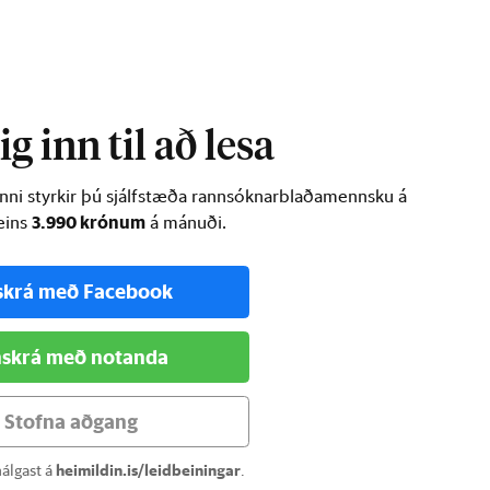
ur …
g inn til að lesa
inni styrkir þú sjálfstæða rannsóknarblaðamennsku á
3.990 krónum
ðeins
á mánuði.
skrá með Facebook
skrá með notanda
Stofna aðgang
álgast á
heimildin.is/leidbeiningar
.