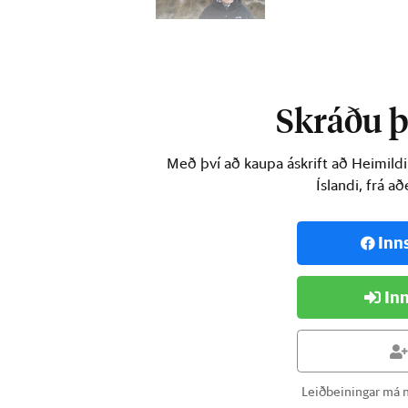
Coda Terminal-verkefnið hef
Skráðu þi
Með því að kaupa áskrift að Heimild
Íslandi, frá a
Inn
Inn
Leiðbeiningar má n