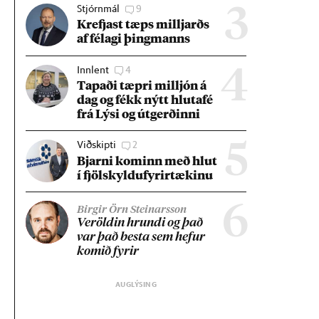
Stjórnmál
9
3
Krefjast tæps millj­arðs
af fé­lagi þing­manns
Innlent
4
4
Tap­aði tæpri millj­ón á
dag og fékk nýtt hluta­fé
frá Lýsi og út­gerð­inni
Viðskipti
2
5
Bjarni kom­inn með hlut
í fjöl­skyldu­fyr­ir­tæk­inu
6
Birgir Örn Steinarsson
Ver­öld­in hrundi og það
var það besta sem hef­ur
kom­ið fyr­ir