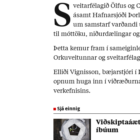
S
veitarfélagið Ölfus og 
ásamt Hafnarsjóði Þor
um samstarf varðandi 
til móttöku, niðurdælingar o
Þetta kemur fram í sameiginle
Orkuveitunnar og sveitarfélag
Elliði Vignisson, bæjarstjóri í
opnum huga inn í viðræðurnar
verkefnisins.
Sjá einnig
Viðskiptaáætl
íbúum