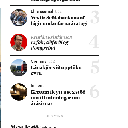
Efnahagsmál
2
3
Vext­ir Seðla­bank­ans of
lág­ir und­an­farna ára­tugi
4
Kristján Kristjánsson
Erfð­ir, sið­ferði og
dómgreind
Greining
2
5
Lána­kjör við upp­töku
evru
Innlent
6
Kert­um fleytt á sex stöð­
um til minn­ing­ar um
árás­irn­ar
Mest lesið
í vikunni