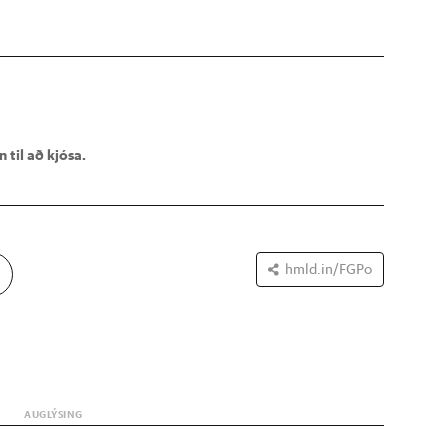
 til að kjósa.
hmld.in/FGPo