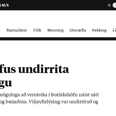
6 M/S
r
Rannsóknir
Fólk
Menning
Umræða
Þekking
Lí
fus undirrita
ngu
ögu­lega að veru­leika í Þor­láks­höfn ná­ist sátt
 bæj­ar­búa. Vilja­yf­ir­lýs­ing var und­ir­rit­uð og