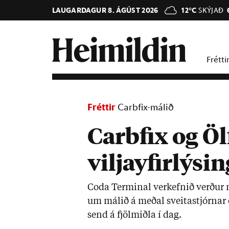
LAUGARDAGUR 8. ÁGÚST 2026
12°C
SKÝJAÐ
Frétti
Fréttir
Carbfix-málið
Carbfix og Öl
viljayfirlýsi
Coda Term­inal verk­efn­ið verð­ur m
um mál­ið á með­al sveita­stjórn­ar og
send á fjöl­miðla í dag.