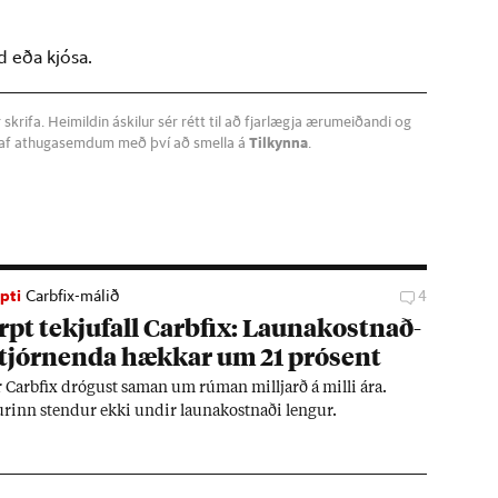
d eða kjósa.
krifa. Heimildin áskilur sér rétt til að fjarlægja ærumeiðandi og
a af athugasemdum með því að smella á
Tilkynna
.
pti
Carbfix-málið
4
pt tekju­fall Car­bfix: Launa­kostn­að­
stjórn­enda hækk­ar um 21 pró­sent
r Car­bfix dróg­ust sam­an um rúm­an millj­arð á milli ára.
ur­inn stend­ur ekki und­ir launa­kostn­aði leng­ur.