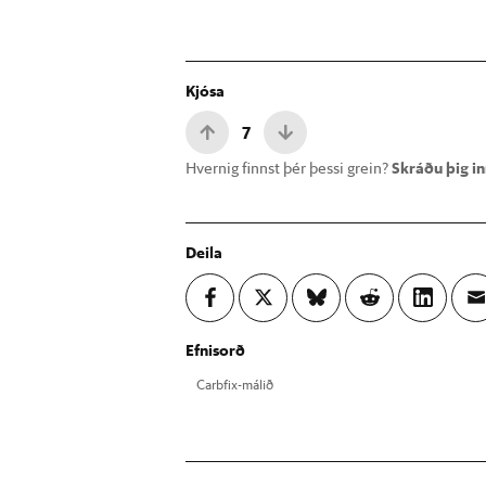
Kjósa
7
Hvernig finnst þér þessi grein?
Skráðu þig inn
Deila
Efnisorð
Car­bfix-mál­ið