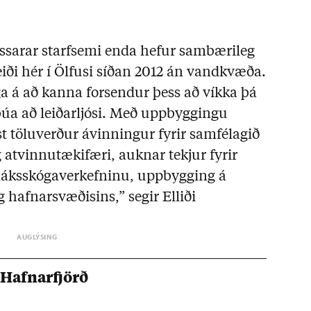
essarar starfsemi enda hefur sambærileg
heiði hér í Ölfusi síðan 2012 án vandkvæða.
 á að kanna forsendur þess að víkka þá
úa að leiðarljósi. Með uppbyggingu
 töluverður ávinningur fyrir samfélagið
rg atvinnutækifæri, auknar tekjur fyrir
rláksskógaverkefninu, uppbygging á
 hafnarsvæðisins,” segir Elliði
Hafnarfjörð