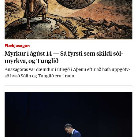
Flækjusagan
Myrk­ur í ág­úst 14 — Sá fyrsti sem skildi sól­
myrkva, og Tungl­ið
An­axagór­as var dæmd­ur í út­legð í Aþenu eft­ir að hafa upp­götv­
að hvað Sól­in og Tungl­ið eru í raun