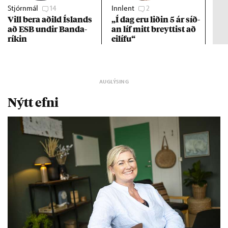
Stjórnmál
14
Innlent
2
Stj
Vill bera að­ild Ís­lands
„Í dag eru lið­in 5 ár síð­
Kre
að ESB und­ir Banda­
an líf mitt breytt­ist að
af 
rík­in
ei­lífu“
Nýtt efni