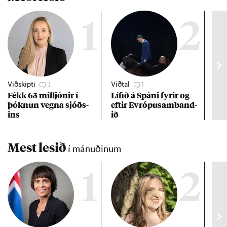
1
2
Viðskipti
3
Viðtal
1
Vet
Fékk 63 millj­ón­ir í
Líf­ið á Spáni fyr­ir og
ESB
þókn­un vegna sjóðs­
eft­ir Evr­ópu­sam­band­
að 
ins
ið
Mest lesið
í mánuðinum
1
2