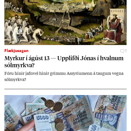
Flækjusagan
1
Myrk­ur í ág­úst 13 — Upp­lifði Jón­as í hvaln­um
sól­myrkva?
Fóru hinir jafn­vel hinir grimmu Ass­yríu­menn á taug­um vegna
sól­myrkva?