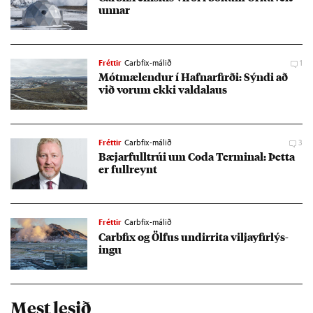
unn­ar
Fréttir
Carbfix-málið
1
Mót­mæl­end­ur í Hafnar­firði: Sýndi að
við vor­um ekki valda­laus
Fréttir
Carbfix-málið
3
Bæj­ar­full­trúi um Coda Term­inal: Þetta
er full­reynt
Fréttir
Carbfix-málið
Car­bfix og Ölfus und­ir­rita vilja­yf­ir­lýs­
ingu
Mest lesið