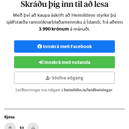
Skráðu þig inn til að lesa
Með því að kaupa áskrift að Heimildinni styrkir þú
sjálfstæða rannsóknarblaðamennsku á Íslandi, frá aðeins
3.990 krónum
á mánuði.
Innskrá með Facebook
Innskrá með notanda
Stofna aðgang
Leiðbeiningar má nálgast á
heimildin.is/leidbeiningar
.
Kjósa
32