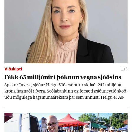
Viðskipti
3
Fékk 63 millj­ón­ir í þókn­un vegna sjóðs­ins
Spak­ur In­vest, sjóð­ur Helgu Við­ars­dótt­ur skil­aði 242 millj­óna
króna hagn­aði í fyrra. Seðla­bank­inn og for­sæt­is­ráðu­neyt­ið skoð­
uðu mögu­lega hags­muna­árekstra þar sem unnusti Helgu er Ás­
geir Jóns­son seðla­banka­stjóri.