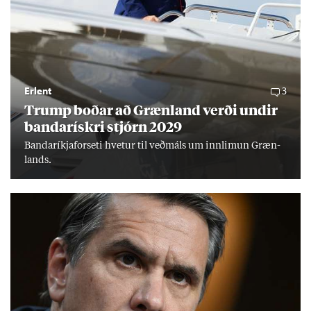
Erlent
3
Trump boð­ar að Græn­land verði und­ir
banda­rískri stjórn 2029
Banda­ríkja­for­seti hvet­ur til veð­máls um inn­limun Græn­
lands.