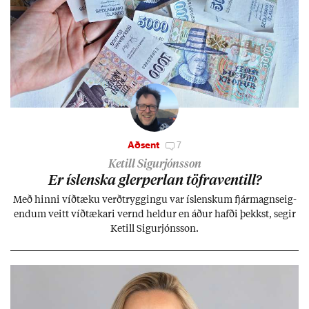
Aðsent
7
Ketill Sigurjónsson
Er ís­lenska glerperl­an töfra­ventill?
Með hinni víð­tæku verð­trygg­ingu var ís­lensk­um fjár­magns­eig­
end­um veitt víð­tæk­ari vernd held­ur en áð­ur hafði þekkst, seg­ir
Ketill Sig­ur­jóns­son.