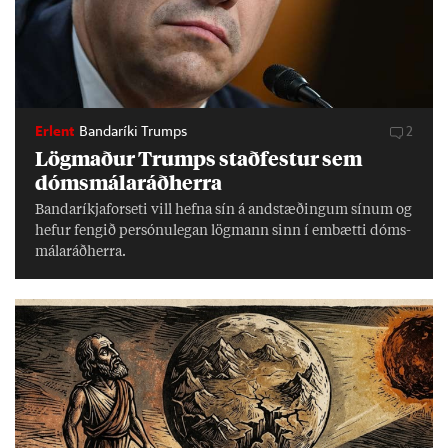
Erlent
Bandaríki Trumps
2
Lög­mað­ur Trumps stað­fest­ur sem
dóms­mála­ráð­herra
Banda­ríkja­for­seti vill hefna sín á and­stæð­ing­um sín­um og
hef­ur feng­ið per­sónu­leg­an lög­mann sinn í embætti dóms­
mála­ráð­herra.