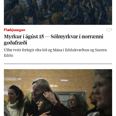
Flækjusagan
1
Myrk­ur í ág­úst 15 — Sól­myrkv­ar í nor­rænni
goða­fræði
Úlf­ar tveir fer­leg­ir elta Sól og Mána í Eddu­kvæð­um og Snorra-
Eddu