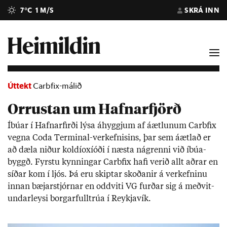
7°C
1 M/S
SKRÁ INN
Úttekt
Carbfix-málið
Orrustan um Hafnarfjörð
Íbú­ar í Hafnar­firði lýsa áhyggj­um af áætl­un­um Car­bfix
vegna Coda Term­inal-verk­efn­is­ins, þar sem áætl­að er
að dæla nið­ur kol­díoxí­óði í næsta ná­grenni við íbúa­
byggð. Fyrstu kynn­ing­ar Car­bfix hafi ver­ið allt aðr­ar en
síð­ar kom í ljós. Þá eru skipt­ar skoð­an­ir á verk­efn­inu
inn­an bæj­ar­stjórn­ar en odd­viti VG furð­ar sig á með­vit­
und­ar­leysi borg­ar­full­trúa í Reykja­vík.