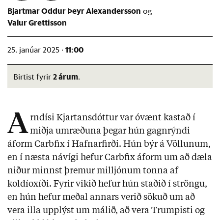
Bjartmar Oddur Þeyr Alexandersson
Valur Grettisson
11:00
25. janúar 2025 ·
2 árum
Birtist fyrir
.
A
rndísi Kjartansdóttur var óvænt kastað í
miðja umræðuna þegar hún gagnrýndi
áform Carbfix í Hafnarfirði. Hún býr á Völlunum,
en í næsta návígi hefur Carbfix áform um að dæla
niður minnst þremur milljónum tonna af
koldíoxíði. Fyrir vikið hefur hún staðið í ströngu,
en hún hefur meðal annars verið sökuð um að
vera illa upplýst um málið, að vera Trumpisti og