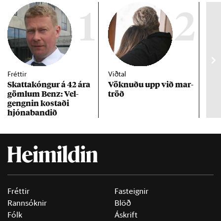
1
2
Fréttir
Viðtal
Inn
Skattakóng­ur á 42 ára
Vökn­uðu upp við mar­
RÚV
göml­um Benz: Vel­
tröð
Mar
gengn­in kostaði
un
hjóna­band­ið
Fréttir
Fasteignir
Rannsóknir
Blöð
Fólk
Áskrift