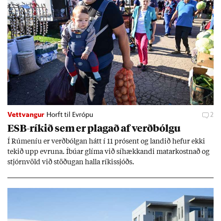
Vettvangur
Horft til Evrópu
2
ESB-rík­ið sem er plag­að af verð­bólgu
Í Rúm­en­íu er verð­bólg­an hátt í 11 pró­sent og land­ið hef­ur ekki
tek­ið upp evr­una. Íbú­ar glíma við sí­hækk­andi mat­ar­kostn­að og
stjórn­völd við stöð­ug­an halla rík­is­sjóðs.