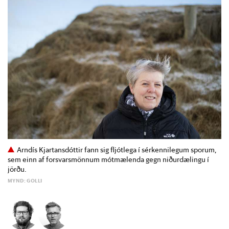
Arndís Kjartansdóttir fann sig fljótlega í sérkennilegum sporum,
sem einn af forsvarsmönnum mótmælenda gegn niðurdælingu í
jörðu.
MYND: GOLLI