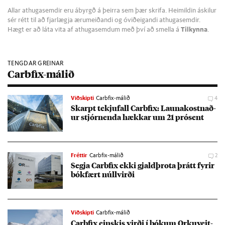
Allar athugasemdir eru ábyrgð á þeirra sem þær skrifa. Heimildin áskilur
sér rétt til að fjarlægja ærumeiðandi og óviðeigandi athugasemdir.
Hægt er að láta vita af athugasemdum með því að smella á
Tilkynna
.
TENGDAR GREINAR
Carbfix-málið
Viðskipti
Carbfix-málið
4
Skarpt tekju­fall Car­bfix: Launa­kostn­að­
ur stjórn­enda hækk­ar um 21 pró­sent
Fréttir
Carbfix-málið
2
Segja Car­bfix ekki gjald­þrota þrátt fyr­ir
bók­fært núll­virði
Viðskipti
Carbfix-málið
Car­bfix einskis virði í bók­um Orku­veit­