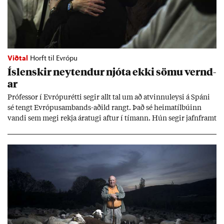
Viðtal
Horft til Evrópu
Ís­lensk­ir neyt­end­ur njóta ekki sömu vernd­
ar
Pró­fess­or í Evr­ópu­rétti seg­ir allt tal um að at­vinnu­leysi á Spáni
sé tengt Evr­ópu­sam­bands-að­ild rangt. Það sé heima­tíl­bú­inn
vandi sem megi rekja ára­tugi aft­ur í tím­ann. Hún seg­ir jafn­framt
að að­ild að ESB styrki stöðu neyt­enda, en það séu sann­ar­lega víti
til þess að var­ast.