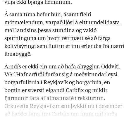
vilja ekki bjarga heiminum.
Á sama tíma hefur hún, ásamt fleiri
mótmælendum, varpað ljósi á eitt umdeildasta
mál landsins þessa stundina og vakið
spurninguna um hvort réttmætt sé að farga
koltvísýringi sem fluttur er inn erlendis frá nærri
íbúabyggð.
Arndís er ekki ein um að hafa áhyggjur. Oddviti
VG í Hafnarfirði furðar sig á meðvitundarleysi
borgarfulltrúa í Reykjavík og borgarbúa, en
borgin er stærsti eigandi Carbfix og miklir
fjármunir fara af almannafé í reksturinn.
Orkuveita Reykjavíkur samþykkti nú í desember
að hækka lánalínu Carbfix um fimm milljarða
króna samkvæmt …