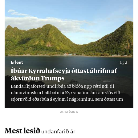
Erlent
2
Íbú­ar Kyrra­hafs­eyja ótt­ast áhrif­in af
ákvörð­un Trumps
Banda­ríkja­for­seti und­ir­búa að bjóða upp rétt­indi til
námu­vinnslu á hafs­botni á Kyrra­haf­inu án sam­ráðs við
stjórn­völd eða íbúa á eyj­um í ná­grenn­inu, sem ótt­ast um
lífs­við­ur­væri sitt og um­hverfi.
Mest lesið
undanfarið ár