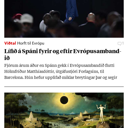
Viðtal
Horft til Evrópu
1
Líf­ið á Spáni fyr­ir og eft­ir Evr­ópu­sam­band­
ið
Fjór­um ár­um áð­ur en Spánn gekk í Evr­ópu­sam­band­ið flutti
Hólm­fríð­ur Matth­ías­dótt­ir, út­gáfu­stjóri For­lags­ins, til
Barcelona. Hún hef­ur upp­lif­að mikl­ar breyt­ing­ar þar og seg­ir
Evr­ópu­sam­band­ið hafa dælt styrkj­um til Spán­ar og það til ým­
issa mála, eins og til end­ur­bóta á sam­göng­um og land­bún­aði
jafnt sem styrkj­um til menn­ing­ar­mála. Þá hafi katalónsk­an hlot­
ið með­byr.