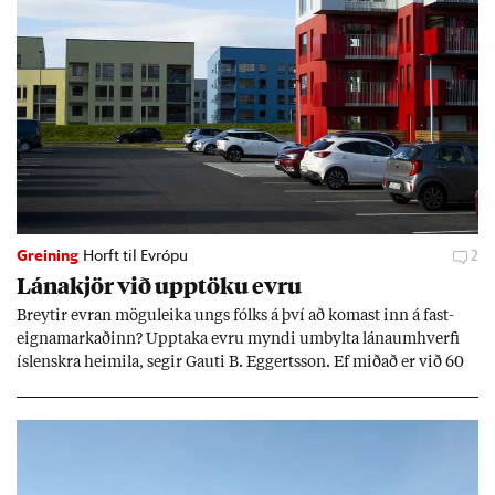
Greining
Horft til Evrópu
2
Lána­kjör við upp­töku evru
Breyt­ir evr­an mögu­leika ungs fólks á því að kom­ast inn á fast­
eigna­mark­að­inn? Upp­taka evru myndi um­bylta lánaum­hverfi
ís­lenskra heim­ila, seg­ir Gauti B. Eggerts­son. Ef mið­að er við 60
millj­óna króna lán til 25 ára myndi mán­að­ar­leg greiðslu­byrði
lækka um þriðj­ung.