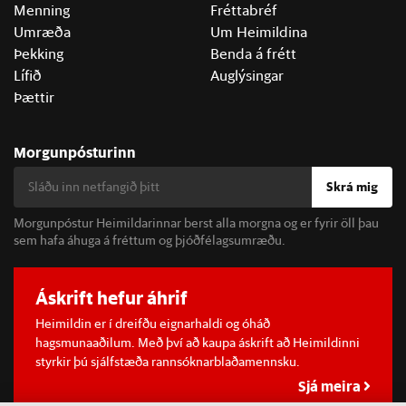
Menning
Fréttabréf
Umræða
Um Heimildina
Þekking
Benda á frétt
Lífið
Auglýsingar
Þættir
Morgunpósturinn
Skrá mig
Morgunpóstur Heimildarinnar berst alla morgna og er fyrir öll þau
sem hafa áhuga á fréttum og þjóðfélagsumræðu.
Áskrift hefur áhrif
Heimildin er í dreifðu eignarhaldi og óháð
hagsmunaaðilum. Með því að kaupa áskrift að Heimildinni
styrkir þú sjálfstæða rannsóknarblaðamennsku.
Sjá meira