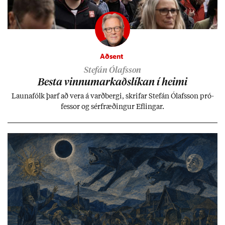
Aðsent
Stefán Ólafsson
Besta vinnu­mark­aðs­lík­an í heimi
Launa­fólk þarf að vera á varð­bergi, skrif­ar Stefán Ólafs­son pró­
fess­or og sér­fræð­ing­ur Efl­ing­ar.