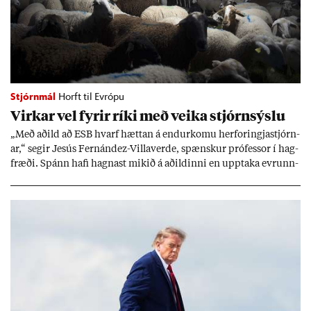
Stjórnmál
Horft til Evrópu
Virk­ar vel fyr­ir ríki með veika stjórn­sýslu
„Með að­ild að ESB hvarf hætt­an á end­ur­komu her­for­ingja­stjórn­
ar,“ seg­ir Jesús Fer­nández-Villa­ver­de, spænsk­ur pró­fess­or í hag­
fræði. Spánn hafi hagn­ast mik­ið á að­ild­inni en upp­taka evr­unn­
ar hafi engu að síð­ur skap­að áskor­an­ir.