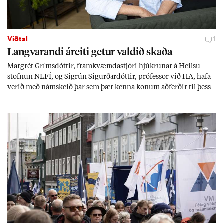
Viðtal
1
Langvar­andi áreiti get­ur vald­ið skaða
Mar­grét Gríms­dótt­ir, fram­kvæmda­stjóri hjúkr­un­ar á Heilsu­
stofn­un NLFÍ, og Sigrún Sig­urð­ar­dótt­ir, pró­fess­or við HA, hafa
ver­ið með nám­skeið þar sem þær kenna kon­um að­ferð­ir til þess
að tak­ast á við streitu og af­leið­ing­ar áfalla.