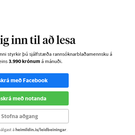
ur …
g inn til að lesa
inni styrkir þú sjálfstæða rannsóknarblaðamennsku á
3.990 krónum
ðeins
á mánuði.
skrá með Facebook
skrá með notanda
Stofna aðgang
álgast á
heimildin.is/leidbeiningar
.