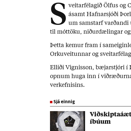
S
veitarfélagið Ölfus og 
ásamt Hafnarsjóði Þor
um samstarf varðandi 
til móttöku, niðurdælingar o
Þetta kemur fram í sameiginle
Orkuveitunnar og sveitarfélag
Elliði Vignisson, bæjarstjóri í
opnum huga inn í viðræðurnar
verkefnisins.
Sjá einnig
Viðskiptaáætl
íbúum