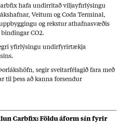
Carbfix hafa undirritað viljayfirlýsingu
lákshafnar, Veitum og Coda Terminal,
uppbyggingu og rekstur athafnasvæðis
g bindingar CO2.
gri yfirlýsingu undirfyrirtækja
sins.
 Þorlákshöfn, segir sveitarfélagið fara með
 til þess að kanna forsendur
un Carbfix: Földu áform sín fyrir