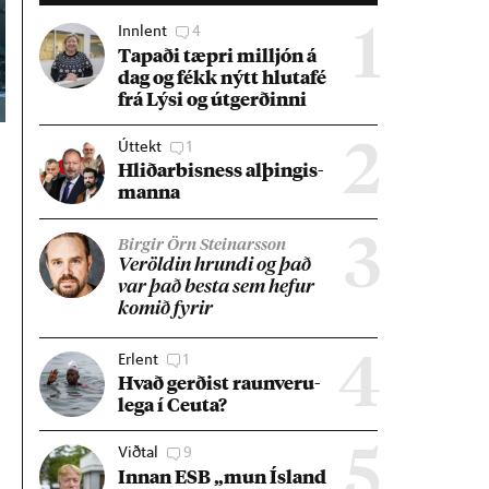
Innlent
4
1
Tap­aði tæpri millj­ón á
dag og fékk nýtt hluta­fé
frá Lýsi og út­gerð­inni
Úttekt
1
2
Hlið­ar­bis­ness al­þing­is­
manna
3
Birgir Örn Steinarsson
Ver­öld­in hrundi og það
var það besta sem hef­ur
kom­ið fyr­ir
Erlent
1
4
Hvað gerð­ist raun­veru­
lega í Ceuta?
Viðtal
9
5
Inn­an ESB „mun Ís­land