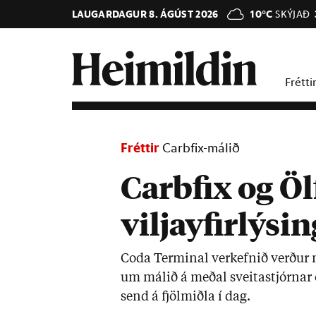
LAUGARDAGUR 8. ÁGÚST 2026
10°C
SKÝJAÐ
Frétti
Fréttir
Carbfix-málið
Carbfix og Öl
viljayfirlýsi
Coda Term­inal verk­efn­ið verð­ur m
um mál­ið á með­al sveita­stjórn­ar og
send á fjöl­miðla í dag.