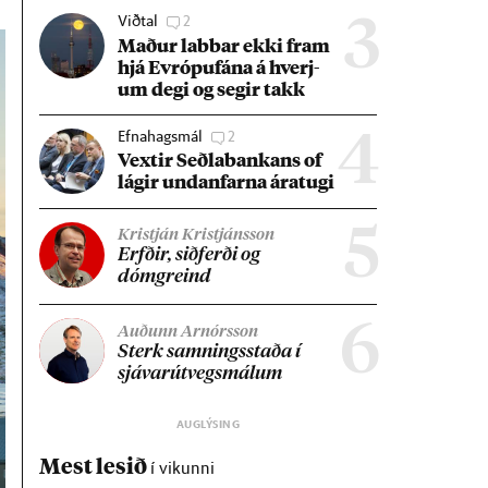
Viðtal
2
3
Mað­ur labb­ar ekki fram
hjá Evr­ópuf­ána á hverj­
um degi og seg­ir takk
Efnahagsmál
2
4
Vext­ir Seðla­bank­ans of
lág­ir und­an­farna ára­tugi
5
Kristján Kristjánsson
Erfð­ir, sið­ferði og
dómgreind
6
Auðunn Arnórsson
Sterk samn­ings­staða í
sjáv­ar­út­vegs­mál­um
Mest lesið
í vikunni