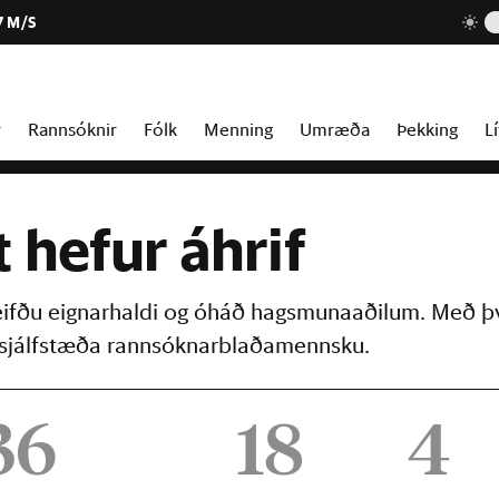
7 M/S
r
Rannsóknir
Fólk
Menning
Umræða
Þekking
Lí
t hefur áhrif
reifðu eignarhaldi og óháð hagsmunaaðilum. Með þ
þú sjálfstæða rannsóknarblaðamennsku.
36
18
4