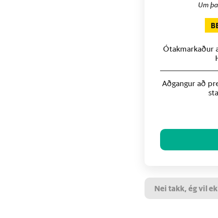
Um þa
B
Ótakmarkaður að
Aðgangur að pre
st
Nei takk, ég vil ek