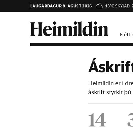
LAUGARDAGUR 8. ÁGÚST 2026
13°C
SKÝJAÐ
Frétti
Áskrif
Heimildin er í d
áskrift styrkir 
14