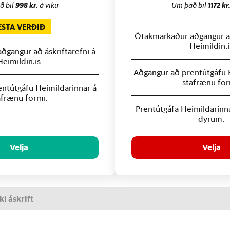
ð bil
998 kr.
á viku
Um það bil
1172 kr
ESTA VERÐIÐ
Ótakmarkaður aðgangur að
Heimildin.i
gangur að áskriftarefni á
Heimildin.is
Aðgangur að prentútgáfu 
stafrænu for
ntútgáfu Heimildarinnar á
afrænu formi.
Prentútgáfa Heimildarinn
dyrum.
Velja
Velja
ki áskrift