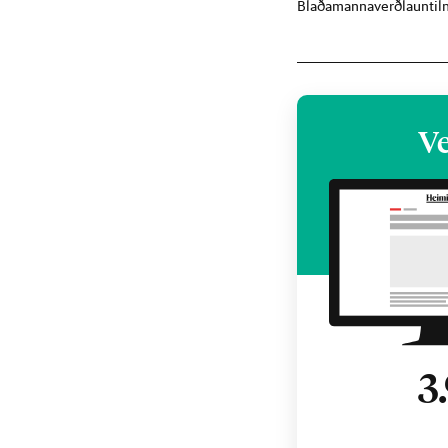
Blaðamannaverðlaun
ti
Ve
3