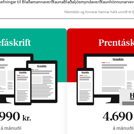
lnefningar til Blaðamannaverðlauna
Blaðaljósmyndaverðlaun
hönnunarver
Heimildin og forverar hennar hafa unnið til fj
fáskrift
Prentásk
.990
4.69
kr.
á mánuði
á mánuði