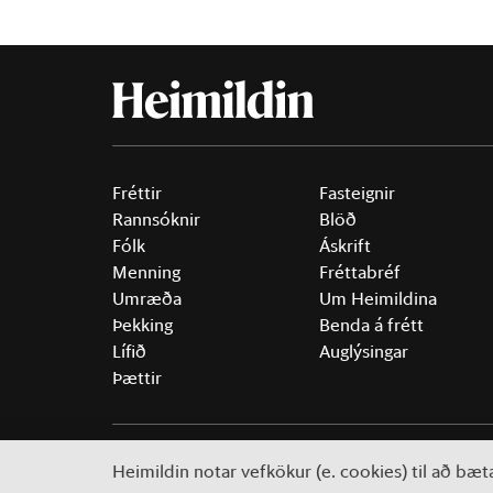
Fréttir
Fasteignir
Rannsóknir
Blöð
Fólk
Áskrift
Menning
Fréttabréf
Umræða
Um Heimildina
Þekking
Benda á frétt
Lífið
Auglýsingar
Þættir
©
2026 Sameinaða útgáfufélagið ehf.
Allur réttur áski
Heimildin notar vefkökur (e. cookies) til að bæ