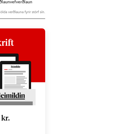
ðlaun
vefverðlaun
ölda verðlauna fyrir störf sín.
rift
0
kr.