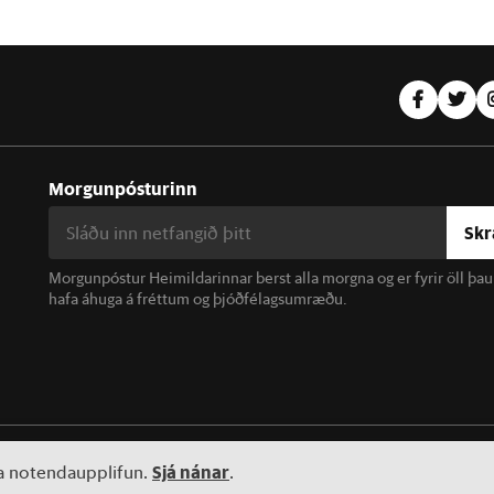
Morgunpósturinn
Skr
Morgunpóstur Heimildarinnar berst alla morgna og er fyrir öll þa
hafa áhuga á fréttum og þjóðfélagsumræðu.
linn. Notkun á efni miðilsins er óheimil án samþykkis.
Sjá nánar
ta notendaupplifun.
.