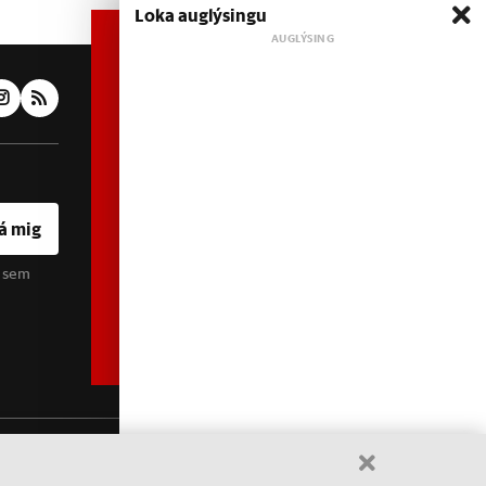
Loka auglýsingu
Áskrift hefur áhrif
Heimildin er í dreifðu
eignarhaldi og óháð
hagsmunaaðilum. Með því að
kaupa áskrift að Heimildinni
styrkir þú sjálfstæða
rannsóknarblaðamennsku.
á mig
u sem
Sjá meira