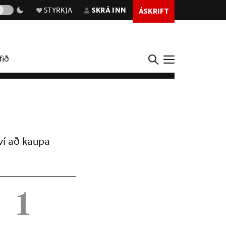
STYRKJA
SKRÁ INN
ÁSKRIFT
fið
ví að kaupa
1