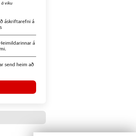
.
á viku
 áskriftarefni á
s
Heimildarinnar á
mi.
ar send heim að