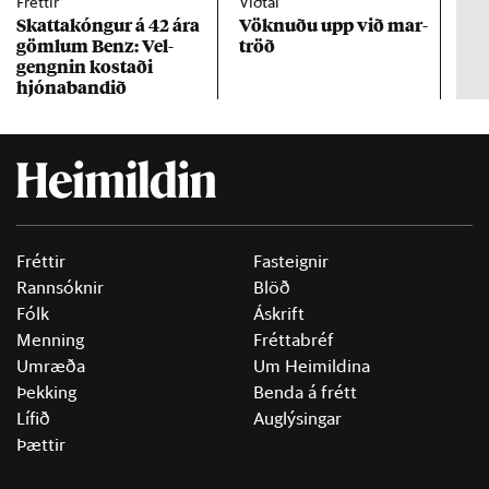
Fréttir
Viðtal
Inn
Skattakóng­ur á 42 ára
Vökn­uðu upp við mar­
RÚV
göml­um Benz: Vel­
tröð
Mar
gengn­in kostaði
un
hjóna­band­ið
Fréttir
Fasteignir
Rannsóknir
Blöð
Fólk
Áskrift
Menning
Fréttabréf
Umræða
Um Heimildina
Þekking
Benda á frétt
Lífið
Auglýsingar
Þættir