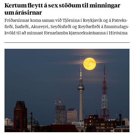
Kert­um fleytt á sex stöð­um til minn­ing­ar
um árás­irn­ar
Frið­arsinn­ar koma sam­an við Tjörn­ina í Reykja­vík og á Pat­reks­
firði, Ísa­firði, Ak­ur­eyri, Seyð­is­firði og Reyð­ar­firði á fimmtu­dags­
kvöld til að minn­ast fórn­ar­lamba kjarn­orku­árás­anna í Hírósíma
og Naga­sakí.