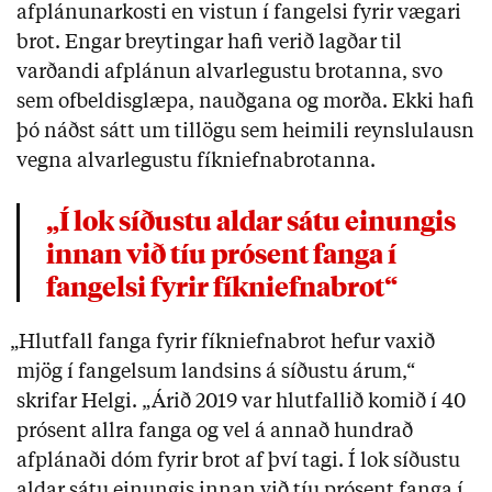
afplánunarkosti en vistun í fangelsi fyrir vægari
brot. Engar breytingar hafi verið lagðar til
varðandi afplánun alvarlegustu brotanna, svo
sem ofbeldisglæpa, nauðgana og morða. Ekki hafi
þó náðst sátt um tillögu sem heimili reynslulausn
vegna alvarlegustu fíkniefnabrotanna.
„Í lok síðustu aldar sátu einungis
innan við tíu prósent fanga í
fangelsi fyrir fíkniefnabrot“
„Hlutfall fanga fyrir fíkniefnabrot hefur vaxið
mjög í fangelsum landsins á síðustu árum,“
skrifar Helgi. „Árið 2019 var hlutfallið komið í 40
prósent allra fanga og vel á annað hundrað
afplánaði dóm fyrir brot af því tagi. Í lok síðustu
aldar sátu einungis innan við tíu prósent fanga í