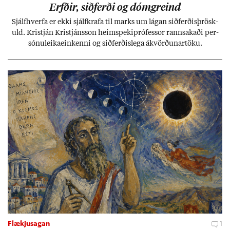
Erfð­ir, sið­ferði og dómgreind
Sjálf­hverfa er ekki sjálf­krafa til marks um lág­an sið­ferð­is­þrösk­
uld. Kristján Kristjáns­son heim­speki­pró­fess­or rann­sak­aði per­
sónu­leika­ein­kenni og sið­ferð­is­lega ákvörð­un­ar­töku.
Flækjusagan
1