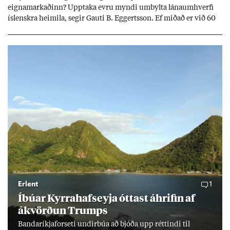
eigna­mark­að­inn? Upp­taka evru myndi um­bylta lánaum­hverfi
ís­lenskra heim­ila, seg­ir Gauti B. Eggerts­son. Ef mið­að er við 60
millj­óna króna lán til 25 ára myndi mán­að­ar­leg greiðslu­byrði
lækka um þriðj­ung.
Erlent
1
Íbú­ar Kyrra­hafs­eyja ótt­ast áhrif­in af
ákvörð­un Trumps
Banda­ríkja­for­seti und­ir­búa að bjóða upp rétt­indi til