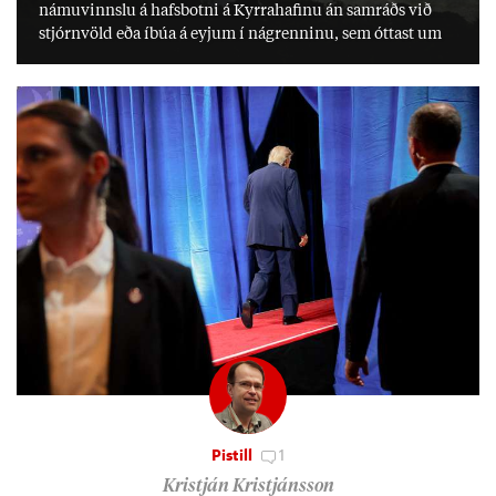
námu­vinnslu á hafs­botni á Kyrra­haf­inu án sam­ráðs við
stjórn­völd eða íbúa á eyj­um í ná­grenn­inu, sem ótt­ast um
lífs­við­ur­væri sitt og um­hverfi.
Pistill
1
Kristján Kristjánsson