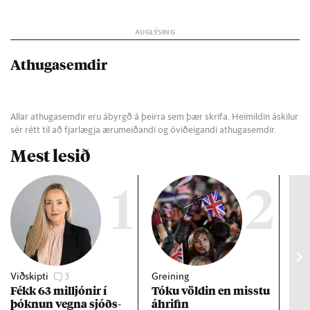
Athugasemdir
Allar athugasemdir eru ábyrgð á þeirra sem þær skrifa. Heimildin áskilur
sér rétt til að fjarlægja ærumeiðandi og óviðeigandi athugasemdir.
Mest lesið
1
2
Viðskipti
3
Greining
Viðt
Fékk 63 millj­ón­ir í
Tóku völd­in en misstu
Mað
þókn­un vegna sjóðs­
áhrif­in
fra