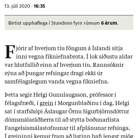
16:35
13. júlí 2020 ·
6 árum
Birtist upphaflega í Stundinni fyrir rúmum
.
F
jórir af hverjum tíu föngum á Íslandi sitja
inni vegna fíkniefnabrota. Í lok síðustu aldar
var hlutfallið einn af hverjum tíu. Rannsóknir
sýna að þungar refsingar dragi ekki úr
samfélagslegum vanda vegna fíkniefna.
Þetta segir Helgi Gunnlaugsson, prófessor í
félagsfræði, í
grein
í Morgunblaðinu í dag. Helgi
sat í starfshópi Áslaugar Örnu Sigurbjörnsdóttur
dómsmálaráðherra til að stytta boðunarlista
Fangelsismálastofnunar til afplánunar refsinga.
Í greininni kemur fram að listinn hafi lengst mjög