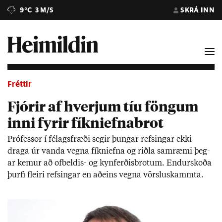
9°C
3 M/S
SKRÁ INN
Fréttir
Fjórir af hverjum tíu föngum
inni fyrir fíkniefnabrot
Pró­fess­or í fé­lags­fræði seg­ir þung­ar refs­ing­ar ekki
draga úr vanda vegna fíkni­efna og riðla sam­ræmi þeg­
ar kem­ur að of­beld­is- og kyn­ferð­is­brot­um. End­ur­skoða
þurfi fleiri refs­ing­ar en að­eins vegna vörslu­skammta.