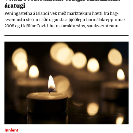
ára­tugi
Pen­inga­stefna á Ís­landi vék með mark­tæk­um hætti frá hag­
kvæm­ustu stefnu í að­drag­anda al­þjóð­legu fjár­málakrepp­unn­ar
2008 og í kjöl­far Covid-heims­far­ald­urs­ins, sam­kvæmt rann­
sókn­ar­rit­gerð Seðla­bank­ans. Vext­ir hafa al­mennt ver­ið of lág­ir.
Tíð áföll og óvissa tor­velda hag­stjórn á Ís­landi.
Innlent