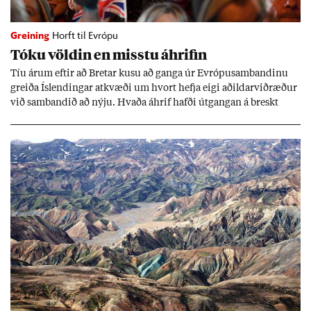
Greining
Horft til Evrópu
Tóku völd­in en misstu áhrif­in
Tíu ár­um eft­ir að Bret­ar kusu að ganga úr Evr­ópu­sam­band­inu
greiða Ís­lend­ing­ar at­kvæði um hvort hefja eigi að­ild­ar­við­ræð­ur
við sam­band­ið að nýju. Hvaða áhrif hafði út­gang­an á breskt
sam­fé­lag og hvaða lex­íu geta Ís­lend­ing­ar lært af henni?