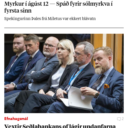
Myrk­ur í ág­úst 12 — Spáð fyr­ir sól­myrkva í
fyrsta sinn
Spek­ing­ur­inn Þa­les frá Míletus var ekk­ert blá­vatn
Efnahagsmál
2
Vext­ir Seðla­bank­ans of lág­ir und­an­farna