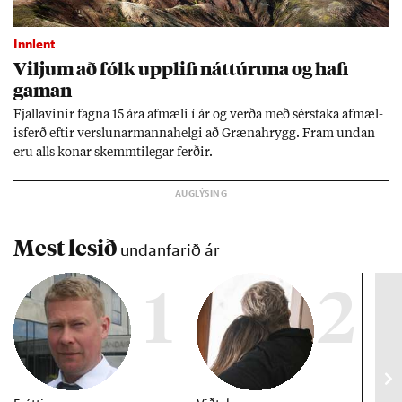
Innlent
Vilj­um að fólk upp­lifi nátt­úr­una og hafi
gam­an
Fjalla­vin­ir fagna 15 ára af­mæli í ár og verða með sér­staka af­mæl­
is­ferð eft­ir versl­un­ar­manna­helgi að Græna­hrygg. Fram und­an
eru alls kon­ar skemmti­leg­ar ferð­ir.
Mest lesið
undanfarið ár
1
2