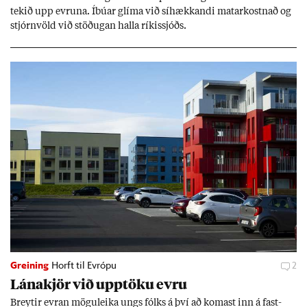
tek­ið upp evr­una. Íbú­ar glíma við sí­hækk­andi mat­ar­kostn­að og
stjórn­völd við stöð­ug­an halla rík­is­sjóðs.
Greining
Horft til Evrópu
2
Lána­kjör við upp­töku evru
Breyt­ir evr­an mögu­leika ungs fólks á því að kom­ast inn á fast­