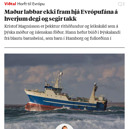
Viðtal
Horft til Evrópu
2
Mað­ur labb­ar ekki fram hjá Evr­ópuf­ána á
hverj­um degi og seg­ir takk
Kri­stof Magnús­son er þekkt­ur rit­höf­und­ur og leik­skáld sem á
þýska móð­ur og ís­lensk­an föð­ur. Hann hef­ur bú­ið í Þýskalandi
frá blautu barns­beini, sem barn í Ham­borg og full­orð­inn í
Berlín, en er vel kunn­ug­ur á Ís­landi og tal­ar ís­lensku. Hvernig
ætli hann upp­lifi að búa í landi inn­an Evr­ópu­sam­bands­ins?