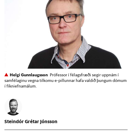
Helgi Gunnlaugsson
Prófessor í félagsfræði segir uppnám í
samfélaginu vegna tilkomu e-pillunnar hafa valdið þungum dómum
í fíkniefnamálum.
Steindór Grétar Jónsson