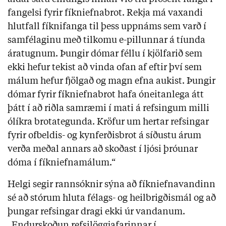
fangelsi fyrir fíkniefnabrot. Rekja má vaxandi
hlutfall fíknifanga til þess uppnáms sem varð í
samfélaginu með tilkomu e-pillunnar á tíunda
áratugnum. Þungir dómar féllu í kjölfarið sem
ekki hefur tekist að vinda ofan af eftir því sem
málum hefur fjölgað og magn efna aukist. Þungir
dómar fyrir fíkniefnabrot hafa óneitanlega átt
þátt í að riðla samræmi í mati á refsingum milli
ólíkra brotategunda. Kröfur um hertar refsingar
fyrir ofbeldis- og kynferðisbrot á síðustu árum
verða meðal annars að skoðast í ljósi þróunar
dóma í fíkniefnamálum.“
Helgi segir rannsóknir sýna að fíkniefnavandinn
sé að stórum hluta félags- og heilbrigðismál og að
þungar refsingar dragi ekki úr vandanum.
„Endurskoðun refsilöggjafarinnar í