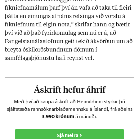
fíkniefnamálum þarf því án vafa að taka til fleiri
þátta en einungis afnáms refsinga við vörslu á
fíkniefnum til eigin nota,“ skrifar hann og bætir
því við að það fyrirkomulag sem nú er á, að
Fangelsismálastofnun geti tekið ákvörðun um að
breyta óskilorðsbundnum dómum í
samfélagsþjónustu hafi reynst vel.
Áskrift hefur áhrif
Með því að kaupa áskrift að Heimildinni styrkir þú
sjálfstæða rannsóknarblaðamennsku á Íslandi, frá aðeins
3.990 krónum
á mánuði.
Sjá meira