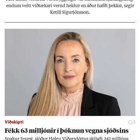
end­um veitt víð­tæk­ari vernd held­ur en áð­ur hafði þekkst, seg­ir
Ketill Sig­ur­jóns­son.
Viðskipti
3
Fékk 63 millj­ón­ir í þókn­un vegna sjóðs­ins
Spak­ur In­vest, sjóð­ur Helgu Við­ars­dótt­ur skil­aði 242 millj­óna