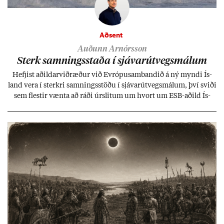
Aðsent
Auðunn Arnórsson
Sterk samn­ings­staða í sjáv­ar­út­vegs­mál­um
Hefj­ist að­ild­ar­við­ræð­ur við Evr­ópu­sam­band­ið á ný myndi Ís­
land vera í sterkri samn­ings­stöðu í sjáv­ar­út­vegs­mál­um, því sviði
sem flest­ir vænta að ráði úr­slit­um um hvort um ESB-að­ild Ís­
lands geti sam­ist. Hvað land­bún­að­ar­mál snert­ir myndi stuðn­
ing­ur við bænd­ur og dreif­býli breyt­ast mik­ið frá nú­ver­andi
kerfi, en sveigj­an­leiki til lausna er um­tals­verð­ur.