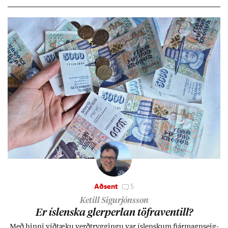
Aðsent
5
Ketill Sigurjónsson
Er ís­lenska glerperl­an töfra­ventill?
Með hinni víð­tæku verð­trygg­ingu var ís­lensk­um fjár­magns­eig­