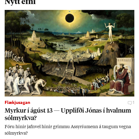
Nýtt efni
Flækjusagan
1
Myrk­ur í ág­úst 13 — Upp­lifði Jón­as í hvaln­um
sól­myrkva?
Fóru hinir jafn­vel hinir grimmu Ass­yríu­menn á taug­um vegna
sól­myrkva?