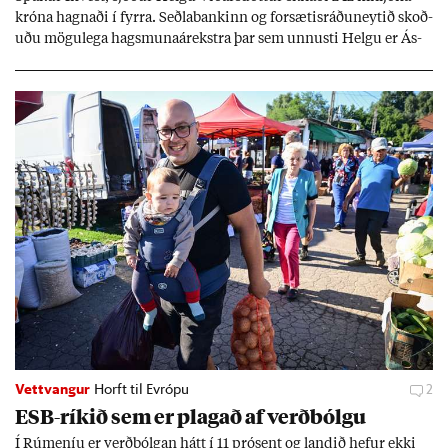
króna hagn­aði í fyrra. Seðla­bank­inn og for­sæt­is­ráðu­neyt­ið skoð­
uðu mögu­lega hags­muna­árekstra þar sem unnusti Helgu er Ás­
geir Jóns­son seðla­banka­stjóri.
Vettvangur
Horft til Evrópu
2
ESB-rík­ið sem er plag­að af verð­bólgu
Í Rúm­en­íu er verð­bólg­an hátt í 11 pró­sent og land­ið hef­ur ekki