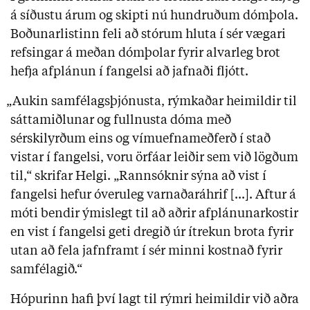
á síðustu árum og skipti nú hundruðum dómþola.
Boðunarlistinn feli að stórum hluta í sér vægari
refsingar á meðan dómþolar fyrir alvarleg brot
hefja afplánun í fangelsi að jafnaði fljótt.
„Aukin samfélagsþjónusta, rýmkaðar heimildir til
sáttamiðlunar og fullnusta dóma með
sérskilyrðum eins og vímuefnameðferð í stað
vistar í fangelsi, voru örfáar leiðir sem við lögðum
til,“ skrifar Helgi. „Rannsóknir sýna að vist í
fangelsi hefur óveruleg varnaðaráhrif [...]. Aftur á
móti bendir ýmislegt til að aðrir afplánunarkostir
en vist í fangelsi geti dregið úr ítrekun brota fyrir
utan að fela jafnframt í sér minni kostnað fyrir
samfélagið.“
Hópurinn hafi því lagt til rýmri heimildir við aðra