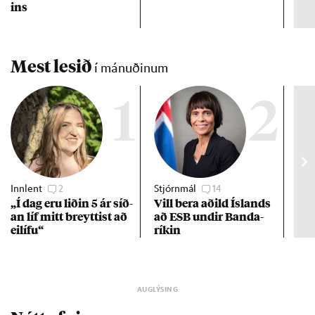
ins
hve
ta
Mest lesið
í mánuðinum
1
2
Innlent
2
Stjórnmál
14
Stj
„Í dag eru lið­in 5 ár síð­
Vill bera að­ild Ís­lands
Kre
an líf mitt breytt­ist að
að ESB und­ir Banda­
af 
ei­lífu“
rík­in