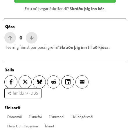
Ertu nú þegar áskrifandi?
Skráðu þig inn hér
.
Kjósa
0
Hvernig finnst þér þessi grein?
Skráðu þig inn til að kjósa.
Deila
hmld.in/FDBS
Efnisorð
Dóms­mál
Fíkni­efni
Fíkni­vandi
Heil­brigð­is­mál
Helgi Gunn­laugs­son
Ís­land