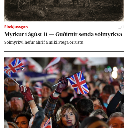
Flækjusagan
1
Myrk­ur í ág­úst 11 — Guð­irn­ir senda sól­myrkva
Sól­myrkvi hef­ur áhrif á mik­il­væga orr­ustu.