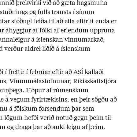
a unnið þrekvirki við að gæta hagsmuna
stuðnings og fulls trausts í sínum
 stöðugt leiða til að efla eftirlit enda er
kar áhyggjur af fólki af erlendum uppruna
nnaleigur á íslenskan vinnumarkað,
verður aldrei liðið á íslenskum
í fréttir í febrúar eftir að ASÍ kallaði
ins, Vinnumálastofnunar, Ríkisskattstjóra
 launþega. Hópur af rúmenskum
s á vegum fyrirtækisins, en þeir sögðu að
innu á fölskum forsendum þar sem
m lögum hefði verið notuð gegn þeim til
un og draga þar að auki leigu af þeim.