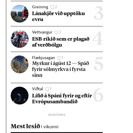
Greining
2
3
Lána­kjör við upp­töku
evru
Vettvangur
2
4
ESB-rík­ið sem er plag­að
af verð­bólgu
Flækjusagan
1
5
Myrk­ur í ág­úst 12 — Spáð
fyr­ir sól­myrkva í fyrsta
sinn
Viðtal
1
6
Líf­ið á Spáni fyr­ir og eft­ir
Evr­ópu­sam­band­ið
Mest lesið
í vikunni