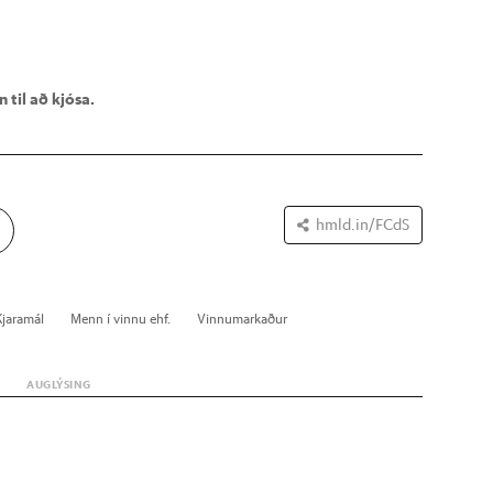
 til að kjósa.
hmld.in/FCdS
Kjara­mál
Menn í vinnu ehf.
Vinnu­mark­að­ur