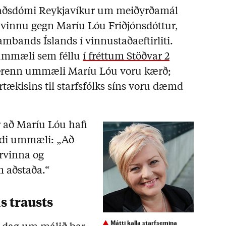
éraðsdómi Reykjavíkur um meiðyrðamál
 vinnu gegn Maríu Lóu Friðjónsdóttur,
mbands Íslands í vinnustaðaeftirliti.
 ummæli sem féllu
í fréttum Stöðvar 2
 Þrenn ummæli Maríu Lóu voru kærð;
rtækisins til starfsfólks síns voru dæmd
 að Maríu Lóu hafi
randi ummæli: „Að
rvinna og
m aðstaða.“
s trausts
Mátti kalla starfsemina