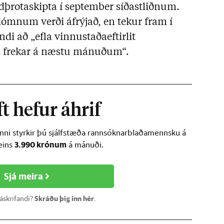
ldþrotaskipta í september síðastliðnum.
dómnum verði áfrýjað, en tekur fram í
ndi að „efla vinnustaðaeftirlit
n frekar á næstu mánuðum“.
t hefur áhrif
inni styrkir þú sjálfstæða rannsóknarblaðamennsku á
3.990 krónum
ðeins
á mánuði.
Sjá meira
 áskrifandi?
Skráðu þig inn hér
.