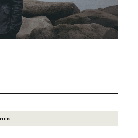
árum
.