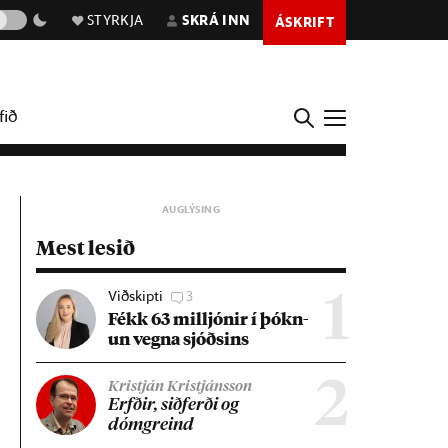
STYRKJA
SKRÁ INN
ÁSKRIFT
fið
Mest lesið
Viðskipti
3
1
Fékk 63 millj­ón­ir í þókn­
un vegna sjóðs­ins
2
Kristján Kristjánsson
Erfð­ir, sið­ferði og
dómgreind