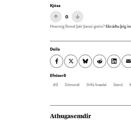
Kjósa
0
Hvernig finnst þér þessi grein?
Skráðu þig inn
Deila
Efnisorð
ASÍ
Dóms­mál
Drífa Snæ­dal
Ís­land
Athugasemdir