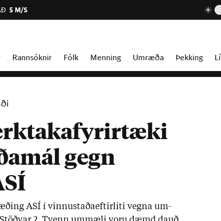
AÐ
5 M/S
r
Rannsóknir
Fólk
Menning
Umræða
Þekking
Lí
aði
erktakafyrirtæki
ðamál gegn
ASÍ
ð­ing ASÍ í vinnu­staða­eft­ir­liti vegna um­
m Stöðv­ar 2. Tvenn um­mæli voru dæmd dauð