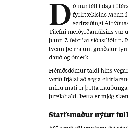
D
ómur féll í dag í H
fyrirtækisins Menn í
sérfræðingi Alþýðusa
Tilefni meiðyrðamálsins var
þann 7. febrúar
síðastliðinn.
tvenn þeirra um greiðslur fyri
dauð og ómerk.
Héraðsdómur taldi hins vegar
verið frjálst að segja eftirfa
mínu mati er þetta nauðunga
þrælahald. Þetta er mjög slæ
Starfsmaður nýtur full