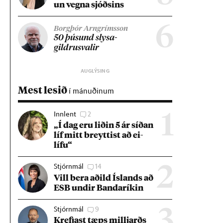
un vegna sjóðs­ins
6
Borgþór Arngrímsson
50 þús­und slysa­
gildrusval­ir
Mest lesið
í mánuðinum
Innlent
2
1
„Í dag eru lið­in 5 ár síð­an
líf mitt breytt­ist að ei­
lífu“
Stjórnmál
14
2
Vill bera að­ild Ís­lands að
ESB und­ir Banda­rík­in
Stjórnmál
9
3
Krefjast tæps millj­arðs