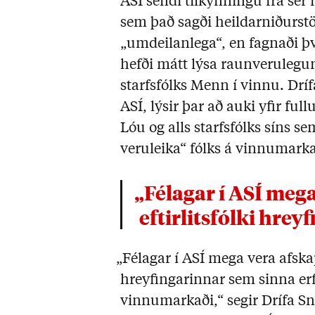
ASÍ sendi tilkynningu frá sér
sem það sagði heildarniðurst
„umdeilanlega“, en fagnaði þ
hefði mátt lýsa raunverule
starfsfólks Menn í vinnu. Dríf
ASÍ, lýsir þar að auki yfir full
Lóu og alls starfsfólks síns 
veruleika“ fólks á vinnumar
„Félagar í ASÍ mega vera afskaplega stoltir af
eftirlitsfólki hrey
„Félagar í ASÍ mega vera afskapl
hreyfingarinnar sem sinna erf
vinnumarkaði,“ segir Drífa S