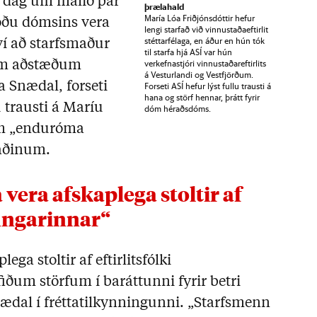
 í dag um málið þar
þrælahald
María Lóa Friðjónsdóttir hefur
öðu dómsins vera
lengi starfað við vinnustaðaeftirlit
stéttarfélaga, en áður en hún tók
ví að starfsmaður
til starfa hjá ASÍ var hún
verkefnastjóri vinnustaðareftirlits
gum aðstæðum
á Vesturlandi og Vestfjörðum.
a Snædal, forseti
Forseti ASÍ hefur lýst fullu trausti á
hana og störf hennar, þrátt fyrir
u trausti á Maríu
dóm héraðsdóms.
sem „enduróma
kaðinum.
fingarinnar“
ega stoltir af eftirlitsfólki
iðum störfum í baráttunni fyrir betri
nædal í fréttatilkynningunni. „Starfsmenn