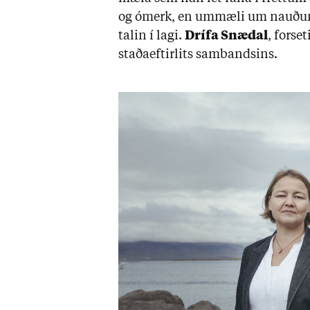
og ómerk, en um­mæli um nauð­ung­a
tal­in í lagi.
Drífa Snæ­dal
, for­se
staða­eft­ir­lits sam­bands­ins.