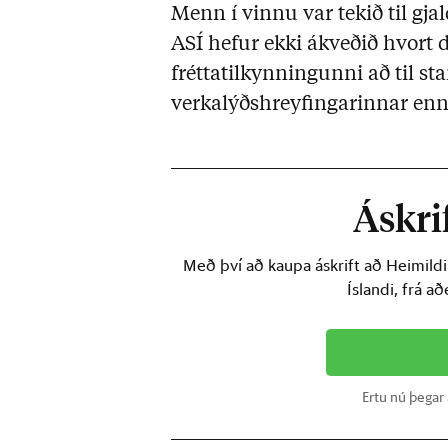
Menn í vinnu var tekið til gja
ASÍ hefur ekki ákveðið hvort 
fréttatilkynningunni að til sta
verkalýðshreyfingarinnar en
Áskrif
Með því að kaupa áskrift að Heimild
Íslandi, frá a
Ertu nú þegar