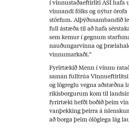
í vinnustaðaeftirliti ASÍ haf
vinnandi fólks og nýtur órofa 
störfum. Alþýðusambandið leitar
full ástæða til að hafa sérsta
sem kemur í gegnum starfsma
nauðungarvinna og þrælahald 
vinnumarkaði.“
Fyrirtækið Menn í vinnu rataði 
saman fulltrúa Vinnueftirlits
og lögreglu vegna aðstæðna
ríkisborgurum kom til landsin
fyrirtæki hefði boðið þeim v
vanþekking þeirra á íslensku
að borga þeim ólöglega lág la