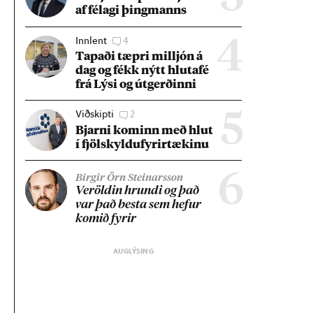
af fé­lagi þing­manns
Innlent
4
4
Tap­aði tæpri millj­ón á
dag og fékk nýtt hluta­fé
frá Lýsi og út­gerð­inni
Viðskipti
2
5
Bjarni kom­inn með hlut
í fjöl­skyldu­fyr­ir­tæk­inu
6
Birgir Örn Steinarsson
Ver­öld­in hrundi og það
var það besta sem hef­ur
kom­ið fyr­ir