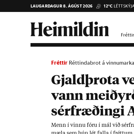
LAUGARDAGUR 8. ÁGÚST 2026
12°C
LÉTTSKÝJ
Frétti
Fréttir
Réttindabrot á vinnumark
Gjaldþrota v
vann meiðyr
sérfræðingi 
Menn í vinnu fóru í mál við sér­fræ
mæla sem hún lét falla í frétt­u