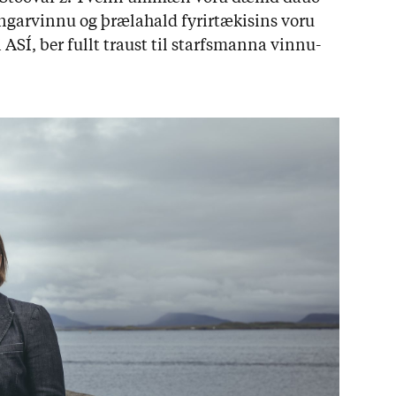
r­vinnu og þræla­hald fyr­ir­tæk­is­ins voru
ti ASÍ, ber fullt traust til starfs­manna vinnu­