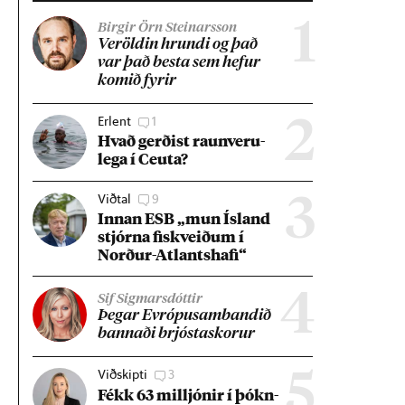
1
Birgir Örn Steinarsson
Ver­öld­in hrundi og það
var það besta sem hef­ur
kom­ið fyr­ir
Erlent
1
2
Hvað gerð­ist raun­veru­
lega í Ceuta?
Viðtal
9
3
Inn­an ESB „mun Ís­land
stjórna fisk­veið­um í
Norð­ur-Atlants­hafi“
4
Sif Sigmarsdóttir
Þeg­ar Evr­ópu­sam­band­ið
bann­aði brjósta­skor­ur
Viðskipti
3
5
Fékk 63 millj­ón­ir í þókn­