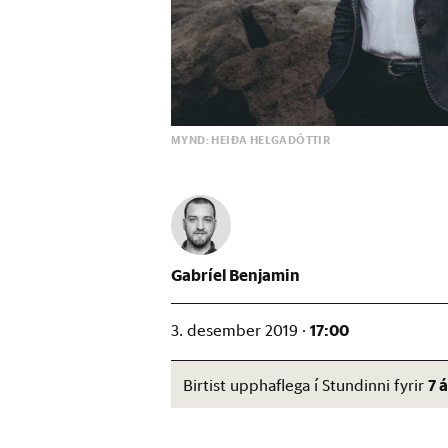
MYND: HEIÐA HELGADÓTTIR
Gabríel Benjamin
17:00
3. desember 2019 ·
7 
Birtist upphaflega í Stundinni fyrir