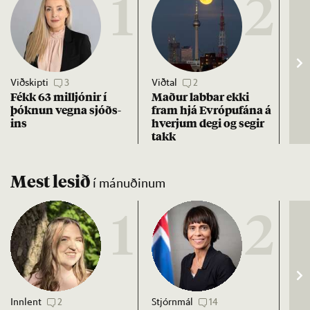
1
2
Viðskipti
3
Viðtal
2
Efn
Fékk 63 millj­ón­ir í
Mað­ur labb­ar ekki
Vex
þókn­un vegna sjóðs­
fram hjá Evr­ópuf­ána á
of 
ins
hverj­um degi og seg­ir
ára
takk
Mest lesið
í mánuðinum
1
2
Innlent
2
Stjórnmál
14
Stj