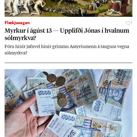
Flækjusagan
1
Myrk­ur í ág­úst 13 — Upp­lifði Jón­as í hvaln­um
sól­myrkva?
Fóru hinir jafn­vel hinir grimmu Ass­yríu­menn á taug­um vegna
sól­myrkva?