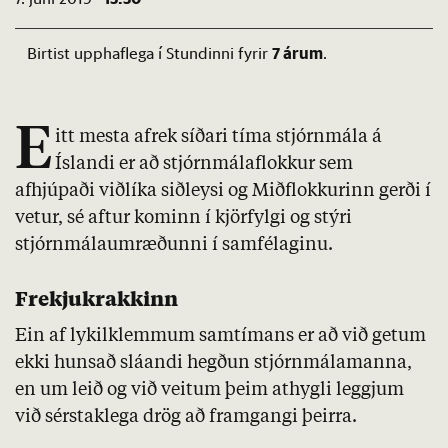
7 árum
Birtist upphaflega í Stundinni fyrir
.
E
itt mesta afrek síðari tíma stjórnmála á
Íslandi er að stjórnmálaflokkur sem
afhjúpaði viðlíka siðleysi og Miðflokkurinn gerði í
vetur, sé aftur kominn í kjörfylgi og stýri
stjórnmálaumræðunni í samfélaginu.
Frekjukrakkinn
Ein af lykilklemmum samtímans er að við getum
ekki hunsað sláandi hegðun stjórnmálamanna,
en um leið og við veitum þeim athygli leggjum
við sérstaklega drög að framgangi þeirra.