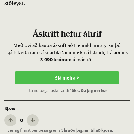
siðleysi.
Áskrift hefur áhrif
Með því að kaupa áskrift að Heimildinni styrkir þú
sjálfstæða rannsóknarblaðamennsku á Íslandi, frá aðeins
3.990 krónum
á mánuði.
Sjá meira
Ertu nú þegar áskrifandi?
Skráðu þig inn hér
.
Kjósa
0
Hvernig finnst þér þessi grein?
Skráðu þig inn til að kjósa.