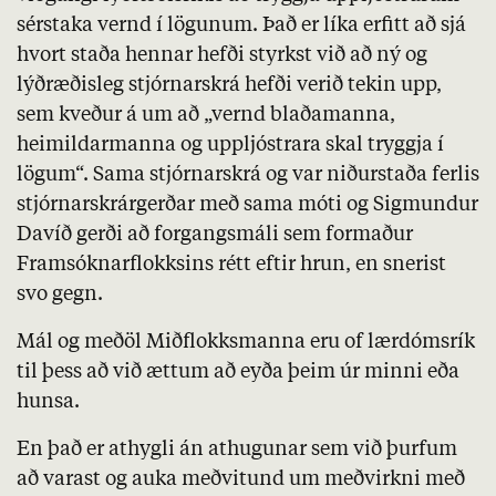
sérstaka vernd í lögunum. Það er líka erfitt að sjá
hvort staða hennar hefði styrkst við að ný og
lýðræðisleg stjórnarskrá hefði verið tekin upp,
sem kveður á um að „vernd blaðamanna,
heimildarmanna og uppljóstrara skal tryggja í
lögum“. Sama stjórnarskrá og var niðurstaða ferlis
stjórnarskrárgerðar með sama móti og Sigmundur
Davíð gerði að forgangsmáli sem formaður
Framsóknarflokksins rétt eftir hrun, en snerist
svo gegn.
Mál og meðöl Miðflokksmanna eru of lærdómsrík
til þess að við ættum að eyða þeim úr minni eða
hunsa.
En það er athygli án athugunar sem við þurfum
að varast og auka meðvitund um meðvirkni með