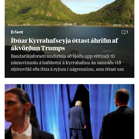
Erlent
1
Íbú­ar Kyrra­hafs­eyja ótt­ast áhrif­in af
ákvörð­un Trumps
Banda­ríkja­for­seti und­ir­búa að bjóða upp rétt­indi til
námu­vinnslu á hafs­botni á Kyrra­haf­inu án sam­ráðs við
stjórn­völd eða íbúa á eyj­um í ná­grenn­inu, sem ótt­ast um
lífs­við­ur­væri sitt og um­hverfi.