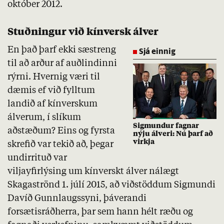
október 2012.
Stuðningur við kínversk álver
En það þarf ekki sæstreng
Sjá einnig
til að arður af auðlindinni
rýrni. Hvernig væri til
dæmis ef við fylltum
landið af kínverskum
álverum, í slíkum
Sigmundur fagnar
aðstæðum? Eins og fyrsta
nýju álveri: Nú þarf að
virkja
skrefið var tekið að, þegar
undirrituð var
viljayfirlýsing um kínverskt álver nálægt
Skagaströnd 1. júlí 2015, að viðstöddum Sigmundi
Davíð Gunnlaugssyni, þáverandi
forsætisráðherra, þar sem hann hélt ræðu og