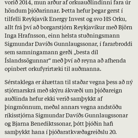
vorið 2014, mun arður af orkuauðlindinni fara úr
höndum þjóðarinnar. Þetta hefur þegar gerst í
tilfelli Reykjavík Energy Invest og svo HS Orku,
allt frá því að borgarstjórn Reykjavíkur með Björn
Inga Hrafnsson, einn helsta stuðningsmann
Sigmundar Davíðs Gunnlaugssonar, í fararbroddi
sem samningamann gerði „besta díl
Íslandssögunnar“ með því að reyna að afhenda
opinbert orkufyrirtæki til auðmanna.
Sérstaklega er áhættan til staðar vegna þess að ný
stjórnarskrá með skýru ákvæði um þjóðareign
auðlinda hefur ekki verið samþykkt af
þingmönnum, meðal annars vegna andstöðu
ríkisstjórna Sigmundar Davíðs Gunnlaugssonar
og Bjarna Benediktssonar, þótt þjóðin hafi
samþykkt hana í þjóðaratkvæðagreiðslu 20.