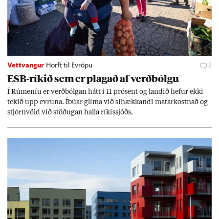
Vettvangur
Horft til Evrópu
2
ESB-rík­ið sem er plag­að af verð­bólgu
Í Rúm­en­íu er verð­bólg­an hátt í 11 pró­sent og land­ið hef­ur ekki
tek­ið upp evr­una. Íbú­ar glíma við sí­hækk­andi mat­ar­kostn­að og
stjórn­völd við stöð­ug­an halla rík­is­sjóðs.