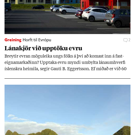
Greining
Horft til Evrópu
2
Lána­kjör við upp­töku evru
Breyt­ir evr­an mögu­leika ungs fólks á því að kom­ast inn á fast­
eigna­mark­að­inn? Upp­taka evru myndi um­bylta lánaum­hverfi
ís­lenskra heim­ila, seg­ir Gauti B. Eggerts­son. Ef mið­að er við 60
millj­óna króna lán til 25 ára myndi mán­að­ar­leg greiðslu­byrði
lækka um þriðj­ung.