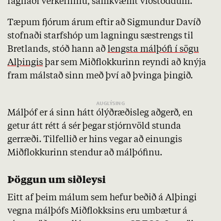
fagnaði verkefninu, samkvæmt viðstöddum.
Tæpum fjórum árum eftir að Sigmundur Davíð
stofnaði starfshóp um lagningu sæstrengs til
Bretlands, stóð hann að
lengsta málþófi í sögu
Alþingis
þar sem Miðflokkurinn reyndi að knýja
fram málstað sinn með því að þvinga þingið.
Málþóf er á sinn hátt ólýðræðisleg aðgerð, en
getur átt rétt á sér þegar stjórnvöld stunda
gerræði. Tilfellið er hins vegar að einungis
Miðflokkurinn stendur að málþófinu.
Þöggun um siðleysi
Eitt af þeim málum sem hefur beðið á Alþingi
vegna málþófs Miðflokksins eru umbætur á