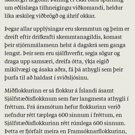
um eðlislæga tilhneigingu viðkomandi, heldur
líka æskileg viðbrögð og áhrif okkar.
Þegar allar upplýsingar eru skemmtun og þeim er
dreift eftir drifkrafti skemmtanagildis, komast
þeir stjórnmálamenn helst á dagskrá sem ganga
lengst. Þeir sem eru sjálfhverfir, segja sögur og
draga upp samsæri, dreifa ótta, ýkja eigið
mikilvægi og ásaka aðra, fá þá athygli sem þeir
þurfa til að haldast í sviðsljósinu.
Miðflokkurinn er sá flokkur á Íslandi ásamt
Sjálfstæðisflokknum sem fær langmesta athygli í
fréttum. Frá áramótum hefur flokkurinn verið
nefndur rétt tæplega 600 sinnum í fréttum, en
Sjálfstæðisflokkurinn rétt rúmlega 600 sinnum.
Þetta er fjórfalt meira en Framsóknarflokkurinn,