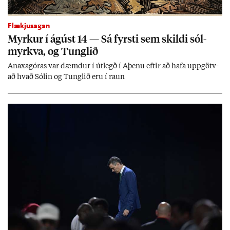
Flækjusagan
Myrk­ur í ág­úst 14 — Sá fyrsti sem skildi sól­
myrkva, og Tungl­ið
An­axagór­as var dæmd­ur í út­legð í Aþenu eft­ir að hafa upp­götv­
að hvað Sól­in og Tungl­ið eru í raun