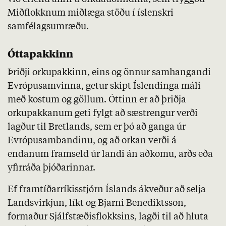
Miðflokknum miðlæga stöðu í íslenskri
samfélagsumræðu.
Óttapakkinn
Þriðji orkupakkinn, eins og önnur samhangandi
Evrópusamvinna, getur skipt Íslendinga máli
með kostum og göllum. Óttinn er að þriðja
orkupakkanum geti fylgt að sæstrengur verði
lagður til Bretlands, sem er þó að ganga úr
Evrópusambandinu, og að orkan verði á
endanum framseld úr landi án aðkomu, arðs eða
yfirráða þjóðarinnar.
Ef framtíðarríkisstjórn Íslands ákveður að selja
Landsvirkjun, líkt og Bjarni Benediktsson,
formaður Sjálfstæðisflokksins, lagði til að hluta