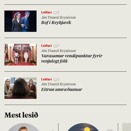
Leiðari
2
Jón Trausti Reynisson
Rof í Reykja­vík
Leiðari
1
Jón Trausti Reynisson
Vara­sam­ur vendipunkt­ur fyr­ir
venju­legt fólk
Leiðari
2
Jón Trausti Reynisson
Eitrun um­ræð­unn­ar
Mest lesið