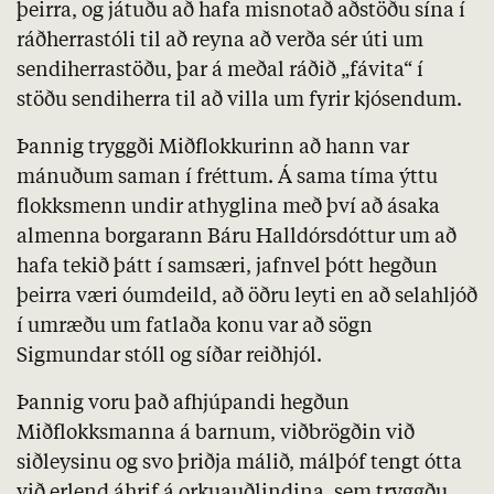
þeirra, og játuðu að hafa misnotað aðstöðu sína í
ráðherrastóli til að reyna að verða sér úti um
sendiherrastöðu, þar á meðal ráðið „fávita“ í
stöðu sendiherra til að villa um fyrir kjósendum.
Þannig tryggði Miðflokkurinn að hann var
mánuðum saman í fréttum. Á sama tíma ýttu
flokksmenn undir athyglina með því að ásaka
almenna borgarann Báru Halldórsdóttur um að
hafa tekið þátt í samsæri, jafnvel þótt hegðun
þeirra væri óumdeild, að öðru leyti en að selahljóð
í umræðu um fatlaða konu var að sögn
Sigmundar stóll og síðar reiðhjól.
Þannig voru það afhjúpandi hegðun
Miðflokksmanna á barnum, viðbrögðin við
siðleysinu og svo þriðja málið, málþóf tengt ótta
við erlend áhrif á orkuauðlindina, sem tryggðu