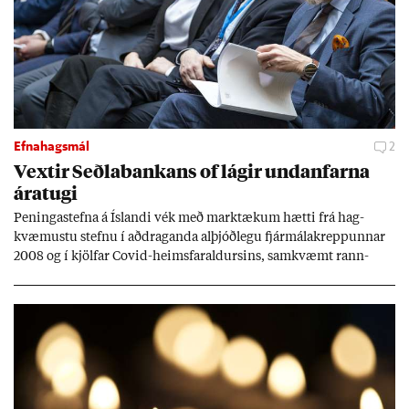
Efnahagsmál
2
Vext­ir Seðla­bank­ans of lág­ir und­an­farna
ára­tugi
Pen­inga­stefna á Ís­landi vék með mark­tæk­um hætti frá hag­
kvæm­ustu stefnu í að­drag­anda al­þjóð­legu fjár­málakrepp­unn­ar
2008 og í kjöl­far Covid-heims­far­ald­urs­ins, sam­kvæmt rann­
sókn­ar­rit­gerð Seðla­bank­ans. Vext­ir hafa al­mennt ver­ið of lág­ir.
Tíð áföll og óvissa tor­velda hag­stjórn á Ís­landi.