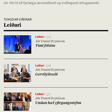
sér rétt til að fjarlægja ærumeiðandi og óviðeigandi athugasemdir.
TENGDAR GREINAR
Leiðari
Leiðari
2
Jón Trausti Reynisson
Tími fóls­ins
Leiðari
8
Jón Trausti Reynisson
Gervi­lýð­ræði
Leiðari
1
Jón Trausti Reynisson
Und­an hæl yf­ir­gangs­stefnu