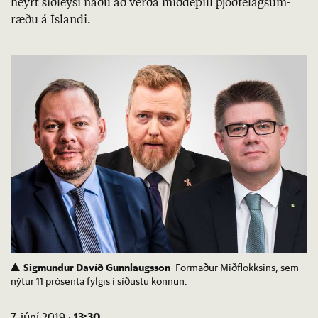
heyrt sið­leysi náðu að verða mið­dep­ill þjóð­fé­lagsum­
ræðu á Ís­landi.
Sigmundur Davíð Gunnlaugsson
Formaður Miðflokksins, sem
nýtur 11 prósenta fylgis í síðustu könnun.
13:30
7. júní 2019 ·