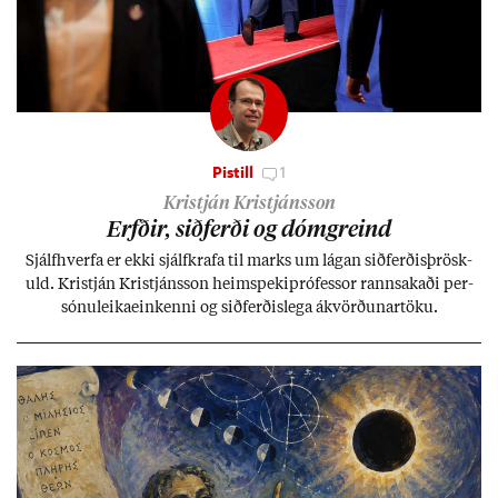
Pistill
1
Kristján Kristjánsson
Erfð­ir, sið­ferði og dómgreind
Sjálf­hverfa er ekki sjálf­krafa til marks um lág­an sið­ferð­is­þrösk­
uld. Kristján Kristjáns­son heim­speki­pró­fess­or rann­sak­aði per­
sónu­leika­ein­kenni og sið­ferð­is­lega ákvörð­un­ar­töku.