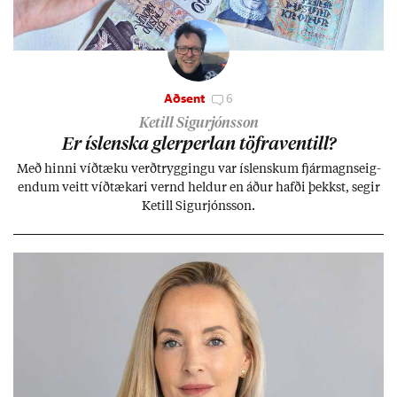
Aðsent
6
Ketill Sigurjónsson
Er ís­lenska glerperl­an töfra­ventill?
Með hinni víð­tæku verð­trygg­ingu var ís­lensk­um fjár­magns­eig­
end­um veitt víð­tæk­ari vernd held­ur en áð­ur hafði þekkst, seg­ir
Ketill Sig­ur­jóns­son.