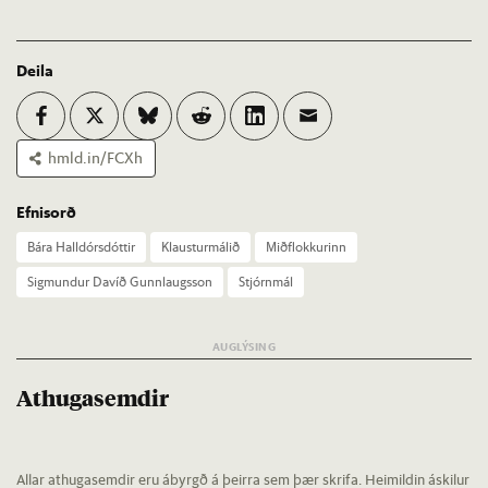
Deila
hmld.in/FCXh
Efnisorð
Bára Hall­dórs­dótt­ir
Klaust­ur­mál­ið
Mið­flokk­ur­inn
Sig­mund­ur Dav­íð Gunn­laugs­son
Stjórn­mál
Athugasemdir
Allar athugasemdir eru ábyrgð á þeirra sem þær skrifa. Heimildin áskilur