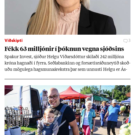
Viðskipti
3
Fékk 63 millj­ón­ir í þókn­un vegna sjóðs­ins
Spak­ur In­vest, sjóð­ur Helgu Við­ars­dótt­ur skil­aði 242 millj­óna
króna hagn­aði í fyrra. Seðla­bank­inn og for­sæt­is­ráðu­neyt­ið skoð­
uðu mögu­lega hags­muna­árekstra þar sem unnusti Helgu er Ás­
geir Jóns­son seðla­banka­stjóri.