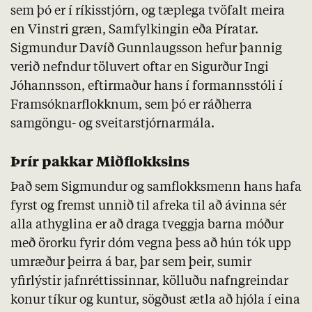
sem þó er í ríkisstjórn, og tæplega tvöfalt meira
en Vinstri græn, Samfylkingin eða Píratar.
Sigmundur Davíð Gunnlaugsson hefur þannig
verið nefndur töluvert oftar en Sigurður Ingi
Jóhannsson, eftirmaður hans í formannsstóli í
Framsóknarflokknum, sem þó er ráðherra
samgöngu- og sveitarstjórnarmála.
Þrír pakkar Miðflokksins
Það sem Sigmundur og samflokksmenn hans hafa
fyrst og fremst unnið til afreka til að ávinna sér
alla athyglina er að draga tveggja barna móður
með örorku fyrir dóm vegna þess að hún tók upp
umræður þeirra á bar, þar sem þeir, sumir
yfirlýstir jafnréttissinnar, kölluðu nafngreindar
konur tíkur og kuntur, sögðust ætla að hjóla í eina