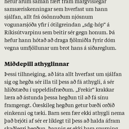
hefur árum saman fært fram margvíslegar
samsæriskenningar sem hverfast um hann
sjálfan, allt frá ósönnuðum njósnum
vogunarsjóða yfir í ótilgreindan „sdg-hóp“ á
Ríkisútvarpinu sem beitir sér gegn honum. Þá
hefur hann hótað að draga fjölmiðla fyrir dóm
vegna umfjöllunar um brot hans á siðareglum.
Miðdepill athyglinnar
Þessi tilhneiging, að láta allt hverfast um sjálfan
sig og hegða sér illa til þess að fá athygli, á sér
hliðstæðu í uppeldisfræðum. „Frekir“ krakkar
læra að ástunda þessa hegðun til að fá sínu
framgengt. Óæskileg hegðun getur bæði orðið
einkenni og tæki. Barn sem fær ekki athygli nema
það brjóti af sér er líklegt til þess að halda áfram
skaðlegri hegðun. Þannig er ekki bara spurning