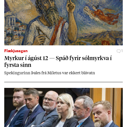
Flækjusagan
1
Myrk­ur í ág­úst 12 — Spáð fyr­ir sól­myrkva í
fyrsta sinn
Spek­ing­ur­inn Þa­les frá Míletus var ekk­ert blá­vatn