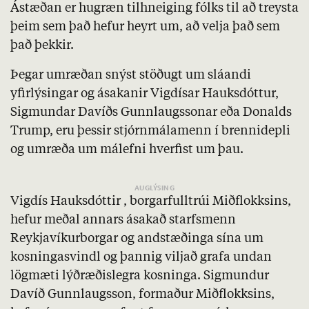
Ástæðan er hugræn tilhneiging fólks til að treysta
þeim sem það hefur heyrt um, að velja það sem
það þekkir.
Þegar umræðan snýst stöðugt um sláandi
yfirlýsingar og ásakanir Vigdísar Hauksdóttur,
Sigmundar Davíðs Gunnlaugssonar eða Donalds
Trump, eru þessir stjórnmálamenn í brennidepli
og umræða um málefni hverfist um þau.
Vigdís Hauksdóttir , borgarfulltrúi Miðflokksins,
hefur meðal annars ásakað starfsmenn
Reykjavíkurborgar og andstæðinga sína um
kosningasvindl og þannig viljað grafa undan
lögmæti lýðræðislegra kosninga. Sigmundur
Davíð Gunnlaugsson, formaður Miðflokksins,