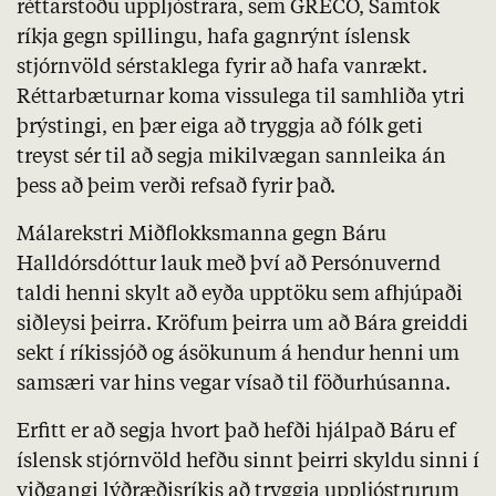
réttarstöðu uppljóstrara, sem GRECO, Samtök
ríkja gegn spillingu, hafa gagnrýnt íslensk
stjórnvöld sérstaklega fyrir að hafa vanrækt.
Réttarbæturnar koma vissulega til samhliða ytri
þrýstingi, en þær eiga að tryggja að fólk geti
treyst sér til að segja mikilvægan sannleika án
þess að þeim verði refsað fyrir það.
Málarekstri Miðflokksmanna gegn Báru
Halldórsdóttur lauk með því að Persónuvernd
taldi henni skylt að eyða upptöku sem afhjúpaði
siðleysi þeirra. Kröfum þeirra um að Bára greiddi
sekt í ríkissjóð og ásökunum á hendur henni um
samsæri var hins vegar vísað til föðurhúsanna.
Erfitt er að segja hvort það hefði hjálpað Báru ef
íslensk stjórnvöld hefðu sinnt þeirri skyldu sinni í
viðgangi lýðræðisríkis að tryggja uppljóstrurum