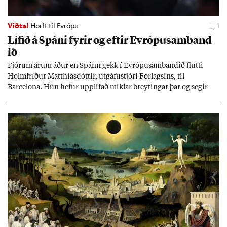
Viðtal
Horft til Evrópu
1
Líf­ið á Spáni fyr­ir og eft­ir Evr­ópu­sam­band­
ið
Fjór­um ár­um áð­ur en Spánn gekk í Evr­ópu­sam­band­ið flutti
Hólm­fríð­ur Matth­ías­dótt­ir, út­gáfu­stjóri For­lags­ins, til
Barcelona. Hún hef­ur upp­lif­að mikl­ar breyt­ing­ar þar og seg­ir
Evr­ópu­sam­band­ið hafa dælt styrkj­um til Spán­ar og það til ým­
issa mála, eins og til end­ur­bóta á sam­göng­um og land­bún­aði
jafnt sem styrkj­um til menn­ing­ar­mála. Þá hafi katalónsk­an hlot­
ið með­byr.