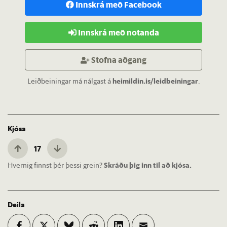
Innskrá með Facebook
Innskrá með notanda
Stofna aðgang
Leiðbeiningar má nálgast á
heimildin.is/leidbeiningar
.
Kjósa
17
Hvernig finnst þér þessi grein?
Skráðu þig inn til að kjósa.
Deila