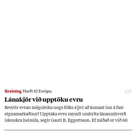
Greining
Horft til Evrópu
1
Lána­kjör við upp­töku evru
Breyt­ir evr­an mögu­leika ungs fólks á því að kom­ast inn á fast­
eigna­mark­að­inn? Upp­taka evru myndi um­bylta lánaum­hverfi
ís­lenskra heim­ila, seg­ir Gauti B. Eggerts­son. Ef mið­að er við 60
millj­óna króna lán til 25 ára myndi mán­að­ar­leg greiðslu­byrði
lækka um þriðj­ung.