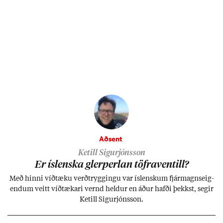
Aðsent
Ketill Sigurjónsson
Er ís­lenska glerperl­an töfra­ventill?
Með hinni víð­tæku verð­trygg­ingu var ís­lensk­um fjár­magns­eig­
end­um veitt víð­tæk­ari vernd held­ur en áð­ur hafði þekkst, seg­ir
Ketill Sig­ur­jóns­son.