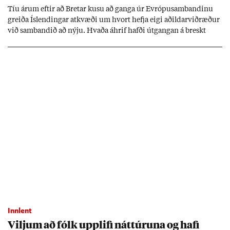
Tíu ár­um eft­ir að Bret­ar kusu að ganga úr Evr­ópu­sam­band­inu
greiða Ís­lend­ing­ar at­kvæði um hvort hefja eigi að­ild­ar­við­ræð­ur
við sam­band­ið að nýju. Hvaða áhrif hafði út­gang­an á breskt
sam­fé­lag og hvaða lex­íu geta Ís­lend­ing­ar lært af henni?
Innlent
Vilj­um að fólk upp­lifi nátt­úr­una og hafi