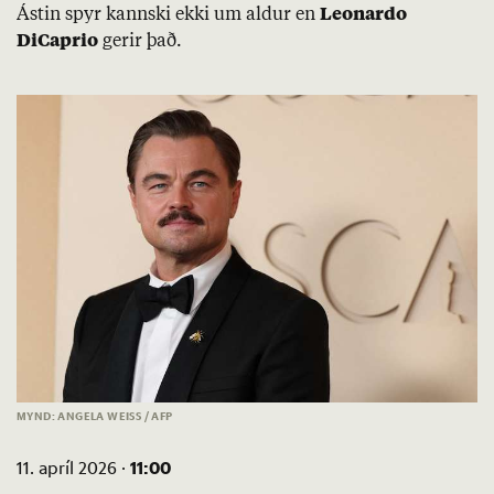
Ást­in spyr kannski ekki um ald­ur en
Leon­ar­do
DiCaprio
ger­ir það.
MYND: ANGELA WEISS / AFP
11:00
11. apríl 2026 ·