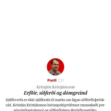
Pistill
1
Kristján Kristjánsson
Erfð­ir, sið­ferði og dómgreind
Sjálf­hverfa er ekki sjálf­krafa til marks um lág­an sið­ferð­is­þrösk­
uld. Kristján Kristjáns­son heim­speki­pró­fess­or rann­sak­aði per­