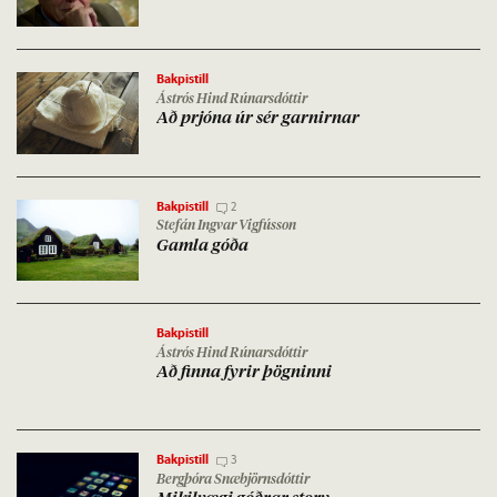
Bakpistill
Ástrós Hind Rúnarsdóttir
Að prjóna úr sér garn­irn­ar
Bakpistill
2
Stefán Ingvar Vigfússon
Gamla góða
Bakpistill
Ástrós Hind Rúnarsdóttir
Að finna fyr­ir þögn­inni
Bakpistill
3
Bergþóra Snæbjörnsdóttir