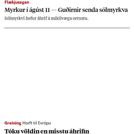
Flækjusagan
Myrk­ur í ág­úst 11 — Guð­irn­ir senda sól­myrkva
Sól­myrkvi hef­ur áhrif á mik­il­væga orr­ustu.
Greining
Horft til Evrópu
Tóku völd­in en misstu áhrif­in