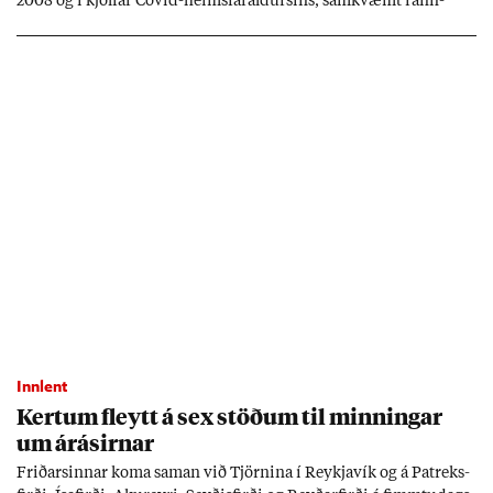
2008 og í kjöl­far Covid-heims­far­ald­urs­ins, sam­kvæmt rann­
sókn­ar­rit­gerð Seðla­bank­ans. Vext­ir hafa al­mennt ver­ið of lág­ir.
Tíð áföll og óvissa tor­velda hag­stjórn á Ís­landi.
Innlent
Kert­um fleytt á sex stöð­um til minn­ing­ar
um árás­irn­ar
Frið­arsinn­ar koma sam­an við Tjörn­ina í Reykja­vík og á Pat­reks­