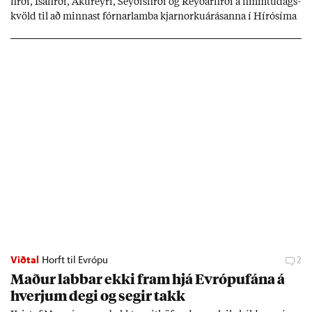
firði, Ísa­firði, Ak­ur­eyri, Seyð­is­firði og Reyð­ar­firði á fimmtu­dags­
kvöld til að minn­ast fórn­ar­lamba kjarn­orku­árás­anna í Hírósíma
og Naga­sakí.
Viðtal
Horft til Evrópu
2
Mað­ur labb­ar ekki fram hjá Evr­ópuf­ána á
hverj­um degi og seg­ir takk