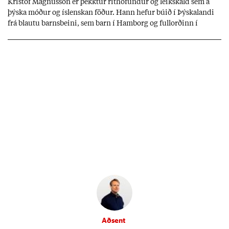
Kri­stof Magnús­son er þekkt­ur rit­höf­und­ur og leik­skáld sem á
þýska móð­ur og ís­lensk­an föð­ur. Hann hef­ur bú­ið í Þýskalandi
frá blautu barns­beini, sem barn í Ham­borg og full­orð­inn í
Berlín, en er vel kunn­ug­ur á Ís­landi og tal­ar ís­lensku. Hvernig
ætli hann upp­lifi að búa í landi inn­an Evr­ópu­sam­bands­ins?
Aðsent