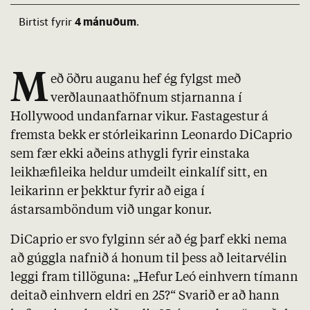
4 mánuðum
Birtist fyrir
.
M
eð öðru auganu hef ég fylgst með
verðlaunaathöfnum stjarnanna í
Hollywood undanfarnar vikur. Fastagestur á
fremsta bekk er stórleikarinn Leonardo DiCaprio
sem fær ekki aðeins athygli fyrir einstaka
leikhæfileika heldur umdeilt einkalíf sitt, en
leikarinn er þekktur fyrir að eiga í
ástarsamböndum við ungar konur.
DiCaprio er svo fylginn sér að ég þarf ekki nema
að gúggla nafnið á honum til þess að leitarvélin
leggi fram tillöguna: „Hefur Leó einhvern tímann
deitað einhvern eldri en 25?“ Svarið er að hann