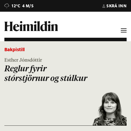
12°C
4 M/S
SKRÁ INN
Bakpistill
Esther Jónsdóttir
Reglur fyrir
stórstjörnur og stúlkur