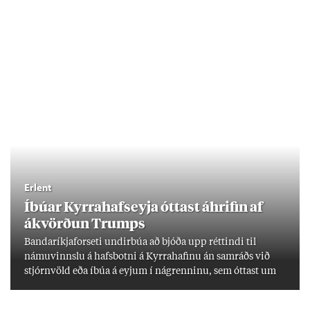
Erlent
Íbú­ar Kyrra­hafs­eyja ótt­ast áhrif­in af
ákvörð­un Trumps
Banda­ríkja­for­seti und­ir­búa að bjóða upp rétt­indi til
námu­vinnslu á hafs­botni á Kyrra­haf­inu án sam­ráðs við
stjórn­völd eða íbúa á eyj­um í ná­grenn­inu, sem ótt­ast um
lífs­við­ur­væri sitt og um­hverfi.