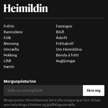
Fréttir
Fasteignir
Rannsóknir
Blöð
Fólk
Áskrift
Menning
Fréttabréf
Umræða
Um Heimildina
Þekking
Benda á frétt
Lífið
Auglýsingar
Þættir
Morgunpósturinn
Skrá mig
Morgunpóstur Heimildarinnar berst alla morgna og er fyrir öll þau
sem hafa áhuga á fréttum og þjóðfélagsumræðu.