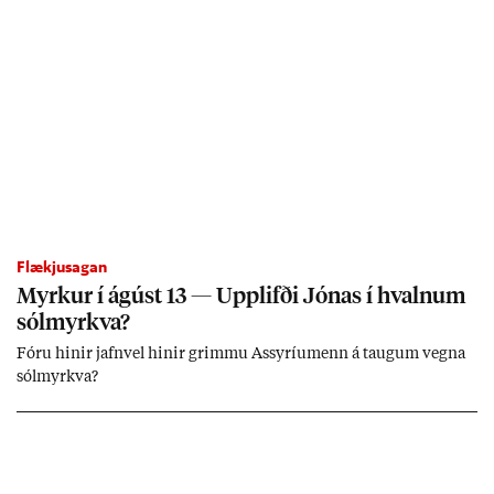
Flækjusagan
Myrk­ur í ág­úst 13 — Upp­lifði Jón­as í hvaln­um
sól­myrkva?
Fóru hinir jafn­vel hinir grimmu Ass­yríu­menn á taug­um vegna
sól­myrkva?