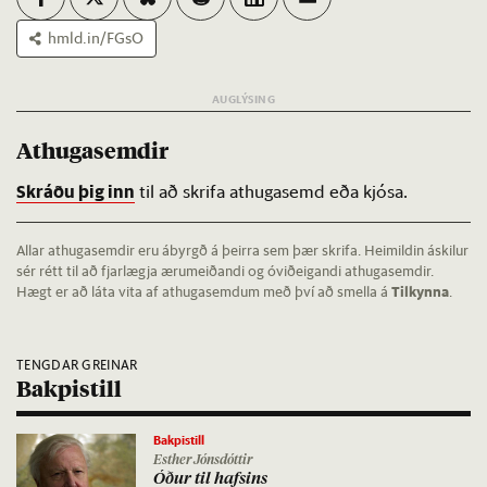
hmld.in/FGsO
Athugasemdir
Skráðu þig inn
til að skrifa athugasemd eða kjósa.
Allar athugasemdir eru ábyrgð á þeirra sem þær skrifa. Heimildin áskilur
sér rétt til að fjarlægja ærumeiðandi og óviðeigandi athugasemdir.
Hægt er að láta vita af athugasemdum með því að smella á
Tilkynna
.
TENGDAR GREINAR
Bakpistill
Bakpistill
Esther Jónsdóttir
Óð­ur til hafs­ins