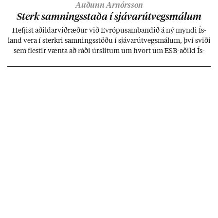
Auðunn Arnórsson
Sterk samn­ings­staða í sjáv­ar­út­vegs­mál­um
Hefj­ist að­ild­ar­við­ræð­ur við Evr­ópu­sam­band­ið á ný myndi Ís­
land vera í sterkri samn­ings­stöðu í sjáv­ar­út­vegs­mál­um, því sviði
sem flest­ir vænta að ráði úr­slit­um um hvort um ESB-að­ild Ís­
lands geti sam­ist. Hvað land­bún­að­ar­mál snert­ir myndi stuðn­
ing­ur við bænd­ur og dreif­býli breyt­ast mik­ið frá nú­ver­andi
kerfi, en sveigj­an­leiki til lausna er um­tals­verð­ur.