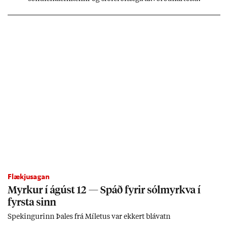
sónu­leika­ein­kenni og sið­ferð­is­lega ákvörð­un­ar­töku.
Flækjusagan
Myrk­ur í ág­úst 12 — Spáð fyr­ir sól­myrkva í
fyrsta sinn
Spek­ing­ur­inn Þa­les frá Míletus var ekk­ert blá­vatn