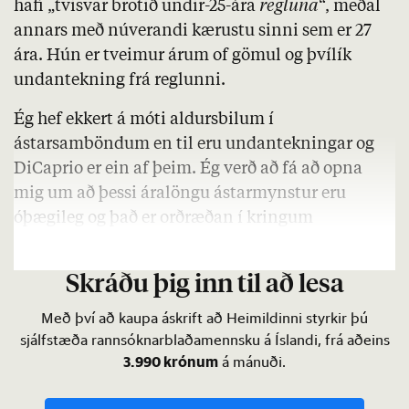
hafi „tvisvar brotið undir-25-ára
regluna
“, meðal
annars með núverandi kærustu sinni sem er 27
ára. Hún er tveimur árum of gömul og þvílík
undantekning frá reglunni.
Ég hef ekkert á móti aldursbilum í
ástarsamböndum en til eru undantekningar og
DiCaprio er ein af þeim. Ég verð að fá að opna
mig um að þessi áralöngu ástarmynstur eru
óþægileg og það er orðræðan í kringum
samböndin líka. Reglan umtalaða fjarlægir …
Skráðu þig inn til að lesa
Með því að kaupa áskrift að Heimildinni styrkir þú
sjálfstæða rannsóknarblaðamennsku á Íslandi, frá aðeins
3.990 krónum
á mánuði.