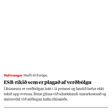
Vettvangur
Horft til Evrópu
ESB-rík­ið sem er plag­að af verð­bólgu
Í Rúm­en­íu er verð­bólg­an hátt í 11 pró­sent og land­ið hef­ur ekki
tek­ið upp evr­una. Íbú­ar glíma við sí­hækk­andi mat­ar­kostn­að og
stjórn­völd við stöð­ug­an halla rík­is­sjóðs.