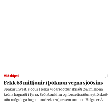
Viðskipti
1
Fékk 63 millj­ón­ir í þókn­un vegna sjóðs­ins
Spak­ur In­vest, sjóð­ur Helgu Við­ars­dótt­ur skil­aði 242 millj­óna
króna hagn­aði í fyrra. Seðla­bank­inn og for­sæt­is­ráðu­neyt­ið skoð­
uðu mögu­lega hags­muna­árekstra þar sem unnusti Helgu er Ás­
geir Jóns­son seðla­banka­stjóri.