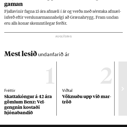
gam­an
Fjalla­vin­ir fagna 15 ára af­mæli í ár og verða með sér­staka af­mæl­
is­ferð eft­ir versl­un­ar­manna­helgi að Græna­hrygg. Fram und­an
eru alls kon­ar skemmti­leg­ar ferð­ir.
Mest lesið
undanfarið ár
1
2
Fréttir
Viðtal
Inn
Skattakóng­ur á 42 ára
Vökn­uðu upp við mar­
RÚV
göml­um Benz: Vel­
tröð
Mar
gengn­in kostaði
un
hjóna­band­ið