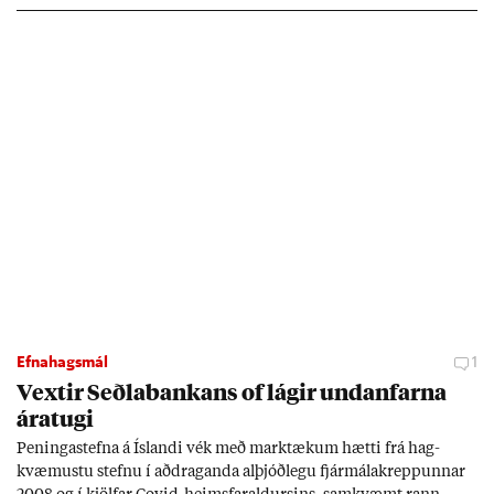
Efnahagsmál
1
Vext­ir Seðla­bank­ans of lág­ir und­an­farna
ára­tugi
Pen­inga­stefna á Ís­landi vék með mark­tæk­um hætti frá hag­
kvæm­ustu stefnu í að­drag­anda al­þjóð­legu fjár­málakrepp­unn­ar