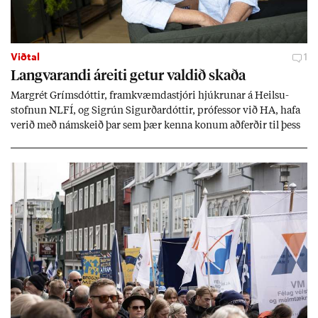
Viðtal
1
Langvar­andi áreiti get­ur vald­ið skaða
Mar­grét Gríms­dótt­ir, fram­kvæmda­stjóri hjúkr­un­ar á Heilsu­
stofn­un NLFÍ, og Sigrún Sig­urð­ar­dótt­ir, pró­fess­or við HA, hafa
ver­ið með nám­skeið þar sem þær kenna kon­um að­ferð­ir til þess
að tak­ast á við streitu og af­leið­ing­ar áfalla.