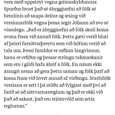
vera með uppsteyt vegna grímuskyldunnar.
Spurður hvort það sé áhyggjuefni að fólk sé
beinlínis að snapa deilur og æsing við
verslunarfólk vegna þessa segir Jóhann að svo sé
vissulega. „Það er áhyggjuefni að fólk skuli koma
svona fram við annað fólk. Þetta gæti verið hluti
af þeirri farsóttarþreytu sem við höfum verið að
tala um. Þessi faraldur er orðinn langvinnur,
hann er erfiður og þessar ströngu takmarkanir
sem eru í gildi hafa áhrif á fólk. En náum ekki
árangri nema að gera þetta saman og fólk þarf að
koma fram við hvert annað af virðingu. Starfsfólk
verslana er sett í þá stöðu að fylgjast með því að
farið sé að sóttvarnarreglum og það er ekki við
það að sakast, það eru stjórnvöld sem setja
reglurnar.“