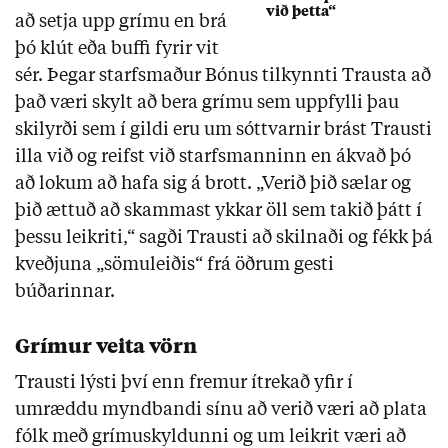
við þetta“
að setja upp grímu en brá
þó klút eða buffi fyrir vit
sér. Þegar starfsmaður Bónus tilkynnti Trausta að
það væri skylt að bera grímu sem uppfylli þau
skilyrði sem í gildi eru um sóttvarnir brást Trausti
illa við og reifst við starfsmanninn en ákvað þó
að lokum að hafa sig á brott. „Verið þið sælar og
þið ættuð að skammast ykkar öll sem takið þátt í
þessu leikriti,“ sagði Trausti að skilnaði og fékk þá
kveðjuna „sömuleiðis“ frá öðrum gesti
búðarinnar.
Grímur veita vörn
Trausti lýsti því enn fremur ítrekað yfir í
umræddu myndbandi sínu að verið væri að plata
fólk með grímuskyldunni og um leikrit væri að