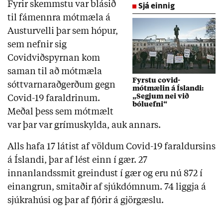
Fyrir skemmstu var blásið
Sjá einnig
til fámennra mótmæla á
Austurvelli þar sem hópur,
sem nefnir sig
Covidviðspyrnan kom
saman til að mótmæla
Fyrstu covid-
sóttvarnaraðgerðum gegn
mótmælin á Íslandi:
„Segjum nei við
Covid-19 faraldrinum.
bóluefni“
Meðal þess sem mótmælt
var þar var grímuskylda, auk annars.
Alls hafa 17 látist af völdum Covid-19 faraldursins
á Íslandi, þar af lést einn í gær. 27
innanlandssmit greindust í gær og eru nú 872 í
einangrun, smitaðir af sjúkdómnum. 74 liggja á
sjúkrahúsi og þar af fjórir á gjörgæslu.