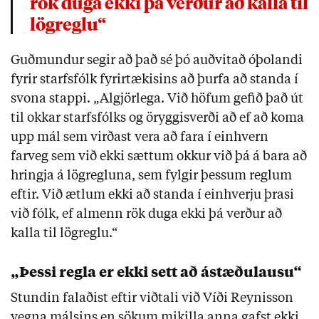
rök duga ekki þá verður að kalla til
lögreglu“
Guðmundur segir að það sé þó auðvitað óþolandi
fyrir starfsfólk fyrirtækisins að þurfa að standa í
svona stappi. „Algjörlega. Við höfum gefið það út
til okkar starfsfólks og öryggisverði að ef að koma
upp mál sem virðast vera að fara í einhvern
farveg sem við ekki sættum okkur við þá á bara að
hringja á lögregluna, sem fylgir þessum reglum
eftir. Við ætlum ekki að standa í einhverju þrasi
við fólk, ef almenn rök duga ekki þá verður að
kalla til lögreglu.“
„Þessi regla er ekki sett að ástæðulausu“
Stundin falaðist eftir viðtali við Víði Reynisson
vegna málsins en sökum mikilla anna gafst ekki