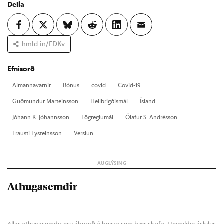
Deila
hmld.in/FDKv
Efnisorð
Al­manna­varn­ir
Bón­us
covid
Covid-19
Guð­mund­ur Marteins­son
Heil­brigð­is­mál
Ís­land
Jó­hann K. Jó­hanns­son
Lög­reglu­mál
Ólaf­ur S. Andrés­son
Trausti Ey­steins­son
Versl­un
Athugasemdir
Allar athugasemdir eru ábyrgð á þeirra sem þær skrifa. Heimildin áskilur