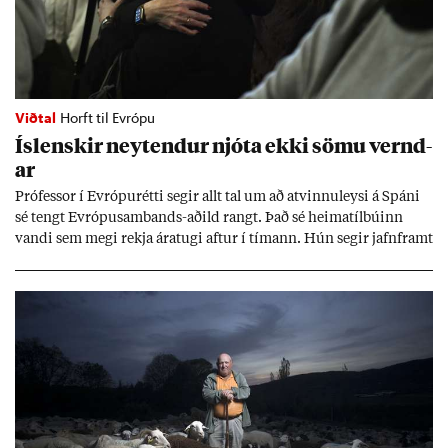
Viðtal
Horft til Evrópu
Ís­lensk­ir neyt­end­ur njóta ekki sömu vernd­
ar
Pró­fess­or í Evr­ópu­rétti seg­ir allt tal um að at­vinnu­leysi á Spáni
sé tengt Evr­ópu­sam­bands-að­ild rangt. Það sé heima­tíl­bú­inn
vandi sem megi rekja ára­tugi aft­ur í tím­ann. Hún seg­ir jafn­framt
að að­ild að ESB styrki stöðu neyt­enda, en það séu sann­ar­lega víti
til þess að var­ast.