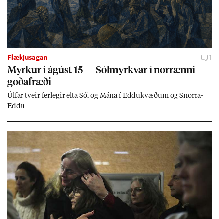
Flækjusagan
1
Myrk­ur í ág­úst 15 — Sól­myrkv­ar í nor­rænni
goða­fræði
Úlf­ar tveir fer­leg­ir elta Sól og Mána í Eddu­kvæð­um og Snorra-
Eddu