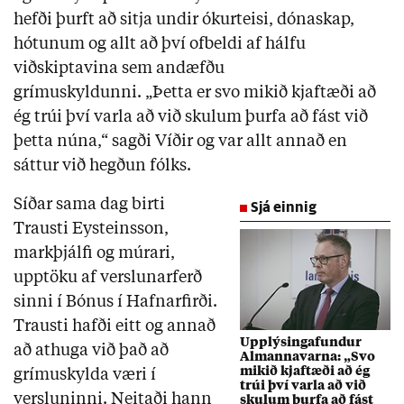
hefði þurft að sitja undir ókurteisi, dónaskap,
hótunum og allt að því ofbeldi af hálfu
viðskiptavina sem andæfðu
grímuskyldunni.
„Þetta er svo mikið kjaftæði að
ég trúi því varla að við skulum þurfa að fást við
þetta núna,“ sagði Víðir og var allt annað en
sáttur við hegðun fólks.
Síðar sama dag birti
Sjá einnig
Trausti Eysteinsson,
markþjálfi og múrari,
upptöku af verslunarferð
sinni í Bónus í Hafnarfirði.
Trausti hafði eitt og annað
Upplýsingafundur
að athuga við það að
Almannavarna: „Svo
mikið kjaftæði að ég
grímuskylda væri í
trúi því varla að við
versluninni. Neitaði hann
skulum þurfa að fást