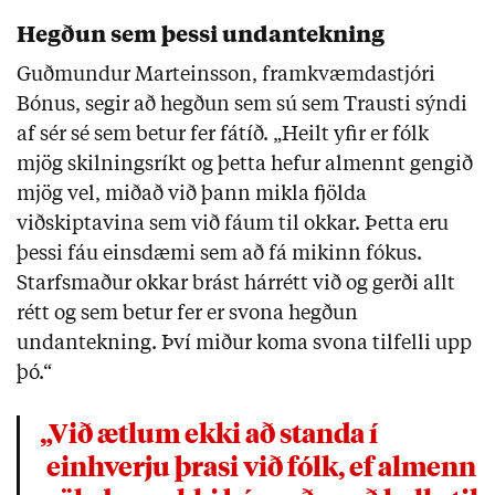
Hegðun sem þessi undantekning
Guðmundur Marteinsson, framkvæmdastjóri
Bónus, segir að hegðun sem sú sem Trausti sýndi
af sér sé sem betur fer fátíð. „Heilt yfir er fólk
mjög skilningsríkt og þetta hefur almennt gengið
mjög vel, miðað við þann mikla fjölda
viðskiptavina sem við fáum til okkar. Þetta eru
þessi fáu einsdæmi sem að fá mikinn fókus.
Starfsmaður okkar brást hárrétt við og gerði allt
rétt og sem betur fer er svona hegðun
undantekning. Því miður koma svona tilfelli upp
þó.“
„Við ætlum ekki að standa í
einhverju þrasi við fólk, ef almenn