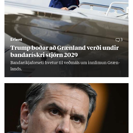
Erlent
3
Trump boð­ar að Græn­land verði und­ir
banda­rískri stjórn 2029
Banda­ríkja­for­seti hvet­ur til veð­máls um inn­limun Græn­
lands.