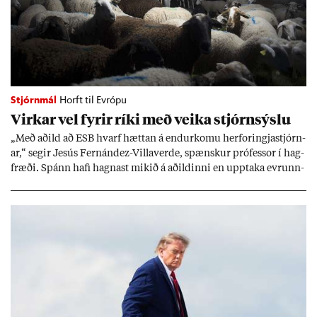
Stjórnmál
Horft til Evrópu
Virk­ar vel fyr­ir ríki með veika stjórn­sýslu
„Með að­ild að ESB hvarf hætt­an á end­ur­komu her­for­ingja­stjórn­
ar,“ seg­ir Jesús Fer­nández-Villa­ver­de, spænsk­ur pró­fess­or í hag­
fræði. Spánn hafi hagn­ast mik­ið á að­ild­inni en upp­taka evr­unn­
ar hafi engu að síð­ur skap­að áskor­an­ir.