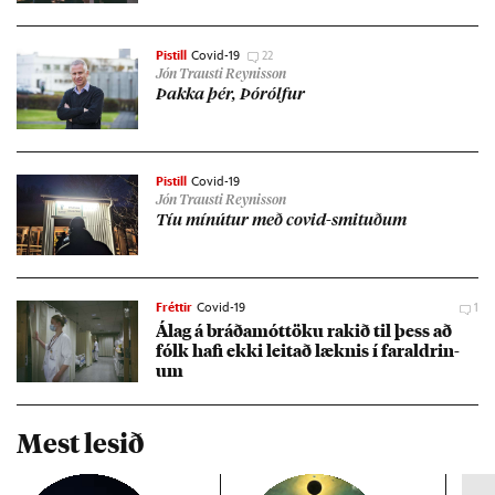
Pistill
Covid-19
22
Jón Trausti Reynisson
Þakka þér, Þórólf­ur
Pistill
Covid-19
Jón Trausti Reynisson
Tíu mín­út­ur með covid-smit­uð­um
Fréttir
Covid-19
1
Álag á bráða­mót­töku rak­ið til þess að
fólk hafi ekki leit­að lækn­is í far­aldr­in­
um
Mest lesið