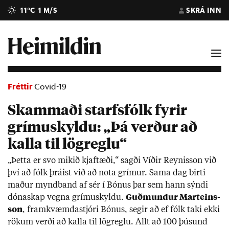
11°C
1 M/S
SKRÁ INN
Fréttir
Covid-19
Skammaði starfsfólk fyrir
grímuskyldu: „Þá verður að
kalla til lögreglu“
„Þetta er svo mik­ið kjaftæði,“ sagði Víð­ir Reyn­is­son við
því að fólk þrá­ist við að nota grím­ur. Sama dag birti
mað­ur mynd­band af sér í Bón­us þar sem hann sýndi
dóna­skap vegna grímu­skyldu.
Guð­mund­ur Marteins­
son
, fram­kvæmda­stjóri Bón­us, seg­ir að ef fólk taki ekki
rök­um verði að kalla til lög­reglu. Allt að 100 þús­und