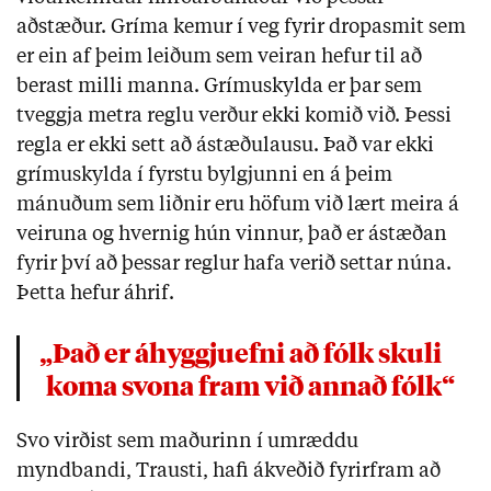
aðstæður. Gríma kemur í veg fyrir dropasmit sem
er ein af þeim leiðum sem veiran hefur til að
berast milli manna. Grímuskylda er þar sem
tveggja metra reglu verður ekki komið við. Þessi
regla er ekki sett að ástæðulausu. Það var ekki
grímuskylda í fyrstu bylgjunni en á þeim
mánuðum sem liðnir eru höfum við lært meira á
veiruna og hvernig hún vinnur, það er ástæðan
fyrir því að þessar reglur hafa verið settar núna.
Þetta hefur áhrif.
„Það er áhyggjuefni að fólk skuli
koma svona fram við annað fólk“
Svo virðist sem maðurinn í umræddu
myndbandi, Trausti, hafi ákveðið fyrirfram að