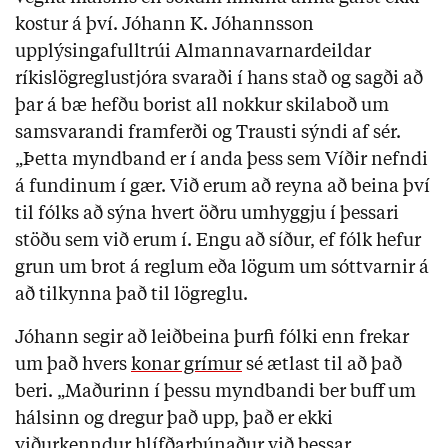
kostur á því. Jóhann K. Jóhannsson
upplýsingafulltrúi Almannavarnardeildar
ríkislögreglustjóra svaraði í hans stað og sagði að
þar á bæ hefðu borist all nokkur skilaboð um
samsvarandi framferði og Trausti sýndi af sér.
„Þetta myndband er í anda þess sem Víðir nefndi
á fundinum í gær. Við erum að reyna að beina því
til fólks að sýna hvert öðru umhyggju í þessari
stöðu sem við erum í. Engu að síður, ef fólk hefur
grun um brot á reglum eða lögum um sóttvarnir á
að tilkynna það til lögreglu.
Jóhann segir að leiðbeina þurfi fólki enn frekar
um það hvers
konar grímur
sé ætlast til að það
beri. „Maðurinn í þessu myndbandi ber buff um
hálsinn og dregur það upp, það er ekki
viðurkenndur hlífðarbúnaður við þessar