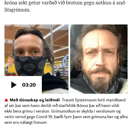
króna sekt get­ur varð­að við brot­um gegn notk­un á and­
lits­grím­um.
Með dónaskap og leiðindi
Trausti Eysteinsson birti myndband
af sér þar sem hann deildi við starfsfólk Bónus þar eð hann vildi
ekki bera grímu í verslun. Grímunotkun er skylda í verslunum og
veitir vernd gegn Covid-19, bæði fyrir þann sem grímuna ber og aðra
sem eru nálægt honum.