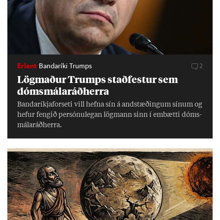
Erlent
Bandaríki Trumps
2
Lög­mað­ur Trumps stað­fest­ur sem
dóms­mála­ráð­herra
Banda­ríkja­for­seti vill hefna sín á and­stæð­ing­um sín­um og
hef­ur feng­ið per­sónu­leg­an lög­mann sinn í embætti dóms­
mála­ráð­herra.