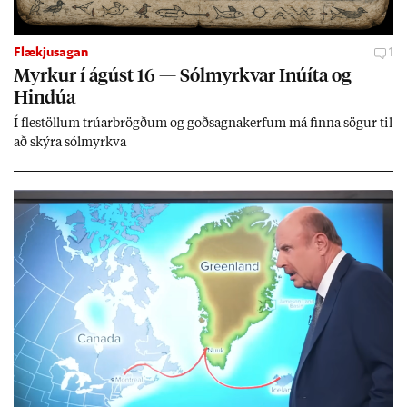
Flækjusagan
1
Myrk­ur í ág­úst 16 — Sól­myrkv­ar Inúíta og
Hind­úa
Í flest­öll­um trú­ar­brögð­um og goð­sagna­kerf­um má finna sög­ur til
að skýra sól­myrkva