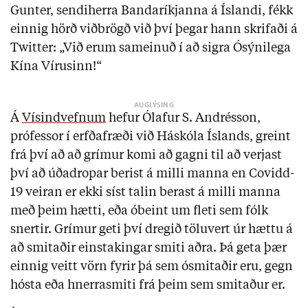
Gunter, sendiherra Bandaríkjanna á Íslandi, fékk
einnig hörð viðbrögð við því þegar hann skrifaði á
Twitter: „Við erum sameinuð í að sigra Ósýnilega
Kína Vírusinn!“
Á
Vísindvefnum
hefur Ólafur S. Andrésson,
prófessor í erfðafræði við Háskóla Íslands, greint
frá því að að grímur komi að gagni til að verjast
því að úðadropar berist á milli manna en Covidd-
19 veiran er ekki síst talin berast á milli manna
með þeim hætti, eða óbeint um fleti sem fólk
snertir. Grímur geti því dregið töluvert úr hættu á
að smitaðir einstakingar smiti aðra. Þá geta þær
einnig veitt vörn fyrir þá sem ósmitaðir eru, gegn
hósta eða hnerrasmiti frá þeim sem smitaður er.