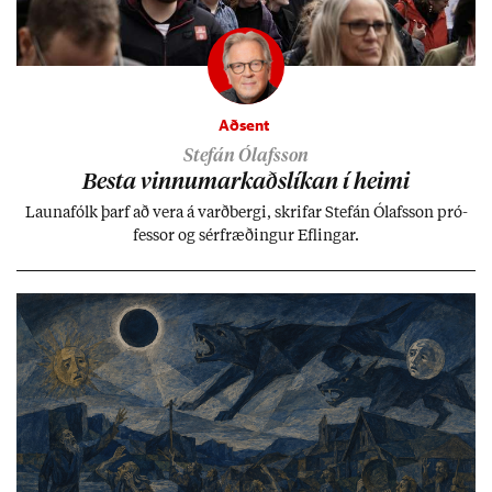
Aðsent
Stefán Ólafsson
Besta vinnu­mark­aðs­lík­an í heimi
Launa­fólk þarf að vera á varð­bergi, skrif­ar Stefán Ólafs­son pró­
fess­or og sér­fræð­ing­ur Efl­ing­ar.