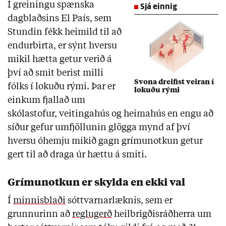
Í greiningu spænska
Sjá einnig
dagblaðsins El País, sem
Stundin fékk heimild til að
endurbirta, er sýnt hversu
mikil hætta getur verið á
því að smit berist milli
Svona dreifist veiran í
fólks í lokuðu rými. Þar er
lokuðu rými
einkum fjallað um
skólastofur, veitingahús og heimahús en engu að
síður gefur umfjöllunin glögga mynd af því
hversu óhemju mikið gagn grímunotkun getur
gert til að draga úr hættu á smiti.
Grímunotkun er skylda en ekki val
Í
minnisblaði
sóttvarnarlæknis, sem er
grunnurinn að
reglugerð
heilbrigðisráðherra um