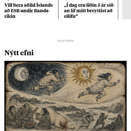
Vill bera að­ild Ís­lands
„Í dag eru lið­in 5 ár síð­
Kre
að ESB und­ir Banda­
an líf mitt breytt­ist að
af 
rík­in
ei­lífu“
Nýtt efni