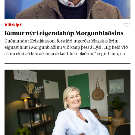
Viðskipti
1
Kem­ur nýr í eig­enda­hóp Morg­un­blaðs­ins
Guð­mund­ur Kristjáns­son, for­stjóri út­gerð­ar­fé­lags­ins Brim,
eign­ast hlut í Morg­un­blað­inu við kaup þess á Lýsi. „Ég held við
sé­um ekki að fara að auka okk­ar hlut í blað­inu,“ seg­ir hann, en
eig­end­ur blaðs­ins úr röð­um út­gerð­ar­manna greiddu ta­prekst­ur
þess í fyrra með 600 millj­óna hluta­fjáraukn­ingu.