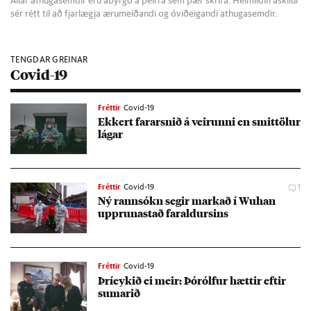
sér rétt til að fjarlægja ærumeiðandi og óviðeigandi athugasemdir.
TENGDAR GREINAR
Covid-19
Fréttir
Covid-19
Ekk­ert far­arsnið á veirunni en smit­töl­ur
lág­ar
Fréttir
Covid-19
1
Ný rann­sókn seg­ir mark­að í Wu­h­an
upp­runastað far­ald­urs­ins
Fréttir
Covid-19
Þríeyk­ið ei meir: Þórólf­ur hætt­ir eft­ir
sumar­ið