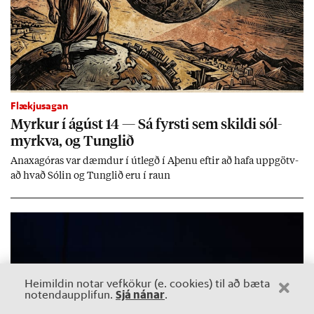
Flækjusagan
Myrk­ur í ág­úst 14 — Sá fyrsti sem skildi sól­
myrkva, og Tungl­ið
An­axagór­as var dæmd­ur í út­legð í Aþenu eft­ir að hafa upp­götv­
að hvað Sól­in og Tungl­ið eru í raun
Heimildin notar vefkökur (e. cookies) til að bæta
Sjá nánar
notendaupplifun.
.