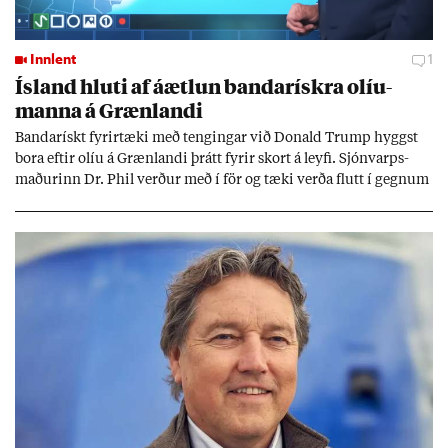
Innlent
1
Ís­land hluti af áætl­un banda­rískra ol­íu­
manna á Græn­landi
Banda­rískt fyr­ir­tæki með teng­ing­ar við Don­ald Trump hyggst
bora eft­ir olíu á Græn­landi þrátt fyr­ir skort á leyfi. Sjón­varps­
mað­ur­inn Dr. Phil verð­ur með í för og tæki verða flutt í gegn­um
Ís­land af um­deilda stór­fyr­ir­tæk­inu Halli­burt­on.