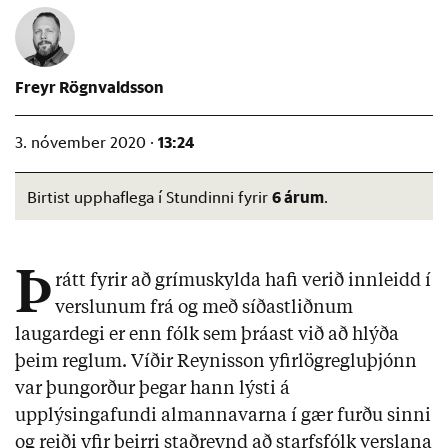
Freyr Rögnvaldsson
13:24
3. nóvember 2020 ·
6 árum
Birtist upphaflega í Stundinni fyrir
.
Þ
rátt fyrir að grímuskylda hafi verið innleidd í
verslunum frá og með síðastliðnum
laugardegi er enn fólk sem þráast við að hlýða
þeim reglum. Víðir Reynisson yfirlögregluþjónn
var þungorður þegar hann lýsti á
upplýsingafundi almannavarna í gær furðu sinni
og reiði yfir þeirri staðreynd að starfsfólk verslana