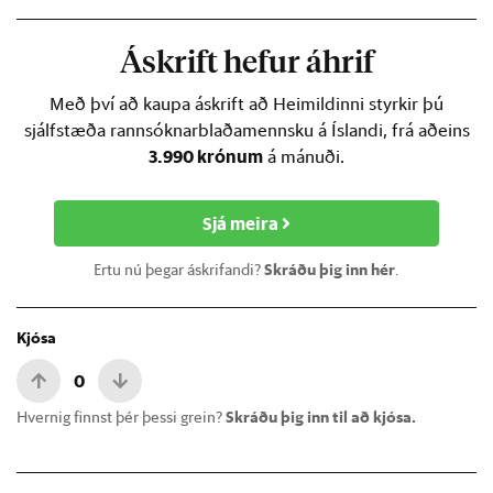
Áskrift hefur áhrif
Með því að kaupa áskrift að Heimildinni styrkir þú
sjálfstæða rannsóknarblaðamennsku á Íslandi, frá aðeins
3.990 krónum
á mánuði.
Sjá meira
Ertu nú þegar áskrifandi?
Skráðu þig inn hér
.
Kjósa
0
Hvernig finnst þér þessi grein?
Skráðu þig inn til að kjósa.