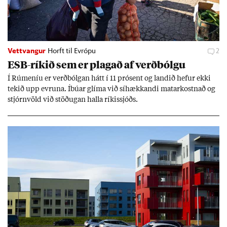
Vettvangur
Horft til Evrópu
2
ESB-rík­ið sem er plag­að af verð­bólgu
Í Rúm­en­íu er verð­bólg­an hátt í 11 pró­sent og land­ið hef­ur ekki
tek­ið upp evr­una. Íbú­ar glíma við sí­hækk­andi mat­ar­kostn­að og
stjórn­völd við stöð­ug­an halla rík­is­sjóðs.