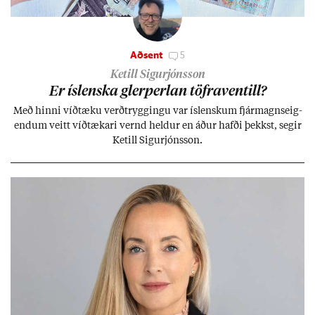
Aðsent
5
Ketill Sigurjónsson
Er ís­lenska glerperl­an töfra­ventill?
Með hinni víð­tæku verð­trygg­ingu var ís­lensk­um fjár­magns­eig­
end­um veitt víð­tæk­ari vernd held­ur en áð­ur hafði þekkst, seg­ir
Ketill Sig­ur­jóns­son.