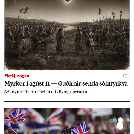
Flækjusagan
1
Myrk­ur í ág­úst 11 — Guð­irn­ir senda sól­myrkva
Sól­myrkvi hef­ur áhrif á mik­il­væga orr­ustu.