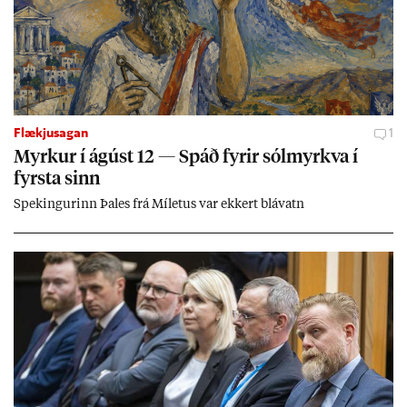
Flækjusagan
1
Myrk­ur í ág­úst 12 — Spáð fyr­ir sól­myrkva í
fyrsta sinn
Spek­ing­ur­inn Þa­les frá Míletus var ekk­ert blá­vatn