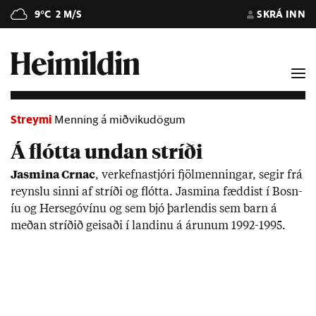
9°C
2 M/S
SKRÁ INN
Streymi
Menning á miðvikudögum
Á flótta undan stríði
Jasmina Crnac
, verk­efna­stjóri fjöl­menn­ing­ar, seg­ir frá
reynslu sinni af stríði og flótta. Jasmina fædd­ist í Bosn­
íu og Her­segóvínu og sem bjó þar­lend­is sem barn á
með­an stríð­ið geis­aði í land­inu á ár­un­um 1992-1995.