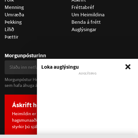
Menning
Fréttabréf
Umræða
Um Heimildina
Þekking
Benda á frétt
Lífið
Auglýsingar
Þættir
Morgunpósturinn
Loka auglýsingu
Skrá mig
Morgunpóstur Heimildarinnar berst alla morgna og er fyrir öll þau
sem hafa áhuga á fréttum og þjóðfélagsumræðu.
Áskrift hefur áhrif
Heimildin er í dreifðu eignarhaldi og óháð
hagsmunaaðilum. Með því að kaupa áskrift að Heimildinni
styrkir þú sjálfstæða rannsóknarblaðamennsku.
Sjá meira