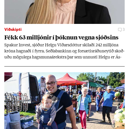
Viðskipti
3
Fékk 63 millj­ón­ir í þókn­un vegna sjóðs­ins
Spak­ur In­vest, sjóð­ur Helgu Við­ars­dótt­ur skil­aði 242 millj­óna
króna hagn­aði í fyrra. Seðla­bank­inn og for­sæt­is­ráðu­neyt­ið skoð­
uðu mögu­lega hags­muna­árekstra þar sem unnusti Helgu er Ás­
geir Jóns­son seðla­banka­stjóri.