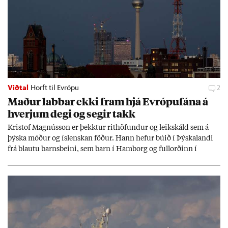
Viðtal
Horft til Evrópu
2
Mað­ur labb­ar ekki fram hjá Evr­ópuf­ána á
hverj­um degi og seg­ir takk
Kri­stof Magnús­son er þekkt­ur rit­höf­und­ur og leik­skáld sem á
þýska móð­ur og ís­lensk­an föð­ur. Hann hef­ur bú­ið í Þýskalandi
frá blautu barns­beini, sem barn í Ham­borg og full­orð­inn í
Berlín, en er vel kunn­ug­ur á Ís­landi og tal­ar ís­lensku. Hvernig
ætli hann upp­lifi að búa í landi inn­an Evr­ópu­sam­bands­ins?