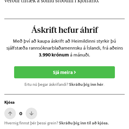
verður tiltæk á sömu stöðum í kjölfarið.
Áskrift hefur áhrif
Með því að kaupa áskrift að Heimildinni styrkir þú
sjálfstæða rannsóknarblaðamennsku á Íslandi, frá aðeins
3.990 krónum
á mánuði.
Sjá meira
Ertu nú þegar áskrifandi?
Skráðu þig inn hér
.
Kjósa
0
Hvernig finnst þér þessi grein?
Skráðu þig inn til að kjósa.