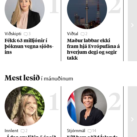
1
2
Viðskipti
3
Viðtal
2
Efn
Fékk 63 millj­ón­ir í
Mað­ur labb­ar ekki
Vex
þókn­un vegna sjóðs­
fram hjá Evr­ópuf­ána á
of 
ins
hverj­um degi og seg­ir
ára
takk
Mest lesið
í mánuðinum
1
2
Innlent
2
Stjórnmál
14
Stj