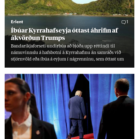
Erlent
1
Íbú­ar Kyrra­hafs­eyja ótt­ast áhrif­in af
ákvörð­un Trumps
Banda­ríkja­for­seti und­ir­búa að bjóða upp rétt­indi til
námu­vinnslu á hafs­botni á Kyrra­haf­inu án sam­ráðs við
stjórn­völd eða íbúa á eyj­um í ná­grenn­inu, sem ótt­ast um
lífs­við­ur­væri sitt og um­hverfi.