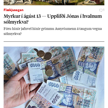
Flækjusagan
1
Myrk­ur í ág­úst 13 — Upp­lifði Jón­as í hvaln­um
sól­myrkva?
Fóru hinir jafn­vel hinir grimmu Ass­yríu­menn á taug­um vegna
sól­myrkva?