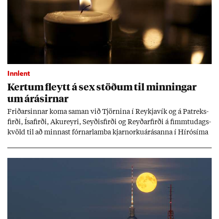
Innlent
Kert­um fleytt á sex stöð­um til minn­ing­ar
um árás­irn­ar
Frið­arsinn­ar koma sam­an við Tjörn­ina í Reykja­vík og á Pat­reks­
firði, Ísa­firði, Ak­ur­eyri, Seyð­is­firði og Reyð­ar­firði á fimmtu­dags­
kvöld til að minn­ast fórn­ar­lamba kjarn­orku­árás­anna í Hírósíma
og Naga­sakí.