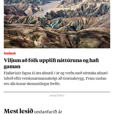
Innlent
Vilj­um að fólk upp­lifi nátt­úr­una og hafi
gam­an
Fjalla­vin­ir fagna 15 ára af­mæli í ár og verða með sér­staka af­mæl­
is­ferð eft­ir versl­un­ar­manna­helgi að Græna­hrygg. Fram und­an
eru alls kon­ar skemmti­leg­ar ferð­ir.
Mest lesið
undanfarið ár