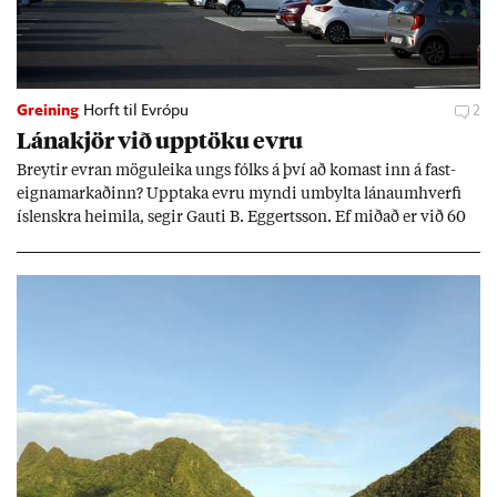
Greining
Horft til Evrópu
2
Lána­kjör við upp­töku evru
Breyt­ir evr­an mögu­leika ungs fólks á því að kom­ast inn á fast­
eigna­mark­að­inn? Upp­taka evru myndi um­bylta lánaum­hverfi
ís­lenskra heim­ila, seg­ir Gauti B. Eggerts­son. Ef mið­að er við 60
millj­óna króna lán til 25 ára myndi mán­að­ar­leg greiðslu­byrði
lækka um þriðj­ung.