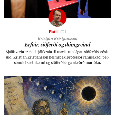
Pistill
1
Kristján Kristjánsson
Erfð­ir, sið­ferði og dómgreind
Sjálf­hverfa er ekki sjálf­krafa til marks um lág­an sið­ferð­is­þrösk­
uld. Kristján Kristjáns­son heim­speki­pró­fess­or rann­sak­aði per­
sónu­leika­ein­kenni og sið­ferð­is­lega ákvörð­un­ar­töku.