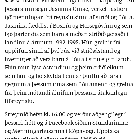
samstarfi við Menningarhúsin í Kópavogi. Að
þessu sinni segir Jasmina Crnac, verkefnastjóri
fjölmenningar, frá reynslu sinni af stríði og flótta.
Jasmina fæddist í Bosníu og Hersegóvínu og sem
bjó þarlendis sem barn á meðan stríðið geisaði í
landinu á árunum 1992-1995. Hún greinir frá
upplifun sinni af því búa við stríðsástand og
hvernig er að vera barn á flótta í sínu eigin landi.
Hún mun lýsa ástandinu og þeim erfiðleikum
sem hún og fjölskylda hennar þurftu að fara í
gegnum á þessum tíma sem flóttamenn og greina
frá þeim mótandi áhrifum þessarar átakanlegu
lífsreynslu.
Streymið hefst kl. 16:00 og verður aðgengilegt í
þessari frétt og á Facebook-síðum Stundarinnar
og Menningarhúsanna í Kópavogi. Upptaka