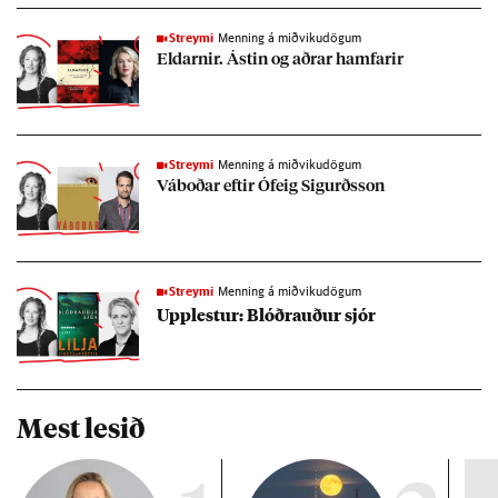
Streymi
Menning á miðvikudögum
Eld­arn­ir. Ást­in og aðr­ar ham­far­ir
Streymi
Menning á miðvikudögum
Vá­boð­ar eft­ir Ófeig Sig­urðs­son
Streymi
Menning á miðvikudögum
Upp­lest­ur: Blóð­rauð­ur sjór
Mest lesið