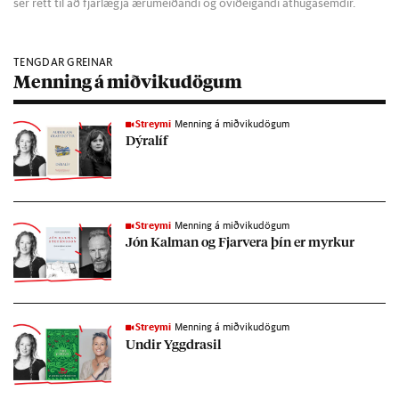
sér rétt til að fjarlægja ærumeiðandi og óviðeigandi athugasemdir.
TENGDAR GREINAR
Menning á miðvikudögum
Streymi
Menning á miðvikudögum
Dýra­líf
Streymi
Menning á miðvikudögum
Jón Kalm­an og Fjar­vera þín er myrk­ur
Streymi
Menning á miðvikudögum
Und­ir Yggdras­il