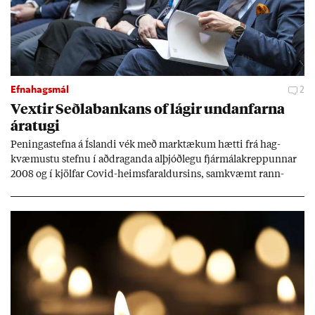
Efnahagsmál
2
Vext­ir Seðla­bank­ans of lág­ir und­an­farna
ára­tugi
Pen­inga­stefna á Ís­landi vék með mark­tæk­um hætti frá hag­
kvæm­ustu stefnu í að­drag­anda al­þjóð­legu fjár­málakrepp­unn­ar
2008 og í kjöl­far Covid-heims­far­ald­urs­ins, sam­kvæmt rann­
sókn­ar­rit­gerð Seðla­bank­ans. Vext­ir hafa al­mennt ver­ið of lág­ir.
Tíð áföll og óvissa tor­velda hag­stjórn á Ís­landi.