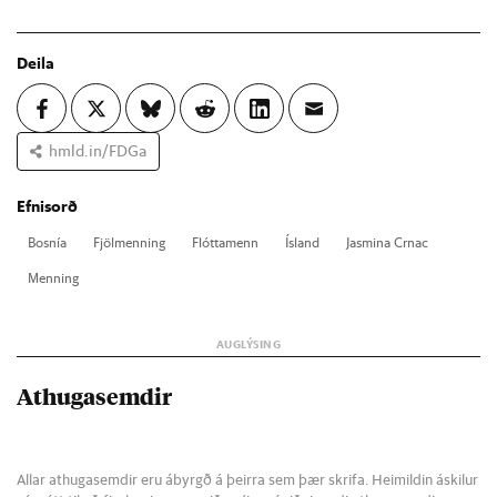
Deila
hmld.in/FDGa
Efnisorð
Bosn­ía
Fjöl­menn­ing
Flótta­menn
Ís­land
Jasmina Crnac
Menn­ing
Athugasemdir
Allar athugasemdir eru ábyrgð á þeirra sem þær skrifa. Heimildin áskilur