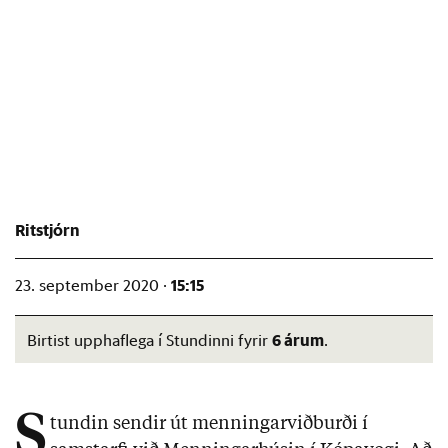
Ritstjórn
15:15
23. september 2020 ·
6 árum
Birtist upphaflega í Stundinni fyrir
.
S
tundin sendir út menningarviðburði í