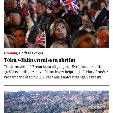
Greining
Horft til Evrópu
Tóku völd­in en misstu áhrif­in
Tíu ár­um eft­ir að Bret­ar kusu að ganga úr Evr­ópu­sam­band­inu
greiða Ís­lend­ing­ar at­kvæði um hvort hefja eigi að­ild­ar­við­ræð­ur
við sam­band­ið að nýju. Hvaða áhrif hafði út­gang­an á breskt
sam­fé­lag og hvaða lex­íu geta Ís­lend­ing­ar lært af henni?