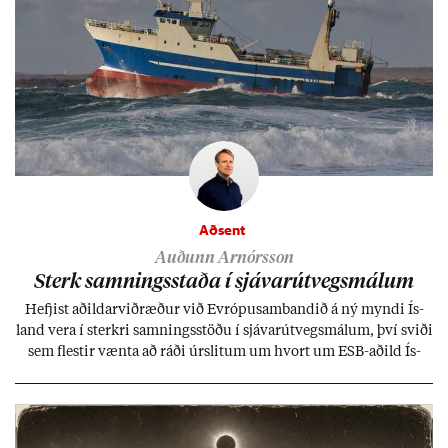
Aðsent
Auðunn Arnórsson
Sterk samn­ings­staða í sjáv­ar­út­vegs­mál­um
Hefj­ist að­ild­ar­við­ræð­ur við Evr­ópu­sam­band­ið á ný myndi Ís­
land vera í sterkri samn­ings­stöðu í sjáv­ar­út­vegs­mál­um, því sviði
sem flest­ir vænta að ráði úr­slit­um um hvort um ESB-að­ild Ís­
lands geti sam­ist. Hvað land­bún­að­ar­mál snert­ir myndi stuðn­
ing­ur við bænd­ur og dreif­býli breyt­ast mik­ið frá nú­ver­andi
kerfi, en sveigj­an­leiki til lausna er um­tals­verð­ur.