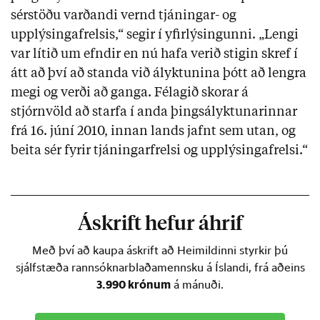
sérstöðu varðandi vernd tjáningar- og
upplýsingafrelsis,“ segir í yfirlýsingunni. „Lengi
var lítið um efndir en nú hafa verið stigin skref í
átt að því að standa við ályktunina þótt að lengra
megi og verði að ganga. Félagið skorar á
stjórnvöld að starfa í anda þingsályktunarinnar
frá 16. júní 2010, innan lands jafnt sem utan, og
beita sér fyrir tjáningarfrelsi og upplýsingafrelsi.“
Áskrift hefur áhrif
Með því að kaupa áskrift að Heimildinni styrkir þú
sjálfstæða rannsóknarblaðamennsku á Íslandi, frá aðeins
3.990 krónum
á mánuði.