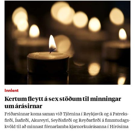
Innlent
Kert­um fleytt á sex stöð­um til minn­ing­ar
um árás­irn­ar
Frið­arsinn­ar koma sam­an við Tjörn­ina í Reykja­vík og á Pat­reks­
firði, Ísa­firði, Ak­ur­eyri, Seyð­is­firði og Reyð­ar­firði á fimmtu­dags­
kvöld til að minn­ast fórn­ar­lamba kjarn­orku­árás­anna í Hírósíma
og Naga­sakí.