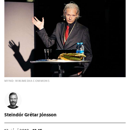
MYND: WIKIMEDIA COMMONS
Steindór Grétar Jónsson