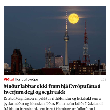
Viðtal
Horft til Evrópu
2
Mað­ur labb­ar ekki fram hjá Evr­ópuf­ána á
hverj­um degi og seg­ir takk
Kri­stof Magnús­son er þekkt­ur rit­höf­und­ur og leik­skáld sem á
þýska móð­ur og ís­lensk­an föð­ur. Hann hef­ur bú­ið í Þýskalandi
frá blautu barns­beini, sem barn í Ham­borg og full­orð­inn í