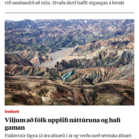
við sam­band­ið að nýju. Hvaða áhrif hafði út­gang­an á breskt
sam­fé­lag og hvaða lex­íu geta Ís­lend­ing­ar lært af henni?
Innlent
Vilj­um að fólk upp­lifi nátt­úr­una og hafi
gam­an
Fjalla­vin­ir fagna 15 ára af­mæli í ár og verða með sér­staka af­mæl­