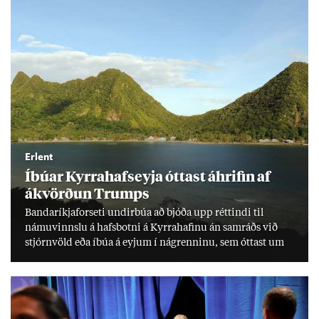
Erlent
Íbú­ar Kyrra­hafs­eyja ótt­ast áhrif­in af
ákvörð­un Trumps
Banda­ríkja­for­seti und­ir­búa að bjóða upp rétt­indi til
námu­vinnslu á hafs­botni á Kyrra­haf­inu án sam­ráðs við
stjórn­völd eða íbúa á eyj­um í ná­grenn­inu, sem ótt­ast um
lífs­við­ur­væri sitt og um­hverfi.