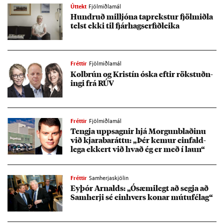
Úttekt
Fjölmiðlamál
Hundruð millj­óna ta­prekst­ur fjöl­miðla
telst ekki til fjár­hagserf­ið­leika
Fréttir
Fjölmiðlamál
Kol­brún og Krist­ín óska eft­ir rök­stuðn­
ingi frá RÚV
Fréttir
Fjölmiðlamál
Tengja upp­sagn­ir hjá Morg­un­blað­inu
við kjara­bar­áttu: „Þér kem­ur ein­fald­
lega ekk­ert við hvað ég er með í laun“
Fréttir
Samherjaskjölin
Ey­þór Arn­alds: „Ósæmi­legt að segja að
Sam­herji sé ein­hvers kon­ar mútu­fé­lag“