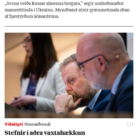
„Svona veiða Rúss­ar al­menna borg­ara,“ seg­ir um­boðs­mað­ur
mann­rétt­inda í Úkraínu. Mynd­band sýn­ir græn­met­issala elt­an
af fjar­stýrð­um árás­ar­dróna.
Viðskipti
Húsnæðismál
1
Stefn­ir í aðra vaxta­hækk­un