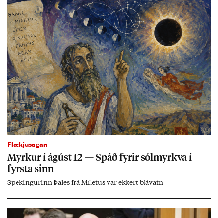
Flækjusagan
Myrk­ur í ág­úst 12 — Spáð fyr­ir sól­myrkva í
fyrsta sinn
Spek­ing­ur­inn Þa­les frá Míletus var ekk­ert blá­vatn