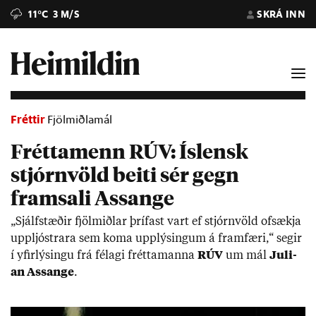
11°C
3 M/S
SKRÁ INN
Fréttir
Fjölmiðlamál
Fréttamenn RÚV: Íslensk
stjórnvöld beiti sér gegn
framsali Assange
„Sjálf­stæð­ir fjöl­miðl­ar þríf­ast vart ef stjórn­völd ofsækja
upp­ljóstr­ara sem koma upp­lýs­ing­um á fram­færi,“ seg­ir
í yf­ir­lýs­ingu frá fé­lagi frétta­manna
RÚV
um mál
Ju­li­
an Assange
.