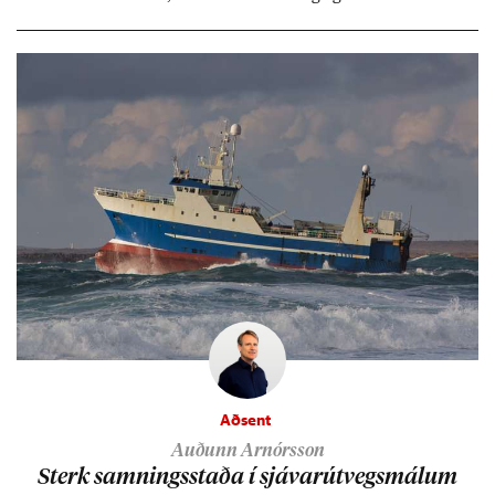
Berlín, en er vel kunn­ug­ur á Ís­landi og tal­ar ís­lensku. Hvernig
ætli hann upp­lifi að búa í landi inn­an Evr­ópu­sam­bands­ins?
Aðsent
Auðunn Arnórsson
Sterk samn­ings­staða í sjáv­ar­út­vegs­mál­um