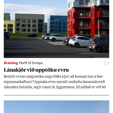
Greining
Horft til Evrópu
1
Lána­kjör við upp­töku evru
Breyt­ir evr­an mögu­leika ungs fólks á því að kom­ast inn á fast­
eigna­mark­að­inn? Upp­taka evru myndi um­bylta lánaum­hverfi
ís­lenskra heim­ila, seg­ir Gauti B. Eggerts­son. Ef mið­að er við 60
millj­óna króna lán til 25 ára myndi mán­að­ar­leg greiðslu­byrði
lækka um þriðj­ung.