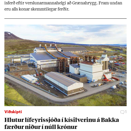
is­ferð eft­ir versl­un­ar­manna­helgi að Græna­hrygg. Fram und­an
eru alls kon­ar skemmti­leg­ar ferð­ir.
Viðskipti
1
Hlut­ur líf­eyr­is­sjóða í kís­il­ver­inu á Bakka
færð­ur nið­ur í núll krón­ur