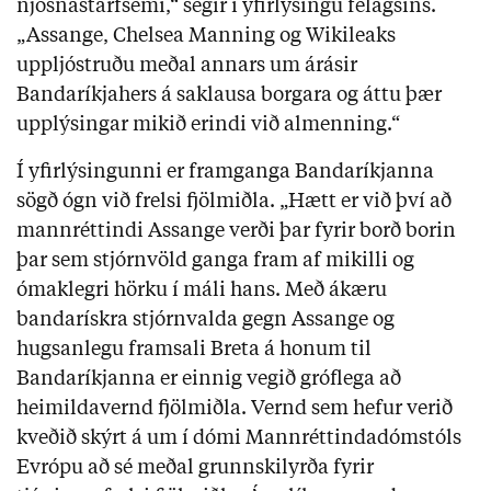
njósnastarfsemi,“ segir í yfirlýsingu félagsins.
„Assange, Chelsea Manning og Wikileaks
uppljóstruðu meðal annars um árásir
Bandaríkjahers á saklausa borgara og áttu þær
upplýsingar mikið erindi við almenning.“
Í yfirlýsingunni er framganga Bandaríkjanna
sögð ógn við frelsi fjölmiðla. „Hætt er við því að
mannréttindi Assange verði þar fyrir borð borin
þar sem stjórnvöld ganga fram af mikilli og
ómaklegri hörku í máli hans. Með ákæru
bandarískra stjórnvalda gegn Assange og
hugsanlegu framsali Breta á honum til
Bandaríkjanna er einnig vegið gróflega að
heimildavernd fjölmiðla. Vernd sem hefur verið
kveðið skýrt á um í dómi Mannréttindadómstóls
Evrópu að sé meðal grunnskilyrða fyrir