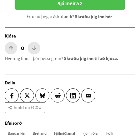
Sjá meira
Ertu nú þegar áskrifandi?
Skráðu þig inn hér
.
Kjósa
0
Hvernig finnst þér þessi grein?
Skráðu þig inn til að kjósa.
Deila
hmld.in/FCXw
Efnisorð
Banda­rík­in
Bret­land
Fjöl­miðla­mál
Fjöl­miðl­ar
Fólk