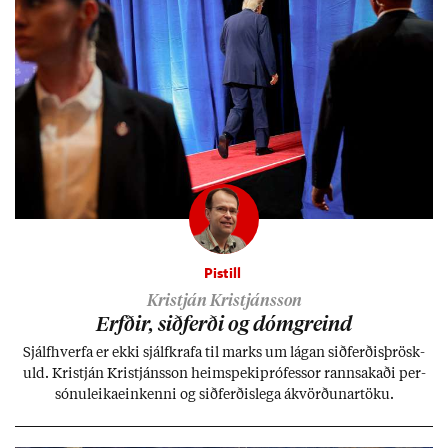
Pistill
Kristján Kristjánsson
Erfð­ir, sið­ferði og dómgreind
Sjálf­hverfa er ekki sjálf­krafa til marks um lág­an sið­ferð­is­þrösk­
uld. Kristján Kristjáns­son heim­speki­pró­fess­or rann­sak­aði per­
sónu­leika­ein­kenni og sið­ferð­is­lega ákvörð­un­ar­töku.