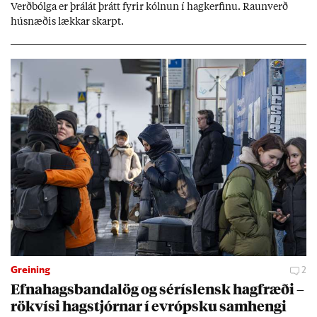
Verð­bólga er þrálát þrátt fyr­ir kóln­un í hag­kerf­inu. Raun­verð
hús­næð­is lækk­ar skarpt.
Greining
2
Efna­hags­banda­lög og sér­ís­lensk hag­fræði –
rök­vísi hag­stjórn­ar í evr­ópsku sam­hengi