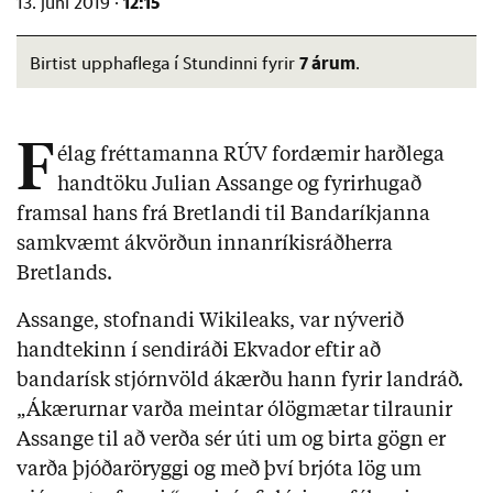
12:15
13. júní 2019 ·
7 árum
Birtist upphaflega í Stundinni fyrir
.
F
élag fréttamanna RÚV fordæmir harðlega
handtöku Julian Assange og fyrirhugað
framsal hans frá Bretlandi til Bandaríkjanna
samkvæmt ákvörðun innanríkisráðherra
Bretlands.
Assange, stofnandi Wikileaks, var nýverið
handtekinn í sendiráði Ekvador eftir að
bandarísk stjórnvöld ákærðu hann fyrir landráð.
„Ákærurnar varða meintar ólögmætar tilraunir
Assange til að verða sér úti um og birta gögn er
varða þjóðaröryggi og með því brjóta lög um