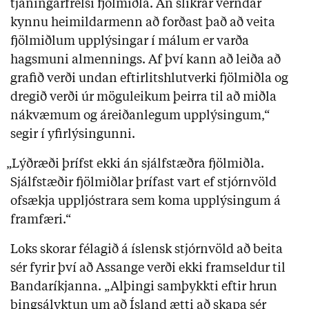
tjáningarfrelsi fjölmiðla. Án slíkrar verndar
kynnu heimildarmenn að forðast það að veita
fjölmiðlum upplýsingar í málum er varða
hagsmuni almennings. Af því kann að leiða að
grafið verði undan eftirlitshlutverki fjölmiðla og
dregið verði úr möguleikum þeirra til að miðla
nákvæmum og áreiðanlegum upplýsingum,“
segir í yfirlýsingunni.
„Lýðræði þrífst ekki án sjálfstæðra fjölmiðla.
Sjálfstæðir fjölmiðlar þrífast vart ef stjórnvöld
ofsækja uppljóstrara sem koma upplýsingum á
framfæri.“
Loks skorar félagið á íslensk stjórnvöld að beita
sér fyrir því að Assange verði ekki framseldur til
Bandaríkjanna. „Alþingi samþykkti eftir hrun
þingsályktun um að Ísland ætti að skapa sér