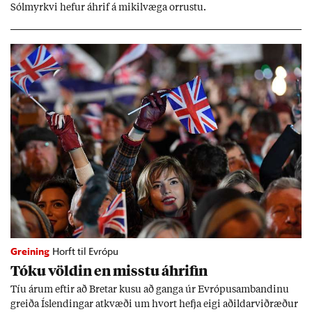
Sól­myrkvi hef­ur áhrif á mik­il­væga orr­ustu.
Greining
Horft til Evrópu
Tóku völd­in en misstu áhrif­in
Tíu ár­um eft­ir að Bret­ar kusu að ganga úr Evr­ópu­sam­band­inu
greiða Ís­lend­ing­ar at­kvæði um hvort hefja eigi að­ild­ar­við­ræð­ur