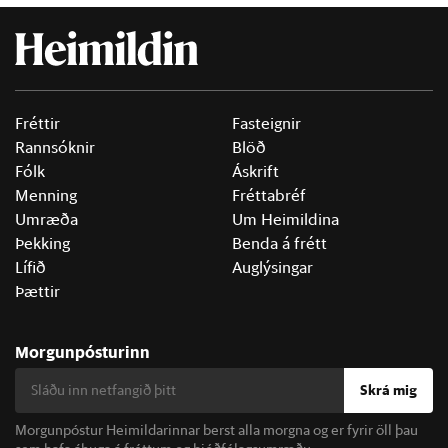
Fréttir
Fasteignir
Rannsóknir
Blöð
Fólk
Áskrift
Menning
Fréttabréf
Umræða
Um Heimildina
Þekking
Benda á frétt
Lífið
Auglýsingar
Þættir
Morgunpósturinn
Skrá mig
Morgunpóstur Heimildarinnar berst alla morgna og er fyrir öll þau