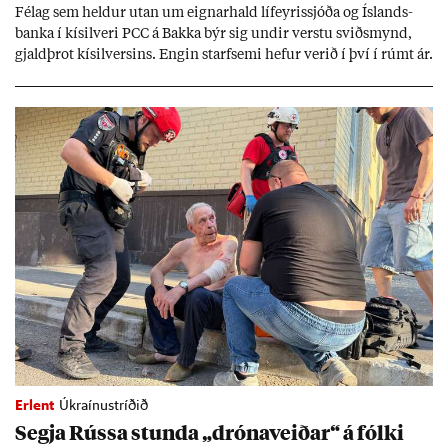
Fé­lag sem held­ur ut­an um eign­ar­hald líf­eyr­is­sjóða og Ís­lands­
banka í kís­il­veri PCC á Bakka býr sig und­ir verstu sviðs­mynd,
gjald­þrot kís­il­vers­ins. Eng­in starf­semi hef­ur ver­ið í því í rúmt ár.
Erlent
Úkraínustríðið
Segja Rússa stunda „dróna­veið­ar“ á fólki