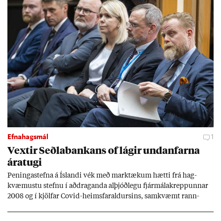
Efnahagsmál
1
Vext­ir Seðla­bank­ans of lág­ir und­an­farna
ára­tugi
Pen­inga­stefna á Ís­landi vék með mark­tæk­um hætti frá hag­
kvæm­ustu stefnu í að­drag­anda al­þjóð­legu fjár­málakrepp­unn­ar
2008 og í kjöl­far Covid-heims­far­ald­urs­ins, sam­kvæmt rann­
sókn­ar­rit­gerð Seðla­bank­ans. Vext­ir hafa al­mennt ver­ið of lág­ir.
Tíð áföll og óvissa tor­velda hag­stjórn á Ís­landi.