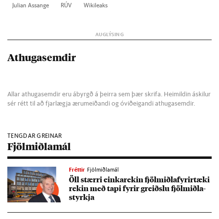
Ju­li­an Assange
RÚV
Wiki­leaks
Athugasemdir
Allar athugasemdir eru ábyrgð á þeirra sem þær skrifa. Heimildin áskilur
sér rétt til að fjarlægja ærumeiðandi og óviðeigandi athugasemdir.
TENGDAR GREINAR
Fjölmiðlamál
Fréttir
Fjölmiðlamál
Öll stærri einka­rek­in fjöl­miðla­fyr­ir­tæki
rek­in með tapi fyr­ir greiðslu fjöl­miðla­
styrkja