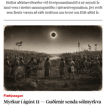
Hefj­ist að­ild­ar­við­ræð­ur við Evr­ópu­sam­band­ið á ný myndi Ís­
land vera í sterkri samn­ings­stöðu í sjáv­ar­út­vegs­mál­um, því sviði
sem flest­ir vænta að ráði úr­slit­um um hvort um ESB-að­ild Ís­
lands geti sam­ist. Hvað land­bún­að­ar­mál snert­ir myndi stuðn­
ing­ur við bænd­ur og dreif­býli breyt­ast mik­ið frá nú­ver­andi
kerfi, en sveigj­an­leiki til lausna er um­tals­verð­ur.
Flækjusagan
Myrk­ur í ág­úst 11 — Guð­irn­ir senda sól­myrkva