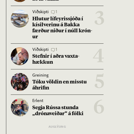
Viðskipti
1
3
Hlut­ur líf­eyr­is­sjóða í
kís­il­ver­inu á Bakka
færð­ur nið­ur í núll krón­
ur
Viðskipti
1
4
Stefn­ir í aðra vaxta­
hækk­un
Greining
5
Tóku völd­in en misstu
áhrif­in
Erlent
6
Segja Rússa stunda
„dróna­veið­ar“ á fólki