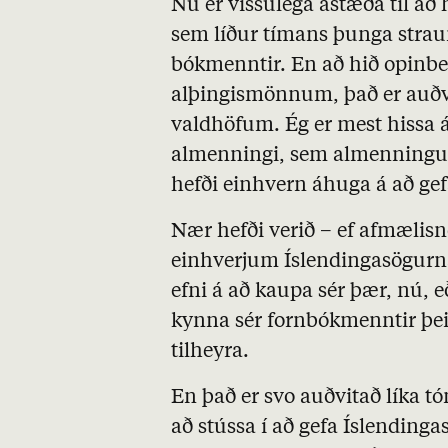
Nú er vissulega ástæða til að
sem líður tímans þunga straum
bókmenntir. En að hið opinber
alþingismönnum, það er auðvi
valdhöfum. Ég er mest hissa 
almenningi, sem almenningur
hefði einhvern áhuga á að 
Nær hefði verið – ef afmælisn
einhverjum Íslendingasögurna
efni á að kaupa sér þær, nú,
kynna sér fornbókmenntir þeir
tilheyra.
En það er svo auðvitað líka tó
að stússa í að gefa Íslending