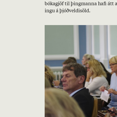
bóka­gjöf til þing­manna hafi átt a
ingu á þjóð­veldis­öld.