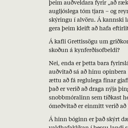
þeim auðveldara fyrir „að rækja
augljóslega tóm tjara – og rey
skýringu í alvöru. Á kannski l
gera þeim kleift að hafa eftirli
Á kafli Grettissögu um griðk
skoðun á kynferðisofbeldi?
Nei, enda er þetta bara fyrirsl
auðvitað sá að hinu opinbera 
ættu að fá reglulega fínar gja
það er verið að draga nýja þin
snobbmóralinn sem tíðkast hef
ómeðvitað er einmitt verið að 
Á hinn bóginn er það skýrt d