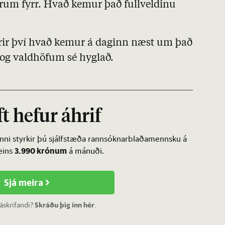
árum fyrr. Hvað kemur það fullveldinu
fyrir því hvað kemur á daginn næst um það
i og valdhöfum sé hyglað.
t hefur áhrif
inni styrkir þú sjálfstæða rannsóknarblaðamennsku á
3.990 krónum
ðeins
á mánuði.
Sjá meira
 áskrifandi?
Skráðu þig inn hér
.