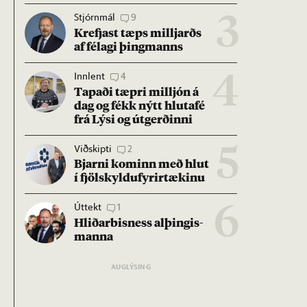
Stjórnmál
9
3
Krefjast tæps millj­arðs
af fé­lagi þing­manns
Innlent
4
4
Tap­aði tæpri millj­ón á
dag og fékk nýtt hluta­fé
frá Lýsi og út­gerð­inni
Viðskipti
2
5
Bjarni kom­inn með hlut
í fjöl­skyldu­fyr­ir­tæk­inu
Úttekt
1
6
Hlið­ar­bis­ness al­þing­is­
manna