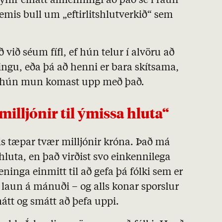
sýnir einatt almenningi að það sé í raun
emis bull um „eftirlitshlutverkið“ sem
við séum fífl, ef hún telur í alvöru að
gu, eða þá að henni er bara skítsama,
it hún mun komast upp með það.
 milljónir til ýmissa hluta“
 tæpar tvær milljónir króna. Það má
 hluta, en það virðist svo einkennilega
eninga einmitt til að gefa þá fólki sem er
í laun á mánuði – og alls konar sporslur
mátt og smátt að þefa uppi.