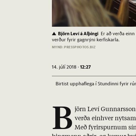
Björn Leví á Alþingi
Er að verða einn
verður fyrir gagnrýni kerfiskarla.
MYND: PRESSPHOTOS.BIZ
12:27
14. júlí 2018 ·
Birtist upphaflega í Stundinni fyrir
B
jörn Leví Gunnarsson,
verða einhver nytsam
Með fyrirspurnum sín