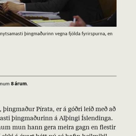
 nytsamasti þingmaðurinn vegna fjölda fyrirspurna, en
8 árum
 rúmum
.
 þingmaður Pírata, er á góðri leið með að
asti þingmaðurinn á Alþingi Íslendinga.
um mun hann gera meira gagn en flestir