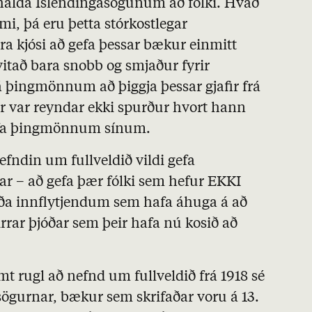
 halda Íslendingasögunum að fólki. Hvað
i, þá eru þetta stórkostlegar
a kjósi að gefa þessar bækur einmitt
tað bara snobb og smjaður fyrir
á þingmönnum að þiggja þessar gjafir frá
 var reyndar ekki spurður hvort hann
gefa þingmönnum sínum.
efndin um fullveldið vildi gefa
r – að gefa þær fólki sem hefur EKKI
 eða innflytjendum sem hafa áhuga á að
rar þjóðar sem þeir hafa nú kosið að
mt rugl að nefnd um fullveldið frá 1918 sé
asögurnar, bækur sem skrifaðar voru á 13.