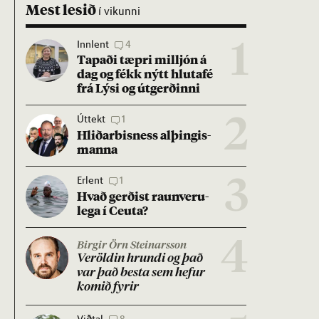
Mest lesið
í vikunni
Innlent
4
1
Tap­aði tæpri millj­ón á
dag og fékk nýtt hluta­fé
frá Lýsi og út­gerð­inni
Úttekt
1
2
Hlið­ar­bis­ness al­þing­is­
manna
Erlent
1
3
Hvað gerð­ist raun­veru­
lega í Ceuta?
4
Birgir Örn Steinarsson
Ver­öld­in hrundi og það
var það besta sem hef­ur
kom­ið fyr­ir
Viðtal
8