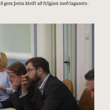
ð gera þeim kleift að fylgj­ast með laga­setn­