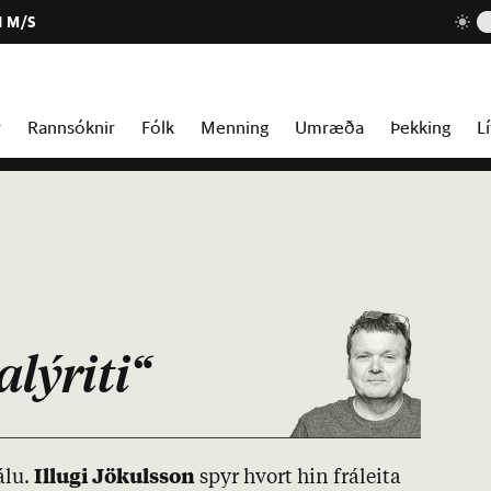
1 M/S
r
Rannsóknir
Fólk
Menning
Umræða
Þekking
Lí
alýriti“
jálu.
Ill­ugi Jök­uls­son
spyr hvort hin frá­leita