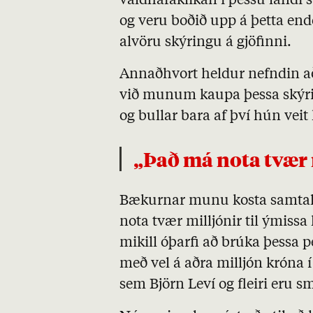
valdhafaklíkan í þessu landi 
og veru boðið upp á þetta end
alvöru skýringu á gjöfinni.
Annaðhvort heldur nefndin að 
við munum kaupa þessa skýrin
og bullar bara af því hún ve
„Það má nota tvær
Bækurnar munu kosta samtals
nota tvær milljónir til ýmissa
mikill óþarfi að brúka þessa p
með vel á aðra milljón króna 
sem Björn Leví og fleiri eru s