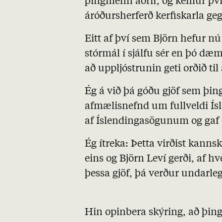
þingmenn aðrir, og kemur því 
áróðursherferð kerfiskarla ge
Eitt af því sem Björn hefur nú
stórmál í sjálfu sér en þó dæ
að uppljóstrunin geti orðið til
Ég á við þá góðu gjöf sem þi
afmælisnefnd um fullveldi Ísl
af Íslendingasögunum og ga
Ég ítreka: Þetta virðist kanns
eins og Björn Leví gerði, af 
þessa gjöf, þá verður undarleg
Hin opinbera skýring, að þin