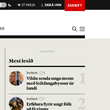
STYRKJA
SKRÁ INN
ÁSKRIFT
fið
Mest lesið
Innlent
8
1
Vildu senda unga menn
með leik­fanga­byss­ur úr
landi
Innlent
1
2
Erf­ið­ara fyr­ir ungt fólk
að fá vinnu