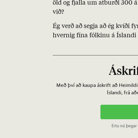
öld og fjalla um atburði 300 
við?
Ég verð að segja að ég kvíði 
hvernig fína fólkinu á Ísland
Áskrif
Með því að kaupa áskrift að Heimild
Íslandi, frá a
Ertu nú þegar