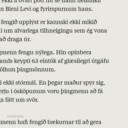
ekki á óvart þótt nú sé hafin heilmikil
gn Birni Leví og fyrirspurnum hans.
 fengið upplýst er kannski ekki mikið
mi um alvarlega tilhneigingu sem ég vona
 að draga úr.
ngmenn fengu nýlega. Hin opinbera
ands keypti 63 eintök af glæsilegri útgáfu
f öllum þingmönnum.
ki ekki stórmál. En þegar maður spyr sig,
hverju í ósköpunum voru þingmenn að fá
a fátt um svör.
gmenn hafi fengið bækurnar til að gera