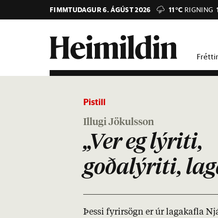
FIMMTUDAGUR 6. ÁGÚST 2026
11°C
RIGNING
Frétti
Pistill
Illugi Jökulsson
„Ver eg lýriti,
goðalýriti, lag
Þessi fyr­ir­sögn er úr lagakafla N