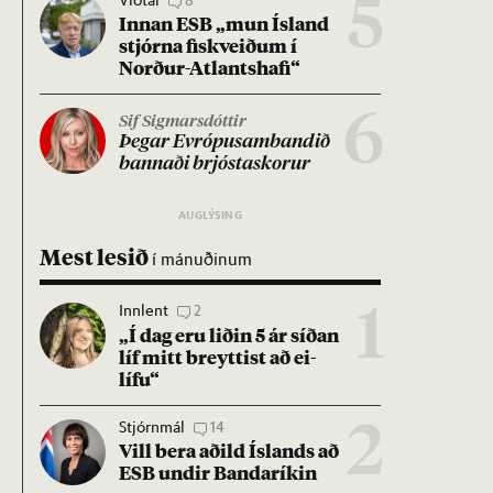
5
Inn­an ESB „mun Ís­land
stjórna fisk­veið­um í
Norð­ur-Atlants­hafi“
6
Sif Sigmarsdóttir
Þeg­ar Evr­ópu­sam­band­ið
bann­aði brjósta­skor­ur
Mest lesið
í mánuðinum
Innlent
2
1
„Í dag eru lið­in 5 ár síð­an
líf mitt breytt­ist að ei­
lífu“
Stjórnmál
14
2
Vill bera að­ild Ís­lands að
ESB und­ir Banda­rík­in