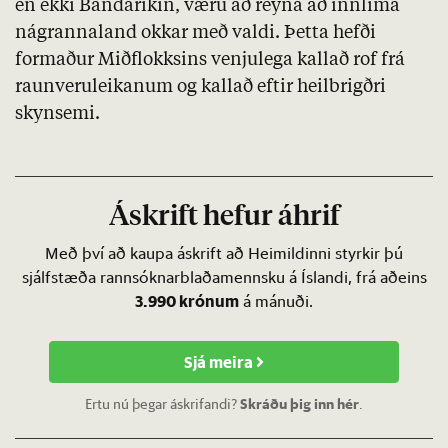
en ekki Bandaríkin, væru að reyna að innlima
nágrannaland okkar með valdi. Þetta hefði
formaður Miðflokksins venjulega kallað rof frá
raunveruleikanum og kallað eftir heilbrigðri
skynsemi.
Áskrift hefur áhrif
Með því að kaupa áskrift að Heimildinni styrkir þú
sjálfstæða rannsóknarblaðamennsku á Íslandi, frá aðeins
3.990 krónum
á mánuði.
Sjá meira
Ertu nú þegar áskrifandi?
Skráðu þig inn hér
.