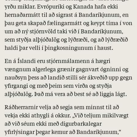
yrðu miklar. Evrópuríki og Kanada hafa ekki
hernaðarmátt til að sigrast á Bandaríkjunum, en
þau geta skapað fælingarmátt og keypt tíma í von
um að ný stjórnvöld taki við í Bandaríkjunum,
sem styðja alþjóðalög og lýðræði, og að lýðræðið
haldi þar velli í þingkosningunum í haust.
En á Íslandi eru stjórnmálamenn á hægri
vængnum algerlega grænir gagnvart ógninni og
nauðsyn þess að landið stilli sér ákveðið upp gegn
yfirgangi og með þeim sem virða og styðja
alþjóðalög. Það má vera að best sé að liggja lágt.
Ráðherrarnir velja að segja sem minnst til að
vekja ekki athygli á okkur. „Við teljum mikilvægt
að við séum ekki með digurbarkalegar
yfirlýsingar þegar kemur að Bandaríkjunum,“