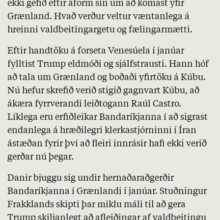
ekki gefið eftir áform sín um að komast yfir
Grænland. Hvað verður veltur væntanlega á
hreinni valdbeitingargetu og fælingarmætti.
Eftir handtöku á forseta Venesúela í janúar
fylltist Trump eldmóði og sjálfstrausti. Hann hóf
að tala um Grænland og boðaði yfirtöku á Kúbu.
Nú hefur skrefið verið stigið gagnvart Kúbu, að
ákæra fyrrverandi leiðtogann Raúl Castro.
Líklega eru erfiðleikar Bandaríkjanna í að sigrast
endanlega á hræðilegri klerkastjórninni í Íran
ástæðan fyrir því að fleiri innrásir hafi ekki verið
gerðar nú þegar.
Danir bjuggu sig undir hernaðaraðgerðir
Bandaríkjanna í Grænlandi í janúar. Stuðningur
Frakklands skipti þar miklu máli til að gera
Trump skiljanlegt að afleiðingar af valdbeitingu