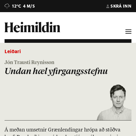
12°C
4 M/S
SKRÁ INN
Leiðari
Jón Trausti Reynisson
Undan hæl yfirgangsstefnu
Á með­an um­setn­ir Græn­lend­ing­ar hrópa að stöðva