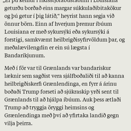
„Ef þú kemur í ríkisstjórabústaðinn í Louisiana
geturðu borðað eins margar súkkulaðibitakökur
og þú getur í þig látið,“ heyrist hann segja við
önnur börn. Einn af hverjum þremur íbúum
Louisiana er með sykursýki eða sykursýki á
forstigi, samkvæmt heilbrigðisyfirvöldum þar, og
meðalævilengdin er ein sú lægsta í
Bandaríkjunum.
Með í för var til Grænlands var bandarískur
læknir sem sagðist vera sjálfboðaliði til að kanna
heilbrigðiskerfi Grænlendinga, en fyrr á árinu
boðaði Trump forseti að sjúkraskip yrði sent til
Grænlands til að hjálpa íbúum. Auk þess ætlaði
Trump að tryggja öryggi heimsins og
Grænlendinga með því að yfirtaka landið gegn
vilja þeirra.