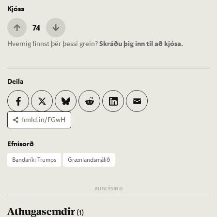
Kjósa
74
Hvernig finnst þér þessi grein?
Skráðu þig inn til að kjósa.
Deila
hmld.in/FGwH
Efnisorð
Banda­ríki Trumps
Græn­lands­mál­ið
Athugasemdir
(1)