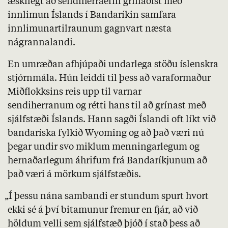
æskilegt að sendiherraefni grínaðist með
innlimun Íslands í Bandaríkin samfara
innlimunartilraunum gagnvart næsta
nágrannalandi.
En umræðan afhjúpaði undarlega stöðu íslenskra
stjórnmála. Hún leiddi til þess að varaformaður
Miðflokksins reis upp til varnar
sendiherranum og rétti hans til að grínast með
sjálfstæði Íslands. Hann sagði Íslandi oft líkt við
bandaríska fylkið Wyoming og að það væri nú
þegar undir svo miklum menningarlegum og
hernaðarlegum áhrifum frá Bandaríkjunum að
það væri á mörkum sjálfstæðis.
„Í þessu nána sambandi er stundum spurt hvort
ekki sé á því bitamunur fremur en fjár, að við
höldum velli sem sjálfstæð þjóð í stað þess að