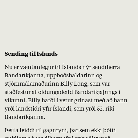
Sending til Íslands
Nú er væntanlegur til Íslands nýr sendiherra
Bandaríkjanna, uppboðshaldarinn og
stjórnmálamaðurinn Billy Long, sem var
staðfestur af öldungadeild Bandaríkjaþings í
vikunni. Billy hafði í vetur grínast með að hann
yrði landstjóri yfir Íslandi, sem yrði 52. ríki
Bandaríkjanna.
Þetta leiddi til gagnrýni, þar sem ekki þótti