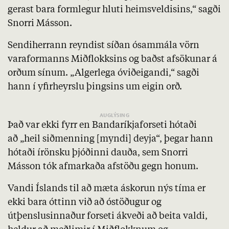
gerast bara formlegur hluti heimsveldisins,“ sagði
Snorri Másson.
Sendiherrann reyndist síðan ósammála vörn
varaformanns Miðflokksins og baðst afsökunar á
orðum sínum. „Algerlega óviðeigandi,“ sagði
hann í yfirheyrslu þingsins um eigin orð.
Það var ekki fyrr en Bandaríkjaforseti hótaði
að „heil siðmenning [myndi] deyja“, þegar hann
hótaði írönsku þjóðinni dauða, sem Snorri
Másson tók afmarkaða afstöðu gegn honum.
Vandi Íslands til að mæta áskorun nýs tíma er
ekki bara óttinn við að óstöðugur og
útþenslusinnaður forseti ákveði að beita valdi,