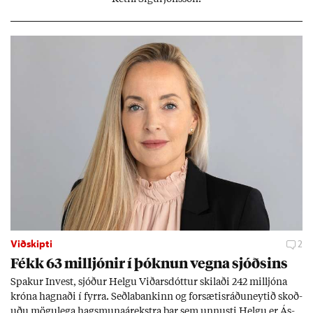
Viðskipti
2
Fékk 63 millj­ón­ir í þókn­un vegna sjóðs­ins
Spak­ur In­vest, sjóð­ur Helgu Við­ars­dótt­ur skil­aði 242 millj­óna
króna hagn­aði í fyrra. Seðla­bank­inn og for­sæt­is­ráðu­neyt­ið skoð­
uðu mögu­lega hags­muna­árekstra þar sem unnusti Helgu er Ás­