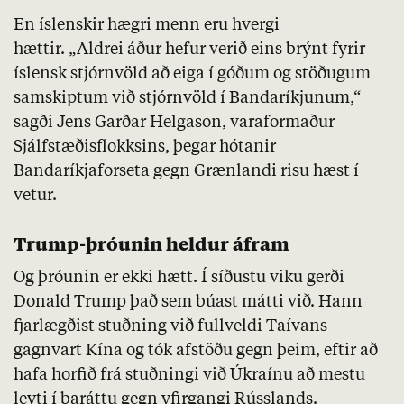
En íslenskir hægri menn eru hvergi
hættir. „Aldrei áður hefur verið eins brýnt fyrir
íslensk stjórnvöld að eiga í góðum og stöðugum
samskiptum við stjórnvöld í Bandaríkjunum,“
sagði Jens Garðar Helgason, varaformaður
Sjálfstæðisflokksins, þegar hótanir
Bandaríkjaforseta gegn Grænlandi risu hæst í
vetur.
Trump-þróunin heldur áfram
Og þróunin er ekki hætt. Í síðustu viku gerði
Donald Trump það sem búast mátti við. Hann
fjarlægðist stuðning við fullveldi Taívans
gagnvart Kína og tók afstöðu gegn þeim, eftir að
hafa horfið frá stuðningi við Úkraínu að mestu
leyti í baráttu gegn yfirgangi Rússlands.