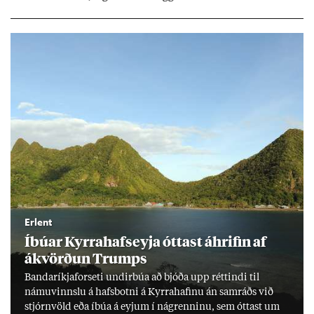
millj­óna króna lán til 25 ára myndi mán­að­ar­leg greiðslu­byrði
lækka um þriðj­ung.
Erlent
Íbú­ar Kyrra­hafs­eyja ótt­ast áhrif­in af
ákvörð­un Trumps
Banda­ríkja­for­seti und­ir­búa að bjóða upp rétt­indi til
námu­vinnslu á hafs­botni á Kyrra­haf­inu án sam­ráðs við
stjórn­völd eða íbúa á eyj­um í ná­grenn­inu, sem ótt­ast um