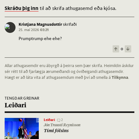
Skráðu þig inn
til að skrifa athugasemd eða kjósa.
Kristjana Magnusdottir
skrifaði
25. maí 2026
03:21
Prumptrump ehe ehe?
0
Allar athugasemdir eru ábyrgð á þeirra sem þær skrifa. Heimildin áskilur
sér rétt til að fjarlægja ærumeiðandi og óviðeigandi athugasemdir.
Hægt er að láta vita af athugasemdum með því að smella á
Tilkynna
.
TENGDAR GREINAR
Leiðari
Leiðari
2
Jón Trausti Reynisson
Tími fóls­ins