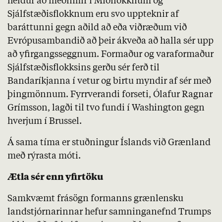
heldur að meðlimir í Miðflokknum og
Sjálfstæðisflokknum eru svo uppteknir af
baráttunni gegn aðild að eða viðræðum við
Evrópusambandið að þeir ákveða að halla sér upp
að yfirgangsseggnum. Formaður og varaformaður
Sjálfstæðisflokksins gerðu sér ferð til
Bandaríkjanna í vetur og birtu myndir af sér með
þingmönnum. Fyrrverandi forseti, Ólafur Ragnar
Grímsson, lagði til tvo fundi í Washington gegn
hverjum í Brussel.
Á sama tíma er stuðningur Íslands við Grænland
með rýrasta móti.
Ætla sér enn yfirtöku
Samkvæmt frásögn formanns grænlensku
landstjórnarinnar hefur samninganefnd Trumps