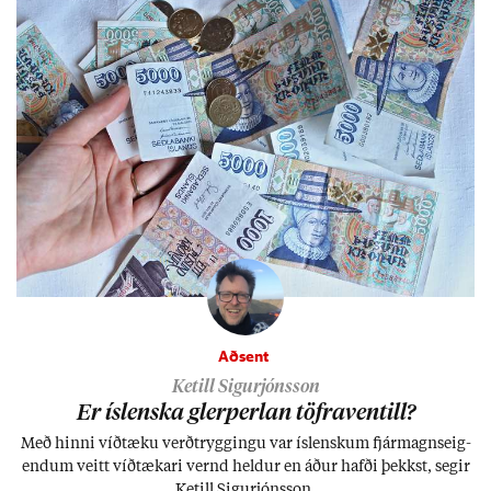
Aðsent
Ketill Sigurjónsson
Er ís­lenska glerperl­an töfra­ventill?
Með hinni víð­tæku verð­trygg­ingu var ís­lensk­um fjár­magns­eig­
end­um veitt víð­tæk­ari vernd held­ur en áð­ur hafði þekkst, seg­ir
Ketill Sig­ur­jóns­son.