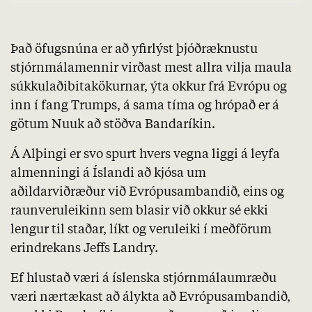
Það öfugsnúna er að yfirlýst þjóðræknustu
stjórnmálamennir virðast mest allra vilja maula
súkkulaðibitakökurnar, ýta okkur frá Evrópu og
inn í fang Trumps, á sama tíma og hrópað er á
götum Nuuk að stöðva Bandaríkin.
Á Alþingi er svo spurt hvers vegna liggi á leyfa
almenningi á Íslandi að kjósa um
aðildarviðræður við Evrópusambandið, eins og
raunveruleikinn sem blasir við okkur sé ekki
lengur til staðar, líkt og veruleiki í meðförum
erindrekans Jeffs Landry.
Ef hlustað væri á íslenska stjórnmálaumræðu
væri nærtækast að álykta að Evrópusambandið,