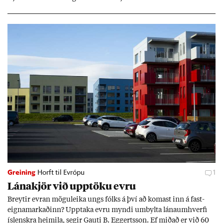
Greining
Horft til Evrópu
1
Lána­kjör við upp­töku evru
Breyt­ir evr­an mögu­leika ungs fólks á því að kom­ast inn á fast­
eigna­mark­að­inn? Upp­taka evru myndi um­bylta lánaum­hverfi
ís­lenskra heim­ila, seg­ir Gauti B. Eggerts­son. Ef mið­að er við 60