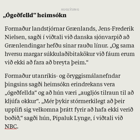
„Ógeðfelld“ heimsókn
Formaður landstjórnar Grænlands, Jens-Frederik
Nielsen, sagði í viðtali við danska sjónvarpið að
Grænlendingar hefðu sínar rauðu línur. „Og sama
hversu margar súkkulaðibitakökur við fáum erum
við ekki að fara að breyta þeim.“
Formaður utanríkis- og öryggismálanefndar
þingsins sagði heimsókn erindrekans vera
„ógeðfellda“ og að hún væri „augljós tilraun til að
kljúfa okkur“. „Mér þykir stórmerkilegt að þeir
upplifi sig velkomna þrátt fyrir að hafa ekki verið
boðið,“ sagði hún, Pipaluk Lynge, í viðtali við
NBC
.