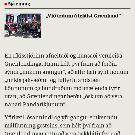
Sjá einnig
„Við trúum á frjálst Grænland“
En ríkisstjórinn afneitaði og hunsaði veruleika
Grænlendinga. Hann hélt því fram að ferðin
sýndi „mikinn árangur“, að allir hafi sýnt honum
„mikla jákvæðni“ og fullyrti, andstætt
könnunum og hundruðum mótmælenda fyrir
utan, að Grænlendingar hefðu „ósk um að vera
nánari Bandaríkjunum“.
Yfirlæti, ósannindi og yfirgangur einkenndu
málflutning gestsins, sem hélt því fram að
Grænlendingar ættu að vera þakklátir fyrir að