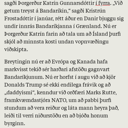
sagði Þorgerður Katrín Gunnarsdóttir
í fyrra
. „Við
getum treyst á Bandaríkin,“ sagði Kristrún
Frostadóttir í janúar, rétt áður en Danir bjuggu sig
undir innrás Bandaríkjanna í Grænland. Nú er
Þorgerður Katrín farin að tala um að Ísland þurfi
skjól að minnsta kosti undan vopnvæðingu
viðskipta.
Breytingin nú er að Evrópa og Kanada hafa
markvisst tekið sér harðari afstöðu gagnvart
Bandaríkjunum. Nú er horfst í augu við að kjör
Donalds Trump sé ekki endilega frávik og að
„daddyismi“, kenndur við orðfæri Marks Rutte,
framkvæmdastjóra NATO, um að pabbi þurfi
stundum að vera reiður og láta mann heyra það,
leiði til verri niðurstöðu en að bjóða honum
byrginn.