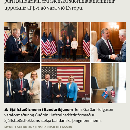
þurfi Banda­rík­in eru ís­lensku stjórn­mála­menn­irn­ir
upp­tekn­ir af því að vara við Evr­ópu.
Sjálfstæðismenn í Bandaríkjunum
Jens Garðar Helgason
varaformaður og Guðrún Hafsteinsdóttir formaður
Sjálfstæðisflokksins sækja bandaríska þingmenn heim.
MYND: FACEBOOK / JENS GARÐAR HELGASON