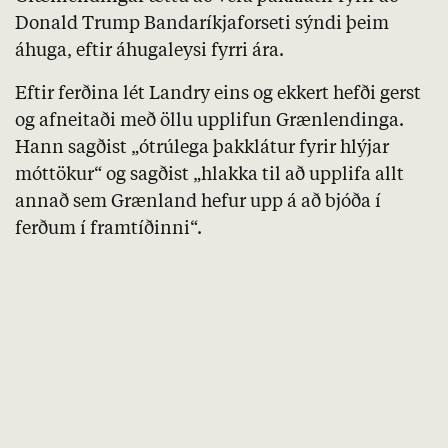
Donald Trump Bandaríkjaforseti sýndi þeim
áhuga, eftir áhugaleysi fyrri ára.
Eftir ferðina lét Landry eins og ekkert hefði gerst
og afneitaði með öllu upplifun Grænlendinga.
Hann sagðist „ótrúlega þakklátur fyrir hlýjar
móttökur“ og sagðist „hlakka til að upplifa allt
annað sem Grænland hefur upp á að bjóða í
ferðum í framtíðinni“.