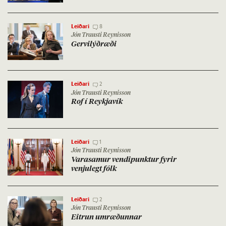
Leiðari
8
Jón Trausti Reynisson
Gervi­lýð­ræði
Leiðari
2
Jón Trausti Reynisson
Rof í Reykja­vík
Leiðari
1
Jón Trausti Reynisson
Vara­sam­ur vendipunkt­ur fyr­ir
venju­legt fólk
Leiðari
2
Jón Trausti Reynisson
Eitrun um­ræð­unn­ar