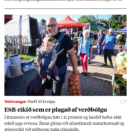
geir Jóns­son seðla­banka­stjóri.
Vettvangur
Horft til Evrópu
1
ESB-rík­ið sem er plag­að af verð­bólgu
Í Rúm­en­íu er verð­bólg­an hátt í 11 pró­sent og land­ið hef­ur ekki
tek­ið upp evr­una. Íbú­ar glíma við sí­hækk­andi mat­ar­kostn­að og
stjórn­völd við stöð­ug­an halla rík­is­sjóðs.