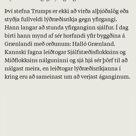
Því stefna Trumps er ekki að virða alþjóðalög eða
styðja fullveldi lýðræðisríkja gegn yfirgangi.
Hann langar að stunda yfirganginn sjálfur. Í dag
birti hann mynd af sér horfandi yfir byggðina á
Grænlandi með orðunum: Halló Grænland.
Kannski fagna leiðtogar Sjálfstæðisflokksins og
Miðflokksins nálguninni og sjá hjá sér þörf til að
nálgast meira, en leiðtogar lýðræðisríkjanna í
kring eru að sameinast um að verjast áganginum.