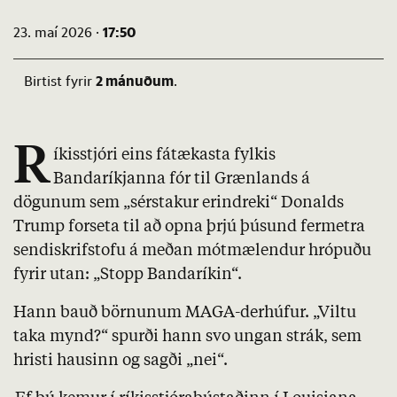
17:50
23. maí 2026 ·
2 mánuðum
Birtist fyrir
.
R
íkisstjóri eins fátækasta fylkis
Bandaríkjanna fór til Grænlands á
dögunum sem „sérstakur erindreki“ Donalds
Trump forseta til að opna þrjú þúsund fermetra
sendiskrifstofu á meðan mótmælendur hrópuðu
fyrir utan: „Stopp Bandaríkin“.
Hann bauð börnunum MAGA-derhúfur. „Viltu
taka mynd?“ spurði hann svo ungan strák, sem
hristi hausinn og sagði „nei“.