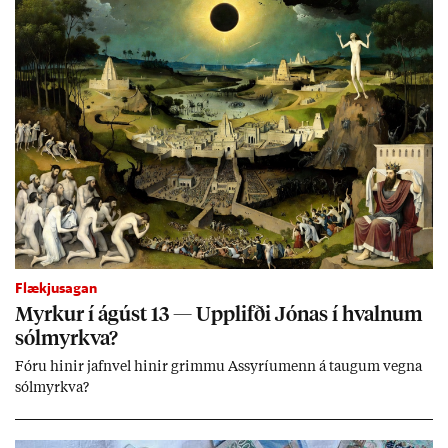
Flækjusagan
Myrk­ur í ág­úst 13 — Upp­lifði Jón­as í hvaln­um
sól­myrkva?
Fóru hinir jafn­vel hinir grimmu Ass­yríu­menn á taug­um vegna
sól­myrkva?