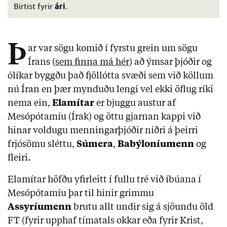
ári
Birtist fyrir
.
Þ
ar var sögu komið í fyrstu grein um sögu
Írans (
sem finna má hér
) að ýmsar þjóðir og
ólíkar byggðu það fjöllótta svæði sem við köllum
nú Íran en þær mynduðu lengi vel ekki öflug ríki
nema ein,
Elamítar
er bjuggu austur af
Mesópótamíu (Írak) og öttu gjarnan kappi við
hinar voldugu menningarþjóðir niðri á þeirri
frjósömu sléttu,
Súmera
,
Babýloníumenn
og
fleiri.
Elamítar höfðu yfirleitt í fullu tré við íbúana í
Mesópótamíu þar til hinir grimmu
Assyríumenn
brutu allt undir sig á sjöundu öld
FT (fyrir upphaf tímatals okkar eða fyrir Krist,