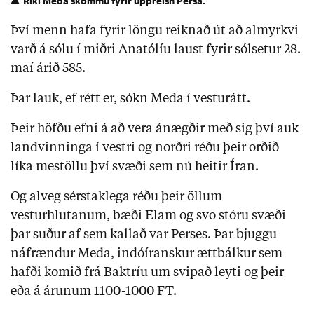
Ríki Meda skömmu fyrir uppreisn Persa.
Því menn hafa fyrir löngu reiknað út að almyrkvi
varð á sólu í miðri Anatólíu laust fyrir sólsetur 28.
maí árið 585.
Þar lauk, ef rétt er, sókn Meda í vesturátt.
Þeir höfðu efni á að vera ánægðir með sig því auk
landvinninga í vestri og norðri réðu þeir orðið
líka mestöllu því svæði sem nú heitir Íran.
Og alveg sérstaklega réðu þeir öllum
vesturhlutanum, bæði Elam og svo stóru svæði
þar suður af sem kallað var Perses. Þar bjuggu
náfrændur Meda, indóíranskur ættbálkur sem
hafði komið frá Baktríu um svipað leyti og þeir
eða á árunum 1100-1000 FT.