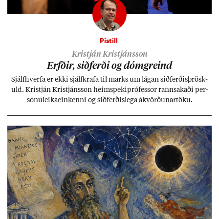
Pistill
Kristján Kristjánsson
Erfð­ir, sið­ferði og dómgreind
Sjálf­hverfa er ekki sjálf­krafa til marks um lág­an sið­ferð­is­þrösk­
uld. Kristján Kristjáns­son heim­speki­pró­fess­or rann­sak­aði per­
sónu­leika­ein­kenni og sið­ferð­is­lega ákvörð­un­ar­töku.