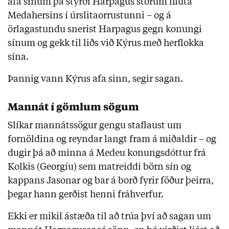
afa sínum þá stýrði Harpagus stórum hluta
Medahersins í úrslitaorrustunni – og á
örlagastundu snerist Harpagus gegn konungi
sínum og gekk til liðs við Kýrus með herflokka
sína.
Þannig vann Kýrus afa sinn, segir sagan.
Mannát í gömlum sögum
Slíkar mannátssögur gengu staflaust um
fornöldina og reyndar langt fram á miðaldir – og
dugir þá að minna á Medeu konungsdóttur frá
Kolkis (Georgíu) sem matreiddi börn sín og
kappans Jasonar og bar á borð fyrir föður þeirra,
þegar hann gerðist henni fráhverfur.
Ekki er mikil ástæða til að trúa því að sagan um