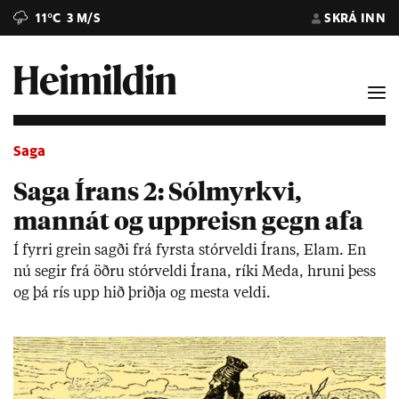
11°C
3 M/S
SKRÁ INN
Saga
Saga Írans 2: Sólmyrkvi,
mannát og uppreisn gegn afa
Í fyrri grein sagði frá fyrsta stór­veldi Ír­ans, Elam. En
nú seg­ir frá öðru stór­veldi Ír­ana, ríki Meda, hruni þess
og þá rís upp hið þriðja og mesta veldi.