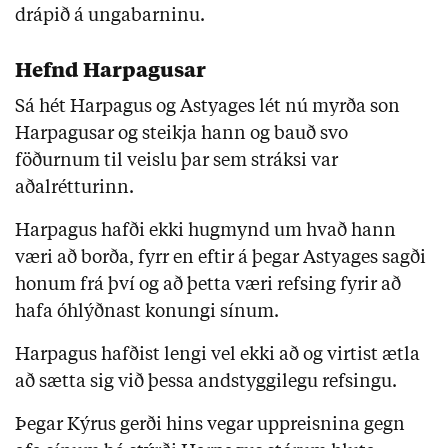
drápið á ungabarninu.
Hefnd Harpagusar
Sá hét Harpagus og Astyages lét nú myrða son
Harpagusar og steikja hann og bauð svo
föðurnum til veislu þar sem stráksi var
aðalrétturinn.
Harpagus hafði ekki hugmynd um hvað hann
væri að borða, fyrr en eftir á þegar Astyages sagði
honum frá því og að þetta væri refsing fyrir að
hafa óhlýðnast konungi sínum.
Harpagus hafðist lengi vel ekki að og virtist ætla
að sætta sig við þessa andstyggilegu refsingu.
Þegar Kýrus gerði hins vegar uppreisnina gegn