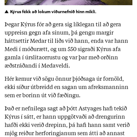
Kýrus fékk að lokum viðurnefnið hinn mikli.
Þegar Kýrus fór að gera sig líklegan til að gera
uppreisn gegn afa sínum, þá gengu margir
háttsettir Medar til liðs við hann, enda var hann
Medi í móðurætt, og um 550 sigraði Kýrus afa
gamla í úrslitaorrustu og var þar með orðinn
æðstráðandi í Medaveldi.
Hér kemur við sögu önnur þjóðsaga úr fornöld,
ekki síður útbreidd en sagan um afreksmanninn
sem er borinn út við fæðingu.
Það er nefnilega sagt að þótt Astyages hafi tekið
Kýrus í sátt, er hann uppgötvaði að drengurinn
hafði ekki verið drepinn, þá hafi hann samt verið
mjög reiður herforingjanum sem átti að annast