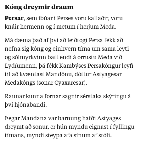
Kóng dreymir draum
Persar
, sem íbúar í Perses voru kallaðir, voru
knáir hermenn og í metum í herjum Meda.
Má dæma það af því að leiðtogi Persa fékk að
nefna sig kóng og einhvern tíma um sama leyti
og sólmyrkvinn batt endi á orrustu Meda við
Lydíumenn, þá fékk Kambýses Persakóngur leyfi
til að kvæntast Mandönu, dóttur Astyagesar
Medakóngs (sonar Cyaxaresar).
Raunar kunna fornar sagnir sérstaka skýringu á
því hjónabandi.
Þegar Mandana var barnung hafði Astyages
dreymt að sonur, er hún myndu eignast í fyllingu
tímans, myndi steypa afa sínum af stóli.