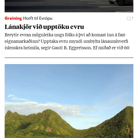
Greining
Horft til Evrópu
1
Lána­kjör við upp­töku evru
Breyt­ir evr­an mögu­leika ungs fólks á því að kom­ast inn á fast­
eigna­mark­að­inn? Upp­taka evru myndi um­bylta lánaum­hverfi
ís­lenskra heim­ila, seg­ir Gauti B. Eggerts­son. Ef mið­að er við 60
millj­óna króna lán til 25 ára myndi mán­að­ar­leg greiðslu­byrði
lækka um þriðj­ung.