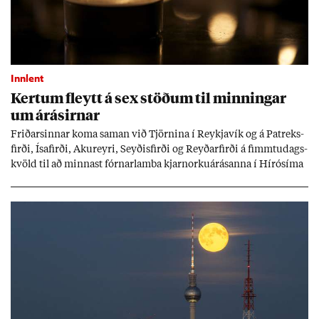
Innlent
Kert­um fleytt á sex stöð­um til minn­ing­ar
um árás­irn­ar
Frið­arsinn­ar koma sam­an við Tjörn­ina í Reykja­vík og á Pat­reks­
firði, Ísa­firði, Ak­ur­eyri, Seyð­is­firði og Reyð­ar­firði á fimmtu­dags­
kvöld til að minn­ast fórn­ar­lamba kjarn­orku­árás­anna í Hírósíma
og Naga­sakí.