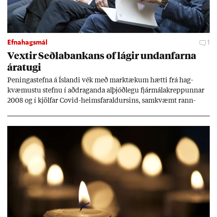
Efnahagsmál
1
Vext­ir Seðla­bank­ans of lág­ir und­an­farna
ára­tugi
Pen­inga­stefna á Ís­landi vék með mark­tæk­um hætti frá hag­
kvæm­ustu stefnu í að­drag­anda al­þjóð­legu fjár­málakrepp­unn­ar
2008 og í kjöl­far Covid-heims­far­ald­urs­ins, sam­kvæmt rann­
sókn­ar­rit­gerð Seðla­bank­ans. Vext­ir hafa al­mennt ver­ið of lág­ir.
Tíð áföll og óvissa tor­velda hag­stjórn á Ís­landi.