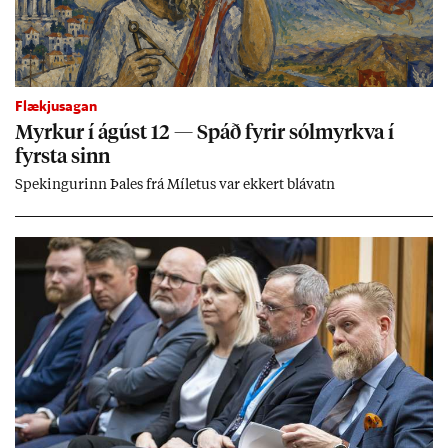
Flækjusagan
Myrk­ur í ág­úst 12 — Spáð fyr­ir sól­myrkva í
fyrsta sinn
Spek­ing­ur­inn Þa­les frá Míletus var ekk­ert blá­vatn