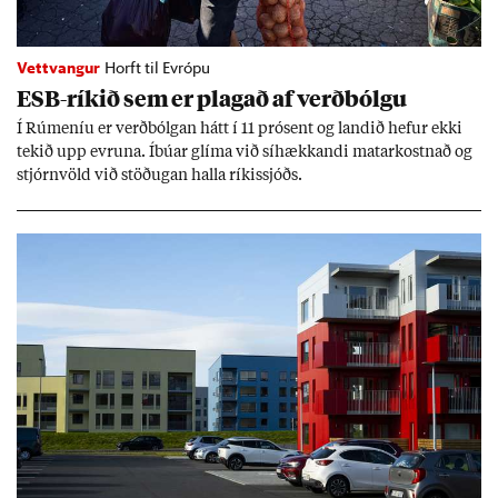
Vettvangur
Horft til Evrópu
ESB-rík­ið sem er plag­að af verð­bólgu
Í Rúm­en­íu er verð­bólg­an hátt í 11 pró­sent og land­ið hef­ur ekki
tek­ið upp evr­una. Íbú­ar glíma við sí­hækk­andi mat­ar­kostn­að og
stjórn­völd við stöð­ug­an halla rík­is­sjóðs.