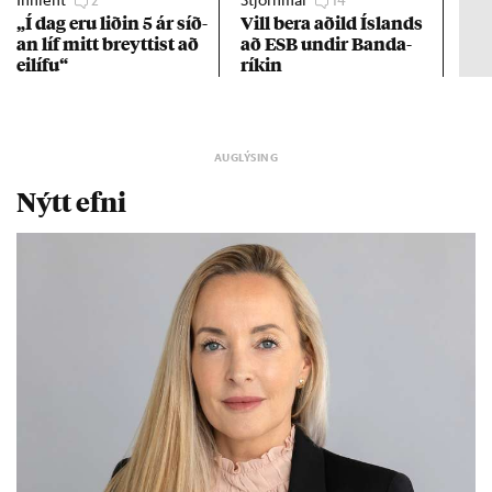
„Í dag eru lið­in 5 ár síð­
Vill bera að­ild Ís­lands
Kre
an líf mitt breytt­ist að
að ESB und­ir Banda­
af 
ei­lífu“
rík­in
Nýtt efni