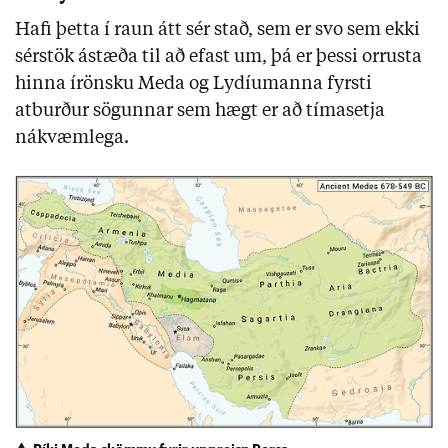
Hafi þetta í raun átt sér stað, sem er svo sem ekki
sérstök ástæða til að efast um, þá er þessi orrusta
hinna írönsku Meda og Lydíumanna fyrsti
atburður sögunnar sem hægt er að tímasetja
nákvæmlega.