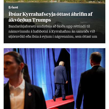
Erlent
Íbú­ar Kyrra­hafs­eyja ótt­ast áhrif­in af
ákvörð­un Trumps
Banda­ríkja­for­seti und­ir­búa að bjóða upp rétt­indi til
námu­vinnslu á hafs­botni á Kyrra­haf­inu án sam­ráðs við
stjórn­völd eða íbúa á eyj­um í ná­grenn­inu, sem ótt­ast um
lífs­við­ur­væri sitt og um­hverfi.