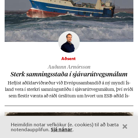
Aðsent
Auðunn Arnórsson
Sterk samn­ings­staða í sjáv­ar­út­vegs­mál­um
Hefj­ist að­ild­ar­við­ræð­ur við Evr­ópu­sam­band­ið á ný myndi Ís­
land vera í sterkri samn­ings­stöðu í sjáv­ar­út­vegs­mál­um, því sviði
sem flest­ir vænta að ráði úr­slit­um um hvort um ESB-að­ild Ís­
lands geti sam­ist. Hvað land­bún­að­ar­mál snert­ir myndi stuðn­
ing­ur við bænd­ur og dreif­býli breyt­ast mik­ið frá nú­ver­andi
kerfi, en sveigj­an­leiki til lausna er um­tals­verð­ur.
Heimildin notar vefkökur (e. cookies) til að bæta
Sjá nánar
notendaupplifun.
.