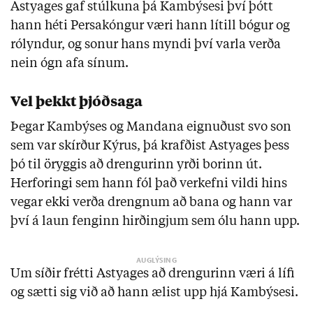
Astyages gaf stúlkuna þá Kambýsesi því þótt
hann héti Persakóngur væri hann lítill bógur og
rólyndur, og sonur hans myndi því varla verða
nein ógn afa sínum.
Vel þekkt þjóðsaga
Þegar Kambýses og Mandana eignuðust svo son
sem var skírður Kýrus, þá krafðist Astyages þess
þó til öryggis að drengurinn yrði borinn út.
Herforingi sem hann fól það verkefni vildi hins
vegar ekki verða drengnum að bana og hann var
því á laun fenginn hirðingjum sem ólu hann upp.
Um síðir frétti Astyages að drengurinn væri á lífi
og sætti sig við að hann ælist upp hjá Kambýsesi.