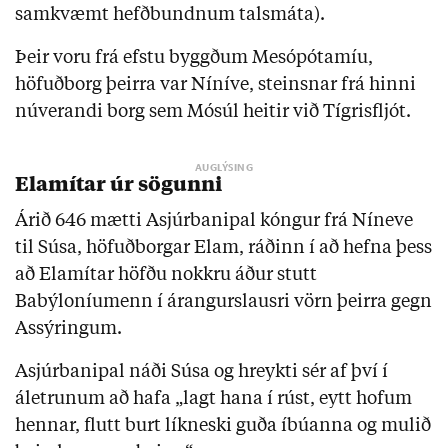
samkvæmt hefðbundnum talsmáta).
Þeir voru frá efstu byggðum Mesópótamíu,
höfuðborg þeirra var Níníve, steinsnar frá hinni
núverandi borg sem Mósúl heitir við Tígrisfljót.
Elamítar úr sögunni
Árið 646 mætti Asjúrbanipal kóngur frá Níneve
til Súsa, höfuðborgar Elam, ráðinn í að hefna þess
að Elamítar höfðu nokkru áður stutt
Babýloníumenn í árangurslausri vörn þeirra gegn
Assýringum.
Asjúrbanipal náði Súsa og hreykti sér af því í
áletrunum að hafa „lagt hana í rúst, eytt hofum
hennar, flutt burt líkneski guða íbúanna og mulið