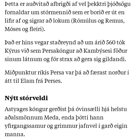
Þetta er auðvitað afbrigði af vel þekktri þjóðsögu
fornaldar um stórmennið sem er borið er út en
lifir af og sigrar að lokum (Rómúlus og Remus,
Móses og fleiri).
Það er hins vegar staðreynd að um árið 560 tók
Kýrus við sem Persakóngur að Kambýsesi föður
sinum látnum og fór strax að gera sig gildandi.
Miðpunktur ríkis Persa var þá að færast norður í
átt til Elam frá Perses.
Nýtt stórveldi
Astyages kóngur gerðist þá óvinsælli hjá helstu
aðalsmönnum Meda, enda þótti hann
yfirgangssamur og grimmur jafnvel í garð eigin
manna.