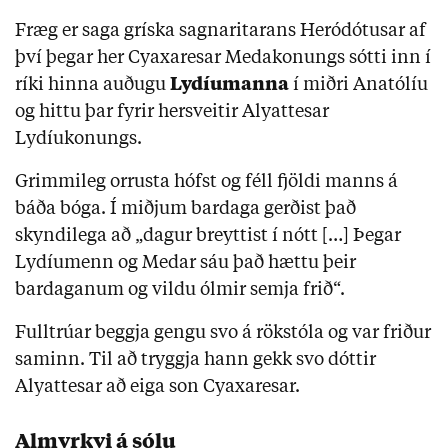
Fræg er saga gríska sagnaritarans Heródótusar af
því þegar her Cyaxaresar Medakonungs sótti inn í
ríki hinna auðugu
Lydíumanna
í miðri Anatólíu
og hittu þar fyrir hersveitir Alyattesar
Lydíukonungs.
Grimmileg orrusta hófst og féll fjöldi manns á
báða bóga. Í miðjum bardaga gerðist það
skyndilega að „dagur breyttist í nótt […] Þegar
Lydíumenn og Medar sáu það hættu þeir
bardaganum og vildu ólmir semja frið“.
Fulltrúar beggja gengu svo á rökstóla og var friður
saminn. Til að tryggja hann gekk svo dóttir
Alyattesar að eiga son Cyaxaresar.
Almyrkvi á sólu