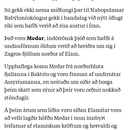
Sú gekk ekki nema miðlungi þar til Nabopolassar
Babýloníukóngur gekk í bandalag við nýtt öflugt
ríki sem hafði verið að rísa austur í Íran.
Það voru
Medar
, indóírönsk þjóð sem hafði á
undanförnum öldum verið að hreiðra um sig í
Zagros-fjöllum norður af Elam.
Upphaflega komu Medar frá norðurhluta
fjallanna í Baktríu og voru framan af undirsátar
Assyríumanna, en neituðu um síðir að borga
þeim skatt sem sýnir að þeir voru orðnir nokkuð
stöndugir.
Á þeim árum sem liðin voru síðan Elamítar voru
að velli lagðir höfðu Medar í raun innbyrt
leifarnar af elamískum kröftum og hervaldi og