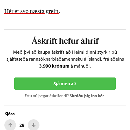
Hér er svo næsta grein
.
Áskrift hefur áhrif
Með því að kaupa áskrift að Heimildinni styrkir þú
sjálfstæða rannsóknarblaðamennsku á Íslandi, frá aðeins
3.990 krónum
á mánuði.
Sjá meira
Ertu nú þegar áskrifandi?
Skráðu þig inn hér
.
Kjósa
28