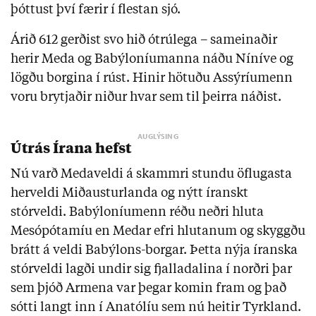
þóttust því færir í flestan sjó.
Árið 612 gerðist svo hið ótrúlega – sameinaðir
herir Meda og Babýloníumanna náðu Níníve og
lögðu borgina í rúst. Hinir hötuðu Assýríumenn
voru brytjaðir niður hvar sem til þeirra náðist.
Útrás Írana hefst
Nú varð Medaveldi á skammri stundu öflugasta
herveldi Miðausturlanda og nýtt íranskt
stórveldi. Babýloníumenn réðu neðri hluta
Mesópótamíu en Medar efri hlutanum og skyggðu
brátt á veldi Babýlons-borgar. Þetta nýja íranska
stórveldi lagði undir sig fjalladalina í norðri þar
sem þjóð Armena var þegar komin fram og það
sótti langt inn í Anatólíu sem nú heitir Tyrkland.