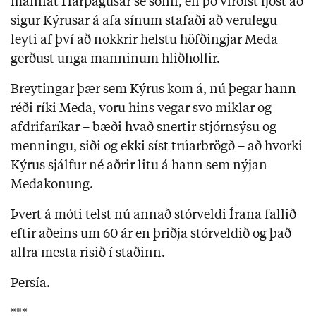
mannát Harpagusar sé sönn, en þó virðist ljóst að
sigur Kýrusar á afa sínum stafaði að verulegu
leyti af því að nokkrir helstu höfðingjar Meda
gerðust unga manninum hliðhollir.
Breytingar þær sem Kýrus kom á, nú þegar hann
réði ríki Meda, voru hins vegar svo miklar og
afdrifaríkar – bæði hvað snertir stjórnsýsu og
menningu, siði og ekki síst trúarbrögð – að hvorki
Kýrus sjálfur né aðrir litu á hann sem nýjan
Medakonung.
Þvert á móti telst nú annað stórveldi Írana fallið
eftir aðeins um 60 ár en þriðja stórveldið og það
allra mesta risið í staðinn.
Persía.
***