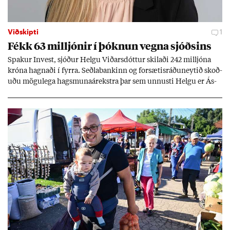
Viðskipti
1
Fékk 63 millj­ón­ir í þókn­un vegna sjóðs­ins
Spak­ur In­vest, sjóð­ur Helgu Við­ars­dótt­ur skil­aði 242 millj­óna
króna hagn­aði í fyrra. Seðla­bank­inn og for­sæt­is­ráðu­neyt­ið skoð­
uðu mögu­lega hags­muna­árekstra þar sem unnusti Helgu er Ás­
geir Jóns­son seðla­banka­stjóri.