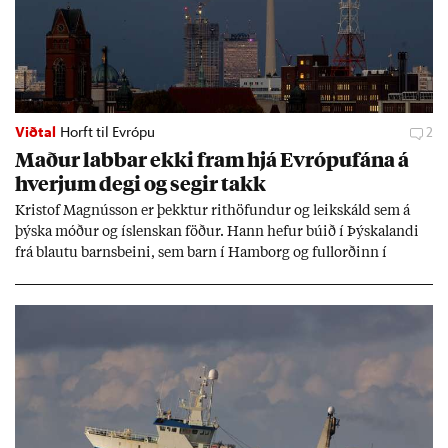
Viðtal
Horft til Evrópu
2
Mað­ur labb­ar ekki fram hjá Evr­ópuf­ána á
hverj­um degi og seg­ir takk
Kri­stof Magnús­son er þekkt­ur rit­höf­und­ur og leik­skáld sem á
þýska móð­ur og ís­lensk­an föð­ur. Hann hef­ur bú­ið í Þýskalandi
frá blautu barns­beini, sem barn í Ham­borg og full­orð­inn í
Berlín, en er vel kunn­ug­ur á Ís­landi og tal­ar ís­lensku. Hvernig
ætli hann upp­lifi að búa í landi inn­an Evr­ópu­sam­bands­ins?