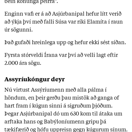
bein konunga þeirra“.
Enginn vafi er á að Asjúrbanipal hefur lítt verið
að ýkja því með falli Súsa var ríki Elamíta í raun
úr sögunni.
Það gufaði hreinlega upp og hefur ekki sést síðan.
Fyrsta stórveldi Írana var því að velli lagt eftir
2.000 ára sögu.
Assyríukóngur deyr
Nú virtust Assýríumenn með alla pálma í
höndum, en þeir gerðu þau mistök að ganga of
hart fram í kúgun sinni á sigruðum þjóðum.
Þegar Asjúrbanipal dó um 630 kom til átaka um
arftaka hans og Babýloníumenn gripu þá
tækifærið og hófu uppreisn gegn kúgurum sínum.