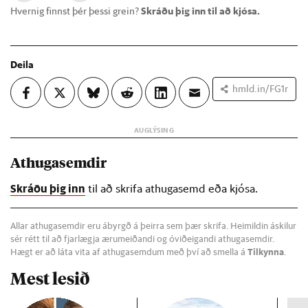
Hvernig finnst þér þessi grein?
Skráðu þig inn til að kjósa.
Deila
hmld.in/FG1r
Athugasemdir
Skráðu þig inn
til að skrifa athugasemd eða kjósa.
Allar athugasemdir eru ábyrgð á þeirra sem þær skrifa. Heimildin áskilur
sér rétt til að fjarlægja ærumeiðandi og óviðeigandi athugasemdir.
Hægt er að láta vita af athugasemdum með því að smella á
Tilkynna
.
Mest lesið