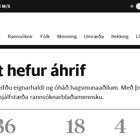
1 M/S
r
Rannsóknir
Fólk
Menning
Umræða
Þekking
Lí
t hefur áhrif
reifðu eignarhaldi og óháð hagsmunaaðilum. Með þ
þú sjálfstæða rannsóknarblaðamennsku.
36
18
4