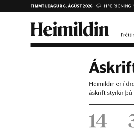
FIMMTUDAGUR 6. ÁGÚST 2026
11°C
RIGNING
Frétti
Áskrif
Heimildin er í d
áskrift styrkir 
14