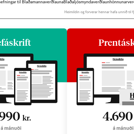
lnefningar til Blaðamannaverðlauna
Blaðaljósmyndaverðlaun
hönnunarver
Heimildin og forverar hennar hafa unnið til fj
fáskrift
Prentásk
.990
4.69
kr.
á mánuði
á mánuði