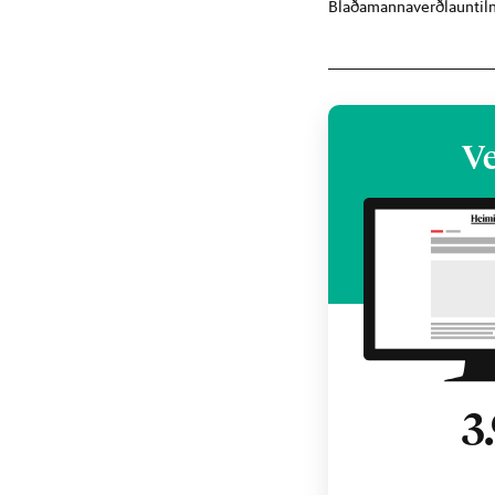
Blaðamannaverðlaun
ti
Ve
3