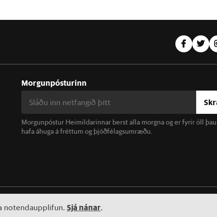
Morgunpósturinn
Skr
Morgunpóstur Heimildarinnar berst alla morgna og er fyrir öll þa
hafa áhuga á fréttum og þjóðfélagsumræðu.
linn. Notkun á efni miðilsins er óheimil án samþykkis.
Sjá nánar
ta notendaupplifun.
.