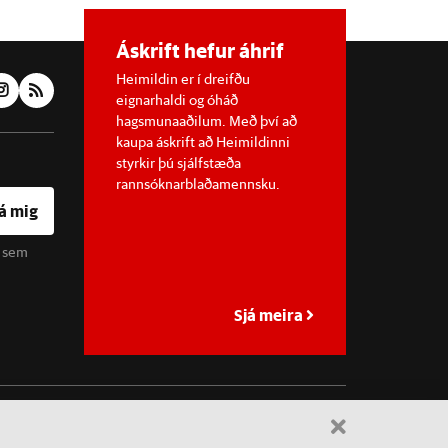
Áskrift hefur áhrif
Heimildin er í dreifðu
eignarhaldi og óháð
hagsmunaaðilum. Með því að
kaupa áskrift að Heimildinni
styrkir þú sjálfstæða
rannsóknarblaðamennsku.
á mig
u sem
Sjá meira