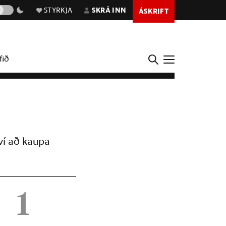
STYRKJA
SKRÁ INN
ÁSKRIFT
fið
ví að kaupa
1