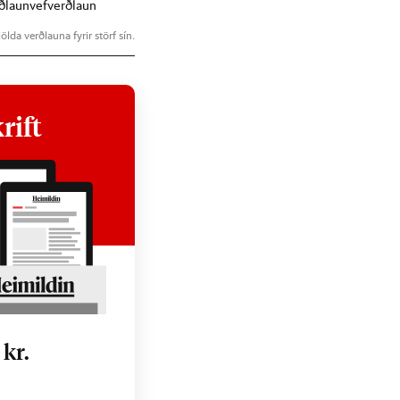
ðlaun
vefverðlaun
ölda verðlauna fyrir störf sín.
rift
0
kr.