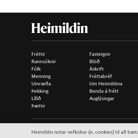
Fréttir
Fasteignir
Rannsóknir
Blöð
Fólk
Áskrift
Menning
Fréttabréf
Umræða
Um Heimildina
Þekking
Benda á frétt
Lífið
Auglýsingar
Þættir
©
2026 Sameinaða útgáfufélagið ehf.
Allur réttur áski
Heimildin notar vefkökur (e. cookies) til að bæ