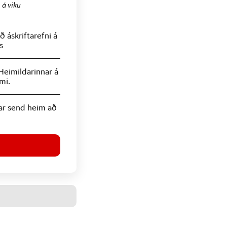
.
á viku
 áskriftarefni á
s
Heimildarinnar á
mi.
ar send heim að