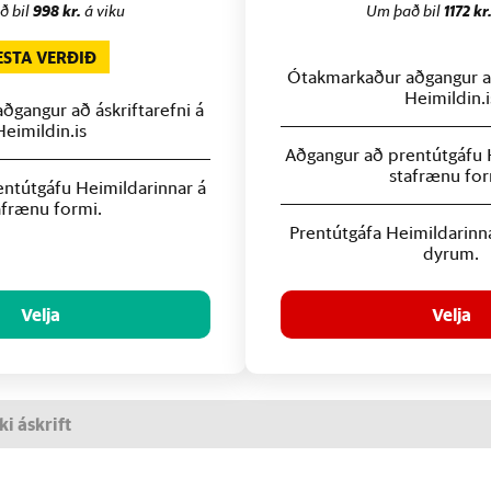
ð bil
998 kr.
á viku
Um það bil
1172 kr
ESTA VERÐIÐ
Ótakmarkaður aðgangur að
Heimildin.i
gangur að áskriftarefni á
Heimildin.is
Aðgangur að prentútgáfu 
stafrænu for
ntútgáfu Heimildarinnar á
afrænu formi.
Prentútgáfa Heimildarinn
dyrum.
Velja
Velja
ki áskrift