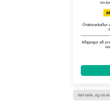
Um þa
B
Ótakmarkaður að
Aðgangur að pre
st
Nei takk, ég vil ek