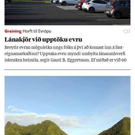
Greining
Horft til Evrópu
2
Lána­kjör við upp­töku evru
Breyt­ir evr­an mögu­leika ungs fólks á því að kom­ast inn á fast­
eigna­mark­að­inn? Upp­taka evru myndi um­bylta lánaum­hverfi
ís­lenskra heim­ila, seg­ir Gauti B. Eggerts­son. Ef mið­að er við 60
millj­óna króna lán til 25 ára myndi mán­að­ar­leg greiðslu­byrði
lækka um þriðj­ung.