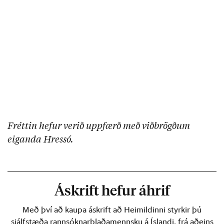
Fréttin hefur verið uppfærð með viðbrögðum
eiganda Hressó.
Áskrift hefur áhrif
Með því að kaupa áskrift að Heimildinni styrkir þú
sjálfstæða rannsóknarblaðamennsku á Íslandi, frá aðeins