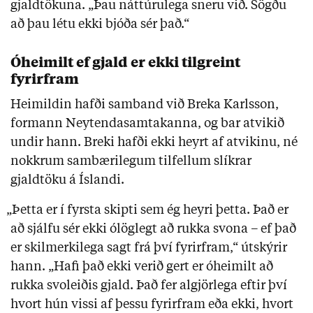
gjaldtökuna. „Þau náttúrulega sneru við. Sögðu
að þau létu ekki bjóða sér það.“
Óheimilt ef gjald er ekki tilgreint
fyrirfram
Heimildin hafði samband við Breka Karlsson,
formann Neytendasamtakanna, og bar atvikið
undir hann. Breki hafði ekki heyrt af atvikinu, né
nokkrum sambærilegum tilfellum slíkrar
gjaldtöku á Íslandi.
„Þetta er í fyrsta skipti sem ég heyri þetta. Það er
að sjálfu sér ekki ólöglegt að rukka svona – ef það
er skilmerkilega sagt frá því fyrirfram,“ útskýrir
hann. „Hafi það ekki verið gert er óheimilt að
rukka svoleiðis gjald. Það fer algjörlega eftir því
hvort hún vissi af þessu fyrirfram eða ekki, hvort