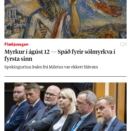
Flækjusagan
1
Myrk­ur í ág­úst 12 — Spáð fyr­ir sól­myrkva í
fyrsta sinn
Spek­ing­ur­inn Þa­les frá Míletus var ekk­ert blá­vatn