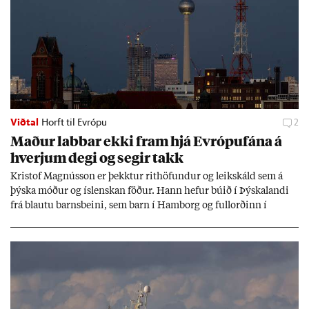
Viðtal
Horft til Evrópu
2
Mað­ur labb­ar ekki fram hjá Evr­ópuf­ána á
hverj­um degi og seg­ir takk
Kri­stof Magnús­son er þekkt­ur rit­höf­und­ur og leik­skáld sem á
þýska móð­ur og ís­lensk­an föð­ur. Hann hef­ur bú­ið í Þýskalandi
frá blautu barns­beini, sem barn í Ham­borg og full­orð­inn í
Berlín, en er vel kunn­ug­ur á Ís­landi og tal­ar ís­lensku. Hvernig
ætli hann upp­lifi að búa í landi inn­an Evr­ópu­sam­bands­ins?