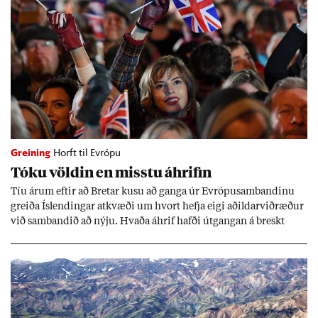
Greining
Horft til Evrópu
Tóku völd­in en misstu áhrif­in
Tíu ár­um eft­ir að Bret­ar kusu að ganga úr Evr­ópu­sam­band­inu
greiða Ís­lend­ing­ar at­kvæði um hvort hefja eigi að­ild­ar­við­ræð­ur
við sam­band­ið að nýju. Hvaða áhrif hafði út­gang­an á breskt
sam­fé­lag og hvaða lex­íu geta Ís­lend­ing­ar lært af henni?