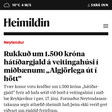
10°C
4 M/S
SKRÁ INN
Neytendur
Rukkuð um 1.500 króna
hátíðargjald á veitingahúsi í
miðbænum: „Algjörlega út í
hött“
Tvær kon­ur voru krafð­ar um 1.500 króna „há­tíð­ar­
gjald“ fyr­ir að hafa set­ið við borð á veit­inga­húsi í mið­
bæ Reykja­vík­ur í gær, 17. júní. Formað­ur Neyt­enda­sam­
tak­anna seg­ir at­hæf­ið óheim­ilt hafi þeim ekki ver­ið gert
við­vart um gjald­ið fyr­ir­fram.