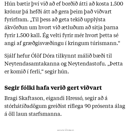
Hún bætir því við að ef borðið átti að kosta 1.500
krónur þá hefði átt að gera þeim það viðvart
fyrirfram. „Til þess að geta tekið upplýsta
ákvörðun um hvort við ætluðum að sitja þarna
fyrir 1.500 kall. Ég velti fyrir mér hvort þetta sé
angi af græðgisvæðingu í kringum túrismann.“
Sjálf hefur Ólöf Dóra tilkynnt málið bæði til
Neytendasamtakanna og Neytendastofu. „Þetta
er komið í ferli,“ segir hún.
Segir fólki hafa verið gert viðvart
Bragi Skaftason, eigandi Hressó, segir að á
stórhátíðadögum greiðist ríflega 90 prósenta álag
á öll laun starfsmanna.