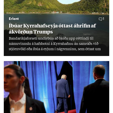
Erlent
1
Íbú­ar Kyrra­hafs­eyja ótt­ast áhrif­in af
ákvörð­un Trumps
Banda­ríkja­for­seti und­ir­búa að bjóða upp rétt­indi til
námu­vinnslu á hafs­botni á Kyrra­haf­inu án sam­ráðs við
stjórn­völd eða íbúa á eyj­um í ná­grenn­inu, sem ótt­ast um
lífs­við­ur­væri sitt og um­hverfi.