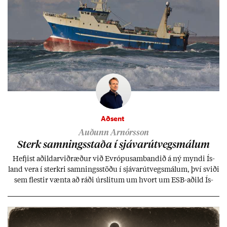
Aðsent
Auðunn Arnórsson
Sterk samn­ings­staða í sjáv­ar­út­vegs­mál­um
Hefj­ist að­ild­ar­við­ræð­ur við Evr­ópu­sam­band­ið á ný myndi Ís­
land vera í sterkri samn­ings­stöðu í sjáv­ar­út­vegs­mál­um, því sviði
sem flest­ir vænta að ráði úr­slit­um um hvort um ESB-að­ild Ís­
lands geti sam­ist. Hvað land­bún­að­ar­mál snert­ir myndi stuðn­
ing­ur við bænd­ur og dreif­býli breyt­ast mik­ið frá nú­ver­andi
kerfi, en sveigj­an­leiki til lausna er um­tals­verð­ur.