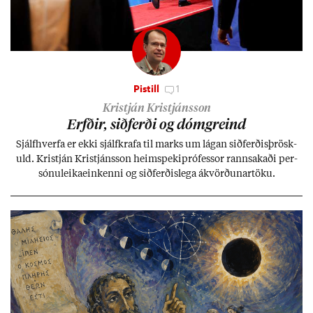
Pistill
1
Kristján Kristjánsson
Erfð­ir, sið­ferði og dómgreind
Sjálf­hverfa er ekki sjálf­krafa til marks um lág­an sið­ferð­is­þrösk­
uld. Kristján Kristjáns­son heim­speki­pró­fess­or rann­sak­aði per­
sónu­leika­ein­kenni og sið­ferð­is­lega ákvörð­un­ar­töku.