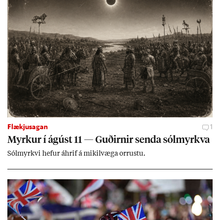
Flækjusagan
1
Myrk­ur í ág­úst 11 — Guð­irn­ir senda sól­myrkva
Sól­myrkvi hef­ur áhrif á mik­il­væga orr­ustu.