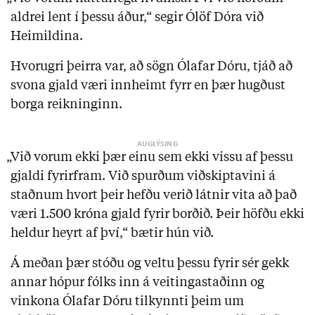
aldrei lent í þessu áður,“ segir Ólöf Dóra við
Heimildina.
Hvorugri þeirra var, að sögn Ólafar Dóru, tjáð að
svona gjald væri innheimt fyrr en þær hugðust
borga reikninginn.
„Við vorum ekki þær einu sem ekki vissu af þessu
gjaldi fyrirfram. Við spurðum viðskiptavini á
staðnum hvort þeir hefðu verið látnir vita að það
væri 1.500 króna gjald fyrir borðið. Þeir höfðu ekki
heldur heyrt af því,“ bætir hún við.
Á meðan þær stóðu og veltu þessu fyrir sér gekk
annar hópur fólks inn á veitingastaðinn og
vinkona Ólafar Dóru tilkynnti þeim um