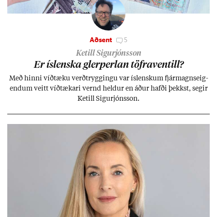
Aðsent
5
Ketill Sigurjónsson
Er ís­lenska glerperl­an töfra­ventill?
Með hinni víð­tæku verð­trygg­ingu var ís­lensk­um fjár­magns­eig­
end­um veitt víð­tæk­ari vernd held­ur en áð­ur hafði þekkst, seg­ir
Ketill Sig­ur­jóns­son.