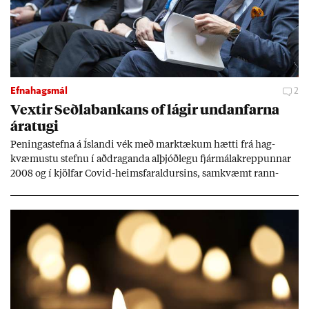
Efnahagsmál
2
Vext­ir Seðla­bank­ans of lág­ir und­an­farna
ára­tugi
Pen­inga­stefna á Ís­landi vék með mark­tæk­um hætti frá hag­
kvæm­ustu stefnu í að­drag­anda al­þjóð­legu fjár­málakrepp­unn­ar
2008 og í kjöl­far Covid-heims­far­ald­urs­ins, sam­kvæmt rann­
sókn­ar­rit­gerð Seðla­bank­ans. Vext­ir hafa al­mennt ver­ið of lág­ir.
Tíð áföll og óvissa tor­velda hag­stjórn á Ís­landi.