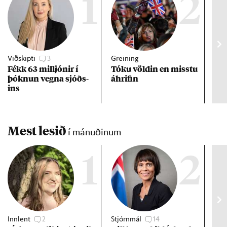
1
2
Viðskipti
3
Greining
Viðt
Fékk 63 millj­ón­ir í
Tóku völd­in en misstu
Mað
þókn­un vegna sjóðs­
áhrif­in
fra
ins
hve
ta
Mest lesið
í mánuðinum
1
2
Innlent
2
Stjórnmál
14
Stj