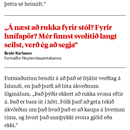
þetta sé heimilt.“
„Á næst að rukka fyrir stól? Fyrir
hnífapör? Mér finnst svolítið langt
seilst, verð ég að segja“
Breki Karlsson
formaður Neytendasamtakanna
Formaðurinn bendir á að það sé frjálst verðlag á
Íslandi, en það þurfi að lúta ákveðnum
lögmálum. „Það þýðir ekkert að rukka svona eftir
á. Það er bara út í hött. Fólk þarf að geta tekið
ákvörðun um það hvað það er að kaupa á hverjum
tíma, og hvort það samþykki svona gjöld eða
ekki.“