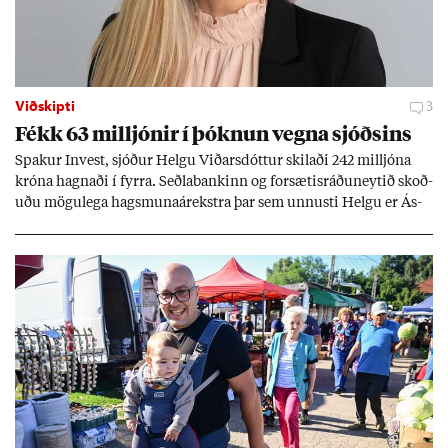
Viðskipti
3
Fékk 63 millj­ón­ir í þókn­un vegna sjóðs­ins
Spak­ur In­vest, sjóð­ur Helgu Við­ars­dótt­ur skil­aði 242 millj­óna
króna hagn­aði í fyrra. Seðla­bank­inn og for­sæt­is­ráðu­neyt­ið skoð­
uðu mögu­lega hags­muna­árekstra þar sem unnusti Helgu er Ás­
geir Jóns­son seðla­banka­stjóri.