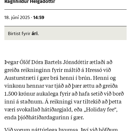
Ragnhildur Helgadóttir
14:59
18. júní 2025 ·
ári
Birtist fyrir
.
Þegar Ólöf Dóra Bartels Jónsdóttir ætlaði að
greiða reikninginn fyrir máltíð á Hressó við
Austurstræti í gær brá henni í brún. Henni og
vinkonu hennar var tjáð að þær ættu að greiða
1.500 krónur aukalega fyrir að hafa setið við borð
inni á staðnum. Á reikningi var tiltekið að þetta
væri svokallað hátíðargjald, eða „Holiday fee“,
enda þjóðhátíðardagurinn í gær.
„Við vorum náttúrlega hvumsa. Því við höfðum