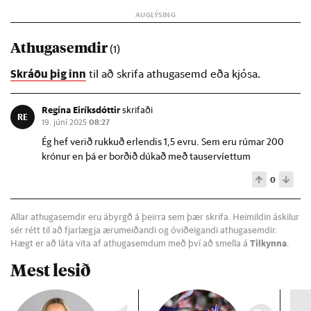
Athugasemdir
(1)
Skráðu þig inn
til að skrifa athugasemd eða kjósa.
Regína Eiríksdóttir
skrifaði
RE
19. júní 2025
08:27
Ég hef verið rukkuð erlendis 1,5 evru. Sem eru rúmar 200
krónur en þá er borðið dúkað með tauservíettum
0
Allar athugasemdir eru ábyrgð á þeirra sem þær skrifa. Heimildin áskilur
sér rétt til að fjarlægja ærumeiðandi og óviðeigandi athugasemdir.
Hægt er að láta vita af athugasemdum með því að smella á
Tilkynna
.
Mest lesið