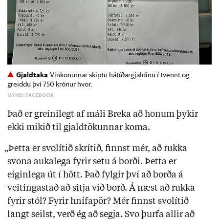
Gjaldtaka
Vinkonurnar skiptu hátíðargjaldinu í tvennt og
greiddu því 750 krónur hvor.
MYND: FACEBOOK
Það er greinilegt af máli Breka að honum þykir
ekki mikið til gjaldtökunnar koma.
„Þetta er svolítið skrítið, finnst mér, að rukka
svona aukalega fyrir setu á borði. Þetta er
eiginlega út í hött. Það fylgir því að borða á
veitingastað að sitja við borð. Á næst að rukka
fyrir stól? Fyrir hnífapör? Mér finnst svolítið
langt seilst, verð ég að segja. Svo þurfa allir að