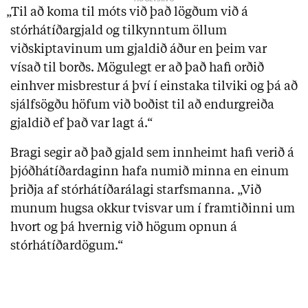
„Til að koma til móts við það lögðum við á
stórhátíðargjald og tilkynntum öllum
viðskiptavinum um gjaldið áður en þeim var
vísað til borðs. Mögulegt er að það hafi orðið
einhver misbrestur á því í einstaka tilviki og þá að
sjálfsögðu höfum við boðist til að endurgreiða
gjaldið ef það var lagt á.“
Bragi segir að það gjald sem innheimt hafi verið á
þjóðhátíðardaginn hafa numið minna en einum
þriðja af stórhátíðarálagi starfsmanna. „Við
munum hugsa okkur tvisvar um í framtiðinni um
hvort og þá hvernig við högum opnun á
stórhátíðardögum.“