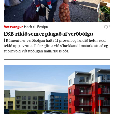
Vettvangur
Horft til Evrópu
2
ESB-rík­ið sem er plag­að af verð­bólgu
Í Rúm­en­íu er verð­bólg­an hátt í 11 pró­sent og land­ið hef­ur ekki
tek­ið upp evr­una. Íbú­ar glíma við sí­hækk­andi mat­ar­kostn­að og
stjórn­völd við stöð­ug­an halla rík­is­sjóðs.