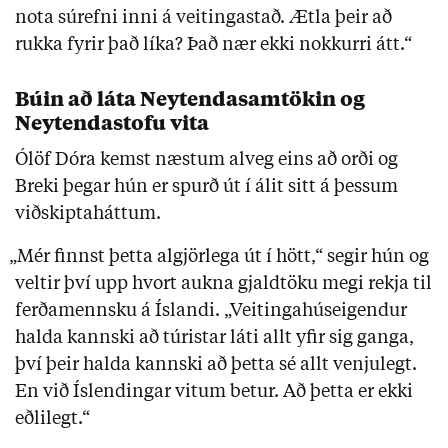
nota súrefni inni á veitingastað. Ætla þeir að
rukka fyrir það líka? Það nær ekki nokkurri átt.“
Búin að láta Neytendasamtökin og
Neytendastofu vita
Ólöf Dóra kemst næstum alveg eins að orði og
Breki þegar hún er spurð út í álit sitt á þessum
viðskiptaháttum.
„
Mér finnst þetta algjörlega út í hött,“ segir hún og
veltir því upp hvort aukna gjaldtöku megi rekja til
ferðamennsku á Íslandi. „Veitingahúseigendur
halda kannski að túristar láti allt yfir sig ganga,
því þeir halda kannski að þetta sé allt venjulegt.
En við Íslendingar vitum betur. Að þetta er ekki
eðlilegt.“