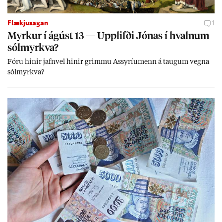
Flækjusagan
1
Myrk­ur í ág­úst 13 — Upp­lifði Jón­as í hvaln­um
sól­myrkva?
Fóru hinir jafn­vel hinir grimmu Ass­yríu­menn á taug­um vegna
sól­myrkva?