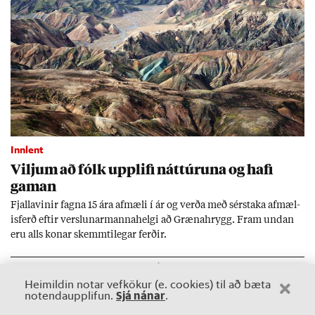
Innlent
Vilj­um að fólk upp­lifi nátt­úr­una og hafi
gam­an
Fjalla­vin­ir fagna 15 ára af­mæli í ár og verða með sér­staka af­mæl­
is­ferð eft­ir versl­un­ar­manna­helgi að Græna­hrygg. Fram und­an
eru alls kon­ar skemmti­leg­ar ferð­ir.
Heimildin notar vefkökur (e. cookies) til að bæta
Sjá nánar
notendaupplifun.
.
Mest lesið
undanfarið ár