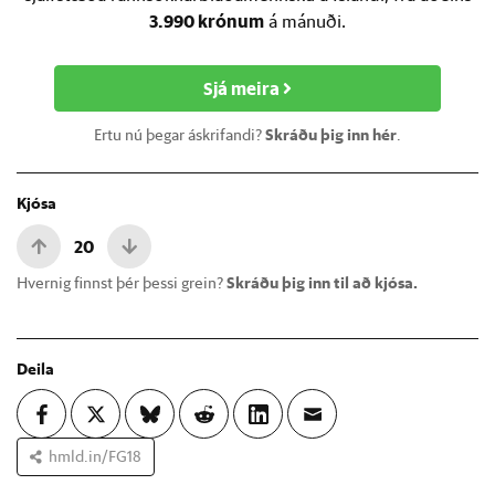
3.990 krónum
á mánuði.
Sjá meira
Ertu nú þegar áskrifandi?
Skráðu þig inn hér
.
Kjósa
20
Hvernig finnst þér þessi grein?
Skráðu þig inn til að kjósa.
Deila
hmld.in/FG18