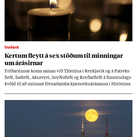
Innlent
Kert­um fleytt á sex stöð­um til minn­ing­ar
um árás­irn­ar
Frið­arsinn­ar koma sam­an við Tjörn­ina í Reykja­vík og á Pat­reks­
firði, Ísa­firði, Ak­ur­eyri, Seyð­is­firði og Reyð­ar­firði á fimmtu­dags­
kvöld til að minn­ast fórn­ar­lamba kjarn­orku­árás­anna í Hírósíma
og Naga­sakí.