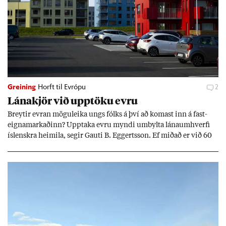
Greining
Horft til Evrópu
2
Lána­kjör við upp­töku evru
Breyt­ir evr­an mögu­leika ungs fólks á því að kom­ast inn á fast­
eigna­mark­að­inn? Upp­taka evru myndi um­bylta lánaum­hverfi
ís­lenskra heim­ila, seg­ir Gauti B. Eggerts­son. Ef mið­að er við 60
millj­óna króna lán til 25 ára myndi mán­að­ar­leg greiðslu­byrði
lækka um þriðj­ung.