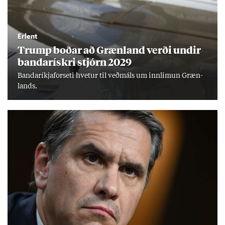
Erlent
Trump boð­ar að Græn­land verði und­ir
banda­rískri stjórn 2029
Banda­ríkja­for­seti hvet­ur til veð­máls um inn­limun Græn­
lands.