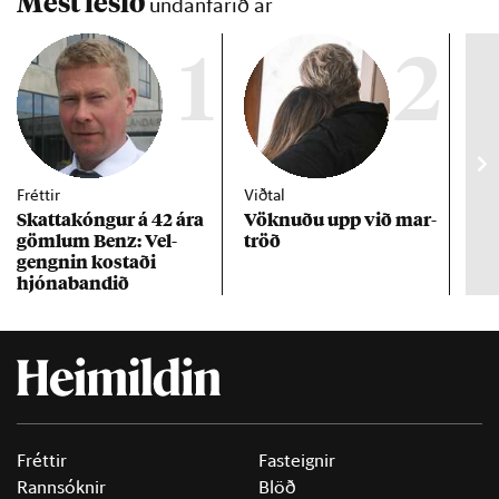
Mest lesið
undanfarið ár
1
2
Fréttir
Viðtal
Inn
Skattakóng­ur á 42 ára
Vökn­uðu upp við mar­
RÚV
göml­um Benz: Vel­
tröð
Mar
gengn­in kostaði
un
hjóna­band­ið
Fréttir
Fasteignir
Rannsóknir
Blöð