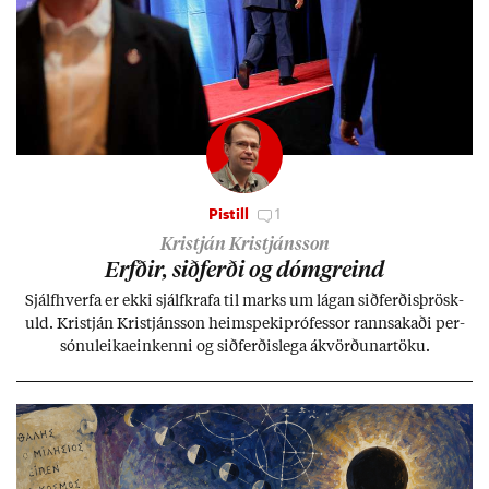
Pistill
1
Kristján Kristjánsson
Erfð­ir, sið­ferði og dómgreind
Sjálf­hverfa er ekki sjálf­krafa til marks um lág­an sið­ferð­is­þrösk­
uld. Kristján Kristjáns­son heim­speki­pró­fess­or rann­sak­aði per­
sónu­leika­ein­kenni og sið­ferð­is­lega ákvörð­un­ar­töku.