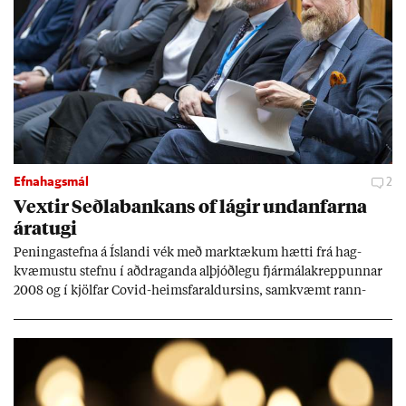
Efnahagsmál
2
Vext­ir Seðla­bank­ans of lág­ir und­an­farna
ára­tugi
Pen­inga­stefna á Ís­landi vék með mark­tæk­um hætti frá hag­
kvæm­ustu stefnu í að­drag­anda al­þjóð­legu fjár­málakrepp­unn­ar
2008 og í kjöl­far Covid-heims­far­ald­urs­ins, sam­kvæmt rann­
sókn­ar­rit­gerð Seðla­bank­ans. Vext­ir hafa al­mennt ver­ið of lág­ir.
Tíð áföll og óvissa tor­velda hag­stjórn á Ís­landi.