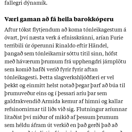
fallegri dýnamík.
Væri gaman að fá heila barokkóperu
Aftur tókst flytjendum að koma tónleikagestum á
óvart, því næsta verk á efnisskránni, arían Furie
terribili úr óperunni Rinaldo eftir Händel,
þangað sem tónleikarnir sóttu titil sinn, hófst
með háværum þrumum frá upphengdri járnplötu
sem komið hafði verið fyrir fyrir aftan
tónleikagesti. Þetta slagverkshljóðfæri er vel
þekkt og einmitt helst notað þegar þarf að búa til
þrumuveður eins og í þessari aríu þar sem
galdrakvendið Armida kemur af himni og kallar
refsinornirnar til liðs við sig. Flutningur aríunnar
litaðist því miður of mikið af þessum þrumum
sem héldu áfram út verkið en það gerði það að