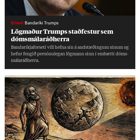
Erlent
Bandaríki Trumps
Lög­mað­ur Trumps stað­fest­ur sem
dóms­mála­ráð­herra
Banda­ríkja­for­seti vill hefna sín á and­stæð­ing­um sín­um og
hef­ur feng­ið per­sónu­leg­an lög­mann sinn í embætti dóms­
mála­ráð­herra.