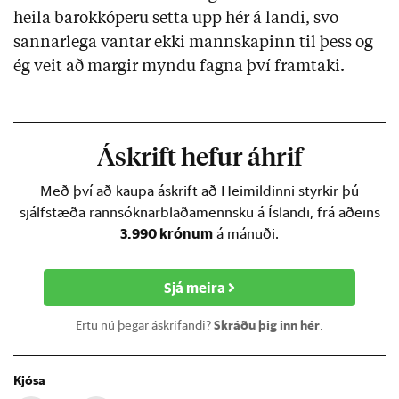
heila barokkóperu setta upp hér á landi, svo
sannarlega vantar ekki mannskapinn til þess og
ég veit að margir myndu fagna því framtaki.
Áskrift hefur áhrif
Með því að kaupa áskrift að Heimildinni styrkir þú
sjálfstæða rannsóknarblaðamennsku á Íslandi, frá aðeins
3.990 krónum
á mánuði.
Sjá meira
Ertu nú þegar áskrifandi?
Skráðu þig inn hér
.
Kjósa