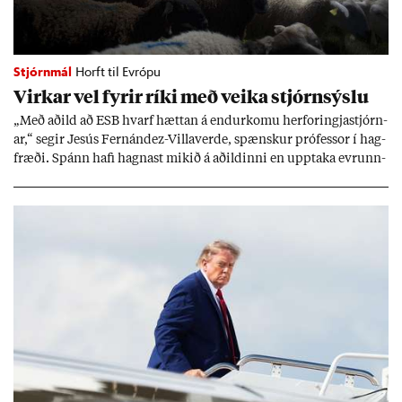
Stjórnmál
Horft til Evrópu
Virk­ar vel fyr­ir ríki með veika stjórn­sýslu
„Með að­ild að ESB hvarf hætt­an á end­ur­komu her­for­ingja­stjórn­
ar,“ seg­ir Jesús Fer­nández-Villa­ver­de, spænsk­ur pró­fess­or í hag­
fræði. Spánn hafi hagn­ast mik­ið á að­ild­inni en upp­taka evr­unn­
ar hafi engu að síð­ur skap­að áskor­an­ir.