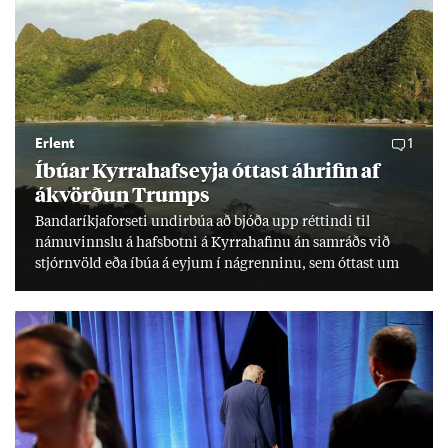
Erlent
1
Íbú­ar Kyrra­hafs­eyja ótt­ast áhrif­in af
ákvörð­un Trumps
Banda­ríkja­for­seti und­ir­búa að bjóða upp rétt­indi til
námu­vinnslu á hafs­botni á Kyrra­haf­inu án sam­ráðs við
stjórn­völd eða íbúa á eyj­um í ná­grenn­inu, sem ótt­ast um
lífs­við­ur­væri sitt og um­hverfi.