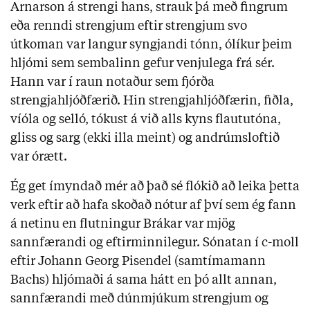
Arnarson á strengi hans, strauk þá með fingrum
eða renndi strengjum eftir strengjum svo
útkoman var langur syngjandi tónn, ólíkur þeim
hljómi sem sembalinn gefur venjulega frá sér.
Hann var í raun notaður sem fjórða
strengjahljóðfærið. Hin strengjahljóðfærin, fiðla,
víóla og selló, tókust á við alls kyns flaututóna,
gliss og sarg (ekki illa meint) og andrúmsloftið
var órætt.
Ég get ímyndað mér að það sé flókið að leika þetta
verk eftir að hafa skoðað nótur af því sem ég fann
á netinu en flutningur Brákar var mjög
sannfærandi og eftirminnilegur. Sónatan í c-moll
eftir Johann Georg Pisendel (samtímamann
Bachs) hljómaði á sama hátt en þó allt annan,
sannfærandi með dúnmjúkum strengjum og