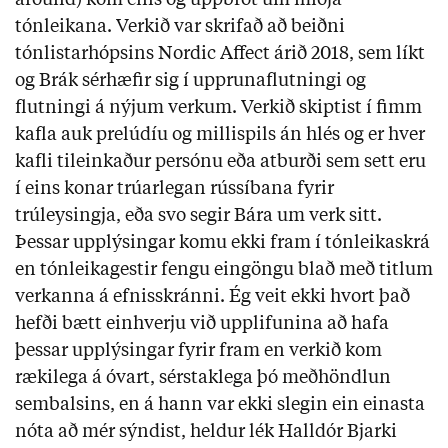
tónleikana. Verkið var skrifað að beiðni
tónlistarhópsins Nordic Affect árið 2018, sem líkt
og Brák sérhæfir sig í upprunaflutningi og
flutningi á nýjum verkum. Verkið skiptist í fimm
kafla auk prelúdíu og millispils án hlés og er hver
kafli tileinkaður persónu eða atburði sem sett eru
í eins konar trúarlegan rússíbana fyrir
trúleysingja, eða svo segir Bára um verk sitt.
Þessar upplýsingar komu ekki fram í tónleikaskrá
en tónleikagestir fengu eingöngu blað með titlum
verkanna á efnisskránni. Ég veit ekki hvort það
hefði bætt einhverju við upplifunina að hafa
þessar upplýsingar fyrir fram en verkið kom
rækilega á óvart, sérstaklega þó meðhöndlun
sembalsins, en á hann var ekki slegin ein einasta
nóta að mér sýndist, heldur lék Halldór Bjarki