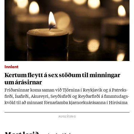
Innlent
Kert­um fleytt á sex stöð­um til minn­ing­ar
um árás­irn­ar
Frið­arsinn­ar koma sam­an við Tjörn­ina í Reykja­vík og á Pat­reks­
firði, Ísa­firði, Ak­ur­eyri, Seyð­is­firði og Reyð­ar­firði á fimmtu­dags­
kvöld til að minn­ast fórn­ar­lamba kjarn­orku­árás­anna í Hírósíma
og Naga­sakí.