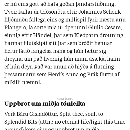
er nú eins gott að hafa góðan þindarstuðning.
Tveir kaflar úr tríósónötu eftir Johannes Schenk
hljómuðu fallega eins og millispil fyrir næstu aríu
Piangero, la sorte mia úr óperunni Giulio Cesare,
einnig eftir Händel, þar sem Kleópatra drottning
harmar hlutskipti sitt þar sem bróðir hennar
hefur látið fangelsa hana og hún lætur sig
dreyma um það hvernig hún muni ásækja hann
ef hún deyr. Það var unun að hlýða á flutning
þessarar aríu sem Herdís Anna og Brák fluttu af
mikilli næmni.
Uppbrot um miðja tónleika
Verk Báru Gísladóttur, Split thee, soul, to
Splendid Bits (attn.: no eternal life/light this time
around) kom eins og uppbrot um miðja