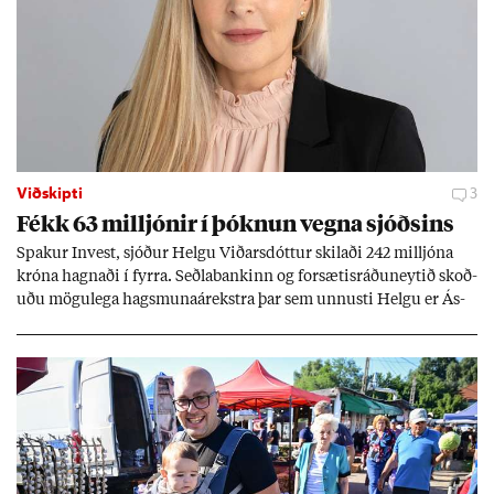
Viðskipti
3
Fékk 63 millj­ón­ir í þókn­un vegna sjóðs­ins
Spak­ur In­vest, sjóð­ur Helgu Við­ars­dótt­ur skil­aði 242 millj­óna
króna hagn­aði í fyrra. Seðla­bank­inn og for­sæt­is­ráðu­neyt­ið skoð­
uðu mögu­lega hags­muna­árekstra þar sem unnusti Helgu er Ás­
geir Jóns­son seðla­banka­stjóri.