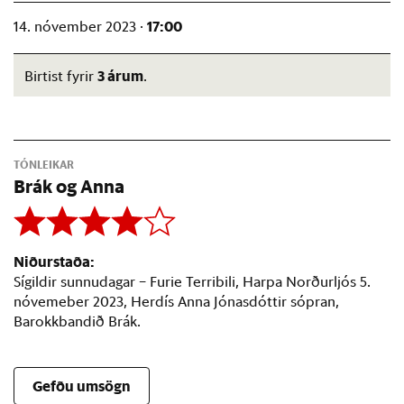
17:00
14. nóvember 2023 ·
3 árum
Birtist fyrir
.
TÓNLEIKAR
Brák og Anna
Niðurstaða:
Sígildir sunnudagar – Furie Terribili, Harpa Norðurljós 5.
nóvemeber 2023, Herdís Anna Jónasdóttir sópran,
Barokkbandið Brák.
Gefðu umsögn