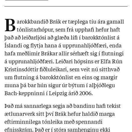
B
arokkbandið Brák er tæplega tíu ára gamall
tónlistarhópur, sem frá upphafi hefur haft
það að leiðarljósi að glæða lífi í barokktónlist á
Íslandi og flytja hana á upprunahljóðfæri, enda
hafa meðlimir Brákar allir sérhæft sig í flutningi
á upprunahljóðfæri. Leiðari hópsins er Elfa Rún
Kristinsdóttir fiðluleikari, sem veit nú sitthvað
um flutning á barokktónlist en eins og margir
muna þá bar hún sigur úr býtum í alþjóðlegu
Bach-keppninni í Leipzig árið 2006.
Það má sannarlega segja að bandinu hafi tekist
ætlunarverk sitt því Brák hefur haldið marga
eftirminnilega tónleika með spennandi
efnisskrám. Það er í stóra samhenginu ekki