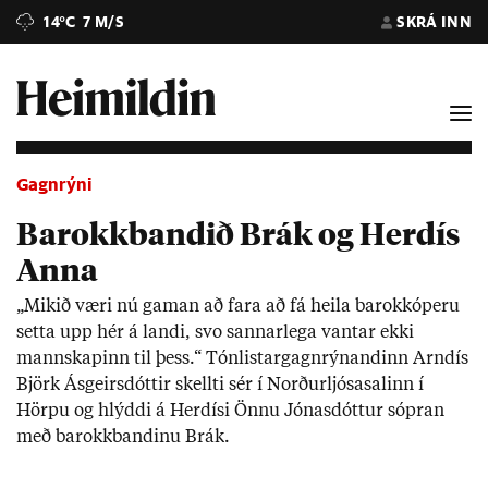
14°C
7 M/S
SKRÁ INN
Gagnrýni
Barokkbandið Brák og Herdís
Anna
„Mik­ið væri nú gam­an að fara að fá heila barokkóperu
setta upp hér á landi, svo sann­ar­lega vant­ar ekki
mann­skap­inn til þess.“ Tón­list­ar­gagn­rýn­and­inn Arn­dís
Björk Ás­geirs­dótt­ir skellti sér í Norð­ur­ljósa­sal­inn í
Hörpu og hlýddi á Her­dísi Önnu Jón­as­dótt­ur sópr­an
með barokk­band­inu Brák.