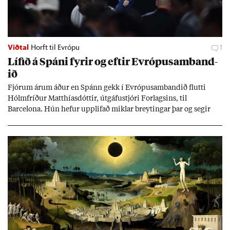
Viðtal
Horft til Evrópu
1
Líf­ið á Spáni fyr­ir og eft­ir Evr­ópu­sam­band­
ið
Fjór­um ár­um áð­ur en Spánn gekk í Evr­ópu­sam­band­ið flutti
Hólm­fríð­ur Matth­ías­dótt­ir, út­gáfu­stjóri For­lags­ins, til
Barcelona. Hún hef­ur upp­lif­að mikl­ar breyt­ing­ar þar og seg­ir
Evr­ópu­sam­band­ið hafa dælt styrkj­um til Spán­ar og það til ým­
issa mála, eins og til end­ur­bóta á sam­göng­um og land­bún­aði
jafnt sem styrkj­um til menn­ing­ar­mála. Þá hafi katalónsk­an hlot­
ið með­byr.