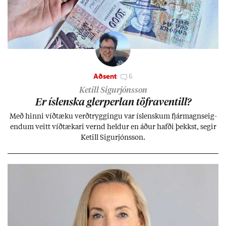
Aðsent
6
Ketill Sigurjónsson
Er ís­lenska glerperl­an töfra­ventill?
Með hinni víð­tæku verð­trygg­ingu var ís­lensk­um fjár­magns­eig­
end­um veitt víð­tæk­ari vernd held­ur en áð­ur hafði þekkst, seg­ir
Ketill Sig­ur­jóns­son.