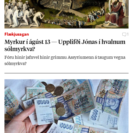
Flækjusagan
1
Myrk­ur í ág­úst 13 — Upp­lifði Jón­as í hvaln­um
sól­myrkva?
Fóru hinir jafn­vel hinir grimmu Ass­yríu­menn á taug­um vegna
sól­myrkva?