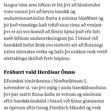
langur tími sem liðinn er frá því að hlustendur
voru vanari því að heyra barokk og
endurreisnartónlist flutta á nútíma hljóðfæri og
þó það vissulega hafi tekið sinn tíma að venjast
því er nú svo komið að flestir kjósa það yfir hitt
með örfáum undantekningum þó. Í bland við
barokkið hefur Brák svo einbeitt sér að flutningi
nýrra íslenskra verka og hafa þó nokkur verk verið
sérstaklega skrifuð fyrir hópinn.
Frábært vald Herdísar Önnu
Efnisskrá tónleikanna í Norðurljósum 5.
nóvember sl. var því mjög í anda barokkbandsins
því þar mátti finna kafla úr svítum og sónötum
eftir barokktónskáld í bland við fjórar glæsiaríur
úr óperum eftir Georg Friedrich Händel og verk