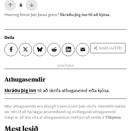
6
Hvernig finnst þér þessi grein?
Skráðu þig inn til að kjósa.
Deila
hmld.in/FFEl
Athugasemdir
Skráðu þig inn
til að skrifa athugasemd eða kjósa.
Allar athugasemdir eru ábyrgð á þeirra sem þær skrifa. Heimildin áskilur
sér rétt til að fjarlægja ærumeiðandi og óviðeigandi athugasemdir.
Hægt er að láta vita af athugasemdum með því að smella á
Tilkynna
.
Mest lesið