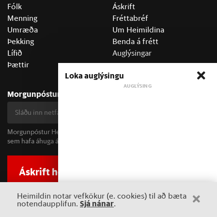
Fólk
Áskrift
Menning
Fréttabréf
Umræða
Um Heimildina
Þekking
Benda á frétt
Lífið
Auglýsingar
Þættir
Loka auglýsingu
Morgunpósturinn
Skrá mig
Morgunpóstur Heimildarinnar berst alla morgna og er fyrir öll þau
sem hafa áhuga á fréttum og þjóðfélagsumræðu.
Áskrift hefur áhrif
Heimildin er í dreifðu eignarhaldi og óháð
Heimildin notar vefkökur (e. cookies) til að bæta
hagsmunaaðilum. Með því að kaupa áskrift að Heimildinni
Sjá nánar
notendaupplifun.
.
styrkir þú sjálfstæða rannsóknarblaðamennsku.