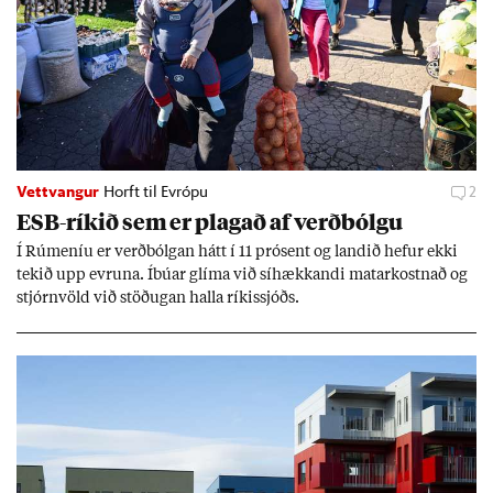
Vettvangur
Horft til Evrópu
2
ESB-rík­ið sem er plag­að af verð­bólgu
Í Rúm­en­íu er verð­bólg­an hátt í 11 pró­sent og land­ið hef­ur ekki
tek­ið upp evr­una. Íbú­ar glíma við sí­hækk­andi mat­ar­kostn­að og
stjórn­völd við stöð­ug­an halla rík­is­sjóðs.