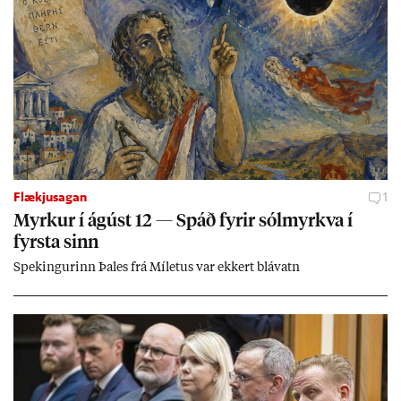
Flækjusagan
1
Myrk­ur í ág­úst 12 — Spáð fyr­ir sól­myrkva í
fyrsta sinn
Spek­ing­ur­inn Þa­les frá Míletus var ekk­ert blá­vatn