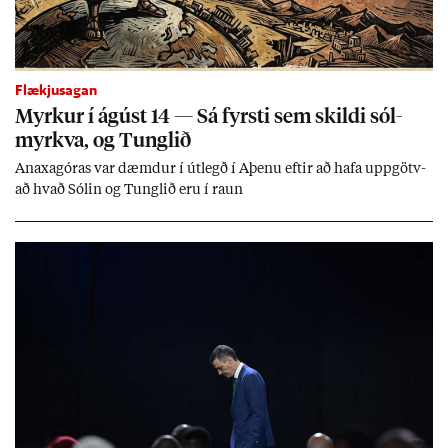
Flækjusagan
Myrk­ur í ág­úst 14 — Sá fyrsti sem skildi sól­
myrkva, og Tungl­ið
An­axagór­as var dæmd­ur í út­legð í Aþenu eft­ir að hafa upp­götv­
að hvað Sól­in og Tungl­ið eru í raun