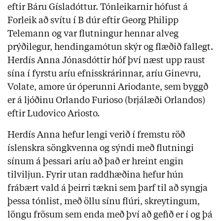
eftir Báru Gísladóttur. Tónleikarnir hófust á
Forleik að svítu í B dúr eftir Georg Philipp
Telemann og var flutningur hennar alveg
prýðilegur, hendingamótun skýr og flæðið fallegt.
Herdís Anna Jónasdóttir hóf því næst upp raust
sína í fyrstu aríu efnisskrárinnar, aríu Ginevru,
Volate, amore úr óperunni Ariodante, sem byggð
er á ljóðinu Orlando Furioso (brjálæði Orlandos)
eftir Ludovico Ariosto.
Herdís Anna hefur lengi verið í fremstu röð
íslenskra söngkvenna og sýndi með flutningi
sínum á þessari aríu að það er hreint engin
tilviljun. Fyrir utan raddhæðina hefur hún
frábært vald á þeirri tækni sem þarf til að syngja
þessa tónlist, með öllu sínu flúri, skreytingum,
löngu frösum sem enda með því að gefið er í og þá