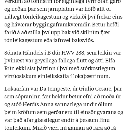
verkum að tónlistin fór eiginlega fyrir ofan garð
og neðan þar sem járnplatan var höfð allt of
nálægt tónleikagestum og virkaði því frekar eins
og háværar byggingaframkvæmdir. Betur hefði
farið á að stilla því upp bak við skilrúm fjær
tónleikagestum eða jafnvel baksviðs.
Sónata Händels í B dúr HWV 288, sem leikin var
þvínæst var geysilega fallega flutt og átti Elfa
Rún ekki síst þáttinn í því með stórkostlegum
virtúósískum einleikskafla í lokaþættinum.
Lokaarían var Da tempeste, úr Giulio Cesare, þar
sem sópraninn fær heldur betur efni að moða úr
og stóð Herdís Anna sannarlega undir öllum
þeim kröfum sem gerðar eru til einsöngvarans og
var það afar glæsilegur endir á þessum fínu
tónleikum. Mikið væri nú gaman að fara að fá